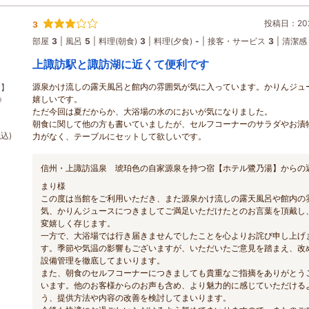
投稿日：202
3
部屋
3
風呂
5
料理(朝食)
3
料理(夕食)
-
接客・サービス
3
清潔感
上諏訪駅と諏訪湖に近くて便利です
源泉かけ流しの露天風呂と館内の雰囲気が気に入っています。かりんジュ
ン】
嬉しいです。
》
ただ今回は夏だからか、大浴場の水のにおいが気になりました。
朝食に関して他の方も書いていましたが、セルフコーナーのサラダやお漬
税込)
力がなく、テーブルにセットして欲しいです。
信州・上諏訪温泉 琥珀色の自家源泉を持つ宿【ホテル鷺乃湯】からの
まり様
この度は当館をご利用いただき、また源泉かけ流しの露天風呂や館内の
気、かりんジュースにつきましてご満足いただけたとのお言葉を頂戴し
変嬉しく存じます。
一方で、大浴場では行き届きませんでしたことを心よりお詫び申し上げ
す。季節や気温の影響もございますが、いただいたご意見を踏まえ、改
設備管理を徹底してまいります。
また、朝食のセルフコーナーにつきましても貴重なご指摘をありがとう
います。他のお客様からのお声も含め、より魅力的に感じていただける
う、提供方法や内容の改善を検討してまいります。