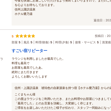
今後も快適にお過ごしいただけるよう努めてまいりますので、またのご
を心よりお待ちしております。
信州上諏訪温泉
ホテル鷺乃湯
返信日：2026
投稿日：202
5
部屋
5
風呂
5
料理(朝食)
5
料理(夕食)
5
接客・サービス
5
清潔感
すごい宿リピーター
ラウンジを利用しましたが最高でした。
プラ
料理も最高で
お部屋も最高でしたあ。
絶対にまた行きます
よろしくお願いいたします
信州・上諏訪温泉 琥珀色の自家源泉を持つ宿【ホテル鷺乃湯】からの
こぐまちゃん様
この度はラウンジをご利用いただき、またお料理やお部屋につきまして
「最高でした」とのお言葉を頂戴し、大変嬉しく存じます。
ご滞在をお楽しみいただけたご様子が伝わり、スタッフ一同励みになっ