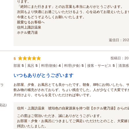
ります。
「絶対にまた行きます」とのお言葉も本当にありがとうございます。
次回もより快適にお過ごしいただけるよう、心を込めてお迎えいたしま
今後ともどうぞよろしくお願いいたします。
親愛なるお客様へ
信州上諏訪温泉
ホテル鷺乃湯
返信日：2026
投稿日：202
5
部屋
5
風呂
5
料理(朝食)
4
料理(夕食)
5
接客・サービス
5
清潔感
いつもありがとうございます
お部屋、夕食、お風呂とても良かったです。朝食、8時にお伺いしたら、
プラ
飲み物の補充がされておらず、ちょい残念でした。人が少なくて大変です
片付けより、そちらを見ていただければ幸いです。
税込)
信州・上諏訪温泉 琥珀色の自家源泉を持つ宿【ホテル鷺乃湯】からの
この度はご宿泊いただき、誠にありがとうございます。
お部屋・夕食・お風呂につきましてご満足いただけたとのこと、大変嬉
拝読いたしました。