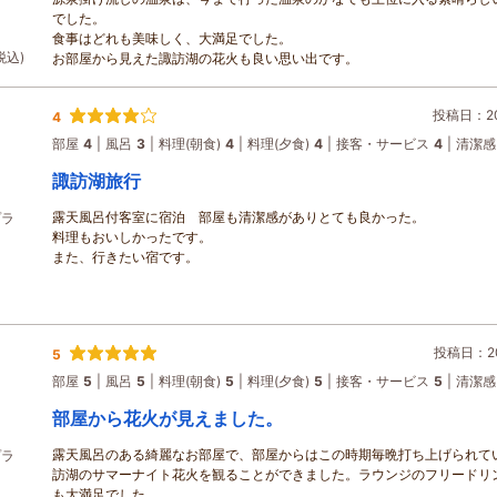
でした。
食事はどれも美味しく、大満足でした。
税込)
お部屋から見えた諏訪湖の花火も良い思い出です。
投稿日：202
4
部屋
4
風呂
3
料理(朝食)
4
料理(夕食)
4
接客・サービス
4
清潔感
諏訪湖旅行
露天風呂付客室に宿泊 部屋も清潔感がありとても良かった。
プラ
料理もおいしかったです。
また、行きたい宿です。
投稿日：20
5
部屋
5
風呂
5
料理(朝食)
5
料理(夕食)
5
接客・サービス
5
清潔感
部屋から花火が見えました。
露天風呂のある綺麗なお部屋で、部屋からはこの時期毎晩打ち上げられて
プラ
訪湖のサマーナイト花火を観ることができました。ラウンジのフリードリ
も大満足でした。