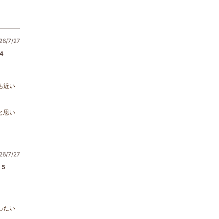
6/7/27
4
も近い
と思い
6/7/27
5
ったい