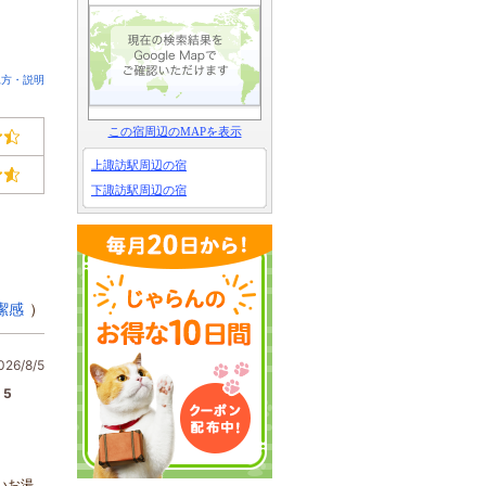
見方・説明
この宿周辺のMAPを表示
上諏訪駅周辺の宿
下諏訪駅周辺の宿
潔感
）
6/8/5
5
いお湯