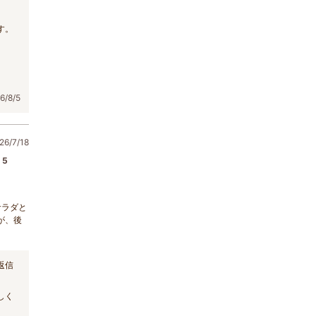
す。
/8/5
6/7/18
5
サラダと
が、後
返信
しく