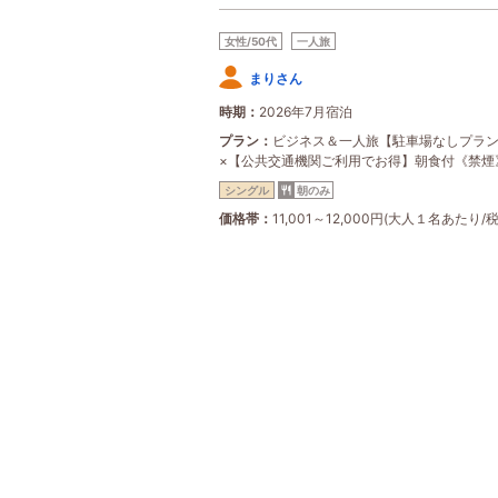
女性/50代
一人旅
まりさん
時期
2026年7月宿泊
プラン
ビジネス＆一人旅【駐車場なしプラ
×【公共交通機関ご利用でお得】朝食付《禁煙
シングル
朝のみ
価格帯
11,001～12,000円(大人１名あたり/