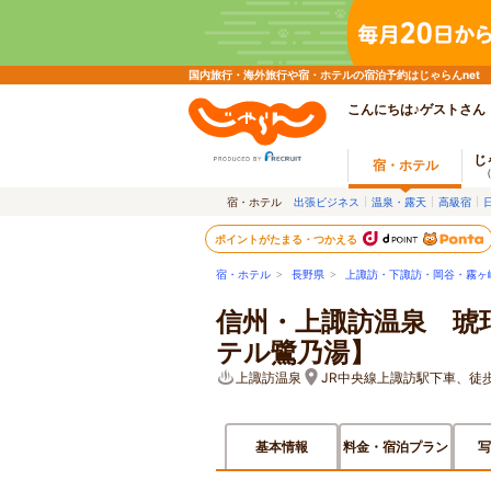
国内旅行・海外旅行や宿・ホテルの宿泊予約はじゃらんnet
こんにちは♪ゲストさん
じ
宿・ホテル
宿・ホテル
出張ビジネス
温泉・露天
高級宿
ポイントがたまる・つかえる
宿・ホテル
>
長野県
>
上諏訪・下諏訪・岡谷・霧ヶ
信州・上諏訪温泉 琥
テル鷺乃湯】
上諏訪温泉
JR中央線上諏訪駅下車、徒歩
基本情報
料金・宿泊プラン
写