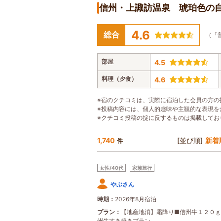
信州・上諏訪温泉 琥珀色の
4.6
総合
（「
部屋
4.5
料理（夕食）
4.6
※宿のクチコミは、実際に宿泊した会員の方の
※投稿内容には、個人的趣味や主観的な表現を
※クチコミ投稿の掟に反するものは掲載してお
1,740
[並び順]
新着
件
女性/40代
家族旅行
やぶさん
時期
2026年8月宿泊
プラン
【地産地消】霜降り■信州牛１２０ｇ
州牛すき焼きプラン