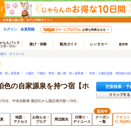
 ～日本最大級の宿・ホテル予約サイト～
ログイン
会員登録
お得な特典をみる
ゃらんパック
遊び・体験
観光ガイド
レンタカー
航空券
（交通＋宿泊）
日帰り・デイユース
峰・美ヶ原高原
>
上諏訪・下諏訪・岡谷・霧ヶ峰・美ヶ原高原
>
信州・上諏訪温泉 琥珀色の自
珀色の自家源泉を持つ宿【ホ
空室検索・予
クリップする
10分。中央自動車 諏訪ICから諏訪湖方面へ15分。
配布中
地図・
お知らせ・
日帰り・
クーポン
クチコミ
真
周辺観光
アクセス
ブログ
デイユース
一覧
(1,740件)