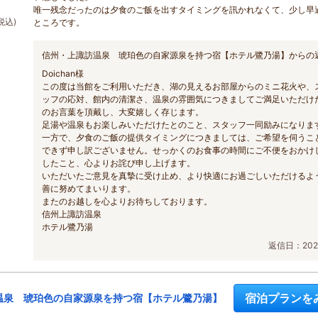
唯一残念だったのは夕食のご飯を出すタイミングを訊かれなくて、少し早
税込)
ところです。
信州・上諏訪温泉 琥珀色の自家源泉を持つ宿【ホテル鷺乃湯】からの
Doichan様
この度は当館をご利用いただき、湖の見えるお部屋からのミニ花火や、
ッフの応対、館内の清潔さ、温泉の雰囲気につきましてご満足いただけ
のお言葉を頂戴し、大変嬉しく存じます。
足湯や温泉もお楽しみいただけたとのこと、スタッフ一同励みになりま
一方で、夕食のご飯の提供タイミングにつきましては、ご希望を伺うこ
できず申し訳ございません。せっかくのお食事の時間にご不便をおかけ
したこと、心よりお詫び申し上げます。
いただいたご意見を真摯に受け止め、より快適にお過ごしいただけるよ
善に努めてまいります。
またのお越しを心よりお待ちしております。
信州上諏訪温泉
ホテル鷺乃湯
返信日：2026
宿泊プランを
温泉 琥珀色の自家源泉を持つ宿【ホテル鷺乃湯】