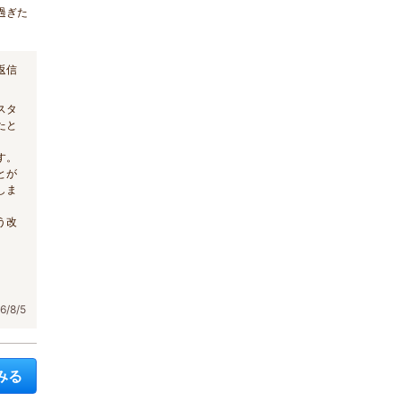
過ぎた
返信
スタ
たと
す。
とが
しま
う改
/8/5
みる