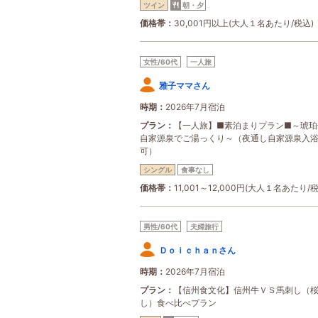
ツイン
朝・夕
価格帯
30,001円以上(大人１名あたり/税込)
女性/60代
一人旅
雅子ママさん
時期
2026年7月宿泊
プラン
【一人旅】■素泊まりプラン■～琥珀
自家源泉でご湯っくり～（夜通し自家源泉入
可）
シングル
食事なし
価格帯
11,001～12,000円(大人１名あたり/
男性/60代
夫婦旅行
Ｄｏｉｃｈａｎさん
時期
2026年7月宿泊
プラン
【信州食文化】信州牛ＶＳ馬刺し（
し）食べ比べプラン