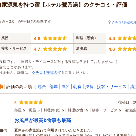
自家源泉を持つ宿【ホテル鷺乃湯】のクチコミ・評価
普通＝3.0」が評価時の基準です）
クチコミ評価の
風呂
料理（朝食）
4.6
4.4
接客・サービス
清潔感
4.7
4.6
投稿です。（日帰り・デイユースに対する投稿は含まれておりません。）
含むことがあります。
りません。詳細は、
クチコミ投稿の掟
をご覧ください。
順
評価の高い順
（
総合
部屋
風呂
朝食
夕食
接客・サービス
清
投稿日：202
5
部屋
5
風呂
5
料理(朝食)
5
料理(夕食)
5
接客・サービス
5
清潔感
お風呂が最高&食事も最高
夏休みの家族旅行で利用されていただきました。
■信
源泉掛け流しの温泉は、今まで行った温泉のかなでも上位に入る素晴らし