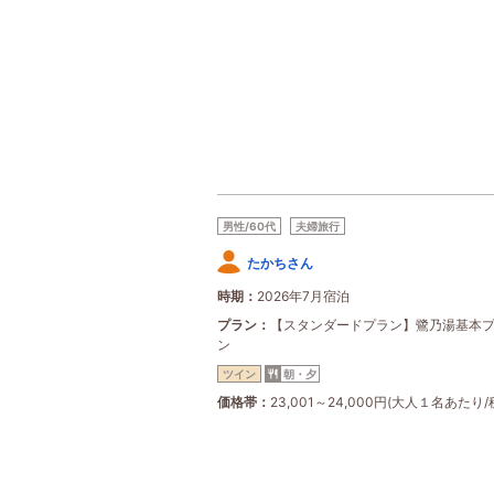
男性/60代
夫婦旅行
たかちさん
時期
2026年7月宿泊
プラン
【スタンダードプラン】鷺乃湯基本
ン
ツイン
朝・夕
価格帯
23,001～24,000円(大人１名あたり/