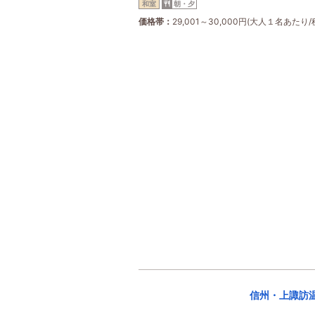
和室
朝・夕
価格帯
29,001～30,000円(大人１名あたり/
信州・上諏訪