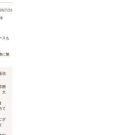
6/7/25
5
ースも
物に魅
返信
雰囲
、大
ま
めて
ござ
よ