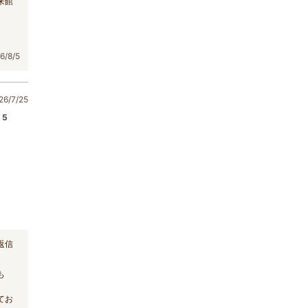
来館
/8/5
6/7/25
5
返信
も
てお