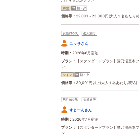
和室
朝・夕
価格帯
22,001～23,000円(大人１名あたり/
女性/30代
恋人旅行
ユッサさん
時期
2026年6月宿泊
プラン
【スタンダードプラン】鷺乃湯基本
ン
ツイン
朝・夕
価格帯
30,001円以上(大人１名あたり/税込)
男性/60代
夫婦旅行
すとーんさん
時期
2026年7月宿泊
プラン
【スタンダードプラン】鷺乃湯基本
ン