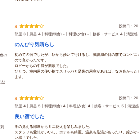
投稿日：202
4
部屋
3
風呂
4
料理(朝食)
-
料理(夕食)
-
接客・サービス
4
清潔感
のんびり気晴らし
初めての宿でしたが、駅から歩いて行けるし、諏訪湖の目の前でコンビニ
色の
ので良かったです。
浴
ロビーからの中庭が素敵でした。
ひとつ、室内用の使い捨てスリッパと足袋の用意があれば、なお良かった
ます。
税込)
投稿日：202
4
部屋
4
風呂
5
料理(朝食)
4
料理(夕食)
4
接客・サービス
5
清潔感
良い宿でした
湖の見える部屋からミニ花火を楽しみました。
桜刺
スタッフも愛想がいいし、ホテルも綺麗、温泉も足湯があったり、緑がか
い感じでした。