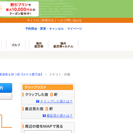
サイトのご利用方法
ヘルプ/問い合わせ
予約照会・変更・キャンセル
マイページ
海外
海外
ゴルフ
航空券
航空券+ホテル
家源泉を持つ宿【ホテル鷺乃湯】
> クチコミ・評価
約
0
クリップした宿とは？
0
最近見た宿とは？