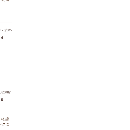
6/8/5
4
26/8/1
5
いる諏
ンクに