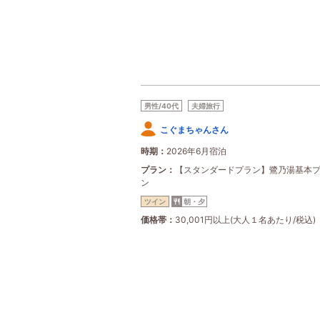
男性/40代
夫婦旅行
こぐまちゃんさん
時期
2026年6月宿泊
プラン
【スタンダードプラン】鷺乃湯基本
ン
ツイン
朝・夕
価格帯
30,001円以上(大人１名あたり/税込)