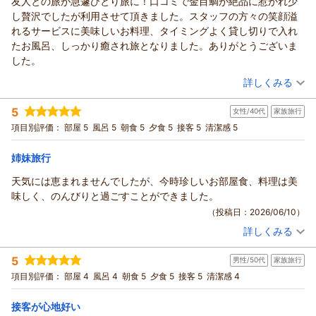
友人との旅が急遽ひとり旅に！口コミで金目鯛が絶品に惹かれ少
し贅沢でしたが利用させて頂きました。スタッフの方々の笑顔溢
れるサービスに美味しいお料理、タイミングよく貸し切りで入れ
たお風呂、しっかり癒され旅となりました。ありがとうございま
した。
（投稿日：2026/06/14）
詳しくみる
宿泊時期：
2026年06月宿泊 (一人旅)
5
女性/40代
家族旅行
投稿者：
やよいちゃんさん
(女性/60代)
宿泊プラン：
【一人旅】【豪華！金目鯛煮付けまるまる1匹】を【部屋食】
項目別評価：
部屋 5
風呂 5
朝食 5
夕食 5
接客 5
清潔感 5
で独り占め♪自分へのご褒美に最適【漁火の膳】
和室
朝・夕
朝/部屋出し
夕/部屋出し
姉妹旅行
宿泊価格帯：
26,001～27,000円(大人一人あたり/税込)
天気には恵まれませんでしたが、今時珍しいお部屋食、料理は美
味しく、のんびりと過ごすことができました。
（投稿日：2026/06/10）
詳しくみる
宿泊時期：
2026年06月宿泊 (家族旅行)
投稿者：
FIREさん (女性/40代)
5
男性/50代
家族旅行
宿泊プラン：
【早期割60】【夕食・朝食安心のお部屋食】60日前までの早
期予約で最大7500円割引！！【スタンダード料理】
ツイン
朝・夕
項目別評価：
部屋 4
風呂 4
朝食 5
夕食 5
接客 5
清潔感 4
朝/部屋出し
夕/部屋出し
宿泊価格帯：
接客が心地好い
17,001～18,000円(大人一人あたり/税込)