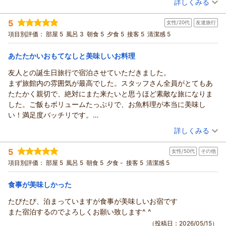
詳しくみる
可と伺ったのですが、夕食では該当品目を変更いただいており、
宿泊時期：
2026年05月宿泊 (夫婦旅行)
大変助かりました。金目鯛の煮付けはもちろん、朝食のネバネバ
5
女性/20代
友達旅行
投稿者：
ずっきーにさん
(女性/30代)
丼も美味しく、朝からお腹いっぱいいただきました。
宿泊プラン：
【みかんの休日】【お部屋食】みかんづくしの特典付き★夕食
項目別評価：
部屋 5
風呂 3
朝食 5
夕食 5
接客 5
清潔感 5
お部屋も清掃が行き届いており快適だったのですが、ドアの鍵が
は名物料理の“金目鯛姿煮付”＜じゃらん限定＞
和室
朝・夕
古いのか、コツがいるのか、温泉に行く度に出入りに苦労してし
朝/部屋出し
夕/部屋出し
あたたかいおもてなしと美味しいお料理
まい、調整いただけると良いかなぁと思いました。
宿泊価格帯：
23,001～24,000円(大人一人あたり/税込)
大変お世話になりました。
友人との誕生日旅行で宿泊させていただきました。
まず旅館内の雰囲気が最高でした。スタッフさん全員がとてもあ
たたかく親切で、絶対にまた来たいと思うほど素敵な旅になりま
した。ご飯もボリュームたっぷりで、お魚料理が本当に美味し
い！満足度バッチリです。
朝夕のご飯とお布団を担当してくれた女性スタッフさんも、とて
（投稿日：2026/05/21）
詳しくみる
も親切でにこやかに対応してくださいました。ありがとうござい
宿泊時期：
2026年05月宿泊 (友達旅行)
ました！
5
女性/50代
その他
投稿者：
あさん
(女性/20代)
宿泊プラン：
【3月厳選】【当館最上級献立】メインは金目鯛姿煮＆鯛姿
項目別評価：
部屋 5
風呂 5
朝食 5
夕食 -
接客 5
清潔感 5
造！焼き物は鮑orステーキから選択可♪【部屋食】
和室
朝・夕
朝/部屋出し
夕/部屋出し
食事が美味しかった
宿泊価格帯：
28,001～29,000円(大人一人あたり/税込)
たびたび、泊まっていますが食事が美味しいお宿です
また宿泊するのでよろしくお願い致します^ ^
（投稿日：2026/05/15）