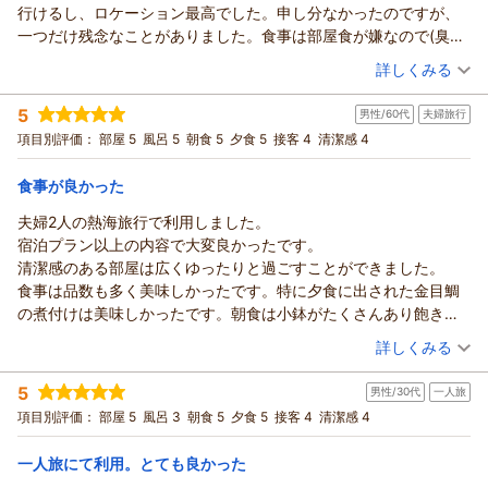
行けるし、ロケーション最高でした。申し分なかったのですが、
一つだけ残念なことがありました。食事は部屋食が嫌なので(臭い
が残るため)、会場食プランにしたのですが、朝食後部屋に戻った
（投稿日：2026/07/23）
詳しくみる
ら部屋の鍵がドアに刺さったまま(冷蔵庫の飲み物の在庫を仲居さ
宿泊時期：
2026年06月宿泊 (夫婦旅行)
んが調べに来た際、抜くのを忘れた模様)。→唖然としました！チ
5
男性/60代
夫婦旅行
投稿者：
イトウさん
(男性/60代)
ェックアウト時にフロントへ伝えましたが、従業員への注意喚
宿泊プラン：
【お食事処】＼1番人気スタンダード料理／夕食メインは当館
項目別評価：
部屋 5
風呂 5
朝食 5
夕食 5
接客 4
清潔感 4
起、教育徹底宜しくお願いします！
自慢の金目鯛姿煮！夕朝食共にお食事処プラン
ツイン
朝・夕
朝/個室利用
夕/個室利用
食事が良かった
宿泊価格帯：
18,001～19,000円(大人一人あたり/税込)
夫婦2人の熱海旅行で利用しました。
宿泊プラン以上の内容で大変良かったです。
清潔感のある部屋は広くゆったりと過ごすことができました。
食事は品数も多く美味しかったです。特に夕食に出された金目鯛
の煮付けは美味しかったです。朝食は小鉢がたくさんあり飽きさ
せない内容になっていました。
（投稿日：2026/07/11）
詳しくみる
お風呂は少し小さめという話でしたが、岩盤から湧いている源泉
宿泊時期：
2026年07月宿泊 (夫婦旅行)
を見ながらゆっくりと湯船に浸かり気持ちが良かったです。
5
男性/30代
一人旅
投稿者：
じゅんさん
(男性/60代)
係の方は若い方で明るく感じが良かったです。
宿泊プラン：
【じゃらんのお得な10日間】【早期割30】【お部屋食】早期
項目別評価：
部屋 5
風呂 3
朝食 5
夕食 5
接客 4
清潔感 4
ひとつ難点があるとすると駐車場でしょうか。急な坂道からバッ
予約で最大2500円割引★【スタンダード料理】
和室
朝・夕
クで駐車しなければならずちょっと面倒でした。
宿泊価格帯：
17,001～18,000円(大人一人あたり/税込)
一人旅にて利用。とても良かった
お世話になりました。