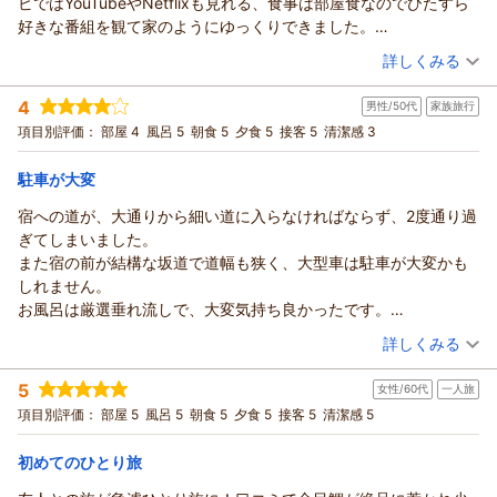
ビではYouTubeやNetflixも見れる、食事は部屋食なのでひたすら
好きな番組を観て家のようにゆっくりできました。
温泉はたしかに小さいですが、他のお客さんと被ることも少なく
（投稿日：2026/06/20）
詳しくみる
ゆっくりできました。スマホで混雑状況見れるのも良いですね。
宿泊時期：
2026年06月宿泊 (一人旅)
リクエストを上げるとしたら、化粧水や乳液はアメニティとして
4
男性/50代
家族旅行
投稿者：
あきさん
(女性/30代)
小分けのは置いてあるのですがボトルタイプのが置いてあるとい
宿泊プラン：
【一人旅】【お部屋食】で絶品！【金目鯛の煮付け半身】を堪
項目別評価：
部屋 4
風呂 5
朝食 5
夕食 5
接客 5
清潔感 3
いなと思いました。
能♪自分へのご褒美に♪【漁火の膳】
ツイン
朝・夕
朝/部屋出し
食事は夜も朝もとても美味しくて大満足でした。
夕/部屋出し
駐車が大変
スタッフの方もとても親切で気持ちが良かったです。
宿泊価格帯：
24,001～25,000円(大人一人あたり/税込)
また近場の温泉でゆっくりしたいなと思った時はお邪魔したいと
宿への道が、大通りから細い道に入らなければならず、2度通り過
思います。
ぎてしまいました。
また宿の前が結構な坂道で道幅も狭く、大型車は駐車が大変かも
しれません。
お風呂は厳選垂れ流しで、大変気持ち良かったです。
食事も朝も夕もボリュームがあり、お魚も新鮮で大変美味しかっ
（投稿日：2026/06/14）
詳しくみる
たです。
宿泊時期：
2026年06月宿泊 (家族旅行)
惜しむ絡は、部屋と大浴場に虫が出た事でしょうか。
5
女性/60代
一人旅
投稿者：
としもりさん
(男性/50代)
宿泊プラン：
【早期割60】【夕食・朝食安心のお部屋食】60日前までの早
項目別評価：
部屋 5
風呂 5
朝食 5
夕食 5
接客 5
清潔感 5
期予約で最大7500円割引！！【スタンダード料理】
和室
朝・夕
朝/部屋出し
夕/部屋出し
初めてのひとり旅
宿泊価格帯：
21,001～22,000円(大人一人あたり/税込)