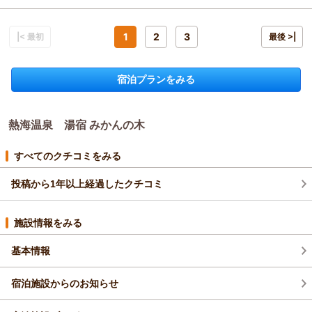
また機会がございましたら是非ご来館くださいませ。
ざいますがお品物やお会計書へのプチサプライズをご準備する
投稿者：
Mさん
(男性/20代)
温泉上がりに生ビール（地ビール）をロビーで買って部屋に持ち
美味しいお料理と源泉かけ流しの温泉、そして温かいおもてな
事が出来ました◎
宿泊プラン：
【ケーキ＆ワイン付き】記念日にオススメ！大切な1日をお祝
帰り、夕食前にとても美味しくいただきました。
いします☆お部屋食◎【スタンダード料理】
しをご用意してお待ちしております！！
1
2
3
当館では夕食、朝食共に【お部屋食】でのご準備なので、のん
|< 最初
和室
朝・夕
朝/部屋出し
最後 >|
部屋に焼きアジが和菓子と一緒にサービスされていたのも、あり
熱海の食いしんぼママ 中間
びりご家族でのお時間を楽しみながらお食事をして頂けます！
夕/部屋出し
がたかったです。
当館自慢のお食事もご堪能いただけたようで何よりでございま
宿泊価格帯：
26,001～27,000円(大人一人あたり/税込)
（返信日：2026/07/15）
スタッフの皆さまは終始にこやかで、こじんまりした宿泊施設な
宿泊プランをみる
す。
らではの温かいおもてなしを感じました。
湯上がり生ビール(なんと！500円！！)や、お部屋の焼きアジ
熱海温泉 湯宿 みかんの木からの返信
おかげさまでとても心に残るお祝い旅行になりました。
と和菓子のサービスまで丁寧に触れてくださり、当館での宿泊
M様
ありがとうございました。
を大満喫していただけたことが伝わってきて、私は本当に嬉し
熱海温泉 湯宿 みかんの木
この度はご宿泊頂き誠にありがとうございます！
くなりました☆彡
そして改めてましてお連れ様・・・
また機会がございましたら是非ご来館下さいませ。
すべてのクチコミをみる
＼お誕生日おめでとうございます！！／
ご来館心よりお待ちしております。
♪(o=゜▽゜)Happy Birthday(゜▽゜=o)♪
熱海の食いしんぼママ 中間
投稿から1年以上経過したクチコミ
また機会がございましたら是非ご来館くださいませ。
（返信日：2026/07/15）
心よりお待ちしております。
熱海の食いしんぼママ 中間
施設情報をみる
（返信日：2026/07/15）
基本情報
宿泊施設からのお知らせ