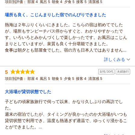
宿泊プラン：
【豪華舟盛＋金目鯛姿煮付】お魚好きのために2つの大人気メ
項目別評価：
部屋 4
風呂 5
朝食 4
夕食 5
接客 5
清潔感 5
し、そのままチェックアウトすることになってしまい、宿の皆さ
ニューのメインを一度に堪能♪【部屋食】
和室
朝・夕
朝/部屋出し
んへ十分にお礼をお伝えできなかったことが心残りです。
夕/部屋出し
場所も良く、こじんまりした宿でのんびりできました
その節はありがとうございました。おかげさまで家族みんなが楽
宿泊価格帯：
25,001～26,000円(大人一人あたり/税込)
しい時間を過ごすことができました。また伊豆を訪れる際には利
熱海は２年ぶりくらいにきました。こちらの宿は初めてでした
用させていただきたいと思います。
が、場所もサンビーチバス停からすぐと、わかりやすかったで
す。いろいろとみかんづくしで楽しかったです。お風呂はこじん
まりとしていますが、泉質も良く十分堪能できました。
食事は朝夕とも部屋食でした。宿の方も日本人ではありませんで
したが、一生懸命説明してくれて、とても印象が良かったです
（投稿日：2026/06/06）
詳しくみる
し、なによりキンメダイの大きさにびっくり。さすがキンメダイ
宿泊時期：
2026年06月宿泊 (夫婦旅行)
に自信ある宿とのこと、偽りなしでした！
5
女性/30代
夫婦旅行
投稿者：
charaさん
(男性/50代)
和室の部屋食ですが、われわれ還暦近いものにとっては、床座が
宿泊プラン：
【冬厳選】【スタンダード料理】迷ったらコレ！当館名物《金
項目別評価：
部屋 4
風呂 5
朝食 5
夕食 5
接客 4
清潔感 5
つらい年齢となりまして、会場食でのイスとテーブルの方がかな
目鯛の姿煮付》基本料理を堪能★【お部屋食】
和室
朝・夕
り楽に食事ができるのですが、場所的な問題もあってむつかしい
朝/部屋出し
夕/部屋出し
大浴場が貸切状態でした
のかなと感じました。
宿泊価格帯：
18,001～19,000円(大人一人あたり/税込)
でも全体的にはかなり好印象の宿でしたので、熱海再訪の際は、
子どもの頃家族旅行で伺って以来、かなり久しぶりの再訪でし
リピありです。
た。
週末の宿泊でしたが、タイミングが良かったのか大浴場がいつも
貸切状態で利用でき、温度も熱過ぎず適温で、ゆっくり浸かるこ
とができました。
チェックインの際に、事前にお伝えしていたアレルギー対応は不
（投稿日：2026/05/27）