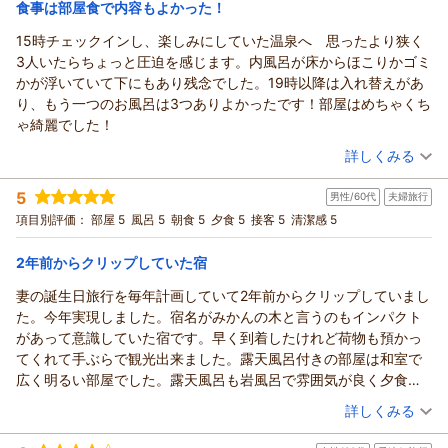
宿泊価格帯：
食事は部屋食で内容もよかった！
28,001～29,000円(大人一人あたり/税込)
15時チェックインし、楽しみにしていた温泉へ 思ったより狭く
3人いたらちょっと圧迫を感じます。内風呂が床からほこりかゴミ
かが浮いていて下にもあり残念でした。19時以降は入れ替えがあ
り、もう一つのお風呂は3つありよかったです！部屋はめちゃくち
ゃ綺麗でした！
（投稿日：2026/08/07）
詳しくみる
宿泊時期：
2026年08月宿泊 (夫婦旅行)
5
男性/60代
夫婦旅行
投稿者：
ゆうさん
(女性/40代)
宿泊プラン：
【当館最上級献立】メインは金目鯛姿煮＆鯛姿造！焼き物は鮑
項目別評価：
部屋 5
風呂 5
朝食 5
夕食 5
接客 5
清潔感 5
orステーキから選択可♪【部屋食】
ツイン
朝・夕
朝/部屋出し
夕/部屋出し
2年前からクリップしていた宿
宿泊価格帯：
30,001円以上(大人一人あたり/税込)
妻の誕生日旅行を毎年計画していて2年前からクリップしていまし
た。今年実現しました。宿名がみかんの木と言うのもインパクト
があって意識していた宿です。早く到着したけれど荷物も預かっ
てくれて手ぶらで観光出来ました。露天風呂付きの部屋は和室で
広く明るい部屋でした。露天風呂も岩風呂で雰囲気が良く夕食前
に2回も入りました。適温でゆっくり足を伸ばして気持ち良かった
（投稿日：2026/08/02）
詳しくみる
です。夕食も部屋食で配膳の男の方もテキパキとこなしていて話
宿泊時期：
2026年07月宿泊 (夫婦旅行)
をしてもとてもソフトな話し方で好感持ちました。お刺身中心の