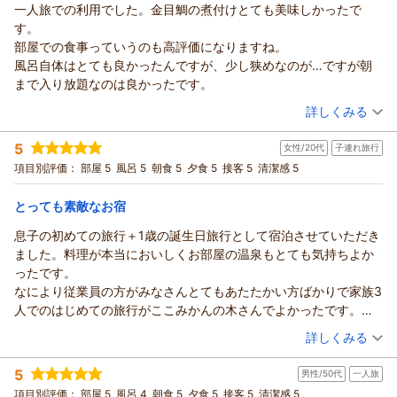
一人旅での利用でした。金目鯛の煮付けとても美味しかったで
す。
部屋での食事っていうのも高評価になりますね。
風呂自体はとても良かったんですが、少し狭めなのが…ですが朝
まで入り放題なのは良かったです。
（投稿日：2026/07/10）
詳しくみる
宿泊時期：
2026年07月宿泊 (一人旅)
5
女性/20代
子連れ旅行
投稿者：
しみちゃんさん
(男性/30代)
宿泊プラン：
【一人旅】【豪華！金目鯛煮付けまるまる1匹】を【部屋食】
項目別評価：
部屋 5
風呂 5
朝食 5
夕食 5
接客 5
清潔感 5
で独り占め♪自分へのご褒美に最適【漁火の膳】
和室
朝・夕
朝/部屋出し
夕/部屋出し
とっても素敵なお宿
宿泊価格帯：
26,001～27,000円(大人一人あたり/税込)
息子の初めての旅行＋1歳の誕生日旅行として宿泊させていただき
ました。料理が本当においしくお部屋の温泉もとても気持ちよか
ったです。
なにより従業員の方がみなさんとてもあたたかい方ばかりで家族3
人でのはじめての旅行がここみかんの木さんでよかったです。
お部屋を担当してくださった方は特に息子を可愛がってくださ
（投稿日：2026/07/07）
詳しくみる
り、息子もにこにこ過ごせていたのでほんとうにしあわせな空間
宿泊時期：
2026年06月宿泊 (子連れ旅行)
でした。
5
男性/50代
一人旅
投稿者：
モコロさん
(女性/20代)
この度はありがとうございました！
宿泊プラン：
【当館最上級献立★ファミリープラン】じゃらん限定８大特
項目別評価：
部屋 5
風呂 4
朝食 5
夕食 5
接客 5
清潔感 5