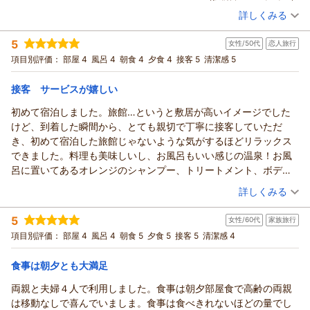
詳しくみる
宿泊時期：
2026年03月宿泊 (その他)
投稿者：
れんさん
(女性/50代)
5
女性/50代
恋人旅行
宿泊プラン：
【1泊朝食付き】20時までチェックインＯＫ！朝食は熱々のカ
ニ汁と出来たての自家製豆腐を堪能【会場食】
和室
朝のみ
項目別評価：
部屋 4
風呂 4
朝食 4
夕食 4
接客 5
清潔感 5
朝/個室利用
宿泊価格帯：
接客 サービスが嬉しい
12,001～13,000円(大人一人あたり/税込)
初めて宿泊しました。旅館…というと敷居が高いイメージでした
けど、到着した瞬間から、とても親切で丁寧に接客していただ
き、初めて宿泊した旅館じゃないような気がするほどリラックス
できました。料理も美味しいし、お風呂もいい感じの温泉！お風
呂に置いてあるオレンジのシャンプー、トリートメント、ボディ
ーソープ最高です。
（投稿日：2026/05/12）
詳しくみる
また お邪魔できる日を楽しみしてます！
宿泊時期：
2026年05月宿泊 (恋人旅行)
5
女性/60代
家族旅行
投稿者：
ともさん
(女性/50代)
宿泊プラン：
【じゃらんスペシャルウィーク】【スタンダード料理】迷った
項目別評価：
部屋 4
風呂 4
朝食 5
夕食 5
接客 5
清潔感 4
らコレ！当館名物《金目鯛の姿煮付》【部屋食】
和室
朝・夕
朝/部屋出し
夕/部屋出し
食事は朝夕とも大満足
宿泊価格帯：
19,001～20,000円(大人一人あたり/税込)
両親と夫婦４人で利用しました。食事は朝夕部屋食で高齢の両親
は移動なしで喜んでいましま。食事は食べきれないほどの量でし