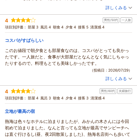
子どもが小さいときは、部屋風呂、部屋食で助かりました。実は
（投稿日：2026/07/31）
詳しくみる
今も早めに予約して部屋食にしています。花火の日も泊まりたい
宿泊時期：
2026年07月宿泊 (子連れ旅行)
です。
4
男性/50代
一人旅
投稿者：
ラヴさん
(女性/50代)
宿泊プラン：
【早期割60】【夕食・朝食安心のお部屋食】60日前までの早
項目別評価：
部屋 3
風呂 4
朝食 4
夕食 4
接客 5
清潔感 4
期予約で最大7500円割引！！【スタンダード料理】
和室
朝・夕
朝/部屋出し
夕/部屋出し
コスパがすばらしい
宿泊価格帯：
17,001～18,000円(大人一人あたり/税込)
このお値段で朝夕食とも部屋食なのは、コスパがとっても良かっ
たです。一人旅だと、食事が大部屋だとなんとなく気にしちゃっ
たりするので。料理もとても美味しかったです。
（投稿日：2026/07/29）
詳しくみる
宿泊時期：
2026年07月宿泊 (一人旅)
投稿者：
かずさん
(男性/50代)
4
男性/60代
夫婦旅行
宿泊プラン：
【一人旅】【お部屋食】で絶品！【金目鯛の煮付け半身】を堪
能♪自分へのご褒美に♪【漁火の膳】
和室
朝・夕
朝/部屋出し
項目別評価：
部屋 4
風呂 3
朝食 4
夕食 4
接客 3
清潔感 4
夕/部屋出し
宿泊価格帯：
立地が最高の宿
24,001～25,000円(大人一人あたり/税込)
熱海は色々なホテルに泊まりましたが、みかんの木さんには今回
初めて泊まりました。なんと言っても立地が最高でサンビーチへ
は直ぐ行けるし(昼、夜2回散策しました)、熱海名店街へも歩いて