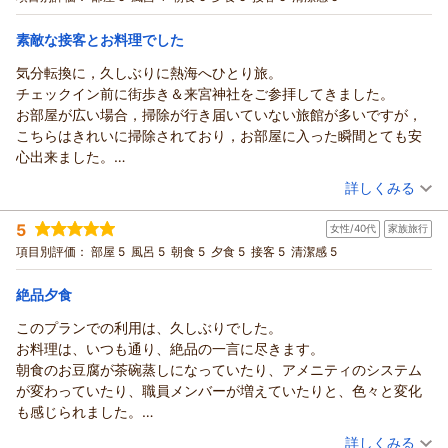
典！赤ちゃんの温泉デビュー大歓迎【部屋食】
和室
朝・夕
朝/部屋出し
夕/部屋出し
素敵な接客とお料理でした
宿泊価格帯：
29,001～30,000円(大人一人あたり/税込)
気分転換に，久しぶりに熱海へひとり旅。
チェックイン前に街歩き＆来宮神社をご参拝してきました。
お部屋が広い場合，掃除が行き届いていない旅館が多いですが，
こちらはきれいに掃除されており，お部屋に入った瞬間とても安
心出来ました。
温泉は小さいですが、他のお客さんと被らず，一人でのんび
（投稿日：2026/07/06）
詳しくみる
り。 食事は夜も朝も部屋食で，夕食はいつも量が足りなく感じ
宿泊時期：
2026年07月宿泊 (一人旅)
ますが，こちらでは多すぎない？と久々に思えるほど多く，美味
5
女性/40代
家族旅行
投稿者：
まるさん
(男性/50代)
しくいただくことが出来ました。
宿泊プラン：
【一人旅】【豪華！金目鯛煮付けまるまる1匹】を【部屋食】
項目別評価：
部屋 5
風呂 5
朝食 5
夕食 5
接客 5
清潔感 5
仲居さんや受付の方々がとても親切で，またお伺いしたいと思え
で独り占め♪自分へのご褒美に最適【漁火の膳】
和室
朝・夕
る旅館に出会えて大変満足です。
朝/部屋出し
夕/部屋出し
絶品夕食
宿泊価格帯：
26,001～27,000円(大人一人あたり/税込)
このプランでの利用は、久しぶりでした。
お料理は、いつも通り、絶品の一言に尽きます。
朝食のお豆腐が茶碗蒸しになっていたり、アメニティのシステム
が変わっていたり、職員メンバーが増えていたりと、色々と変化
も感じられました。
連泊したいのに、なかなかできないのが悩みです。
（投稿日：2026/06/26）
詳しくみる