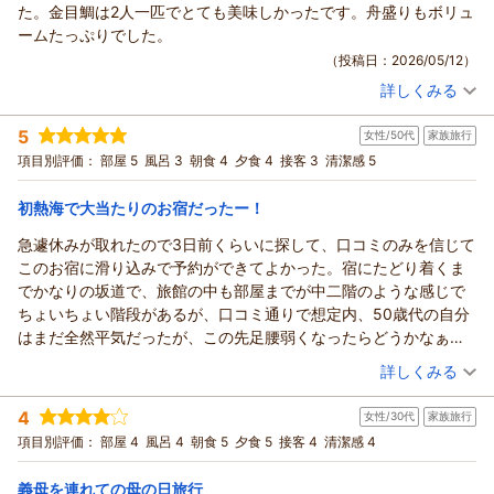
た。金目鯛は2人一匹でとても美味しかったです。舟盛りもボリュ
ームたっぷりでした。
（投稿日：2026/05/12）
詳しくみる
宿泊時期：
2026年05月宿泊 (家族旅行)
投稿者：
ミズミさん
(女性/60代)
5
女性/50代
家族旅行
宿泊プラン：
【豪華舟盛＋金目鯛姿煮付】お魚好きのために2つの大人気メ
ニューのメインを一度に堪能♪【部屋食】
和室
朝・夕
朝/部屋出し
項目別評価：
部屋 5
風呂 3
朝食 4
夕食 4
接客 3
清潔感 5
夕/部屋出し
宿泊価格帯：
初熱海で大当たりのお宿だったー！
20,001～21,000円(大人一人あたり/税込)
急遽休みが取れたので3日前くらいに探して、口コミのみを信じて
このお宿に滑り込みで予約ができてよかった。宿にたどり着くま
でかなりの坂道で、旅館の中も部屋までが中二階のような感じで
ちょいちょい階段があるが、口コミ通りで想定内、50歳代の自分
はまだ全然平気だったが、この先足腰弱くなったらどうかなぁて
感じです。館内もお部屋も綺麗に清掃されており、気持ち良く過
（投稿日：2026/05/11）
詳しくみる
ごせました。朝夕食部屋食でゆっくりできて、質も量も満足で
宿泊時期：
2026年05月宿泊 (家族旅行)
す。お風呂も少し小さめだけど、湯の質は最高で、何もかもがち
4
女性/30代
家族旅行
投稿者：
yukkarinnさん
(女性/50代)
ょうど良く、日々の疲れを癒やすことができて大満足のお宿でし
宿泊プラン：
【じゃらん限定タイムセール】早い者勝ち！このお値段でも夕
項目別評価：
部屋 4
風呂 4
朝食 5
夕食 5
接客 4
清潔感 4
た。また熱海に行く事があれば、是非泊まりたいです。
食金目鯛姿煮付き★【部屋食】【当館最安値】
和室
朝・夕
ありがとうございました。
宿泊価格帯：
20,001～21,000円(大人一人あたり/税込)
義母を連れての母の日旅行