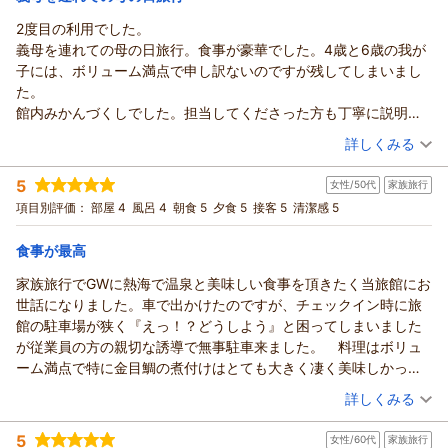
2度目の利用でした。
熱海温泉 湯宿 みかんの木からの返信
義母を連れての母の日旅行。食事が豪華でした。4歳と6歳の我が
yukkarinn様
子には、ボリューム満点で申し訳ないのですが残してしまいまし
この度は急なお休みのタイミングで当館を選んでいただきあり
た。
がとうございます！！
館内みかんづくしでした。担当してくださった方も丁寧に説明し
「初熱海で大当たりのお宿だったー！」というタイトルを拝見
て頂きゆっくり過ごせました。
（投稿日：2026/05/09）
した瞬間、
詳しくみる
私は思わず画面の前で小さくガッツポーズしてしまいました
宿泊時期：
2026年04月宿泊 (家族旅行)
っ！！笑
5
女性/50代
家族旅行
投稿者：
さえさん
(女性/30代)
館内には客室までに階段を利用するお部屋もございますが、事
宿泊プラン：
【早期割60】【夕食・朝食安心のお部屋食】60日前までの早
項目別評価：
部屋 4
風呂 4
朝食 5
夕食 5
接客 5
清潔感 5
期予約で最大7500円割引！！【スタンダード料理】
前にご相談頂ければ調整も可能でございますので是非気兼ねな
和室
朝・夕
くご相談くださいませ！！
朝/部屋出し
夕/部屋出し
食事が最高
清掃面やお食事、泉質の良さなどお褒め頂きありがとうござい
宿泊価格帯：
18,001～19,000円(大人一人あたり/税込)
家族旅行でGWに熱海で温泉と美味しい食事を頂きたく当旅館にお
ます。
世話になりました。車で出かけたのですが、チェックイン時に旅
当館は小規模な宿だからこそ！お客様一人ひとりに寄り添った
熱海温泉 湯宿 みかんの木からの返信
館の駐車場が狭く『えっ！？どうしよう』と困ってしまいました
接客を大切にしているので、そう感じていただけたことが本当
さえ様
が従業員の方の親切な誘導で無事駐車来ました。 料理はボリュ
に嬉しいです。
お帰りなさいませ！！
ーム満点で特に金目鯛の煮付けはとても大きく凄く美味しかった
いただいた言葉を励みに、これからも心地よい時間をお届けで
この度は2度目のご来館ありがとうございます！！
です！！温泉も少し狭いですが入るタイミングに寄ってはで貸切
（投稿日：2026/05/03）
きるよう精進してまいります。
今回はお義母さまを連れての母の日旅行だったとのこと、その
詳しくみる
状態でゆっくり入れました(^^)肌もスベスベで快適です。帰りに若
またのご来館お待ちしております！
大切なご旅行に当館を選んでいただけてとても嬉しく思いま
宿泊時期：
2026年05月宿泊 (家族旅行)
女将さんにお見送りしていただき感激しました。またお世話にな
熱海の食いしんぼママ 中間
5
す。
女性/60代
家族旅行
投稿者：
クロネコさん
(女性/50代)