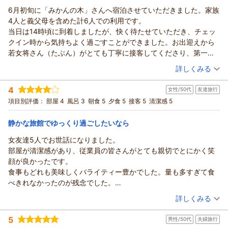
6月初旬に「みかんの木」さんへ宿泊させていただきました。家族
4人と義父母を含めた計6人での利用です。
当日は14時頃に到着しましたが、快く待たせていただき、チェッ
クイン時から気持ちよく過ごすことができました。お出迎えから
若女将さん（たぶん）がとても丁寧に接客してくださり、第一印
象から素敵なお宿だと感じました。
（投稿日：2026/06/09）
詳しくみる
お部屋は新しくはありませんが、清潔感があり、6人でも十分な広
宿泊時期：
2026年06月宿泊 (家族旅行)
さでした。
4
女性/50代
友達旅行
投稿者：
はまちゃんさん
(男性/50代)
夕食は船盛コースをお願いし、さらに事前に金目鯛の煮付けを2尾
宿泊プラン：
【3月厳選】【スタンダード料理】迷ったらコレ！当館名物
項目別評価：
部屋 4
風呂 3
朝食 5
夕食 5
接客 5
清潔感 5
追加しました。とても立派な金目鯛で、味付けも絶品。家族みん
《金目鯛の姿煮付》基本料理を堪能★【お部屋食】
和室
朝・夕
なで取り分けながら美味しくいただき、良い思い出になりまし
朝/部屋出し
夕/部屋出し
静かな旅館でゆっくり過ごしたいなら
た。
宿泊価格帯：
18,001～19,000円(大人一人あたり/税込)
お風呂は時間によって男女が入れ替わるため、両方のお風呂を楽
女友達5人でお世話になりました。
しむことができました。露天風呂もあり、源泉かけ流しのお湯が
部屋が清潔感があり、従業員の皆さんがとても親切でとにかく笑
とても気持ち良かったです。
顔が良かったです。
朝食は小鉢がたくさん並び、朝から大満足でした。また、海外出
食事もどれも美味しくバライティー豊かでした。量も多すぎて食
身と思われるスタッフの方が流暢な日本語で丁寧に接客してくだ
べきれなかったのが残念でした。
さり、とても気持ちよく食事ができました。スタッフの皆さんの
是非またお邪魔したいです。
（投稿日：2026/06/07）
詳しくみる
心配りやおもてなしの気持ちが伝わってきました。
宿泊時期：
2026年06月宿泊 (友達旅行)
チェックアウト前に海岸を散歩しようと外へ出たところ、突然携
5
男性/50代
夫婦旅行
投稿者：
htmさん
(女性/50代)
帯電話に津波注意報の緊急通知が届きました。慌てて散歩を中止