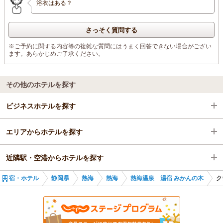
浴衣はある？
さっそく質問する
※ご予約に関する内容等の複雑な質問にはうまく回答できない場合がござい
ます。あらかじめご了承ください。
その他のホテルを探す
ビジネスホテルを探す
エリアからホテルを探す
静岡県
近隣駅・空港からホテルを探す
熱海
静岡県
宿・ホテル
静岡県
熱海
熱海
熱海温泉 湯宿 みかんの木
ク
熱海
熱海
熱海駅
熱海駅
熱海
来宮駅