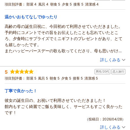
りたいと思いました。
（返信日：2026/07/15）
宿泊プラン：
お食事についてもお褒め頂きありがとうございます！
【豪華舟盛＋金目鯛姿煮付】お魚好きのために2つの大人気メ
項目別評価：
部屋 4
風呂 4
朝食 5
夕食 5
接客 5
清潔感 4
ニューのメインを一度に堪能♪【部屋食】
和室
朝・夕
朝/部屋出し
4歳・6歳のお子さまにはボリューム満点で少し多かったとのこ
と、正直にお伝えいただけてありがたいです。
夕/部屋出し
温かいおもてなしでゆったり
宿泊価格帯：
当館ではせっかくの旅行ですから、「少なくて残念・・・」よ
30,001円以上(大人一人あたり/税込)
高齢の母の誕生日祝に、今回初めて利用させていただきました。
りも「ちょっと多くて食べきれなかったね」と笑えるくらいの
予約時にコメントでその旨をお伝えしたことも忘れていたとこ
熱海温泉 湯宿 みかんの木からの返信
方が、旅行らしくて素敵だなと考えておりますのでどうか気負
ろ、夕食時にサプライズでミニギフトのプレゼントがあり、とて
わないでください☆彡
クロネコ様
も嬉しかったです。
また是非、お義母さまやお子さまたちと一緒に遊びに来ていた
この度はご宿泊頂き誠にありがとうございます！
またハッピーバースデーの歌も歌ってくださり、母も思いがけな
だけたら嬉しいです！
当館は坂の途中に立地しており、駐車場が少し狭めなので初め
い演出に喜んでいました。
（投稿日：2026/04/29）
ご来館心よりお待ちしております。
てお越しの方はどうしてもドキドキしてしまうと思いますが、
詳しくみる
会計時に明細を見ると、バースデープランに無料変更されていた
熱海の食いしんぼママ 中間
スタッフが元気いっぱいで誘導させて頂きますのでどうぞご安
宿泊時期：
2026年04月宿泊 (家族旅行)
ので、もともとプランとしてあったのを知らずに申し込んだた
5
心くださいませ♪
（返信日：2026/07/15）
男性/20代
恋人旅行
投稿者：
ミナトさん
(女性/60代)
め、変更してくださったようです。
宿泊プラン：
お料理についてもお褒め頂き光栄です。
【じゃらんのお得な10日間】【早期割30】【部屋食】30日前
項目別評価：
部屋 5
風呂 5
朝食 5
夕食 5
接客 5
清潔感 5
朝夕食とも部屋でゆっくり楽しめることと、源泉かけ流しの温泉
までの予約で最大2500円割【スタンダード料理】
和室
朝・夕
メインの「金目鯛の姿煮」は当館自慢の逸品で、たくさんのお
が今回の魅力でした。
宿泊価格帯：
17,001～18,000円(大人一人あたり/税込)
客様から好評の声を頂いております！
丁寧で良かった！
お風呂は夕食の前と後で（掃除の後）、男女入れ替え制のため、
温泉も総客室14室の小さな旅館なので広さも“それなり”です
２箇所を楽しめるのが良かったです。
彼女の誕生日の、お祝いで利用させていただきました！
熱海温泉 湯宿 みかんの木からの返信
が、源泉かけ流し(加水)の泉質の良さがウリなので「肌もスベ
露天風呂を含め、お風呂はあまり広くなく、女子会グループがい
館内もすごく綺麗でご飯も美味しく、サービスもすごく良かった
スベ」と言って頂けて良かったです☆彡
ミナト様
くつか予約入っているので、混雑を心配しましたが、スマホで混
です！
混雑状況はチェックイン後、お手持ちのスマートフォンからご
この度はご宿泊頂き誠にありがとうございます！！
雑状況を確認できるので問題なかったです。
（投稿日：2026/04/28）
確認いただけますので是非おいているお時間を狙って入って頂
そしてお母様、改めてお誕生日おめでとうございます♪
お食事は朝夕ともに、十分過ぎるほどのボリュームで、見た目も
くとさらに温泉をご堪能いただけます◎
詳しくみる
事前に情報を共有して頂いておりましたので、心ばかりではご
宿泊時期：
2026年04月宿泊 (恋人旅行)
美しく大満足でした。