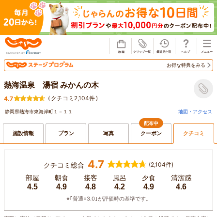
じゃらん
お得な特典をみる
熱海温泉 湯宿 みかんの木
(
クチコミ2,104件
)
4.7
静岡県熱海市東海岸町１－１１
地図・アクセス
配布中
施設情報
プラン
写真
クーポン
クチコミ
4.7
クチコミ総合
(2,104件)
部屋
朝食
接客
風呂
夕食
清潔感
4.5
4.9
4.8
4.2
4.9
4.6
※｢普通=3.0｣が評価時の基準です。