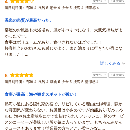
4
女性/30代
子連れ旅行
投稿者：
ひでさん
(男性/60代)
メニューで舟盛りの大漁旗には私どもの名前が書いてあり何枚も
宿泊プラン：
【お刺身好きのためのプラン】*鮮度抜群*のお刺身を豪華舟盛
項目別評価：
部屋 4
風呂 5
朝食 4
夕食 5
接客 4
清潔感 4
写真を撮りました。朝食、夕食共に丁度良い量で大変美味しかっ
りでたっぷり堪能！大漁旗付き♪【部屋食】
和室
朝・夕
たです。大浴場もかぐや姫をイメージして竹のディスプレイが目
宿泊価格帯：
24,001～25,000円(大人一人あたり/税込)
温泉の泉質が最高だった。
を引きました。スタッフさんの対応も優しく部屋に案内してくれ
た外国のスタッフの女性も日本語が上手でわかりやすかったで
部屋のお風呂も大浴場も、肌がすべすべになり、大変気持ちがよ
す。2年前からクリップしておいて念願の宿泊が出来て尚且つスタ
かったです。
ッフさんの対応や静かでゆっくり出来る部屋、美味しい食事、何
食事はボリュームがあり、食べきれないほどでした！
もかも大満足でした。妻も喜んでいたのでいい誕生日プレゼント
接客担当のお姉さんも感じがよく、また泊まりに行きたい宿にな
にもなりました。ありがとうございました。
りました！
ありがとうございました。
（投稿日：2026/07/31）
詳しくみる
宿泊時期：
2026年07月宿泊 (子連れ旅行)
5
女性/50代
子連れ旅行
投稿者：
ゆかちゃんさん
(女性/30代)
宿泊プラン：
【スタンダード料理】迷ったらコレ！当館名物《金目鯛の姿煮
項目別評価：
部屋 4
風呂 4
朝食 5
夕食 5
接客 5
清潔感 4
付》基本料理を堪能★【お部屋食】
和室
朝・夕
朝/部屋出し
夕/部屋出し
食事が最高！海や観光スポットが近い！
宿泊価格帯：
24,001～25,000円(大人一人あたり/税込)
熱海小道にある隠れ家的宿で、リピしている理由はお料理、静か
な雰囲気が変わらない、お風呂は小さめですが効能あり(肌ツルツ
ル)。海やお土産散歩にすぐ出掛けられリフレッシュ。朝のサービ
スのコーヒーが美味しい所が気に入っています。もちろんみかん
ジュースもあります！従業員の方もどこか柔らかな…