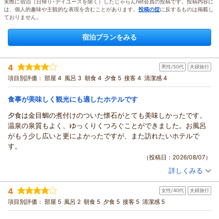
実際に宿泊（日帰り･デイユースを除く）したじゃらんnet会員の投稿です。投稿内容に
は、個人的趣味や主観的な表現を含むことがあります。
投稿の掟
に反するものは掲載し
ておりません。
宿泊プランをみる
4
男性/50代
夫婦旅行
項目別評価：
部屋 4
風呂 3
朝食 4
夕食 5
接客 4
清潔感 4
食事が美味しく観光にも適したホテルです
夕食は金目鯛の煮付けのついた懐石がとても美味しかったです。
温泉の泉質もよく、ゆっくりくつろぐことができました。お風呂
がもう少し広いと更によかったですが、また訪れたいホテルで
す。
（投稿日：2026/08/07）
詳しくみる
宿泊時期：
2026年07月宿泊 (夫婦旅行)
投稿者：
ライスファーマーさん
(男性/50代)
4
女性/40代
夫婦旅行
宿泊プラン：
【スタンダード料理】迷ったらコレ！当館名物《金目鯛の姿煮
付》基本料理を堪能★【お部屋食】
和室
朝・夕
朝/部屋出し
項目別評価：
部屋 5
風呂 2
朝食 5
夕食 5
接客 5
清潔感 5
夕/部屋出し