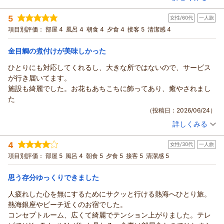
会計時、早割りだとロックがかかって、ポイント利用ができない
宿泊時期：
2026年06月宿泊 (家族旅行)
ので、ポイントを利用してたことを忘れてましたが、クーポン分
5
女性/60代
一人旅
投稿者：
wwwさん (女性/40代)
は値引きされてましたが、ポイント分が値引きされてなかったよ
宿泊プラン：
【じゃらん限定タイムセール】早い者勝ち！このお値段でも夕
項目別評価：
部屋 4
風呂 4
朝食 4
夕食 4
接客 5
清潔感 4
うです。
食金目鯛姿煮付き★【部屋食】【当館最安値】
ツイン
朝・夕
宿泊価格帯：
15,001～16,000円(大人一人あたり/税込)
金目鯛の煮付けが美味しかった
ひとりにも対応してくれるし、大きな所ではないので、サービス
が行き届いてます。
施設も綺麗でした。お花もあちこちに飾ってあり、癒やされまし
た
（投稿日：2026/06/24）
詳しくみる
宿泊時期：
2026年06月宿泊 (一人旅)
投稿者：
たえちゃんさん
(女性/60代)
4
女性/30代
一人旅
宿泊プラン：
【一人旅】【豪華！金目鯛煮付けまるまる1匹】を【部屋食】
で独り占め♪自分へのご褒美に最適【漁火の膳】
和室
朝・夕
項目別評価：
部屋 5
風呂 4
朝食 5
夕食 5
接客 5
清潔感 5
朝/部屋出し
夕/部屋出し
宿泊価格帯：
思う存分ゆっくりできました
26,001～27,000円(大人一人あたり/税込)
人疲れした心を無にするためにサクッと行ける熱海へひとり旅。
熱海銀座やビーチ近くのお宿でした。
コンセプトルーム、広くて綺麗でテンション上がりました。テレ