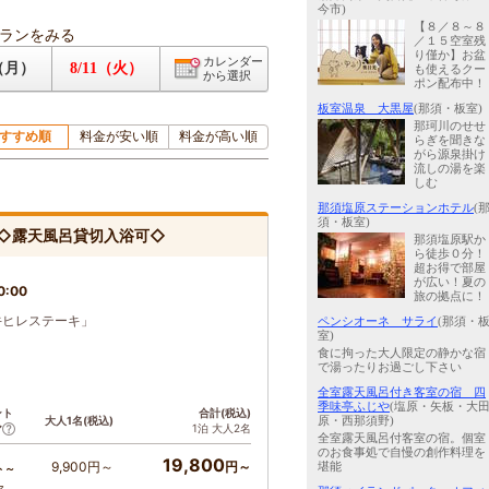
今市)
【８／８～８
ランをみる
／１５空室残
り僅か】お盆
カレンダー
0（月）
8/11（火）
も使えるクー
から選択
ポン配布中！
板室温泉 大黒屋
(那須・板室)
那珂川のせせ
すすめ順
料金が安い順
料金が高い順
らぎを聞きな
がら源泉掛け
流しの湯を楽
しむ
那須塩原ステーションホテル
(
須・板室)
》◇露天風呂貸切入浴可◇
那須塩原駅か
ら徒歩０分！
超お得で部屋
が広い！夏の
0:00
旅の拠点に！
牛ヒレステーキ」
ペンシオーネ サライ
(那須・
室)
食に拘った大人限定の静かな宿
で湯ったりお過ごし下さい
全室露天風呂付き客室の宿 四
季味亭ふじや
(塩原・矢板・大
ント
合計(税込)
大人1名(税込)
原・西那須野)
1泊 大人2名
ア
全室露天風呂付客室の宿。個室
のお食事処で自慢の創作料理を
19,800
9,900円～
円～
堪能
ト～