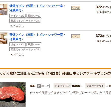
禁煙ダブル（洗面・トイレ・シャワー室・
372
ポイン
ダブル
冷蔵庫付）
18,600スコ
ポイント2%
禁煙ルーム
部屋でインターネットOK
※バスなし
禁煙ツイン（洗面・トイレ・シャワー室・
372
ポイン
ツイン
冷蔵庫付）
18,600スコ
ポイント2%
禁煙ルーム
部屋でインターネットOK
※バスなし
っかく那須に泊まるんだから【1泊2食】那須山牛ヒレステーキプラン
16:00～
～1
チェックイン
チェックアウト
食事：
朝・夕
せっかく那須に泊まるんだから♪溶岩プレートで焼いた「那