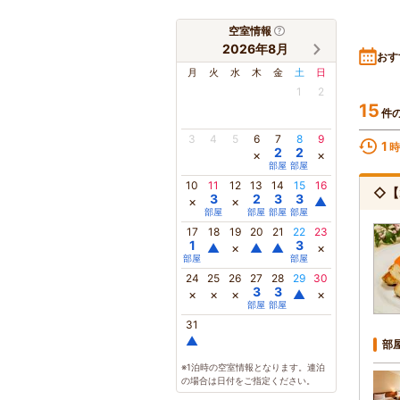
空室情報
2026年8月
おす
月
火
水
木
金
土
日
1
2
15
件
3
4
5
6
7
8
9
1
時
2
2
×
×
部屋
部屋
10
11
12
13
14
15
16
◇【
3
2
3
3
×
×
▲
部屋
部屋
部屋
部屋
17
18
19
20
21
22
23
1
3
▲
×
▲
▲
×
部屋
部屋
24
25
26
27
28
29
30
3
3
×
×
×
▲
×
部屋
部屋
31
▲
部
※1泊時の空室情報となります。連泊
の場合は日付をご指定ください。