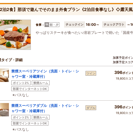
2泊2食】那須で遊んでそのまま外食プラン《2泊目食事なし》◇露天
16:00～
～1
チェックイン
チェックアウト
食事：
朝・夕
やっぱりステーキが食べたい♪溶岩プレートで焼いた「国産
加算予定ポイ
屋タイプ・詳細
加算予定スコ
禁煙スーペリアツイン（洗面・トイレ・シ
396
ポイン
ツイン
ャワー室・冷蔵庫付）
19,800スコ
ポイント2%
禁煙ルーム
部屋でインターネットOK
※バスなし
禁煙スーペリアダブル（洗面・トイレ・シ
396
ポイン
ダブル
ャワー室・冷蔵庫付）
19,800スコ
ポイント2%
禁煙ルーム
部屋でインターネットOK
※バスなし