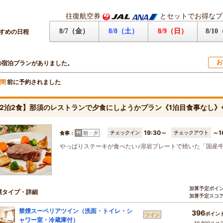
往復航空券
とセットでお得なプ
8/7（金）
8/8（土）
8/9（日）
8/1
すめの日程
お
の宿泊プランがありました。
前に予約されました
間
2泊2食】那須のレストランで夕食にしようかプラン《1泊目食事なし
19:30～
～1
チェックイン
チェックアウト
食事：
朝・夕
やっぱりステーキが食べたい♪溶岩プレートで焼いた「国産
加算予定ポイ
屋タイプ・詳細
加算予定スコ
禁煙スーペリアツイン（洗面・トイレ・シ
396
ポイン
ツイン
ャワー室・冷蔵庫付）