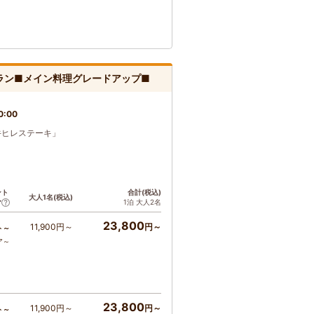
ラン■メイン料理グレードアップ■
0:00
牛ヒレステーキ」
ント
合計(税込)
大人1名(税込)
1泊 大人2名
ア
23,800
11,900円～
円～
ト～
ア～
23,800
11,900円～
円～
ト～