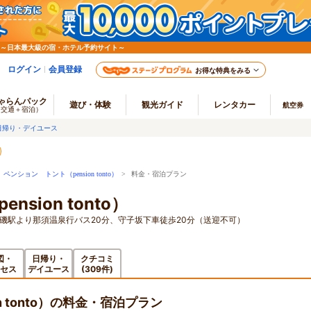
 ～日本最大級の宿・ホテル予約サイト～
ログイン
会員登録
お得な特典をみる
ゃらんパック
遊び・体験
観光ガイド
レンタカー
航空券
（交通＋宿泊）
日帰り・デイユース
>
ペンション トント（pension tonto）
> 料金・宿泊プラン
sion tonto）
黒磯駅より那須温泉行バス20分、守子坂下車徒歩20分（送迎不可）
図・
日帰り・
クチコミ
セス
デイユース
(309件)
n tonto）の料金・宿泊プラン