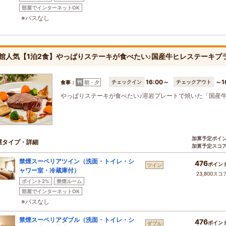
部屋でインターネットOK
※バスなし
館人気【1泊2食】やっぱりステーキが食べたい♪国産牛ヒレステーキプ
16:00～
～1
チェックイン
チェックアウト
食事：
朝・夕
やっぱりステーキが食べたい♪溶岩プレートで焼いた「国産
加算予定ポイ
屋タイプ・詳細
加算予定スコ
禁煙スーペリアツイン（洗面・トイレ・シ
476
ポイン
ツイン
ャワー室・冷蔵庫付）
23,800スコ
ポイント2%
禁煙ルーム
部屋でインターネットOK
※バスなし
禁煙スーペリアダブル（洗面・トイレ・シ
476
ポイン
ダブル