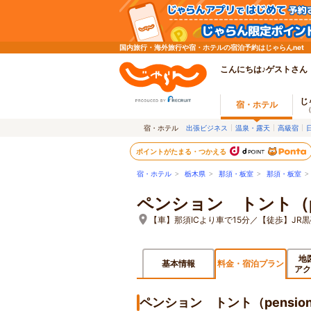
国内旅行・海外旅行や宿・ホテルの宿泊予約はじゃらんnet
こんにちは♪ゲストさん
じ
宿・ホテル
宿・ホテル
出張ビジネス
温泉・露天
高級宿
ポイントがたまる・つかえる
宿・ホテル
>
栃木県
>
那須・板室
>
那須・板室
ペンション トント（pen
【車】那須ICより車で15分／【徒歩】JR
地
基本情報
料金・宿泊プラン
アク
ペンション トント（pensio