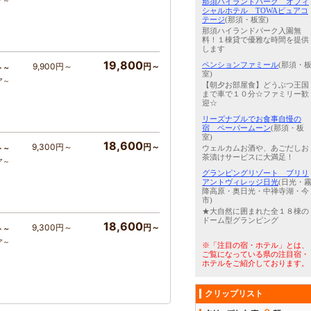
ア～
那須ハイランドパーク オフィ
シャルホテル TOWAピュアコ
テージ
(那須・板室)
那須ハイランドパーク入園無
料！１棟貸で優雅な時間を提供
します
19,800
ペンションファミール
(那須・
9,900円～
円～
ト～
室)
ア～
【朝夕お部屋食】どうぶつ王国
まで車で１０分☆ファミリー歓
迎☆
リーズナブルでお食事自慢の
宿 ペーパームーン
(那須・板
室)
18,600
9,300円～
円～
ト～
ウェルカムお酒や、あごだしお
茶漬けサービスに大満足！
ア～
グランピングリゾート ブリリ
アントヴィレッジ日光
(日光・
降高原・奥日光・中禅寺湖・今
市)
★大自然に囲まれた全１８棟の
ドーム型グランピング
18,600
9,300円～
円～
ト～
ア～
※「注目の宿・ホテル」とは、
ご覧になっている県の注目宿・
ホテルをご紹介しております。
クリップリスト