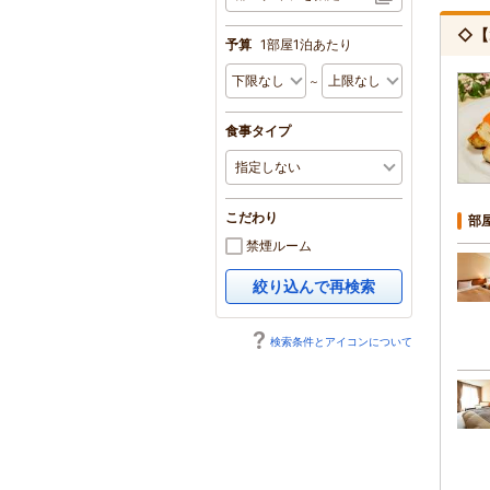
◇【
予算
1部屋1泊あたり
～
食事タイプ
こだわり
部
禁煙ルーム
絞り込んで再検索
検索条件とアイコンについて