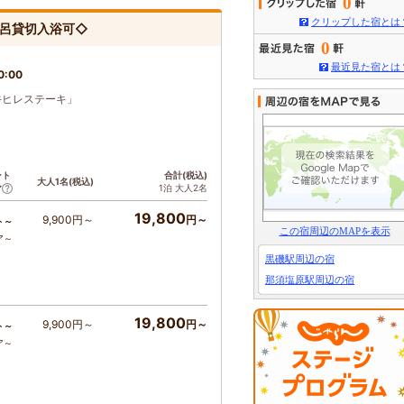
0
クリップした宿とは
風呂貸切入浴可◇
0
最近見た宿とは
0:00
牛ヒレステーキ」
ント
合計(税込)
大人1名(税込)
1泊 大人2名
ア
19,800
9,900円～
円～
ト～
この宿周辺のMAPを表示
ア～
黒磯駅周辺の宿
那須塩原駅周辺の宿
19,800
9,900円～
円～
ト～
ア～