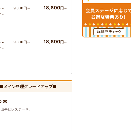
18,600
9,300円～
円～
ト～
ア～
18,600
9,300円～
円～
ト～
ア～
◎■メイン料理グレードアップ■
0:00
須山牛ヒレステーキ」