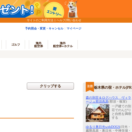
サイトのご利用方法
ヘルプ/問い合わせ
予約照会・変更・キャンセル
マイページ
海外
海外
ゴルフ
航空券
航空券+ホテル
クリップする
栃木県の宿・ホテル[PR
森の別荘＆ログハウス ヴィラ
ージュ那須高原
(那須・板室)
一戸建ての別
荘でのんびり
と自然を満喫
する
ゆるり奥日光withDOGS
(日光・
霧降高原・奥日光・中禅寺湖・