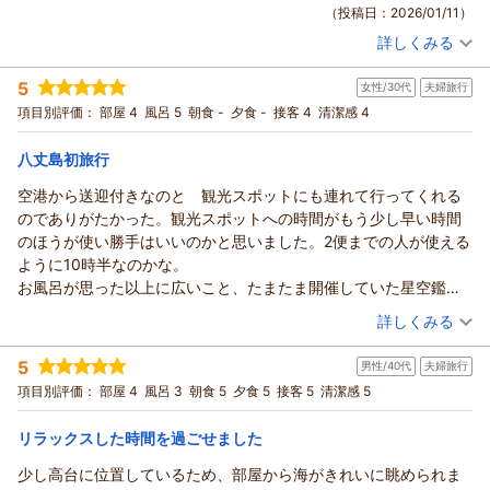
（投稿日：2026/01/11）
ゆったりとしたご旅行になったかと存じます。
詳しくみる
またのご来島を心よりお待ち申し上げております。
宿泊時期：
2026年01月宿泊 (友達旅行)
投稿者：
高山さん
(女性/60代)
（返信日：2026/01/14）
5
女性/30代
夫婦旅行
宿泊プラン：
～八丈島の旬の食材満載♪～料理長おまかせの創作和会席が楽
しめる！宿泊プラン【２食付】
トリプル
朝・夕
項目別評価：
部屋 4
風呂 5
朝食 -
夕食 -
接客 4
清潔感 4
宿泊価格帯：
19,001～20,000円(大人一人あたり/税込)
八丈島初旅行
リードパークリゾート八丈島からの返信
空港から送迎付きなのと 観光スポットにも連れて行ってくれる
この度は当ホテルをご利用頂き誠にありがとうございます。
のでありがたかった。観光スポットへの時間がもう少し早い時間
館内の清掃についてお褒め頂き、大変励みになります。レスト
のほうが使い勝手はいいのかと思いました。2便までの人が使える
ランにつきましては、黒潮に育まれた新鮮な海の幸や、乳製品
ように10時半なのかな。
をふんだんに使用したお鍋など、地の物とジャージー牛を組み
お風呂が思った以上に広いこと、たまたま開催していた星空鑑賞
合わせた創作和会席メニューが大変好評です。
も素敵な思い出になりそうです。部屋も山側だけど広くて素敵で
（投稿日：2026/01/11）
詳しくみる
またのご来島を心よりお待ち申し上げております。
した。ツインでくっつけられたらよかったけど離れていたので一
（返信日：2026/01/12）
宿泊時期：
2026年01月宿泊 (夫婦旅行)
つのベットで寝ましたが充分でした！
5
男性/40代
夫婦旅行
投稿者：
ちひろさん
(女性/30代)
観光のバスなどの相談乗っていただけて本当助かりました！あり
宿泊プラン：
【じゃらんのお得な10日間】～11月食事のついていないシンプ
項目別評価：
部屋 4
風呂 3
朝食 5
夕食 5
接客 5
清潔感 5
がとうございます！
ルステイ～宿泊プラン【素泊まり】
ツイン
食事なし
宿泊価格帯：
6,001～7,000円(大人一人あたり/税込)
リラックスした時間を過ごせました
少し高台に位置しているため、部屋から海がきれいに眺められま
リードパークリゾート八丈島からの返信