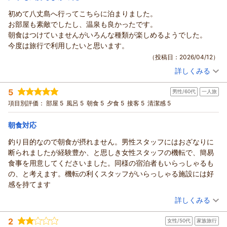
次回訪れるときは星空観察が出来るチャンスがあれば良いと思っ
ています。
初めて八丈島へ行ってこちらに泊まりました。
リードパークリゾート八丈島からの返信
お世話になりました。
お部屋も素敵でしたし、温泉も良かったです。
この度は当ホテルをご利用頂き誠にありがとうございます。
朝食はつけていませんがいろんな種類が楽しめるようでした。
和洋バイキングの朝食をお褒め頂き、ありがとうございます。
今度は旅行で利用したいと思います。
おかげさまで島内で別のお宿にご宿泊のお客様や、島に住んで
（投稿日：2026/04/12）
いる島民の皆様からもご好評をいただいております。味や雰囲
詳しくみる
気はもちろんのこと、使いきれなかったしまぽ通貨や復幸お買
宿泊時期：
2026年02月宿泊 (出張)
物券をホテルのレストランや売店でご利用いただけるのもポイ
投稿者：
rinさん
(女性/50代)
5
ントでしょうか。
男性/60代
一人旅
宿泊プラン：
～のんびり気ままに寛ぎの時間を♪食事のついていないシンプ
ルステイ～宿泊プラン【素泊まり】
星空観賞については島の天候が急激に変わりやすいこともあ
ツイン
食事なし
項目別評価：
部屋 5
風呂 5
朝食 5
夕食 5
接客 5
清潔感 5
宿泊価格帯：
り、なかなか開催率が低いところですが、ご覧になれる時は最
8,001～9,000円(大人一人あたり/税込)
高の思い出になると思います。
朝食対応
リードパークリゾート八丈島からの返信
またのご来島を心よりお待ち申し上げております。
釣り目的なので朝食が摂れません。男性スタッフにはおざなりに
この度は当ホテルをご利用頂き誠にありがとうございます。
（返信日：2026/04/13）
断られましたが経験豊か、と思しき女性スタッフの機転で、簡易
客室や大浴場を高く評価頂きスタッフ一同大変励みになりま
食事を用意してくださいました。同様の宿泊者もいらっしゃるも
す。
の、と考えます。機転の利くスタッフがいらっしゃる施設には好
ありがとうございます。
感を持てます
またのご来島を心よりお待ち申し上げております。
（投稿日：2026/04/10）
詳しくみる
（返信日：2026/04/13）
宿泊時期：
2026年04月宿泊 (一人旅)
2
女性/50代
家族旅行
投稿者：
ひでさん
(男性/60代)