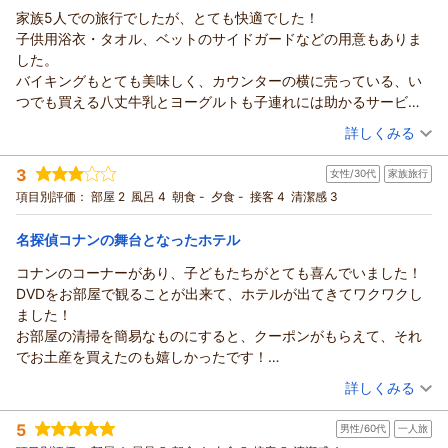
家族5人での旅行でしたが、とても快適でした！
リードパークリゾート八丈島からの返信
子供用浴衣・タオル、ベットのサイドガードなどの用意もありま
この度は当ホテルをご利用いただき誠にありがとうございま
した。
す。
バイキングもとても美味しく、カウンターの横に売っている、い
お食事内容にご満足頂けたようでスタッフ一同大変励みになり
つでも買える八丈牛乳とヨーグルトも子連れには助かるサービス
ます。ありがとうございます。
でした！
（投稿日：2026/02/23）
収穫期間はほぼ終わってしまいましたが八丈フルーツレモンの
詳しくみる
部屋の古さはありますが、清掃もまぁまぁされていて、島宿では
恵みをご堪能いただけたかと存じます。
宿泊時期：
2026年01月宿泊 (家族旅行)
キレイな方だと思います。
お泊まり頂いた日は八丈でも数少ない快晴日となり星空観賞に
3
女性/30代
家族旅行
投稿者：
エガさん
(女性/30代)
は最適な天候でした。良い旅の思い出作りの一端を担わせて頂
宿泊プラン：
【じゃらんのお得な10日間】～12月食事のついていないシンプ
項目別評価：
部屋 2
風呂 4
朝食 -
夕食 -
接客 4
清潔感 3
ルステイ～宿泊プラン【素泊まり】
いたこと大変嬉しく思います。
トリプル
食事なし
宿泊価格帯：
またのご来島を心よりお待ち申し上げております。
5,001～6,000円(大人一人あたり/税込)
名探偵コナンの舞台となったホテル
（返信日：2026/02/24）
コナンのコーナーがあり、子どもたちがとても喜んでいました！
リードパークリゾート八丈島からの返信
DVDをお部屋で観ることが出来て、ホテルが出てきてワクワクし
この度は当ホテルをご利用いただき誠にありがとうございま
ました！
す。
お部屋の清掃を簡易なものにすると、クーポンがもらえて、それ
当ホテルではアメニティや浴衣は無料でご提供しているため、
でお土産を買えたのも嬉しかったです！
お子様用の物も充実させております。ベッドガードも無料での
お部屋は結構古く、エアコンの汚れが気になりました。
（投稿日：2026/02/09）
ご用意となっておりますので、またお越しの際にはどうぞお気
詳しくみる
水回りはリニューアルされたのかきれいでした！
軽にお申し付けください。
宿泊時期：
2026年02月宿泊 (家族旅行)
室内がもう少し壁紙やエアコン、床がリフォームされたらもっと
朝食バイキングでは牛乳や飲むヨーグルトもご用意しており、
5
男性/60代
一人旅
投稿者：
オカさん
(女性/30代)
快適に過ごせて嬉しいなと思いました。