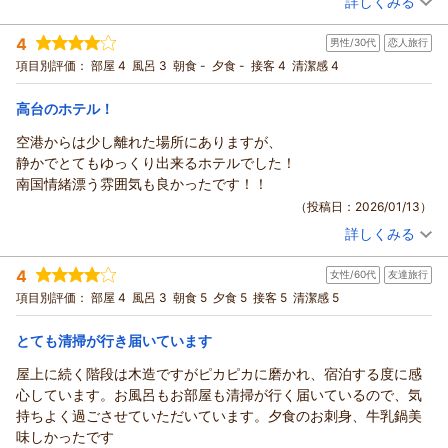
詳しくみる
またのご来島を心よりお待ち申し上げております。
宿泊時期：
2026年01月宿泊 (一人旅)
4
（返信日：2026/02/01）
男性/30代
恋人旅行
投稿者：
回収屋さん
(男性/40代)
宿泊プラン：
～八丈島の旬の食材満載♪～料理長おまかせの創作和会席が楽
項目別評価：
部屋 4
風呂 3
朝食 -
夕食 -
接客 4
清潔感 4
しめる！宿泊プラン【２食付】
ツイン
朝・夕
宿泊価格帯：
17,001～18,000円(大人一人あたり/税込)
高台のホテル！
空港からは少し離れた場所にありますが、
リードパークリゾート八丈島からの返信
静かでとてもゆっくり出来るホテルでした！
この度は当ホテルをご利用頂き誠にありがとうございます。
南国情緒漂う雰囲気も良かったです！！
食事内容をお褒め頂き、スタッフ一同大変励みになります。あ
（投稿日：2026/01/13）
りがとうございます。
詳しくみる
温泉は島の南部しか湧出していないようで、残念ながら沸かし
宿泊時期：
2025年12月宿泊 (恋人旅行)
湯となっております。
投稿者：
noirさん
(男性/30代)
4
またのご来島を心よりお待ち申し上げております。
女性/60代
友達旅行
宿泊プラン：
【じゃらんスペシャルウィーク】11月♪食事のついていないシ
ンプルステイ～宿泊プラン【素泊まり】
ツイン
食事なし
項目別評価：
部屋 4
風呂 3
朝食 5
夕食 5
接客 5
清潔感 5
（返信日：2026/01/16）
宿泊価格帯：
13,001～14,000円(大人一人あたり/税込)
とても清掃が行き届いています
リードパークリゾート八丈島からの返信
屋上に続く階段は木造ですがピカピカに磨かれ、宿泊する度に感
この度は当ホテルをご利用頂き誠にありがとうございます。
心しています。お風呂もお部屋も清掃が行く届いているので、気
立地的に島の北東部に位置しており繁華街からは離れてしまい
持ちよく過ごさせていただいています。夕食のお刺身、牛乳鍋美
ますが、その分光害が少なく星空などをご覧頂く際に影響が少
味しかったです
ないと思われます。