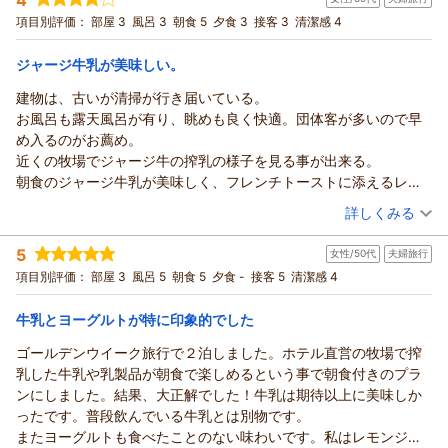
投稿者：
ちくまさん
(男性/60代)
ションでしたので、他でランチで楽しみました。せめて、明日葉
ち帰れるとあってよく売れております。
宿泊プラン：
～八丈島の旬の食材満載♪～料理長おまかせの創作和会席が楽
項目別評価：
部屋 3
風呂 3
朝食 5
夕食 3
接客 3
清潔感 4
のてんぷら程度は選べるメニューとして会席に組み入れてもよい
しめる！宿泊プラン【２食付】
夕食メニューにつきまして貴重なご意見を賜り誠にありがとう
ツイン
朝・夕
と思いました。
宿泊価格帯：
ございます。
17,001～18,000円(大人一人あたり/税込)
ジャージ牛乳が美味しい。
快適な3日間を過ごさせていただきました。
またのご来島を心よりお待ち申し上げております。
建物は、古いが清掃が行き届いている。
（返信日：2026/06/03）
お風呂も露天風呂が有り、眺めも良く快適。団体客が多いので早
め入るのがお薦め。
近くの牧場でジャージ牛の搾乳の様子を見る事が出来る。
朝食のジャージ牛乳が美味しく、フレンチトーストに添えるレモ
ン生クリームがよかった。
（投稿日：2026/05/25）
詳しくみる
宿泊時期：
2026年05月宿泊 (夫婦旅行)
5
女性/50代
夫婦旅行
投稿者：
トモピーさん
(女性/60代)
宿泊プラン：
～八丈島の旬の食材満載♪～料理長おまかせの創作和会席が楽
項目別評価：
部屋 3
風呂 5
朝食 5
夕食 -
接客 5
清潔感 4
しめる！宿泊プラン【２食付】
ツイン
朝・夕
宿泊価格帯：
17,001～18,000円(大人一人あたり/税込)
牛乳とヨーグルトが特に印象的でした
ゴールデンウイーク旅行で２泊しました。ホテル直営の牧場で搾
リードパークリゾート八丈島からの返信
乳した牛乳や乳製品が朝食で楽しめるという事で朝食付きのプラ
この度は当ホテルをご利用頂き誠にありがとうございます。
ンにしました。結果、大正解でした！牛乳は期待以上に美味しか
大浴場の露天風呂は太平洋が見渡せますので男女ともにご好評
ったです。普段飲んでいる牛乳とは別物です。
を頂いております。休憩室には卓球台（うみかぜピンポン）や
またヨーグルトも食べたことのない味わいです。私はレモンジャ
輪投げなど無料でご利用いただける遊具があり、こちらも人気