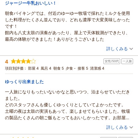
宿泊価格帯：
15,001～16,000円(大人一人あたり/税込)
ジャージー牛乳おいしい！
朝食バイキングでは、付近のゆーゆー牧場で採れたミルクを使用
リードパークリゾート八丈島からの返信
した料理がたくさん並んでおり、どれも濃厚で大変美味しかった
この度は当ホテルをご利用いただきまして誠にありがとうござ
です！
いました。
館内も八丈太鼓の演奏があったり、屋上で天体観測ができたり、
何度もお泊まりいただいているとのこと、大変嬉しく存じま
最高の体験ができました！ありがとうございました
す。
（投稿日：2026/07/14）
ご滞在中にお子様の体調が崩れてしまったとのこと、その後の
詳しくみる
お加減はいかがでしょうか。
宿泊時期：
2026年07月宿泊 (友達旅行)
スタッフの対応がお役に立ち、少しでもご不安を和らげるお手
4
女性/50代
一人旅
投稿者：
はるさん
(女性/20代)
伝いができたのであれば幸いです。
宿泊プラン：
～朝の海を眺めながら♪八丈ジャージー牛乳と絶品フレンチト
項目別評価：
部屋 4
風呂 4
朝食 5
夕食 -
接客 5
清潔感 4
ーストが味わえる！～宿泊プラン【朝食付】
またのご来島を心よりお待ち申し上げております。
ツイン
朝のみ
宿泊価格帯：
15,001～16,000円(大人一人あたり/税込)
（返信日：2026/07/30）
ゆっくり出来ました
一人旅になりもったいないかなと思いつつ、泊まらせていただき
リードパークリゾート八丈島からの返信
ました。
この度は当ホテルをご利用頂きまして誠にありがとうございま
どのスタッフさんも優しくゆっくりとしていてよかったです。
した。
土曜の夜は太鼓の実演もあって、楽しませてもらいました。牧場
牛乳をお褒め頂きまして大変嬉しく存じます。
の製品たくさんの朝ご飯もとってもおいしかったです。お部屋も
係が搾乳を行っているところをご見学いただくことが出来ます
しっかり広かったですし、誰かと行くならまた泊まりたいと思い
（投稿日：2026/07/13）
ので、次回ご利用時にぜひお試しください。
詳しくみる
ました。
八丈太鼓の演奏に関しましては、後々導入する為の試験的なも
宿泊時期：
2026年07月宿泊 (一人旅)
レンタカーがないと泊まりに行きづらいホテルなので、夜、お酒