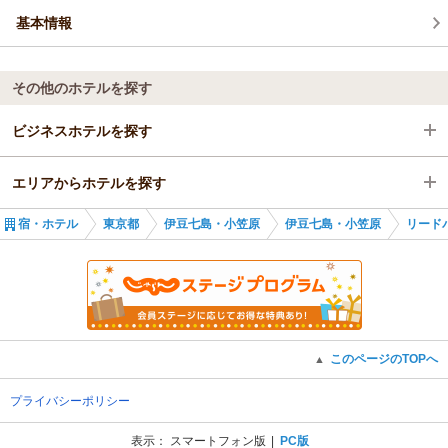
たいところです。ゆーゆー牧場では日に2度搾乳の見学を行って
があるのでしょうか？）
基本情報
おりますので、こちらを散歩コースに入れられる方も多くいら
一点だけ、お風呂に向かう階段の段差がやや大きめに感じまし
っしゃいます。建物自体は1975年オープンなので、50年ほど
た。他の階段と比べて昇り降りが少ししにくい印象を持ちました
経過いたしました。オーナーチェンジやリニューアルを経て現
ので、何等か改善していただければ有難く思います。
その他のホテルを探す
在に至っております。階段については多くのお客様より同様の
いろいろと記載しましたが、初めての八丈島でこちらに宿泊して
ご意見を頂戴しており喫緊の課題でございますが、手すりをご
非常に満足しました。スタッフの皆様のおもてなしも近すぎず遠
ビジネスホテルを探す
利用頂くことでご理解を頂いている現状です。
すぎずといった感じで個人的には心地よく過ごすことができまし
スタッフ対応含め高く評価して頂き誠にありがとうございま
た。
す。
エリアからホテルを探す
東京都
良い旅となりました。ありがとうございます。
またのご来島をお待ち申し上げております。
（返信日：2026/01/12）
宿・ホテル
東京都
伊豆七島・小笠原
伊豆七島・小笠原
リード
伊豆七島・小笠原
東京都
伊豆七島・小笠原
このページのTOPへ
▲
プライバシーポリシー
表示：
スマートフォン版
PC版