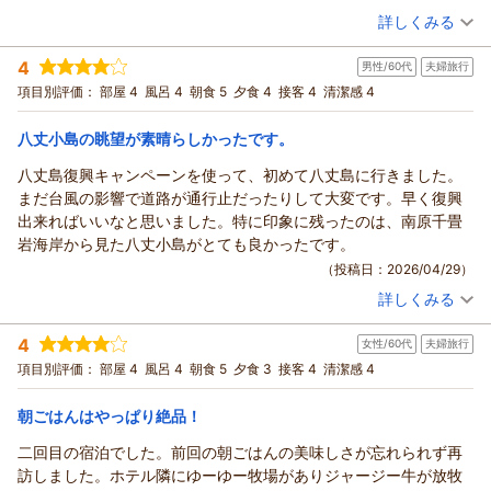
ムを添えて食べました。凄く美味しかったです。
（投稿日：2026/05/05）
です。
詳しくみる
ホテルフロントやレストランスタッフも皆さんホスピタリティに
ジャージー牛の搾乳見学（6：30と16：30）は宿泊者限定のサ
宿泊時期：
2026年05月宿泊 (夫婦旅行)
溢れていてとても気持ちよく滞在できました。
ービスで、散策がてらに訪れるお客様が多いです。朝食バイキ
4
男性/60代
夫婦旅行
投稿者：
Mieさん
(女性/50代)
星空観賞会も楽しみにしていましたが、残念ながらお天気に恵ま
ングをお褒め頂きありがとうございます。スタッフ一同大変励
宿泊プラン：
～朝の海を眺めながら♪八丈ジャージー牛乳と絶品フレンチト
項目別評価：
部屋 4
風呂 4
朝食 5
夕食 4
接客 4
清潔感 4
れず、２晩とも開催されませんでした。屋上は開放されているの
ーストが味わえる！～宿泊プラン【朝食付】
みになります。
ツイン
朝のみ
で屋上に行きましたが星は見えず。けれども美味しい食事とホテ
宿泊価格帯：
またのご来島を心よりお待ち申し上げております。
17,001～18,000円(大人一人あたり/税込)
八丈小島の眺望が素晴らしかったです。
ル滞在ができたので満足しています。次もぜひこちらのホテルを
（返信日：2026/05/26）
選びたいと思います。
八丈島復興キャンペーンを使って、初めて八丈島に行きました。
リードパークリゾート八丈島からの返信
まだ台風の影響で道路が通行止だったりして大変です。早く復興
この度は当ホテルをご利用頂き誠にありがとうございます。
出来ればいいなと思いました。特に印象に残ったのは、南原千畳
朝食バイキングは宿泊のお客様のみならず、島にお住いのお客
岩海岸から見た八丈小島がとても良かったです。
様も外来でお越しになるほど人気を博していると自負しており
（投稿日：2026/04/29）
ます。レモンジャムやレモンカードといったものをフレンチト
詳しくみる
ーストやヨーグルトと一緒に召し上がる方がとても多いようで
宿泊時期：
2026年04月宿泊 (夫婦旅行)
す。
投稿者：
toraさん
(男性/60代)
4
フロントやレストランスタッフの対応を高く評価いただきあり
女性/60代
夫婦旅行
宿泊プラン：
～八丈島の旬の食材満載♪～料理長おまかせの創作和会席が楽
しめる！宿泊プラン【２食付】
がとうございます。励みになります。星空観賞会は雲のできや
ツイン
朝・夕
項目別評価：
部屋 4
風呂 4
朝食 5
夕食 3
接客 4
清潔感 4
宿泊価格帯：
すい八丈の特性上、開催できない事も多くありますが、時間を
17,001～18,000円(大人一人あたり/税込)
過ぎると突然晴れ渡ることもあり、24時間開放している屋上か
朝ごはんはやっぱり絶品！
リードパークリゾート八丈島からの返信
ら夜中にご覧になれる場合もあります。
二回目の宿泊でした。前回の朝ごはんの美味しさが忘れられず再
またのご来島を心よりお待ち申し上げております。
この度は当ホテルをご利用頂き誠にありがとうございます。
訪しました。ホテル隣にゆーゆー牧場がありジャージー牛が放牧
通行止めだった昇龍道路は先日やっと開通いたしました。随所
（返信日：2026/05/07）