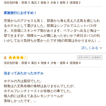
宿泊プラン：
～八丈島の旬の食材満載♪～料理長おまかせの創作和会席が楽
項目別評価：
部屋 3
風呂 2
朝食 3
夕食 2
接客 3
清潔感 2
しめる！宿泊プラン【２食付】
ダブル
朝・夕
宿泊価格帯：
21,001～22,000円(大人一人あたり/税込)
家族旅行におすすめ！
空港からのアクセスも良く、部屋から海も見え八丈島を感じられ
リードパークリゾート八丈島からの返信
るホテルとして選びました。部屋はシンプルでユニットバス付
この度は当ホテルをご利用頂き誠にありがとうございます。
き。大浴場にスキンケア類があります。ベランダへ出ると海は一
レストランで提供している朝食バイキングは新鮮な乳製品を中
望できますが、喫煙ルームが隣にあったせいか？終日タバコの匂
心として、島の地のものも多彩に取り入れたメニューでござい
いがしており気持ちが悪かったです(他の部屋は分かりません）夕
ます。テイクアウト的な食事としては念頭になく、また衛生管
食は会席料理で刺身は美味しかったですが焼き魚はサイズも小さ
（投稿日：2026/03/17）
理の観点からも前日のご提供は行っておりません。悪しからず
詳しくみる
く作り置いた感じでやや冷めていました。お肉もサイズは大きい
ご了承頂きたいと存じます。
宿泊時期：
2026年03月宿泊 (家族旅行)
けど牛肉1枚しかなく物足りなかったです。朝食のフレンチトース
4
（返信日：2026/04/13）
女性/40代
友達旅行
投稿者：
あいちゃんさん
(女性/50代)
トやレモンのジャムなどホテルオリジナルの物は美味しかったで
宿泊プラン：
～八丈島の旬の食材満載♪～料理長おまかせの創作和会席が楽
項目別評価：
部屋 4
風呂 4
朝食 4
夕食 -
接客 4
清潔感 4
す。建物は全体的に古い感じですが落ち着いていてゆっくり過ご
しめる！宿泊プラン【２食付】
トリプル
朝・夕
せると思います。
宿泊価格帯：
15,001～16,000円(大人一人あたり/税込)
泊まってみたかったホテル
ホテルの方は親切でした。
リードパークリゾート八丈島からの返信
朝食は八丈島名物の食材はありませんでしたが、
この度は当ホテルをご利用頂き誠にありがとうございます。
ホテルフレンチトーストが名物との事でした。
ベランダにてタバコ臭がしたとのこと、大変申し訳ありませ
個人的には添えてあるレモンクリームが
ん。換気扇がついており24時間稼働しているためご迷惑をお掛
美味しかったです。
けしたかと存じます。
（私は基本的に生クリームを食べません）