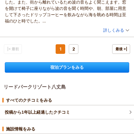
した。また、街から離れているため波の音もよく聞こえます。窓
この度は当ホテルをご利用頂き誠にありがとうございます。
を開けて椅子に座りながら波の音を聞く時間や、朝、部屋に用意
10:30のバスは主に10時にチェックアウトなさった方向けのバ
して下さったドリップコーヒーを飲みながら海を眺める時間は至
スとなる為、このような時間設定となっております。夏季は底
福のひと時でした。
土海水浴場への往復の足としてもご好評いただいております。
天気にもよりますが、ちょうど宿泊していた日の夜は多くの星を
（投稿日：2025/12/26）
観光なさる際のバス移動は本数が少ないと感じられたかも知れ
詳しくみる
見ることができました。星空観賞会や、その後ヨガマットをレン
ませんが、楽しめて頂けた様で何よりです。
宿泊時期：
2025年12月宿泊 (夫婦旅行)
タルして屋上で寝そべって満天の星空を見たのも良い思い出とな
またのご来島を心よりお待ち申し上げております。
投稿者：
かとちゃんさん
(男性/40代)
りました。
宿泊プラン：
～八丈島の旬の食材満載♪～料理長おまかせの創作和会席が楽
1
2
|< 最初
最後 >|
（返信日：2026/01/12）
料理の方は夜は会席料理、朝はバイキングでした。いずれもバラ
しめる！宿泊プラン【２食付】
ツイン
朝・夕
エティ豊かで地のものを多く食べられました。朝食のジャージー
宿泊価格帯：
16,001～17,000円(大人一人あたり/税込)
牛のヨーグルトやフレンチトーストが美味しく印象に残っていま
宿泊プランをみる
す。スタッフの方の案内もスムーズでしたし、料理に関する質問
リードパークリゾート八丈島からの返信
もとても丁寧に対応していただき有難かったです。
この度は当ホテルをご利用頂き誠にありがとうございます。
島をいろいろ見て回るという点ではレンタカーがあるに越したこ
リードパークリゾート八丈島
ゆったりとしたご滞在をお手伝い出来ましたこと、ホテルスタ
とはないですが、もしゆっくり過ごすのがメインであれば、近く
ッフ一同大変嬉しく思います。
を散策するのでも充実した時間を過ごせると思います。特に歩い
屋上での星空観賞は空気の澄んだ冬の季節ですと格別だったか
すべてのクチコミをみる
て5分、10分くらいのところにある海辺のベンチで座ってぼーっ
と存じます。ヨガマットの他に寝袋も数量限定でお貸出しして
とするのがおすすめです。
おります。乳製品はホテル併設のゆーゆー牧場で放牧されるジ
投稿から1年以上経過したクチコミ
設備面ですが、建物自体の築年数はだいぶ経っている感じはしま
ャージー牛から採れたものを使っておりますので、とても新鮮
したが（築何年かは聞いていませんが）部屋もロビーやレストラ
でコクのある風味を味わって頂けます。オンラインショップで
ンも清潔に管理されています。個人的には内装が洋館の感じで全
施設情報をみる
の取り扱いも一部を除いて行っておりますので、ぜひお勧めし
体として落ち着いていると思いました。（内装は何かコンセプト