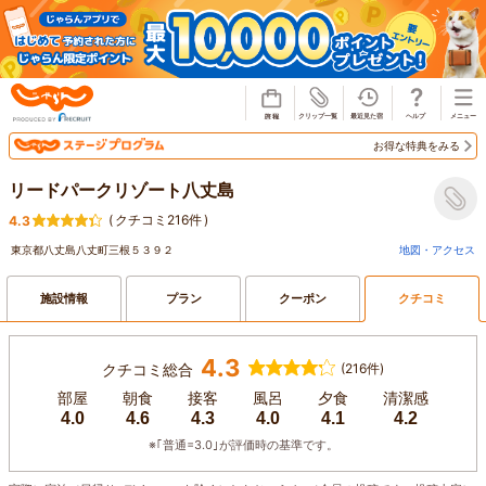
じゃらん
お得な特典をみる
リードパークリゾート八丈島
(
クチコミ216件
)
4.3
東京都八丈島八丈町三根５３９２
地図・アクセス
施設情報
プラン
クーポン
クチコミ
4.3
クチコミ総合
(216件)
部屋
朝食
接客
風呂
夕食
清潔感
4.0
4.6
4.3
4.0
4.1
4.2
※｢普通=3.0｣が評価時の基準です。