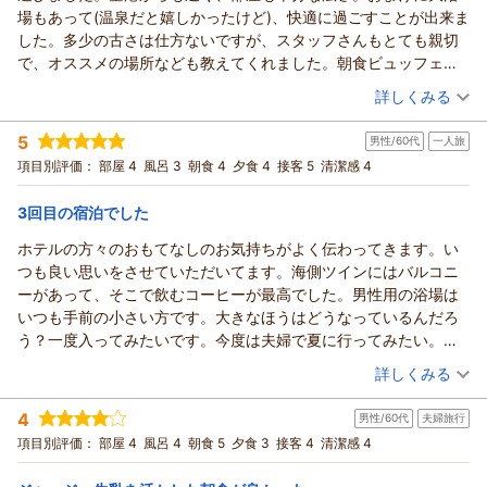
この度は当ホテルをご利用いただき誠にありがとうございま
場もあって(温泉だと嬉しかったけど)、快適に過ごすことが出来ま
す。
した。多少の古さは仕方ないですが、スタッフさんもとても親切
夕食、朝食ともに内容を高く評価いただき、スタッフ一同大変
で、オススメの場所なども教えてくれました。朝食ビュッフェ
嬉しく思います。
も、海を見ながらのんびりすることができましたし、また泊まり
（投稿日：2026/06/18）
虫についてですが自然に囲まれた立地である為、排除しきれな
詳しくみる
たいと思っています。駐車場だけ、もう少し整備してくれるとれ
いところが悩みでもありますが、不快な気持ちを抱かせてしま
宿泊時期：
2026年06月宿泊 (夫婦旅行)
うれしかったかなと思います。夜遅くだと暗すぎて止めるのが少
い大変申し訳ありません。窓の汚れにつきましてもスタッフ館
5
男性/60代
一人旅
投稿者：
のりしおさん
(男性/40代)
し怖いですし、入口近くはホテルの方と思われる車が止まってい
にて共有させて頂きます。
宿泊プラン：
～朝の海を眺めながら♪八丈ジャージー牛乳と絶品フレンチト
項目別評価：
部屋 4
風呂 3
朝食 4
夕食 4
接客 5
清潔感 4
て・・・。ここはあけてほしかったなと。
ーストが味わえる！～宿泊プラン【朝食付】
またのご来島を心よりお待ち申し上げております。
ツイン
朝のみ
宿泊価格帯：
11,001～12,000円(大人一人あたり/税込)
（返信日：2026/07/05）
3回目の宿泊でした
ホテルの方々のおもてなしのお気持ちがよく伝わってきます。い
リードパークリゾート八丈島からの返信
つも良い思いをさせていただいてます。海側ツインにはバルコニ
この度は当ホテルをご利用頂き誠にありがとうございます。
ーがあって、そこで飲むコーヒーが最高でした。男性用の浴場は
初めての八丈島に数ある宿泊施設より当ホテルをお選び頂き、
いつも手前の小さい方です。大きなほうはどうなっているんだろ
スタッフ一同大変嬉しく思います。島の北部には現状温泉の湧
う？一度入ってみたいです。今度は夫婦で夏に行ってみたい。ホ
き出るところは1か所もなく、沸かし湯ではございますが太平洋
テルにはプールもあるし、島には海水浴場や温泉が多いので楽し
（投稿日：2026/06/06）
を見渡せる大浴場は当ホテル自慢の設備です。朝食ビュッフェ
詳しくみる
めそうです。
はオーシャンビューのレストランでのご提供ですので、時期に
宿泊時期：
2026年05月宿泊 (一人旅)
よっては鯨が見えることもございます。
4
男性/60代
夫婦旅行
投稿者：
あいにく名刺を切らしておりまして・・・さん (男性/60代)
駐車場につきまして貴重なご意見を賜り、誠にありがとうござ
宿泊プラン：
～八丈島の旬の食材満載♪～料理長おまかせの創作和会席が楽
項目別評価：
部屋 4
風呂 4
朝食 5
夕食 3
接客 4
清潔感 4
しめる！宿泊プラン【２食付】
います。地面の凹凸含め、停める車両数も増やせるよう現在対
ツイン
朝・夕
宿泊価格帯：
策中でございます。
21,001～22,000円(大人一人あたり/税込)