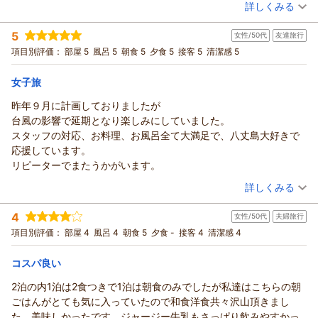
（投稿日：2026/03/14）
ご夕食の会席料理では厳しいご意見を頂戴し、ありがとうござ
詳しくみる
じゃらんでクーポンが使用出来た為
います。スタッフ間で共有し改善を図りたいと存じます。お部
宿泊時期：
2026年01月宿泊 (友達旅行)
納得出来る価格で泊まれましたが、
屋での滞在はごゆっくりお過ごし頂けたとのお声を賜り、嬉し
5
女性/50代
友達旅行
投稿者：
薫さん
(女性/40代)
通常価格だと割高だと思います。
く思います。
宿泊プラン：
～朝の海を眺めながら♪八丈ジャージー牛乳と絶品フレンチト
項目別評価：
部屋 5
風呂 5
朝食 5
夕食 5
接客 5
清潔感 5
もし八丈島へ行く機会があり、
ーストが味わえる！～宿泊プラン【朝食付】
またのご来島を心よりお待ち申し上げております。
ツイン
朝のみ
またクーポンが使用出来たら
宿泊価格帯：
11,001～12,000円(大人一人あたり/税込)
（返信日：2026/03/21）
女子旅
泊まりたいです。
ゆっくりしたい方には良いと思いますが
昨年９月に計画しておりましたが
リードパークリゾート八丈島からの返信
街中に行きたい人は移動はタクシーかレンタカーになります。
台風の影響で延期となり楽しみにしていました。
この度は当ホテルをご利用頂き誠にありがとうございます。
シャトルバスは街中は朝しかありませんでした。
スタッフの対応、お料理、お風呂全て大満足で、八丈島大好きで
朝食バイキングではジャージー種の乳製品や平飼い鶏から採れ
応援しています。
る新鮮な卵などが特にご好評を頂いております。また、レモン
リピーターでまたうかがいます。
カードやレモンジャムもヨーグルトやトーストとベストマッチ
（投稿日：2026/03/08）
と自負しております。
詳しくみる
料金面では割高と感じさせてしまい申し訳ありません。またク
宿泊時期：
2026年01月宿泊 (友達旅行)
ーポン等ありましたら是非お待ち申し上げております。なお、
4
女性/50代
夫婦旅行
投稿者：
バタミさん
(女性/50代)
現在八丈島と青ヶ島のみですが「復幸旅！八丈島キャンペー
宿泊プラン：
～八丈島の旬の食材満載♪～料理長おまかせの創作和会席が楽
項目別評価：
部屋 4
風呂 4
朝食 5
夕食 -
接客 4
清潔感 4
しめる！宿泊プラン【２食付】
ン」が行われております。よろしければご参照ください。
トリプル
朝・夕
宿泊価格帯：
またのご来島を心よりお待ち申し上げております。
15,001～16,000円(大人一人あたり/税込)
コスパ良い
（返信日：2026/03/16）
2泊の内1泊は2食つきで1泊は朝食のみでしたが私達はこちらの朝
リードパークリゾート八丈島からの返信
ごはんがとても気に入っていたので和食洋食共々沢山頂きまし
この度は当ホテルをご利用頂き誠にありがとうございます。
た。美味しかったです。ジャージー牛乳もさっぱり飲みやすかっ