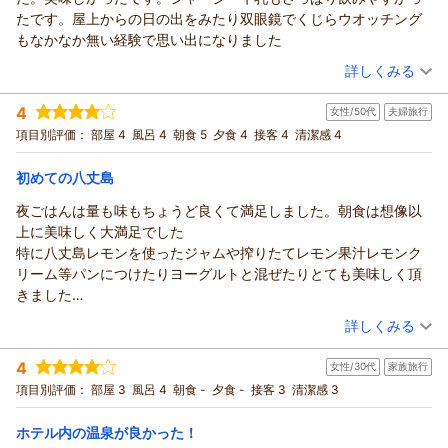
ようやく八丈島の観光業も立ち直りつつあり、復幸旅キャンペ
たです。屋上からの日の出をみたり双眼鏡でくじらウオッチング
ーンもあいまって多くのご予約を頂戴しておりますが、依然と
もなかなか無い経験で思い出になりました
して訪れることの出来ない観光スポットも存在し、完全な復興
（投稿日：2026/02/23）
はまだまだ先と言える状況でございます。また、そのような至
詳しくみる
らない状況のなかでも再び足をお運び頂きまして本当にありが
宿泊時期：
2026年02月宿泊 (夫婦旅行)
とうございます。
4
女性/50代
夫婦旅行
投稿者：
たんぽぽさん
(女性/50代)
またのご来島を心よりお待ち申し上げております。
宿泊プラン：
～朝の海を眺めながら♪八丈ジャージー牛乳と絶品フレンチト
項目別評価：
部屋 4
風呂 4
朝食 5
夕食 4
接客 4
清潔感 4
ーストが味わえる！～宿泊プラン【朝食付】
ツイン
朝のみ
（返信日：2026/03/09）
宿泊価格帯：
12,001～13,000円(大人一人あたり/税込)
初めての八丈島
夜ごはんは量も味もちょうど良くて満足しました。朝食は想像以
リードパークリゾート八丈島からの返信
上に美味しく大満足でした
この度は当ホテルをご利用いただき誠にありがとうございま
特に八丈島レモンを使ったジャムや搾りたてレモン果汁レモンク
す。
リーム等パンにつけたりヨーグルトと混ぜたりとても美味しく頂
また朝食バイキングを高く評価いただきましてありがとうござ
きました
います。
夜は星空観測会がホテル屋上で開催され係の方の星の説明後今回
（投稿日：2026/02/23）
3階屋上は24時間開放しており、朝の日の出や夜の星空観賞な
詳しくみる
は天体望遠鏡で木星をみることができ貴重な体験で良い旅の思い
どいつでもご利用になれます。
宿泊時期：
2026年02月宿泊 (夫婦旅行)
出となりました
またのご来島を心よりお待ち申し上げております。
4
女性/30代
家族旅行
投稿者：
たんぽぽさん
(女性/50代)
宿泊プラン：
～八丈島の旬の食材満載♪～料理長おまかせの創作和会席が楽
（返信日：2026/02/24）
項目別評価：
部屋 3
風呂 4
朝食 -
夕食 -
接客 3
清潔感 3
しめる！宿泊プラン【２食付】
ツイン
朝・夕
宿泊価格帯：
18,001～19,000円(大人一人あたり/税込)
ホテル内の温泉が良かった！