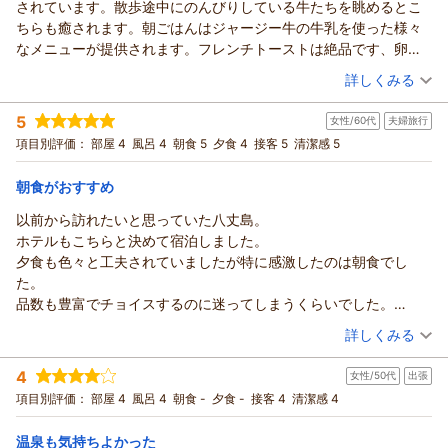
されています。散歩途中にのんびりしている牛たちを眺めるとこ
で見られる台風の爪痕は凄まじいものですが、峠の展望台まで
ちらも癒されます。朝ごはんはジャージー牛の牛乳を使った様々
行けるようになったのは島民としても嬉しく感じます。八丈小
なメニューが提供されます。フレンチトーストは絶品です、卵も
島の方角は沈みゆく夕陽をご覧になれるため、大変人気のスポ
すごく美味しいので。フレンチトーストにトッピングする、八丈
（投稿日：2026/04/17）
詳しくみる
ットです。
島産フルーツレモンのペーストや明日葉のペーストが大好きで
またのご来島を心よりお待ち申し上げております。
宿泊時期：
2026年04月宿泊 (夫婦旅行)
す。牛乳は低温殺菌されていて、デザートを飲んでいる感覚で
5
女性/60代
夫婦旅行
投稿者：
まどかさん
(女性/60代)
（返信日：2026/05/07）
す。ヨーグルトはザクザクしていて、シンプルな味わいにレベル
宿泊プラン：
～八丈島の旬の食材満載♪～料理長おまかせの創作和会席が楽
項目別評価：
部屋 4
風呂 4
朝食 5
夕食 4
接客 5
清潔感 5
の高さを感じます、一番お気に入りです。今回も時間をしっかり
しめる！宿泊プラン【２食付】
ツイン
朝・夕
取ってたくさん食べました、ご馳走様でした！
宿泊価格帯：
16,001～17,000円(大人一人あたり/税込)
朝食がおすすめ
以前から訪れたいと思っていた八丈島。
リードパークリゾート八丈島からの返信
ホテルもこちらと決めて宿泊しました。
この度は当ホテルをご利用頂き誠にありがとうございます。朝
夕食も色々と工夫されていましたが特に感激したのは朝食でし
食に誘われての再訪というご意見は、スタッフ一同大変励みに
た。
なります。ありがとうございます。当ホテルで利用している卵
品数も豊富でチョイスするのに迷ってしまうくらいでした。
は、垂土カルディアファームから供給される平飼い鶏の新鮮な
総料理長をはじめ料理チームの意気込みが伝わりました。
（投稿日：2026/04/12）
ものですので、とても好評です。八丈フルーツレモンは皮ごと
詳しくみる
お料理一つ一つにコメントが書いてありとても参考になりまし
食べられる品種となっており、こちらもヨーグルト等の乳製品
宿泊時期：
2026年04月宿泊 (夫婦旅行)
た。
と相性がとても良く好評です。
4
女性/50代
出張
投稿者：
りーちゃんさん
(女性/60代)
スタッフさんもとても丁寧に接して頂きました。
またのご来島を心よりお待ち申し上げております。
宿泊プラン：
～八丈島の旬の食材満載♪～料理長おまかせの創作和会席が楽
項目別評価：
部屋 4
風呂 4
朝食 -
夕食 -
接客 4
清潔感 4
一つ残念なことはお天気が悪く滞在中に屋上からの星空観察が出
しめる！宿泊プラン【２食付】
ツイン
朝・夕
（返信日：2026/04/19）
来なかったことです。
宿泊価格帯：
15,001～16,000円(大人一人あたり/税込)
温泉も気持ちよかった