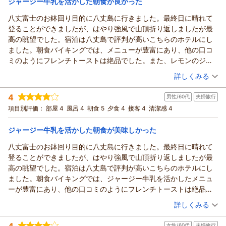
ジャージー牛乳を活かした朝食が良かった
またのご来島を心よりお待ち申し上げております。
八丈富士のお鉢回り目的に八丈島に行きました。最終日に晴れて
リードパークリゾート八丈島からの返信
（返信日：2026/06/19）
登ることができましたが、はやり強風で山頂折り返しましたが最
この度は当ホテルをご利用いただき誠にありがとうございま
高の眺望でした。宿泊は八丈島で評判が高いこちらのホテルにし
す。
ました。朝食バイキングでは、メニューが豊富にあり、他の口コ
スタッフの接客態度をお褒め頂き誠にありがとうございます。
ミのようにフレンチトーストは絶品でした。また、レモンのジャ
スタッフ一同励みになります。バルコニーでコーヒーを味わう
ムやマヨネーズもなかなかの味でした。
（投稿日：2026/05/30）
のは素敵なアイディアですね。割合で言いますと女性のお客様
詳しくみる
夕食は会席でしたが、HPと違いジャージー牛乳を活かした島寿司
が多いため、入替えなしの男女別風呂制をとっております。ご
宿泊時期：
2026年05月宿泊 (夫婦旅行)
や明日葉のてんぷらはオプションでしたので、他でランチで楽し
不便をおかけして大変恐縮ですが、そういった理由ですので何
4
男性/60代
夫婦旅行
投稿者：
ちくまさん
(男性/60代)
みました。せめて、明日葉のてんぷら程度は選べるメニューとし
卒ご容赦賜りたいと存じます。夏場ですと、プールがご利用い
宿泊プラン：
～八丈島の旬の食材満載♪～料理長おまかせの創作和会席が楽
項目別評価：
部屋 4
風呂 4
朝食 5
夕食 4
接客 4
清潔感 4
て会席に組み入れてもよいと思いました。
しめる！宿泊プラン【２食付】
ただけるほか、館内で手持ち花火を販売しますのでエントラン
ツイン
朝・夕
快適な3日間を過ごさせていただきました。
宿泊価格帯：
ス前で楽しまれるお客様が多いです。海水浴場へは夏限定の送
17,001～18,000円(大人一人あたり/税込)
ジャージー牛乳を活かした朝食が美味しかった
迎バスがあり、10時30分の送りや16時のお迎えを行っておりま
八丈富士のお鉢回り目的に八丈島に行きました。最終日に晴れて
リードパークリゾート八丈島からの返信
す。
登ることができましたが、はやり強風で山頂折り返しましたが最
またのご来島を心よりお待ち申し上げております。
この度は当ホテルをご利用いただき誠にありがとうございま
高の眺望でした。宿泊は八丈島で評判が高いこちらのホテルにし
す。
（返信日：2026/06/07）
ました。朝食バイキングでは、ジャージー牛乳を活かしたメニュ
八丈富士は伊豆諸島の中では最大の標高を誇る山ですので、大
ーが豊富にあり、他の口コミのようにフレンチトーストは絶品で
変人気がございます。晴れていれば眺望はさぞ素晴らしかった
した。また、レモンのジャムやマヨネーズもなかなかの味でし
（投稿日：2026/05/30）
かと存じます。レモンジャムやレモンカードは八丈フルーツレ
詳しくみる
た。
モンという特産品からの手作りです。マヨネーズの卵は敷地内
宿泊時期：
2026年05月宿泊 (夫婦旅行)
夕食は会席でしたが、HPと違い島寿司や明日葉のてんぷらはオプ
で平飼いしている鶏の卵を使用し、お土産品としても常温で持
4
女性/60代
夫婦旅行