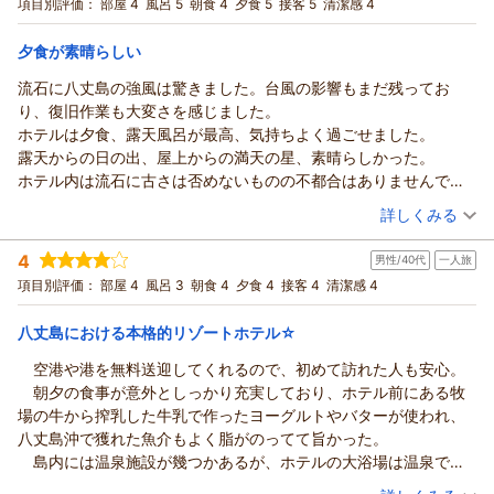
その他の時間ではフロント脇での冷蔵庫販売というスタイルで
宿泊プラン：
～のんびり気ままに寛ぎの時間を♪食事のついていないシンプ
項目別評価：
部屋 4
風呂 5
朝食 4
夕食 5
接客 5
清潔感 4
壁が薄いのか、隣の部屋の声が深夜まですごく聞こえて、あまり
ルステイ～宿泊プラン【素泊まり】
ございます。ジャージー牛の新鮮な風味はご好評いただいてお
トリプル
食事なし
よく眠れませんでした。
宿泊価格帯：
ります。
7,001～8,000円(大人一人あたり/税込)
夕食が素晴らしい
でも、屋上からの景色を朝見に行くと美しく、虹が見れたり！広
また、清掃についてもお褒め頂きスタッフ一同大変励みになり
い大浴場も良かったです！
流石に八丈島の強風は驚きました。台風の影響もまだ残ってお
リードパークリゾート八丈島からの返信
ます。ありがとうございます。
朝食も後からつけることができて、フレンチトーストがとっても
り、復旧作業も大変さを感じました。
またのご来島を心よりお待ち申し上げております。
この度は当ホテルをご利用いただき誠にありがとうございま
美味しかったです！
ホテルは夕食、露天風呂が最高、気持ちよく過ごせました。
す。
（返信日：2026/02/24）
露天からの日の出、屋上からの満天の星、素晴らしかった。
エアコンの汚れが気になったとのこと、誠に申し訳ございませ
ホテル内は流石に古さは否めないものの不都合はありませんでし
ん。
た。
（投稿日：2026/01/31）
また隣室の騒音につきましても、よくご意見を頂戴するところ
詳しくみる
お世話になりました。
であり、改善に至らない点については重ねてお詫び申し上げま
宿泊時期：
2026年01月宿泊 (一人旅)
す。
4
男性/40代
一人旅
投稿者：
マアさん
(男性/60代)
屋上からの景観は後ろに八丈富士、前は太平洋と自然をご満喫
宿泊プラン：
～八丈島の旬の食材満載♪～料理長おまかせの創作和会席が楽
項目別評価：
部屋 4
風呂 3
朝食 4
夕食 4
接客 4
清潔感 4
しめる！宿泊プラン【２食付】
頂けたかと存じます。朝食バイキングはジャージー牛特有の濃
ツイン
朝・夕
宿泊価格帯：
厚な乳製品をはじめとして、島の特産品も召し上がれますので
17,001～18,000円(大人一人あたり/税込)
八丈島における本格的リゾートホテル☆
島内からお越しになるお客様も多い位人気のあるメニューで
空港や港を無料送迎してくれるので、初めて訪れた人も安心。
リードパークリゾート八丈島からの返信
す。
朝夕の食事が意外としっかり充実しており、ホテル前にある牧
またのご来島をスタッフ一同心よりお待ち申し上げておりま
この度は当ホテルをご利用いただき誠にありがとうございま
場の牛から搾乳した牛乳で作ったヨーグルトやバターが使われ、
す。
す。
八丈島沖で獲れた魚介もよく脂がのってて旨かった。
ホテルの夕食や露天風呂をお褒め頂きスタッフ一同大変嬉しく
（返信日：2026/02/12）
島内には温泉施設が幾つかあるが、ホテルの大浴場は温泉では
思い、励みになります。
なく沸かし湯だったのが、唯一の残念ポイントかな。
（投稿日：2026/01/14）
八丈島の豊富な食材をお楽しみ頂けたかと存じます。