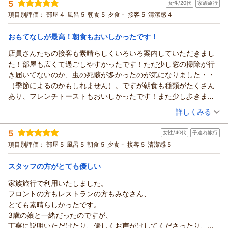
のでしたがお喜び頂けた様でなによりでございます。
5
女性/20代
家族旅行
投稿者：
sunfishさん
(女性/50代)
だけで、楽しめるスペースがあれば、さらにいいなと思いまし
今後も皆様に快適な時間をお過ごしいただけるよう、サービス
宿泊プラン：
～朝の海を眺めながら♪八丈ジャージー牛乳と絶品フレンチト
項目別評価：
部屋 4
風呂 5
朝食 5
夕食 -
接客 5
清潔感 4
た。
ーストが味わえる！～宿泊プラン【朝食付】
の向上に努めてまいります。
ツイン
朝のみ
宿泊価格帯：
またの機会に、再度お迎えできる日をスタッフ一同心よりお待
27,001～28,000円(大人一人あたり/税込)
おもてなしが最高！朝食もおいしかったです！
ちしております。
店員さんたちの接客も素晴らしくいろいろ案内していただきまし
リードパークリゾート八丈島からの返信
（返信日：2026/07/16）
た！部屋も広くて過ごしやすかったです！ただ少し窓の掃除が行
この度は当ホテルをご利用頂きまして誠にありがとうございま
き届いてないのか、虫の死骸が多かったのが気になりました・・
した。
（季節によるのかもしれません）。ですが朝食も種類がたくさん
スタッフ、料理、お部屋にご満足頂けたとのこと、私どもにと
あり、フレンチトーストもおいしかったです！また少し歩きます
っても大変励みになります。
が、牧場を見学できるので、牛たちが可愛かったですし、フロン
（投稿日：2026/07/04）
太鼓の実演に関しましては、今後の導入を考えての試験的なも
詳しくみる
トで買えるそこで作られたプリンが絶品でした！ありがとうござ
のでしたがお喜び頂けたとのこと、貴重なご意見を頂きまして
宿泊時期：
2026年05月宿泊 (家族旅行)
いました！
誠にありがとうございます。
5
女性/40代
子連れ旅行
投稿者：
きのさん
(女性/20代)
夜にお酒を楽しめるスペースも含めて、今後も皆様に快適な時
宿泊プラン：
～朝の海を眺めながら♪八丈ジャージー牛乳と絶品フレンチト
項目別評価：
部屋 5
風呂 5
朝食 5
夕食 -
接客 5
清潔感 5
ーストが味わえる！～宿泊プラン【朝食付】
間をお過ごしいただけるよう、サービスの向上に努めてまいり
ツイン
朝のみ
宿泊価格帯：
ます。
13,001～14,000円(大人一人あたり/税込)
スタッフの方がとても優しい
またのご利用をスタッフ一同心よりお待ちしております。
家族旅行で利用いたしました。
リードパークリゾート八丈島からの返信
（返信日：2026/07/16）
フロントの方もレストランの方もみなさん、
この度は当ホテルをご利用頂き誠にありがとうございます。
とても素晴らしかったです。
スタッフのご案内また客室をお褒め頂きありがとうございま
3歳の娘と一緒だったのですが、
す。
丁寧に説明いただけたり、優しくお声がけしてくださったり、お