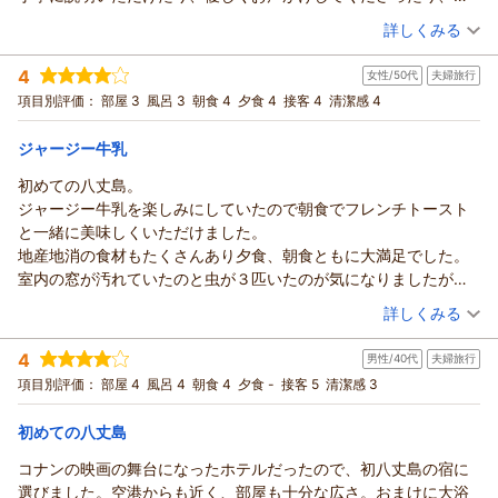
虫の死骸についてはどうしても自然に囲まれた立地であること
心遣いに感謝いたします。
（投稿日：2026/06/30）
と、八丈島の亜熱帯気候によるものでもあり、島民と同じく島
詳しくみる
朝食もとても美味しかったです。
に暮らす仲間ですので大目にいただけますと幸いです。日に2度
宿泊時期：
2026年06月宿泊 (子連れ旅行)
また次回行く時はこちらに宿泊したいです。
実施する搾乳見学も好評でございます。
4
女性/50代
夫婦旅行
投稿者：
ぴっぴさん
(女性/40代)
八丈島が1日も早くすべて復興することを心よりお祈り申し上げま
またのご来島を心よりお待ち申し上げております。
宿泊プラン：
～朝の海を眺めながら♪八丈ジャージー牛乳と絶品フレンチト
項目別評価：
部屋 3
風呂 3
朝食 4
夕食 4
接客 4
清潔感 4
す。
ーストが味わえる！～宿泊プラン【朝食付】
ツイン
朝のみ
（返信日：2026/07/05）
宿泊価格帯：
9,001～10,000円(大人一人あたり/税込)
ジャージー牛乳
初めての八丈島。
リードパークリゾート八丈島からの返信
ジャージー牛乳を楽しみにしていたので朝食でフレンチトースト
この度は当ホテルをご利用頂き誠にありがとうございます。
と一緒に美味しくいただけました。
スタッフ対応をお褒め頂き励みになります。ありがとうござい
地産地消の食材もたくさんあり夕食、朝食ともに大満足でした。
ます。
室内の窓が汚れていたのと虫が３匹いたのが気になりましたがコ
朝食バイキングもお口に合ったようで、今後の参考とさせて頂
インランドリーと乾燥機はとても助かりました。
（投稿日：2026/06/23）
きます。
詳しくみる
星空が見られなかったのが残念でした。
またのご来島を心よりお待ち申し上げております。
宿泊時期：
2026年06月宿泊 (夫婦旅行)
4
（返信日：2026/07/05）
男性/40代
夫婦旅行
投稿者：
スマイルさん
(女性/50代)
宿泊プラン：
～八丈島の旬の食材満載♪～料理長おまかせの創作和会席が楽
項目別評価：
部屋 4
風呂 4
朝食 4
夕食 -
接客 5
清潔感 3
しめる！宿泊プラン【２食付】
ツイン
朝・夕
宿泊価格帯：
16,001～17,000円(大人一人あたり/税込)
初めての八丈島
コナンの映画の舞台になったホテルだったので、初八丈島の宿に
リードパークリゾート八丈島からの返信
選びました。空港からも近く、部屋も十分な広さ。おまけに大浴