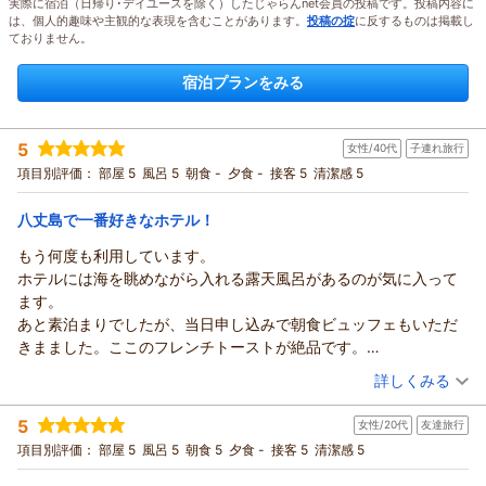
実際に宿泊（日帰り･デイユースを除く）したじゃらんnet会員の投稿です。投稿内容に
は、個人的趣味や主観的な表現を含むことがあります。
投稿の掟
に反するものは掲載し
ておりません。
宿泊プランをみる
5
女性/40代
子連れ旅行
項目別評価：
部屋 5
風呂 5
朝食 -
夕食 -
接客 5
清潔感 5
八丈島で一番好きなホテル！
もう何度も利用しています。
ホテルには海を眺めながら入れる露天風呂があるのが気に入って
ます。
あと素泊まりでしたが、当日申し込みで朝食ビュッフェもいただ
きまました。ここのフレンチトーストが絶品です。
今回は滞在中に子供が体調不良になりましたが、フロントスタッ
（投稿日：2026/07/27）
詳しくみる
フの方からアイスまくらや冷えピタなどをこちらから言わずとも
宿泊時期：
2026年07月宿泊 (子連れ旅行)
すっと差し出していただいて、気遣いが素晴らしいと思い、優し
5
女性/20代
友達旅行
投稿者：
ヒヨコさん
(女性/40代)
さがありがたかったです。
宿泊プラン：
～のんびり気ままに寛ぎの時間を♪食事のついていないシンプ
項目別評価：
部屋 5
風呂 5
朝食 5
夕食 -
接客 5
清潔感 5
また絶対泊まりに行きます。
ルステイ～宿泊プラン【素泊まり】
ダブル
食事なし