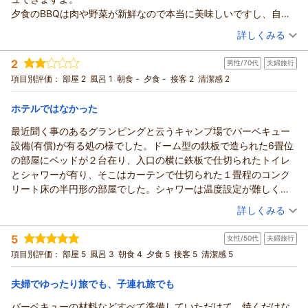
夕食のBBQは肉や野菜が新鮮なので本当に美味しいですし、自分
のペースで焼いて味わえるのが最高です。炭パンを焼いてアヒー
（投稿日：2026/06/14）
詳しくみる
ジョやバターコーンに浸して食べるのがおススメですよ。翌日の
宿泊時期：
2026年06月宿泊 (出張)
仕事の準備があるのでアルコールは飲めませんが、旅行なら絶対
2
男性/70代
夫婦旅行
投稿者：
はにかみさん
(女性/50代)
に炭ビールをいただきたいと思います。
宿泊プラン：
『王道』 BBQグランピング・１泊２食付き
項目別評価：
部屋 2
風呂 1
朝食 -
夕食 -
接客 2
清潔感 2
その他
朝食も数年前より充実していて、コンロで魚を焼いていただける
朝・夕
のも嬉しいです。
ホテルではなかった
宿泊価格帯：
21,001～22,000円(大人一人あたり/税込)
スタッフの皆さんは笑顔と気遣いが素晴らしく、適度な距離感で
対応していただけるので居心地が良いです。
最近聞く事のあるグランピングと云うキャンプ場でバーベキュー
室戸へ来た時には、必ず泊まらせていただきます！
設備(有償)が有る処の様でした。ドーム型の鉄板で造られた6畳位
の部屋にベッドが２台在り、入口の横に鉄板で仕切られたトイレ
とシャワーが有り、そこはカーテンで仕切られた１畳程のコンク
リート床の半円形の部屋でした。シャワーは温度設定が難しく、
ちょっと寒くタオルで身体を拭いてからベッドに入りました。
（投稿日：2026/05/17）
詳しくみる
ガラス窓が有るので、部屋の温度環境はエアコンが頼りでした。
宿泊時期：
2026年05月宿泊 (夫婦旅行)
キャンプ場とは違うと思い、新しいタイプのホテルだろうと甘く
5
女性/50代
夫婦旅行
投稿者：
すんちゃんさん
(男性/70代)
考えていました。７０中盤の老人の実感です。
宿泊プラン：
『素泊まり』 観光・出張に癒しを
項目別評価：
部屋 5
風呂 3
朝食 4
夕食 5
接客 5
清潔感 5
ツイン
食事なし
アメニティはパウチのシャンプー・ソープ、歯ブラシ等を受付に
宿泊価格帯：
5,001～6,000円(大人一人あたり/税込)
置いて有るので貰ってきました。
夫婦でゆったり旅でも、子連れ旅でも
室戸岬の先端に近い尾根に有るので、自然環境は最高だと思いま
した。
バーベキューの材料などすべて準備していただけて、焼くだけな