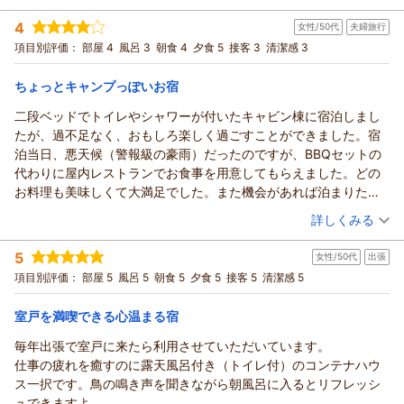
宿泊時期：
2026年06月宿泊 (子連れ旅行)
子供たちも大喜びでした。
4
女性/50代
夫婦旅行
投稿者：
naootoさん
(女性/30代)
朝食のおにぎりがラップに包まれていたので、食べきれなかった
宿泊プラン：
『王道』 BBQグランピング・１泊２食付き
項目別評価：
部屋 4
風呂 3
朝食 4
夕食 5
接客 3
清潔感 3
その他
けど持ち帰って後で食べられたので良かったです。
朝・夕
そして何と言ってもいつ行っても、どのスタッフさんも人柄が良
ちょっとキャンプっぽいお宿
宿泊価格帯：
13,001～14,000円(大人一人あたり/税込)
く、素晴らしい対応をされていて素敵です。
二段ベッドでトイレやシャワーが付いたキャビン棟に宿泊しまし
たが、過不足なく、おもしろ楽しく過ごすことができました。宿
泊当日、悪天候（警報級の豪雨）だったのですが、BBQセットの
代わりに屋内レストランでお食事を用意してもらえました。どの
お料理も美味しくて大満足でした。また機会があれば泊まりたい
お宿です。
（投稿日：2026/06/18）
詳しくみる
宿泊時期：
2026年05月宿泊 (夫婦旅行)
5
女性/50代
出張
投稿者：
みぃちゃんさん
(女性/50代)
宿泊プラン：
『王道』 BBQグランピング・１泊２食付き
項目別評価：
部屋 5
風呂 5
朝食 5
夕食 5
接客 5
清潔感 5
4ベッド
朝・夕
室戸を満喫できる心温まる宿
宿泊価格帯：
13,001～14,000円(大人一人あたり/税込)
毎年出張で室戸に来たら利用させていただいています。
仕事の疲れを癒すのに露天風呂付き（トイレ付）のコンテナハウ
ス一択です。鳥の鳴き声を聞きながら朝風呂に入るとリフレッシ
ュできますよ。