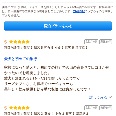
実際に宿泊（日帰り･デイユースを除く）したじゃらんnet会員の投稿です。投稿内容に
は、個人的趣味や主観的な表現を含むことがあります。
投稿の掟
に反するものは掲載し
ておりません。
宿泊プランをみる
5
女性/40代
家族旅行
項目別評価：
部屋 5
風呂 5
朝食 5
夕食 5
接客 5
清潔感 5
愛犬と初めての旅行
家族になった愛犬と、初めての旅行で沢山の宿を見て口コミが良
かったのでお邪魔しました。
愛犬と泊まれるとゆうだけで嬉しかったですが
リーズナブルな、お値段でバーベキューも
美味しく飲み放題も飲み助な私達には良かったです！
笑顔で接客して下さったり
（投稿日：2026/08/03）
詳しくみる
『大人しいですね』と
宿泊時期：
2026年07月宿泊 (家族旅行)
愛犬に声をかけてくれて嬉しかったです！
5
女性/40代
夫婦旅行
投稿者：
けめこちゃんさん
(女性/40代)
同じ宿泊日の人達にも沢山愛犬（我が子）を
宿泊プラン：
【ペット泊】 BBQグランピング・１泊２食付き
項目別評価：
部屋 5
風呂 3
朝食 4
夕食 3
接客 5
清潔感 2
4ベッド