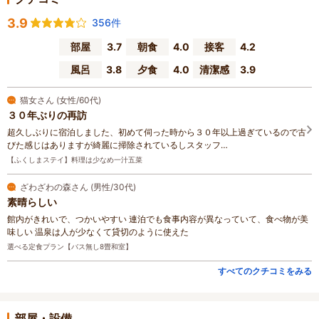
3.9
356件
部屋
3.7
朝食
4.0
接客
4.2
風呂
3.8
夕食
4.0
清潔感
3.9
猫女さん (女性/60代)
３０年ぶりの再訪
超久しぶりに宿泊しました、初めて伺った時から３０年以上過ぎているので古
びた感じはありますが綺麗に掃除されているしスタッフ…
【ふくしまステイ】料理は少なめ一汁五菜
ざわざわの森さん (男性/30代)
素晴らしい
館内がきれいで、つかいやすい 連泊でも食事内容が異なっていて、食べ物が美
味しい 温泉は人が少なくて貸切のように使えた
選べる定食プラン【バス無し8畳和室】
すべてのクチコミをみる
部屋・設備