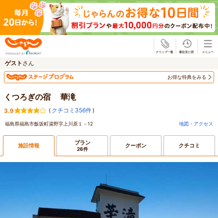
じゃらん
ゲスト
さん
お得な特典をみる
くつろぎの宿 華滝
(
クチコミ356件
)
3.9
福島県福島市飯坂町湯野字上川原１－12
地図・アクセス
プラン
施設情報
クーポン
クチコミ
26件