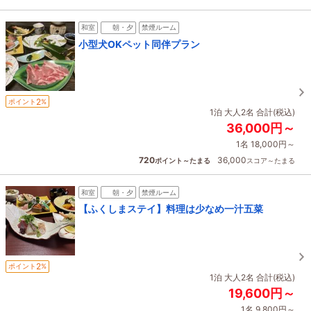
和室
朝・夕
禁煙ルーム
小型犬OKペット同伴プラン
2
ポイント
%
1泊 大人2名 合計(税込)
36,000円～
1名 18,000円～
720
36,000
ポイント～たまる
スコア～たまる
和室
朝・夕
禁煙ルーム
【ふくしまステイ】料理は少なめ一汁五菜
2
ポイント
%
1泊 大人2名 合計(税込)
19,600円～
1名 9,800円～