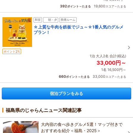
392
19,600
ポイント～たまる
スコア～たまる
和室
朝・夕
禁煙ルーム
☆上質な牛肉を鉄板でジュ～☆1番人気のグルメ
プラン！
2
ポイント
%
1泊 大人2名 合計(税込)
33,000円～
1名 16,500円～
660
33,000
ポイント～たまる
スコア～たまる
宿泊プランをみる
福島県のじゃらんニュース関連記事
大内宿の食べ歩きグルメ5選！マップ付きで
おすすめを紹介＜福島・2025＞