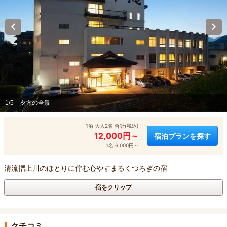
1/5
夕方の全景
1泊 大人2名 合計(税込)
12,000円～
宿泊プランを探す
1名 6,000円～
清流摺上川のほとりに佇む心やすまるくつろぎの宿
宿をクリップ
クチコミ