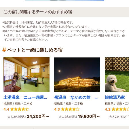
この宿に関連するテーマのおすすめ宿
※最安料金は、日付未定、1泊1部屋大人2名の料金です。
※ご指定の検索条件に合致しない宿が表示される場合がございます。
※個人の主観の違いやAIによる自動出力などのため、テーマと宿泊施設が合致しない場合がござ
います。また、宿泊施設の一部の部屋・プランにしかテーマが合致しない場合があります。必
ずご自身で内容をご確認ください。
#
ペットと一緒に楽しめる宿
土湯温泉 ニュー扇屋 源泉湯庵（8つの湯巡りと郷土料理の宿）
岳温泉 ながめの館 光雲閣
旅館湯乃家
福島県 / 福島・二本松
福島県 / 福島・二本松
福島県 / 福島・二
4.4
4.3
4.2
24,200円～
19,800円～
大人2名(税込)
大人2名(税込)
大人2名(税込)