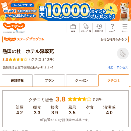
じゃらん
お得な特典をみる
熱田の杜 ホテル深翠苑
(
クチコミ13件
)
3.8
愛知県名古屋市熱田区玉の井町１１‐６
地図・アクセス
施設情報
プラン
クーポン
クチコミ
3.8
クチコミ総合
(13件)
部屋
朝食
接客
風呂
夕食
清潔感
4.2
3.3
3.9
3.5
-
4.0
※｢普通=3.0｣が評価時の基準です。