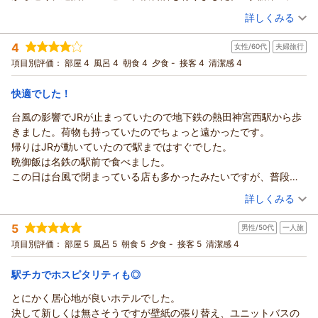
利用などにお勧め出来ると感じました。
（投稿日：2026/07/16）
詳しくみる
宿泊時期：
2026年07月宿泊 (一人旅)
4
女性/60代
夫婦旅行
投稿者：
ねこ☆すばるさん
(男性/50代)
宿泊プラン：
☆ビジネスマン応援！シングルプラン（朝食無料サービス）☆
項目別評価：
部屋 4
風呂 4
朝食 4
夕食 -
接客 4
清潔感 4
シングル
朝のみ
宿泊価格帯：
6,001～7,000円(大人一人あたり/税込)
快適でした！
台風の影響でJRが止まっていたので地下鉄の熱田神宮西駅から歩
きました。荷物も持っていたのでちょっと遠かったです。
帰りはJRが動いていたので駅まではすぐでした。
晩御飯は名鉄の駅前で食べました。
この日は台風で閉まっている店も多かったみたいですが、普段は
賑やかなんだろうなと思いました。
（投稿日：2026/07/05）
詳しくみる
チェックインの時何かの手違いがあったのか、ダブルの予約だっ
宿泊時期：
2026年06月宿泊 (夫婦旅行)
たのですがツインにしていただきました。
5
男性/50代
一人旅
投稿者：
えっちゃんさん
(女性/60代)
お部屋が広くて快適に過ごせました！
宿泊プラン：
☆ビジネスマン応援！ダブルプラン（朝食無料サービス）☆
項目別評価：
部屋 5
風呂 5
朝食 5
夕食 -
接客 5
清潔感 4
朝ごはんも素朴な家のごはんという感じで美味しくいただきまし
ダブル
朝のみ
た！
宿泊価格帯：
7,001～8,000円(大人一人あたり/税込)
駅チカでホスピタリティも◎
とにかく居心地が良いホテルでした。
決して新しくは無さそうですが壁紙の張り替え、ユニットバスの