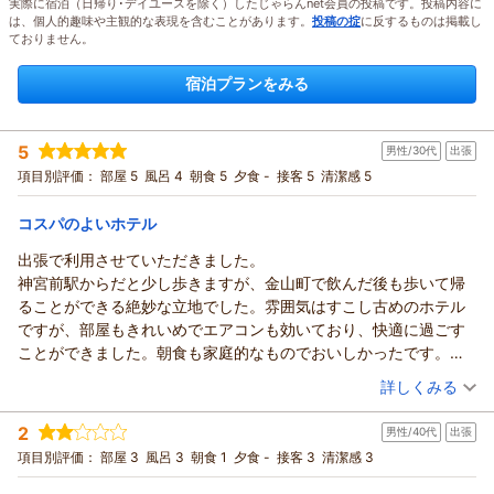
実際に宿泊（日帰り･デイユースを除く）したじゃらんnet会員の投稿です。投稿内容に
は、個人的趣味や主観的な表現を含むことがあります。
投稿の掟
に反するものは掲載し
ておりません。
宿泊プランをみる
5
男性/30代
出張
項目別評価：
部屋 5
風呂 4
朝食 5
夕食 -
接客 5
清潔感 5
コスパのよいホテル
出張で利用させていただきました。
神宮前駅からだと少し歩きますが、金山町で飲んだ後も歩いて帰
ることができる絶妙な立地でした。雰囲気はすこし古めのホテル
ですが、部屋もきれいめでエアコンも効いており、快適に過ごす
ことができました。朝食も家庭的なものでおいしかったです。
大浴場や廊下はエアコンがあまり効いておらず、お風呂上りや部
（投稿日：2026/07/29）
詳しくみる
屋までもどるまでにすこし汗をかいてしまう、という点が少し残
宿泊時期：
2026年07月宿泊 (出張)
念でしたが総合的に満足です。
2
男性/40代
出張
投稿者：
いるかさん
(男性/30代)
宿泊プラン：
☆ビジネスマン応援！シングルプラン（朝食無料サービス）☆
項目別評価：
部屋 3
風呂 3
朝食 1
夕食 -
接客 3
清潔感 3
シングル
朝のみ