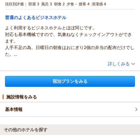
シングル
朝のみ
項目別評価：
部屋 3
風呂 3
朝食 2
夕食 -
接客 4
清潔感 4
宿泊価格帯：
6,001～7,000円(大人一人あたり/税込)
普通のよくあるビジネスホテル
熱田の杜 ホテル深翠苑からの返信
よく利用するビジネスホテルとほぼ同じです。
ひで様
対応も基本機械ですので、気兼ねなくチェックインアウトができ
この度は当館をご利用いただきありがとうございました
ます。
大浴場もご利用いただいたようで、ゆっくりしていただけたで
人手不足の為、日曜日の朝食はおにぎり2個の弁当の配布だけでし
しょうか？
た。
利用時間については、今後もお客様の声を集約したうえで検討
可もなく不可もなく、至って普通のビジネスホテルでした。
（投稿日：2025/11/20）
詳しくみる
していきたいと思っています
ご存じの通り、熱田神宮は由緒ある神宮の１つです
宿泊時期：
2025年09月宿泊 (夫婦旅行)
ひで様にご利益がありますようにお祈りいたします
投稿者：
くぼちゃんさん
(男性/40代)
宿泊プランをみる
宿泊プラン：
☆ビジネスマン応援！ダブルプラン（朝食無料サービス）☆
またのご利用お待ちしております
ダブル
朝のみ
（返信日：2026/02/17）
宿泊価格帯：
6,001～7,000円(大人一人あたり/税込)
施設情報をみる
基本情報
その他のホテルを探す