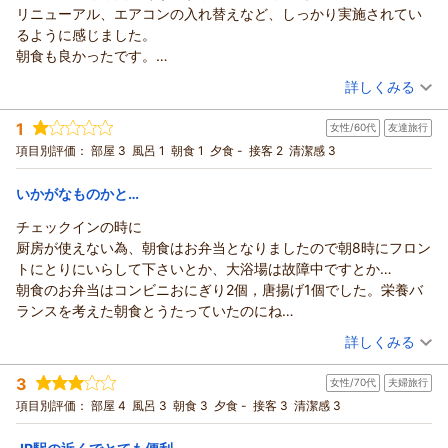
リニューアル、エアコンの入れ替えなど、しっかり実施されてい
るように感じました。
朝食も良かったです。
もちろんアクセスも良いです。
（投稿日：2026/06/20）
詳しくみる
最寄りのJR駅近辺は静かな街並みでした。
宿泊時期：
2026年06月宿泊 (一人旅)
また泊まりたいホテルです。
1
女性/60代
友達旅行
投稿者：
しばたさん
(男性/50代)
宿泊プラン：
☆ビジネスマン応援！シングルプラン（朝食無料サービス）☆
項目別評価：
部屋 3
風呂 1
朝食 1
夕食 -
接客 2
清潔感 3
シングル
朝のみ
宿泊価格帯：
8,001～9,000円(大人一人あたり/税込)
いかがなものかと…
チェックインの時に
厨房が使えない為、朝食はお弁当となりましたので朝8時にフロン
トにとりにいらして下さいとか、大浴場は故障中ですとか…
朝食のお弁当はコンビニおにぎり2個，唐揚げ1個でした。栄養バ
ランスを考えた朝食とうたっていたのにね
予約後，大きな変更があるならチェックイン前に知らせて欲しか
（投稿日：2026/05/26）
詳しくみる
ったと思います
宿泊時期：
2026年05月宿泊 (友達旅行)
全てを含めての料金ではないでしょうか？
3
女性/70代
夫婦旅行
投稿者：
わこさん
(女性/60代)
宿泊プラン：
☆お２人でのんびりと！ツインプラン（朝食無料サービス）☆
項目別評価：
部屋 4
風呂 3
朝食 3
夕食 -
接客 3
清潔感 3
ツイン
朝のみ
宿泊価格帯：
7,001～8,000円(大人一人あたり/税込)