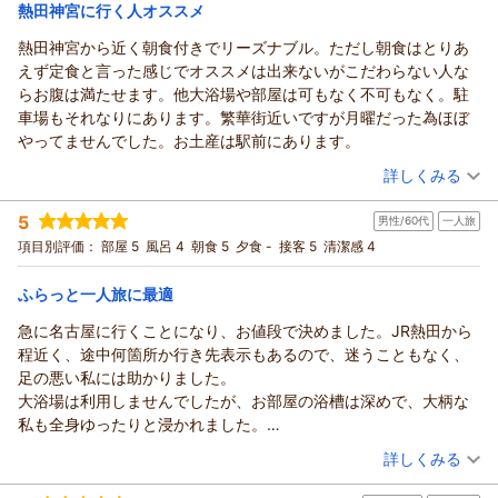
宿泊価格帯：
6,001～7,000円(大人一人あたり/税込)
熱田神宮に行く人オススメ
熱田神宮から近く朝食付きでリーズナブル。ただし朝食はとりあ
えず定食と言った感じでオススメは出来ないがこだわらない人な
らお腹は満たせます。他大浴場や部屋は可もなく不可もなく。駐
車場もそれなりにあります。繁華街近いですが月曜だった為ほぼ
やってませんでした。お土産は駅前にあります。
（投稿日：2026/07/28）
詳しくみる
宿泊時期：
2026年07月宿泊 (出張)
5
男性/60代
一人旅
投稿者：
マサさん
(男性/40代)
宿泊プラン：
☆ビジネスマン応援！シングルプラン（朝食無料サービス）☆
項目別評価：
部屋 5
風呂 4
朝食 5
夕食 -
接客 5
清潔感 4
シングル
朝のみ
宿泊価格帯：
6,001～7,000円(大人一人あたり/税込)
ふらっと一人旅に最適
急に名古屋に行くことになり、お値段で決めました。JR熱田から
程近く、途中何箇所か行き先表示もあるので、迷うこともなく、
足の悪い私には助かりました。
大浴場は利用しませんでしたが、お部屋の浴槽は深めで、大柄な
私も全身ゆったりと浸かれました。
朝食は、和洋定食のような感じで、白米は好きなだけ食べられる
（投稿日：2026/07/19）
詳しくみる
みたいで、朝からたっぷり食べたい人にはいいかも。
宿泊時期：
2026年07月宿泊 (一人旅)
実は、最初案内されたお部屋のエアコンの調子が悪く、その旨伝