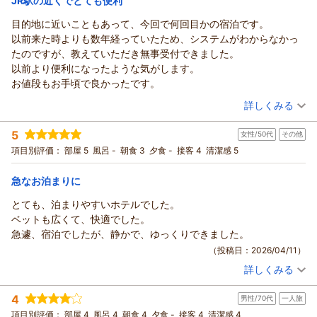
JR駅の近くでとても便利
目的地に近いこともあって、今回で何回目かの宿泊です。
熱田の杜 ホテル深翠苑からの返信
以前来た時よりも数年経っていたため、システムがわからなかっ
わこさま
たのですが、教えていただき無事受付できました。
この度は当館をご利用いただき誠にありがとうございます。
以前より便利になったような気がします。
わこさまがお泊り頂いた翌日は、たまたまレストランの臨時休
お値段もお手頃で良かったです。
業日となっていた日で、楽しみにしていらしたのに申し訳ござ
（投稿日：2026/05/11）
いませんでした。
詳しくみる
今後わこさまのご意見につきまして改善していくよう努めてま
宿泊時期：
2026年04月宿泊 (夫婦旅行)
いります。
5
女性/50代
その他
投稿者：
美花さん
(女性/70代)
投稿ありがとうございました
宿泊プラン：
☆お２人でのんびりと！ツインプラン（朝食無料サービス）☆
項目別評価：
部屋 5
風呂 -
朝食 3
夕食 -
接客 4
清潔感 5
ツイン
朝のみ
（返信日：2026/05/27）
宿泊価格帯：
7,001～8,000円(大人一人あたり/税込)
急なお泊まりに
とても、泊まりやすいホテルでした。
熱田の杜 ホテル深翠苑からの返信
ベットも広くて、快適でした。
美花さま
急遽、宿泊でしたが、静かで、ゆっくりできました。
この度は当館をご利用いただき、まことにありがとうございま
（投稿日：2026/04/11）
す。
詳しくみる
チェックインや館内のシステムが変更しておりましたが、無事
宿泊時期：
2026年04月宿泊 (その他)
受付できた様子で、私どもも投稿をみて安心しました。
投稿者：
はつみさん
(女性/50代)
4
今後もお客様にご満足いただけるよう努めてまいります
男性/70代
一人旅
宿泊プラン：
☆ビジネスマン応援！シングルプラン（朝食無料サービス）☆
投稿ありがとうございました
シングル
朝のみ
項目別評価：
部屋 4
風呂 4
朝食 4
夕食 -
接客 4
清潔感 4