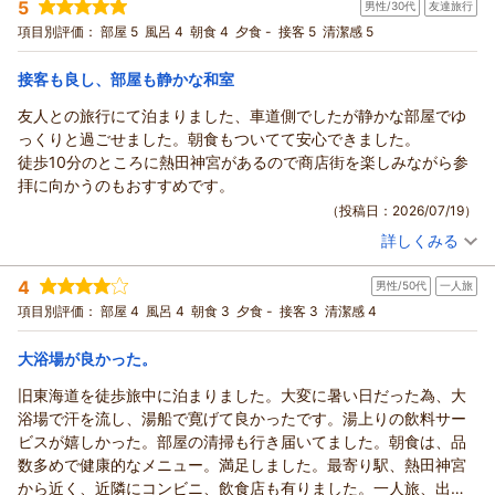
5
男性/30代
友達旅行
投稿者：
TakeTakeさん
(男性/60代)
えたところ、即座にお部屋の変更対応をしていただきました。
宿泊プラン：
☆ビジネスマン応援！シングルプラン（朝食無料サービス）☆
項目別評価：
部屋 5
風呂 4
朝食 4
夕食 -
接客 5
清潔感 5
昔ながらの感じが漂い、アットホームで、昭和世代の私には快適
シングル
朝のみ
でした。
宿泊価格帯：
8,001～9,000円(大人一人あたり/税込)
接客も良し、部屋も静かな和室
友人との旅行にて泊まりました、車道側でしたが静かな部屋でゆ
っくりと過ごせました。朝食もついてて安心できました。
徒歩10分のところに熱田神宮があるので商店街を楽しみながら参
拝に向かうのもおすすめです。
（投稿日：2026/07/19）
詳しくみる
宿泊時期：
2026年07月宿泊 (友達旅行)
投稿者：
アンクさん
(男性/30代)
4
男性/50代
一人旅
宿泊プラン：
☆ファミリー旅行に最適！和室プラン（朝食無料サービス）☆
和室
朝のみ
項目別評価：
部屋 4
風呂 4
朝食 3
夕食 -
接客 3
清潔感 4
宿泊価格帯：
8,001～9,000円(大人一人あたり/税込)
大浴場が良かった。
旧東海道を徒歩旅中に泊まりました。大変に暑い日だった為、大
浴場で汗を流し、湯船で寛げて良かったです。湯上りの飲料サー
ビスが嬉しかった。部屋の清掃も行き届いてました。朝食は、品
数多めで健康的なメニュー。満足しました。最寄り駅、熱田神宮
から近く、近隣にコンビニ、飲食店も有りました。一人旅、出張