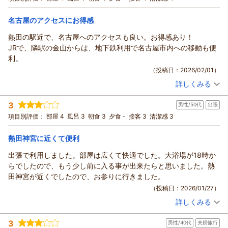
宿泊価格帯：
またのご利用おまちしております
5,001～6,000円(大人一人あたり/税込)
名古屋のアクセスにお得感
（返信日：2026/05/27）
熱田の杜 ホテル深翠苑からの返信
熱田の駅近で、名古屋へのアクセスも良い。お得感あり！
はつみさま
JRで、隣駅の金山からは、地下鉄利用で名古屋市内への移動も便
この度はホテルがたくさんある中、当館をご利用いただき誠に
利。
ありがとうございます
（投稿日：2026/02/01）
また、宿泊当日はごゆっくりできたようで安心いたしました。
詳しくみる
今後もお客様に喜んでいただける施設をめざしてまいります。
宿泊時期：
2025年12月宿泊 (一人旅)
今後ともお引き立て賜りますようよろしくお願い申し上げます
投稿者：
よっちゃんさん
(男性/70代)
3
男性/50代
出張
宿泊プラン：
☆ビジネスマン応援！シングルプラン（朝食無料サービス）☆
（返信日：2026/05/27）
シングル
朝のみ
項目別評価：
部屋 4
風呂 3
朝食 3
夕食 -
接客 3
清潔感 3
宿泊価格帯：
6,001～7,000円(大人一人あたり/税込)
熱田神宮に近くて便利
熱田の杜 ホテル深翠苑からの返信
出張で利用しました。部屋は広くて快適でした。大浴場が18時か
よっちゃん様
らでしたので、もう少し前に入る事が出来たらと思いました。熱
昨年当館をご利用いただきありがとうございました。
田神宮が近くでしたので、お参りに行きました。
これからもお客様に喜んでいただけるよう、努めてまいりま
（投稿日：2026/01/27）
す。
詳しくみる
またのご利用をお待ちしております。
宿泊時期：
2026年01月宿泊 (出張)
投稿者：
ひでさん
(男性/50代)
（返信日：2026/02/16）
3
男性/40代
夫婦旅行
宿泊プラン：
☆ビジネスマン応援！シングルプラン（朝食無料サービス）☆