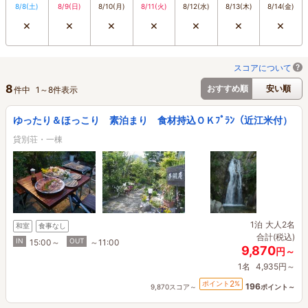
8/8
(土)
8/9
(日)
8/10
(月)
8/11
(火)
8/12
(水)
8/13
(木)
8/14
(金)
×
×
×
×
×
×
×
スコアについて
8
おすすめ順
安い順
件中
1
～
8
件表示
ゆったり＆ほっこり 素泊まり 食材持込ＯＫﾌﾟﾗﾝ（近江米付）
貸別荘・一棟
1泊
大人2名
和室
食事なし
合計(税込)
IN
OUT
15:00～
～11:00
9,870
円～
1名
4,935円～
2
ポイント
%
196
9,870スコア～
ポイント～