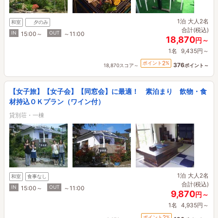
1泊
大人2名
和室
夕のみ
合計(税込)
IN
OUT
15:00～
～11:00
18,870
円～
1名
9,435円～
2
ポイント
%
376
18,870スコア～
ポイント～
【女子旅】【女子会】【同窓会】に最適！ 素泊まり 飲物・食
材持込ＯＫプラン（ワイン付）
貸別荘・一棟
1泊
大人2名
和室
食事なし
合計(税込)
IN
OUT
15:00～
～11:00
9,870
円～
1名
4,935円～
2
ポイント
%