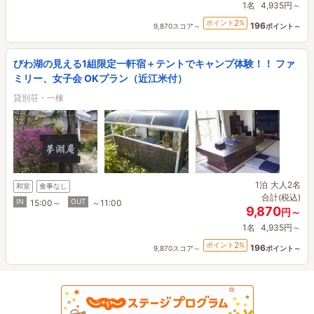
1名
4,935円～
2
ポイント
%
196
9,870スコア～
ポイント～
びわ湖の見える1組限定一軒宿＋テントでキャンプ体験！！ ファ
ミリー、女子会 OKプラン（近江米付）
貸別荘・一棟
1泊
大人2名
和室
食事なし
合計(税込)
IN
OUT
15:00～
～11:00
9,870
円～
1名
4,935円～
2
ポイント
%
196
9,870スコア～
ポイント～