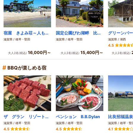
宿屋 きよみ荘～人もペットも笑顔になれる宿～
国定公園びわ湖畔 比良レークハウス
滋賀県 / 雄琴・堅田
滋賀県 / 雄琴・堅田
滋賀県 / 湖西
4.5
16,000円～
15,400円～
大人2名(税込)
大人2名(税込)
大人2名(税込)
#
BBQが楽しめる宿
ザ グラン リゾート近江舞子
ペンション B.B.Dylan
滋賀県 / 雄琴・堅田
滋賀県 / 雄琴・堅田
滋賀県 / 雄琴・堅
4.5
4.5
4.1