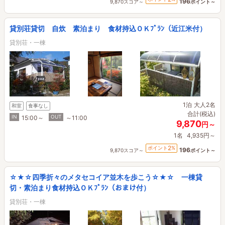
196
9,870スコア～
ポイント～
貸別荘貸切 自炊 素泊まり 食材持込ＯＫﾌﾟﾗﾝ（近江米付）
貸別荘・一棟
1泊
大人2名
和室
食事なし
合計(税込)
IN
OUT
15:00～
～11:00
9,870
円～
1名
4,935円～
2
ポイント
%
196
9,870スコア～
ポイント～
☆★☆四季折々のメタセコイア並木を歩こう☆★☆ 一棟貸
切・素泊まり食材持込ＯＫﾌﾟﾗﾝ（おまけ付）
貸別荘・一棟