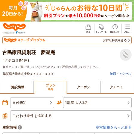
じゃらん
お得な特典をみる
古民家風貸別荘 夢湖庵
(
クチコミ94件
)
有効クチコミ数に達していないためクチコミ評価は表示しておりません。
滋賀県大津市北小松１７４８－１５５
地図・アクセス
プラン
施設情報
クーポン
クチコミ
8件
日付未定
1部屋 大人2名
こだわり条件を追加する
空室情報
空室情報をもっとみる