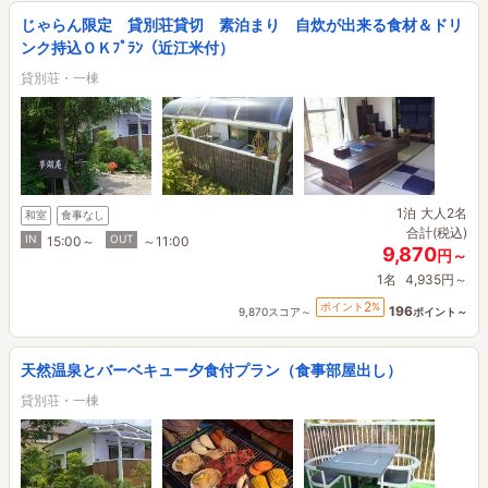
じゃらん限定 貸別荘貸切 素泊まり 自炊が出来る食材＆ドリ
ンク持込ＯＫﾌﾟﾗﾝ（近江米付）
貸別荘・一棟
1泊
大人2名
和室
食事なし
合計(税込)
IN
OUT
15:00～
～11:00
9,870
円～
1名
4,935円～
2
ポイント
%
196
9,870スコア～
ポイント～
天然温泉とバーベキュー夕食付プラン（食事部屋出し）
貸別荘・一棟