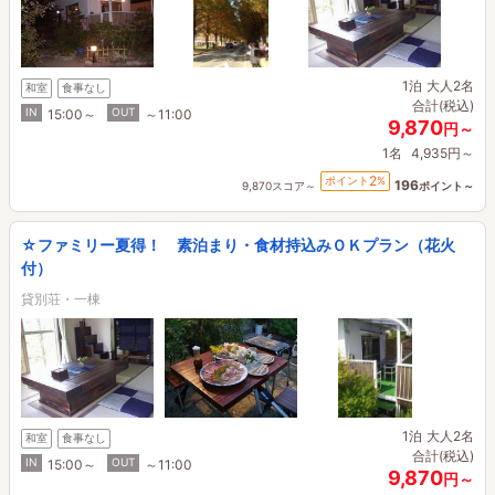
1泊
大人2名
和室
食事なし
合計(税込)
IN
OUT
15:00～
～11:00
9,870
円～
1名
4,935円～
2
ポイント
%
196
9,870スコア～
ポイント～
☆ファミリー夏得！ 素泊まり・食材持込みＯＫプラン（花火
付）
貸別荘・一棟
1泊
大人2名
和室
食事なし
合計(税込)
IN
OUT
15:00～
～11:00
9,870
円～