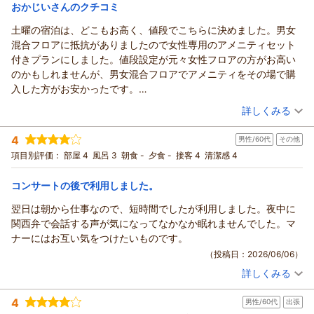
宿泊価格帯：
2,001～3,000円(大人一人あたり/税込)
おかじいさんのクチコミ
土曜の宿泊は、どこもお高く、値段でこちらに決めました。男女
混合フロアに抵抗がありましたので女性専用のアメニティセット
付きプランにしました。値段設定が元々女性フロアの方がお高い
のかもしれませんが、男女混合フロアでアメニティをその場で購
入した方がお安かったです。
寝室は清潔感あり、頭部は曲線の壁でクッション材がありまし
（投稿日：2026/06/21）
詳しくみる
た。頭の上にUSB差し込み口とスマホが乗る小さな棚があり、便
宿泊時期：
2026年06月宿泊 (その他)
利でした。足元にはハンガー掛けられます。腕の横に細長い棚も
4
男性/60代
その他
投稿者：
おかじいさん
(女性/50代)
あり、小物置きに便利でした。
宿泊プラン：
【鈴森屋｜アメニティ付き お得な快適ステイプラン】
項目別評価：
部屋 4
風呂 3
朝食 -
夕食 -
接客 4
清潔感 4
部屋を上段にしましたら、ハシゴを上って横にお部屋がありまし
シングル
食事なし
たので、降りる時はハシゴに足をのせるのに少し苦労しました。
宿泊価格帯：
6,001～7,000円(大人一人あたり/税込)
コンサートの後で利用しました。
カプセルルームの前に鍵付きロッカー(縦長の半分サイズ)がありま
す。その扉を閉める時に気をつけても音が出てしまいました。そ
翌日は朝から仕事なので、短時間でしたが利用しました。夜中に
こで荷物の整理をするような場所は無く音を出してしまうのでで
関西弁で会話する声が気になってなかなか眠れませんでした。マ
きませんでした。別のフロアにシャワーとお風呂が5ヶ所程あり、
ナーにはお互い気をつけたいものです。
そこで着替えと荷物整理をさせてもらいました。
（投稿日：2026/06/06）
洗面所はその手前にありドライヤーもありました。ティッシュペ
詳しくみる
宿泊時期：
2026年06月宿泊 (その他)
ーパーがあり、それで落ちた髪の毛や水滴を取りました。
投稿者：
らきあさん
(男性/60代)
チェックイン時間すぐと、早朝にシャワーや洗面所を利用したた
4
男性/60代
出張
宿泊プラン：
【じゃらんのお得な10日間】【アメニティ付】ビジネス利用に
めか、他の人に会うことはほとんどなく、ゆったり過ごすことが