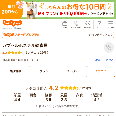
じゃらん
お得な特典をみる
カプセルホステル鈴森屋
(
クチコミ26件
)
4.2
東京都墨田区江東橋４－６－５
地図・アクセス
施設情報
プラン
クーポン
クチコミ
4.2
クチコミ総合
(26件)
部屋
朝食
接客
風呂
夕食
清潔感
4.4
-
3.9
3.3
-
4.2
※｢普通=3.0｣が評価時の基準です。