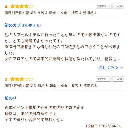
ございます。
投稿者：
やまちゃんさん
(男性/60代)
4
女性/30代
一人旅
宿泊プラン：
素泊まりプラン（大タオル付）
今後も清掃・点検を徹底し、より快適にお過ごしいただける環
シングル
食事なし
項目別評価：
部屋 5
風呂 4
朝食 -
夕食 -
接客 4
清潔感 4
宿泊価格帯：
境づくりに努めて参ります。
2,001～3,000円(大人一人あたり/税込)
またのお越しをお待ちしております。
初のカプセルホテル
カプセルホステル鈴森屋からの返信
（返信日：2026/07/18）
この度はカプセルホテル鈴森屋をご利用いただき誠にありがと
他のカプセルホテルに行ったことが無いので比較出来ないのです
うございました。
が、とても綺麗でよかったです。
ご意見いただきありがとうございます。
300円で寝巻き？も借りれたので荷物少なめで行くことが出来ま
またのご利用お待ちしております。
した。
（返信日：2026/07/18）
女性フロアなので基本的に綺麗な状態が保たれており、物音も少
なめで快適でした。
（投稿日：2026/04/21）
詳しくみる
シャワールームが2つと、浴槽のあるスペースがふたつありどちら
宿泊時期：
2026年04月宿泊 (一人旅)
も利用させていただきました。
3
女性/50代
一人旅
投稿者：
いけこさん
(女性/30代)
シャワールームは中に手洗い場や鏡があり快適でした。
宿泊プラン：
【アメニティ付】ビジネス利用に最適！素泊まりプラン
項目別評価：
部屋 3
風呂 3
朝食 -
夕食 -
接客 3
清潔感 3
浴槽スペースに関しては脱衣所の部分が無いので、本来は洗い
シングル
食事なし
場？の部分を活用しました。
宿泊価格帯：
3,001～4,000円(大人一人あたり/税込)
前のり
おそらく、前の使用者さんが浴槽内でシャワーを済ませてくれて
いたので床が濡れておらずそこで着替えや荷物をいて置くことが
近隣イベント参加のための前のりの為の宿泊
カプセルホステル鈴森屋からの返信
出来ました！
建物は、風呂の脱衣所や照明
ご利用いただきありがとうございます。
欲を言えば、荷物入れが撥水加工の布っぽいケースだったのでプ
全ての造りが合理的で無駄がない
この度はご宿泊いただき、また大変丁寧で詳しいご感想をお寄
ラスチック製？だとより水の染み込みを防げて良いと思いまし
（投稿日：2026/04/21）
せいただき誠にありがとうございます。