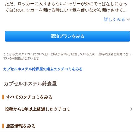
清潔さや静かな環境にご満足いただけて嬉しいです。
ただ、ロッカーに入りきらないキャリーが外にでっぱなしになっ
またお会いできる日を心よりお待ちしております。
て自分のロッカーを開ける時に少々気を使いながら開けさせても
（返信日：2025/11/10）
らった事もあり、
（投稿日：2025/09/01）
詳しくみる
張り紙が何かしておいてもらえると、お互い悪い気持ちにはなら
宿泊時期：
2025年08月宿泊 (友達旅行)
ないのかな？と一瞬思いました。
投稿者：
mmnnさん
(女性/40代)
宿泊プランをみる
宿泊プラン：
女性用カプセルルーム
シングル
食事なし
宿泊価格帯：
6,001～7,000円(大人一人あたり/税込)
ここから先のクチコミについては、投稿から1年が経過しているため、当時の設備と変更になっ
カプセルホステル鈴森屋からの返信
ている可能性がございます
ご利用いただきありがとうございます。
カプセルホステル鈴森屋の過去のクチコミをみる
この度はご宿泊いただき、また温かいお言葉と貴重なご意見を
お寄せいただき誠にありがとうございます。
カプセルホステル鈴森屋
スタッフの対応やトイレの清潔さについてご満足いただけたと
のこと、大変嬉しく思います。「また利用したい」とのお言葉
は、私どもにとって何よりの励みでございます。
すべてのクチコミをみる
一方で、ロッカー周辺のご利用につきましてご不便をおかけし
申し訳ございません。共有スペースでのマナーについて、より
投稿から1年以上経過したクチコミ
分かりやすいご案内や掲示の工夫を検討してまいります。貴重
なご指摘をありがとうございます。
施設情報をみる
今後も皆さまに気持ちよくご利用いただける環境づくりに努め
てまいります。次回のご来館を心よりお待ちしております。