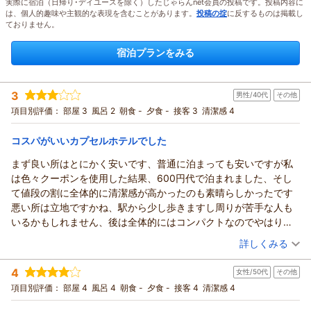
実際に宿泊（日帰り･デイユースを除く）したじゃらんnet会員の投稿です。投稿内容に
は、個人的趣味や主観的な表現を含むことがあります。
投稿の掟
に反するものは掲載し
ておりません。
宿泊プランをみる
3
男性/40代
その他
項目別評価：
部屋 3
風呂 2
朝食 -
夕食 -
接客 3
清潔感 4
コスパがいいカプセルホテルでした
まず良い所はとにかく安いです、普通に泊まっても安いですが私
は色々クーポンを使用した結果、600円代で泊まれました、そし
て値段の割に全体的に清潔感が高かったのも素晴らしかったです
悪い所は立地ですかね、駅から少し歩きますし周りが苦手な人も
いるかもしれません、後は全体的にはコンパクトなのでやはり狭
いのが気になりました
（投稿日：2026/07/24）
詳しくみる
静かに過ごしたい方にはオススメできませんが、寝て起きるだけ
宿泊時期：
2026年07月宿泊 (その他)
なら十分にお得な宿だと思います
4
女性/50代
その他
投稿者：
ういういさん
(男性/40代)
宿泊プラン：
【じゃらんスペシャルウィーク】【シンプル滞在】使いやすい
項目別評価：
部屋 4
風呂 4
朝食 -
夕食 -
接客 4
清潔感 4
素泊まりプラン
シングル
食事なし