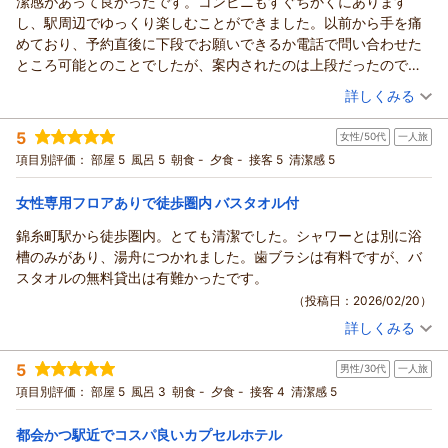
潔感があって良かったです。コンビニもすぐちかくにあります
この度はご宿泊いただき、またご感想をお寄せいただき誠にあ
（返信日：2026/04/23）
し、駅周辺でゆっくり楽しむことができました。以前から手を痛
りがとうございます。
めており、予約直後に下段でお願いできるか電話で問い合わせた
お部屋の清潔さや料金面にご満足いただけたとのこと、大変嬉
ところ可能とのことでしたが、案内されたのは上段だったので４
しく思います。
点とさせていただきました。
（投稿日：2026/02/23）
詳しくみる
一方で、照明スイッチが分かりづらくご不便をおかけしました
こと、またロッカー前や通路のご利用状況により通行しづらか
宿泊時期：
2026年02月宿泊 (一人旅)
5
女性/50代
一人旅
投稿者：
misshatさん
(女性/40代)
った点につきましても、申し訳ございません。今後はより分か
宿泊プラン：
【じゃらんのお得な10日間】素泊まりプラン（大タオル付）
項目別評価：
部屋 5
風呂 5
朝食 -
夕食 -
接客 5
清潔感 5
りやすいご案内や、共用スペースの利用マナーの周知を強化
2026年1月
シングル
食事なし
し、快適にお過ごしいただける環境づくりに努めてまいりま
宿泊価格帯：
6,001～7,000円(大人一人あたり/税込)
女性専用フロアありで徒歩圏内 バスタオル付
す。
貴重なご意見をいただきありがとうございました。次回のご来
錦糸町駅から徒歩圏内。とても清潔でした。シャワーとは別に浴
カプセルホステル鈴森屋からの返信
館を心よりお待ちしております。
槽のみがあり、湯舟につかれました。歯ブラシは有料ですが、バ
ご利用いただきありがとうございます。
（返信日：2026/04/23）
スタオルの無料貸出は有難かったです。
この度はご宿泊いただき、またご感想をお寄せいただき誠にあ
（投稿日：2026/02/20）
りがとうございます。
詳しくみる
立地や周辺環境、また施設の清潔さについてご満足いただけた
宿泊時期：
2026年02月宿泊 (一人旅)
とのこと、大変嬉しく思います。快適にお過ごしいただけたよ
投稿者：
Julyさん
(女性/50代)
5
うで何よりでございます。
男性/30代
一人旅
宿泊プラン：
【じゃらんスペシャルウィーク】【シンプル滞在】使いやすい
素泊まりプラン
一方で、事前に下段のご希望をいただいていたにもかかわら
シングル
食事なし
項目別評価：
部屋 5
風呂 3
朝食 -
夕食 -
接客 4
清潔感 5
宿泊価格帯：
ず、ご案内が上段となってしまいましたこと、誠に申し訳ござ
2,001～3,000円(大人一人あたり/税込)
いません。今後は事前のご要望をより確実に反映できるよう、
都会かつ駅近でコスパ良いカプセルホテル