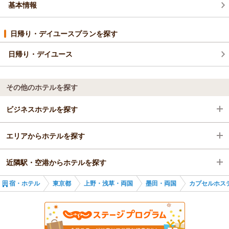
基本情報
（返信日：2026/04/23）
日帰り・デイユースプランを探す
日帰り・デイユース
その他のホテルを探す
ビジネスホテルを探す
エリアからホテルを探す
東京都
近隣駅・空港からホテルを探す
上野・浅草・両国
東京都
宿・ホテル
東京都
上野・浅草・両国
墨田・両国
カプセルホス
墨田・両国
上野・浅草・両国
錦糸町駅
錦糸町駅
墨田・両国
住吉駅