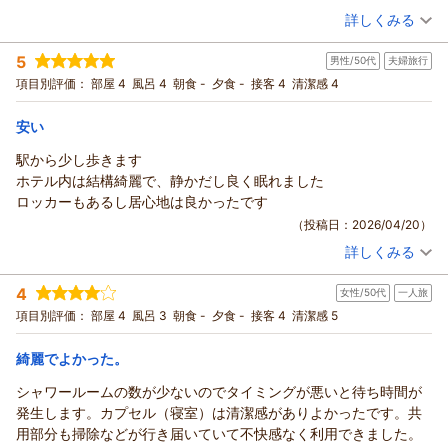
た！
詳しくみる
館内の清潔さや女性フロアの環境、静かさについてご満足いた
宿泊時期：
2026年02月宿泊 (一人旅)
金曜日の夜ということもあり、他のビジネスホテルや女性用のカ
だけたとのこと、大変嬉しく思います。また、寝巻きレンタル
投稿者：
ミトコンニャク玉さん
(女性/50代)
プセルホテルは15,000円以上という中で嘘みたいな金額で泊まる
5
や設備面についても快適にご利用いただけたようで何よりでご
男性/50代
夫婦旅行
宿泊プラン：
素泊まりプラン（大タオル付）
シングル
食事なし
ことができて大満足でした！
ざいます。
項目別評価：
部屋 4
風呂 4
朝食 -
夕食 -
接客 4
清潔感 4
宿泊価格帯：
6,001～7,000円(大人一人あたり/税込)
シャワールームや浴槽スペースのご利用に関する具体的なご感
想もありがとうございます。脱衣スペースや設備面につきまし
安い
カプセルホステル鈴森屋からの返信
ては、より快適にご利用いただけるよう今後の改善の参考とさ
ご利用いただきありがとうございます。
駅から少し歩きます
せていただきます。また、荷物入れの素材についてのご意見も
この度はご宿泊いただき、またご感想をお寄せいただき誠にあ
ホテル内は結構綺麗で、静かだし良く眠れました
貴重なご指摘として検討させていただきます。
りがとうございます。
ロッカーもあるし居心地は良かったです
料金面につきましてもご満足いただけたとのこと、大変励みに
館内の設備や浴室、照明など、全体の造りについて合理的で無
（投稿日：2026/04/20）
なります。今後も価格以上の価値を感じていただけるよう努め
駄がないとのお言葉をいただき、大変嬉しく思います。
てまいります。
詳しくみる
今後もシンプルで使いやすい環境を維持し、快適にご利用いた
宿泊時期：
2026年04月宿泊 (夫婦旅行)
次回のご来館を心よりお待ちしております。
投稿者：
たくみさん
(男性/50代)
だけるよう努めてまいります。
4
女性/50代
一人旅
宿泊プラン：
【じゃらんスペシャルウィーク】【シンプル滞在】使いやすい
（返信日：2026/04/23）
次回のご来館を心よりお待ちしております。
素泊まりプラン
シングル
食事なし
項目別評価：
部屋 4
風呂 3
朝食 -
夕食 -
接客 4
清潔感 5
（返信日：2026/04/23）
宿泊価格帯：
2,001～3,000円(大人一人あたり/税込)
綺麗でよかった。
カプセルホステル鈴森屋からの返信
シャワールームの数が少ないのでタイミングが悪いと待ち時間が
ご利用いただきありがとうございます。
発生します。カプセル（寝室）は清潔感がありよかったです。共
この度はご宿泊いただき、またご感想をお寄せいただき誠にあ
用部分も掃除などが行き届いていて不快感なく利用できました。
りがとうございます。