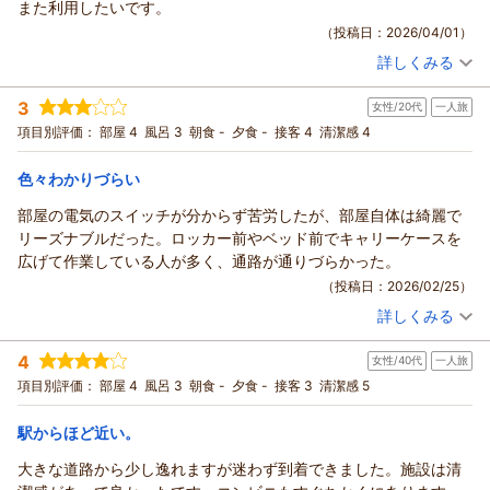
また利用したいです。
駅からの距離につきましてご足労をおかけしましたが、館内の
（投稿日：2026/04/01）
清潔さや静かな環境、快適な睡眠にご満足いただけたとのこ
詳しくみる
と、大変嬉しく思います。ロッカーの使い勝手や居心地の良さ
宿泊時期：
2026年03月宿泊 (一人旅)
についてもご評価いただきありがとうございます。
投稿者：
しょこらさん
(女性/50代)
3
女性/20代
一人旅
宿泊プラン：
【ポイント8％還元】賢く泊まるシンプルステイ
今後も快適にお過ごしいただける環境づくりに努めてまいりま
シングル
項目別評価：
部屋 4
風呂 3
朝食 -
夕食 -
接客 4
清潔感 4
す。次回のご来館を心よりお待ちしております。
食事なし
宿泊価格帯：
3,001～4,000円(大人一人あたり/税込)
（返信日：2026/04/23）
色々わかりづらい
カプセルホステル鈴森屋からの返信
部屋の電気のスイッチが分からず苦労したが、部屋自体は綺麗で
ご利用いただきありがとうございます。
リーズナブルだった。ロッカー前やベッド前でキャリーケースを
この度はご宿泊いただき、またご感想をお寄せいただき誠にあ
広げて作業している人が多く、通路が通りづらかった。
りがとうございます。
（投稿日：2026/02/25）
カプセル内の清潔さや共用部分の管理についてご満足いただけ
詳しくみる
たとのこと、大変嬉しく思います。快適にお過ごしいただけた
宿泊時期：
2026年01月宿泊 (一人旅)
投稿者：
まさん
(女性/20代)
ようで何よりでございます。また利用したいとのお言葉も大変
4
女性/40代
一人旅
宿泊プラン：
【ポイント8％還元】賢く泊まるシンプルステイ
シングル
励みになります。
項目別評価：
部屋 4
風呂 3
朝食 -
夕食 -
接客 3
清潔感 5
食事なし
一方で、シャワールームの数によりお待ちいただく場面があっ
宿泊価格帯：
5,001～6,000円(大人一人あたり/税込)
た点につきましては、ご不便をおかけし申し訳ございません。
駅からほど近い。
今後の運営の参考とさせていただき、より快適にご利用いただ
カプセルホステル鈴森屋からの返信
けるよう努めてまいります。
大きな道路から少し逸れますが迷わず到着できました。施設は清
次回のご来館を心よりお待ちしております。
ご利用いただきありがとうございます。