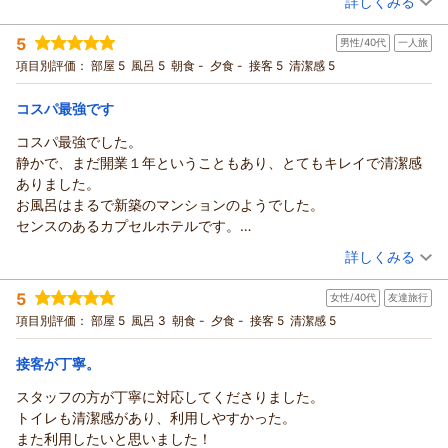
詳しくみる
なお気持ちにさせてしまい申し訳ございません。館内の安全管
宿泊時期：
2026年01月宿泊 (その他)
理および消防法に基づいた運営は徹底しておりますが、廊下や
投稿者：
やすさん
(男性/40代)
5
共用スペースへの荷物の置き方については、より一層の管理と
男性/40代
一人旅
宿泊プラン：
素泊まりプラン（大タオル付）
シングル
食事なし
ご案内の強化が必要であると認識しております。今後は掲示や
項目別評価：
部屋 5
風呂 5
朝食 -
夕食 -
接客 5
清潔感 5
宿泊価格帯：
2,001～3,000円(大人一人あたり/税込)
スタッフからの声かけなどを通じて、改善に努めてまいりま
す。
コスパ最強です
カプセルホステル鈴森屋からの返信
率直なご意見をいただき、誠にありがとうございます。今後も
ご利用いただきありがとうございます。
コスパ最強でした。
安心してご利用いただける環境づくりに努めてまいります。
この度はご宿泊いただき、また率直なご感想をお寄せいただき
静かで、まだ開業１年ということもあり、とてもキレイで清潔感
次回のご来館を心よりお待ちしております。
誠にありがとうございます。
ありました。
（返信日：2026/04/23）
価格に対して清潔さにご満足いただけたとのこと、大変嬉しく
お風呂はまるで新築のマンションのようでした。
思います。一方で、いびきやチェックアウト時の音などにより
センスのあるカプセルホテルです。
ごゆっくりお休みいただけなかった点につきましては、申し訳
また利用させていただきます。
（投稿日：2025/11/07）
詳しくみる
ございません。共用宿泊施設の特性上、完全に防ぐことは難し
ありがとうございました。
い面もございますが、より快適にお過ごしいただけるよう環境
宿泊時期：
2025年10月宿泊 (一人旅)
5
女性/40代
友達旅行
投稿者：
HALKさん
(男性/40代)
づくりに努めてまいります。
宿泊プラン：
素泊まりプラン（大タオル付）
項目別評価：
部屋 5
風呂 3
朝食 -
夕食 -
接客 5
シングル
清潔感 5
食事なし
次回のご来館を心よりお待ちしております。
宿泊価格帯：
3,001～4,000円(大人一人あたり/税込)
（返信日：2026/04/23）
接客が丁寧。
カプセルホステル鈴森屋からの返信
スタッフの方が丁寧に対応してくださりました。
ご宿泊いただき、そして温かいクチコミをありがとうございま
トイレも清潔感があり、利用しやすかった。
す。
また利用したいと思いました！