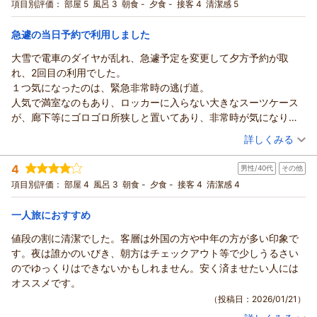
一方で、エレベーターの混雑につきましてはご不便をおかけす
宿泊プラン：
【じゃらんのお得な10日間】素泊まりプラン（大タオル付）
項目別評価：
部屋 5
風呂 3
朝食 -
夕食 -
接客 4
清潔感 5
とにかくカプセル内は快適なので寝るだけならお得でいいと思い
2025年12月
る場面もあり申し訳ございません。より快適にご利用いただけ
シングル
食事なし
ます。
宿泊価格帯：
るよう、今後の運営の参考とさせていただきます。
2,001～3,000円(大人一人あたり/税込)
急遽の当日予約で利用しました
今後も気軽にご利用いただける施設づくりに努めてまいりま
大雪で電車のダイヤが乱れ、急遽予定を変更して夕方予約が取
カプセルホステル鈴森屋からの返信
す。次回のご来館を心よりお待ちしております。
れ、2回目の利用でした。
ご利用いただきありがとうございます。
（返信日：2026/04/23）
１つ気になったのは、緊急非常時の逃げ道。
この度はご宿泊いただき、また詳細なご感想をお寄せいただき
人気で満室なのもあり、ロッカーに入らない大きなスーツケース
誠にありがとうございます。
が、廊下等にゴロゴロ所狭しと置いてあり、非常時が気になりま
カプセル内の広さや清潔さにご満足いただけたとのこと、大変
した。
（投稿日：2026/01/26）
嬉しく思います。快適にお休みいただけたようで何よりでござ
詳しくみる
インバウンドの人達のスーツケースが、とにかく大きくて!小さな
います。
宿泊時期：
2026年01月宿泊 (一人旅)
ビルにギッシリとカプセルが並ぶ宿。消防法としては問題無いと
一方で、バスルームの脱衣スペースやプライバシー面につきま
4
男性/40代
その他
投稿者：
まよさん
(女性/60代)
は思いますが。
して、ご不便をおかけし申し訳ございません。いただいたご意
宿泊プラン：
【じゃらんのお得な10日間】素泊まりプラン（大タオル付）
項目別評価：
部屋 4
風呂 3
朝食 -
夕食 -
接客 4
清潔感 4
「寝るだけ」と割り切り、お安いので利用しますが正直怖いで
2026年1月
見を参考に、より快適にご利用いただける環境づくりを検討し
シングル
食事なし
す。
宿泊価格帯：
てまいります。また、水回りの清掃についても、より一層徹底
2,001～3,000円(大人一人あたり/税込)
一人旅におすすめ
してまいります。
値段の割に清潔でした。客層は外国の方や中年の方が多い印象で
カプセルホステル鈴森屋からの返信
次回のご来館を心よりお待ちしております。
す。夜は誰かのいびき、朝方はチェックアウト等で少しうるさい
ご利用いただきありがとうございます。
（返信日：2026/04/23）
のでゆっくりはできないかもしれません。安く済ませたい人には
この度は再び当施設をご利用いただき、また貴重なご意見をお
オススメです。
寄せいただき誠にありがとうございます。
（投稿日：2026/01/21）
ご指摘いただきました非常時の避難経路につきまして、ご不安