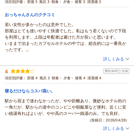
最適！素泊まりプラン 26/03
シングル
食事なし
項目別評価：
部屋 5
風呂 3
朝食 -
夕食 -
接客 3
清潔感 3
できました。
宿泊価格帯：
2,001～3,000円(大人一人あたり/税込)
おっちゃんさんのクチコミ
カプセルホステル鈴森屋からの返信
若い女性が多かったのは意外でした。
この度はご宿泊いただき、誠にありがとうございます。
部屋はとても使いやすく快適でした。私はもう若くないので下段
翌日がお仕事の大切なご滞在にもかかわらず、深夜の話し声に
を利用します。上段は年配者は避けた方が良いと思います。
よりごゆっくりお休みいただけなかったとのこと、申し訳ござ
いままで泊まったカプセルホテルの中では、総合的には一番良か
いませんでした。カプセルホテルという特性上、ご利用のお客
ったです。
様皆様にマナーへのご協力をお願いしておりますが、今後も館
ただ、オープンして数年が経過しているのでしょう。そろそろ、
（投稿日：2026/05/26）
詳しくみる
内でのご案内を徹底し、より快適な環境づくりに努めてまいり
臭いや汚れが気になる頃だと思います。ホテルスタッフにはもう
ます。
宿泊時期：
2026年05月宿泊 (出張)
少し頑張ってもらって、館内環境の向上を期待しています。
4
貴重なご意見をありがとうございました。
男性/60代
出張
投稿者：
おっちゃんさん
(男性/60代)
宿泊プラン：
素泊まりプラン（大タオル付）
項目別評価：
部屋 4
風呂 3
朝食 -
夕食 -
接客 4
シングル
清潔感 4
食事なし
（返信日：2026/07/18）
宿泊価格帯：
2,001～3,000円(大人一人あたり/税込)
寝るだけならコスパ高い。
カプセルホステル鈴森屋からの返信
駅から宿まで迷わなかったが、やや距離あり。微妙なホテル街の
この度はカプセルホテル鈴森屋をご利用いただき誠にありがと
一角だが、駅からの道中のコンビニや朝飯屋など便利。近くに安
うございました。
い銭湯有ればよいが、やや高のスーパー銭湯のみ。でも良好。
総合的に一番良かったとのお言葉をいただき、大変嬉しく思い
（投稿日：2026/04/28）
ます。
詳しくみる
一方で、館内の臭いや汚れにつきましては、ご指摘ありがとう
宿泊時期：
2026年04月宿泊 (出張)