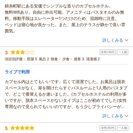
カプセルホステル鈴森屋からの返信
スタッフ間での共有と確認を徹底してまいります。
錦糸町駅にある安価でシンプルな造りのカプセルホテル。
貴重なご意見をいただきありがとうございました。今後の改善
ご利用いただきありがとうございます。
無料Wifiあり。自由に外出可能。アメニティはバスタオルのみ無
に活かしてまいります。次回のご来館を心よりお待ちしており
この度はご宿泊いただき、またご感想をお寄せいただき誠にあ
料。移動手段はエレベーター1つだけのため、混雑時に注意。
ます。
りがとうございます。
ベッドは寝心地が良かった。また、屋上のテラスが静かで良い雰
錦糸町駅からの立地や清潔さにご満足いただけたとのこと、大
（返信日：2026/04/23）
囲気。
変嬉しく思います。また、浴槽でごゆっくりお過ごしいただけ
（投稿日：2026/02/18）
詳しくみる
たようで何よりでございます。バスタオルの無料貸出について
もお役に立てたようで安心いたしました。
宿泊時期：
2026年02月宿泊 (一人旅)
3
次回のご来館を心よりお待ちしております。
女性/30代
一人旅
投稿者：
MOONさん
(男性/30代)
宿泊プラン：
【じゃらんスペシャルウィーク】【シンプル滞在】使いやすい
項目別評価：
部屋 5
風呂 2
朝食 -
夕食 -
接客 3
清潔感 2
（返信日：2026/04/23）
素泊まりプラン
シングル
食事なし
宿泊価格帯：
2,001～3,000円(大人一人あたり/税込)
ライブで利用
カプセル内はとてもいいです、広くて清潔でした。お風呂は脱衣
カプセルホステル鈴森屋からの返信
スペースがなく、扉を開けたらすぐバスルームと1人用のバスタブ
ご利用いただきありがとうございます。
で、どこで着替えるか迷いました。(カプセルホステルの利用が多
この度はご宿泊いただき、またご感想をお寄せいただき誠にあ
いですが、脱衣スペースがないタイプはここが初めてでした)女性
りがとうございます。
専用なので見られてもいいのですが、もう少しプライバシーが守
立地や料金、シンプルな設備についてご理解いただきありがと
られてるといいなと思います、バスルーム内で着替えました。水
（投稿日：2026/02/09）
うございます。Wi-Fiや外出のしやすさ、またベッドの寝心地に
詳しくみる
周りは多少汚れてましたが、料金がお安いので値段相応な印象。
ご満足いただけたとのこと、大変嬉しく思います。屋上テラス
宿泊時期：
2026年01月宿泊 (一人旅)
カプセルフロア内にリュックが入る程の縦長ロッカーがありま
の雰囲気も気に入っていただけたようで何よりでございます。
5
女性/60代
一人旅
投稿者：
さてんさん
(女性/30代)
す。スーツケースは空いてるスペースにそれぞれ置いてました。