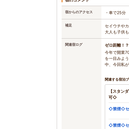
宿からのアクセス
・車で25分
補足
セイウチやカ
大人も子供も
関連宿ログ
ゼロ距離！？
今年で開業7
を一目みよう
中、今回私が
関連する宿泊プ
【スタンダ
可◇
◇禁煙◇セ
◇禁煙◇セ