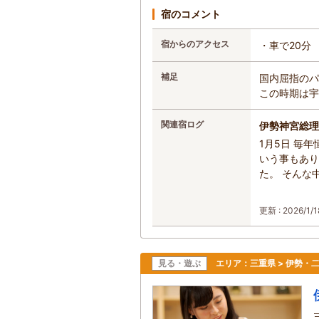
宿のコメント
宿からのアクセス
・車で20分
補足
国内屈指のパ
この時期は宇
関連宿ログ
伊勢神宮総理
1月5日 毎
いう事もあり
た。 そんな
更新 : 2026/1/1
見る・遊ぶ
エリア：
三重県 > 伊勢・