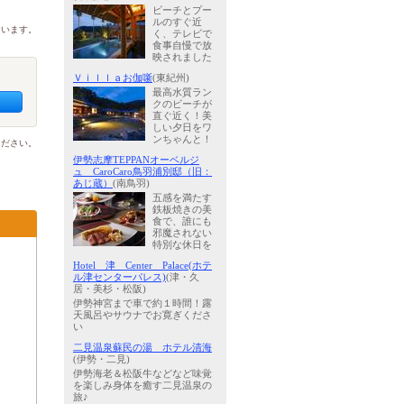
ビーチとプー
ルのすぐ近
ています。
く、テレビで
食事自慢で放
映されました
Ｖｉｌｌａお伽噺
(東紀州)
最高水質ラン
クのビーチが
直ぐ近く！美
しい夕日をワ
ンちゃんと！
ください。
伊勢志摩TEPPANオーベルジ
ュ CaroCaro鳥羽浦別邸（旧：
あじ蔵）
(南鳥羽)
五感を満たす
鉄板焼きの美
食で、誰にも
邪魔されない
特別な休日を
Hotel 津 Center Palace(ホテ
ル津センターパレス)
(津・久
居・美杉・松阪)
伊勢神宮まで車で約１時間！露
天風呂やサウナでお寛ぎくださ
い
二見温泉蘇民の湯 ホテル清海
(伊勢・二見)
伊勢海老＆松阪牛などなど味覚
を楽しみ身体を癒す二見温泉の
旅♪