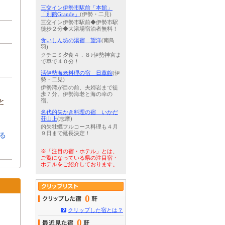
三交イン伊勢市駅前「本館」
「別館Grande」
(伊勢・二見)
三交イン伊勢市駅前◆伊勢市駅
徒歩２分◆大浴場宿泊者無料！
食いしん坊の湯宿 望洋
(南鳥
羽)
クチコミ夕食４．８♪伊勢神宮ま
で車で４０分！
活伊勢海老料理の宿 日章館
(伊
勢・二見)
伊勢湾が目の前、夫婦岩まで徒
歩７分。伊勢海老と海の幸の
と
宿。
名代的矢かき料理の宿 いかだ
荘山上
(志摩)
的矢牡蠣フルコース料理も４月
９日まで延長決定！
る
※「注目の宿・ホテル」とは、
ご覧になっている県の注目宿・
ホテルをご紹介しております。
0
クリップした宿とは？
0