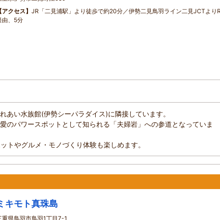
【アクセス】
JR「二見浦駅」より徒歩で約20分／伊勢二見鳥羽ライン二見JCTよりR
経由、5分
れあい水族館(伊勢シーパラダイス)に隣接しています。
愛のパワースポットとして知られる「夫婦岩」への参道となっていま
ポットやグルメ・モノづくり体験も楽しめます。
ミキモト真珠島
三重県鳥羽市鳥羽1丁目7-1