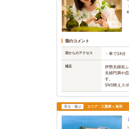
宿のコメント
宿からのアクセス
・車で24分
補足
伊勢夫婦岩ふ
夫婦円満や恋
す。
SNS映えス
見る・遊ぶ
エリア：
三重県 > 鳥羽