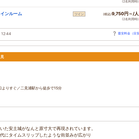
(2名利用時)
インルーム
9,750円～/人
ツイン
(税込)
(2名利用時)
 12:44
最安料金（目
二見
口よりすぐ／二見浦駅から徒歩で15分
いた安土城がなんと原寸大で再現されています。
代にタイムスリップしたような街並みが広がり