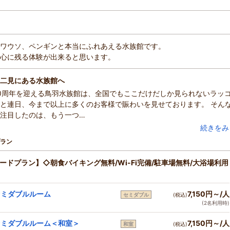
ワウソ、ペンギンと本当にふれあえる水族館です。
心に残る体験が出来ると思います。
二見にある水族館へ
0周年を迎える鳥羽水族館は、全国でもここだけだしか見られないラッ
と連日、今まで以上に多くのお客様で賑わいを見せております。 そん
注目したのは、もう一つ…
続きをみ
ラン
ードプラン】◇朝食バイキング無料/Wi-Fi完備/駐車場無料/大浴場利用
ミダブルルーム
7,150円～/人
セミダブル
(税込)
(2名利用時)
ミダブルルーム＜和室＞
7,150円～/人
和室
(税込)