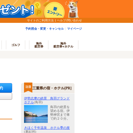
サイトのご利用方法
ヘルプ/問い合わせ
予約照会・変更・キャンセル
マイページ
海外
海外
ゴルフ
航空券
航空券+ホテル
約
三重県の宿・ホテル[PR]
伊勢志摩の絶景 鳥羽グランド
ホテル
(鳥羽)
鳥羽の絶景を
望める宿。伊
勢神宮まで車
で約２０分。
きほく千年温泉 ホテル季の座
(東紀州)