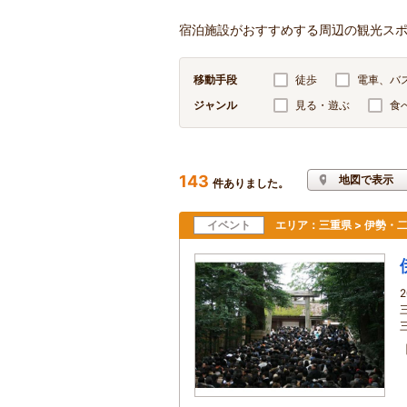
宿泊施設がおすすめする周辺の観光ス
移動手段
徒歩
電車、バ
ジャンル
見る・遊ぶ
食
143
地図で表示
件ありました。
イベント
エリア：
三重県 > 伊勢・