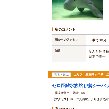
宿のコメント
宿からのアクセス
・車で30分
補足
なんと飼育種
日本で唯一、
見る・遊ぶ
エリア：
三重県 > 伊勢・
ゼロ距離水族館 伊勢シーパ
三重県伊勢市二見町江580
【アクセス】
JR「二見浦駅」より徒歩で約
宿のコメント