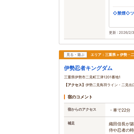
◇禁煙◇ツ
更新 : 2026/2/3
見る・遊ぶ
エリア：
三重県 > 伊勢・
伊勢忍者キングダム
三重県伊勢市二見町三津1201番地1
【アクセス】
伊勢二見鳥羽ライン・二見出
宿のコメント
宿からのアクセス
・車で22分
補足
織田信長が築
侍や忍者の時