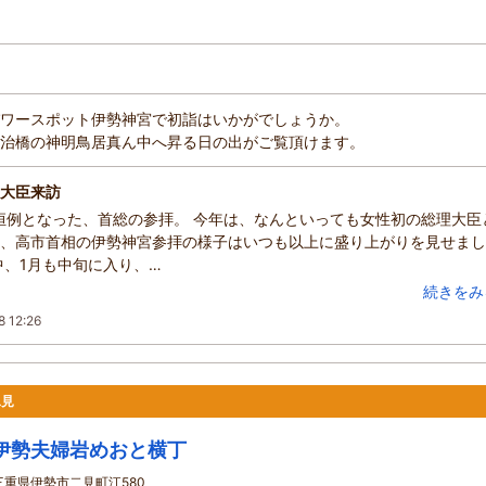
ワースポット伊勢神宮で初詣はいかがでしょうか。
治橋の神明鳥居真ん中へ昇る日の出がご覧頂けます。
大臣来訪
年恒例となった、首総の参拝。 今年は、なんといっても女性初の総理大臣
、高市首相の伊勢神宮参拝の様子はいつも以上に盛り上がりを見せまし
中、1月も中旬に入り、…
続きをみ
8 12:26
二見
伊勢夫婦岩めおと横丁
三重県伊勢市二見町江580