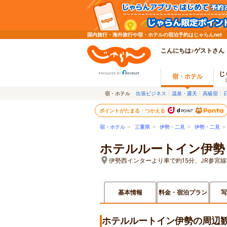
国内旅行・海外旅行や宿・ホテルの宿泊予約はじゃらんnet
こんにちは♪ゲストさん
じ
宿・ホテル
宿・ホテル
出張ビジネス
温泉・露天
高級宿
ポイントがたまる・つかえる
宿・ホテル
>
三重県
>
伊勢・二見
>
伊勢・二見
ホテルルートイン伊勢
伊勢西インターより車で約15分、JR参宮線
基本情報
料金・宿泊プラン
写
ホテルルートイン伊勢の周辺