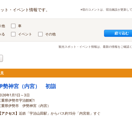
ポット・イベント情報です。
※宿のコメントは、宿泊施設が更新し
ス他
車
絞り込む
べる
イベント
その他
観光スポット・イベント情報は、最新の情報をご確認
二見
伊勢神宮（内宮） 初詣
2026年1月1日～3日
三重県伊勢市宇治館町1
三重県伊勢市 伊勢神宮（内宮）
【アクセス】
近鉄「宇治山田駅」からバス約15分「内宮前」すぐ