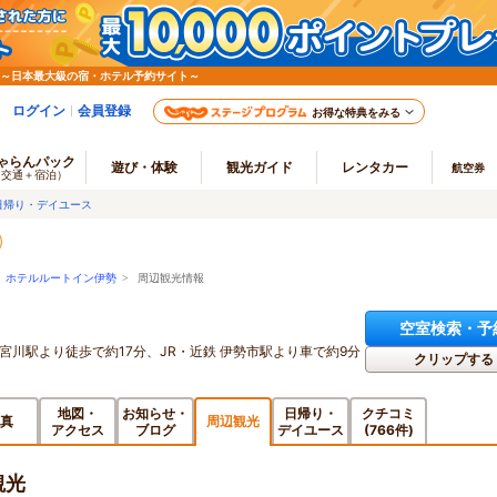
 ～日本最大級の宿・ホテル予約サイト～
ログイン
会員登録
お得な特典をみる
ゃらんパック
遊び・体験
観光ガイド
レンタカー
航空券
（交通＋宿泊）
日帰り・デイユース
>
ホテルルートイン伊勢
> 周辺観光情報
空室検索・予
宮川駅より徒歩で約17分、JR・近鉄 伊勢市駅より車で約9分
クリップする
地図・
お知らせ・
日帰り・
クチコミ
真
周辺観光
アクセス
ブログ
デイユース
(766件)
観光