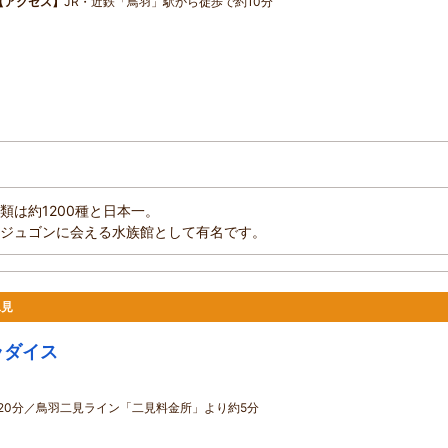
【アクセス】
JR・近鉄「鳥羽」駅から徒歩で約10分
類は約1200種と日本一。
ジュゴンに会える水族館として有名です。
二見
ラダイス
20分／鳥羽二見ライン「二見料金所」より約5分