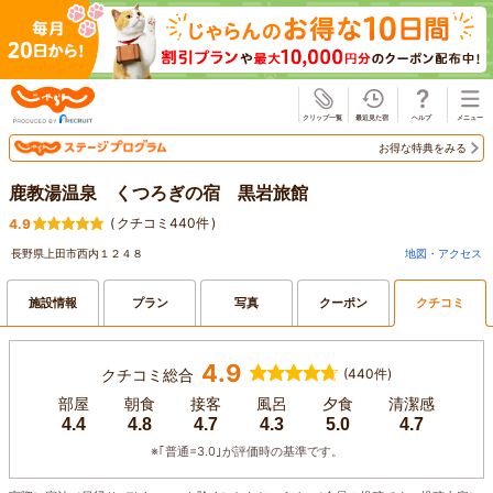
じゃらん
お得な特典をみる
鹿教湯温泉 くつろぎの宿 黒岩旅館
(
クチコミ440件
)
4.9
長野県上田市西内１２４８
地図・アクセス
施設情報
プラン
写真
クーポン
クチコミ
4.9
クチコミ総合
(440件)
部屋
朝食
接客
風呂
夕食
清潔感
4.4
4.8
4.7
4.3
5.0
4.7
※｢普通=3.0｣が評価時の基準です。