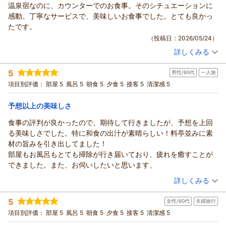
温泉宿なのに、カウンターでのお食事。そのシチュエーションに
鹿教湯温泉 くつろぎの宿 黒岩旅館からの返信
感動。丁寧なサービスで、美味しいお食事でした。とても良かっ
ペコちゃん様
たです。
この度は、ご利用いただき、誠にありがとうございます。
（投稿日：2026/05/24）
りんごのお世話で長野にはよく来られているのですね。
詳しくみる
お料理を思い出していただき、またお越しいただけてとても嬉
宿泊時期：
2026年04月宿泊 (家族旅行)
しく思います。
投稿者：
ぱるりんさん
(女性/50代)
5
鹿教湯の泉質や、直売所でのお買い物もお楽しみいただけたよ
男性/60代
一人旅
宿泊プラン：
【タイムセール】【くつろぎの基本プラン】とろける信州牛と
里山の恵みを堪能
うで何よりです。
和室
朝・夕
項目別評価：
部屋 5
風呂 5
朝食 5
夕食 5
接客 5
清潔感 5
宿泊価格帯：
また長野へお越しの際は、ぜひお立ち寄りください。
19,001～20,000円(大人一人あたり/税込)
心よりお待ちしております。
予想以上の美味しさ
鹿教湯温泉 くつろぎの宿 黒岩旅館からの返信
（返信日：2026/06/10）
食事の評判が良かったので、期待して行きましたが、予想を上回
ぱるりん様
る美味しさでした。特に和食の出汁が素晴らしい！料亭並みに素
この度は、ご利用いただき、誠にありがとうございます。
材の旨みを引き出してました！
お食事処は今年２月に改修を行い、カウンターには県内産の高
部屋もお風呂もとても掃除が行き届いており、疲れを癒すことが
野槙の一枚板を使用しております。木の温もりとともに、お食
できました。また、お伺いしたいと思います、
事をお楽しみいただけたようで、とても嬉しく思います。
（投稿日：2026/05/12）
詳しくみる
またぜひ、季節を変えてゆっくりいらしてください。
心よりお待ちしております。
宿泊時期：
2026年05月宿泊 (一人旅)
5
女性/60代
夫婦旅行
投稿者：
ＧＥＭさん
(男性/60代)
（返信日：2026/06/10）
宿泊プラン：
【じゃらんのお得な10日間】【くつろぎの基本プラン】とろけ
項目別評価：
部屋 5
風呂 5
朝食 5
夕食 5
接客 5
清潔感 5
る信州牛と里山の恵みを堪能
和室
朝・夕