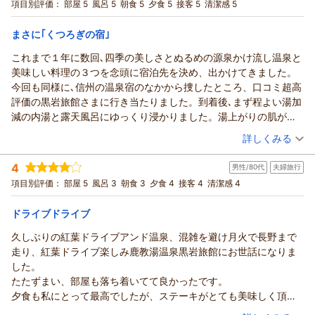
上田の地酒もお楽しみいただけ、酒蔵にも無事立ち寄れたと伺
宿泊プラン：
【じゃらんスペシャルウィーク】 【くつろぎの基本プラン】
項目別評価：
部屋 5
風呂 5
朝食 5
夕食 5
接客 5
清潔感 5
とろける信州牛と里山の恵みを堪能
い、私どもも嬉しくなりました。
和室
朝・夕
宿泊価格帯：
思い出に残るお正月になられたこと、何よりです。
17,001～18,000円(大人一人あたり/税込)
まさに｢くつろぎの宿｣
ありがとうございました。
これまで１年に数回､四季の美しさとぬるめの源泉かけ流し温泉と
鹿教湯温泉 くつろぎの宿 黒岩旅館からの返信
（返信日：2026/01/21）
美味しい料理の３つを念頭に宿泊先を決め、出かけてきました。
バロン様
今回も同様に､信州の温泉宿のなかから捜したところ、口コミ超高
この度は、ご利用いただき、誠にありがとうございます。
評価の黒岩旅館さまに行き当たりました。到着後､まず程よい湯加
当館は仰る通り、決して豪華さや風情のある宿ではございませ
減の内湯と露天風呂にゆっくり浸かりました。湯上がりの肌がつ
んが、その分、お湯とお食事は大切にしております。源泉かけ
るつるでした。お料理の食材はいずれも新鮮で、味付けは濃すぎ
（投稿日：2025/12/05）
流しの温泉や、地元食材を中心に、一品一品手をかけた料理を
詳しくみる
ず､ていねいにとられたダシの旨みを感じました。和食ベースに、
「こういうのがいい」と感じていただけたこと、とても嬉し
宿泊時期：
2025年12月宿泊 (夫婦旅行)
前菜におしゃれなジュレが添えられたり､自家製カスピ海ヨーグル
く、励みになります。
4
男性/80代
夫婦旅行
投稿者：
直ちゃんさん
(女性/70代)
トのなめらかさにもビックリしました。幾種類かのお漬物もそれ
ささやかな宿ではありますが、ほっとして、また来たいなと思
宿泊プラン：
【じゃらんスペシャルウィーク】 【くつろぎの基本プラン】
項目別評価：
部屋 5
風呂 3
朝食 3
夕食 4
接客 4
清潔感 4
ぞれ漬け方が異なり、キュウリは粕漬けの風味がしました。つや
とろける信州牛と里山の恵みを堪能
っていただける宿でありたいと思っています。
和室
朝・夕
つやのコシヒカリには甘さも感じられ､ついおかわりをお願いしま
宿泊価格帯：
また機会がありましたら、ぜひゆっくりお越しください。
16,001～17,000円(大人一人あたり/税込)
ドライブドライブ
した。地産地消の食材の生かし方に｢地元愛｣を感じました。
ありがとうございました。
どの場面でも柔らかな笑顔で対応いただき、心穏やかに過ごすこ
久しぶりの紅葉ドライブアンド温泉、混雑を避け月火で長野まで
鹿教湯温泉 くつろぎの宿 黒岩旅館からの返信
（返信日：2026/01/21）
とができました。帰りの車を運転しながら、夫が｢まさに、いやし
走り、紅葉ドライブ楽しみ鹿教湯温泉黒岩旅館にお世話になりま
直ちゃん様
の宿だったな｣と｡私も同感でした｡また訪れたいと思います。
した。
この度は、黒岩旅館にご宿泊いただき、心温まる口コミをあり
たたずまい、部屋も落ち着いてて良かったです。
がとうございます。
夕食も私にとって最高でしたが、ステーキがとても美味しく頂い
温泉やお料理をゆっくり楽しんでいただけたとのこと、とても
たが量が少なく残念です。
（投稿日：2025/11/19）