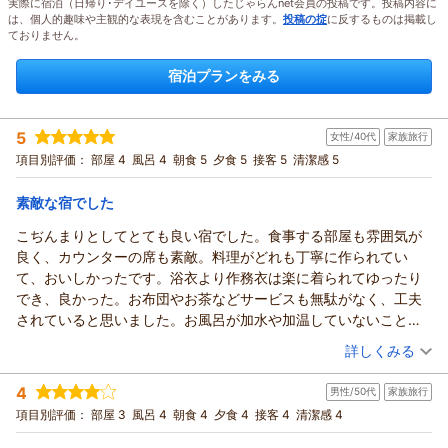
実際に宿泊（日帰り･デイユースを除く）したじゃらんnet会員の投稿です。投稿内容に
は、個人的趣味や主観的な表現を含むことがあります。
投稿の掟
に反するものは掲載し
ておりません。
宿泊プランをみる
5
女性/40代
家族旅行
項目別評価：
部屋 4
風呂 4
朝食 5
夕食 5
接客 5
清潔感 5
素敵な宿でした
こぢんまりとしてとても良い宿でした。食事する部屋も雰囲気が
良く、カウンターの席も素敵。料理がどれも丁寧に作られてい
て、おいしかったです。浴衣より作務衣は楽に着られてゆったり
でき、良かった。お布団やお茶などサービスも無駄がなく、工夫
されていると思いました。お風呂が加水や加温していないこと、
毎日掃除して入れ替えていること、すごいです。
（投稿日：2026/07/30）
詳しくみる
宿泊時期：
2026年07月宿泊 (家族旅行)
4
男性/50代
家族旅行
投稿者：
はなぼうさん
(女性/40代)
宿泊プラン：
【じゃらんのお得な10日間】【くつろぎの基本プラン】とろけ
項目別評価：
部屋 3
風呂 4
朝食 4
夕食 4
接客 4
清潔感 4
る長野県産牛を堪能＜じゃらん限定＞
和室
朝・夕