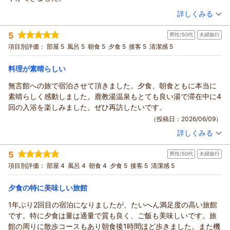
た来ます！」とのお言葉を頂戴し、とても嬉しく感謝しており
（投稿日：2026/06/16）
ます。
詳しくみる
これからも心地よくお過ごしいただける宿でいられるよう努め
宿泊時期：
2026年06月宿泊 (家族旅行)
てまいります。
5
男性/50代
夫婦旅行
投稿者：
じゃあらんさん
(男性/60代)
また是非季節を変えてお越しください。
宿泊プラン：
【くつろぎの基本プラン】とろける長野県産牛と里山の恵みを
項目別評価：
部屋 5
風呂 5
朝食 5
夕食 5
接客 5
清潔感 5
堪能＜じゃらん限定＞
心よりお待ちしております。
和室
朝・夕
宿泊価格帯：
22,001～23,000円(大人一人あたり/税込)
（返信日：2026/07/15）
料理が素晴らしい
無言館への旅で宿泊させて頂きました。夕食、朝食ともに本当に
鹿教湯温泉 くつろぎの宿 黒岩旅館からの返信
素晴らしく感動しました。鹿教湯温泉もとても良い湯で滞在中に4
じゃあらん様
回の入浴を楽しみました。ぜひ再訪したいです。
この度は、ご利用いただき誠にありがとうございました。
（投稿日：2026/06/09）
おもてなしやお食事、器も気に入っていただけて、とても嬉し
詳しくみる
いです。
宿泊時期：
2026年06月宿泊 (夫婦旅行)
ご家族で、時間が経つのを忘れるほど楽しんでいただけたこ
投稿者：
アジキスさん
(男性/50代)
5
と、そしてお食事の際にも「感激しました。」とおっしゃって
男性/50代
夫婦旅行
宿泊プラン：
【じゃらんのお得な10日間】【くつろぎの基本プラン】とろけ
る信州牛と里山の恵みを堪能
いただけたことがとても印象に残っており、感謝しておりま
和室
朝・夕
項目別評価：
部屋 4
風呂 4
朝食 4
夕食 5
接客 5
清潔感 5
宿泊価格帯：
す。
20,001～21,000円(大人一人あたり/税込)
またぜひ季節を変えてお越しください。
夕食の特に美味しい旅館
鹿教湯温泉 くつろぎの宿 黒岩旅館からの返信
心よりお待ちしております。
1年ぶり2回目の宿泊になりましたが、たいへん満足度の高い旅館
アジキス様
（返信日：2026/07/15）
です。特に夕食は量は適量で質も良く、ご飯も美味しいです。旅
この度は、ご利用いただき、誠にありがとうございます。
館の周りに散歩コースもあり朝食後1時間ほど歩きました。また機