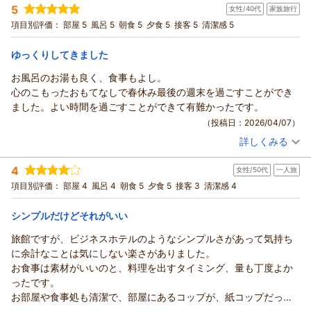
ち並んで風情を感じさせてくれます。桜、桃がちょうど咲き誇
同大きな励みをいただいております。
5
女性/40代
家族旅行
投稿者：
アヒルさん
(男性/60代)
り、渓谷を渡った先の文殊堂（県宝）には芭蕉の句碑がありまし
「あと５０回は行きたい」とのお気持ちにお応えできるよう、
宿泊プラン：
【じゃらんスペシャルウィーク】 【くつろぎの基本プラン】
項目別評価：
部屋 5
風呂 5
朝食 5
夕食 5
接客 5
清潔感 5
た。温泉はすべて数種類の源泉をブレンドした掛け流し（加温・
とろける信州牛と里山の恵みを堪能
これからも、ほっと心がゆるむ宿であり続けられるよう努めて
和室
朝・夕
循環なし）とのことで、適温でとろみのある肌触りでした。帰路
宿泊価格帯：
まいります。
17,001～18,000円(大人一人あたり/税込)
ゆっくりしてきました
は道の駅マルメロの駅にて地場野菜や味噌を買い込みました。人
またお会いできる日を、心よりお待ちしております。
も自然も優しいのどかな旅を満喫しました。
お風呂のお湯も良く、食事もよし。
鹿教湯温泉 くつろぎの宿 黒岩旅館からの返信
（返信日：2026/04/30）
心のこもったおもてなしで春休み最後の週末を過ごすことができ
アヒル様
ました。よい時間を過ごすことができて有難かったです。
この度は、ご利用いただき、誠にありがとうございました。
（投稿日：2026/04/07）
丁寧で、あたたかいご感想をありがとうございます。
詳しくみる
信州のお食事やお酒をお楽しみいただけたこと、量もちょうど
宿泊時期：
2026年04月宿泊 (家族旅行)
よかったとのお言葉に、ほっとしております。
投稿者：
ぺーさん
(女性/40代)
4
滞在中も、快適にお過ごしいただけたようで安心しました。
女性/50代
一人旅
宿泊プラン：
【じゃらんのお得な10日間】【くつろぎの基本プラン】とろけ
る信州牛と里山の恵みを堪能
散策や文殊堂、源泉かけ流しのお湯も満喫していただけて嬉し
和室
朝・夕
項目別評価：
部屋 4
風呂 4
朝食 5
夕食 5
接客 3
清潔感 4
宿泊価格帯：
いです。
20,001～21,000円(大人一人あたり/税込)
また季節を変えて、のどかな時間をお過ごしにいらしてくださ
シンプルだけどそれがいい
鹿教湯温泉 くつろぎの宿 黒岩旅館からの返信
い。
旅館ですが、ビジネスホテルのようなシンプルさがあって気持ち
心よりお待ちしております。
ぺー様
に余計なことは気にしない楽さがありました。
この度は、ご利用いただき、誠にありがとうございました。
（返信日：2026/04/30）
お食事は素材がいいのと、料理を出すタイミング、量も丁度よか
春休み最後の週末を当館でお過ごしいただけたこと、とても嬉
ったです。
しく思います。
お部屋や食事処も清潔で、部屋にあるコップが、紙コップだった
お風呂やお食事もご満足いただけたようで安心しました。