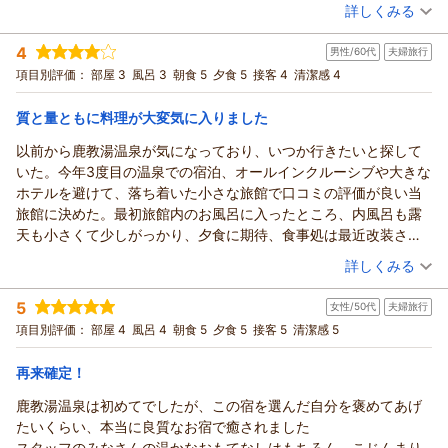
のも珍しくいろいろ考えて工夫されているなあと思いました。
（投稿日：2026/03/02）
詳しくみる
食材に興味を持ってくださり、楽しそうに美味しく召し上がっ
ているご様子が印象的でした。私まであたたかい気持ちにさせ
宿泊時期：
2026年02月宿泊 (一人旅)
4
ていただきました。
男性/60代
夫婦旅行
投稿者：
さゆちゃんさん
(女性/50代)
宿泊プラン：
【ひとり旅プラン】夕朝食付◆心地よい空間で自分だけの特別
またぜひ、季節を変えてゆっくりいらしてくださいね。
項目別評価：
部屋 3
風呂 3
朝食 5
夕食 5
接客 4
清潔感 4
な時間を ＜じゃらん限定＞
和室
朝・夕
お待ちしております。
宿泊価格帯：
28,001～29,000円(大人一人あたり/税込)
質と量ともに料理が大変気に入りました
（返信日：2026/04/09）
以前から鹿教湯温泉が気になっており、いつか行きたいと探して
鹿教湯温泉 くつろぎの宿 黒岩旅館からの返信
いた。今年3度目の温泉での宿泊、オールインクルーシブや大きな
さゆちゃんさま
ホテルを避けて、落ち着いた小さな旅館で口コミの評価が良い当
この度は、ご利用いただき、誠にありがとうございました。
旅館に決めた。最初旅館内のお風呂に入ったところ、内風呂も露
気負わず、ゆっくりお過ごしいただけた様子で何よりです。
天も小さくて少しがっかり、夕食に期待、食事処は最近改装され
お食事や、館内の清潔さ、備品にも目を向けてくださり嬉し
たのか綺麗、料理は地産地消をうたっており、各料理に工夫が施
（投稿日：2026/02/28）
く、そして励みになります。
詳しくみる
されていた。馬肉と信州牛のサーロインは絶品でした。翌日の朝
またぜひ、季節を変えて、のんびりいらしてください。
宿泊時期：
2026年02月宿泊 (夫婦旅行)
食も美味しく頂きました。味は少し濃いめ、妻は各料理がのせら
ありがとうございました。
5
女性/50代
夫婦旅行
投稿者：
うららパパさん
(男性/60代)
れてた器が気に入ってました。お風呂も前日と男女入れ替えで、
宿泊プラン：
【じゃらんスペシャルウィーク】 【くつろぎの基本プラン】
（返信日：2026/03/05）
項目別評価：
部屋 4
風呂 4
朝食 5
夕食 5
接客 5
清潔感 5
早朝檜の桶風呂に入り、これもありかと評価が上がりました。歩
とろける信州牛と里山の恵みを堪能
和室
朝・夕
いて10分もかからない酒屋に信州のお酒がいっぱい、酒好きの私
宿泊価格帯：
17,001～18,000円(大人一人あたり/税込)
再来確定！
は店内の樽に入ってた量り売りの生酒と冷蔵庫の上田の地酒を土
産にしました。また、翌日は安曇野へ車で行きましたが１時間も
鹿教湯温泉は初めてでしたが、この宿を選んだ自分を褒めてあげ
鹿教湯温泉 くつろぎの宿 黒岩旅館からの返信
かからず。全体を通して満足した旅行が出来ました。有難うござ
たいくらい、本当に良質なお宿で癒されました
うららパパさま
いました。
スタッフのみなさんの温かなおもてなしはもちろん、こじんまり