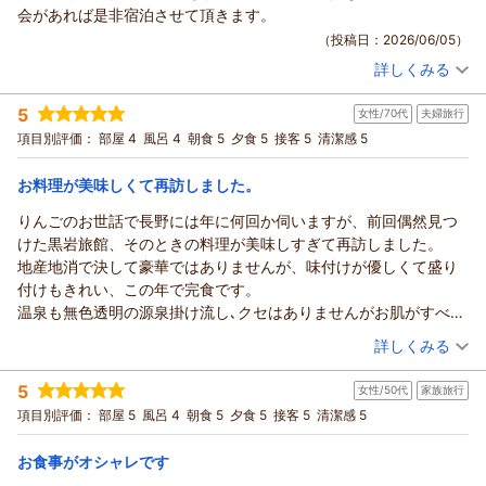
夕食・朝食ともにご満足いただけたようでホッとしておりま
会があれば是非宿泊させて頂きます。
す。
（投稿日：2026/06/05）
温泉もゆっくりお楽しみいただけ何よりです。
詳しくみる
また、食材やお味噌にもご興味をお持ちいただいていたとのこ
宿泊時期：
2026年05月宿泊 (夫婦旅行)
と、印象に残っております。
投稿者：
なっくんゴーさん
(男性/50代)
5
女性/70代
夫婦旅行
宿泊プラン：
【じゃらんスペシャルウィーク】 【くつろぎの基本プラン】
地元のお味噌屋さんにもお立ち寄りいただけておりましたら幸
とろける信州牛と里山の恵みを堪能
和室
朝・夕
項目別評価：
部屋 4
風呂 4
朝食 5
夕食 5
接客 5
清潔感 5
いです。
宿泊価格帯：
19,001～20,000円(大人一人あたり/税込)
またのお越しを心よりお待ちしております。
お料理が美味しくて再訪しました。
ありがとうございました。
鹿教湯温泉 くつろぎの宿 黒岩旅館からの返信
（返信日：2026/06/10）
りんごのお世話で長野には年に何回か伺いますが、前回偶然見つ
なっくんゴー様
けた黒岩旅館、そのときの料理が美味しすぎて再訪しました。
この度は、ご利用いただき、誠にありがとうございます。
地産地消で決して豪華ではありませんが、味付けが優しくて盛り
１年ぶりに再びお越しいただき、大変うれしく思います。
付けもきれい、この年で完食です。
特に地元の美味しい食材にこだわってお料理をご用意しており
温泉も無色透明の源泉掛け流し､クセはありませんがお肌がすべす
ますので、喜んでいただけたようで何よりです。
べです。
（投稿日：2026/06/02）
詳しくみる
季節ごとに表情を変える鹿教湯の散策も、とても気持ちが良
帰りに教えて頂いた農産物直売所でも沢山新鮮な野菜類を購入で
く、おすすめです。
宿泊時期：
2026年05月宿泊 (夫婦旅行)
きました。
5
ぜひまた機会がございましたら、信州の味を楽しみにお越しく
女性/50代
家族旅行
投稿者：
ペコちゃんさん
(女性/70代)
りんご畑には少し遠いのですが、またうかがいます。
宿泊プラン：
【じゃらんスペシャルウィーク】 【くつろぎの基本プラン】
ださい。
項目別評価：
部屋 5
風呂 4
朝食 5
夕食 5
接客 5
清潔感 5
ありがとうございました。
とろける信州牛と里山の恵みを堪能
和室
朝・夕
ありがとうございました。
宿泊価格帯：
17,001～18,000円(大人一人あたり/税込)
お食事がオシャレです
（返信日：2026/06/10）