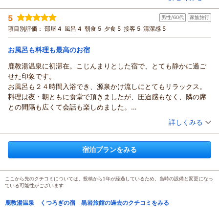
した。盛り付け、器もきれいで、また、美味しいお酒の発見もで
ね！
宿泊時期：
2025年08月宿泊 (夫婦旅行)
き大満足でした。もちろん朝食とも！
お食事もご満足いただけたようでホッとしています♪
5
男性/60代
家族旅行
投稿者：
まるはさん
(男性/50代)
食事の事しか書いていませんが、滞在期間中はなんとなく私たち
ちょうど新米もお楽しみいただけて、おかわり！ありがとうご
宿泊プラン：
【信州蓼科牛贅沢味覚プラン】しゃぶしゃぶorすき焼きで至福
項目別評価：
部屋 4
風呂 4
朝食 5
夕食 5
接客 5
清潔感 5
夫婦の感覚？に合っている様な気がしてたいへん居心地が良かっ
のひとときを
ざいました。
和室
朝・夕
たです。
宿泊価格帯：
ぜひまた機会がございましたら、信州の味を楽しみにお越しく
30,001円以上(大人一人あたり/税込)
お風呂も料理も最高のお宿
翌朝は玄関の外までお見送りを頂きとても嬉しかったです。車を
ださい。
走らせ、坂道をあがっている最中で、「再訪決定！」と二人で叫
鹿教湯温泉に初滞在。こじんまりとした宿で、とても静かに過ご
鹿教湯温泉 くつろぎの宿 黒岩旅館からの返信
ありがとうございました。
んでおりました。
せた印象です。
まるは様
（返信日：2025/10/07）
いつかは連泊で伺いたいと思います。
お風呂も２４時間入浴でき、源泉かけ流しにとてもリラックス。
この度は、ご利用いただき、誠にありがとうございました。
本当に楽しい思い出となりました。ありがとうございました。
料理は夜・朝ともに食堂で頂きましたが、圧迫感もなく、隣の席
また、心温まるご感想をいただき、ありがとうございます。
との間隔も広くて会話も楽しめました。
長野県を知り尽くした仲の良い素敵なご夫婦で、私も色んなお
何より料理はとてもどのお皿もとても美味しくて、中でも追加で
（投稿日：2025/08/26）
話しが聞け楽しいひとときでした！
詳しくみる
注文させて頂いた蕎麦がきが最高、もう一度味わいたいです。
お帰りになる最後の最後まで温かいお言葉をかけていただき、
宿泊時期：
2025年08月宿泊 (家族旅行)
お酒も信州を代表する銘柄も飲めて、大満足の滞在でした。
思わずウルッとしてしまいました。
投稿者：
cooさんさん
(男性/60代)
宿泊プランをみる
次回はぜひ連泊でゆっくりとお過ごしいただければと思います♪
宿泊プラン：
【スタンダードプラン】鹿教湯温泉で山の恵みを堪能 ＜じゃら
ん限定＞
またお会いできる日を楽しみにしております。
和室
朝・夕
宿泊価格帯：
ありがとうございました。
19,001～20,000円(大人一人あたり/税込)
ここから先のクチコミについては、投稿から1年が経過しているため、当時の設備と変更になっ
（返信日：2025/09/08）
ている可能性がございます
鹿教湯温泉 くつろぎの宿 黒岩旅館からの返信
鹿教湯温泉 くつろぎの宿 黒岩旅館の過去のクチコミをみる
cooさん様
この度は、ご利用いただき、誠にありがとうございました。