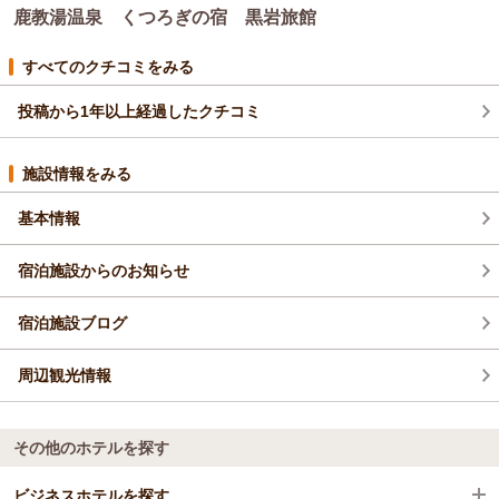
ご家族皆さまで仲良く過ごされてるお姿がとても印象的で、
鹿教湯温泉 くつろぎの宿 黒岩旅館
特に、娘さんが料理を運ぶたびに喜んで召し上がってくださ
り、
すべてのクチコミをみる
私もとても嬉しく幸せな気持ちになりました！
またぜひ、そばがきと信州の味を楽しみにお越しください。
投稿から1年以上経過したクチコミ
ありがとうございました。
（返信日：2025/08/27）
施設情報をみる
基本情報
宿泊施設からのお知らせ
宿泊施設ブログ
周辺観光情報
その他のホテルを探す
ビジネスホテルを探す