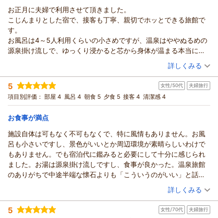
ありがとうございました。
初めて伺いましたがとても素敵なお宿でした
お正月に夫婦で利用させて頂きました。
鹿教湯温泉 くつろぎの宿 黒岩旅館からの返信
（返信日：2026/02/25）
お世話になりましてありがとうございました
こじんまりとした宿で、接客も丁寧、親切でホッとできる旅館で
hanahana様
す。
この度は、ご利用いただき、誠にありがとうございます。
お風呂は4～5人利用くらいの小さめですが、温泉はややぬるめの
ゆっくりお過ごしいただけた様子を伺い、とても嬉しく思って
源泉掛け流しで、ゆっくり浸かると芯から身体が温まる本当に心
おります。
身が安らげる良い温泉だと思います。
（投稿日：2026/01/04）
お食事につきまして、器や味付け、空間まで丁寧に感じ取って
詳しくみる
一番びっくりしたのは食事です。高級料亭や割烹を超えるレベル
くださり、ありがとうございます。
宿泊時期：
2026年01月宿泊 (夫婦旅行)
で素材と出汁の旨みを大切にした、工夫を凝らしたお料理で大満
「また食べに行きたい」と思っていただけたことは、私たちも
5
女性/50代
夫婦旅行
投稿者：
デブちんさん
(男性/60代)
足でした。この料理のために足を運ぶお客様も多いと思います。
とても嬉しく何よりの励みになります。
宿泊プラン：
年末年始【くつろぎの基本プラン】鹿教湯温泉で山の恵みを堪
項目別評価：
部屋 4
風呂 4
朝食 5
夕食 5
接客 4
清潔感 4
私たちもファンになりました。
能 ＜じゃらん限定＞_
これからも、ほっと寛いでいただける宿でいられるよう努めて
和室
朝・夕
上田市の地酒も揃っていて、美味しい貴重なお酒も飲めました。
宿泊価格帯：
まいります。
29,001～30,000円(大人一人あたり/税込)
お食事が満点
酒蔵に関する情報提供して頂き、翌日、帰りに酒蔵に寄って一本
ぜひまた季節を変えて、のんびりいらしてくださいね。
手に入れて帰りました。
施設自体は可もなく不可もなくで、特に風情もありません。お風
鹿教湯温泉 くつろぎの宿 黒岩旅館からの返信
ありがとうございました。
本当に親切な気遣い、美味しい料理に感動した宿でした。
呂も小さいですし、景色がいいとか周辺環境が素晴らしいわけで
デブちん様
（返信日：2026/02/25）
思い出に残るお正月になりました。ありがとうございました。
もありません。でも宿泊代に鑑みると必要にして十分に感じられ
この度は、お正月の大切なご旅行に当館をご利用いただき、誠
ました。お湯は源泉掛け流しですし、食事が良かった。温泉旅館
にありがとうございました。
のありがちで中途半端な懐石よりも「こういうのがいい」と話し
こじんまりとした温泉ではありますが、お湯には自信があり、
ました。豪華ではなくても、地元の食材を中心に、きちんとおい
（投稿日：2025/12/24）
ゆっくり温まっていただけたとのこと嬉しく思います。
詳しくみる
しさを考え抜かれた上で手をかけた料理で、非常に好感が持てま
また、お食事について、あたたかいお言葉を頂戴し、料理人と
宿泊時期：
2025年11月宿泊 (夫婦旅行)
した。
もども胸がいっぱいです。
5
女性/70代
夫婦旅行
投稿者：
バロンさん
(女性/50代)