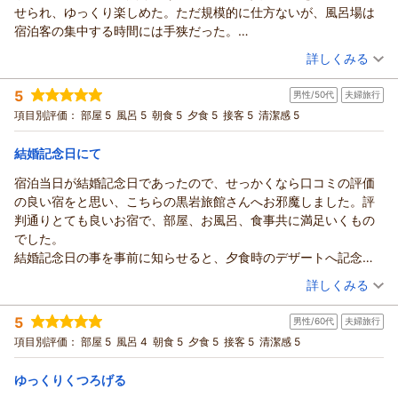
この度は、１年振りにご宿泊いただき、また温かいお言葉をあ
せられ、ゆっくり楽しめた。ただ規模的に仕方ないが、風呂場は
りがとうございます。
宿泊客の集中する時間には手狭だった。
メイドイン信州の食材や、お湯を気に入っていただけ光栄で
周辺も素晴らしい自然環境に恵まれていると思えるところだった
（投稿日：2025/10/21）
す。
詳しくみる
が、大変残念なことに寂れた大型宿泊設備が点在しており、せっ
また来年もお会いできるのを、心より楽しみにお待ちしており
宿泊時期：
2025年10月宿泊 (夫婦旅行)
かくの温泉や景観を生かし切れていない印象を持った。
ます。
5
男性/50代
夫婦旅行
投稿者：
nantokさん
(男性/70代)
ありがとうございました。
宿泊プラン：
【蕎麦がきプラン】信州産蕎麦の風味を満喫
項目別評価：
部屋 5
風呂 5
朝食 5
夕食 5
接客 5
清潔感 5
和室
朝・夕
宿泊価格帯：
21,001～22,000円(大人一人あたり/税込)
（返信日：2025/11/07）
結婚記念日にて
鹿教湯温泉 くつろぎの宿 黒岩旅館からの返信
宿泊当日が結婚記念日であったので、せっかくなら口コミの評価
nantok様
の良い宿をと思い、こちらの黒岩旅館さんへお邪魔しました。評
この度は、ご利用いただき誠にありがとうございました。
判通りとても良いお宿で、部屋、お風呂、食事共に満足いくもの
また、温かいお言葉をありがとうございます。
でした。
お風呂が少し手狭に感じられたとのこと、ご不便をおかけしま
結婚記念日の事を事前に知らせると、夕食時のデザートへ記念日
した。
を祝うプレートをご用意頂きとても有り難く思いました。感謝の
（投稿日：2025/10/20）
詳しくみる
それでも泉質を気に入ってくださり感謝いたします。
気持ちで妻も私もいっぱいです。
静かな温泉街ですが、また機会がありましたら、ぜひゆっくり
宿泊時期：
2025年10月宿泊 (夫婦旅行)
本当にその節はお世話になりました。
5
お寛ぎにいらしてください。
男性/60代
夫婦旅行
投稿者：
ぎんちゃんさん (男性/50代)
また機会があれば是非伺わせて頂きます。
宿泊プラン：
【スタンダードプラン】鹿教湯温泉で山の恵みを堪能 ＜じゃら
お待ちしております。
項目別評価：
部屋 5
風呂 4
朝食 5
夕食 5
接客 5
清潔感 5
ん限定＞
和室
朝・夕
（返信日：2025/11/07）
宿泊価格帯：
19,001～20,000円(大人一人あたり/税込)
ゆっくりくつろげる