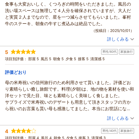
食事も大変おいしく、くつろぎの時間をいただきました。風呂の
鹿教湯温泉 くつろぎの宿 黒岩旅館からの返信
洗い場スペースは無理して４人分を確保されていますが、大人だ
ぎんちゃん様
と実質２人までなので、星を一つ減らさせてもらいました。峯村
この度は、ご結婚記念日にご宿泊いただき、誠にありがとうご
牛のステーキ、朝食の牛すじ煮込みは絶品でした。
ざいました。
（投稿日：2025/10/01）
大切な日にお二人でゆっくりお過ごしいただけたようで嬉しい
詳しくみる
です。
宿泊時期：
2025年09月宿泊 (夫婦旅行)
ささやかでしたが、喜んでいただけたようで何よりです。
投稿者：
touさん
(男性/60代)
5
またぜひ、仲良くお越しくださいね♪
男性/60代
家族旅行
宿泊プラン：
【じゃらんのお得な10日間】【くつろぎの基本プラン】とろけ
る信州牛と里山の恵みを堪能
お待ちしております。
和室
朝・夕
項目別評価：
部屋 5
風呂 5
朝食 5
夕食 5
接客 5
清潔感 5
宿泊価格帯：
19,001～20,000円(大人一人あたり/税込)
（返信日：2025/11/07）
評価どおり
鹿教湯温泉 くつろぎの宿 黒岩旅館からの返信
母の米寿祝いの信州旅行のため利用させて貰いました。評価どお
tou様
り素晴らしい癒し旅館です。料理(夕朝)は、地の物を素材を使い和
この度は、ご利用いただき、誠にありがとうございました。
洋セットで見た目、味とも素晴らしく美味しく食しました。
お食事をお楽しみいただけたとのこと、とても嬉しいです。
サプライズで米寿祝いのデザートも用意して頂きスタッフの方か
お風呂の洗い場スペースにつきましては貴重なご意見をありが
ら祝いのお言葉も貰い母も感激してました。本当にお世話になり
とうございます。
ました。
（投稿日：2025/09/30）
詳しくみる
構造上すぐには難しいのですが、今後の改善の参考にさせてい
また、機会あれば是非利用したいと思っております。
ただきます。
宿泊時期：
2025年09月宿泊 (家族旅行)
4
ありがとうございました。
男性/40代
家族旅行
投稿者：
７ちゃんさん
(男性/60代)
宿泊プラン：
【蕎麦がきプラン】信州産蕎麦の風味を満喫
項目別評価：
部屋 4
風呂 4
朝食 5
夕食 5
接客 3
清潔感 3
和室
朝・夕
（返信日：2025/10/07）