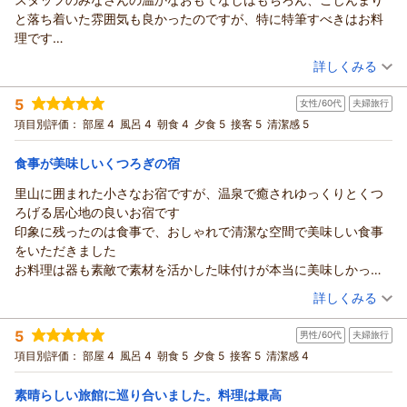
この度は、ご利用いただき、誠にありがとうございました。
と落ち着いた雰囲気も良かったのですが、特に特筆すべきはお料
お料理や信州の食材、器も楽しんでいただけたとのこと、嬉し
理です
く拝読しました。
素材も味付けも量も、一品一品全て美味しく味わい、夫婦共に大
（投稿日：2026/02/23）
お風呂はこじんまりとした造りですが、源泉かけ流しの湯を毎
詳しくみる
満足でした
日入れ替えながら大切に守っております。檜の樽風呂も含め、
宿泊時期：
2026年02月宿泊 (夫婦旅行)
おとなの落ち着いたお客さんに愛されている旅館なのだと思いま
ゆっくりお楽しみいただけていましたら何よりです。
5
女性/60代
夫婦旅行
投稿者：
なぐちゃんさん
(女性/50代)
すが、私たちも仲間入りしたいと思えるお宿でした
またぜひ、季節を変えて、信州のお酒や温泉を楽しみにいらし
宿泊プラン：
【じゃらんのお得な10日間】【くつろぎの基本プラン】とろけ
項目別評価：
部屋 4
風呂 4
朝食 4
夕食 5
接客 5
清潔感 5
る信州牛と里山の恵みを堪能
てください。
和室
朝・夕
宿泊価格帯：
ありがとうございました。
19,001～20,000円(大人一人あたり/税込)
食事が美味しいくつろぎの宿
（返信日：2026/03/05）
里山に囲まれた小さなお宿ですが、温泉で癒されゆっくりとくつ
鹿教湯温泉 くつろぎの宿 黒岩旅館からの返信
ろげる居心地の良いお宿です
なぐちゃん様
印象に残ったのは食事で、おしゃれで清潔な空間で美味しい食事
この度は、ご利用いただき、誠にありがとうございます。
をいただきました
再来確定！のタイトルに、思わず笑顔になりました。
お料理は器も素敵で素材を活かした味付けが本当に美味しかった
とてもあたたかいお言葉をいただき本当に嬉しいです。
です
（投稿日：2026/02/22）
お料理も、ご夫婦でご満足いただけたようで、光栄です。
詳しくみる
丁寧に作っていただいたおもてなしを感じるお料理でした
一品一品を大切に味わってくださったことが伝わり、ほっとし
宿泊時期：
2026年01月宿泊 (夫婦旅行)
またこの食事を食べに行きたい！と思いました
た気持ちになりました。
5
男性/60代
夫婦旅行
投稿者：
hanahanaさん
(女性/60代)
接客もふわぁっとした優しい感じがして、それもまた居心地の良
「仲間入りしたい」と思っていただけたことも、心から嬉しく
宿泊プラン：
【じゃらんスペシャルウィーク】 【くつろぎの基本プラン】
項目別評価：
部屋 4
風呂 4
朝食 5
夕食 5
接客 5
清潔感 4
さの理由の一つです
とろける信州牛と里山の恵みを堪能
思っております。
和室
朝・夕
お風呂は少し狭めですが温度も丁度良くいつまでも入っていたい
宿泊価格帯：
ぜひまた季節を変えて、のんびりいらしてください。
17,001～18,000円(大人一人あたり/税込)
素晴らしい旅館に巡り合いました。料理は最高
と思えるほど良い温泉でした