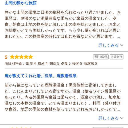
宿泊価格帯：
19,001～20,000円(大人一人あたり/税込)
山間の静かな旅館
静かな山間の環境に日頃の喧騒を忘れゆったり過ごせました。お
風呂は、刺激のない湯量豊富な柔らかい泉質の温泉でした。夕
食、朝食は土地の物を使い珍しい山の幸を味わえました。お米と
お味噌がとても美味しかったです。もう少し量が多ければと思い
ましたが、この物価高の時代では止むを得ないかと思います。お
風呂と地の料理と静かな環境だけを求める方にはおすすめです。
（投稿日：2026/07/06）
詳しくみる
宿泊時期：
2026年06月宿泊 (家族旅行)
5
男性/50代
夫婦旅行
投稿者：
チャーミーさん
(男性/50代)
宿泊プラン：
【くつろぎの基本プラン】とろける信州牛と里山の恵みを堪能
項目別評価：
部屋 4
風呂 4
朝食 5
夕食 5
接客 5
清潔感 5
＜じゃらん限定＞
和室
朝・夕
宿泊価格帯：
20,001～21,000円(大人一人あたり/税込)
鹿が教えてくれた湯、温泉、鹿教湯温泉
前から気になっていた鹿教湯温泉！黒岩旅館に宿泊してきまし
鹿教湯温泉 くつろぎの宿 黒岩旅館からの返信
た。こじんまりとしている宿ですが、温泉（檜＆ワイン樽風呂が
チャーミー様
あったり、内＆外風呂も泉質は柔らかく、源泉かけ流し、加水加
この度はご利用いただき、誠にありがとうございました。
温なしの本物の温泉で、とても温まりました）、料理（盛り付け
また心温まるご感想をありがとうございます。
や食器、地元の季節の食材を使っていてどれもおいしかったで
ゆっくりお過ごしいただけたご様子を伺い、大変嬉しく思いま
す！）、接客（スタッフ皆さんが感じ良かったです）、清潔感
（投稿日：2026/07/05）
す。
詳しくみる
（部屋や温泉含め館内きちんと掃除している感じです）、全てが
お料理の量につきましても、貴重なご意見をありがとうござい
宿泊時期：
2026年07月宿泊 (夫婦旅行)
良かったです。 鹿教湯温泉は国民保養温泉地であり、湯治の文