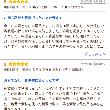
ます。
5
男性/60代
夫婦旅行
投稿者：
kitaさん
(男性/50代)
化もあるのか、静かにゆっくりしたい人にオススメです。
当館では物価高によるお料理の量や内容の変更は行っておら
宿泊プラン：
【くつろぎの基本プラン】とろける長野県産牛と里山の恵みを
項目別評価：
部屋 5
風呂 5
朝食 5
夕食 5
接客 5
清潔感 5
堪能＜じゃらん限定＞
ず、厳選した食材を活かしたお料理をご提供しております。い
和室
朝・夕
宿泊価格帯：
ただいたご意見は今後の参考とさせていただきます。
22,001～23,000円(大人一人あたり/税込)
お湯も料理も最高でした。また来ます!
また機会がありましたら、信州の味を楽しみにお越しくださ
全てに夫婦ともに大満足です。お湯も加温加水なし、かけ流しで
鹿教湯温泉 くつろぎの宿 黒岩旅館からの返信
い。
鹿教湯の軟らかい湯を堪能しました。温度も調度よくゆっくりで
ありがとうございました。
kita様
きました。料理も素晴らしく貴重な牛肉も出して頂けましたが一
この度は、ご利用いただき誠にありがとうございました。
（返信日：2026/07/23）
品一品素材の味を活かした優しい味付けで何を食べても美味しか
そして、とても励みになる口コミをいただきありがとうござい
ったです。またお邪魔しますのでその時を今から楽しみにしてい
ます。
ます。
（投稿日：2026/07/04）
温泉と食で、ほっとできる、また帰って来たくなるような宿で
詳しくみる
ありたいなと思っております。
宿泊時期：
2026年07月宿泊 (夫婦旅行)
また是非季節を変えてお越しください。
5
男性/60代
家族旅行
投稿者：
nakさん
(男性/60代)
心よりお待ちしております。
宿泊プラン：
【じゃらんスペシャルウィーク】 【くつろぎの基本プラン】
項目別評価：
部屋 4
風呂 4
朝食 5
夕食 5
接客 4
清潔感 4
とろける信州牛と里山の恵みを堪能
和室
朝・夕
（返信日：2026/07/23）
宿泊価格帯：
17,001～18,000円(大人一人あたり/税込)
おもてなし、食事共に良かったです
家族旅行で利用しました。接客がとても丁寧で気持ちよく過ごす
鹿教湯温泉 くつろぎの宿 黒岩旅館からの返信
ことが出来ました。口コミで良かった食事ですが、果たして出て
ｎａｋ様
きてみれば、これまた美味しくて時間が経つのを忘れる感じでし
この度は、ご利用いただき誠にありがとうございました。
た。地元の素材を使った料理の数々、器も素敵で見た目も楽しむ
鹿教湯のお湯や、お料理にご満足いただけたこと、そして「ま
事ができました。