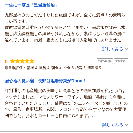
宿泊価格帯：
21,001～22,000円(大人一人あたり/税込)
一生に一度は「黒岩旅館泊」！
九部屋のみのこぢんまりした旅館ですが、全てに満点！の素晴ら
鹿教湯温泉 くつろぎの宿 黒岩旅館からの返信
しい宿です。
GEM様
鹿教湯温泉は柔らかい湯で知られていますが、黒岩旅館は差し水
この度は、ご利用いただき、誠にありがとうございます。
無し温度調整無しの源泉かけ流しながら、素晴らしい適温の湯に
お食事を一品一品丁寧に味わってお召し上がりいただけたご様
溢れています。内湯、露天ともに浴場は大浴場ではありません
子が伝わり、とても嬉しく拝見いたしました。
が、ちょうど良い広さ。
（投稿日：2026/04/27）
出汁もお口に合いましたようで、大変励みになります。
詳しくみる
入れ替え制で、片湯には檜風呂、ワイン樽風呂もあり楽しめま
お部屋や温泉でもゆっくりお過ごしいただけたようで安心いた
宿泊時期：
2026年04月宿泊 (夫婦旅行)
す。
しました。
5
男性/60代
夫婦旅行
投稿者：
クロウさん
(女性/60代)
部屋も清潔で、布団カバーの白さもまぶしく、布団も上等。
その後、お変わりなくお過ごしでしょうか。
宿泊プラン：
【じゃらんのお得な10日間】【くつろぎの基本プラン】とろけ
項目別評価：
部屋 4
風呂 4
朝食 4
夕食 5
接客 5
清潔感 5
そして、なんといっても抜群に素晴らしいのがお食事。
る信州牛と里山の恵みを堪能
次回はぜひお二人でお越しください。
和室
朝・夕
センスが良い落ち着いた食事処で、夜は美味抜群の和風フルコー
宿泊価格帯：
心よりお待ちしております。
22,001～23,000円(大人一人あたり/税込)
居心地の良い宿 長野は地場野菜がGood！
ス、朝は小鉢が並ぶ上品な美味しいお膳。
（返信日：2026/05/14）
お料理は超抜群、お湯は最高、清潔さがありがたい、そしてスタ
評判通りの地産地消の美味しい食事とその適量加減が私たちには
鹿教湯温泉 くつろぎの宿 黒岩旅館からの返信
ッフさんの丁寧で上品な接客も、満点花丸。
マッチしました。レモンサワー、ワイン、地酒（亀齢）も料理に
クロウ様
人生であと50回は行きたい、素晴らしい宿です。
合わせていただきました。部屋は５Fのエレベーターの前でしたの
この度は、ご利用いただき、誠にありがとうございました。
で、風呂、食事場所、玄関、フロントもEVからすぐなので大変便
身に余るほどのお言葉をいただき、心より御礼申し上げます。
利でした。お水もコーヒーも自由に飲めます。
源泉かけ流しのお湯、お部屋の清潔さやお布団まで丁寧に感じ
夕食前には教えていただいた散歩コースを４０分ほど、温泉街を
（投稿日：2026/04/19）
取っていただけたこと、大変嬉しく拝読いたしました。そし
詳しくみる
散策できました。ホテルは少なく昔ながらの旅館が両サイドに立
て、お食事や接客にまで過分なお言葉をいただき、スタッフ一
宿泊時期：
2026年04月宿泊 (夫婦旅行)