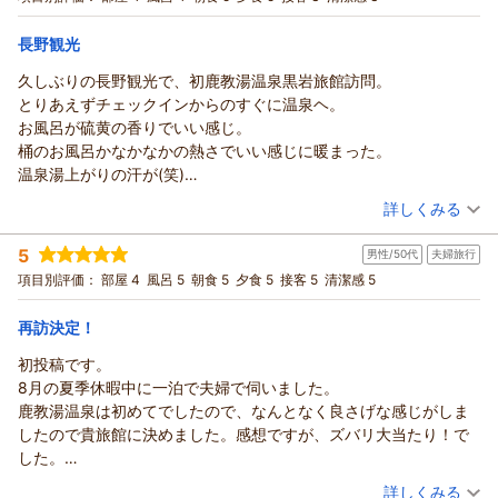
宿泊価格帯：
18,001～19,000円(大人一人あたり/税込)
長野観光
鹿教湯温泉 くつろぎの宿 黒岩旅館からの返信
久しぶりの長野観光で、初鹿教湯温泉黒岩旅館訪問。
７ちゃん様
とりあえずチェックインからのすぐに温泉ヘ。
この度は、お母さまの米寿という大切な節目にご利用いただ
お風呂が硫黄の香りでいい感じ。
き、誠にありがとうございました。
桶のお風呂かなかなかの熱さでいい感じに暖まった。
癒しの旅館とのお言葉、ご家族皆さんでゆっくりお過ごしいた
温泉湯上がりの汗が(笑)
だけたようで何よりです。
待ちに待った夕食タイム。
（投稿日：2025/09/27）
詳しくみる
お母さまのご健康とご長寿を心よりお祈り申し上げます。
前菜から素晴らしく美味しい料理。
またぜひ、季節を変えてゆっくりお越しください。
宿泊時期：
2025年09月宿泊 (家族旅行)
岩魚、信州牛は絶品。
5
ありがとうございました。
男性/50代
夫婦旅行
投稿者：
やそんさん
(男性/40代)
地酒も最高。
宿泊プラン：
【くつろぎの基本プラン】とろける信州牛と里山の恵みを堪能
項目別評価：
部屋 4
風呂 5
朝食 5
夕食 5
接客 5
清潔感 5
（返信日：2025/10/07）
お米も新米で旨すぎ。おかわり。
和室
朝・夕
朝御飯も同じくかなり満足。
宿泊価格帯：
21,001～22,000円(大人一人あたり/税込)
再訪決定！
静かでいい宿でした。
初投稿です。
鹿教湯温泉 くつろぎの宿 黒岩旅館からの返信
8月の夏季休暇中に一泊で夫婦で伺いました。
やそん様
鹿教湯温泉は初めてでしたので、なんとなく良さげな感じがしま
この度は、久しぶりの長野旅行でご利用いただき、誠にありが
したので貴旅館に決めました。感想ですが、ズバリ大当たり！で
とうございました。
した。
源泉かけ流し、温度もそのままです。
なんといっても食事にびっくり！おいしくて、美味しくて最高で
（投稿日：2025/09/03）
暑い時期に熱いお風呂で、体の芯から温まりスッキリします
詳しくみる