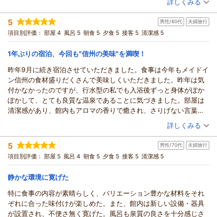
嬉しく拝見しました。
詳しくみる
食材や味付け、地元の良さまで感じでいただき、何より嬉しい
宿泊時期：
2025年11月宿泊 (夫婦旅行)
です。
5
男性/60代
夫婦旅行
投稿者：
しげちゃんさん
(男性/80代)
これからもほっと寛げる宿でありたいと思います。
宿泊プラン：
【じゃらんスペシャルウィーク】 【くつろぎの基本プラン】
項目別評価：
部屋 4
風呂 5
朝食 5
夕食 5
接客 5
清潔感 5
とろける信州牛と里山の恵みを堪能
また、季節を変えてお越しいただけましたら幸いです。
和室
朝・夕
宿泊価格帯：
ありがとうございました。
18,001～19,000円(大人一人あたり/税込)
1年ぶりの宿泊、今回も"信州の美味"を満喫！
（返信日：2025/12/24）
昨年9月に続き宿泊させていただきました。食事は今年もメイドイ
鹿教湯温泉 くつろぎの宿 黒岩旅館からの返信
ン信州の食材盛りだくさんで美味しくいただきました。昨年は気
しげちゃん様
付かなかったのですが、行水型の私でも入浴後ずっと身体がぽか
この度は紅葉ドライブのご旅行に、当館をご利用いただき誠に
ぽかして、とても良質な温泉であることに気づきました。部屋は
ありがとうございました。
清潔感があり、館内もアロマの香りで癒され、さりげない言葉掛
ゆっくり紅葉も楽しめましたか？
けに温かさを感じました。来年もまたお願いします。
（投稿日：2025/10/30）
お部屋やお食事を気に入っていただけて嬉しいです。
詳しくみる
ステーキにつきましては、年間７０頭ほどしか出回らない希少
宿泊時期：
2025年10月宿泊 (夫婦旅行)
な峯村牛のため、５０グラムが精一杯のご提供となっておりま
5
男性/70代
夫婦旅行
投稿者：
ふうちゃんさん
(男性/60代)
す。美味しかったと言っていただき嬉しい限りです。
宿泊プラン：
【スタンダードプラン】鹿教湯温泉で山の恵みを堪能 ＜じゃら
項目別評価：
部屋 5
風呂 4
朝食 5
夕食 5
接客 5
清潔感 5
ん限定＞
ぜひまた機会がございましたら、信州の味を楽しみにお越しく
和室
朝・夕
宿泊価格帯：
ださい。
19,001～20,000円(大人一人あたり/税込)
静かな環境に寛げた
ありがとうございました。
特に食事の内容が素晴らしく、バリエーション豊かな材料をそれ
鹿教湯温泉 くつろぎの宿 黒岩旅館からの返信
（返信日：2025/11/25）
ぞれに合った味付けが楽しめた。また、館内は新しい設備・器具
ふうちゃん様
が設置され、不便さ無く寛げた。風呂も泉質の良さを十分感じさ