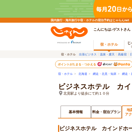
国内旅行・海外旅行や宿・ホテルの宿泊予約はじゃらんnet
こんにちは♪ゲストさん
じ
宿・ホテル
宿・ホテル
出張ビジネス
温泉・露天
高級宿
ポイントがたまる・つかえる
宿・ホテル
>
北海道
>
網走・北見・知床
>
網走・
ビジネスホテル カイ
北見駅より徒歩にて約１０分
地
基本情報
料金・宿泊プラン
アク
ビジネスホテル カインドホ