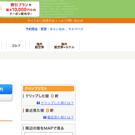
サイトのご利用方法
ヘルプ/問い合わせ
予約照会・変更・キャンセル
マイページ
海外
海外
ゴルフ
航空券
航空券+ホテル
約
0
クリップした宿とは？
0
最近見た宿とは？