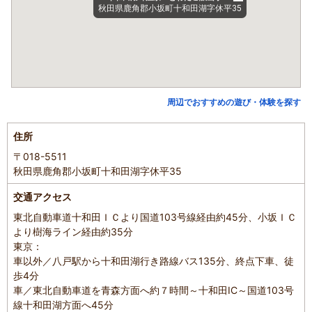
秋田県鹿角郡小坂町十和田湖字休平35
周辺でおすすめの遊び・体験を探す
住所
〒018-5511
秋田県鹿角郡小坂町十和田湖字休平35
交通アクセス
東北自動車道十和田ＩＣより国道103号線経由約45分、小坂ＩＣ
より樹海ライン経由約35分
東京：
車以外／八戸駅から十和田湖行き路線バス135分、終点下車、徒
歩4分
車／東北自動車道を青森方面へ約７時間～十和田IC～国道103号
線十和田湖方面へ45分