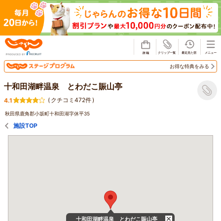
じゃらん
お得な特典をみる
十和田湖畔温泉 とわだこ賑山亭
(
クチコミ472件
)
4.1
秋田県鹿角郡小坂町十和田湖字休平35
施設TOP
十和田湖畔温泉 とわだこ賑山亭