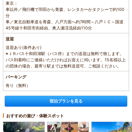
東京：
車以外／飛行機で羽田から青森、レンタカーかタクシーで約100
分
車／東北自動車道を青森、八戸方面へ約7時間～八戸ＩＣ～国道
45号線十和田市街経由、奥入瀬渓流経由110分
送迎
送迎あり(条件あり)
※ＪＲバス十和田湖駅（バス停）までの送迎は無料で致します。
バス到着時にご連絡いただければお迎えに伺います。15名様以上
の団体の場合、最寄り駅までは無料送迎可、ご相談ください。
パーキング
有り（無料）
宿泊プランを見る
おすすめの遊び・体験スポット