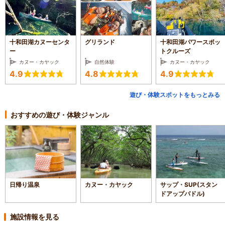
十和田湖カヌーセンタ
グリランド
十和田湖パワースポッ
ー
トクルーズ
カヌー・カヤック
自然体験
カヌー・カヤック
4.9
4.8
4.9
遊び・体験スポットをもっとみる
おすすめの遊び・体験ジャンル
日帰り温泉
カヌー・カヤック
サップ・SUP(スタン
ドアップパドル)
施設情報を見る