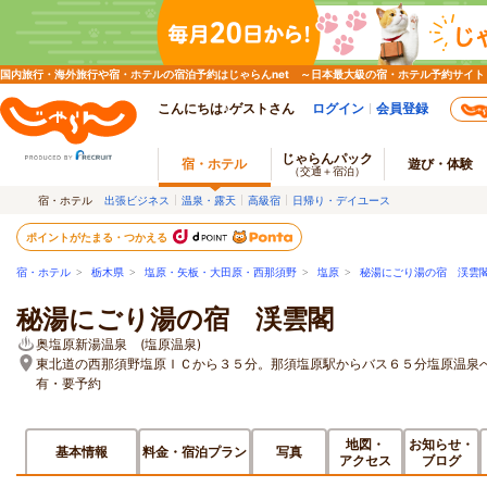
国内旅行・海外旅行や宿・ホテルの宿泊予約はじゃらんnet ～日本最大級の宿・ホテル予約サイト
こんにちは♪ゲストさん
ログイン
会員登録
じゃらんパック
宿・ホテル
遊び・体験
（交通＋宿泊）
宿・ホテル
出張ビジネス
温泉・露天
高級宿
日帰り・デイユース
ポイントがたまる・つかえる
宿・ホテル
>
栃木県
>
塩原・矢板・大田原・西那須野
>
塩原
>
秘湯にごり湯の宿 渓雲
秘湯にごり湯の宿 渓雲閣
奥塩原新湯温泉 (塩原温泉)
東北道の西那須野塩原ＩＣから３５分。那須塩原駅からバス６５分塩原温泉
有・要予約
地図・
お知らせ・
基本情報
料金・宿泊プラン
写真
アクセス
ブログ