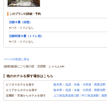
このプランの詳細・予約
旧館８畳（休憩）
※バス・トイレなし
旧館和室８畳（トイレ別）
※バス・トイレなし
ページの先頭に戻る
[旅館]秘湯にごり湯の宿 渓雲閣 じゃらんnet
他のホテルを探す場合はこちら
ビジネスホテルを探す
栃木県
>
塩原・矢板・大田原・西那須野
エリアからホテルを探す
栃木県
>
塩原・矢板・大田原・西那須野
近隣駅・空港からホテルを探す
上三依塩原温泉口駅
|
中三依温泉駅
|
湯西