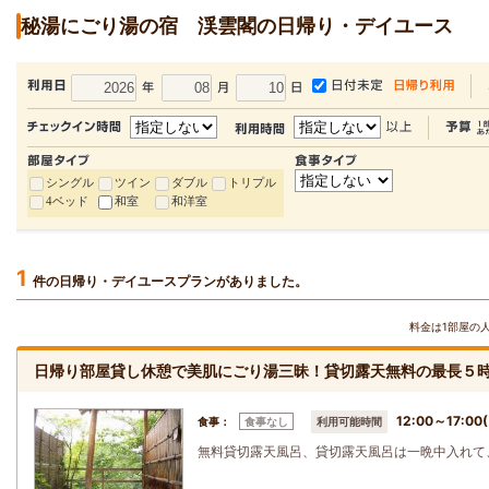
秘湯にごり湯の宿 渓雲閣の日帰り・デイユース
シングル
ツイン
ダブル
トリプル
4ベッド
和室
和洋室
1
件の日帰り・デイユースプランがありました。
料金は1部屋の
日帰り部屋貸し休憩で美肌にごり湯三昧！貸切露天無料の最長５
12:00～17:
食事：
食事なし
利用可能時間
無料貸切露天風呂、貸切露天風呂は一晩中入れて