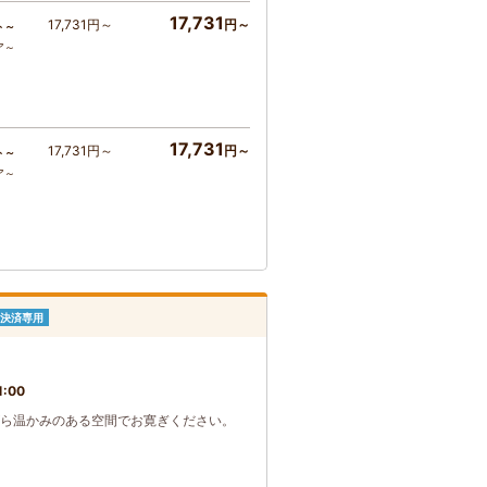
17,731
17,731円～
円～
ト～
ア～
17,731
17,731円～
円～
ト～
ア～
決済専用
1:00
ながら温かみのある空間でお寛ぎください。