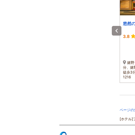
ホテル桜嬉野
嬉野温泉 茶心の宿
悠然
和楽園
4.2
4.5
3.8
1泊 大人1名 合計(税込)
1泊 大人1名 合計(税込)
15,280円～
9,900円～
1名 15,280円～
1名 9,900円～
西九州新幹線「嬉野温泉
長崎自動車道嬉野インタ
嬉野
駅」よりタクシーで約5分
ーより嬉野温泉街へ約５分
分、嬉
（肥前夢街道を目印に）
徒歩3分 
1216
ページの
[ホテル