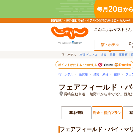
国内旅行・海外旅行や宿・ホテルの宿泊予約はじゃらんnet
こんにちは♪ゲストさん
じ
宿・ホテル
宿・ホテル
出張ビジネス
温泉・露天
高級宿
ポイントがたまる・つかえる
宿・ホテル
>
佐賀県
>
嬉野・武雄
>
嬉野
>
フェ
フェアフィールド・バ
長崎自動車道 、嬉野ICから車で8分。西
基本情報
料金・宿泊プラン
写
フェアフィールド・バイ・マ