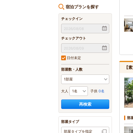
宿泊プランを探す
チェックイン
チェックアウト
日付未定
【素
部屋数・人数
大人
子供
0名
再検索
部
部屋タイプ
部屋タイプを指定