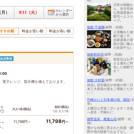
雄)
日常の喧騒か
ら、非日常的
カレンダー
0（月）
8/11（火）
な英国貴族の
から選択
邸宅へエスケ
ープ。
旅館 千湯樓
(嬉野・武雄)
すすめ順
料金が安い順
料金が高い順
人里離れた旅
館で過ごす、
自家源泉の美
肌の湯に極上
の佐賀牛を♪
旅館初音荘
(嬉野・武雄)
決済専用
初音荘はお子
さま連れに特
化した旅館で
す！
1:00
旅館 大村屋
(嬉野・武雄)
、電子レンジ、製氷機を備えております。
掛流し貸切風呂が自慢の宿！日
本三大美肌の湯をご堪能くださ
い！
竹崎かにと日本酒の宿 鶴荘
(
良)
ント
合計(税込)
土曜日も空室ございます！太良
大人1名(税込)
1泊 大人1名
ア
へ是非・竹崎かに
嬉野温泉 椎葉山荘
(嬉野・武
11,798
11,798円～
円～
ト～
雄)
ア～
豊かな自然に育まれた佐賀・嬉
野の旬の味覚でおもてなし