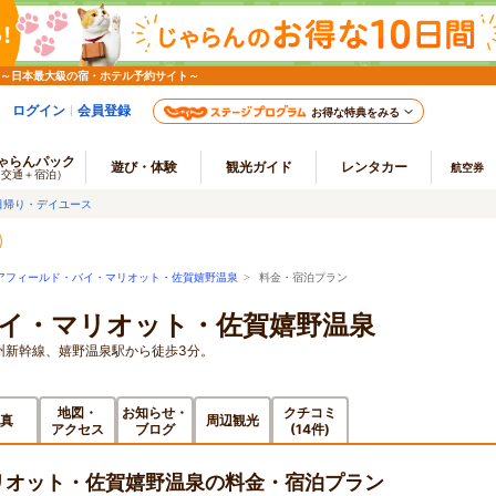
 ～日本最大級の宿・ホテル予約サイト～
ログイン
会員登録
お得な特典をみる
ゃらんパック
遊び・体験
観光ガイド
レンタカー
航空券
（交通＋宿泊）
日帰り・デイユース
アフィールド・バイ・マリオット・佐賀嬉野温泉
> 料金・宿泊プラン
イ・マリオット・佐賀嬉野温泉
九州新幹線、嬉野温泉駅から徒歩3分。
地図・
お知らせ・
クチコミ
真
周辺観光
アクセス
ブログ
(14件)
リオット・佐賀嬉野温泉の料金・宿泊プラン