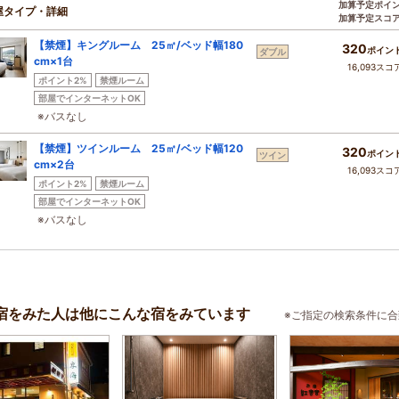
加算予定ポイ
屋タイプ・詳細
加算予定スコ
【禁煙】キングルーム 25㎡/ベッド幅180
320
ポイン
ダブル
cm×1台
16,093スコ
ポイント2%
禁煙ルーム
部屋でインターネットOK
※バスなし
【禁煙】ツインルーム 25㎡/ベッド幅120
320
ポイン
ツイン
cm×2台
16,093スコ
ポイント2%
禁煙ルーム
部屋でインターネットOK
※バスなし
宿をみた人は他にこんな宿をみています
※ご指定の検索条件に