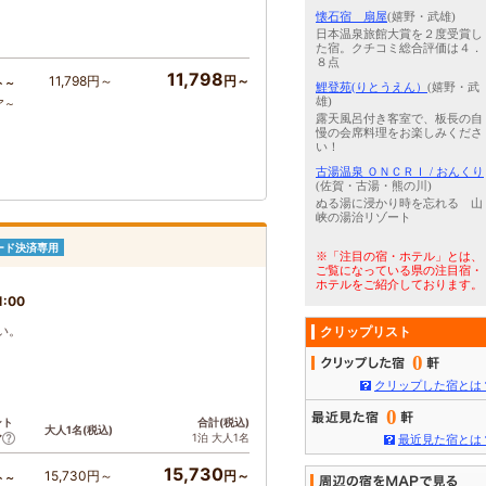
懐石宿 扇屋
(嬉野・武雄)
日本温泉旅館大賞を２度受賞し
た宿。クチコミ総合評価は４．
８点
11,798
11,798円～
円～
ト～
鯉登苑(りとうえん）
(嬉野・武
雄)
ア～
露天風呂付き客室で、板長の自
慢の会席料理をお楽しみくださ
い！
古湯温泉 ＯＮＣＲＩ / おんくり
(佐賀・古湯・熊の川)
ぬる湯に浸かり時を忘れる 山
峡の湯治リゾート
ード決済専用
※「注目の宿・ホテル」とは、
ご覧になっている県の注目宿・
ホテルをご紹介しております。
1:00
い。
クリップリスト
0
クリップした宿とは
0
ント
合計(税込)
大人1名(税込)
1泊 大人1名
ア
最近見た宿とは
15,730
15,730円～
円～
ト～