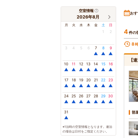
空室情報
おす
2026年8月
月
火
水
木
金
土
日
4
1
2
件の
8
3
4
5
6
7
8
9
▲
▲
▲
【連
10
11
12
13
14
15
16
▲
▲
▲
▲
▲
▲
▲
17
18
19
20
21
22
23
▲
▲
▲
▲
▲
▲
▲
24
25
26
27
28
29
30
▲
▲
▲
▲
▲
▲
▲
31
部
▲
※1泊時の空室情報となります。連泊
の場合は日付をご指定ください。