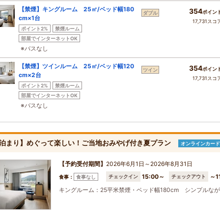
【禁煙】キングルーム 25㎡/ベッド幅180
354
ポイン
ダブル
cm×1台
17,731スコ
ポイント2%
禁煙ルーム
部屋でインターネットOK
※バスなし
【禁煙】ツインルーム 25㎡/ベッド幅120
354
ポイン
ツイン
cm×2台
17,731スコ
ポイント2%
禁煙ルーム
部屋でインターネットOK
※バスなし
泊まり】めぐって楽しい！ご当地おみやげ付き夏プラン
オンラインカード
【予約受付期間】
2026年6月1日～2026年8月31日
15:00～
～1
チェックイン
チェックアウト
食事：
食事なし
キングルーム：25平米禁煙・ベッド幅180cm シンプル