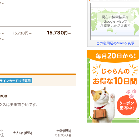
ア～
15,730
15,730円～
円～
ト～
ア～
この宿周辺のMAPを表示
ラインカード決済専用
1:00
クスは要事前予約です。
ント
合計(税込)
大人1名(税込)
1泊 大人1名
ア