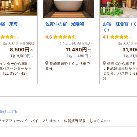
の宿 東海
佐賀牛の宿 光陽閣
お宿 紅舎宮（く
く）
4.6
4.1
1泊 大人1名 合計(税込)
1泊 大人1名 合計(税込)
1泊 大人1名 
8,500円～
11,480円～
31,9
1名 8,500円～
1名 11,480円～
1名 31
インターから車5
長崎道嬉野ＩＣより車で
嬉野ICから車で
野バスセンターから
５分
ＪＲ武雄温泉駅から
TEL 0954-42-
２５分、バス停より
分
先頭に戻る
]フェアフィールド・バイ・マリオット・佐賀嬉野温泉 じゃらんnet