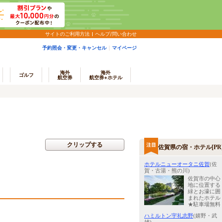
サイトのご利用方法
ヘルプ/問い合わせ
予約照会・変更・キャンセル
マイページ
海外
海外
ゴルフ
航空券
航空券+ホテル
クリップする
佐賀県の宿・ホテル[PR
ホテルニューオータニ佐賀
(佐
賀・古湯・熊の川)
佐賀市の中心
地に位置する
緑とお濠に囲
まれたホテル
★駐車場無料
ハミルトン宇礼志野
(嬉野・武