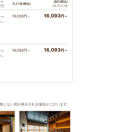
ント
合計(税込)
大人1名(税込)
1泊 大人1名
ア
16,093
16,093円～
円～
ト～
ア～
16,093
16,093円～
円～
ト～
ア～
合致しない宿が表示される場合がございます。