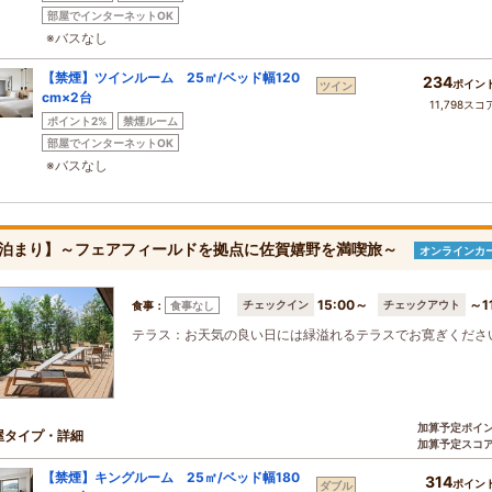
部屋でインターネットOK
※バスなし
【禁煙】ツインルーム 25㎡/ベッド幅120
234
ポイン
ツイン
cm×2台
11,798スコ
ポイント2%
禁煙ルーム
部屋でインターネットOK
※バスなし
泊まり】～フェアフィールドを拠点に佐賀嬉野を満喫旅～
オンラインカ
15:00～
～1
チェックイン
チェックアウト
食事：
食事なし
テラス：お天気の良い日には緑溢れるテラスでお寛ぎくださ
加算予定ポイ
屋タイプ・詳細
加算予定スコ
【禁煙】キングルーム 25㎡/ベッド幅180
314
ポイン
ダブル