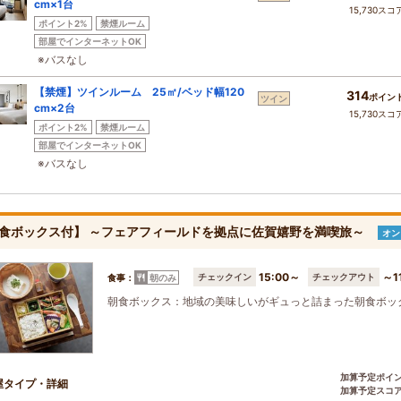
cm×1台
15,730スコ
ポイント2%
禁煙ルーム
部屋でインターネットOK
※バスなし
【禁煙】ツインルーム 25㎡/ベッド幅120
314
ポイン
ツイン
cm×2台
15,730スコ
ポイント2%
禁煙ルーム
部屋でインターネットOK
※バスなし
食ボックス付】 ～フェアフィールドを拠点に佐賀嬉野を満喫旅～
オン
15:00～
～1
チェックイン
チェックアウト
食事：
朝のみ
朝食ボックス：地域の美味しいがギュっと詰まった朝食ボッ
加算予定ポイ
屋タイプ・詳細
加算予定スコ