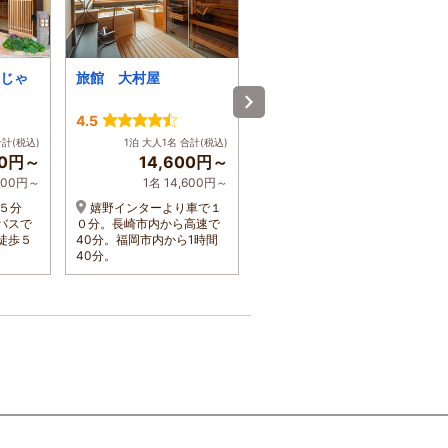
じゃ
旅館 大村屋
リバーパークホテル
4.5
3.8
合計(税込)
1泊 大人1名 合計(税込)
1泊 大人1名 合計(税込)
00円～
14,600円～
4,500円～
,900円～
1名 14,600円～
1名 4,500円～
約５分
嬉野インターより車で１
西九州新幹線「嬉野温泉
バスで
０分。長崎市内から高速で
駅」よりタクシーで約5分
徒歩５
40分。福岡市内から1時間
40分。