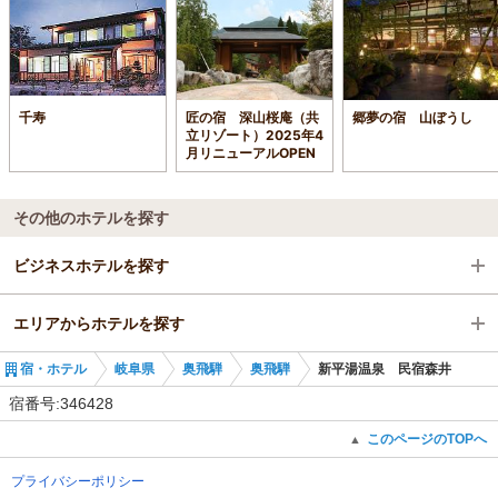
千寿
匠の宿 深山桜庵（共
郷夢の宿 山ぼうし
立リゾート）2025年4
月リニューアルOPEN
その他のホテルを探す
ビジネスホテルを探す
エリアからホテルを探す
岐阜県
宿・ホテル
岐阜県
奥飛騨
奥飛騨
新平湯温泉 民宿森井
奥飛騨
岐阜県
宿番号:346428
奥飛騨
このページのTOPへ
▲
プライバシーポリシー