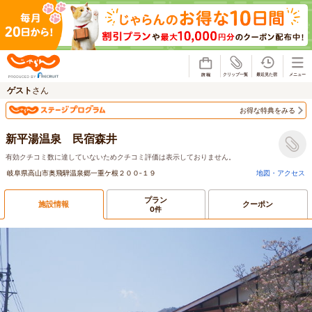
じゃらん
ゲスト
さん
お得な特典をみる
新平湯温泉 民宿森井
有効クチコミ数に達していないためクチコミ評価は表示しておりません。
岐阜県高山市奥飛騨温泉郷一重ケ根２００‐１９
地図・アクセス
プラン
施設情報
クーポン
0件