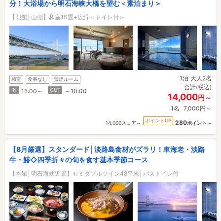
分！大浴場から明石海峡大橋を望む＜素泊まり＞
【旧館│山側】和室10畳+広縁＜トイレ付＞
1泊
大人2名
和室
食事なし
禁煙ルーム
合計(税込)
IN
OUT
15:00～
～10:00
14,000
円～
1名
7,000円～
ポイントUP
280
14,000スコア～
ポイント～
【8月厳選】スタンダード│淡路島食材がズラリ！車海老・淡路
牛・鰆◇四季折々の旬を食す基本季節コース
【本館│明石海峡近景】セミダブルツイン48平米│バストイレ付