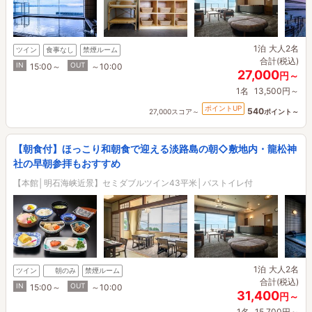
1泊
大人2名
ツイン
食事なし
禁煙ルーム
合計(税込)
IN
OUT
15:00～
～10:00
27,000
円～
1名
13,500円～
ポイントUP
540
27,000スコア～
ポイント～
【朝食付】ほっこり和朝食で迎える淡路島の朝◇敷地内・龍松神
社の早朝参拝もおすすめ
【本館│明石海峡近景】セミダブルツイン43平米│バストイレ付
1泊
大人2名
ツイン
朝のみ
禁煙ルーム
合計(税込)
IN
OUT
15:00～
～10:00
31,400
円～
1名
15,700円～