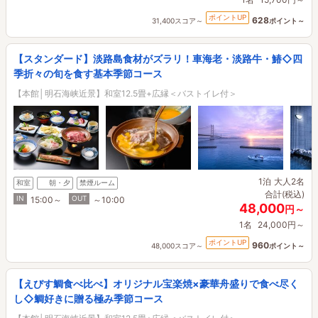
ポイントUP
628
31,400スコア～
ポイント～
【スタンダード】淡路島食材がズラリ！車海老・淡路牛・鰆◇四
季折々の旬を食す基本季節コース
【本館│明石海峡近景】和室12.5畳+広縁＜バストイレ付＞
1泊
大人2名
和室
朝・夕
禁煙ルーム
合計(税込)
IN
OUT
15:00～
～10:00
48,000
円～
1名
24,000円～
ポイントUP
960
48,000スコア～
ポイント～
【えびす鯛食べ比べ】オリジナル宝楽焼×豪華舟盛りで食べ尽く
し◇鯛好きに贈る極み季節コース