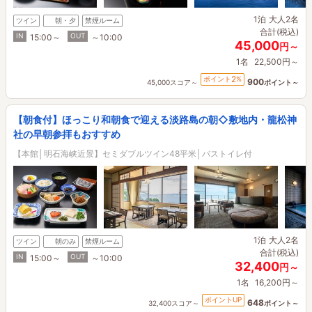
1泊
大人2名
ツイン
朝・夕
禁煙ルーム
合計(税込)
IN
OUT
15:00～
～10:00
45,000
円～
1名
22,500円～
2
ポイント
%
900
45,000スコア～
ポイント～
【朝食付】ほっこり和朝食で迎える淡路島の朝◇敷地内・龍松神
社の早朝参拝もおすすめ
【本館│明石海峡近景】セミダブルツイン48平米│バストイレ付
1泊
大人2名
ツイン
朝のみ
禁煙ルーム
合計(税込)
IN
OUT
15:00～
～10:00
32,400
円～
1名
16,200円～
ポイントUP
648
32,400スコア～
ポイント～