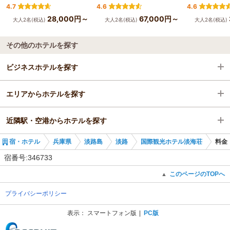
4.7
4.6
4.6
28,000円～
67,000円～
大人2名(税込)
大人2名(税込)
大人2名(税込)
その他のホテルを探す
ビジネスホテルを探す
エリアからホテルを探す
兵庫県
近隣駅・空港からホテルを探す
淡路島
兵庫県
宿・ホテル
兵庫県
淡路島
淡路
国際観光ホテル淡海荘
料金
淡路
淡路島
舞子駅
宿番号:346733
淡路
舞子公園駅
このページのTOPへ
▲
プライバシーポリシー
西舞子駅
表示：
スマートフォン版
PC版
(C) Recruit Co., Ltd.
朝霧駅