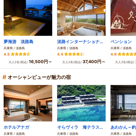
夢海游 淡路島
淡路インターナショナルホテルザ・サンプラザ
兵庫県 / 淡路島
兵庫県 / 淡路島
兵庫県 / 淡路島
4.5
4.4
4.9
16,500円～
37,400円～
大人2名(税込)
大人2名(税込)
大人2名(税込)
#
オーシャンビューが魅力の宿
ホテルアナガ
そらヴィラ 海テラス・南あわじ
兵庫県 / 淡路島
兵庫県 / 淡路島
兵庫県 / 淡路島