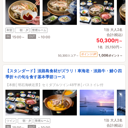
1泊
大人2名
和室
朝・夕
禁煙ルーム
合計(税込)
IN
OUT
15:00～
～10:00
50,300
円～
1名
25,150円～
ポイントUP
1,006
50,300スコア～
ポイント～
【スタンダード】淡路島食材がズラリ！車海老・淡路牛・鰆◇四
季折々の旬を食す基本季節コース
【本館│明石海峡近景】セミダブルツイン48平米│バストイレ付
1泊
大人2名
ツイン
朝・夕
禁煙ルーム
合計(税込)
IN
OUT
15:00～
～10:00