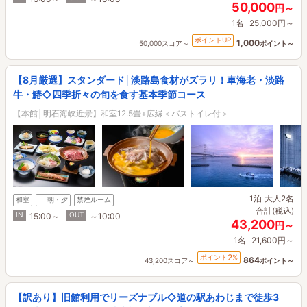
50,000
円～
1名
25,000円～
ポイントUP
1,000
50,000スコア～
ポイント～
【8月厳選】スタンダード│淡路島食材がズラリ！車海老・淡路
牛・鰆◇四季折々の旬を食す基本季節コース
【本館│明石海峡近景】和室12.5畳+広縁＜バストイレ付＞
1泊
大人2名
和室
朝・夕
禁煙ルーム
合計(税込)
IN
OUT
15:00～
～10:00
43,200
円～
1名
21,600円～
2
ポイント
%
864
43,200スコア～
ポイント～
【訳あり】旧館利用でリーズナブル◇道の駅あわじまで徒歩3