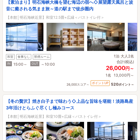
【素泊まり】明石海峡大橋を望む海辺の宿へ◇展望露天風呂と波
音に癒される気まま旅～道の駅まで徒歩圏内
【本館│明石海峡近景】和室12.5畳+広縁＜バストイレ付＞
1泊
大人2名
和室
食事なし
禁煙ルーム
合計(税込)
IN
OUT
15:00～
～10:00
26,000
円～
1名
13,000円～
ポイントUP
520
26,000スコア～
ポイント～
【冬の贅沢】焼き白子まで味わう◇上品な旨味を堪能！淡路島産
3年活けとらふぐ尽くし極みコース
【本館│明石海峡近景】和室10畳+広縁＜バストイレ付＞