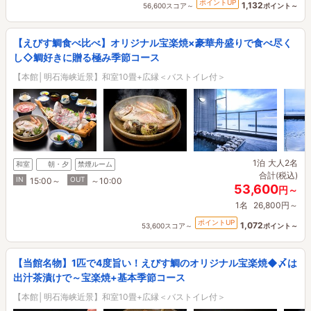
ポイントUP
1,132
56,600スコア～
ポイント～
【えびす鯛食べ比べ】オリジナル宝楽焼×豪華舟盛りで食べ尽く
し◇鯛好きに贈る極み季節コース
【本館│明石海峡近景】和室10畳+広縁＜バストイレ付＞
1泊
大人2名
和室
朝・夕
禁煙ルーム
合計(税込)
IN
OUT
15:00～
～10:00
53,600
円～
1名
26,800円～
ポイントUP
1,072
53,600スコア～
ポイント～
【当館名物】1匹で4度旨い！えびす鯛のオリジナル宝楽焼◆〆は
出汁茶漬けで～宝楽焼+基本季節コース
【本館│明石海峡近景】和室10畳+広縁＜バストイレ付＞