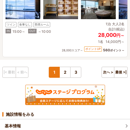
1泊
大人2名
ツイン
食事なし
禁煙ルーム
合計(税込)
IN
OUT
15:00～
～10:00
28,000
円～
1名
14,000円～
ポイントUP
560
28,000スコア～
ポイント～
1
2
3
|< 最初
< 前へ
次へ >
最後 >|
施設情報をみる
基本情報