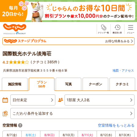
じゃらん
お得な特典をみる
国際観光ホテル淡海荘
(
クチコミ385件
)
4.2
兵庫県淡路市岩屋字龍松東３５５９番４他６筆
地図・アクセス
プラン
施設情報
写真
クーポン
クチコミ
56件
日付未定
1部屋 大人2名
こだわり条件を追加する
空室情報
空室情報をもっとみる
8/7
(金)
8/8
(土)
8/9
(日)
8/10
(月)
8/11
(火)
8/12
(水)
8/13
(木)