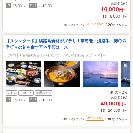
合計(税込)
IN
OUT
15:00～
～10:00
16,000
円～
1名
8,000円～
ポイントUP
320
16,000スコア～
ポイント～
【スタンダード】淡路島食材がズラリ！車海老・淡路牛・鰆◇四
季折々の旬を食す基本季節コース
【本館│明石海峡近景】セミダブルツイン43平米│バストイレ付
1泊
大人2名
ツイン
朝・夕
禁煙ルーム
合計(税込)
IN
OUT
15:00～
～10:00
49,000
円～
1名
24,500円～
ポイントUP
980
49,000スコア～
ポイント～