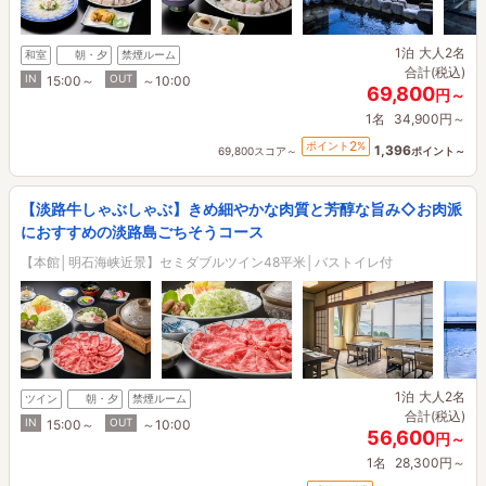
1泊
大人2名
和室
朝・夕
禁煙ルーム
合計(税込)
IN
OUT
15:00～
～10:00
69,800
円～
1名
34,900円～
2
ポイント
%
1,396
69,800スコア～
ポイント～
【淡路牛しゃぶしゃぶ】きめ細やかな肉質と芳醇な旨み◇お肉派
におすすめの淡路島ごちそうコース
【本館│明石海峡近景】セミダブルツイン48平米│バストイレ付
1泊
大人2名
ツイン
朝・夕
禁煙ルーム
合計(税込)
IN
OUT
15:00～
～10:00
56,600
円～
1名
28,300円～