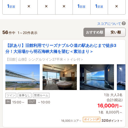
×
×
×
×
1
1
1
部屋
部屋
部屋
スコアについて
56
おすすめ順
安い順
件中
1
～
20
件表示
【訳あり】旧館利用でリーズナブル◇道の駅あわじまで徒歩3
分！大浴場から明石海峡大橋を望む＜素泊まり＞
【旧館│山側】シングルツイン27平米＜トイレ付＞
1泊
大人2名
ツイン
食事なし
禁煙ルーム
合計(税込)
IN
OUT
15:00～
～10:00
16,000
円～
1名
8,000円～
ポイントUP
320
16,000スコア～
ポイント～