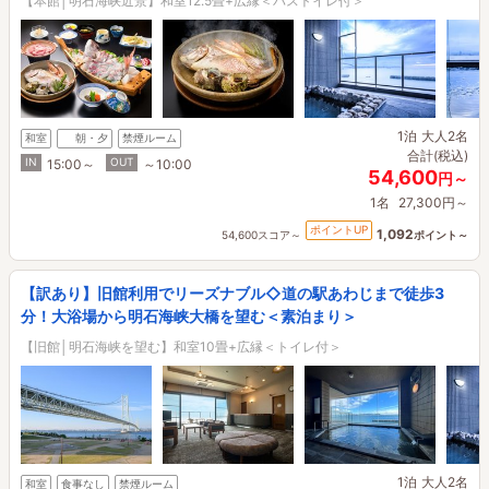
【本館│明石海峡近景】和室12.5畳+広縁＜バストイレ付＞
1泊
大人2名
和室
朝・夕
禁煙ルーム
合計(税込)
IN
OUT
15:00～
～10:00
54,600
円～
1名
27,300円～
ポイントUP
1,092
54,600スコア～
ポイント～
【訳あり】旧館利用でリーズナブル◇道の駅あわじまで徒歩3
分！大浴場から明石海峡大橋を望む＜素泊まり＞
【旧館│明石海峡を望む】和室10畳+広縁＜トイレ付＞
1泊
大人2名
和室
食事なし
禁煙ルーム