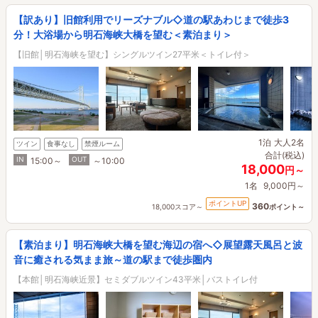
【訳あり】旧館利用でリーズナブル◇道の駅あわじまで徒歩3
分！大浴場から明石海峡大橋を望む＜素泊まり＞
【旧館│明石海峡を望む】シングルツイン27平米＜トイレ付＞
1泊
大人2名
ツイン
食事なし
禁煙ルーム
合計(税込)
IN
OUT
15:00～
～10:00
18,000
円～
1名
9,000円～
ポイントUP
360
18,000スコア～
ポイント～
【素泊まり】明石海峡大橋を望む海辺の宿へ◇展望露天風呂と波
音に癒される気まま旅～道の駅まで徒歩圏内
【本館│明石海峡近景】セミダブルツイン43平米│バストイレ付