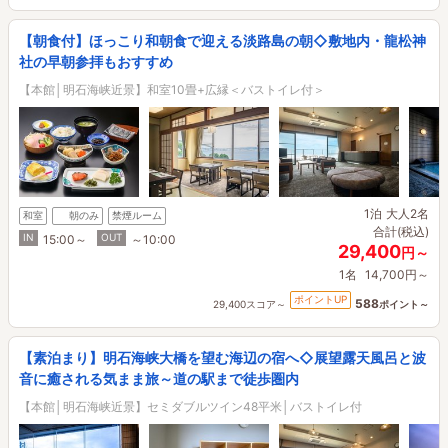
【朝食付】ほっこり和朝食で迎える淡路島の朝◇敷地内・龍松神
社の早朝参拝もおすすめ
【本館│明石海峡近景】和室10畳+広縁＜バストイレ付＞
1泊
大人2名
和室
朝のみ
禁煙ルーム
合計(税込)
IN
OUT
15:00～
～10:00
29,400
円～
1名
14,700円～
ポイントUP
588
29,400スコア～
ポイント～
【素泊まり】明石海峡大橋を望む海辺の宿へ◇展望露天風呂と波
音に癒される気まま旅～道の駅まで徒歩圏内
【本館│明石海峡近景】セミダブルツイン48平米│バストイレ付