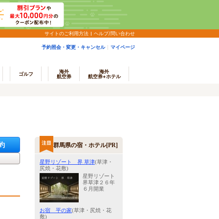
サイトのご利用方法
ヘルプ/問い合わせ
予約照会・変更・キャンセル
マイページ
海外
海外
ゴルフ
航空券
航空券+ホテル
約
群馬県の宿・ホテル[PR]
星野リゾート 界 草津
(草津・
尻焼・花敷)
星野リゾート
界草津２６年
６月開業
お宿 平の家
(草津・尻焼・花
敷)