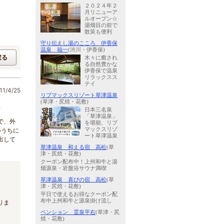
２０２４年２
月リニューア
ルオープン☆
湯畑目の前で
散策も便利
守り伝えし湯のこころ 伊香保
温泉 福一
(渋川・伊香保)
戻る
木々に癒され
る自然豊かな
伊香保で温泉
リラックスス
テイ
1/4/25
リブマックスリゾート草津温泉
(草津・尻焼・花敷)
ミ
日本三名泉
「草津温泉」
で、外
を堪能、リブ
マックスリゾ
いうちに
ート草津温泉
出して
草津温泉 和える宿 高松
(草
津・尻焼・花敷)
クーポン配布中！上州和牛と湯
畑源泉・岩盤浴サウナ満喫
草津温泉 喜びの宿 高松
(草
津・尻焼・花敷)
平日で使えるお得なクーポン配
布中上州和牛と源泉掛け流し
りま
ペンション 霊泉平右
(草津・尻
焼・花敷)