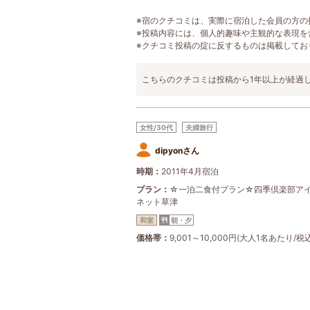
※宿のクチコミは、実際に宿泊した会員の方の
※投稿内容には、個人的趣味や主観的な表現を
※クチコミ投稿の掟に反するものは掲載してお
こちらのクチコミは投稿から1年以上が経過
女性/30代
夫婦旅行
dipyonさん
時期
2011年4月宿泊
プラン
☆一泊二食付プラン☆四季倶楽部ア
ネット草津
和室
朝・夕
価格帯
9,001～10,000円(大人1名あたり/税込