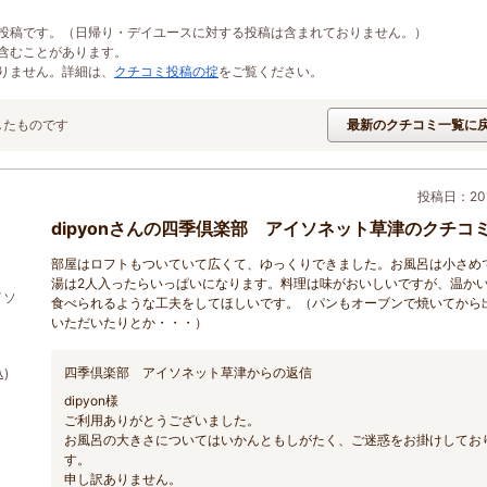
投稿です。（日帰り・デイユースに対する投稿は含まれておりません。）
含むことがあります。
りません。詳細は、
クチコミ投稿の掟
をご覧ください。
したものです
最新のクチコミ一覧に
投稿日：201
dipyonさんの四季倶楽部 アイソネット草津のクチコ
部屋はロフトもついていて広くて、ゆっくりできました。お風呂は小さめ
湯は2人入ったらいっぱいになります。料理は味がおいしいですが、温か
イソ
食べられるような工夫をしてほしいです。（パンもオーブンで焼いてから
いただいたりとか・・・）
四季倶楽部 アイソネット草津からの返信
)
dipyon様
ご利用ありがとうございました。
お風呂の大きさについてはいかんともしがたく、ご迷惑をお掛けしてお
す。
申し訳ありません。