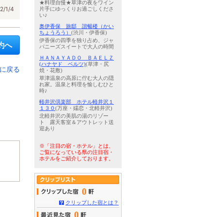
★料理自慢★草津の夜をワイン
/1/4
片手にゆっくりお過ごしくださ
い♪
奥伊香保 旅邸 諧暢楼（かい
ちょうろう）
(渋川・伊香保)
伊香保の四季を独り占め、ジャ
約へ
パニーズスイートで大人の時間
ＨＡＮＡＹＡＤＯ ＢＡＥＬＺ
(ハナヤド ベルツ)
(草津・尻
に戻る
焼・花敷)
草津温泉の高原に佇む大人の隠
れ家。温泉と料理を愉しむひと
時♪
軽井沢倶楽部 ホテル軽井沢１
１３０
(万座・嬬恋・北軽井沢)
北軽井沢の美肌の湯のリゾー
ト 露天客室＆アウトレット送
迎あり
※「注目の宿・ホテル」とは、
ご覧になっている県の注目宿・
ホテルをご紹介しております。
0
クリップした宿とは？
0