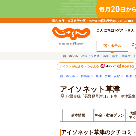
国内旅行・海外旅行や宿・ホテルの宿泊予約はじゃらんnet
こんにちは♪ゲストさん
じ
宿・ホテル
宿・ホテル
出張ビジネス
温泉・露天
高級宿
ポイントがたまる・つかえる
宿・ホテル
>
群馬県
>
草津・尻焼・花敷
>
草津・
アイソネット草津
JR吾妻線「長野原草津口」下車、草津温
地
基本情報
料金・宿泊プラン
アク
アイソネット草津のクチコミ