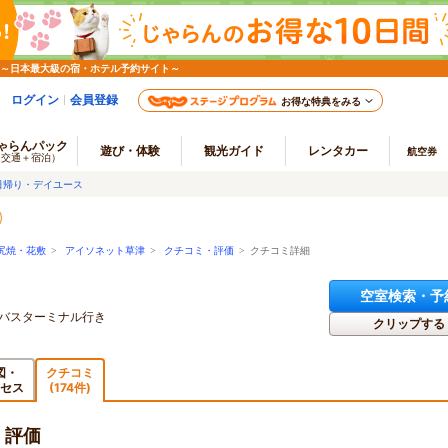
 ～日本最大級の宿・ホテル予約サイト～
ログイン
会員登録
お得な特典をみる
ゃらんパック
遊び・体験
観光ガイド
レンタカー
航空券
（交通＋宿泊）
日帰り・デイユース
尻焼・花敷
>
アイソネット草津
>
クチコミ・評価
> クチコミ詳細
空室検索・予
泉バスターミナル行き
クリップする
図・
クチコミ
セス
(174件)
・評価