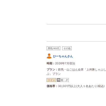
男性/40代
その他
ひーちゃんさん
時期
2026年7月宿泊
プラン
群馬・山ごはん会席「上州豚しゃぶ
ぶ」プラン
ツイン
朝・夕
価格帯
30,001円以上(大人１名あたり/税込)