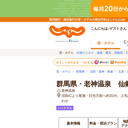
国内旅行・海外旅行や宿・ホテルの宿泊予約はじゃらんnet
こんにちは♪ゲストさん
じ
宿・ホテル
宿・ホテル
出張ビジネス
温泉・露天
高級宿
ポイントがたまる・つかえる
宿・ホテル
>
群馬県
>
沼田・老神・尾瀬
>
玉原・
群馬県・老神温泉 仙
老神温泉
沼田ICより尾瀬・日光方面へ約20分。上毛高
わせ
ハイクラス
地
基本情報
料金・宿泊プラン
アク