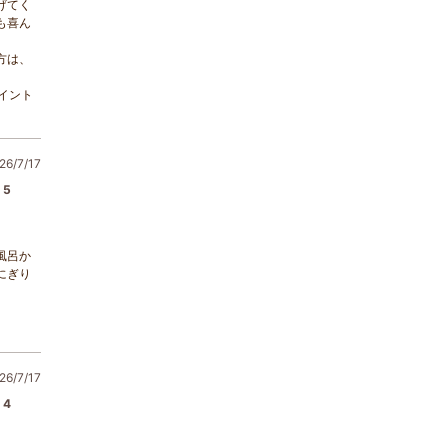
げてく
も喜ん
方は、
イント
6/7/17
5
風呂か
にぎり
6/7/17
4