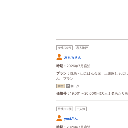
女性/20代
恋人旅行
おもちさん
時期
2026年7月宿泊
プラン
群馬・山ごはん会席「上州豚しゃぶ
ぶ」プラン
和室
朝・夕
価格帯
19,001～20,000円(大人１名あたり/
男性/60代
一人旅
yosiさん
時期
2026年7月宿泊