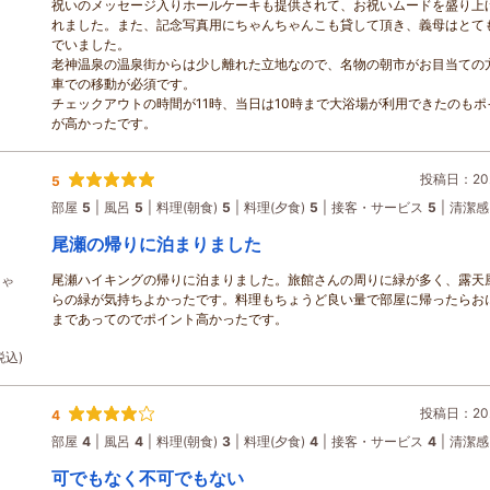
祝いのメッセージ入りホールケーキも提供されて、お祝いムードを盛り上
れました。また、記念写真用にちゃんちゃんこも貸して頂き、義母はとて
でいました。
老神温泉の温泉街からは少し離れた立地なので、名物の朝市がお目当ての
車での移動が必須です。
チェックアウトの時間が11時、当日は10時まで大浴場が利用できたのもポ
が高かったです。
投稿日：202
5
部屋
5
風呂
5
料理(朝食)
5
料理(夕食)
5
接客・サービス
5
清潔感
尾瀬の帰りに泊まりました
尾瀬ハイキングの帰りに泊まりました。旅館さんの周りに緑が多く、露天
しゃ
らの緑が気持ちよかったです。料理もちょうど良い量で部屋に帰ったらお
まであってのでポイント高かったです。
税込)
投稿日：202
4
部屋
4
風呂
4
料理(朝食)
3
料理(夕食)
4
接客・サービス
4
清潔感
可でもなく不可でもない