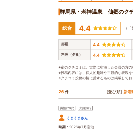
群馬県・老神温泉 仙郷のク
4.4
総合
（「
部屋
4.4
料理（夕食）
4.4
※宿のクチコミは、実際に宿泊した会員の方の
※投稿内容には、個人的趣味や主観的な表現を
※クチコミ投稿の掟に反するものは掲載してお
26
[並び順]
新着
件
男性/70代
夫婦旅行
くまくまさん
時期
2026年7月宿泊