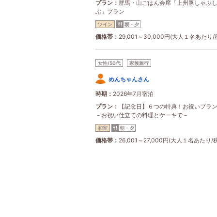
プラン
群馬・山ごはん会席「上州豚しゃぶ
ぶ」プラン
ツイン
朝・夕
価格帯
29,001～30,000円(大人１名あたり/
女性/50代
家族旅行
めんちゃんさん
時期
2026年7月宿泊
プラン
【記念日】６つの特典！お祝いプ
－お祝い仕立ての料理とケーキで－
和室
朝・夕
価格帯
26,001～27,000円(大人１名あたり/