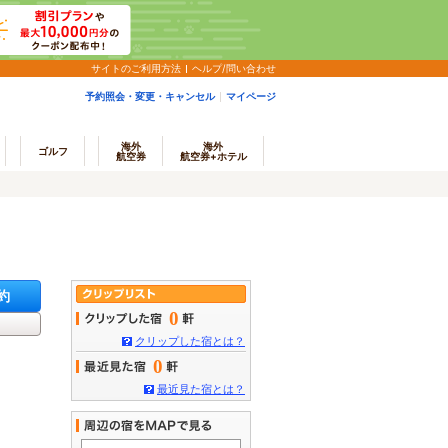
サイトのご利用方法
ヘルプ/問い合わせ
予約照会・変更・キャンセル
マイページ
海外
海外
ゴルフ
航空券
航空券+ホテル
約
0
クリップした宿とは？
0
最近見た宿とは？