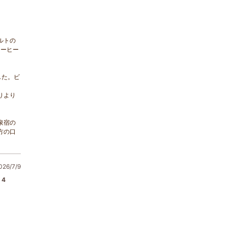
ルトの
コーヒー
した。ビ
りより
泉宿の
方の口
6/7/9
4