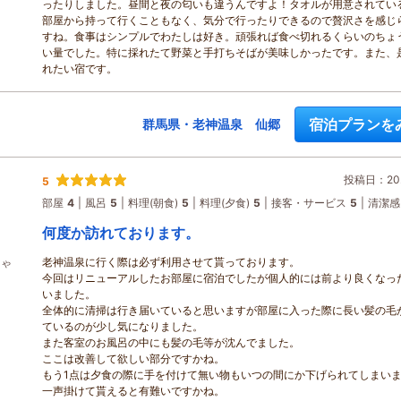
ったりしました。昼間と夜の匂いも違うんですよ！タオルが用意されてい
部屋から持って行くこともなく、気分で行ったりできるので贅沢さを感じ
すね。食事はシンプルでわたしは好き。頑張れば食べ切れるくらいのちょ
い量でした。特に採れたて野菜と手打ちそばが美味しかったです。また、
れたい宿です。
宿泊プランを
群馬県・老神温泉 仙郷
投稿日：202
5
部屋
4
風呂
5
料理(朝食)
5
料理(夕食)
5
接客・サービス
5
清潔感
何度か訪れております。
老神温泉に行く際は必ず利用させて貰っております。
しゃ
今回はリニューアルしたお部屋に宿泊でしたが個人的には前より良くなっ
いました。
全体的に清掃は行き届いていると思いますが部屋に入った際に長い髪の毛
ているのが少し気になりました。
また客室のお風呂の中にも髪の毛等が沈んでました。
ここは改善して欲しい部分ですかね。
もう1点は夕食の際に手を付けて無い物もいつの間にか下げられてしまい
一声掛けて貰えると有難いですかね。