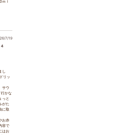
0ｍｌ
6/7/19
4
まし
ドリッ
、サウ
て行かな
ょっと
ルがた
由に取
やお赤
内容で
にはお