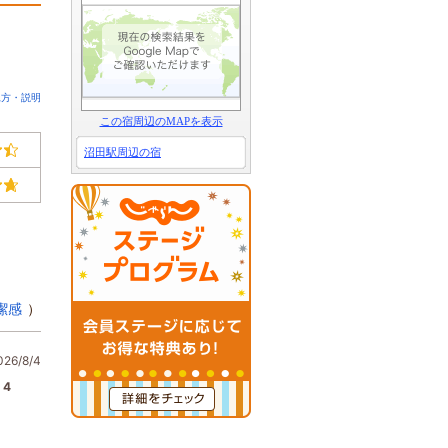
見方・説明
この宿周辺のMAPを表示
沼田駅周辺の宿
潔感
）
6/8/4
4