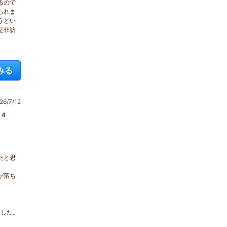
るので
られま
うどい
是非訪
みる
6/7/12
4
たと思
が落ち
ました。