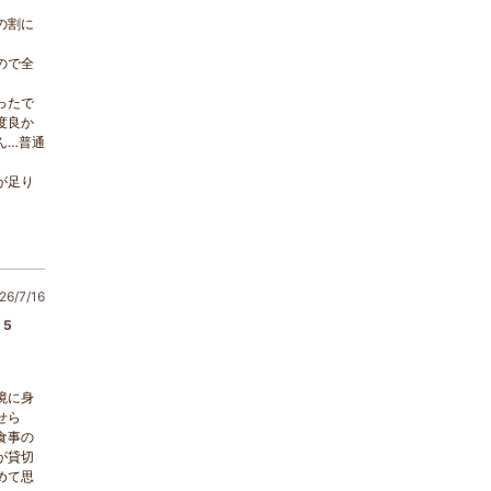
の割に
ので全
ったで
度良か
ん…普通
が足り
6/7/16
5
境に身
せら
食事の
が貸切
めて思