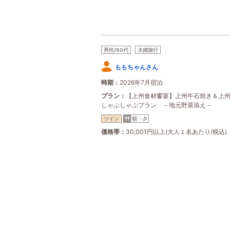
男性/60代
夫婦旅行
ももちゃんさん
時期
2026年7月宿泊
プラン
【上州食材饗宴】上州牛石焼き＆上
しゃぶしゃぶプラン －地元野菜添え－
ツイン
朝・夕
価格帯
30,001円以上(大人１名あたり/税込)