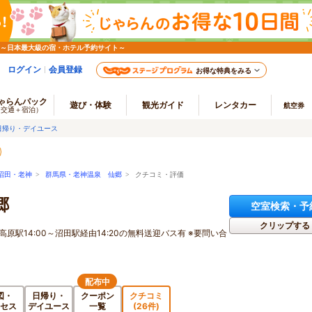
 ～日本最大級の宿・ホテル予約サイト～
ログイン
会員登録
お得な特典をみる
ゃらんパック
遊び・体験
観光ガイド
レンタカー
航空券
（交通＋宿泊）
日帰り・デイユース
沼田・老神
>
群馬県・老神温泉 仙郷
> クチコミ・評価
郷
空室検索・予
クリップする
原駅14:00～沼田駅経由14:20の無料送迎バス有 ※要問い合
配布中
図・
日帰り・
クーポン
クチコミ
セス
デイユース
一覧
(26件)