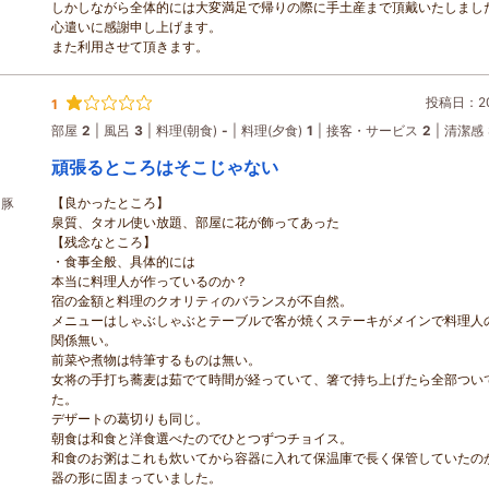
しかしながら全体的には大変満足で帰りの際に手土産まで頂戴いたしまし
心遣いに感謝申し上げます。
また利用させて頂きます。
投稿日：202
1
部屋
2
風呂
3
料理(朝食)
-
料理(夕食)
1
接客・サービス
2
清潔感
頑張るところはそこじゃない
【良かったところ】
州豚
泉質、タオル使い放題、部屋に花が飾ってあった
【残念なところ】
・食事全般、具体的には
本当に料理人が作っているのか？
宿の金額と料理のクオリティのバランスが不自然。
メニューはしゃぶしゃぶとテーブルで客が焼くステーキがメインで料理人
関係無い。
前菜や煮物は特筆するものは無い。
女将の手打ち蕎麦は茹でて時間が経っていて、箸で持ち上げたら全部つい
た。
デザートの葛切りも同じ。
朝食は和食と洋食選べたのでひとつずつチョイス。
和食のお粥はこれも炊いてから容器に入れて保温庫で長く保管していたの
器の形に固まっていました。