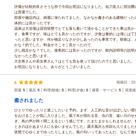
評価が比較的良さそうな所で今回お世話になりました。短刀直入に宿泊費
は普通でした。
部屋や施設内は、綺麗に保たれてました。なかなか趣きのある建物だった
体的には良かったです。
温泉は大浴場は貸切状態でとても落ち着いて浸かることができた事は良か
す。食事ですが、味はとても良かったのですが、夕食は量的には僕には丁
ったと思いますが、何か物足りなさが少しあったのも事実です。朝食は、
かな？的でした。料金がそこそこ良かったので、
少し残念かな？でした。接客的には良かったのですが、館内説明等の説明
なかったと思います。
大女将さんや若女将さん？はとても気を使って頂けたのでと思いました。
お世話になりました。ありがとうございました
投稿日：202
5
部屋
5
風呂
5
料理(朝食)
5
料理(夕食)
5
接客・サービス
5
清潔感
癒されました
ひとりでゆったりと過ごしたいと予約。まず、人工的な音がほぼしない環
をおけることが気に入りました。風で木が揺れる音、虫の音、遠い川のせ
ぎ、鳥の声が時々聞こえるという感じです。たまたまかもしれませんが、
ときのほかあまり人にも会いませんでした。露天風呂も何回も入りました
状態で心ゆくまでゆったりしました。風の匂いってあったんだ、なんて改