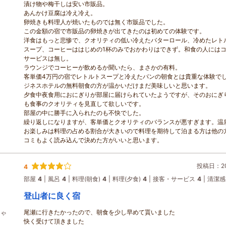
漬け物や梅干しは安い市販品。
あんかけ豆腐は冷え冷え。
卵焼きも料理人が焼いたものでは無く市販品でした。
この金額の宿で市販品の卵焼きが出てきたのは初めての体験です。
洋食はもっと悲惨で、クオリティの低い冷えたバターロール、冷めたレト
スープ、コーヒーははじめの1杯のみでおかわりはできず。和食の人には
サービスは無し。
ラウンジでコーヒーが飲めるか聞いたら、まさかの有料。
客単価4万円の宿でレトルトスープと冷えたパンの朝食とは貴重な体験で
ジネスホテルの無料朝食の方が温かいだけまだ美味しいと思います。
夕食中夜食用におにぎりが部屋に届けられていたようですが、そのおにぎ
も食事のクオリティを見直して欲しいです。
部屋の中に勝手に入られたのも不快でした。
繰り返しになりますが、客単価とクオリティのバランスが悪すぎます。温
お楽しみは料理の占める割合が大きいので料理を期待して泊まる方は他の
コミもよく読み込んで決めた方がいいと思います。
投稿日：202
4
部屋
4
風呂
4
料理(朝食)
4
料理(夕食)
4
接客・サービス
4
清潔感
登山者に良く宿
尾瀬に行きたかったので、朝食を少し早めて貰いました
しゃ
快く受けて頂きました