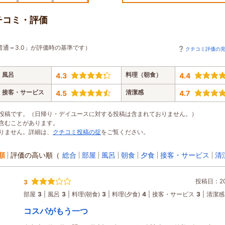
チコミ・評価
普通＝3.0」が評価時の基準です）
クチコミ評価の
風呂
料理（朝食）
4.3
4.4
接客・サービス
清潔感
4.5
4.7
投稿です。（日帰り・デイユースに対する投稿は含まれておりません。）
含むことがあります。
りません。詳細は、
クチコミ投稿の掟
をご覧ください。
順
評価の高い順
（
総合
部屋
風呂
朝食
夕食
接客・サービス
清
投稿日：202
3
部屋
3
風呂
3
料理(朝食)
3
料理(夕食)
4
接客・サービス
3
清潔感
コスパがもう一つ