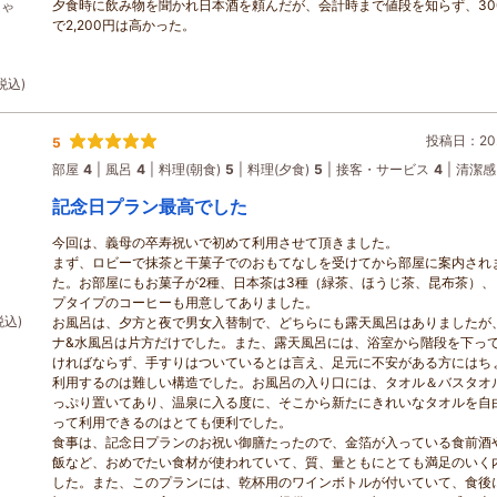
夕食時に飲み物を聞かれ日本酒を頼んだが、会計時まで値段を知らず、30
しゃ
で2,200円は高かった。
税込)
投稿日：202
5
部屋
4
風呂
4
料理(朝食)
5
料理(夕食)
5
接客・サービス
4
清潔感
記念日プラン最高でした
今回は、義母の卒寿祝いで初めて利用させて頂きました。
ラン
まず、ロビーで抹茶と干菓子でのおもてなしを受けてから部屋に案内され
た。お部屋にもお菓子が2種、日本茶は3種（緑茶、ほうじ茶、昆布茶）、
プタイプのコーヒーも用意してありました。
税込)
お風呂は、夕方と夜で男女入替制で、どちらにも露天風呂はありましたが
ナ&水風呂は片方だけでした。また、露天風呂には、浴室から階段を下っ
ければならず、手すりはついているとは言え、足元に不安がある方にはち
利用するのは難しい構造でした。お風呂の入り口には、タオル＆バスタオ
っぷり置いてあり、温泉に入る度に、そこから新たにきれいなタオルを自
って利用できるのはとても便利でした。
食事は、記念日プランのお祝い御膳たったので、金箔が入っている食前酒
飯など、おめでたい食材が使われていて、質、量ともにとても満足のいく
した。また、このプランには、乾杯用のワインボトルが付いていて、食後