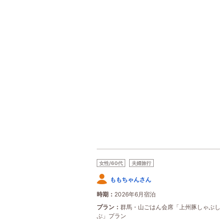
女性/60代
夫婦旅行
ももちゃんさん
時期
2026年6月宿泊
プラン
群馬・山ごはん会席「上州豚しゃぶ
ぶ」プラン