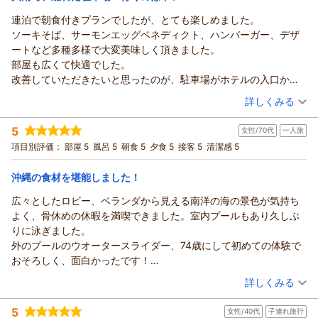
スが停まるので国際通りや那覇空港からもレンタカーなしでも来
場所であり続けられるよう、サービスの向上に努めてまいりま
れます。恩納村のリゾートホテルとは一味違った落ち着いた滞在
連泊で朝食付きプランでしたが、とても楽しめました。
サザンビーチホテル＆リゾート沖縄からの返信
す。また沖縄にお越しの際は、ぜひ当ホテルへお帰りください
ができました。スタッフの方々の対応もすばらしかったです
ソーキそば、サーモンエッグベネディクト、ハンバーガー、デザ
ませ。
ご投稿ありがとうございます。
ートなど多種多様で大変美味しく頂きました。
またのお越しを、スタッフ一同心よりお待ち申し上げておりま
この度は連泊でのご滞在に当ホテルをお選びいただき、誠にあ
部屋も広くて快適でした。
す。
りがとうございました。
改善していただきたいと思ったのが、駐車場がホテルの入口から
東京バスの乗車券を活用したショッピングやラウンジでのひと
（返信日：2026/06/22）
遠いこと
（投稿日：2026/06/14）
ときをご満喫いただけた様子が伺え、大変嬉しく存じます。恩
詳しくみる
スタッフさんの出入口は駐車場のそばなのにです。
納村のリゾートとは異なる当ホテルならではの落ち着いた雰囲
宿泊時期：
2026年06月宿泊 (友達旅行)
傘も役に立たないくらいの雨だと全身ずぶ濡れになります。
気や、スタッフの対応に最高のご評価をいただけたことは、私
5
女性/70代
一人旅
投稿者：
ナイトメアさん
(男性/50代)
できれば、フロントや1階の出入口にタオルを置いていただけると
どもにとりましても大きな励みとなります。
宿泊プラン：
【サザンを満喫！】連泊でホテル館内で使える利用券付♪4月29
項目別評価：
部屋 5
風呂 5
朝食 5
夕食 5
接客 5
清潔感 5
嬉しいです。
日からナイトプールも開催！／朝食ブッフェ付
また、朝食のメニューに関する貴重なご意見もいただき、重ね
ツイン
朝のみ
プールで無料貸出しされるよりずっと心地良いサービスだと思い
宿泊価格帯：
て御礼申し上げます。連泊のお客様にもより新鮮な喜びを感じ
8,001～9,000円(大人一人あたり/税込)
沖縄の食材を堪能しました！
ます。
ていただけるよう、今後のメニュー開発の参考とさせていただ
広々としたロビー、ベランダから見える南洋の海の景色が気持ち
サザンビーチホテル＆リゾート沖縄からの返信
きます。
よく、骨休めの休暇を満喫できました。室内プールもあり久しぶ
これからも皆様に愛される心地よい空間づくりに努めてまいり
この度は当ホテルにご連泊いただき、誠にありがとうございま
りに泳ぎました。
ます。またのお越しをスタッフ一同、心よりお待ち申し上げて
す。
外のプールのウオータースライダー、74歳にして初めての体験で
おります。
朝食のメニューやお部屋の快適さにご満足いただけたとのこ
おそろしく、面白かったです！
と、大変嬉しく拝読いたしました。
（返信日：2026/06/18）
なんといっても夕食では、本土では高価な海ぶどうやモズク、豚
（投稿日：2026/06/03）
しかしながら、あいにくの大雨の際、駐車場からの移動で大変
詳しくみる
肉料理の数々が美味しくて、シークウアーサージュースやパイナ
なご不便をおかけし、心よりお詫び申し上げます。
宿泊時期：
2026年05月宿泊 (一人旅)
ップル、スイカ等、目移りがするほどのたくさんのメニューでと
エントランスへのタオル設置に関する貴重なご提案、誠にあり
5
女性/40代
子連れ旅行
投稿者：
スマイルさん
(女性/70代)