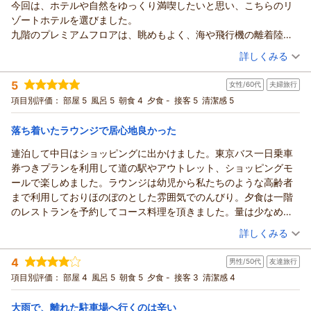
ことができました。また機会があれば伺いたいと思います。あり
今回は、ホテルや自然をゆっくり満喫したいと思い、こちらのリ
当日は飛行機の欠航という大変な状況の中、無事にご到着され
がとうございました。
ゾートホテルを選びました。
安心いたしました。連携してくださった空港職員の方の温かい
九階のプレミアムフロアは、眺めもよく、海や飛行機の離着陸も
お心遣いには、私どもからも深く感謝申し上げます。
楽しめました。
（投稿日：2026/06/22）
当ホテルでは、今回のような遅延時はもちろん、お部屋でのお
詳しくみる
専用ラウンジにはドリンクやおつまみが豊富、ほかの利用者の方
食事をご希望の際にも、いつでもミールボックスをご用意でき
宿泊時期：
2026年06月宿泊 (夫婦旅行)
もゆっくり過ごされており、居心地がよかったです。
る体制を整えております。提供時間（夜9時半まで）に限りは
5
女性/60代
夫婦旅行
投稿者：
さちさん
(女性/40代)
専用クロークがあるのも良かったです。
ございますが、今回は事前にご連絡をいただき、無事にご夕食
宿泊プラン：
【レンタカーなしの沖縄旅】東京バス1日乗車券付◆路線バス
項目別評価：
部屋 5
風呂 5
朝食 4
夕食 -
接客 5
清潔感 5
朝ごはんは、和定食をチョイス。色々な地のもなのがあり、本当
で巡る沖縄南部旅｜プレミアムラウンジ・朝食付
をお届けできて何よりでございました。周辺に飲食店が少ない
ツイン
朝のみ
に美味しかったです。空いていたので、ゆっくりいただくことが
宿泊価格帯：
立地だからこそ、お役に立てたことを大変嬉しく思っておりま
24,001～25,000円(大人一人あたり/税込)
落ち着いたラウンジで居心地良かった
できました。
す。
那覇空港や国際通りに直通するバスも目の前を走っており、非常
連泊して中日はショッピングに出かけました。東京バス一日乗車
サザンビーチホテル＆リゾート沖縄からの返信
次回はぜひ、レストランでのお食事も含め、ごゆっくりとお楽
に便利、快適なホテルだと思います。
券つきプランを利用して道の駅やアウトレット、ショッピングモ
しみいただける日をスタッフ一同心よりお待ち申し上げており
口コミへのご投稿、誠にありがとうございます。
ールで楽しめました。ラウンジは幼児から私たちのような高齢者
ます。
この度は、バースデー旅行の滞在先に、当サザンビーチホテル
まで利用しておりほのぼのとした雰囲気でのんびり。夕食は一階
＆リゾート沖縄をお選びいただき大変光栄でございます。
（返信日：2026/06/27）
のレストランを予約してコース料理を頂きました。量は少なめで
これまでの沖縄旅とは一味違う、ホテルでのホテルステイや豊
したがラウンジでおつまみを頂いた後なので丁度良かった。朝食
（投稿日：2026/06/14）
かな自然、そして9階プレミアムフロアからの景色や専用ラウ
詳しくみる
もビュッフェが苦手なので夕食と同じレストランで和定食を選
ンジでのひとときをご満喫いただけた様子が伺え、私どもも嬉
宿泊時期：
2026年05月宿泊 (夫婦旅行)
択。ビュッフェが人気なのかこちらは私たち以外誰も居らず静か
しい限りでございます。こだわりの和朝食や、空港・国際通り
4
男性/50代
友達旅行
投稿者：
himemiyuさん
(女性/60代)
で落ち着いていました。二日目も全く同じメニューだった〔スタ
へのアクセスについてもご満足いただけ、快適なご滞在のお手
宿泊プラン：
【レンタカーなしの沖縄旅】東京バス1日乗車券付◆路線バス
項目別評価：
部屋 4
風呂 5
朝食 5
夕食 -
接客 3
清潔感 4
ッフに聞いてはいたのですが）ので出来ればメインの焼き魚だけ
で巡る沖縄南部旅｜プレミアムラウンジ・朝食付
伝いができたのであれば幸いです。
ツイン
朝のみ
でも違うものだったらうれしかったな。。。ホテル一階に定期バ
宿泊価格帯：
これからも、日常を離れてゆっくりと心からお寛ぎいただける
15,001～16,000円(大人一人あたり/税込)
大雨で、離れた駐車場へ行くのは辛い