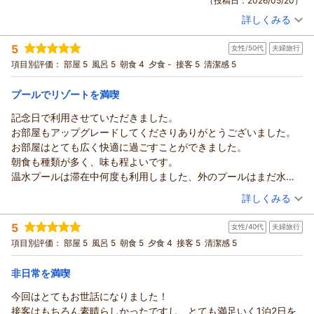
（投稿日：2026/05/20）
いただき、また「また泊まりたい」との温かいお言葉をいただ
詳しくみる
けて大変嬉しく励みになります。
宿泊時期：
2026年05月宿泊 (子連れ旅行)
客室の清潔さやスタッフの対応、そして沖縄料理を取り入れた
投稿者：
けんたさん
(男性/40代)
5
朝食にご満足いただけたようで安心いたしました。
女性/50代
夫婦旅行
宿泊プラン：
【早期割90】空港からバスで1本の糸満リゾート◆夕日を望む
ビーチまで徒歩1分！＜朝食・連泊特典付＞
これからも皆様に快適で素敵な時間を過ごしていただけるよ
ツイン
朝のみ
項目別評価：
部屋 5
風呂 5
朝食 4
夕食 -
接客 5
清潔感 5
宿泊価格帯：
う、サービス向上に努めてまいります。またのお越しをスタッ
9,001～10,000円(大人一人あたり/税込)
フ一同心よりお待ちしております。
プールでリゾートを満喫
サザンビーチホテル＆リゾート沖縄からの返信
（返信日：2026/05/26）
記念日で利用させていただきました。
この度はサザンビーチホテル＆リゾート沖縄へご宿泊及びご投
お部屋もアップグレードしてくださりありがとうございました。
稿いただき誠にありがとうございます。
お部屋はとても広く快適に過ごすことができました。
ホテルの目の前のビーチやプール、そして朝食にご満足いただ
朝食も種類が多く、味も程よいです。
けたとのこと、大変嬉しく拝読いたしました。お客様にとって
温水プールは滞在中何度も利用しました、外のプールはまだ水温
心地よい滞在となりましたことは、私どもにとっても大きな励
がやや低く長時間は難しいですが雰囲気は楽しめました。海や室
（投稿日：2026/05/17）
詳しくみる
みとなります。
内、室外プールはつながっており利用しやすいですね。
「また泊まりたい」という温かいお言葉を励みに、今後もより
宿泊時期：
2026年05月宿泊 (夫婦旅行)
外資系のホテルと違い、気軽にリゾートを楽しめます。
5
快適な空間を提供できるよう努めてまいります。お客様のまた
女性/40代
夫婦旅行
投稿者：
ひろちゃんさん
(女性/50代)
宿泊プラン：
【早期割90】空港からバスで1本の糸満リゾート◆夕日を望む
のお越しを、スタッフ一同心よりお待ち申し上げております。
項目別評価：
部屋 5
風呂 5
朝食 5
夕食 4
接客 5
清潔感 5
ビーチまで徒歩1分！＜朝食・連泊特典付＞
ツイン
朝のみ
（返信日：2026/05/22）
宿泊価格帯：
10,001～11,000円(大人一人あたり/税込)
非日常を満喫
今回はとてもお世話になりました！
サザンビーチホテル＆リゾート沖縄からの返信
接客はもちろん素晴らしかったですし、とても満足いく1泊2日を