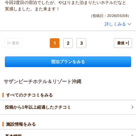
今回2度目の宿泊でしたが、やはりまた泊まりたいホテルだなと
す。 ボス様にまたお会いできる日を、スタッフ一同心よりお待
とお楽しみいただけたようで幸いでございます。
した。また、お忙しい中、具体的なご感想をお寄せいただきま
実感しました。また来ます！
ち申し上げております。
これからも、お越しいただくすべてのお客様に「便利で、快適
したこと、重ねて御礼申し上げます。
（投稿日：2026/05/08）
で、心からリラックスできる旅」をお届けできるよう、スタッ
（返信日：2026/05/16）
レストランのコースメニューにご満足いただけたとのこと、大
フ一同サービスの向上に努めてまいります。
詳しくみる
変嬉しく拝見いたしました。落ち着いた雰囲気の中で、当ホテ
宿泊時期：
2026年04月宿泊 (子連れ旅行)
なっちゃん様のまたの「お帰り」を、スタッフ一同心よりお待
ル自慢の料理をお楽しみいただけたのであれば幸いです。
投稿者：
じゅりさん
(女性/20代)
ち申し上げております。
お部屋の設備に関しまして、ご不便をおかけし申し訳ございま
宿泊プラン：
【今だけ！25％OFF】夕朝食ブッフェ付｜ガーデンプール＆目
の前のビーチOPEN！リゾートを一日中満喫♪
1
2
3
せんでした。椅子やテーブルの配置など、お客様がより快適に
|< 最初
ツイン
朝・夕
最後 >|
（返信日：2026/05/16）
宿泊価格帯：
「のんびりと」お過ごしいただける空間づくりについて、今後
10,001～11,000円(大人一人あたり/税込)
の改善の参考とさせていただきます。バルコニーの椅子をご活
宿泊プランをみる
サザンビーチホテル＆リゾート沖縄からの返信
用いただく形となり、お手数をおかけいたしました。
目の前の海での水遊びをお楽しみいただけた一方で、バス移動
じゅり様
等のアクセス面でも貴重な体験談を共有いただきありがとうご
この度は2度目のご宿泊、誠にありがとうございました。 さら
ざいます。
サザンビーチホテル＆リゾート沖縄
に、すべての項目において最高のご評価をいただきましたこ
頂戴したお声はスタッフ間で共有し、より良いサービス向上に
と、スタッフ一同大変光栄に感じております。
努めてまいります。またのお越しを、スタッフ一同心よりお待
「やはりまた泊まりたい」と確信していただけたことが、私共
すべてのクチコミをみる
ち申し上げております。
にとって何よりの喜びです。当館自慢の夕食についても、新鮮
投稿から1年以上経過したクチコミ
な驚きとともに楽しんでいただけたようで、料理長も大変喜ん
（返信日：2026/05/13）
でおります。
これからもじゅり様の期待を裏切らぬよう、いつお越しいただ
施設情報をみる
いても「最高」と感じていただけるホテルであり続けたいと思
います。またの「お帰り」を、スタッフ一同笑顔でお待ちして