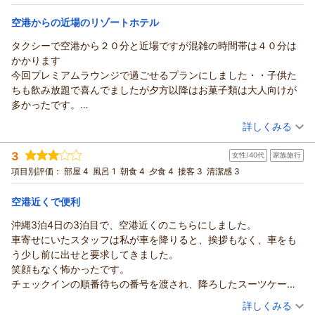
夏遊び！糸満リゾートを満喫♪／夕朝食ブッフェ付
ツイン
朝・夕
ですね
宿泊価格帯：
23,001～24,000円(大人一人あたり/税込)
空港からの近場のリゾートホテル
チェックイン後は、プールや催しなど楽しくすごせました
朝食、夕食のビュッフェも宿泊価格を考えるとクオリティは高く
タクシーで空港から２０分と近場ですが混雑の時間帯は４０分は
サザンビーチホテル＆リゾート沖縄からの返信
ほうです。
かかります
ご投稿いただき、誠にありがとうございます。
また機会があればと思えるホテルです。
今回プレミアムラウンジで過ごせるプランにしました・・子供た
この度は、チェックイン前のお時間に関しましてご不便とご迷
ちも飲み放題で喜んでましたが夕方以降はお菓子類は大人向けが
惑をおかけし、大変申し訳ございませんでした。せっかくの夏
多かったです。
休みのご旅行にもかかわらず、お子様やお客様にご不便をおか
（投稿日：2026/07/29）
けいたしましたこと、深くお詫び申し上げます。
詳しくみる
あと朝食のバイキングの時間待ちが長く詰め込みすぎ、取りに行
いただいたご意見を真摯に受け止め、チェックイン前のご案内
宿泊時期：
2026年07月宿泊 (家族旅行)
くにも並んでゆっくりと食事できないですね、動線の確保なり見
方法やサービス体制の改善を図ってまいります。
3
女性/40代
家族旅行
投稿者：
みつえもんさん
(男性/60代)
直しが必要です・・・
そのような中、チェックイン後のプールやイベント、お食事に
宿泊プラン：
【スタンダード】目の前ビーチまで徒歩1分！専用ラウンジ付
項目別評価：
部屋 4
風呂 1
朝食 4
夕食 4
接客 3
清潔感 3
クラブフロアで寛ぎのリゾートStay/朝食付
つきまして温かいお言葉をいただき、感謝申し上げます。
ツイン
朝のみ
宿泊価格帯：
またのお越しを、スタッフ一同心よりお待ちしております。
30,001円以上(大人一人あたり/税込)
空港近くで便利
（返信日：2026/08/04）
沖縄3泊4日の3泊目で、空港近くのこちらにしました。
サザンビーチホテル＆リゾート沖縄からの返信
車寄せにいたスタッフは私が車を降りると、挨拶もなく、車をも
ご投稿いただき、誠にありがとうございます。
う少し前に出せと要求してきました。
この度は当ホテルをご利用いただき、厚く御礼申し上げます。
笑顔もなく怖かったです。
空港からのアクセスに関する貴重な情報共有をはじめ、プレミ
チェックインの順番待ちの番号を渡され、降ろしたスーツケース
アムラウンジにてご家族皆様でお楽しみいただけたご様子を伺
をさっさか運ばれ、案内も雑でした。
（投稿日：2026/07/29）
い、嬉しく存じます。
詳しくみる
30分ほど待ちましたが、ウェルカムドリンクでもあれば少しは気