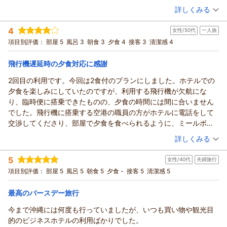
ランがお得です。スタッフさんも感じ良く、楽しめました。パラ
詳しくみる
一方で、お食事のバリエーションや朝食時の混雑、プールサイ
宿泊時期：
2026年06月宿泊 (夫婦旅行)
ソルやベッドのレンタルもありましたが、長時間過ごすのでなけ
ドバーのメニューに関しまして、ご不便とご期待に沿えない点
投稿者：
はまちゃんさん
(男性/60代)
ればレジャーシートで大丈夫でした。時期が早かったのでとても
4
がありましたことを深くお詫び申し上げます。
女性/50代
一人旅
宿泊プラン：
【今だけ！25％OFF】夕食ブッフェ＆選べる朝食付｜クラブフ
空いていて、きれいなビーチを堪能できました。
ロアステイ！プール＆ビーチで一日中満喫♪
いただいたご意見は今後のサービス向上のための課題として真
ツイン
朝・夕
項目別評価：
部屋 5
風呂 3
朝食 3
夕食 4
接客 3
清潔感 4
【改善をお願いしたい点】
宿泊価格帯：
摯に受け止め、社内で共有のうえ改善に努めてまいります。
23,001～24,000円(大人一人あたり/税込)
1.食事メニューが毎日同じ
貴重なご意見をお寄せいただき、誠にありがとうございまし
飛行機遅延時の夕食対応に感謝
アジアンサマービュッフェの時期でエスニックなものもあり、美
サザンビーチホテル＆リゾート沖縄からの返信
た。またのお越しをスタッフ一同、心よりお待ち申し上げてお
味しかったのですが、朝食も夕食も毎日同じ…もう少し日替わり
2回目の利用です。今回は2食付のプランにしました。ホテルでの
ります。
この度は当ホテルをご利用いただき、誠にありがとうございま
メニューをお願いしたいです。またせっかくなので沖縄料理をも
夕食を楽しみにしていたのですが、利用する飛行機が欠航にな
す。
（返信日：2026/07/07）
っと出してほしいです。
り、臨時便に搭乗できたものの、夕食の時間には間に合いません
また、ラウンジやお部屋、立地に関しまして、お褒めの言葉を
2.朝食の混雑がひどい
でした。飛行機に搭乗する空港の職員の方がホテルに電話をして
いただき大変光栄に存じます。
8時過ぎに行ったら長蛇の列…子連れではとても並ぶ気になれず、
交渉してくださり、部屋で夕食を食べられるように、ミールボッ
しかしながら、コインランドリーの清掃が行き届いておらず、
ホテル内のコンビニで軽食を買って戻りました。9時過ぎにまた行
クスを用意してくださることになりました。ミールボックスは、4
（投稿日：2026/06/25）
詳しくみる
ご不快な思いをさせてしまいましたことを深くお詫び申し上げ
ってみたところ、数組待ちでなんとか入れましたが、大変でし
種類から選ぶことができました。ホテルには夜9時過ぎに到着し、
ます。
宿泊時期：
2026年06月宿泊 (一人旅)
た。朝食も時間予約制にしていただきたいです。
ミールボックスを受け取りました。ミールボックスの受け取り
5
ご指摘いただいた内容はすぐに社内で共有し、日々の清掃・巡
女性/40代
夫婦旅行
投稿者：
わんこさん
(女性/50代)
3.プールサイドバーが高過ぎる
は、夜9時半までに、とのことでした。オーダーは、夜9時までに
宿泊プラン：
【今だけ！25％OFF】夕朝食ブッフェ付｜ガーデンプール＆目
回を徹底して、常に清潔な状態を保てるよう改善に努めてまい
項目別評価：
部屋 5
風呂 5
朝食 5
夕食 -
接客 5
清潔感 5
プールサイドバーのメニューが高過ぎるのと、食べたいものがあ
電話ですませていました。ホテルの周辺には飲食店やコンビニな
の前のビーチOPEN！リゾートを一日中満喫♪
ツイン
朝・夕
ります。
りませんでした。朝食、夕食ともビュッフェでしっかり食べるの
どがないので、ミールボックスを用意してくださったことに、感
宿泊価格帯：
20,001～21,000円(大人一人あたり/税込)
貴重なご意見をいただき、誠にありがとうございました。また
最高のバースデー旅行
で、リーズナブルな軽食があると利用しやすいです。
謝感謝です。
のお越しをスタッフ一同心よりお待ちしております。
いくつか改善要望を書かせていただきましたが、全体としては良
今まで沖縄には何度も行っていましたが、いつも買い物や観光目
サザンビーチホテル＆リゾート沖縄からの返信
（返信日：2026/06/28）
いホテルでした。スタッフの皆さんも感じが良く、快適に過ごす
的のビジネスホテルの利用ばかりでした。
この度は2回目のご利用、誠にありがとうございました。