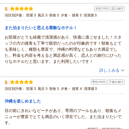
いただけるようメニューにもこだわっておりますので、目移り
フ一同心よりお待ち申し上げております。
宿泊時期：
2026年05月宿泊 (家族旅行)
い食事でした
するほど楽しんでいただけたことは大きな励みになります。
5
女性/10代
恋人旅行
投稿者：
そらさん
(女性/40代)
（返信日：2026/06/04）
時間制限がないため、飲み放題にして、スムーズにアルコールを
ホテル周辺の「道の駅いとまん」や「糸満海人（うみんちゅ）
宿泊プラン：
【今だけ！25％OFF】夕朝食ブッフェ付｜ガーデンプール＆目
項目別評価：
部屋 5
風呂 5
朝食 5
夕食 -
接客 5
清潔感 5
提供していただき、オリオン生ビールを4杯も飲みました。
の前のビーチOPEN！リゾートを一日中満喫♪
の歴史・文化」にも触れられ、糸満という街そのものを深く楽
ツイン
朝・夕
プールはスライダーと、目の前がビーチなので、海にも遊びに行
しんでいただけたことは、地元のホテルとしてこれ以上の喜び
宿泊価格帯：
12,001～13,000円(大人一人あたり/税込)
また泊まりたいと思える素敵なホテル！
けて、天気が良なれば海にいき、小雨が降ってきてたら、プール
はございません。
に戻って暖かいジャグジーにはいって、ずっと水遊びができる子
お部屋がとても綺麗で清潔感があり、快適に過ごせました！スタ
ぜひまた、美味しい島野菜や果物、そして新しい冒険（!?）を
サザンビーチホテル＆リゾート沖縄からの返信
供達は大満足でした。
ッフの方の接客も丁寧で親切だったのが印象的です！朝食もとて
楽しまれに、沖縄の我が家へお帰りくださいませ。お客様のま
この度は大変高い評価をいただき、誠にありがとうございま
も美味しく、種類も豊富で、沖縄の料理などもあり大満足でし
たのお越しを、スタッフ一同心よりお待ち申し上げておりま
す。
た。料金も内容を考えると満足感が高く、恋人との旅行にぴった
す。
プールやビーチ、沖縄食材を活かしたお食事など、当ホテルの
りなホテルだと思います。また利用したいです！
（返信日：2026/06/04）
施設とサービスを余すことなくお楽しみいただけた様子が伺
（投稿日：2026/05/24）
え、大変嬉しく思っております。
詳しくみる
お子様たちも時間を忘れて水遊びを満喫されたとのこと、何よ
宿泊時期：
2026年05月宿泊 (恋人旅行)
りでございます。また、GW明けの落ち着いた時期を狙っての
5
男性/40代
子連れ旅行
投稿者：
あーさん
(女性/10代)
賢い旅の計画に、私どものホテルがしっかりとお応えできたの
宿泊プラン：
【早期割90】空港からバスで1本の糸満リゾート◆夕日を望む
項目別評価：
部屋 5
風呂 5
朝食 5
夕食 -
接客 4
清潔感 5
ビーチまで徒歩1分！＜朝食・連泊特典付＞
であれば幸いです。
ツイン
朝のみ
宿泊価格帯：
これからもそのご期待に恥じぬよう、皆様に最高のリゾートタ
8,001～9,000円(大人一人あたり/税込)
沖縄を楽しめました
イムをお届けしてまいります。またのご利用をスタッフ一同、
目の前にきれいなビーチがあり、専用のプールもあり、朝食もメ
サザンビーチホテル＆リゾート沖縄からの返信
心よりお待ち申し上げております。
ニューが豊富でとても満足のいく滞在でした。また泊まりたいで
ご投稿ありがとうございます。
（返信日：2026/05/29）
す。
この度は当サザンビーチホテル＆リゾート沖縄ホテルをお選び