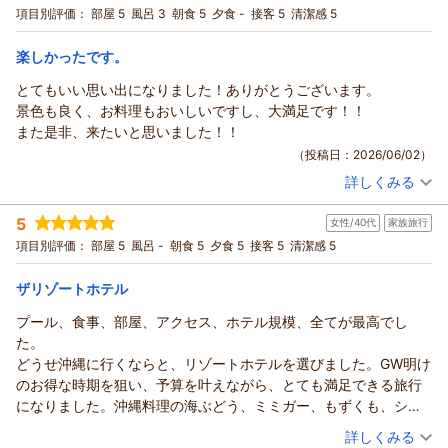
ても嬉しかったです。
がとうございます。「プールでの貸出よりも心地よいサービ
宿泊プラン：
【今だけ！25％OFF】夕朝食ブッフェ付｜ガーデンプール＆目
項目別評価：
部屋 5
風呂 3
朝食 5
夕食 -
接客 5
清潔感 5
バスで一駅のところにある「道の駅いとまん」の珍しい海産物の
の前のビーチOPEN！リゾートを一日中満喫♪
ス」という温かい視点でのアドバイスを真摯に受け止め、雨天
ツイン
朝・夕
豊富さ、「糸満海人・資料館」も充実していて、とても良かった
宿泊価格帯：
時にお客様の手足をすぐにお拭きいただけるよう、備品の設置
22,001～23,000円(大人一人あたり/税込)
楽しかったです。
です。
や運用の改善を至急検討を重ねてまいります。
とてもいい思い出になりました！ありがとうございます。
サザンビーチホテル＆リゾート沖縄からの返信
これからもお客様に寄り添った心地よいサービスを提供できる
景色も良く、お料理もおいしいですし、大満足です！！
よう、スタッフ一同努めてまいります。またのご来館を心より
スマイル様
また是非、来たいと思いました！！
お待ち申し上げております。
この度はサザンビーチホテル＆リゾート沖縄にご宿泊いただ
（投稿日：2026/06/02）
き、誠にありがとうございました。また、ご多忙のところ大変
（返信日：2026/06/16）
詳しくみる
嬉しく、エネルギーに溢れたご感想をお寄せいただきましたこ
宿泊時期：
2026年05月宿泊 (子連れ旅行)
と、重ねて御礼申し上げます。
投稿者：
りょうさん
(女性/40代)
5
ロビーや客室からの海の景色とともに、日頃の疲れを癒やす骨
女性/40代
家族旅行
宿泊プラン：
【スタンダード】目の前ビーチまで徒歩1分！専用ラウンジ付
クラブフロアで寛ぎのリゾートStay/朝食付
休めのひとときをお過ごしいただけたとのこと、私どもも大変
ツイン
朝のみ
項目別評価：
部屋 5
風呂 -
朝食 5
夕食 5
接客 5
清潔感 5
宿泊価格帯：
嬉しく拝読いたしました。
18,001～19,000円(大人一人あたり/税込)
何より、74歳にして当ホテルのウォータースライダーに初挑戦
ザリゾートホテル
サザンビーチホテル＆リゾート沖縄からの返信
されたとのこと、スタッフ一同大変感激しております！「恐ろ
プール、食事、部屋、アクセス、ホテル規模、全てが最高でし
しく、面白かった」とのエピソードに、お客様の素晴らしいチ
口コミへのご投稿、誠にありがとうございます。
た。
ャレンジ精神とお茶目な一面が目に浮かび、私どもも温かい元
ご滞在が素晴らしい思い出となりましたこと、大変嬉しく拝読
どうせ沖縄に行くならと、リゾートホテルを選びました。GW明け
気をいただきました。
いたしました。当館自慢の景色やお料理にご満足いただけて何
のお得な時期を狙い、予算を叶えながら、とても満足できる旅行
また、お食事についても沖縄ならではの新鮮な海産物や豚肉料
よりでございます。
になりました。沖縄料理の海ぶどう、ミミガー、もずくも、シン
理、南国フルーツの数々をご堪能いただけて何よりでございま
「また是非、来たい」という温かいお言葉を励みに、今後もよ
プルな食し方と、アレンジの食し方とあり、国際通りで十分試食
（投稿日：2026/05/27）
す。当ホテル自慢のブッフェは、沖縄の豊かな食文化を感じて
詳しくみる
り良いサービスに努めてまいります。またのお越しを、スタッ
した後でも、もう一度食べたなる工夫がされていてとても美味し