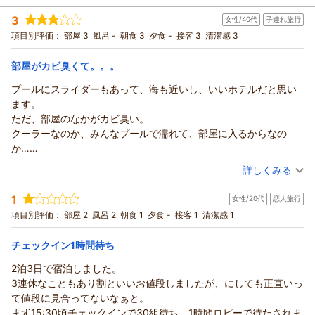
一方で、夕方以降のラウンジのお菓子類や、朝食バイキング混
宿泊時期：
2026年07月宿泊 (家族旅行)
が紛れると思います。
雑時の待ち時間・動線につきまして、ご不便とご迷惑をおかけ
3
女性/40代
子連れ旅行
投稿者：
えりぴょんさん
(女性/40代)
チェックインの最後、ルームキーを渡され、以上です。と言われ
しましたことを深くお詫び申し上げます。いただきました貴重
宿泊プラン：
【じゃらんのお得な10日間】ポイントUP！プール＆ビーチで
項目別評価：
部屋 3
風呂 -
朝食 3
夕食 -
接客 3
清潔感 3
ましたが、どこにエレベーターがあるのか案内がなくやはり雑で
夏気分！糸満リゾートを満喫♪／夕朝食ブッフェ付
なご意見は社内で共有し、お子様連れのご家族にもよりご満足
ツイン
朝・夕
した。
宿泊価格帯：
いただける品揃えの検討および、朝食会場での混雑緩和や動線
21,001～22,000円(大人一人あたり/税込)
部屋がカビ臭くて。。。
夕食ビュッフェ受付で、予約してますか？と聞かれましたが、チ
の改善に向けて見直しを進めてまいります。
ェックイン時にはビュッフェの予約は必要ないと言われたと伝え
プールにスライダーもあって、海も近いし、いいホテルだと思い
サザンビーチホテル＆リゾート沖縄からの返信
これからも皆様に快適にお過ごしいただけるホテルを目指し、
たら、予約した方がスムーズですと言われ、だったらチェックイ
ます。
サービスの向上に努めてまいります。またのお越しをスタッフ
この度はサザンビーチホテル＆リゾート沖縄にご宿泊いただ
ンの時に予約できるとひと言ほしかったです。
ただ、部屋のなかがカビ臭い。
一同、心よりお待ちしております。
き、誠にありがとうございます。
フロント、ビュッフェ、プール、どこのスタッフも日本人、外国
クーラーなのか、みんなプールで濡れて、部屋に入るからなの
沖縄旅行の大切な締めくくりにご利用いただいたにもかかわら
（返信日：2026/08/02）
人にかかわらず、笑顔はあんまりなかったです。
か…
ず、接客対応および客室の衛生・設備面で大変ご不快な思いを
お部屋のお風呂のドアや床の黒カビにはビックリしました。気持
一泊だから耐えれたけど、なんかなー…
（投稿日：2026/07/23）
させてしまい、心より深くお詫び申し上げます。
詳しくみる
ち悪かったです。
朝食も混むという口コミから、早めに並びましたが、激混みでし
立地やプール、ビュッフェにはご満足いただき、お子様にも喜
宿泊時期：
2026年07月宿泊 (子連れ旅行)
壁や鏡にも汚れが目立ってました。
た。
んでいただけたこと、
1
女性/20代
恋人旅行
投稿者：
みっこチャンさん
(女性/40代)
トイレの便座の暖房が壊れており、座ったら冷たすぎてビックリ
テレビから予約出来るとかあったらいいな～
そして「また泊まりたい」という温かいお言葉は大変励みにな
宿泊プラン：
【夏の家族旅応援！】小学生まで添い寝無料！ナイトプールに
項目別評価：
部屋 2
風呂 2
朝食 1
夕食 -
接客 1
清潔感 1
しました。
あと、たまたまプランで小学生が添い寝無料なので、このホテル
縁日など夏休みイベント満載♪／朝食ブッフェ付
ります。
ツイン
朝のみ
お部屋にメイクおとしやスキンケアがあるのは有難いですが、補
にしました。
宿泊価格帯：
次回お越しの際には、心から快適にお過ごしいただけるようス
13,001～14,000円(大人一人あたり/税込)
チェックイン1時間待ち
充タイプより個装の方が使いやすいかなと思いました。
ラウンジ付きのプランがあれば選んだのですが、ないっ！！
タッフ一丸となって品質向上に努めてまいります。
空港にも近く、プールも海もあり、ビュッフェも美味しかったの
大人二人、子ども三人では泊まれないので、なんとかして欲しい
2泊3日で宿泊しました。
サザンビーチホテル＆リゾート沖縄からの返信
またのご利用を心よりお待ち申し上げております。
で、子連れにはちょうど良く、実際子供も喜んでましたが、接客
です！！
3連休なこともあり割といいお値段しましたが、にしても正直いっ
このたびは当ホテルにご宿泊いただき、誠にありがとうござい
（返信日：2026/07/31）
や衛生面で気になる点が多かったです。
て値段に見合ってないなぁと。
ました。プールや立地、添い寝プランに関してお褒めの言葉を
また沖縄に行くなら泊まりたいので、改善されると良いなぁと思
まず15:30頃チェックインで30組待ち、1時間ロビーで待たされま