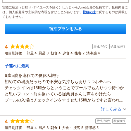
実際に宿泊（日帰り･デイユースを除く）したじゃらんnet会員の投稿です。投稿内容に
は、個人的趣味や主観的な表現を含むことがあります。
投稿の掟
に反するものは掲載し
ておりません。
宿泊プランをみる
4
男性/40代
子連れ旅行
項目別評価：
部屋 4
風呂 3
朝食 4
夕食 4
接客 2
清潔感 4
子連れに最高
6歳5歳を連れての夏休み旅行
初めての場所だったので不安な気持ちもありつつホテルへ
チェックインは15時からということでプールでも入りつつ待つか
と思いフロント前を捌いている従業員さんに声をかけたら
プールの入場はチェックインをすませた15時からですと言われて
え！となり子供と2時間ほどフロントで座って待機で本当に困りま
（投稿日：2026/07/31）
詳しくみる
した。
宿泊時期：
2026年07月宿泊 (子連れ旅行)
今までのリゾートホテルだと荷物を預けてどうぞって言うイメー
4
男性/60代
家族旅行
投稿者：
ブッダさん
(男性/40代)
ジだったのでとても残念だし、改善してほしいと思いますし、こ
宿泊プラン：
【じゃらんのお得な10日間】ポイントUP！プール＆ビーチで
項目別評価：
部屋 4
風呂 3
朝食 1
夕食 -
接客 5
清潔感 5
れから旅行される子連れ家族の皆さんは行動を考えたほうがいい