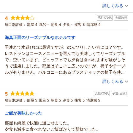
し、足繁く通わせていただきました。
また来年、一回り大きくなったお子様たちと皆様にお会いでき
詳しくみる
愛のあるご意見をお寄せいただきましたことに、心より感謝申
宿泊時期：
2026年04月宿泊 (家族旅行)
生意気なようですが、団体客も大事なお客様で、そこのコスト管
る日を、スタッフ一同楽しみにお待ちしております。
し上げます。
投稿者：
なっちゃんさん
(女性/50代)
理などで大変かと思いますが、今一度お客様に寄り添ったホテル
4
しかしながら、クラブフロアという特別なお部屋をご用意した
（返信日：2026/05/18）
男性/70代
夫婦旅行
宿泊プラン：
【スタンダード】空港近くのビーチリゾート！素泊まりでお得
の在り方について考えるべきだと感じました。
に観光満喫！/ 食事なし
にもかかわらず、テラスの汚れや室内のカビ臭、鏡の清掃不備
ツイン
食事なし
項目別評価：
部屋 4
風呂 -
朝食 4
夕食 -
接客 3
清潔感 4
まだまだ伸びしろのあるホテルだと思います。
宿泊価格帯：
により、ご不快な思いをさせてしまいましたこと、深くお詫び
8,001～9,000円(大人一人あたり/税込)
頑張っていただきたい思いから、辛口となりましたがお許しくだ
申し上げます。また、夕食ビュッフェの内容や一部スタッフの
海真正面のリーズナブルなホテルです
さい。
サザンビーチホテル＆リゾート沖縄からの返信
接客に関しましても、ボス様のご期待を大きく裏切る結果とな
子連れで水遊びには最適ですが、のんびりしたい方には？です。
り、マネージャーとして大変心苦しく、猛省しております。
なっちゃん 様
レストランはコースメニューを選んでも美味しくてリーズナブル
いただきましたご指摘は、私を含め、清掃・調理・接客の各責
この度はサザンビーチホテル＆リゾート沖縄にご宿泊いただ
で、空いています。ビュッフェでも夕食は食べれますが騒がしそ
任者へ共有し、改善に改善に努めたいと思います。
き、誠にありがとうございました。また、お忙しい中、大変励
うで遠慮しました。部屋はそこそこ広いのですが、椅子やテーブ
そのような中で、プレミアムラウンジでの接客や軽食、また朝
みになるご感想をお寄せいただきましたこと、重ねて御礼申し
ルが有りません。バルコニーにあるプラスティックの椅子を使い
食の洋食につきまして「大変満足」とのお言葉をいただけたこ
上げます。
ました。ホテルからの外出はバスを利用しました。
（投稿日：2026/05/10）
とは、ラウンジスタッフをはじめ、私どもの大きな救いでござ
詳しくみる
なっちゃん様が仰る通り、当ホテルは那覇空港から車で約20分
います。
という立地にあるため、ご出発の直前まで沖縄での時間を目一
宿泊時期：
2026年05月宿泊 (夫婦旅行)
ボス様が仰る通り、当ホテルには「まだまだ伸びしろがある」
5
杯楽しんでいただける点が大変好評をいただいております。旅
女性/20代
子連れ旅行
投稿者：
saekiさん
(男性/70代)
と私どもも確信しております。今回いただいた「辛口」のお言
宿泊プラン：
【早期割55】連泊でホテルクレジット付♪夕陽を望むビーチま
の最後のひとときまで有意義にお過ごしいただけた様子が伺
項目別評価：
部屋 5
風呂 5
朝食 5
夕食 5
接客 5
清潔感 5
で徒歩1分の糸満リゾート！／朝食ブッフェ付
葉をスタッフ一人ひとりが胸に刻み、次回お帰りいただいた際
ツイン
朝のみ
え、私どもも嬉しい限りでございます。
には「本当に良いホテルになった」と実感していただけるよ
宿泊価格帯：
12,001～13,000円(大人一人あたり/税込)
また、客室の広さや周辺の静かな環境、1階サザン・プラザ（シ
ご飯が美味しかった
う、一丸となって生まれ変わる努力を続けてまいります。
ョップ）の営業時間（※通常22:00まで営業）につきましても、
部屋も綺麗で快適に過ごせました。
誠に勝手なお願いではございますが、どうかこれに懲りず、再
サザンビーチホテル＆リゾート沖縄からの返信
お役に立てて何よりでございます。繁華街の喧騒から離れた糸
夕食も滅多に食べれないご飯ばかりで新鮮でした。
び当ホテルへ挽回のチャンスをいただけますと幸いでございま
満の心地よい海の風を感じながら、夜はお土産選びをゆっくり
この度は当ホテルをご利用いただき、誠にありがとうございま