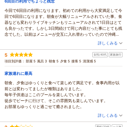
6回目の利用でちょっと残念
がお楽しみいただけるかと思います。
今回で6回目の利用になります。初めての利用から大変満足して今
サザンビーチホテル＆リゾート沖縄からの返信
次回のお帰りも、より素晴らしいお時間となりますよう、サー
回で6回目になります。朝食が大幅リニューアルされていた事。食
ビスの向上に努めてまいります。またお会いできる日を、一同
kazu様
器なども変わりライブキッチンもリニューアルされて1日目はとて
楽しみにお待ち申し上げております。
この度は、数あるホテルの中から当サザンビーチホテル＆リゾ
も良かったです。しかし3日間続けて同じ内容だった事にとても残
ート沖縄へ誠にありがとうございす。また、お忙しい中、貴重
（返信日：2026/05/18）
念でした。以前はメニューが交互に入れ替わっていたので沖縄料
なご感想をお寄せいただきましたこと、重ねて御礼申し上げま
理を存分に楽しめました。せめて沖縄料理だけは以前のように交
（投稿日：2026/05/15）
す。
詳しくみる
互にしてほしかったです。にんじんリシリシやいなむるち煮物、
お食事や客室からの景色、そして目の前の美々ビーチでの散歩
宿泊時期：
2026年05月宿泊 (友達旅行)
ぬめぬめ野菜のおひたしなど以前の料理がとても恋しかったで
など、当ホテルでのご滞在をゆっくりとお楽しみいただけた様
5
女性/40代
家族旅行
投稿者：
ゆうちんさん
(女性/50代)
す。同行した友人はここへ来ればテビチが食べれると期待してい
子が伺え、大変嬉しく拝読いたしました。当ホテルは周辺が静
宿泊プラン：
【早期割90】空港からバスで1本の糸満リゾート◆夕日を望む
項目別評価：
部屋 5
風呂 3
朝食 5
夕食 5
接客 5
清潔感 5
ましたがそれも無くガッカリしてましたがテビチはコストがかか
ビーチまで徒歩1分！＜朝食・連泊特典付＞
かな環境にある分、館内でお客様に快適にお過ごしいただける
ツイン
朝のみ
るし物価高の世の中なので仕方がないのかなぁと思いますが連泊
宿泊価格帯：
よう、設備の充実や豊富なメニューのブッフェをご用意してお
10,001～11,000円(大人一人あたり/税込)
家族連れに最高
する者としてはせめて沖縄料理は以前のように交互にしてほしか
りますので、お気に召していただけて何よりでございます。
ったです。あとは今回の部屋はカビ臭くなくイスもきちんと２つ
朝食、夕食はゆっくりと食べて楽しめて満足です。食事内用が以
サザンビーチホテル＆リゾート沖縄からの返信
一方で、駐車券の対応につきましては、お車の出し入れの際に
あって良かったのですが洗面横の壁がめちゃくちゃ汚かったで
前とは変わってましたが種類はありました。
お手間とお時間をおかけしてしまい、誠に申し訳ございません
この度は、6回目のご利用をいただき誠にありがとうございま
す。何かのシミのような跡ですがしっかり清掃すれば消えると思
毎年子供達はここのプールを楽しんでいます。
でした。お客様の貴重なお時間を無駄にしないよう、よりスム
す。また、長年にわたり当ホテルをご愛顧いただいております
います。なかなかすべて目を行き届かせろというのは難しい事だ
徒歩でビーチに行けて、そこの雰囲気も楽しんでいます。
ーズにご案内できる方法がないか、今後の運用の改善に向けて
こと、重ねて御礼申し上げます。
とは思いますが以前に比べて残念な点が度々あるので書かせても
お部屋もゆっくりと過ごせて癒されました。
社内で検討してまいります。
朝食のリニューアルに関しまして、初日はお楽しみいただけた
らいました。
（投稿日：2026/05/15）
これからも、皆様に日常を忘れて心地よく楽しみいただける滞
ものの、連泊でのメニュー内容や、期待されていた沖縄料理
詳しくみる
在型ホテルを目指し、サービス向上に努めてまいります。また
（テビチやにんじんしりしり等）のご提供がなく、ご期待に沿
宿泊時期：
2026年03月宿泊 (家族旅行)
沖縄にお越しの際は、ぜひ当ホテルへお立ち寄りくださいま
えず大変申し訳ございませんでした。物価高騰の中ではござい
男性/70代
一人旅