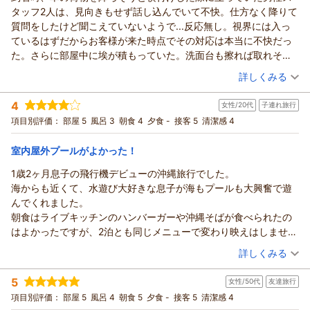
清掃・確認の不徹底を重く受け止め、清掃スタッフへの指導と
タッフ2人は、見向きもせず話し込んでいて不快。仕方なく降りて
チェック体制の強化を徹底いたします。
この度はご宿泊いただき、誠にありがとうございます。
質問をしたけど聞こえていないようで...反応無し。視界には入っ
朝食会場での待ち時間やメニュー内容につきましてもご期待に
プールやお部屋の清掃につきまして、お子様方に楽しんでいた
ているはずだからお客様が来た時点でその対応は本当に不快だっ
沿えず、重ねてお詫び申し上げます。テイクアウト対応や料理
だけたご様子を伺い大変嬉しく存じます。
た。さらに部屋中に埃が積もっていた。洗面台も擦れば取れそう
の補充スピードに関してお褒めの言葉をいただき恐縮でござい
一方で、朝食会場でのご案内にお時間を要したうえ、確認不足
な汚れがこびりついていた気持ち悪かった。駐車場料金の説明も
（投稿日：2026/07/19）
ます。いただいた混雑緩和策のご提案やメニューに関するご意
によりご不快な思いをさせてしまい、大変申し訳ございません
詳しくみる
分かりにくくトラブルがあった際の対応も不親切。おまけにチェ
見は、今後のサービス改善・プラン検討の参考にさせていただ
でした。チェックイン時のご案内方法やお申し送り手順を見直
宿泊時期：
2026年07月宿泊 (家族旅行)
ックアウト後に部屋に忘れ物をしたことに気が付いたが、その時
きます。
し、混雑の緩和とスムーズなご案内に努めてまいります。
4
女性/20代
子連れ旅行
投稿者：
にゃあさん
(女性/40代)
の対応も不親切。残念でした。
ロケーションやプールについての温かいお言葉をいただいたこ
貴重なご意見をお寄せいただき感謝申し上げます。またのお越
宿泊プラン：
【早期割90】夕朝食ブッフェ付｜空港近くの糸満リゾートへ◆
項目別評価：
部屋 5
風呂 3
朝食 4
夕食 -
接客 5
清潔感 4
とに感謝しつつ、今後はハード面だけでなくソフト面や衛生面
夕日を望むビーチまで徒歩1分！＜連泊特典付＞
しを心よりお待ちしております。
ツイン
朝・夕
でも価格に見合うご満足を提供できるよう、全社を挙げて改善
宿泊価格帯：
15,001～16,000円(大人一人あたり/税込)
（返信日：2026/07/22）
室内屋外プールがよかった！
に努めてまいります。
1歳2ヶ月息子の飛行機デビューの沖縄旅行でした。
ご多忙の折、貴重なご指摘をいただき誠にありがとうございま
サザンビーチホテル＆リゾート沖縄からの返信
海からも近くて、水遊び大好きな息子が海もプールも大興奮で遊
した。
この度は当ホテルにご宿泊いただき、誠にありがとうございま
んでくれました。
（返信日：2026/07/27）
した。
朝食はライブキッチンのハンバーガーや沖縄そばが食べられたの
せっかくのご滞在であったにもかかわらず、ご到着時のスタッ
はよかったですが、2泊とも同じメニューで変わり映えはしません
フの対応をはじめ、お部屋の清掃状態、駐車場および忘れ物へ
でした。
（投稿日：2026/07/18）
の対応に至るまで、多大なるご不快とご迷惑をおかけしました
詳しくみる
部屋のお風呂の天井やゴムパッキン部分のカビが少々気になりま
ことを深くお詫び申し上げます。
宿泊時期：
2026年07月宿泊 (子連れ旅行)
した。
頂戴したご指摘を真摯に受け止め、スタッフの接客マナーの再
5
女性/50代
友達旅行
投稿者：
はらちさん
(女性/20代)
徹底および清掃体制の見直しを直ちに行い、改善に努めてまい
宿泊プラン：
【夏の家族旅応援！】小学生まで添い寝無料！ナイトプールに
項目別評価：
部屋 5
風呂 4
朝食 5
夕食 -
接客 5
清潔感 4
縁日など夏休みイベント満載♪／朝食ブッフェ付
ります。
ツイン
朝のみ