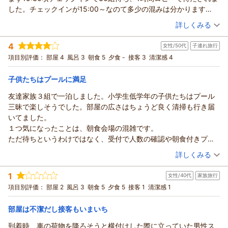
いただき大変嬉しく存じます。
います。
した。チェックインが15:00～なのて多少の混みは分かります
一方で、お部屋のカビ臭につきましては大変ご不快な思いをさ
が、、ピークなのに関わらず受付は3人笑
（投稿日：2026/07/21）
せてしまい、誠に申し訳ございませんでした。エアコンや室内
詳しくみる
完全なる人手不足。そして効率が悪い。
の清掃・消臭対応を徹底し、快適にお過ごしいただけるよう改
宿泊時期：
2026年07月宿泊 (恋人旅行)
こんな経験は初めてでそのあとの予定が崩れました。
善に努めてまいります。
4
女性/50代
子連れ旅行
投稿者：
のぞみさん
(女性/20代)
お部屋ですがあまり綺麗とは言えませんでした。
また、朝食会場の混雑やテレビでの予約システム、ラウンジ付
宿泊プラン：
【じゃらんスペシャルウィーク】朝食ブッフェ付｜目の前ビー
項目別評価：
部屋 4
風呂 3
朝食 5
夕食 -
接客 3
清潔感 4
扉には手形が着いていたり、ソファの足元に石？のようなゴミが
チまで徒歩1分！糸満贅沢リゾートで夏を満喫！
きプランおよびご家族でゆったりお過ごしいただけるお部屋タ
ツイン
朝のみ
2.3個転がっていたり。
宿泊価格帯：
イプに関する貴重なご意見もありがとうございます。いただき
24,001～25,000円(大人一人あたり/税込)
子供たちはプールに満足
部屋からの景色はとても良かったです。
ました内容は、今後のサービス向上およびプラン・体制の見直
施設内にはプールがあり割と長い時間やっていたのも良かったで
友達家族３組で一泊しました。小学生低学年の子供たちはプール
サザンビーチホテル＆リゾート沖縄からの返信
しの参考にさせていただきます。
す。
三昧で楽しそうでした。部屋の広さはちょうど良く清掃も行き届
ご多忙のなか、貴重なご意見をお寄せいただき誠にありがとう
この度は当ホテルにご宿泊いただき、誠にありがとうございま
朝食ですが、7:30頃から混み始めるのか長蛇の列に並んで15分ほ
いてました。
ございました。またのお越しをスタッフ一同心よりお待ちして
した。また、貴重なご意見をお寄せいただきましたこと、重ね
ど待たされました。その代わりテイクアウトができるのがいい点
１つ気になったことは、朝食会場の混雑です。
おります。
て御礼申し上げます。
だなぁと思いましたが、そもそも席が足りず待ちか出るなら、朝
ただ待ちというわけではなく、受付で人数の確認や朝食付きプラ
3連休という大切なご旅行の中に当ホテルをお選びいただいた
（返信日：2026/07/27）
食なしプランをつくっては？っと思いました。メニューは個人的
ンかなど部屋ごとで確認するのに時間がかかっており、しかも追
（投稿日：2026/07/20）
にもかかわらず、チェックイン時の長時間の混雑やスタッフの
詳しくみる
には好きなものがなくあんまりでした。料理の補充は早くて良か
加で朝食代を取られそうになりました。それならチェックインの
体制不足により、お客様の大切なご予定を崩してしまう結果と
宿泊時期：
2026年07月宿泊 (子連れ旅行)
ったと思います。
際に朝食チケットを渡してほしいです。
なり、大変申し訳ございませんでした。心よりお詫び申し上げ
1
女性/40代
家族旅行
投稿者：
こつぶさん
(女性/50代)
ます。混雑ピーク時の人員配置や手続きの効率化について、即
宿泊プラン：
【夏の家族旅応援！】小学生まで添い寝無料！ナイトプールに
項目別評価：
部屋 2
風呂 3
朝食 5
夕食 5
接客 1
清潔感 1
縁日など夏休みイベント満載♪／朝食ブッフェ付
座に見直しを行ってまいります。
ツイン
朝のみ
宿泊価格帯：
また、お部屋の清掃状態につきましてもご不快な思いをさせて
22,001～23,000円(大人一人あたり/税込)
部屋は不潔だし接客もいまいち
しまい、誠に申し訳ございません。扉の手形や床のゴミなど、
到着時、車の荷物を降ろそうと横付けした際に立っていた男性ス
サザンビーチホテル＆リゾート沖縄からの返信