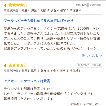
宿泊時期：
2026年07月宿泊 (家族旅行)
しかしながら、フロントスタッフの館内レストランに関するご
4
女性/40代
子連れ旅行
投稿者：
こみゆさん
(女性/50代)
案内不足により、お客様にご足労とお手数をおかけしてしまい
宿泊プラン：
【早期割90】空港からバスで1本の糸満リゾート◆夕日を望む
項目別評価：
部屋 4
風呂 4
朝食 4
夕食 4
接客 5
清潔感 4
ビーチまで徒歩1分！＜朝食・連泊特典付＞
ましたことを深くお詫び申し上げます。今後は全スタッフが自
ツイン
朝のみ
宿泊価格帯：
ホテルのサービスやメニュー内容を正確に把握し、スムーズか
10,001～11,000円(大人一人あたり/税込)
プールもビーチも楽しめて夏の旅行にぴったり
つ的確なご案内ができるよう、教育と情報共有を徹底してまい
空港からのアクセス良く、タクシーで20分ほど、3500円くらい
サザンビーチホテル＆リゾート沖縄からの返信
ります。
で着きました。運転手さんによれば元々は埋立地で何もないエリ
貴重なご指摘をいただきありがとうございました。またのお越
ご投稿いただき誠にありがとうございます。
アだったとのことで、周りは倉庫や漁港とリゾート感のない雰囲
しをスタッフ一同、心よりお待ち申し上げております。
当ホテルのプールや朝食にご満足いただけた様子が伺え、大変
気でしたが、一歩ホテルに入ると別世界でした。
嬉しく存じます。
（返信日：2026/07/17）
部屋をアップグレードしていただいたのもありがたく、オーシャ
美々ビーチでの海水浴につきまして、早起きして足を運んでい
ンビューは最高でした。ベランダに椅子があるともっと良かった
（投稿日：2026/07/05）
ただいたにもかかわらず、ご不便をおかけし心苦しく存じま
詳しくみる
です。
す。あちらは公共のビーチとなっており、遊泳時間が「9:00か
宿泊時期：
2026年07月宿泊 (子連れ旅行)
部屋はバストイレ別で快適でした。大浴場がないことに気づかず
ら18:00（7月・8月は9:00から19:00）」と定められておりま
4
男性/60代
夫婦旅行
投稿者：
navyさん
(女性/40代)
予約したのですが、ユニットバスの部屋だとちょっと不便だった
す。安全管理のための規則ではございますが、何卒ご理解いた
宿泊プラン：
【じゃらんのお得な10日間】ポイントUP！プール＆ビーチで
項目別評価：
部屋 5
風呂 4
朝食 4
夕食 4
接客 5
清潔感 1
かなと思います。
夏気分！糸満リゾートを満喫♪／夕朝食ブッフェ付
だけますと幸いです。
ツイン
朝・夕
1時間440円のレンタサイクルが便利で、道の駅にも行けました。
宿泊価格帯：
これからも皆様に快適に過ごしていただけるホテルを目指して
16,001～17,000円(大人一人あたり/税込)
アクセス、ロケーションは最高
プールは広々としていて、深さも数種類あります。ウォータース
まいります。またのお越しをスタッフ一同心よりお待ちしてお
ライダーも楽しいです。タオルは更衣室やプールで借りれます。
ラウンジやお部屋は最高でした！
サザンビーチホテル＆リゾート沖縄からの返信
ります。
ビーチはプールエリアからすぐ、シャワー、トイレ、コインロッ
しかし、ランドリーの洗濯機や乾燥機が汚くてビックリです！
ご投稿いただき、誠にありがとうございます。客室からの景色
（返信日：2026/07/13）
カー完備です。夏休み前だからか飲食店は営業していませんでし
毎日清掃した方がいいと思います！
やプール、ビーチなど、当ホテルでのご滞在をお楽しみいただ
た。マリンアクティビティは予約可能、数種類セットになったプ
（投稿日：2026/06/28）
けましたようで大変嬉しく存じます。