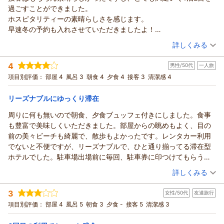
口コミへのご投稿、誠にありがとうございます。また、大切な
過ごすことができました。
記念日のご滞在に当サザンビーチホテル＆リゾート沖縄をお選
ホスピタリティーの素晴らしさを感じます。
びいただき、重ねて御礼申し上げます。
早速冬の予約も入れさせていただきましたよ！
この度はアップグレードのお部屋で快適にお過ごしいただけた
またよろしくお願いいたします。
（投稿日：2026/05/17）
とのこと、大変嬉しく拝読いたしました。お部屋のアップグレ
詳しくみる
ードは当日の空室状況等によるため、いつでもお約束できるも
宿泊時期：
2026年05月宿泊 (夫婦旅行)
のではございませんが、特別な日の思い出に少しでも華を添え
4
男性/50代
一人旅
投稿者：
がりさん
(女性/40代)
ることができたのであれば幸いでございます。朝食やプールな
宿泊プラン：
【12月厳選】糸満の街並みを眺める最上階ラウンジで寛ぎのリ
項目別評価：
部屋 4
風呂 3
朝食 4
夕食 4
接客 3
清潔感 4
ゾートStay／夕食ブッフェ＆選べる朝食付
どの施設、そして当ホテルならではの気兼ねなく過ごせる雰囲
ツイン
朝・夕
宿泊価格帯：
気もお楽しみいただけた様子に、スタッフ一同安心いたしまし
19,001～20,000円(大人一人あたり/税込)
リーズナブルにゆっくり滞在
た。
周りに何も無いので朝食、夕食ブュッフェ付きにしました。食事
サザンビーチホテル＆リゾート沖縄からの返信
屋外プールに関する貴重なご意見もありがとうございます。季
も豊富で美味しくいただきました。部屋からの眺めもよく、目の
節や天候に合わせ、より快適にお過ごしいただけるよう今後の
この度は当サザンビーチホテル＆リゾート沖縄へご宿泊いただ
前の美々ビーチも綺麗で、散歩もよかったです。レンタカー利用
参考とさせていただきます。
き、誠にありがとうございす。また、お忙しい中温かいクチコ
でないと不便ですが、リーズナブルで、ひと通り揃ってる滞在型
またのお越しを、スタッフ一同心よりお待ち申し上げておりま
ミをご投稿いただきましたこと、重ねて御礼申し上げます。
ホテルでした。駐車場出場前に毎回、駐車券に印つけてもらう必
す。
ご滞在中は「非日常」を満喫し、満足のいく1泊2日をお過ごし
要がありそうですので、出し入れ多い時は少々手間がかかりそう
（投稿日：2026/05/16）
いただけたとのこと、私どもも大変嬉しく拝読いたしました。
（返信日：2026/05/19）
詳しくみる
です。
スタッフの接客やホスピタリティに関しまして、このような身
宿泊時期：
2026年04月宿泊 (一人旅)
に余るお褒めの言葉をいただき、大変光栄であり励みになりま
3
女性/50代
友達旅行
投稿者：
kazuさん
(男性/50代)
す。
宿泊プラン：
【今だけ！25％OFF】夕朝食ブッフェ付｜ガーデンプール＆目
項目別評価：
部屋 4
風呂 5
朝食 3
夕食 -
接客 5
清潔感 3
の前のビーチOPEN！リゾートを一日中満喫♪
さらに、早速「冬のご予約」をいただいたとのこと、スタッフ
ツイン
朝・夕
宿泊価格帯：
一同感激しております。冬には、今の季節とはまた違った景色
19,001～20,000円(大人一人あたり/税込)