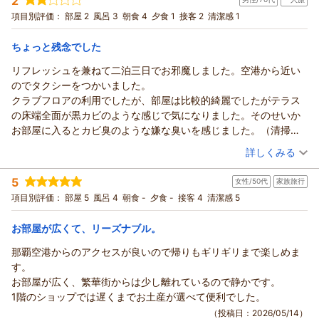
2
投稿者：
ウッチさん
(女性/40代)
せ。
ますが、連泊のお客様にもお楽しみいただけるよう、メニュー
宿泊プラン：
【早期割55】連泊でホテルクレジットが付いてくる♪早めのご
項目別評価：
部屋 2
風呂 3
朝食 4
夕食 1
接客 2
清潔感 1
kazu様のまたのお越しを、スタッフ一同心よりお待ち申し上げ
予約がお得！＜選べる夕食＆朝食ブッフェ付＞
のバリエーションや工夫について厨房を交え猛省し、今後の改
ツイン
朝・夕
ております。
宿泊価格帯：
善課題とさせていただきます。
12,001～13,000円(大人一人あたり/税込)
ちょっと残念でした
また、お部屋の洗面横の壁の汚れに関しまして、不快な思いを
（返信日：2026/05/18）
リフレッシュを兼ねて二泊三日でお邪魔しました。空港から近い
サザンビーチホテル＆リゾート沖縄からの返信
させてしまい深くお詫び申し上げます。清掃スタッフへ即座に
のでタクシーをつかいました。
共有し、確認と清掃の徹底を行いました。
いつも当ホテルをお選びいただき、誠にありがとうございま
クラブフロアの利用でしたが、部屋は比較的綺麗でしたがテラス
何度も足を運んでくださる大切なお客様だからこその、愛のあ
す。ご家族皆様で、朝食・夕食ともにごゆっくりとお食事を楽
の床端全面が黒カビのような感じで気になりました。そのせいか
る貴重なご指摘に心より感謝申し上げます。次回お越しいただ
しまれ、お部屋でも癒しの時間をお過ごしいただけたとのこ
お部屋に入るとカビ臭のような嫌な臭いを感じました。（清掃と
いた際には、以前のように、それ以上に満足していただけるホ
と、私どもも大変嬉しく思います。
お香をたくなどで解決するのではないでしょうか）お部屋の丸い
（投稿日：2026/05/14）
テルを目指し、スタッフ一丸となってサービスの向上に努めて
お食事のメニュー変更にお気づきいただきありがとうございま
詳しくみる
鏡が脂のようなものでベタベタでした。これも清掃後のチェック
まいります。
す。以前とは少し装いを変えてのご提供でございましたが、種
宿泊時期：
2026年05月宿泊 (一人旅)
をしっかりすれば解決します）
またのお越しを、スタッフ一同心よりお待ち申し上げておりま
類豊富にお楽しみいただけて安心いたしました。季節にあわせ
5
女性/50代
家族旅行
投稿者：
ボスさん
(男性/70代)
朝食は2度食べましたが、洋食はレベルの高いものでしたが、和食
す。
た新しい美味しさを今後も追求してまいります。
宿泊プラン：
【今だけ！25％OFF】夕食ブッフェ＆選べる朝食付｜クラブフ
項目別評価：
部屋 5
風呂 4
朝食 -
夕食 -
接客 4
清潔感 5
は普通の内容でした。
ロアステイ！プール＆ビーチで一日中満喫♪
お子様たちが「毎年のプール」を楽しみにしてくれているとい
（返信日：2026/05/19）
ツイン
朝・夕
夕食はビュッフェで2度ほど食べましたが、評価のしようがないほ
宿泊価格帯：
うお言葉、スタッフ一同本当に感激しております。徒歩圏内の
30,001円以上(大人一人あたり/税込)
お部屋が広くて、リーズナブル。
ど残念なものでした。支配人やオーナーが試食してないのでしょ
ビーチののんびりとした雰囲気とともに、今年もたくさんの笑
う。
那覇空港からのアクセスが良いので帰りもギリギリまで楽しめま
サザンビーチホテル＆リゾート沖縄からの返信
顔が見られたのでしたら、これ以上に嬉しいことはございませ
接客も決して褒められたものではありません。
す。
ん。
ボス 様
初歩的な接客マニュアルを徹底すべきだとおもいます。
お部屋が広く、繁華街からは少し離れているので静かです。
「ここに来ると、家族みんなが笑顔になれる」そう言っていた
この度は、リフレッシュを兼ねた大切なご旅行にサザンビーチ
ただ、クラブフロアでしたので、ラウンジを使わせていただきま
1階のショップでは遅くまでお土産が選べて便利でした。
だけるホテルであり続けられるよう、これからも心を込めてお
ホテル＆リゾート沖縄をお選びいただき、誠にありがとうござ
したが、こちらは接客も良く、軽食などのレベルも高く大変満足
（投稿日：2026/05/14）
もてなしをしてまいります。
いました。また、ホテルのさらなる成長を願って、大変貴重で