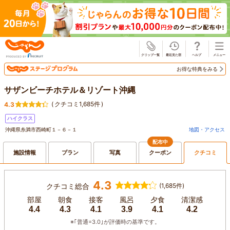
じゃらん
お得な特典をみる
サザンビーチホテル＆リゾート沖縄
(
クチコミ1,685件
)
4.3
ハイクラス
沖縄県糸満市西崎町１－６－１
地図・アクセス
配布中
施設情報
プラン
写真
クーポン
クチコミ
4.3
クチコミ総合
(1,685件)
部屋
朝食
接客
風呂
夕食
清潔感
4.4
4.3
4.1
3.9
4.1
4.2
※｢普通=3.0｣が評価時の基準です。