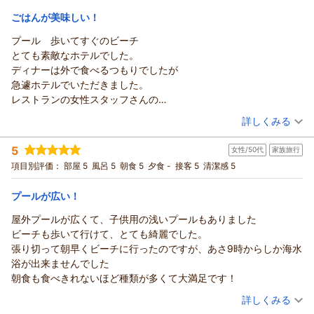
宿泊価格帯：
お忙しい中、貴重なご意見をお寄せいただき誠にありがとうご
12,001～13,000円(大人一人あたり/税込)
ごはんが美味しい！
ざいました。
プール 歩いてすぐのビーチ
サザンビーチホテル＆リゾート沖縄からの返信
（返信日：2026/07/21）
とても素敵なホテルでした。
この度は当ホテルをご利用いただき、誠にありがとうございま
ディナーは外で食べるつもりでしたが
した。
急遽ホテルでいただきました。
お子様の記念すべき飛行機デビューの旅が、海やプールでの楽
レストランの女性スタッフさんの
しい思い出となったご様子に、私どもも大変嬉しく思っており
きめ細やかなサービスが素敵でした。
（投稿日：2026/07/15）
ます。
詳しくみる
それに見た目もお味も最高のお料理で
一方で、朝食のバリエーションや客室浴室の清掃状態につきま
宿泊時期：
2026年07月宿泊 (友達旅行)
大満足です。
して、ご期待に沿えず誠に申し訳ございませんでした。
5
女性/50代
家族旅行
投稿者：
ゆかりさん
(女性/50代)
少し気になったのは
いただきました朝食へのご意見は今後のメニュー改善の参考と
宿泊プラン：
【早期割55】連泊でホテルクレジット付♪夕陽を望むビーチま
項目別評価：
部屋 5
風呂 5
朝食 5
夕食 -
接客 5
清潔感 5
レストランがどこにあってどんなお料理を提供しているのか
で徒歩1分の糸満リゾート！／朝食ブッフェ付
し、客室のカビにつきましては直ちに客室管理を徹底し、清
トリプル
朝のみ
知りたくてフロントに電話で尋ねましたが
宿泊価格帯：
掃・点検を強化してまいります。
13,001～14,000円(大人一人あたり/税込)
プールが広い！
あまり把握されていなかったのか
誠に勝手なお願いではございますが、また沖縄にお越しの際は
2階はビュッフェで1階はA B Cで選んでもらえますと…
屋外プールが広くて、子供用の浅いプールもありました
サザンビーチホテル＆リゾート沖縄からの返信
当ホテルをご利用いただけますと幸いです。スタッフ一同、心
何料理なのか。
ビーチも歩いて行けて、とても綺麗でした。
よりお待ち申し上げております。
この度は当ホテルをご利用いただき、誠にありがとうございま
アラカルトはあるのかの質問には
張り切って朝早くビーチに行ったのですが、あさ9時からしか海水
す。
（返信日：2026/07/20）
わからないとの事でレストランまで見に行きました。
浴が出来ませんでした
ホテルのプールや隣接するビーチ、そして急遽ご利用いただい
でもとても美味しかったので満足です。
朝食も食べきれないほど種類が多くて大満足です！
たレストランでのディナーにご満足いただけましたこと、大変
（投稿日：2026/07/11）
嬉しく光栄に存じます。レストランスタッフの対応や料理への
詳しくみる
お褒めの言葉は、私どもにとっても大きな励みとなります。