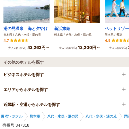
湯の児温泉 海と夕やけ
新浜旅館
熊本県 / 八代・水俣・湯の児
熊本県 / 八代・水俣・湯の児
熊本県 / 天草
4.7
4.5
43,262円～
13,200円～
大人2名(税込)
大人2名(税込)
大人2名(税込)
その他のホテルを探す
ビジネスホテルを探す
エリアからホテルを探す
熊本県
近隣駅・空港からホテルを探す
八代・水俣・湯の児
熊本県
宿・ホテル
熊本県
八代・水俣・湯の児
八代・水俣・湯の児
昇
新水俣駅
八代・水俣・湯の児
新水俣駅
宿番号:347318