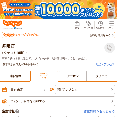
じゃらん
お得な特典をみる
昇陽館
(
クチコミ195件
)
有効クチコミ数に達していないためクチコミ評価は表示しておりません。
熊本県水俣市浜4098番地の40
地図・アクセス
プラン
施設情報
クーポン
クチコミ
1件
日付未定
1部屋 大人2名
こだわり条件を追加する
空室情報
空室情報をもっとみる