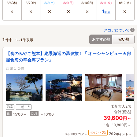
8/6
(木)
8/7
(金)
8/8
(土)
8/9
(日)
8/10
(月)
8/11
(火)
8/12
(水)
×
×
×
×
×
×
1
部屋
スコアについて
1
おすすめ順
安い順
件中
1
～
1
件表示
【食のみやこ熊本】絶景海辺の温泉旅！「 オーシャンビュー★部
屋食海の幸会席プラン」
西館１２畳
1泊
大人2名
和室
朝・夕
合計(税込)
IN
OUT
15:00～
～10:00
39,600
円～
1名
19,800円～
2
ポイント
%
792
39,600スコア～
ポイント～