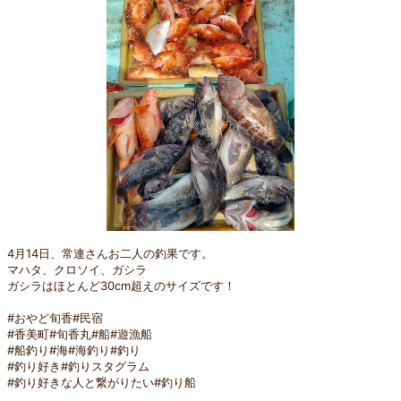
4月14日、常連さんお二人の釣果です。
マハタ、クロソイ、ガシラ
ガシラはほとんど30cm超えのサイズです！
#おやど旬香#民宿
#香美町#旬香丸#船#遊漁船
#船釣り#海#海釣り#釣り
#釣り好き#釣りスタグラム
#釣り好きな人と繋がりたい#釣り船