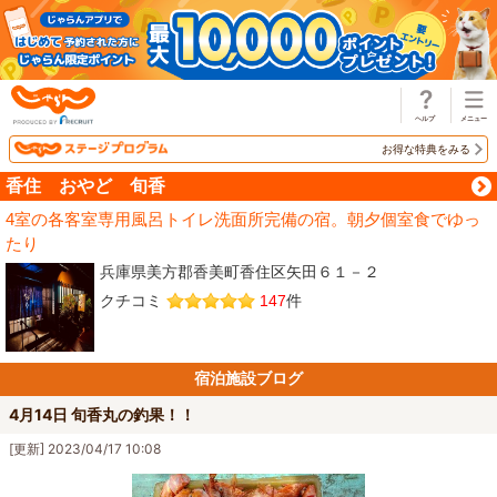
じゃらん
お得な特典をみる
香住 おやど 旬香
4室の各客室専用風呂トイレ洗面所完備の宿。朝夕個室食でゆっ
たり
兵庫県美方郡香美町香住区矢田６１－２
クチコミ
147
件
宿泊施設ブログ
4月14日 旬香丸の釣果！！
[更新] 2023/04/17 10:08