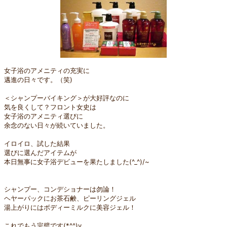
女子浴のアメニティの充実に
邁進の日々です。（笑)
＜シャンプーバイキング＞が大好評なのに
気を良くして？フロント女史は
女子浴のアメニティ選びに
余念のない日々が続いていました。
イロイロ、試した結果
選びに選んだアイテムが
本日無事に女子浴デビューを果たしました(^_^)/~
シャンプー、コンデショナーは勿論！
ヘヤーパックにお茶石鹸、ピーリングジェル
湯上がりにはボディーミルクに美容ジェル！
これでもう完璧です(*^^)v