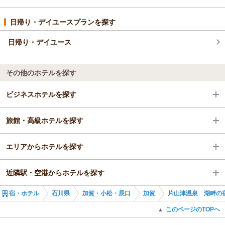
日帰り・デイユースプランを探す
日帰り・デイユース
その他のホテルを探す
ビジネスホテルを探す
旅館・高級ホテルを探す
石川県
エリアからホテルを探す
加賀・小松・辰口
石川県
近隣駅・空港からホテルを探す
加賀
石川県
宿・ホテル
石川県
加賀・小松・辰口
加賀
片山津温泉 湖畔の
加賀・小松・辰口
加賀温泉駅
このページのTOPへ
▲
加賀
粟津駅