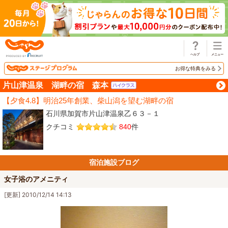
じゃらん
お得な特典をみる
片山津温泉 湖畔の宿 森本
【夕食4.8】明治25年創業、柴山潟を望む湖畔の宿
石川県加賀市片山津温泉乙６３－１
クチコミ
840
件
宿泊施設ブログ
女子浴のアメニティ
[更新] 2010/12/14 14:13