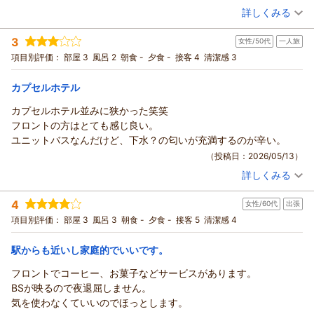
（投稿日：2026/06/07）
詳しくみる
宿泊時期：
2026年06月宿泊 (一人旅)
3
女性/50代
一人旅
投稿者：
かわちゃんさん
(女性/50代)
宿泊プラン：
【禁煙】シングル素泊まりプラン★全室ＷiＦi＆有線ＬＡＮ接
項目別評価：
部屋 3
風呂 2
朝食 -
夕食 -
接客 4
清潔感 3
続無料★
シングル
食事なし
宿泊価格帯：
6,001～7,000円(大人一人あたり/税込)
カプセルホテル
カプセルホテル並みに狭かった笑笑
フロントの方はとても感じ良い。
ユニットバスなんだけど、下水？の匂いが充満するのが辛い。
（投稿日：2026/05/13）
詳しくみる
宿泊時期：
2026年05月宿泊 (一人旅)
投稿者：
みみたんさん
(女性/50代)
4
女性/60代
出張
宿泊プラン：
シングル素泊まり（喫煙可）☆全室ＷiＦi＆有線ＬＡＮ接続無
料☆
シングル
食事なし
項目別評価：
部屋 3
風呂 3
朝食 -
夕食 -
接客 5
清潔感 4
宿泊価格帯：
4,001～5,000円(大人一人あたり/税込)
駅からも近いし家庭的でいいです。
フロントでコーヒー、お菓子などサービスがあります。
BSが映るので夜退屈しません。
気を使わなくていいのでほっとします。