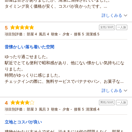
タイミング良く価格が安く、コスパが良かったです。
接客も良く、ロビーに雛人形が飾られており、懐かしさを感じま
（投稿日：2026/02/26）
詳しくみる
した。ありがとうございました。
宿泊時期：
2026年02月宿泊 (夫婦旅行)
5
女性/30代
一人旅
投稿者：
sakeさん
(男性/40代)
宿泊プラン：
【禁煙】シングル素泊まりプラン★全室ＷiＦi＆有線ＬＡＮ接
項目別評価：
部屋 4
風呂 4
朝食 -
夕食 -
接客 5
清潔感 5
続無料★
シングル
食事なし
宿泊価格帯：
4,001～5,000円(大人一人あたり/税込)
昔懐かしい落ち着いた空間
ゆったり過ごせました。
駅近でとても便利で昭和感があり、他にない懐かしい気持ちにな
りました。
時間がゆっくりに感じました。
チェックインの際に、無料サービスでバナナやパン、お菓子など
がありました！お茶などはドリンクサーバーで飲み放題でした！
（投稿日：2026/01/12）
詳しくみる
ありがとうございます！
宿泊時期：
2026年01月宿泊 (一人旅)
4
男性/50代
一人旅
投稿者：
。。。さん
(女性/30代)
宿泊プラン：
【禁煙】シングル素泊まりプラン★全室ＷiＦi＆有線ＬＡＮ接
項目別評価：
部屋 3
風呂 3
朝食 -
夕食 -
接客 5
清潔感 4
続無料★
シングル
食事なし
宿泊価格帯：
6,001～7,000円(大人一人あたり/税込)
立地とコスパが良い
建物がかなり古そうですが、泊まるには何の問題もなく、部屋も