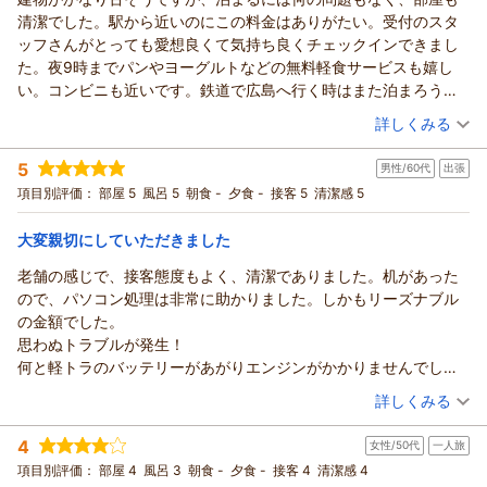
清潔でした。駅から近いのにこの料金はありがたい。受付のスタ
ッフさんがとっても愛想良くて気持ち良くチェックインできまし
た。夜9時までパンやヨーグルトなどの無料軽食サービスも嬉し
い。コンビニも近いです。鉄道で広島へ行く時はまた泊まろうと
思います。
（投稿日：2025/12/13）
詳しくみる
宿泊時期：
2025年11月宿泊 (一人旅)
5
男性/60代
出張
投稿者：
ROOKIEさん
(男性/50代)
宿泊プラン：
【禁煙】セミダブル☆無料ＷiＦi＆ＬＡＮ接続可☆素泊まり
項目別評価：
部屋 5
風呂 5
朝食 -
夕食 -
接客 5
清潔感 5
セミダブル
食事なし
宿泊価格帯：
6,001～7,000円(大人一人あたり/税込)
大変親切にしていただきました
老舗の感じで、接客態度もよく、清潔でありました。机があった
ので、パソコン処理は非常に助かりました。しかもリーズナブル
の金額でした。
思わぬトラブルが発生！
何と軽トラのバッテリーがあがりエンジンがかかりませんでし
た！
（投稿日：2025/12/07）
詳しくみる
親切に対応していただき、短時間で無事仕事に行くことができま
宿泊時期：
2025年12月宿泊 (出張)
した。感謝しております。
4
女性/50代
一人旅
投稿者：
ゆーさん
(男性/60代)
宿泊プラン：
シングル素泊まり（喫煙可）☆全室ＷiＦi＆有線ＬＡＮ接続無
項目別評価：
部屋 4
風呂 3
朝食 -
夕食 -
接客 4
清潔感 4