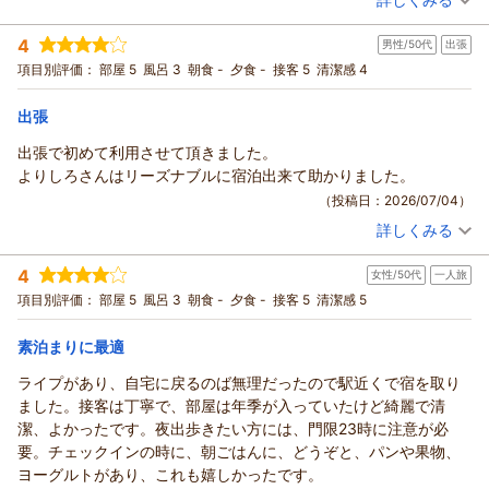
宿泊時期：
2026年06月宿泊 (出張)
投稿者：
tostosさん
(男性/50代)
4
男性/50代
出張
宿泊プラン：
【禁煙】シングル素泊まりプラン★全室ＷiＦi＆有線ＬＡＮ接
続無料★
シングル
食事なし
項目別評価：
部屋 5
風呂 3
朝食 -
夕食 -
接客 5
清潔感 4
宿泊価格帯：
4,001～5,000円(大人一人あたり/税込)
出張
出張で初めて利用させて頂きました。
よりしろさんはリーズナブルに宿泊出来て助かりました。
（投稿日：2026/07/04）
詳しくみる
宿泊時期：
2026年06月宿泊 (出張)
投稿者：
あべさん
(男性/50代)
4
女性/50代
一人旅
宿泊プラン：
ツインルーム（喫煙可）☆全室無料ＷiＦi＆有線ＬＡＮ接続可
（素泊まり）
ツイン
食事なし
項目別評価：
部屋 5
風呂 3
朝食 -
夕食 -
接客 5
清潔感 5
宿泊価格帯：
7,001～8,000円(大人一人あたり/税込)
素泊まりに最適
ライプがあり、自宅に戻るのば無理だったので駅近くで宿を取り
ました。接客は丁寧で、部屋は年季が入っていたけど綺麗で清
潔、よかったです。夜出歩きたい方には、門限23時に注意が必
要。チェックインの時に、朝ごはんに、どうぞと、パンや果物、
ヨーグルトがあり、これも嬉しかったです。