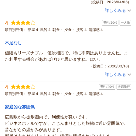
（投稿日：2026/04/06）
詳しくみる
宿泊時期：
2026年03月宿泊 (出張)
投稿者：
きぬちゃんさん
(女性/60代)
4
男性/20代
一人旅
宿泊プラン：
【禁煙】シングル素泊まりプラン★全室ＷiＦi＆有線ＬＡＮ接
続無料★
シングル
食事なし
項目別評価：
部屋 4
風呂 4
朝食 -
夕食 -
接客 4
清潔感 4
宿泊価格帯：
4,001～5,000円(大人一人あたり/税込)
不足なし
値段もリーズナブル、値段相応で、特に不満はありませんね、ま
た利用する機会があればぜひと思いますね。はい。
（投稿日：2026/03/18）
詳しくみる
宿泊時期：
2026年02月宿泊 (一人旅)
投稿者：
シュンペイさん
(男性/20代)
4
男性/40代
夫婦旅行
宿泊プラン：
シングル素泊まり（喫煙可）☆全室ＷiＦi＆有線ＬＡＮ接続無
料☆
シングル
食事なし
項目別評価：
部屋 4
風呂 4
朝食 -
夕食 -
接客 4
清潔感 4
宿泊価格帯：
9,001～10,000円(大人一人あたり/税込)
家庭的な雰囲気
広島駅から徒歩圏内で、利便性が良いです。
ビジネスホテルですが、こじんまりとした旅館に近い雰囲気で、
昔ながらの温かみがあります。
部屋は古さがありましたが、清潔に清掃されていました。