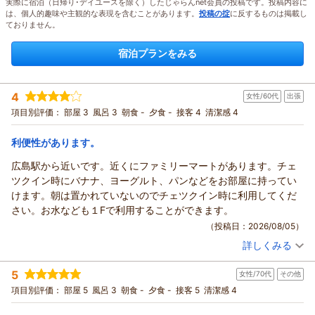
実際に宿泊（日帰り･デイユースを除く）したじゃらんnet会員の投稿です。投稿内容に
は、個人的趣味や主観的な表現を含むことがあります。
投稿の掟
に反するものは掲載し
ておりません。
宿泊プランをみる
4
女性/60代
出張
項目別評価：
部屋 3
風呂 3
朝食 -
夕食 -
接客 4
清潔感 4
利便性があります。
広島駅から近いです。近くにファミリーマートがあります。チェ
ツクイン時にバナナ、ヨーグルト、パンなどをお部屋に持ってい
けます。朝は置かれていないのでチェツクイン時に利用してくだ
さい。お水なども１Fで利用することができます。
（投稿日：2026/08/05）
詳しくみる
宿泊時期：
2026年07月宿泊 (出張)
投稿者：
くーさん
(女性/60代)
5
女性/70代
その他
宿泊プラン：
【禁煙】シングル素泊まりプラン★全室ＷiＦi＆有線ＬＡＮ接
続無料★
シングル
食事なし
項目別評価：
部屋 5
風呂 3
朝食 -
夕食 -
接客 5
清潔感 4
宿泊価格帯：
7,001～8,000円(大人一人あたり/税込)