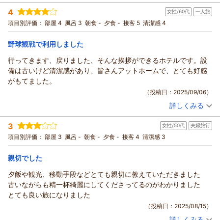
宿泊時期：
2025年10月宿泊 (出張)
また、門限が11時ということでその点も注意が必要です。
4
女性/60代
一人旅
投稿者：
きなこさん
(女性/30代)
お部屋はとてもレトロですが広さを感じました。
宿泊プラン：
【禁煙】セミダブル☆無料ＷiＦi＆ＬＡＮ接続可☆素泊まり
項目別評価：
部屋 4
風呂 3
朝食 -
夕食 -
接客 5
清潔感 4
また、夜9時頃までフロント前で軽食を配布するサービスをしてい
セミダブル
食事なし
て、パンやヨーグルトなど翌日の朝食としていただけたのもあり
宿泊価格帯：
6,001～7,000円(大人一人あたり/税込)
野球観戦で利用しました
がたかったです。
なお、アメニティは限られていて、浴室にはボディソープとリン
行ってきます、戻りました、そんな挨拶ができるホテルです。設
スインシャンプー、歯ブラシなど最低限のものが置いてあるだけ
備は古いけど清潔感があり、皆さんアットホームで、とても好感
でしたので、スキンケア類は用意していかないといけません。
がもてました。
また、部屋に備え付けのドライヤーはこれまたレトロでかなりか
（投稿日：2025/09/06）
なり風が弱いので、気になる方は自前のものを用意していったほ
詳しくみる
宿泊時期：
2025年07月宿泊 (一人旅)
うがいいと思います。
投稿者：
ジョルノさん
(女性/60代)
ということで多少人を選ぶかもしれませんが、きちんと宿のスタ
3
女性/50代
夫婦旅行
宿泊プラン：
【禁煙】シングル素泊まりプラン★全室ＷiＦi＆有線ＬＡＮ接
イルを理解した上で訪問すれば、コスパがいいと感じられると思
続無料★
シングル
食事なし
項目別評価：
部屋 3
風呂 -
朝食 -
夕食 -
接客 4
清潔感 3
います。
宿泊価格帯：
6,001～7,000円(大人一人あたり/税込)
親切でした
夕飯や観光、移動手段などとても親切に教えていただきました
古いながらも精一杯綺麗にしてくださってるのがわかりました
とても良い旅になりました
（投稿日：2025/08/15）
詳しくみる