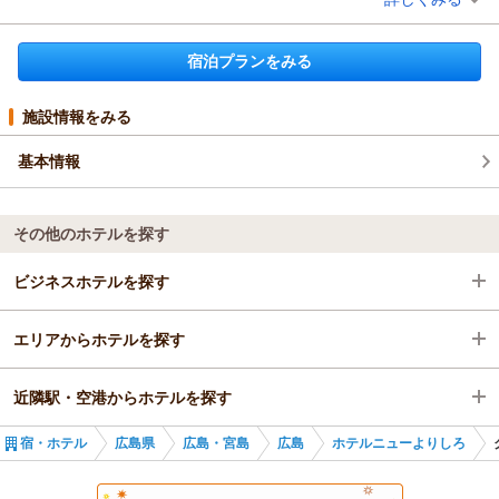
宿泊時期：
2025年08月宿泊 (夫婦旅行)
投稿者：
ぱんらさん
(女性/50代)
宿泊プラン：
【禁煙】セミダブル☆無料ＷiＦi＆ＬＡＮ接続可☆素泊まり
宿泊プランをみる
セミダブル
食事なし
宿泊価格帯：
5,001～6,000円(大人一人あたり/税込)
施設情報をみる
基本情報
その他のホテルを探す
ビジネスホテルを探す
エリアからホテルを探す
広島県
近隣駅・空港からホテルを探す
広島・宮島
広島県
宿・ホテル
広島県
広島・宮島
広島
ホテルニューよりしろ
広島
広島・宮島
広島駅