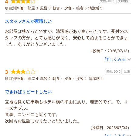
4
女性/40代
夫婦旅行
投稿者：
いくみさん
(男性/20代)
宿泊プラン：
【禁煙】ツインルーム★全室無料ＷiＦi＆有線ＬＡＮ接続可
項目別評価：
部屋 3
風呂 3
朝食 -
夕食 -
接客 5
清潔感 5
★(素泊まり)
ツイン
食事なし
宿泊価格帯：
12,001～13,000円(大人一人あたり/税込)
スタッフさんが素晴しい
お部屋は狭かったですが、清潔感があり良かったです。受付のス
タッフの方が、とても感じが良く、安心して泊まることができま
した。ありがとうございました。
（投稿日：2026/07/13）
詳しくみる
宿泊時期：
2026年07月宿泊 (夫婦旅行)
投稿者：
みっちゃんさん
(女性/40代)
3
男性/50代
出張
宿泊プラン：
【禁煙】（和室）全室バストイレ完備★無料ＷiＦ、有線ＬＡＮ
接続可★素泊まり
和室
食事なし
項目別評価：
部屋 4
風呂 4
朝食 -
夕食 -
接客 4
清潔感 4
宿泊価格帯：
6,001～7,000円(大人一人あたり/税込)
できればリピートしたい
立地も良く駐車場もホテル横の平面にあり、理想的です。で、リ
ーズナブル。
食事、コンビニも近くです。
次回もお世話になりたいと思いました。
（投稿日：2026/07/04）
詳しくみる