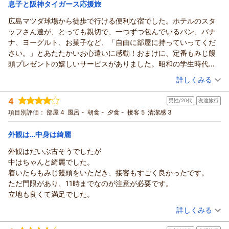
息子と阪神タイガース応援旅
広島マツダ球場から徒歩で行ける便利な宿でした。ホテルのスタ
ッフさん達が、とっても親切で、一つずつ包んでいるパン、バナ
ナ、ヨーグルト、お菓子など、「自由に部屋に持っていってくだ
さい。」とあたたかいお心遣いに感動！おまけに、定番もみじ饅
頭プレゼントの嬉しいサービスがありました。昭和の学生時代の
修学旅行へ来たような素敵な思い出ができました。ありがとうご
（投稿日：2026/07/21）
詳しくみる
ざいました。お陰様で、思いっきり応援頑張って勝つことができ
宿泊時期：
2026年07月宿泊 (その他)
ました。
4
男性/20代
友達旅行
投稿者：
こなさん
(女性/70代)
宿泊プラン：
【禁煙】セミダブル☆無料ＷiＦi＆ＬＡＮ接続可☆素泊まり
項目別評価：
部屋 4
風呂 -
朝食 -
夕食 -
接客 5
清潔感 3
セミダブル
食事なし
宿泊価格帯：
21,001～22,000円(大人一人あたり/税込)
外観は…中身は綺麗
外観はだいぶ古そうでしたが
中はちゃんと綺麗でした。
着いたらもみじ饅頭をいただき、接客もすごく良かったです。
ただ門限があり、11時までなのが注意が必要です。
立地も良くて満足でした。
（投稿日：2026/07/20）
詳しくみる
宿泊時期：
2026年07月宿泊 (友達旅行)