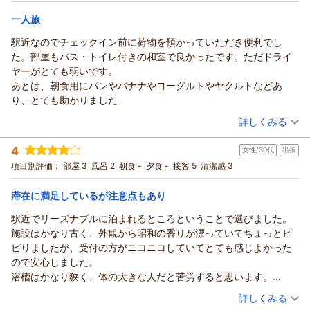
料☆
シングル
食事なし
宿泊価格帯：
4,001～5,000円(大人一人あたり/税込)
一人旅
駅近なのでチェックイン前に荷物を預かっていただき便利でし
た。部屋もバス・トイレ付きの和室で良かったです。ただドライ
ヤーがとても弱いです。
あとは、朝食用にパンやバナナやヨーグルトやヤクルトなどあ
り、とても助かりました
（投稿日：2025/11/20）
詳しくみる
宿泊時期：
2025年11月宿泊 (一人旅)
4
女性/30代
出張
投稿者：
けいたんさん
(女性/50代)
宿泊プラン：
【禁煙】（和室）全室バストイレ完備★無料ＷiＦ、有線ＬＡＮ
項目別評価：
部屋 3
風呂 2
朝食 -
夕食 -
接客 5
清潔感 3
接続可★素泊まり
和室
食事なし
宿泊価格帯：
7,001～8,000円(大人一人あたり/税込)
滞在に満足しているが注意点もあり
駅近でリーズナブルに泊まれるところということで選びました。
施設はかなり古く、外観から昭和の香りが漂っていてちょっとビ
ビりましたが、受付の方がニコニコしていてとても感じよかった
ので安心しました。
浴槽はかなり狭く、体の大きな人だと苦労すると思います。
近くに銭湯があるようなのでそちらの利用を検討するといいかも
（投稿日：2025/10/19）
詳しくみる
しれません。