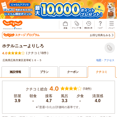
じゃらん
お得な特典をみる
ホテルニューよりしろ
(
クチコミ18件
)
4.0
広島県広島市東区若草町１６－５
地図・アクセス
施設情報
プラン
クーポン
クチコミ
4.0
クチコミ総合
(18件)
部屋
朝食
接客
風呂
夕食
清潔感
3.9
-
4.7
3.3
-
4.0
※｢普通=3.0｣が評価時の基準です。