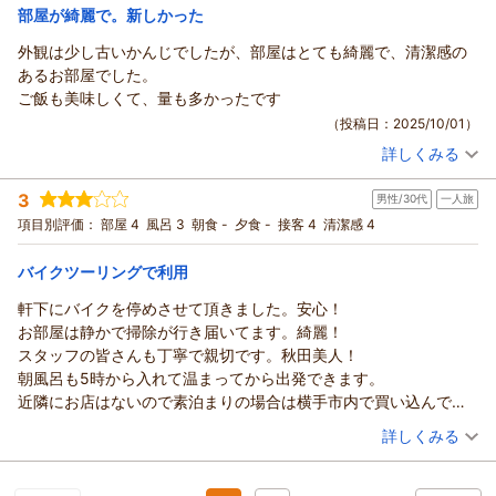
宿泊価格帯：
12,001～13,000円(大人一人あたり/税込)
部屋が綺麗で。新しかった
外観は少し古いかんじでしたが、部屋はとても綺麗で、清潔感の
南郷（夢）温泉 共林荘からの返信
あるお部屋でした。
この度は南郷温泉 共林荘にご宿泊いただきまして誠にありが
ご飯も美味しくて、量も多かったです
とうございます。又、遠いところ以前から通っていただきまし
（投稿日：2025/10/01）
て感謝します。温泉のお湯はいつも通りスベスベ・ツルツルで
詳しくみる
す。この源泉を守りながら営んでまりりますので又のご来館を
宿泊時期：
2025年08月宿泊 (子連れ旅行)
お待ちしております。
投稿者：
さとちさん
(男性/30代)
3
男性/30代
一人旅
宿泊プラン：
【２食付】ちょいリッチ☆温泉＆季節の味覚を満喫プラン
（返信日：2025/11/27）
和室
朝・夕
夕/個室利用
項目別評価：
部屋 4
風呂 3
朝食 -
夕食 -
接客 4
清潔感 4
宿泊価格帯：
13,001～14,000円(大人一人あたり/税込)
バイクツーリングで利用
南郷（夢）温泉 共林荘からの返信
軒下にバイクを停めさせて頂きました。安心！
この度は南郷温泉 共林荘にご宿泊頂き誠にありがとうござい
お部屋は静かで掃除が行き届いてます。綺麗！
ました。お部屋、お食事を気に入っていただいたようで何より
スタッフの皆さんも丁寧で親切です。秋田美人！
です。又のご来館をお待ちしております。
朝風呂も5時から入れて温まってから出発できます。
（返信日：2025/11/27）
近隣にお店はないので素泊まりの場合は横手市内で買い込んでお
くと良いかもです。
（投稿日：2025/09/27）
詳しくみる
宿泊時期：
2025年09月宿泊 (一人旅)
投稿者：
あきらさん
(男性/30代)