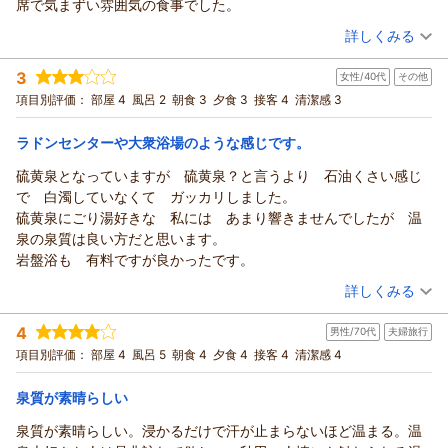
席で気まずい雰囲気の食事でした。
プラン構成が難しく申し訳ございません。貴重なご意見ですの
（投稿日：2026/04/21）
でご検討はさせていただきます。日帰りでの岩盤浴は館内、HP
詳しくみる
に記載されてますがわかりにくかったとの事。日帰りの場合、
宿泊時期：
2026年04月宿泊 (一人旅)
立て続けに2種の温泉に入浴されると効き目が良すぎて湯あたり
3
女性/40代
その他
投稿者：
JUNさん
(男性/60代)
をおこす事から大広間休憩を挟んでもらっております。その場
宿泊プラン：
【ちょい贅沢】料理長おまかせ和膳／特別2食付
項目別評価：
部屋 4
風呂 2
朝食 3
夕食 3
接客 4
清潔感 3
ツイン
合は2種の温泉と岩盤浴でお1人様 1500円（岩盤浴・温泉・大
朝・夕
夕/個室利用
広間含）を頂戴しております。又のご来館をお待ちしておりま
ラドンセンターや大衆浴場のような感じです。
宿泊価格帯：
16,001～17,000円(大人一人あたり/税込)
す。
硫黄泉となっていますが 硫黄泉？と言うより 石油くさい感じ
支配人 高橋
南郷（夢）温泉 共林荘からの返信
で 白濁していなくて ガッカリしました。
（返信日：2026/05/24）
この度は南郷温泉 共林荘にご宿泊いただきまして誠にありが
硫黄泉にごり湯好きな 私には あまり響きませんでしたが 温
とうございます。温泉の評価とお部屋をお褒め頂きまして誠に
泉の泉質は良い方だと思います。
ありがとうございます。一方で朝食会場におきまして気まずい
岩盤浴も 有料ですが良かったです。
思いをしたとの事で申し訳ございません。設備上の問題でどう
（投稿日：2026/04/08）
詳しくみる
にもならない事ですが混みあう時は時間帯で促すようご案内で
きるよう努めてまいります。又のご来館をお待ちしておりま
宿泊時期：
2026年03月宿泊 (その他)
4
男性/70代
夫婦旅行
投稿者：
す。
キラさん
(女性/40代)
宿泊プラン：
＜あきた美食日和＞【限定3組】吉次と純米酒で味わう贅沢夕
項目別評価：
部屋 4
風呂 5
朝食 4
夕食 4
接客 4
清潔感 4
支配人 高橋
食プラン
ツイン
朝・夕
夕/個室利用
（返信日：2026/05/24）
宿泊価格帯：
15,001～16,000円(大人一人あたり/税込)
泉質が素晴らしい
泉質が素晴らしい。浸かるだけで汗が止まらないほど温まる。温
南郷（夢）温泉 共林荘からの返信