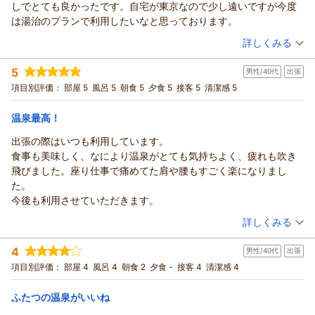
ます。
で泉質も凄く良い。地球の恵みに浸かっている感じ。最高です。
しでとても良かったです。自宅が東京なので少し遠いですが今度
泉協会にも内湯は100%かけ流し塩素投入なしで登録表示をして
チェックインのお時間ですが16：00に設定はしておりますが極
岩盤浴も90分二人で楽しみましたが、とてもリラックスできまし
は湯治のプランで利用したいなと思っております。
ます。又、外気温があがれば露天風呂もかけ流しの塩素投入な
端に早いチェックインでなくお部屋のご用意が準備できている
た。宿泊客は500円で利用できます。
（投稿日：2025/11/11）
しですので又のご来館をお待ちしております。
詳しくみる
際にはお待たせしないようご案内しておりますのでお気になさ
夕食は大広間で、ちょい贅沢プランを美味しくいただきました。
支配人 高橋
らないでください。お部屋について多大なるお褒めのお言葉を
宿泊時期：
2025年11月宿泊 (家族旅行)
お酒が安いです。
5
男性/40代
出張
投稿者：
いただき嬉しく思います。昨年、試行錯誤しながらリフォーム
のりぶーさん
(男性/50代)
（返信日：2026/01/10）
朝食は食堂でいただきます。雰囲気は今ひとつですが、私は朝食
宿泊プラン：
【ちょい贅沢】料理長おまかせ和膳／特別2食付
項目別評価：
部屋 5
風呂 5
朝食 5
夕食 5
接客 5
清潔感 5
和室
したので本当に嬉しく思います。温泉ですがかけ流しの温泉で
は食べられればいいくらいに思っていて、全然重視していないの
当館の一番の自慢です。仰っていただけた通り地球の恵みと思
朝・夕
夕/個室利用
で、
温泉最高！
宿泊価格帯：
われます。この恵みを今後とも維持していくよう温泉の湧出量
11,001～12,000円(大人一人あたり/税込)
これでいいと思います。(宿代は安いので)
にみあう形で日々、運営している所です。今後とも皆様にお寛
しっとりした旅館の雰囲気は皆無ですが、とても気に入りまし
出張の際はいつも利用しています。
南郷（夢）温泉 共林荘からの返信
いでいただくようスタッフ一同つとめてまいりますので又のご
た。また来たいと思います。
食事も美味しく、なにより温泉がとても気持ちよく、疲れも吹き
来館をお待ちしております。
この度は南郷温泉 共林荘にご宿泊いただきまして誠にありが
温泉重視の方、この宿、おすすめです。
飛びました。座り仕事で痛めてた肩や腰もすごく楽になりまし
とうございます。かけながし温泉への評価と心温まるスタッフ
た。
支配人 高橋
へのお言葉をいただきまして感謝申し上げます。いよいよ寒い
今後も利用させていただきます。
時季となりましたがお体ご自愛くださいり、又ご来館いただけ
（返信日：2025/12/04）
（投稿日：2025/11/03）
詳しくみる
ます事をお待ちしております。
宿泊時期：
2025年10月宿泊 (出張)
4
男性/40代
出張
投稿者：
支配人 高橋
ともさん
(男性/40代)
宿泊プラン：
【平日５室限定/夕食お弁当付】出張応援！夕食はお部屋で食べ
項目別評価：
部屋 4
風呂 4
朝食 2
夕食 -
接客 4
清潔感 4
（返信日：2025/12/04）
るビジネスプラン/2食付
和室
朝・夕
夕/個室利用
宿泊価格帯：
9,001～10,000円(大人一人あたり/税込)
ふたつの温泉がいいね