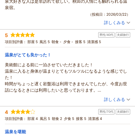
泉大好きな人は是非訪れて欲しい。秋田の人情にも触れられる温
この度は南郷温泉 共林荘にご宿泊いただきまして誠にありが
泉宿。
とうございます。キラ様のご希望にそえなかったようで残念で
（投稿日：2026/03/22）
す。当館は2つの浴場があり元湯（硫黄泉）と大浴場（大浴場）
詳しくみる
とがありますが2つともご入浴いただけましたでしょうか？元湯
宿泊時期：
2026年03月宿泊 (夫婦旅行)
の方は硫黄泉となっております。只、酸性の硫黄泉ではなくア
投稿者：
ｄａｎさん
(男性/70代)
5
ルカリ性の硫黄泉となっております。当日はわかりかねますが
男性/40代
夫婦旅行
宿泊プラン：
【ちょい贅沢】料理長おまかせ和膳／特別2食付
ツイン
深緑色、黄緑、白濁、透明と浴場に記載しているよう色変わり
項目別評価：
部屋 5
風呂 5
朝食 -
夕食 -
接客 5
清潔感 5
朝・夕
夕/個室利用
の湯ということで有名です。その日の硫化水素により違います
宿泊価格帯：
12,001～13,000円(大人一人あたり/税込)
が透明の日でも硫黄の匂いはします。石油くさい感じと思われ
温泉がとても良かった！
たのは大浴場の単純泉の方かと思われますがいかがでしょう？
南郷（夢）温泉 共林荘からの返信
美術館による前に一泊させていただきました！
こちらのご案内不足でしたら非常に申し訳ございません。又、
この度は南郷温泉 共林荘にご宿泊頂き誠にありがとうござい
温泉に入ると身体が温まりとてもツルツルになるような感じでし
ご来館いただきお試し頂けたらと思います。又のご来館お待ち
ました。温泉の泉質について素晴らしいとのお声に嬉しく思い
た！
しております。
ます。当館の温泉（特に元湯）は非常に温まりサウナもいらな
時間がちょっと遅く岩盤浴は利用できませんでしたが、今度お世
支配人 高橋
い程、汗がでる場合がございます。又、地域の人情にもお声を
話になるときには利用したいと思っております。
（返信日：2026/04/08）
いただき感謝申し上げます。今後もこの貴重な温泉を維持する
とても親切にして下さりありがとうございました！
（投稿日：2026/03/10）
詳しくみる
よう努めてまいります。又のご来館をお待ちしております。
支配人 高橋
宿泊時期：
2026年02月宿泊 (夫婦旅行)
4
男性/70代
夫婦旅行
投稿者：
rusiaさん
(男性/40代)
（返信日：2026/03/26）
宿泊プラン：
リーズナブルなお気軽温泉旅行♪【素泊まり】
項目別評価：
部屋 4
風呂 5
朝食 2
夕食 5
接客 5
清潔感 4
和室
食事なし
宿泊価格帯：
7,001～8,000円(大人一人あたり/税込)
温泉を堪能