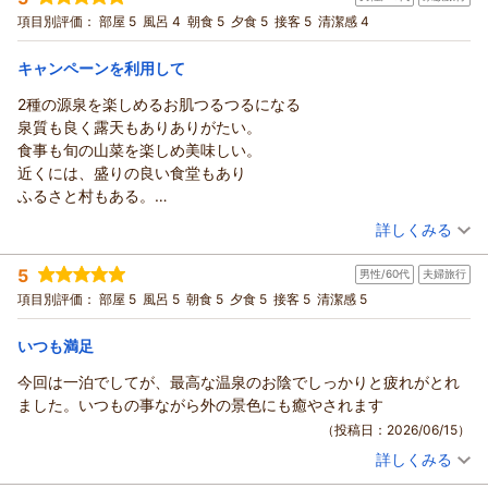
宿泊プラン：
【秋田得旅】【ちょい贅沢】料理長おまかせ和膳／特別2食付
項目別評価：
部屋 5
風呂 4
朝食 5
夕食 5
接客 5
清潔感 4
和室
朝・夕
夕/個室利用
宿泊価格帯：
16,001～17,000円(大人一人あたり/税込)
キャンペーンを利用して
2種の源泉を楽しめるお肌つるつるになる
泉質も良く露天もありありがたい。
食事も旬の山菜を楽しめ美味しい。
近くには、盛りの良い食堂もあり
ふるさと村もある。
東北中央自動車道のおかげで
（投稿日：2026/06/22）
詳しくみる
移動が楽になった。紅葉期に再訪してみよう
宿泊時期：
2026年06月宿泊 (家族旅行)
5
男性/60代
夫婦旅行
投稿者：
ロビンさん
(男性/40代)
宿泊プラン：
【秋田得旅】【ちょい贅沢】料理長おまかせ和膳／特別2食付
項目別評価：
部屋 5
風呂 5
朝食 5
夕食 5
接客 5
清潔感 5
和室
朝・夕
夕/個室利用
宿泊価格帯：
12,001～13,000円(大人一人あたり/税込)
いつも満足
今回は一泊でしてが、最高な温泉のお陰でしっかりと疲れがとれ
南郷（夢）温泉 共林荘からの返信
ました。いつもの事ながら外の景色にも癒やされます
この度は南郷温泉 共林荘にご宿泊いただきまして誠にありが
（投稿日：2026/06/15）
とうございます。温泉の泉質をお褒め頂き、誠にありがとうご
詳しくみる
ざいます。山菜につきましてはワラビなどの他、自家栽培の薬
宿泊時期：
2026年06月宿泊 (夫婦旅行)
草も楽しめます。
投稿者：
マーチャンさん
(男性/60代)