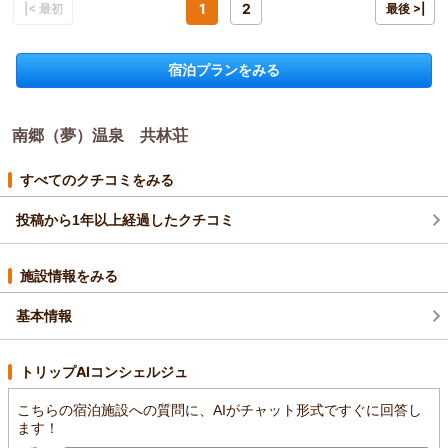
宿泊プラン：
【期間限定】気軽に泊まる素泊まりプラン ～源泉温泉で温まる
1
2
|< 最初
最後 >|
癒しのひととき～
和室
食事なし
宿泊価格帯：
5,001～6,000円(大人一人あたり/税込)
宿泊プランをみる
南郷（夢）温泉 共林荘からの返信
この度は南郷温泉 共林荘にご宿泊いただきまして誠にありが
南郷（夢）温泉 共林荘
とうございました。お褒めのお言葉をいただきまして感謝申し
上げます。又のご来湯お待ちしております。
すべてのクチコミをみる
（返信日：2025/11/27）
投稿から1年以上経過したクチコミ
施設情報をみる
基本情報
トリップAIコンシェルジュ
こちらの宿泊施設への質問に、AIがチャット形式ですぐに回答し
ます！