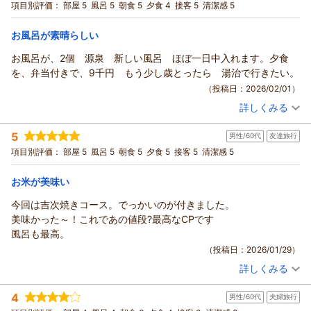
話し合い、好みにあうよう頑張っていく所存です。貴重なご意
宿泊プラン：
【ちょい贅沢】料理長おまかせ和膳／特別2食付
項目別評価：
部屋 5
風呂 5
朝食 5
夕食 4
接客 5
清潔感 5
和室
従業員さんが玄関で見送り挨拶の後に「また来て下さいね」と言
見を頂きまして誠にありがとうございました。又のご来館をお
朝・夕
夕/個室利用
ってくださったのが印象的でした。いろんな所に行ってますが、
待ちしております。
お風呂が素晴らしい
宿泊価格帯：
12,001～13,000円(大人一人あたり/税込)
あまり言われたことがない様な気がします。大事な言葉ですね！
支配人 高橋
人手不足で大変みたいでしたが、皆で盛り上げて頑張って下さ
お風呂が、2個 源泉 新しい風呂 ほぼ一日中入れます。夕食
（返信日：2026/03/11）
南郷（夢）温泉 共林荘からの返信
い！
を、弁当付きで、9千円 もう少し歳とったら 湯治で行きたい。
この度は南郷温泉 共林荘にご宿泊いただきまして誠にありが
（投稿日：2026/02/01）
とうございます。リピートして頂き心より感謝申し上げます。
詳しくみる
温泉や食事、スタッフの見送りまでお褒め頂き励みになりま
宿泊時期：
2026年01月宿泊 (友達旅行)
投稿者：
す。岩盤浴に関してはサウナではないこだわりとの事でしたが
まっちゃんさん
(男性/60代)
5
男性/60代
友達旅行
宿泊プラン：
【平日５室限定/夕食お弁当付】出張応援！夕食はお部屋で食べ
当館の元湯（硫黄泉）の方ですがあまりに汗がひかずサウナが
るビジネスプラン/2食付
和室
朝・夕
夕/個室利用
項目別評価：
部屋 5
風呂 5
朝食 5
夕食 5
接客 5
清潔感 5
なくても良い状態。サウナとも考えましたが当館の湯質とお客
宿泊価格帯：
9,001～10,000円(大人一人あたり/税込)
様の血圧などを考慮し、体に負担なくデトックスできる岩盤浴
お米が美味い
を選んだしだいです。人手不足も地域柄、大変な時代となって
南郷（夢）温泉 共林荘からの返信
おりますがお客様のお声を励みにして今後とも頑張ってまいり
今回は吉次焼きコース。でっかいのが付きました。
この度は南郷温泉 共林荘にご宿泊頂きまして誠にありがとう
ます。又のご来訪をお待ちしております。
美味かった～！これであの値段?最高なCPです
ございました。平日限定にはなりますがお弁当付きプランに評
（返信日：2026/02/28）
風呂も最高。
価をいただきまして誠にありがとうございます。湯治の連泊プ
（投稿日：2026/01/29）
ランもございますのでお時間に日程に余裕のある際にはぜひ、
詳しくみる
ご利用の程宜しくお願いします。
宿泊時期：
2026年01月宿泊 (友達旅行)
投稿者：
マーチャンさん
(男性/60代)
4
男性/60代
夫婦旅行
宿泊プラン：
＜あきた美食日和＞【限定3組】吉次と純米酒で味わう贅沢夕
支配人 高橋
食プラン
ツイン
朝・夕
夕/個室利用