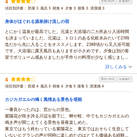
4
女性/60代
友達旅行
宿泊プラン：
【秋田得旅】【迷ったらコレ】名湯と秋田の味覚／スタンダー
ドプラン
ツイン
朝・夕
夕/個室利用
項目別評価：
部屋 3
風呂 5
朝食 4
夕食 3
接客 3
清潔感 3
宿泊価格帯：
12,001～13,000円(大人一人あたり/税込)
身体がほぐれる源泉掛け流しの宿
とにかく温泉が最高でした。元湯と大浴場の二カ所あり入浴時間
も決まっていました。元湯は、トロミのある化粧水みたいで21時
迄だから先に入ることをオススメします。23時頃から又入浴可能
です。大浴場に露天風呂もありますが小さめです。夕食は別の客
室でボリューム感ありましたが手作りの料理が少なく感じまし
た。鰻は残念な味でした。朝食は会場で満足しました。温泉は、
（投稿日：2026/07/26）
詳しくみる
湯冷めしない身体の芯から温まるいい湯でそのうち日帰りで又源
宿泊時期：
2026年07月宿泊 (友達旅行)
泉掛け流しの湯に入りたいと思います。
4
男性/50代
夫婦旅行
投稿者：
かよさん
(女性/60代)
宿泊プラン：
【秋田得旅】【ちょい贅沢】料理長おまかせ和膳／特別2食付
項目別評価：
部屋 4
風呂 5
朝食 4
夕食 5
接客 5
清潔感 4
和室
朝・夕
夕/個室利用
宿泊価格帯：
13,001～14,000円(大人一人あたり/税込)
カジカガエルの鳴く風情ある景色を堪能
一番良かったのは、窓からの景色。
紫陽花が咲き誇る川辺を眼下に、蝉や蛙、中でもカジカガエルの
鳴き声が聞こえてくる景色を昼夜楽しめた。
東京ではもう終わっている紫陽花と、東京ではおそらく生息して
いないヒグラシの声が同時に楽しめたのはとても価値ある経験だ