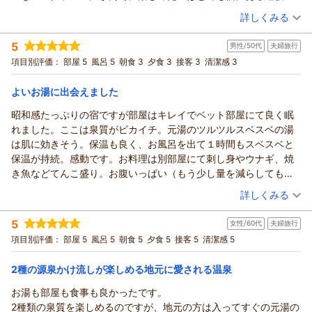
った。
（投稿日：2026/07/23）
詳しくみる
お風呂は2箇所あり、両方に入ったがどちらも趣向が異なるので２
宿泊時期：
2026年07月宿泊 (夫婦旅行)
つとも入って楽しめる。特に源泉掛け流しというのはとても良か
5
男性/50代
夫婦旅行
投稿者：
水名記者さん
(男性/50代)
った。
宿泊プラン：
【秋田得旅】【ちょい贅沢】料理長おまかせ和膳／特別2食付
項目別評価：
部屋 5
風呂 5
朝食 3
夕食 3
接客 3
清潔感 3
食事は品数も量も多くお腹いっぱいになる。
和室
朝・夕
夕/個室利用
お客さんの年齢にもよるのだろうが、大人には地元で取れた山の
宿泊価格帯：
14,001～15,000円(大人一人あたり/税込)
よいお湯に出会えました
幸をもう少し多めにしてもらえるとより良かった。
機会があればまた立ち寄らせてもらいたいと思った。
昭和感たっぷりの宿ですが部屋はキレイでベット部屋にて良く眠
れました。ここは泉質がピカイチ。元湯のツルツルスベスベの湯
は肌に効きそう。保温も良く、お風呂を出て１時間もスベスベと
保温が持続。感動です。お料理は別部屋にて刺し身やウナギ、焼
き魚などてんこ盛り。お腹いっぱい（もう少し量を減らしても良
いかな）。満足の宿でした。
（投稿日：2026/07/20）
詳しくみる
宿泊時期：
2026年07月宿泊 (夫婦旅行)
5
女性/60代
夫婦旅行
投稿者：
金魚藻さん
(男性/50代)
宿泊プラン：
【秋田得旅】【ちょい贅沢】料理長おまかせ和膳／特別2食付
項目別評価：
部屋 5
風呂 5
朝食 5
夕食 5
接客 5
清潔感 5
ツイン
朝・夕
夕/個室利用
宿泊価格帯：
13,001～14,000円(大人一人あたり/税込)
2種の源泉かけ流しが楽しめる地元に愛される温泉
お湯も部屋も食事も良かったです。
2種類の泉質を楽しめるのですが、地元の方は入ってすぐの元湯の