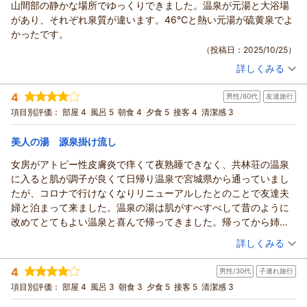
山間部の静かな場所でゆっくりできました。温泉が元湯と大浴場
南郷（夢）温泉 共林荘からの返信
があり、それぞれ泉質が違います。46℃と熱い元湯が硫黄泉でよ
いつも、南郷温泉をご愛顧いただき誠にありがとうございま
かったです。
す。食事や温泉をお褒めいただき、今後もご利用いただけると
（投稿日：2025/10/25）
のお声が何よりも嬉しいですし働くスタッフの励みとなりま
詳しくみる
す。又のご来館を心よりお待ち申し上げてます。
宿泊時期：
2025年10月宿泊 (出張)
支配人 高橋
投稿者：
ヒデくんさん
(男性/40代)
4
男性/60代
友達旅行
宿泊プラン：
リーズナブルなお気軽温泉旅行♪【朝食付】
（返信日：2025/11/27）
和室
朝のみ
項目別評価：
部屋 4
風呂 5
朝食 4
夕食 5
接客 4
清潔感 3
宿泊価格帯：
8,001～9,000円(大人一人あたり/税込)
美人の湯 源泉掛け流し
南郷（夢）温泉 共林荘からの返信
この度は数ある温泉宿の中から南郷温泉にご宿泊いただきまし
女房がアトピー性皮膚炎で痒くて夜熟睡できなく、共林荘の温泉
て誠にありがとうございました。
に入ると肌が調子が良くて日帰り温泉で宮城県から通っていまし
元湯も2号井は泉質が違いますがどちらも湧出場所は46度以上
たが、コロナで行けなくなりリニューアルしたとのことで友達夫
になります。浴槽に注がれる際には42度～43.5度くらいでその
婦と泊まって来ました。温泉の湯は肌がすべすべして昔のように
まま、かけ流しております。そのままかけ流しなので夏場は熱
改めてとてもよい温泉と喜んで帰ってきました。帰ってから姉夫
く、冬場は少しぬるく感じる事もあります。ですがどちらもツ
婦に伝えるとまた行ってみたいとのことで泊まりで行く計画をし
（投稿日：2025/10/04）
詳しくみる
ルツルの素晴らしいお湯です。又のお越しをお待ちしておりま
ています。
す。
宿泊時期：
2025年10月宿泊 (友達旅行)
4
男性/30代
子連れ旅行
投稿者：
katoriさん
(男性/60代)
（返信日：2025/11/27）
宿泊プラン：
【２食付】ちょいリッチ☆温泉＆季節の味覚を満喫プラン
項目別評価：
部屋 4
風呂 3
朝食 3
夕食 5
接客 5
清潔感 3
ツイン
朝・夕
夕/個室利用