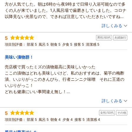
方が人気でした。朝は6時から夜9時まで日帰り入浴可能なので多
くの人が来ていました。1人風呂場で歯磨きしていました。コロナ
以降見ない光景なので、できれば注意していただきたいですね。
お湯は毎日入れ替えるので、夜9時から順番に清掃し元湯は11時ご
（投稿日：2026/07/06）
詳しくみる
ろから大浴場は4時頃から再開されるので、1番風呂は宿泊者の特
宿泊時期：
2026年07月宿泊 (夫婦旅行)
権ですね。
5
男性/60代
夫婦旅行
投稿者：
kg8-44さん
(女性/60代)
食事は秋田の家庭で出るようなものが多く、嬉しかった。
宿泊プラン：
【秋田得旅】【迷ったらコレ】名湯と秋田の味覚／スタンダー
項目別評価：
部屋 5
風呂 5
朝食 5
夕食 5
接客 5
清潔感 5
お味噌汁にクジラとミズ。朝は大きなすじこが2切れもあり。納豆
ドプラン
ツイン
朝・夕
夕/個室利用
は秋田のおはよう納豆。ヤクルトまでつけてくれてありがたいで
宿泊価格帯：
12,001～13,000円(大人一人あたり/税込)
美味い漬物群！
す。シーズンのさくらんぼもありました。嬉しかったです。
ベットの部屋でしたが、リニューアルされて新しくきれいでし
売店横で買ったミズの漬物最高に美味しいかった
た。
ここの漬物はどれも美味しいけど、私のおすすめは、菊芋の梅酢
とても気持ちよく過ごせました。
漬、いぶりがっこのきんぴら、行者ニンニク味噌 それに王道の
いぶりがっこ！
どれも健康にいい事間違え無し！
お試しあれ
（投稿日：2026/07/01）
詳しくみる
宿泊時期：
2026年06月宿泊 (夫婦旅行)
5
女性/50代
その他
投稿者：
マーチャンさん
(男性/60代)
宿泊プラン：
【秋田得旅】【迷ったらコレ】名湯と秋田の味覚／スタンダー
項目別評価：
部屋 5
風呂 5
朝食 4
夕食 4
接客 5
清潔感 4
ドプラン
ツイン
朝・夕
夕/個室利用
宿泊価格帯：
12,001～13,000円(大人一人あたり/税込)