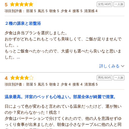
5
旅館は山間部に位置してますが横手市内やふるさと村までは車
女性/40代
一人旅
宿泊プラン：
【秋田得旅】【迷ったらコレ】名湯と秋田の味覚／スタンダー
ドプラン
で30分程で行けます。次回も横手の観光の宿泊地としてご来訪
ツイン
朝・夕
夕/個室利用
項目別評価：
部屋 5
風呂 5
朝食 5
夕食 4
接客 5
清潔感 4
宿泊価格帯：
頂けたら嬉しいです。お待ちしております。
12,001～13,000円(大人一人あたり/税込)
２種の源泉と岩盤浴
（返信日：2026/06/24）
南郷（夢）温泉 共林荘からの返信
夕食は弁当プランを選択しました。
いつも南郷温泉 共林荘をご愛顧いただき誠にありがとうござ
おかずがどれもこれもとっても美味しくて、ご飯が足りませんで
います。これからも横手の温泉旅館としてゆったりとお体の疲
した。。
れがとれるよう、ゆったりと過ごせる時間を提供できるよう努
もっとご飯食べたかったので、大盛りも選べたら良いなと思いま
めてまいります。
した。
2,3日前からアジサイが少しずつ開花しました。次回来訪時には
部屋はとってもキレイでよかったです。
（投稿日：2026/04/25）
詳しくみる
盛りとなると思われます。お待ちしております。
カーテン等が無いので、朝は自然光による自然の目覚ましで良
（返信日：2026/06/24）
宿泊時期：
2026年03月宿泊 (一人旅)
き。
4
男性/60代
一人旅
投稿者：
かゆりさん
(女性/40代)
お風呂はどちらも言うことなし。
宿泊プラン：
【平日５室限定/夕食お弁当付】出張応援！夕食はお部屋で食べ
項目別評価：
部屋 5
風呂 5
朝食 2
夕食 4
接客 4
清潔感 5
素晴らしくて、どっちを最後に入って締めるか悩むくらいでし
るビジネスプラン/2食付
和室
朝・夕
夕/個室利用
た。
宿泊価格帯：
9,001～10,000円(大人一人あたり/税込)
温泉最高。洋室のベッドも心地よい。部屋全体が綺麗で清潔。
岩盤浴も、ちょうど良い温度で今まで行ってきた岩盤浴のナンバ
ーワンとなりました。
日によって色が変わると言われている温泉だったけど、運が無い
南郷（夢）温泉 共林荘からの返信
今度は日帰りで、２種の温泉と岩盤浴を利用したいので、その料
のか？変わらなかった！残念！
この度は南郷温泉 共林荘にご宿泊いただきまして誠にありが
金をわかりやすく提示してほしいなと思いました。
夕食はパーテーションで分けてくれたので、他の人を意識せずゆ
とうございます。温泉、岩盤浴、お弁当プランのお弁当もお褒
っくり食事が出来ましたが、朝食は小さなテーブルに他の人と同
め頂き感謝申し上げます。ご飯が大盛を選べたらのお声ですが