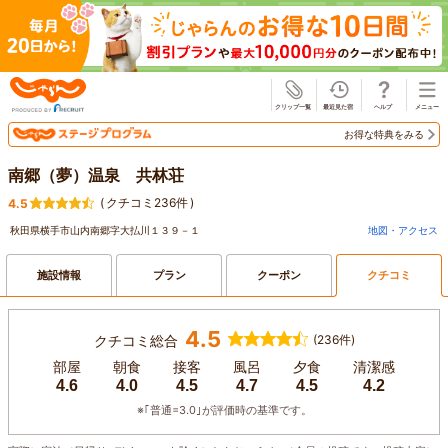
じゃらん
お得な特典をみる
南郷（夢）温泉 共林荘
(
クチコミ236件
)
4.5
秋田県横手市山内南郷字大払川１３９－１
地図・アクセス
施設情報
プラン
クーポン
クチコミ
4.5
クチコミ総合
(236件)
部屋
朝食
接客
風呂
夕食
清潔感
4.6
4.0
4.5
4.7
4.5
4.2
※｢普通=3.0｣が評価時の基準です。