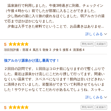
南郷（夢）温泉 共林荘からの返信
温泉旅行で利用しました。午後3時過ぎに到着。チェックイン
この度は南郷温泉 共林荘にご宿泊いただきまして誠にありが
（午後４時から）前でしたが部屋に入ることができました。
とうございます。温泉についてのお褒めのお言葉、誠にありが
少し熱めの湯に入り旅の疲れをほぐしました。弱アルカリの湯
とうございます。自慢の当館の温泉は天然100％のかけ流し温
で芯までぽかぽかになりました。
泉です。その為、冬期間はぬるめ、夏場はあつめという場合も
夕食は入手できた材料でということで、お品書きはありません
ございますが、良く温まりツルツルな温泉です。当日はお時間
でしたが、どれもおいしく、しかも１０品以上並んで、おなか一
（投稿日：2026/03/09）
詳しくみる
がなく岩盤浴ができなかったとの事ですが岩盤浴も芯から温ま
杯になりました。しろっこの酢味噌和えがさっぱりしていて印象
りますので次回、お越しになられる際にはぜひ、ご利用いただ
宿泊時期：
2026年03月宿泊 (夫婦旅行)
に残りました。
5
ければと思います。又のご来館をお待ちしております。
男性/60代
夫婦旅行
投稿者：
山歩さん
(男性/70代)
朝風呂は湯の花が湯船に泳ぐ温泉に入りました。こちらも寒い
宿泊プラン：
【迷ったらコレ】名湯と秋田の味覚／スタンダードプラン
支
項目別評価：
部屋 4
風呂 5
朝食 3
夕食 5
接客 4
清潔感 4
時期にはありがたい少し熱めでした。
ツイン
朝・夕
夕/個室利用
配人 高橋
朝食は塩味がしっかりしているものが数品あり、薄味に慣れて
宿泊価格帯：
11,001～12,000円(大人一人あたり/税込)
強アルカリ源泉かけ流し最高です！
（返信日：2026/03/11）
いる者にとっては残念でした。
温泉の良さ、料理（夕食）のおいしさで機会があったら再度利
２回目の訪問です。１回目はコロナ前になりますので暫くぶりで
南郷（夢）温泉 共林荘からの返信
用したいと思います。
した。最近は源泉かけ流しにこだわり捜して行ってます。間違い
この度は南郷温泉 共林荘にご宿泊いただきまして誠にありが
なくいい温泉です、スベスベになります！館内は古いけどきれい
とうございます。温泉と夕食にご満足いただいたとの事、嬉し
に清掃されていました。岩盤浴ができていて利用させてもらいま
く思います。夕食については日々の仕入で四季折々の料理をそ
した！サウナじゃなくてこだわりがあるんでしょうね、スッキリ
の都度、創作して提供しておりますのでお品書きをつけておら
しました！夕飯は凄かったです、食べきれない量でした。山の中
（投稿日：2026/02/23）
ず申し訳ございません。ご朝食に関しては希望に添える味付け
詳しくみる
なのに蟹や美味しいお刺身、鰻の蒲焼きに感激しました。確か１
でなかったようで残念です。近頃、夕食でも朝食でも減塩して
宿泊時期：
2026年02月宿泊 (夫婦旅行)
回目も中身は忘れましたが、これでもかと言うくらい食べきれな
おりますが季節的な部分もありますが今一度、朝食スタッフと
5
男性/60代
友達旅行
投稿者：
てっちゃんさん
(男性/60代)
い量だったのを覚えています。また伺いたいです、帰りに女性の