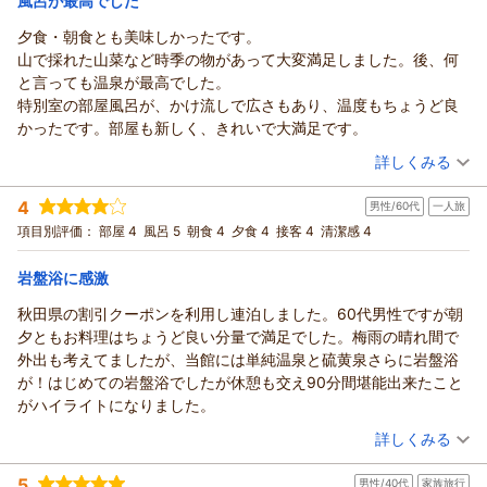
風呂が最高でした
夕食・朝食とも美味しかったです。
南郷（夢）温泉 共林荘からの返信
山で採れた山菜など時季の物があって大変満足しました。後、何
この度は「南郷温泉 共林荘」にご宿泊いただき、誠にありがと
と言っても温泉が最高でした。
うございます。また、当館で栽培し加工しているお漬物をご紹
特別室の部屋風呂が、かけ流しで広さもあり、温度もちょうど良
介していただき、心より感謝申し上げます。近年は健康志向で
かったです。部屋も新しく、きれいで大満足です。
お漬物も減塩となっておりますし行者ニンニクや菊芋など 食
（投稿日：2026/06/28）
後血糖値の上昇抑制、腸内環境の改善、高血圧など健康も考え
詳しくみる
て販売しております。
宿泊時期：
2026年06月宿泊 (その他)
またのご来店を心よりお待ちしております。
4
男性/60代
一人旅
投稿者：
ためさん
(女性/50代)
宿泊プラン：
【秋田得旅】【特別室】和洋室の温泉付き客室【1泊2食付】
（返信日：2026/07/26）
項目別評価：
部屋 4
風呂 5
朝食 4
夕食 4
接客 4
清潔感 4
和洋室
朝・夕
夕/個室利用
宿泊価格帯：
30,001円以上(大人一人あたり/税込)
岩盤浴に感激
秋田県の割引クーポンを利用し連泊しました。60代男性ですが朝
南郷（夢）温泉 共林荘からの返信
夕ともお料理はちょうど良い分量で満足でした。梅雨の晴れ間で
この度は南郷温泉 共林荘にご宿泊いただきまして誠にありが
外出も考えてましたが、当館には単純温泉と硫黄泉さらに岩盤浴
とうございます。時季の山菜に満足頂いたとの事で大変うれし
が！はじめての岩盤浴でしたが休憩も交え90分間堪能出来たこと
く思います。又、お部屋の温泉およびお部屋にもご満足とのお
がハイライトになりました。
声を頂きまして誠にありがとうございます。今後とも喜ばれる
（投稿日：2026/06/26）
温泉宿として努めてまいります。 又のご来館をお待ちしてお
詳しくみる
ります。
宿泊時期：
2026年06月宿泊 (一人旅)
5
（返信日：2026/07/26）
男性/40代
家族旅行
投稿者：
マルチャンさん
(男性/60代)