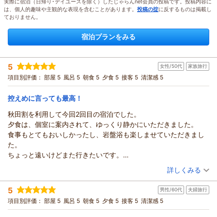
実際に宿泊（日帰り･デイユースを除く）したじゃらんnet会員の投稿です。投稿内容に
は、個人的趣味や主観的な表現を含むことがあります。
投稿の掟
に反するものは掲載し
ておりません。
宿泊プランをみる
5
女性/50代
家族旅行
項目別評価：
部屋 5
風呂 5
朝食 5
夕食 5
接客 5
清潔感 5
控えめに言っても最高！
秋田割を利用して今回2回目の宿泊でした。
夕食は、個室に案内されて、ゆっくり静かにいただきました。
食事もとてもおいしかったし、岩盤浴も楽しませていただきまし
た。
ちょっと遠いけどまた行きたいです。
ありがとうございました。
（投稿日：2026/07/31）
詳しくみる
宿泊時期：
2026年07月宿泊 (家族旅行)
5
男性/60代
夫婦旅行
投稿者：
りょうちんさん
(女性/50代)
宿泊プラン：
【秋田得旅】【限定3組】吉次と純米酒で味わう贅沢夕食プラ
項目別評価：
部屋 5
風呂 5
朝食 5
夕食 5
接客 5
清潔感 5
ン
ツイン
朝・夕
夕/個室利用