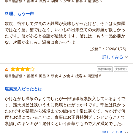
項目別評価：
部屋 4
風呂 4
朝食 3
夕食 4
接客 3
清潔感 3
（返信日：2026/02/24）
宿泊価格帯：
15,001～16,000円(大人一人あたり/税込)
料理、もう一声
南郷（夢）温泉 共林荘からの返信
数度、宿泊して夕食の天麩羅が美味しかったけど、今回は天麩羅
この度は南郷温泉 共林荘にご宿泊いただきまして誠にありが
ではなく蟹。蟹ではなく、いつもの出来立ての天麩羅が欲しかっ
とうございます。又、お客様にはいつもご愛顧いただきまして
たです。蟹があると会話が途絶えます。蟹には、もう一品必要か
本当に感謝しております。当館の吉次塩焼きはサイズが大きく
な、次回が楽しみ。温泉は良かったよ
脂身も美味しいものを選定して提供しているつもりです。今後
（投稿日：2026/01/25）
ともご愛顧の程、宜しくお願い致します。
詳しくみる
（返信日：2026/02/01）
宿泊時期：
2026年01月宿泊 (夫婦旅行)
投稿者：
たもさん
(男性/60代)
4
男性/60代
夫婦旅行
宿泊プラン：
【ちょい贅沢】料理長おまかせ和膳／特別2食付
ツイン
項目別評価：
部屋 5
風呂 3
朝食 4
夕食 4
接客 4
清潔感 5
朝・夕
夕/個室利用
宿泊価格帯：
12,001～13,000円(大人一人あたり/税込)
塩素投入だったとは…
南郷（夢）温泉 共林荘からの返信
かけながし温泉のようでしたが一部循環塩素投入しているようで
この度は南郷温泉 共林荘にご宿泊いただきまして誠にありが
す。露天風呂は狭いうえに循環とはがっかりです。部屋は良かっ
とうございます。又、貴重なご意見ありがとうございます。今
たのですが部屋から浴場までの館内は非常に寒くて、おかげで何
回は冬の季節にあわせて蟹にして年末から好評でしたので続け
度もお湯につかることに。食事はお正月特別プランということで
ております。時季によって2ケ月位な料理内容となっておりま
素揚げのキンキが１尾付くという豪華なもので大変満足でした
す。ご希望に添えず申し訳ございませんでした。調理長と検討
が、私たちには料理の説明が無く残念に感じました。朝食に大き
（投稿日：2026/01/07）
詳しくみる