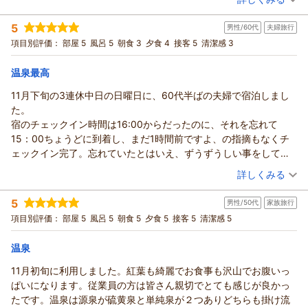
しながらお料理内容を皆様に満足していけるよう努めてまいり
な筋子が付いたのには驚きです。アレだけでご飯三杯食べられま
ます。今後ともご愛顧の程、宜しくお願い致します。又のお越
宿泊時期：
2026年01月宿泊 (夫婦旅行)
した（笑）全体的にみて料金は妥当でしょうか。塩素が無ければ
5
男性/60代
夫婦旅行
投稿者：
tonkitiさん
(男性/60代)
しをお待ちしております。
また行きたいと思える宿でした。ただし、冬期は除いてですが。
宿泊プラン：
【12/30～1/3限定】吉次付！極上年越し＆新年プラン
項目別評価：
部屋 5
風呂 5
朝食 3
夕食 4
接客 5
清潔感 3
ツイン
（返信日：2026/01/30）
朝・夕
夕/個室利用
温泉最高
宿泊価格帯：
16,001～17,000円(大人一人あたり/税込)
11月下旬の3連休中日の日曜日に、60代半ばの夫婦で宿泊しまし
南郷（夢）温泉 共林荘からの返信
た。
この度は南郷温泉 共林荘にご宿泊頂き誠にありがとうござい
宿のチェックイン時間は16:00からだったのに、それを忘れて
ます。せっかくご宿泊頂きましたのにご料理の案内及び館内の
15：00ちょうどに到着し、まだ1時間前ですよ、の指摘もなくチ
廊下の寒さで満足いかなかったようで申し訳ございません。温
ェックイン完了。忘れていたとはいえ、ずうずうしい事をしてし
泉に関しては塩素投入との事で少しわかりかねます。当館は本
まい、恥ずかしい限りです。
（投稿日：2025/11/25）
詳しくみる
館元湯も新館大浴場も内湯に関しては源泉100%のかけ流し塩素
部屋は最近全面的にリフォームされたと思われる洋室。玄関、洗
投入なしとなっております。脱衣場掲示やHPに記載の通り冬期
宿泊時期：
2025年11月宿泊 (夫婦旅行)
面、トイレはフローリング、引戸を隔てて居室は琉球畳のような
5
男性/50代
家族旅行
投稿者：
間の露天風呂のみ、どうしても外気にさらされ温泉が冷たくな
タカコさん
(男性/60代)
敷物。自分の靴はフロントの玄関で脱いで、鍵付き下駄箱に入れ
宿泊プラン：
【ちょい贅沢】料理長おまかせ和膳／特別2食付
項目別評価：
部屋 5
風呂 5
朝食 5
夕食 5
接客 5
清潔感 5
ツイン
るので熱交換をしなければいけない為に露天風呂のみ循環機器
たので、フロントから部屋までは、館内用のスリッパで来ました
があり保健所の指導により露天だけ塩素は使用してます。又、
朝・夕
夕/個室利用
が、それを部屋の玄関で脱いで、部屋ではくつ下で過ごします。
温泉
宿泊価格帯：
循環と申しても全循環ではなく半循環で露天風呂も源泉が常に
12,001～13,000円(大人一人あたり/税込)
この形式の洋室は好きなタイプです。棚、ベッド等、オシャレに
注がれておりますので仰られたのは露天だけの事なのかと困惑
リフォームされています。長椅子は小さめですが、この部屋、と
11月初旬に利用しました。紅葉も綺麗でお食事も沢山でお腹いっ
南郷（夢）温泉 共林荘からの返信
してます。内湯を毎日、換水して清掃時にだけ塩素系で洗い場
ても良いです。文句なしですね。
ぱいになります。従業員の方は皆さん親切でとても感じが良かっ
や釜を洗浄はしますので壁など、すすぎが足りず匂いが残り、
この度は南郷温泉 共林荘をご宿泊いただき、ありがとうござい
温泉は大浴場２か所、内、１か所に露天風呂付き。源泉掛け流し
たです。温泉は源泉が硫黄泉と単純泉が２つありどちらも掛け流
勘違いさせてしまったのか？お教え頂ければ幸いです。日本温