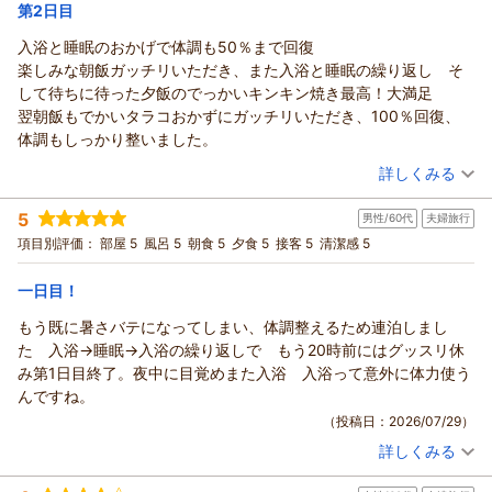
宿泊価格帯：
16,001～17,000円(大人一人あたり/税込)
第2日目
入浴と睡眠のおかげで体調も50％まで回復
楽しみな朝飯ガッチリいただき、また入浴と睡眠の繰り返し そ
して待ちに待った夕飯のでっかいキンキン焼き最高！大満足
翌朝飯もでかいタラコおかずにガッチリいただき、100％回復、
体調もしっかり整いました。
（投稿日：2026/07/29）
詳しくみる
宿泊時期：
2026年07月宿泊 (夫婦旅行)
5
男性/60代
夫婦旅行
投稿者：
マーチャンさん
(男性/60代)
宿泊プラン：
【秋田得旅】【限定3組】吉次と純米酒で味わう贅沢夕食プラ
項目別評価：
部屋 5
風呂 5
朝食 5
夕食 5
接客 5
清潔感 5
ン
ツイン
朝・夕
夕/個室利用
宿泊価格帯：
16,001～17,000円(大人一人あたり/税込)
一日目！
もう既に暑さバテになってしまい、体調整えるため連泊しまし
た 入浴→睡眠→入浴の繰り返しで もう20時前にはグッスリ休
み第1日目終了。夜中に目覚めまた入浴 入浴って意外に体力使う
んですね。
（投稿日：2026/07/29）
詳しくみる
宿泊時期：
2026年07月宿泊 (夫婦旅行)
投稿者：
マーチャンさん
(男性/60代)