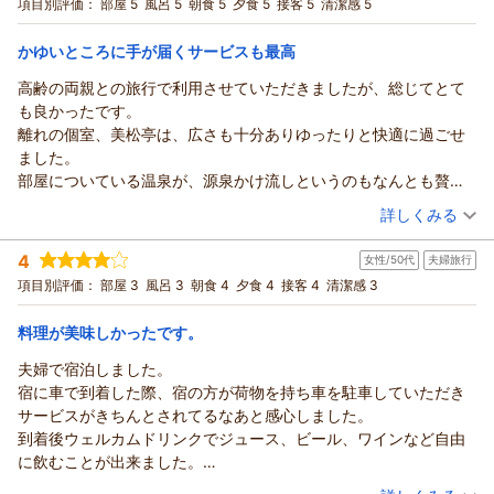
ささやかな記念日のおもてなしにもお気づきいただき、ありが
宿泊プラン：
【離れ宿泊｜早割56】温泉付離れ『美松亭』1泊2食 ●個室食
項目別評価：
部屋 5
風呂 5
朝食 5
夕食 5
接客 5
清潔感 5
めに、熊情報についても朝食時の女性スタッフの方が丁寧にお話
●グレードアップ≪雅≫
とうございます。
和洋室
朝・夕
ししてくださり、助かりました。チェックアウト時には、男性ス
宿泊価格帯：
当館にお泊りいただきました思い出の一つとなっておりました
30,001円以上(大人一人あたり/税込)
かゆいところに手が届くサービスも最高
タッフの方に、こちらの持参したペットボトルにお墓参り用のお
ら幸いです。
水をいれてほしいとお願いしたら、快く対応してくださり、お見
高齢の両親との旅行で利用させていただきましたが、総じてとて
信州戸倉上山田温泉 玉の湯からの返信
スタッフへの温かいお言葉も大変励みになります。
送り時も、私たちの車が見えなくなるまで、手を振りつづけてく
も良かったです。
お墓参りのご旅行が、心穏やかな時間となっておりましたら何
この度は当館にご宿泊いただき誠にありがとうございました。
ださいました。いろいろとお世話になり、ありがとうございま
離れの個室、美松亭は、広さも十分ありゆったりと快適に過ごせ
よりでございます。
また、お忙しい中温かいご感想と貴重なご意見をお寄せいただ
す。食事も個室でいただけて、露天風呂付きのお部屋でゆっくり
ました。
ぜひまた季節を変えて、のんびりと温泉を楽しみにお越しくだ
きましたこと、重ねて御礼申し上げます。
のんびり、リーズナブルだと思います。また、利用させていただ
部屋についている温泉が、源泉かけ流しというのもなんとも贅沢
さいませ。
ご夕食につきまして、一品一品をお気に召していただき、お料
きたいお宿です。
です。
（投稿日：2026/05/11）
再びお会いできます日を、心よりお待ちしております。
理にご満足いただけたようで何よりでございます。高評価をい
詳しくみる
大浴場も混雑なく高齢の両親と一緒でしたが安心して利用できま
玉の湯 茂森
ただけましたこと、料理長をはじめ厨房スタッフ一同大変励み
宿泊時期：
2026年04月宿泊 (家族旅行)
した。
になっております。
（返信日：2026/05/25）
4
女性/50代
夫婦旅行
投稿者：
亜紀さん
(女性/50代)
ほんのり硫黄の香りがする温泉も、熱すぎず入りやすく、サラサ
また、最上階の大浴場やお部屋の露天風呂につきましても、源
宿泊プラン：
【離れ宿泊｜早割56】温泉付離れ『美松亭』1泊2食 ●個室食
項目別評価：
部屋 3
風呂 3
朝食 4
夕食 4
接客 4
清潔感 3
ラになり泉質はとてもよいです。
●グレードアップ≪雅≫
泉かけ流しの湯をお楽しみいただけたとのこと、大変嬉しく思
和洋室
朝・夕
お料理もおいしく、お味噌がおいしいからなのか、牛肉の朴葉焼
宿泊価格帯：
います。露天風呂の景観につきましていただいたご感想は今後
30,001円以上(大人一人あたり/税込)
料理が美味しかったです。
きは、これまで食べた中で一番おいしかったです。
の参考とさせていただきます。
お食事処は個室で、
夫婦で宿泊しました。
信州戸倉上山田温泉 玉の湯からの返信
ぜひまた季節を変えて、旬のお料理と温泉をお楽しみにお越し
お酒を飲みながら、お水も欲しいなと思うと、冷えたお水がちゃ
宿に車で到着した際、宿の方が荷物を持ち車を駐車していただき
くださいませ。
この度は当館をご利用いただき、誠にありがとうございまし
んと用意されており、ティッシュが欲しいなと思えばティッシュ
サービスがきちんとされてるなあと感心しました。
スタッフ一同心よりお待ち申し上げております。
た。
もちゃんとあり、
到着後ウェルカムドリンクでジュース、ビール、ワインなど自由
玉の湯 池田
また、ご両親様との大切なご旅行が快適なものとなりましたこ
客室タイプの個室なのでおトイレもあったりと、
に飲むことが出来ました。
と、私共も大変嬉しく存じます。
（返信日：2026/05/24）
欲しいものがすべて用意されている、かゆいところに手が届く気
全館裸足で歩ける宿の為、清掃をまめにされてるのだろうと思い
（投稿日：2026/05/06）
ご宿泊いただきました離れの「美松亭」や、源泉かけ流しの客