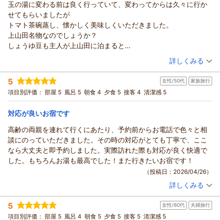
玉の湯に変わる前は良く行っていて、変わってからは久々に行か
信州戸倉上山田温泉 玉の湯からの返信
ておりますが
せてもらいましたが
頂戴したお声を大切に、より一層ご満足いただける宿を目指し
この度は当館にご宿泊いただき誠にありがとうございました。
トマト茶碗蒸し、懐かしく美味しくいただきました。
てまいります。季節を変えてのまたのお越しを、スタッフ一同
また、毎年恒例のご家族旅行に当館をお選びいただきましたこ
上山田名物なのでしょうか？
心よりお待ち申し上げております。ありがとうございました。
と、心よりお礼申し上げます。
しょうゆ豆も主人が上山田に泊まると
玉の湯 池田
館内では、快適にお過ごしいただけたご様子を伺い大変嬉しく
良くお土産に買ってきてくれたのを思い出しました。
（投稿日：2026/04/29）
拝読いたしました。
（返信日：2026/05/08）
詳しくみる
他のお料理もすごく美味しくて
温泉につきましては、露天風呂を心地よくご利用いただけたと
宿泊時期：
2026年04月宿泊 (一人旅)
幸せな気持ちになれました。
のこと、大変嬉しく存じます。当館の温泉は源泉かけ流しのた
5
女性/50代
家族旅行
投稿者：
Pinkyさん
(女性/60代)
お部屋についてる内風呂も
め、湯温が高めになる場合もございますが、季節や外気による
宿泊プラン：
【直前！大幅割引】【お一人様28000円～】温泉付離れ『美松
項目別評価：
部屋 5
風呂 5
朝食 4
夕食 5
接客 4
清潔感 5
源泉かけ流しだけあって温泉の匂いで癒されました。
亭』宿泊●個室食● スタンダード≪和≫
趣の違いもお楽しみいただけましたら幸いでございます。
和洋室
朝・夕
朝/個室利用
良い供養になりました。
また、お料理や、お部屋のお手洗いにつきましてもご感想をお
夕/個室利用
対応が良いお宿です
ありがとうございました。
寄せいただき、ありがとうございます。建物の趣を大切にしな
宿泊価格帯：
30,001円以上(大人一人あたり/税込)
高齢の両親を連れて行くにあたり、予約前からお電話で色々と相
がら、今後も皆様により快適にお過ごしいただけるよう努めて
談にのっていただきました。その時の対応がとても丁寧で、ここ
まいります。
信州戸倉上山田温泉 玉の湯からの返信
なら大丈夫と即予約しました。実際訪れた際も対応が良く快適で
スタッフの対応やお帰りの際のお写真撮影につきまして温かい
この度は当館にご宿泊いただき、誠にありがとうございまし
した。もちろんお湯も最高でした！また行きたいお宿です！
お言葉を頂戴し、誠にありがとうございます。ご家族皆様の思
た。
（投稿日：2026/04/26）
い出に残るご旅行となっておりましたら、私どもにとりまして
また、大切なお時間を過ごされる場に当館をお選びいただき、
も大変嬉しく存じます。
詳しくみる
心より御礼申し上げます。
宿泊時期：
2026年04月宿泊 (家族旅行)
また皆様をお迎えできます日を、スタッフ一同心よりお待ち申
以前より足をお運びいただいていたとのこと、久しぶりに再び
投稿者：
まふぃーさん
(女性/50代)
し上げております。ありがとうございました。
5
女性/60代
夫婦旅行
宿泊プラン：
お迎えできましたことを、大変嬉しく拝読いたしました。ご主
【直前！大幅割引】【お一人様28000円～】温泉付離れ『美松
玉の湯 池田
亭』宿泊●個室食● スタンダード≪和≫
和洋室
朝・夕
朝/個室利用
項目別評価：
人様との大切な思い出を胸に、当館でお過ごしいただいたご様
部屋 5
風呂 4
朝食 5
夕食 5
接客 5
清潔感 5