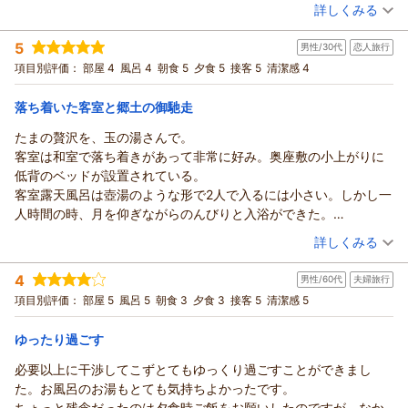
屋風呂大内湯は、源泉かけ流しと有り、ほのかに硫黄臭を感じる
（投稿日：2026/06/12）
す。
礼申し上げます。
詳しくみる
温泉気分を味わえる風呂です。広さも十分あり満足できました。5
玉の湯 池田
日頃のお疲れを癒し、のんびりとした時間をお過ごしいただけ
宿泊時期：
2026年06月宿泊 (夫婦旅行)
階の大浴場、露天共に良かったです。
5
たご様子をうかがい、大変嬉しく拝読いたしました。
（返信日：2026/07/03）
男性/30代
恋人旅行
投稿者：
argusさん
(男性/70代)
夕食、朝食は、お料理少なめコースでもあり、シンプルですが、
宿泊プラン：
お好みの湯加減に調整しながら、源泉かけ流しの温泉をご堪能
【平日割│60才以上】温泉付離れ『美松亭』【1泊2食：お料理
項目別評価：
部屋 4
風呂 4
朝食 5
夕食 5
接客 5
清潔感 4
食材をうまく調理していて、とても美味しくいただけました。夜
少なめ♪スタンダード】 ●個室食●
和洋室
朝・夕
朝/個室利用
いただけたとのこと、何よりでございます。また、館内の清掃
も静かで、のんびりした時間を過ごすことができました。
につきましてもお褒めのお言葉を頂戴し、誠にありがとうござ
夕/個室利用
落ち着いた客室と郷土の御馳走
宿泊価格帯：
います。
24,001～25,000円(大人一人あたり/税込)
たまの贅沢を、玉の湯さんで。
ぜひまた季節を変えてお越しいただき、源泉かけ流しの温泉で
客室は和室で落ち着きがあって非常に好み。奥座敷の小上がりに
信州戸倉上山田温泉 玉の湯からの返信
心安らぐひとときをお過ごしくださいませ。
低背のベッドが設置されている。
スタッフ一度心よりお待ちしております。
この度は当館にご宿泊いただき、誠にありがとうございまし
客室露天風呂は壺湯のような形で2人で入るには小さい。しかし一
玉の湯 池田
た。
人時間の時、月を仰ぎながらのんびりと入浴ができた。
また、ご滞在のご感想をお寄せいただきましたこと、心より御
（返信日：2026/07/02）
大浴場はシンプルな作りだが、こういった歴史ある温泉地は奇を
（投稿日：2026/05/31）
礼申し上げます。
詳しくみる
衒わないほうがむしろ好印象。全体的に清潔感もあり満足。
ロビーや館内の雰囲気、お部屋の広さや設えをお気に召してい
宿泊時期：
2026年05月宿泊 (恋人旅行)
夕食は、旬野菜や地元ブランド食材が使われた和食コースで、郷
4
ただけたご様子を伺い、大変嬉しく存じます。
男性/60代
夫婦旅行
投稿者：
シヴァイヌさん
(男性/30代)
土料理にアレンジが加わった食べ飽きない内容だった。食を楽し
宿泊プラン：
また、お部屋の源泉かけ流しの温泉をはじめ、大浴場や露天風
【温泉付離れ｜美松亭｜基本企画】1泊2食｜個室食
項目別評価：
部屋 5
風呂 5
朝食 3
夕食 3
接客 5
清潔感 5
和洋室
み過ぎて、たかだか日本酒一本で2時間も滞在してしまった。ただ
呂でも温泉をご満喫いただけたとのこと、何よりでございま
朝・夕
朝/個室利用
夕/個室利用
し注意点もあり、圧巻の品数のため空腹状態で臨むことがオスス
す。
ゆったり過ごす
宿泊価格帯：
30,001円以上(大人一人あたり/税込)
メ。
お食事につきましてもご満足いただけたご様子を伺い、大変光
また、朝食も手抜き無く美味しく、これもまたホスピタリティ溢
必要以上に干渉してこずとてもゆっくり過ごすことができまし
栄に存じます。
信州戸倉上山田温泉 玉の湯からの返信
れる品数で楽しい。
た。お風呂のお湯もとても気持ちよかったです。
ご滞在中は静かな時間の中で、のんびりとお寛ぎいただけたと
この度は当館にご宿泊いただき、誠にありがとうございまし
館内は清潔感があり、従業員さんも親しみやすい。街の観光地を
ちょっと残念だったのは夕食時ご飯をお願いしたのですが、なか