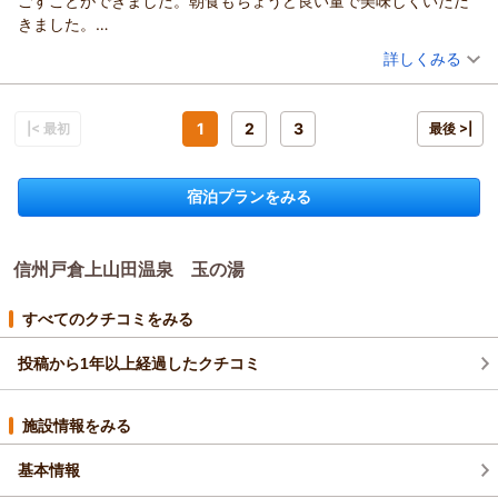
ごすことができました。朝食もちょうど良い量で美味しくいただ
供できる宿を目指し、より一層精進してまいります。
た。
きました。
季節を変えて、ぜひまたお越しくださいませ。
温かいお言葉を頂戴し、スタッフ一同、大変嬉しく拝読いたし
朝はドリンク(コーヒー等)のサービスもあり、食後ゆったり過ごせ
（投稿日：2026/04/18）
またのご来館をスタッフ一同心よりお待ち申し上げておりま
ました。
詳しくみる
ました。
す。
お母様との大切なご旅行が、心地よいものとなったのであれば
宿泊時期：
2026年04月宿泊 (出張)
従業員の方も皆さま丁寧な接客をしてもらい満足しております。
玉の湯 池田
幸いです。
投稿者：
ふーさん
(女性/50代)
（返信日：2026/05/02）
宿泊プラン：
車椅子での移動など、微力ながらお手伝いできたことを私共も
【本館｜１泊朝食】本館『陶然閣』★信州の恵みたっぷりのご
1
2
3
|< 最初
最後 >|
朝食
ツイン
朝のみ
朝/個室利用
光栄に存じます。
宿泊価格帯：
15,001～16,000円(大人一人あたり/税込)
また、ご注文いただいた馬刺しもお気に召していただけて何よ
宿泊プランをみる
りです。
信州戸倉上山田温泉 玉の湯からの返信
馬刺しはここ長野県の名物であり、新鮮で良質なものを厳選し
てご用意しております。
この度は当館にご宿泊いただき誠にありがとうございました。
ぜひまた季節を変えて、信州の味覚を楽しみにいらしてくださ
信州戸倉上山田温泉 玉の湯
お部屋のベッドの硬さやトイレなど、客室の設えについて詳し
い。
くご感想をお寄せいただき心より感謝申し上げます。 お仕事の
再びお会いできる日を、スタッフ一同心よりお待ち申し上げて
疲れを癒やし、お母様とご一緒に快適にお過ごしいただけたご
すべてのクチコミをみる
おります。
様子を伺い、安心いたしました。
玉の湯 池田
また、私共スタッフの接客についても温かいお言葉を頂戴し、
投稿から1年以上経過したクチコミ
大変励みになります。
（返信日：2026/04/21）
朝食のボリュームや食後のドリンクサービスにご満足いただ
施設情報をみる
き、心穏やかな朝の時間を過ごしていただけたようで、私共も
嬉しく思います。
基本情報
ぜひまた当館へお越しくださいませ。