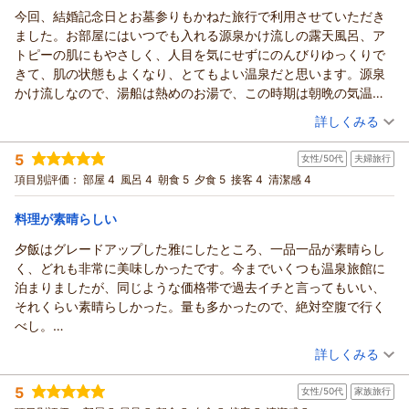
な配慮ができるよう努めてまいります。
（返信日：2026/06/18）
今回、結婚記念日とお墓参りもかねた旅行で利用させていただき
信州戸倉上山田温泉 玉の湯からの返信
貴重なお声をお聞かせいただき、ありがとうございました。ま
ました。お部屋にはいつでも入れる源泉かけ流しの露天風呂、ア
た機会がございましたら、ぜひ季節を変えてお越しくださいま
このたびは玉の湯をご利用いただき、またご丁寧なご感想をお
トピーの肌にもやさしく、人目を気にせずにのんびりゆっくりで
せ。スタッフ一同、心よりお待ち申し上げております。
寄せいただきまして誠にありがとうございました。
きて、肌の状態もよくなり、とてもよい温泉だと思います。源泉
玉の湯 茂森
お部屋の露天風呂や貸切露天風呂をご家族皆様でお楽しみいた
かけ流しなので、湯船は熱めのお湯で、この時期は朝晩の気温差
だけたご様子を、大変嬉しく拝見いたしました。特にご両親様
（返信日：2026/05/31）
が大きく、自分の適温に調整をするのに多少の時間はかかりまし
（投稿日：2026/05/20）
にも無理なく温泉をご利用いただけたとのこと、何よりでござ
詳しくみる
たが、豊富な湯量と良質な泉質にたいへん満足です。バリアフリ
います。源泉かけ流しの湯で、ご家族の大切なお時間をゆった
宿泊時期：
2026年05月宿泊 (夫婦旅行)
ーのお部屋なので、出入り口やトイレも広く、洗面所と脱衣所も
りとお過ごしいただけましたなら幸いです。
5
女性/50代
夫婦旅行
投稿者：
はなはなさん
(女性/50代)
広く、お風呂場にも補助用の椅子があり、安心です。ベッドも低
また、お料理につきましてもお褒めのお言葉をいただきありが
宿泊プラン：
【離れ宿泊｜早割56】温泉付離れ『美松亭』1泊2食 ●個室食
項目別評価：
部屋 4
風呂 4
朝食 5
夕食 5
接客 4
清潔感 4
く、寝心地もよく、ゆっくりやすめました。夕食は雅コース、地
●グレードアップ≪雅≫
とうございます。あわせて、量に関する貴重なご意見もお聞か
和洋室
朝・夕
朝/個室利用
夕/個室利用
の物をふんだんに取り入れた繊細なお料理、盛り付けも素敵で、
宿泊価格帯：
せいただき感謝申し上げます。今後の商品づくりやプラン造成
30,001円以上(大人一人あたり/税込)
料理が素晴らしい
お肉もお魚もたのしめ、品数も量も多く
を考える際の参考とさせていただきます。
とてもおいしかったです。予約時にたった一言、駐車場のお願い
夕飯はグレードアップした雅にしたところ、一品一品が素晴らし
信州戸倉上山田温泉 玉の湯からの返信
これからも、ご家族皆様で安心してお過ごしいただける宿であ
と結婚記念日の旅行で楽しみです、といれただけだったのに、夕
く、どれも非常に美味しかったです。今までいくつも温泉旅館に
り続けられるよう努めてまいります。また季節を変えてお越し
このたびは大切なご結婚記念日のご旅行に当館をご利用いただ
食の盛り付けや箸置きに、水引きの飾りがさりげなくあり、デザ
泊まりましたが、同じような価格帯で過去イチと言ってもいい、
いただけますことを、心よりお待ちしております。
き、誠にありがとうございました。
ートプレートまで用意してくださり、主人とともに、驚きと感
それくらい素晴らしかった。量も多かったので、絶対空腹で行く
玉の湯 茂森
また、心温まるご感想をお寄せいただき、重ねて御礼申し上げ
激、感謝のきもちでいっぱいです。あたたかくさりげないおもて
べし。
ます。
（返信日：2026/05/31）
なしをしてくださり、
最上階の風呂は気持ちよかったですが、女風呂は露天の目隠しが
（投稿日：2026/05/18）
お部屋の温泉やお食事、ご滞在中のひとときをゆっくりお楽し
詳しくみる
ありがとうございます。とてもいい思い出です。スタッフの方々
すごくて、景観は全く期待できません。仕方ないですね。部屋の
みいただけたご様子に、私どもも嬉しい気持ちで拝見いたしま
宿泊時期：
2026年05月宿泊 (夫婦旅行)
が気さくで親切、丁寧な対応をしてくださり、主人とふたりでゆ
露天風呂も掛け流しで気持ちよかったですが、景観が全く…で、
した。
5
女性/50代
家族旅行
投稿者：
furumamiさん
(女性/50代)
っくりのんびり、楽しいひとときをすごせました。お墓参りのた
こちらもちと残念でした。