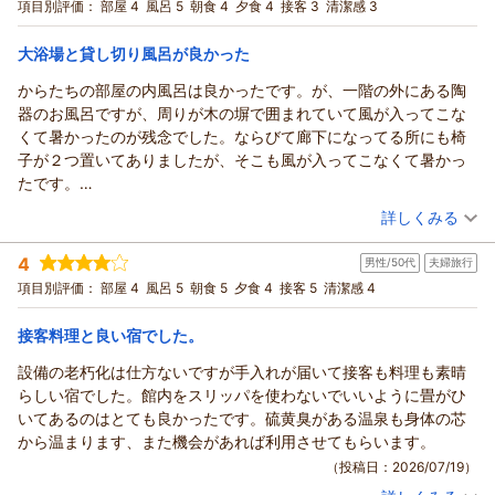
宿泊プラン：
【本館｜陶然閣｜基本企画】1泊2食｜個室食
地よくお過ごしいただける宿づくりに努めてまいります。ご多
項目別評価：
部屋 4
風呂 5
朝食 4
夕食 4
接客 3
清潔感 3
和室
朝・夕
忙の中、ご感想をお寄せいただきありがとうございました。
朝/個室利用
夕/個室利用
玉の湯 池田
大浴場と貸し切り風呂が良かった
宿泊価格帯：
27,001～28,000円(大人一人あたり/税込)
（返信日：2026/08/03）
からたちの部屋の内風呂は良かったです。が、一階の外にある陶
信州戸倉上山田温泉 玉の湯からの返信
器のお風呂ですが、周りが木の塀で囲まれていて風が入ってこな
このたびは当館にご宿泊いただき、誠にありがとうございまし
くて暑かったのが残念でした。ならびて廊下になってる所にも椅
た。
子が２つ置いてありましたが、そこも風が入ってこなくて暑かっ
夏祭りに伴う交通規制の際には、ご案内が行き届かず、多大な
たです。
るご迷惑をお掛けしましたこと、心よりお詫び申し上げます。
１番良かったのが貸し切り風呂です。
（投稿日：2026/07/19）
詳しくみる
当日は一時的な誘導員の不在などをフロントが十分に把握しな
いままご案内してしまい、確認不足でございましたことを深く
宿泊時期：
2026年07月宿泊 (恋人旅行)
4
男性/50代
夫婦旅行
投稿者：
反省しております。
マサさん
(男性/40代)
宿泊プラン：
お二人プラン【温泉付離れ｜美松亭】★5大特典付★グレード
項目別評価：
部屋 4
風呂 5
朝食 5
夕食 4
接客 5
清潔感 4
頂戴したご意見を真摯に受け止め、来年の夏祭りに向けまして
アップ≪雅≫｜個室食
和室
朝・夕
朝/個室利用
夕/個室利用
は、お客様に安心してお越しいただけるよう、ご案内体制につ
宿泊価格帯：
30,001円以上(大人一人あたり/税込)
接客料理と良い宿でした。
いて検討を進めてまいります。
そのような中にありましても、お出迎え以降の接客につきまし
設備の老朽化は仕方ないですが手入れが届いて接客も料理も素晴
信州戸倉上山田温泉 玉の湯からの返信
て温かいご評価をお寄せいただき、心より感謝申し上げます。
らしい宿でした。館内をスリッパを使わないでいいように畳がひ
この度は当館にご宿泊いただき、誠にありがとうございまし
このたびは貴重なご意見をお寄せいただき、誠にありがとうご
いてあるのはとても良かったです。硫黄臭がある温泉も身体の芯
た。
ざいました。
から温まります、また機会があれば利用させてもらいます。
また、ご感想をお寄せいただき、心より御礼申し上げます。
玉の湯 池田
（投稿日：2026/07/19）
貸切風呂につきまして、ご満足いただけたご様子を伺い、嬉し
（返信日：2026/07/28）