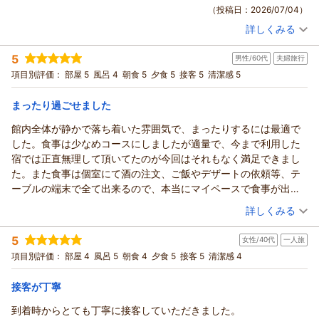
（投稿日：2026/07/04）
また、ご滞在のご感想をお寄せいただき、心より御礼申し上げ
詳しくみる
ます。
宿泊時期：
2026年06月宿泊 (夫婦旅行)
露天風呂付き客室に魅力を感じてお越しいただき、源泉かけ流
投稿者：
まさくんさん
(男性/40代)
5
しの温泉を硫黄の香りとともにご満喫いただけたご様子を伺
男性/60代
夫婦旅行
宿泊プラン：
【離れ宿泊｜基本企画】温泉付離れ『美松亭』1泊2食 ●個室
食●
い、大変嬉しく存じます。
和洋室
朝・夕
朝/個室利用
夕/個室利用
項目別評価：
部屋 5
風呂 4
朝食 5
夕食 5
接客 5
清潔感 5
宿泊価格帯：
また、プレミアム信州牛の朴葉味噌焼きや蕎麦粥をはじめ、お
30,001円以上(大人一人あたり/税込)
食事もご満足いただけたとのこと、調理スタッフにとりまして
まったり過ごせました
信州戸倉上山田温泉 玉の湯からの返信
も嬉しい限りでございます。
館内全体が静かで落ち着いた雰囲気で、まったりするには最適で
再びお越しいただいた際にも、ご期待に添えるご滞在をお届け
この度は当館にご宿泊いただき、誠にありがとうございまし
した。食事は少なめコースにしましたが適量で、今まで利用した
できますよう、これからも真心を込めたおもてなしに努めてま
た。
宿では正直無理して頂いてたのが今回はそれもなく満足できまし
いります。
また、お忙しい中ご滞在のご感想をお寄せいただきましたこ
た。また食事は個室にて酒の注文、ご飯やデザートの依頼等、テ
玉の湯 池田
と、心より御礼申し上げます。
ーブルの端末で全て出来るので、本当にマイペースで食事が出来
お食事や硫黄の香り漂う温泉をお気に召していただき、非日常
（返信日：2026/07/28）
たのが良かったです。また風呂に関しては大浴場は最上階なので
（投稿日：2026/07/01）
詳しくみる
のひとときを楽しくお過ごしいただけたご様子を伺い、大変嬉
見晴らしが良く千曲川も眺める事が出来、風も心地よく癒されま
しく存じます。
宿泊時期：
2026年06月宿泊 (夫婦旅行)
した。部屋の露天風呂は陶器タイプで若干窮屈さも感じましたが
5
これからも、日常を離れて心安らぐひとときをお届けできます
女性/40代
一人旅
投稿者：
mashさん
(男性/60代)
誰にも邪魔される事なくまたお湯もぬるめなのでどっぷりと浸か
宿泊プラン：
平日割★60歳以上【温泉付離れ｜美松亭】お料理少なめ♪スタ
よう、努めてまいります。また季節を変えてお会いできます日
項目別評価：
部屋 4
風呂 5
朝食 4
夕食 5
接客 5
清潔感 4
れました。あと忘れてはいけないのが従業員の皆様が全員親切だ
ンダード｜個室食
和洋室
朝・夕
朝/個室利用
夕/個室利用
を、心よりお待ち申し上げております。
ったと言う事です。滞在中穏やかな気持ちで過ごせたのは従業員
宿泊価格帯：
25,001～26,000円(大人一人あたり/税込)
玉の湯 池田
接客が丁寧
の皆様のお陰かと思います。長々となりましたが千曲方面に出掛
（返信日：2026/07/27）
ける際にはまた利用したいと思います。
到着時からとても丁寧に接客していただきました。
信州戸倉上山田温泉 玉の湯からの返信