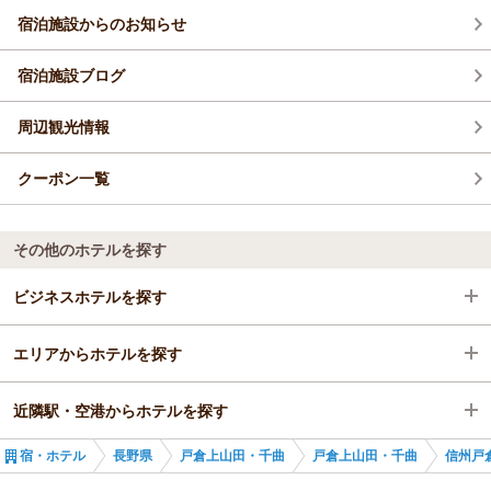
またのご来館をスタッフ一同お待ち申し上げております。
宿泊施設からのお知らせ
玉の湯 池田
（返信日：2026/04/21）
宿泊施設ブログ
周辺観光情報
クーポン一覧
その他のホテルを探す
ビジネスホテルを探す
エリアからホテルを探す
長野県
近隣駅・空港からホテルを探す
戸倉上山田・千曲
長野県
宿・ホテル
長野県
戸倉上山田・千曲
戸倉上山田・千曲
信州戸
戸倉駅
戸倉上山田・千曲
戸倉駅