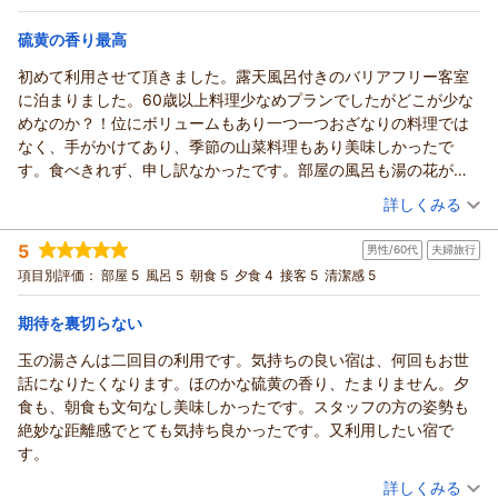
（返信日：2026/05/10）
子を伺い、胸が温かくなる思いでございます。
夕/個室利用
宿泊価格帯：
硫黄の香り最高
トマト茶碗蒸しやしょうゆ豆などのお料理につきましても、美
27,001～28,000円(大人一人あたり/税込)
味しくお召し上がりいただけたとのこと、大変嬉しく存じま
初めて利用させて頂きました。露天風呂付きのバリアフリー客室
信州戸倉上山田温泉 玉の湯からの返信
す。特に、しょうゆ豆のお話から、ご主人様との温かな思い出
に泊まりました。60歳以上料理少なめプランでしたがどこが少な
が伝わってまいり、私どもも心温まる思いで拝読いたしまし
この度は当館にご宿泊いただき誠にありがとうございました。
めなのか？！位にボリュームもあり一つ一つおざなりの料理では
た。
ご予約前にお電話を頂戴し、その際にも温かなお言葉をお寄せ
なく、手がかけてあり、季節の山菜料理もあり美味しかったで
「幸せな気持ちになれました」とのお言葉は、料理長をはじめ
くださいましたこと、心より御礼申し上げます。大切なご両親
す。食べきれず、申し訳なかったです。部屋の風呂も湯の花が舞
スタッフ一同にとって何よりの励みでございます。
様とのご旅行に当館をお選びくださり、大変嬉しく存じます。
う温泉で部屋に入ると硫黄の良い香りに癒され、何度も入りまし
（投稿日：2026/04/21）
また、お部屋の温泉につきましても、源泉かけ流しの湯の香り
詳しくみる
ご滞在に際し、事前のご案内が少しでも安心につながっており
た。時間が足りなかったです。チェックアウトが11時プランを是
に癒されたとのこと、ゆっくりとお寛ぎいただけたご様子に何
ましたら幸いでございます。
宿泊時期：
2026年04月宿泊 (夫婦旅行)
非検討ねがいます。宿のスタッフさんみなさん感じよくまたリピ
5
よりでございます。
男性/60代
夫婦旅行
ご滞在中のひとときが快適なものとなりましたご様子に、ま
投稿者：
リロリロさん
(女性/60代)
決定。次は湯船が広い、温泉内風呂付きの部屋にしてみようか
当館でのひとときが、心安らぐお時間となっておりましたら幸
宿泊プラン：
【平日割│60才以上】温泉付離れ『美松亭』【1泊2食：お料理
項目別評価：
た、源泉かけ流しのお湯にもご満足いただけたとのこと大変嬉
部屋 5
風呂 5
朝食 5
夕食 4
接客 5
清潔感 5
な.、上山田温泉は何度も利用していますが、玉の湯さん最高でし
少なめ♪スタンダード】 ●個室食●
いでございます。
和洋室
朝・夕
朝/個室利用
しく拝読いたしました。
た。お世話になりました。
これからも皆様に寄り添える宿であり続けられるよう、心を込
夕/個室利用
期待を裏切らない
季節ごとに異なる趣をお楽しみいただけますので、ぜひ時季を
めてお迎えしてまいります。
宿泊価格帯：
24,001～25,000円(大人一人あたり/税込)
変えてお越しいただけましたら幸いでございます。
玉の湯さんは二回目の利用です。気持ちの良い宿は、何回もお世
またいつの日か、思い出を辿りに足をお運びいただければ幸い
また皆様をお迎えできます日を、心よりお待ち申し上げており
話になりたくなります。ほのかな硫黄の香り、たまりません。夕
です。 再びお目にかかれます日を、スタッフ一同心よりお待ち
信州戸倉上山田温泉 玉の湯からの返信
ます。
食も、朝食も文句なし美味しかったです。スタッフの方の姿勢も
申し上げております。
玉の湯 池田
この度は、当館にご宿泊いただき誠にありがとうございまし
絶妙な距離感でとても気持ち良かったです。又利用したい宿で
玉の湯 池田
た。
（返信日：2026/05/08）
す。
（返信日：2026/05/08）
「最高でした」という、宿屋にとってこれ以上ないお言葉を賜
（投稿日：2026/04/21）
り、スタッフ一同感激いたしております。お部屋の硫黄の香り
詳しくみる