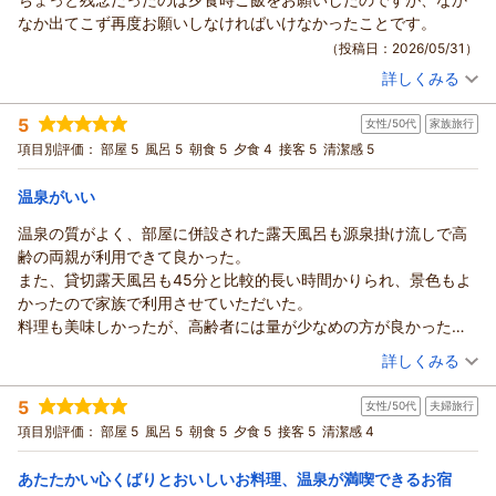
のこと、何よりでございます。
た。
教えていただいた。
なか出てこず再度お願いしなければいけなかったことです。
信州は季節ごとに異なる趣がございますので、ぜひまた時期を
また、ご滞在のご感想を丁寧にお寄せいただきましたこと、心
レイトチェックアウトでよくある、他の部屋の掃除が始まってバ
（投稿日：2026/05/31）
変えてお越しくださいませ。
より御礼申し上げます。
タバタしている雰囲気もなく、最後までゆっくりできた。
スタッフ一同、心よりお待ち申し上げております。
詳しくみる
ご滞在中は、日常を忘れてごゆっくりお寛ぎいただけた様子が
宿泊時期：
2026年05月宿泊 (夫婦旅行)
総括、心からリラックスできて満足。
玉の湯 池田
投稿者：
伺え、何よりでございます。
Sanchanさん
(男性/60代)
5
女性/50代
家族旅行
宿泊プラン：
お二人プラン【温泉付離れ｜美松亭】★5大特典付★グレード
（返信日：2026/06/19）
客室露天風呂や大浴場でも、当館自慢の源泉掛け流しの湯をご
アップ≪雅≫｜個室食
和洋室
朝・夕
朝/個室利用
夕/個室利用
項目別評価：
部屋 5
風呂 5
朝食 5
夕食 4
接客 5
清潔感 5
堪能いただけて大変嬉しく思います。
宿泊価格帯：
30,001円以上(大人一人あたり/税込)
また、お食事につきましても、ご夕食・ご朝食ともにご満足い
温泉がいい
ただけたとのこと、料理長をはじめスタッフ一同大変励みにな
信州戸倉上山田温泉 玉の湯からの返信
っております。信州の豊かな味覚とともに、お酒も心地よく進
温泉の質がよく、部屋に併設された露天風呂も源泉掛け流しで高
このたびは玉の湯をご利用いただき、またご感想をお寄せいた
んだご様子を伺い、私どももうれしい限りでございます。
齢の両親が利用できて良かった。
だきまして誠にありがとうございました。
さらに、館内の清潔感やスタッフの対応につきましても温かい
また、貸切露天風呂も45分と比較的長い時間かりられ、景色もよ
ご滞在中は、ご自身のペースでゆっくりとお過ごしいただけた
お言葉を頂戴し、誠にありがとうございます。温泉街の散策も
かったので家族で利用させていただいた。
とのこと、大変嬉しく拝見いたしました。温泉もお気に召して
お楽しみいただき、戸倉上山田温泉でのご滞在を満喫していた
料理も美味しかったが、高齢者には量が少なめの方が良かった。
いただき、日頃のお疲れを少しでも癒していただけましたなら
だけたようで嬉しく存じます。
そういったプランも選べるようになると更に高評価になります。
（投稿日：2026/05/30）
詳しくみる
幸いでございます。
当館でのひとときが、日頃の疲れを癒やす心安らぐ時間となり
一方で、ご夕食時にご飯のご提供が遅れ、再度お声がけいただ
ましたこと、何よりの喜びでございます。
宿泊時期：
2026年05月宿泊 (家族旅行)
5
くこととなりましたこと、誠に申し訳ございませんでした。本
女性/50代
夫婦旅行
ぜひまた季節を変えてお越しいただき、信州の旬の味覚と温泉
投稿者：
さっちゃんさん
(女性/50代)
宿泊プラン：
【じゃらん限定】★貸切露天無料＼個室食／温泉付離れ『美松
来であれば、お客様のお食事の進み具合に合わせて気持ちよく
項目別評価：
をお楽しみくださいませ。
部屋 5
風呂 5
朝食 5
夕食 5
接客 5
清潔感 4
亭』1泊2食
和洋室
朝・夕
朝/個室利用
夕/個室利用
お召し上がりいただくべきところ、ご不便をおかけしてしまい
スタッフ一同、心よりお待ち申し上げております。
宿泊価格帯：
30,001円以上(大人一人あたり/税込)
ました。いただいたご指摘をスタッフ間で共有し、より細やか
あたたかい心くばりとおいしいお料理、温泉が満喫できるお宿
玉の湯 池田