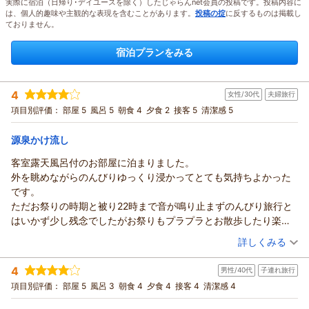
実際に宿泊（日帰り･デイユースを除く）したじゃらんnet会員の投稿です。投稿内容に
は、個人的趣味や主観的な表現を含むことがあります。
投稿の掟
に反するものは掲載し
ておりません。
宿泊プランをみる
4
女性/30代
夫婦旅行
項目別評価：
部屋 5
風呂 5
朝食 4
夕食 2
接客 5
清潔感 5
源泉かけ流し
客室露天風呂付のお部屋に泊まりました。
外を眺めながらのんびりゆっくり浸かってとても気持ちよかった
です。
ただお祭りの時期と被り22時まで音が鳴り止まずのんびり旅行と
はいかず少し残念でしたがお祭りもプラプラとお散歩したり楽し
みました。
（投稿日：2026/08/02）
詳しくみる
旅館の方達にとても良い接客をして頂けました。
宿泊時期：
2026年07月宿泊 (夫婦旅行)
畳張りの落ち着いた旅館でとても良かったです
4
男性/40代
子連れ旅行
投稿者：
蓮さん
(女性/30代)
宿泊プラン：
期間限定★直前！大幅割引【温泉付離れ｜美松亭】スタンダー
項目別評価：
部屋 5
風呂 3
朝食 4
夕食 4
接客 4
清潔感 4
ド≪和≫｜個室食
和洋室
朝・夕
朝/個室利用
夕/個室利用