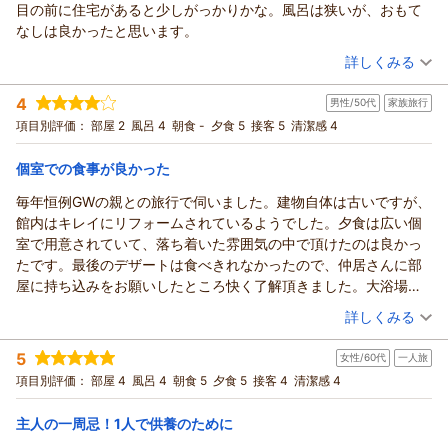
た。
目の前に住宅があると少しがっかりかな。風呂は狭いが、おもて
っております。
「全てにおいて満足」というこの上ないお言葉を頂戴し、スタ
なしは良かったと思います。
「また泊まりに行きたい」とのお言葉を励みに、これからも心
ッフ一同大変嬉しく拝読いたしました。
（投稿日：2026/05/03）
地よいご滞在を提供できますよう努めてまいります。ありがと
詳しくみる
SNSの会員登録もしていただいたとのこと、重ねて御礼申し上
うございました。
げます。当館の最新情報や季節の移ろいをお届けしてまいりま
宿泊時期：
2026年04月宿泊 (一人旅)
玉の湯 池田
4
男性/50代
家族旅行
すので、ぜひ「また行きたいリスト」の最上位に置いていただ
投稿者：
シゲさん
(男性/40代)
宿泊プラン：
【素泊まりプラン】＼おひとり様も歓迎／気軽に気ままに温泉
（返信日：2026/05/10）
項目別評価：
ければ幸いです。
部屋 2
風呂 4
朝食 -
夕食 5
接客 5
清潔感 4
満喫
ツイン
食事なし
一方で、大浴場の洗い場につきまして貴重なご意見をお寄せい
宿泊価格帯：
14,001～15,000円(大人一人あたり/税込)
個室での食事が良かった
ただきありがとうございます。
すぐの改善が難しい面もございますが、今後の参考とさせてい
毎年恒例GWの親との旅行で伺いました。建物自体は古いですが、
信州戸倉上山田温泉 玉の湯からの返信
ただき、より心地よくお過ごしいただけるよう努めてまいりま
館内はキレイにリフォームされているようでした。夕食は広い個
この度は当館をご利用いただき、誠にありがとうございまし
す。
室で用意されていて、落ち着いた雰囲気の中で頂けたのは良かっ
た。また、おもてなしについて温かいお言葉を頂戴し、スタッ
信州は四季折々で異なる趣をお楽しみいただけますので、ぜひ
たです。最後のデザートは食べきれなかったので、仲居さんに部
フ一同心より感謝申し上げます。
また季節を変えてお越しくださいませ。スタッフ一同、心より
屋に持ち込みをお願いしたところ快く了解頂きました。大浴場は
当館のツインベッドのお部屋をお選びいただいたとのこと、重
お待ち申し上げております。
(戸倉はどこでも同じなのかもしれないが)熱かったので入れず、外
（投稿日：2026/05/02）
ねて御礼申し上げます。ベッドの高さにつきましては、実際に
玉の湯 池田
詳しくみる
の露天風呂が丁度気持ち良く入れました。ちょっと残念だったの
ご利用いただいた際のご実感を共有いただきありがとうござい
（返信日：2026/05/11）
宿泊時期：
2026年04月宿泊 (家族旅行)
は、せっかくの料理の煮物が冷めていた事と、特に部屋トイレの
ます。今後の客室づくりの貴重な参考意見として承りました。
5
女性/60代
一人旅
投稿者：
ぽんたさん
(男性/50代)
床がミシミシと音が鳴りうるさく、トイレ本体もかなり古いよう
また、眺望につきましても率直なご感想をありがとうございま
宿泊プラン：
【本館宿泊｜1泊夕食プラン】本館『陶然閣』１泊夕食 ●個室
項目別評価：
部屋 4
風呂 4
朝食 5
夕食 5
接客 4
清潔感 4
で不快なところはありました。ただ、全体としては従業員の方の
食●
す。当館は温泉街の中に位置しているため、お部屋によっては
和室
夕のみ
夕/個室利用
対応も良く、帰りにはスマホを渡して写真も撮影して頂き、家族
宿泊価格帯：
建物が目に入るなど、ご期待に沿いきれない面があったかと存
17,001～18,000円(大人一人あたり/税込)
主人の一周忌！1人で供養のために
の良い温泉旅行となりました。
じます。その分、館内のしつらえやサービスで補えるよう努め