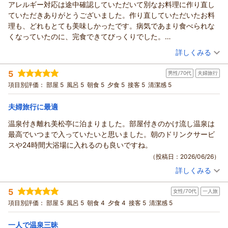
アレルギー対応は途中確認していただいて別なお料理に作り直し
この度は当館にご宿泊いただき、誠にありがとうございまし
ていただきありがとうございました。作り直していただいたお料
た。
理も、どれもとても美味しかったです。病気であまり食べられな
また、ご滞在中の詳細なご感想をお寄せいただきましたこと、
くなっていたのに、完食できてびっくりでした。
心より御礼申し上げます。
お風呂も足が不自由な為、お部屋に介護用の椅子が用意してあっ
（投稿日：2026/06/28）
館内の落ち着いた雰囲気の中、穏やかなひとときをお過ごしい
詳しくみる
たのがとても助かりました。また、虫除けの用意もしてあって細
ただけた様子が伺え、何より嬉しく存じます。大浴場からの千
宿泊時期：
2026年06月宿泊 (一人旅)
かな気配りが感じられました。
曲川の眺望や、客室露天風呂での温泉浴も、ごゆっくりお楽し
5
男性/70代
夫婦旅行
投稿者：
むっちゃんさん
(女性/40代)
ただ一点だけ、お庭の内鍵が簡易的なものなので、特に外からの
みいただけて安心いたしました。
宿泊プラン：
期間限定★直前！大幅割引【温泉付離れ｜美松亭】スタンダー
項目別評価：
部屋 5
風呂 5
朝食 5
夕食 5
接客 5
清潔感 5
話し声が夕ごはん前に露天風呂に入浴していた時に聞こえてきて
ド≪和≫｜個室食
また、個室でのお食事やテーブル端末により、ご自身のペース
和洋室
朝・夕
朝/個室利用
夕/個室利用
いたのもあり、外から簡単に開いてしまいそうで少し不安でし
宿泊価格帯：
でちょうど良い量をお召し上がりいただけたとのこと、大変光
30,001円以上(大人一人あたり/税込)
夫婦旅行に最適
た。
栄でございます。
全体的にとても丁寧に接客していただき、お料理もどれも美味し
温泉付き離れ美松亭に泊まりました。部屋付きのかけ流し温泉は
信州戸倉上山田温泉 玉の湯からの返信
スタッフへの温かいお言葉も頂戴し、誠にありがとうございま
くて、また機会がありましたらぜひ泊まりたいと思います。
最高でいつまで入っていたいと思いました。朝のドリンクサービ
す。穏やかな気持ちでお過ごしいただけたとの声は、スタッフ
この度は当館にご宿泊いただき、誠にありがとうございまし
スや24時間大浴場に入れるのも良いですね。
一同にとって何よりの励みとなります。
た。
（投稿日：2026/06/26）
戸倉上山田温泉へお越しの際には、ぜひまたお立ち寄りくださ
また、ご滞在のご感想をお寄せいただきましたこと、心より御
いませ。
詳しくみる
礼申し上げます。
宿泊時期：
2026年06月宿泊 (夫婦旅行)
スタッフ一同、心よりお待ち申し上げております。
スタッフの対応やアレルギー対応、お料理につきまして温かい
投稿者：
タケドンさん
(男性/70代)
玉の湯 池田
5
お言葉を頂戴し、大変嬉しく拝読いたしました。お料理も完食
女性/70代
一人旅
宿泊プラン：
【平日割│60才以上】温泉付離れ『美松亭』【1泊2食：お料理
少なめ♪スタンダード】 ●個室食●
されたとのことを伺い、私どもも嬉しい限りでございます。
（返信日：2026/07/27）
和洋室
朝・夕
朝/個室利用
項目別評価：
部屋 5
風呂 5
朝食 4
夕食 4
接客 5
清潔感 5
一方で、お庭の鍵や外からの声により、ご不安な時間を与えて
夕/個室利用
しまいましたことをお詫び申し上げます。お庭側は道路に面し
宿泊価格帯：
一人で温泉三昧
24,001～25,000円(大人一人あたり/税込)