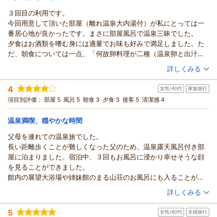
ておりますため、人通りのある時間帯には話し声が聞こえる場
３回目の利用です。
合がございます。非常口であることも分かりづらく、重ねてご
信州戸倉上山田温泉 玉の湯からの返信
今回用意して頂いた部屋（離れ温泉大内湯付）が私にとっては一
不安な思いをおかけしました。いただいたご意見を参考に、ご
この度は当館にご宿泊いただき、誠にありがとうございまし
番居心地が良かったです。まさに部屋風呂で温泉三昧でした。
案内方法の改善に努めてまいります。
た。
夕食はお酒類を嗜む身には適量でお味も好みで満足しました。た
次回お越しいただく際にも、心地よいご滞在をお届けできます
また、ご滞在のご感想をお寄せいただきましたこと、心より御
だ、朝食については一点、「何故卵料理が二種（温泉卵と出汁巻
よう、スタッフ一同努めてまいります。
礼申し上げます。
き卵）付くのか？」が疑問でした。（どちらも美味でした
（投稿日：2026/06/25）
またお会いできます日を、心よりお待ち申し上げております。
詳しくみる
離れ美松亭のお部屋にて、お肌に優しい源泉かけ流しの温泉を
が・・・）
玉の湯 池田
心ゆくまでお楽しみいただけたご様子を伺い、大変嬉しく拝読
宿泊時期：
2026年06月宿泊 (一人旅)
スタッフの皆さんは、送迎の方・フロントさん・食事処の方等皆
4
（返信日：2026/07/27）
女性/40代
家族旅行
いたしました。時間を気にすることなく、ご自身のペースで何
投稿者：
小紫さん
(女性/70代)
さん親切丁寧で気持ちよく過ごすことができました。ありがとう
宿泊プラン：
期間限定★直前！大幅割引【温泉付離れ｜美松亭】お1人様
項目別評価：
度でも温泉をお楽しみいただけるのは、温泉付き客室ならでは
部屋 5
風呂 5
朝食 3
夕食 3
接客 5
清潔感 4
ございました。
28000円～｜スタンダード≪和≫｜個室食
和洋室
朝・夕
朝/個室利用
の醍醐味でございます。「いつまでも入っていたい」と感じて
また、季節を変えてお世話になりたいと思います。
夕/個室利用
温泉満喫、穏やかな時間
いただけたとのこと、何よりでございます。
宿泊価格帯：
30,001円以上(大人一人あたり/税込)
また、朝のドリンクサービスや24時間ご利用いただける大浴場
父母を連れての温泉旅でした。
につきましても、お気に召していただけたようで嬉しく存じま
長い距離歩くことが難しくなった父のため、温泉露天風呂付き部
信州戸倉上山田温泉 玉の湯からの返信
す。
屋に泊まりました。宿泊中、３回もお風呂に浸かり幸せそうな顔
またご夫婦で、心安らぐひとときをお過ごしにお越しください
この度も当館をご利用いただき、誠にありがとうございまし
を見ることができました。
ませ。
た。また、三度目のご来館を賜りましたこと、心より御礼申し
館内の展望大浴場や姉妹館のまる山荘のお風呂にも入ることがで
スタッフ一同、心よりお待ち申し上げております。
上げます。
き、ゆっくりと温泉を満喫しました。
（投稿日：2026/06/24）
玉の湯 池田
今回お泊まりいただいた離れのお部屋を「一番居心地が良かっ
詳しくみる
旅館のスタッフの方も、親切でさりげない声掛けをしていただ
た」とのお言葉を頂戴し、大変嬉しく拝読いたしました。広め
（返信日：2026/07/27）
宿泊時期：
2026年06月宿泊 (家族旅行)
き、家族で穏やかな時間を過ごすことができました。
5
の内湯を備えたお部屋にて、温泉三昧のひとときをお過ごしい
女性/60代
夫婦旅行
投稿者：
れもんさん
(女性/40代)