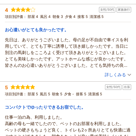
や湯の花舞う源泉を心ゆくまでお楽しみいただけたご様子、私
宿泊時期：
2026年04月宿泊 (夫婦旅行)
4
共も大変嬉しく拝読いたしました。何度も湯に浸かり、日頃の
女性/50代
家族旅行
投稿者：
ねこさん
(男性/60代)
宿泊プラン：
疲れを癒していただけたのであれば、これに勝る喜びはござい
【離れ宿泊｜基本企画】温泉付離れ『美松亭』1泊2食 ●個室
項目別評価：
部屋 4
風呂 4
朝食 3
夕食 4
接客 5
清潔感 5
食●
和洋室
朝・夕
朝/個室利用
夕/個室利用
ません。
宿泊価格帯：
30,001円以上(大人一人あたり/税込)
また、お料理についても、一品一品に込めたささやかな工夫ま
お心遣いがとても良かったです。
で細やかに感じ取ってくださり、心より感謝申し上げます。旬
先日は、ありがとうございました。母の足が不自由で車イスを利
信州戸倉上山田温泉 玉の湯からの返信
の山菜など信州の豊かな恵みを存分に味わっていただきたいと
用していて、とても丁寧に誘導して頂き嬉しかったです。当日に
いう料理長のこだわりが、お客様の笑顔に繋がりましたこと
この度は、当館をご利用いただき誠にありがとうございまし
別注の馬刺しをこころよく受けて頂きありがとうございました。
は、大きな励みとなります。
た。
とても美味しかったです。アットホームな感じが良かったです。
頂戴したお言葉を糧として、これからも『また帰ってきたい』
数ある宿の中から、再び当館をお選びいただけましたこと、心
皆さんのお心遣いありがとうございました。とても気持ちの良い2
と思っていただける温かな宿づくりに励んでまいります。次回
より御礼申し上げます。
日間でした。
（投稿日：2026/04/18）
はぜひ、広々とした内風呂付きのお部屋にて、また違った寛ぎ
「何回もお世話になりたくなる」という、宿泊施設として最高
詳しくみる
のひとときをお過ごしいただければ幸いです。
のお褒めの言葉をいただき、スタッフ一同大変感激しておりま
宿泊時期：
2026年04月宿泊 (家族旅行)
季節を変えてのお越しを、スタッフ一同、心よりお待ち申し上
す。
5
女性/50代
出張
投稿者：
風さん
(女性/50代)
げております。ありがとうございました。
また、当館の温泉につきましてもお気に召していただき光栄で
宿泊プラン：
【じゃらんのお得な10日間】5％OFF★【本館宿泊｜基本企
項目別評価：
部屋 5
風呂 5
朝食 5
夕食 -
接客 5
清潔感 5
画】本館『陶然閣』１泊２食 ●個室食●
玉の湯 池田
す。源泉かけ流しならではの豊かな香りと、お肌に優しい感触
和洋室
朝・夕
朝/個室利用
を存分に堪能していただけたご様子を伺い、私共も大変嬉しく
（返信日：2026/05/08）
夕/個室利用
コンパクトでゆったりできるお宿でした。
存じます。
宿泊価格帯：
20,001～21,000円(大人一人あたり/税込)
仕事一泊の為、利用しました。
お食事やスタッフの接客についても温かいご評価をいただき、
高齢の母も一緒でしたので、ベットのお部屋を利用しました。
誠にありがとうございます。
信州戸倉上山田温泉 玉の湯からの返信
ベットの硬さもちょうど良く、トイレも2ヶ所ありとても快適に過
これからも変わらぬ安らぎと、時を忘れるようなひとときを提
この度は当館にご宿泊いただき、誠にありがとうございまし