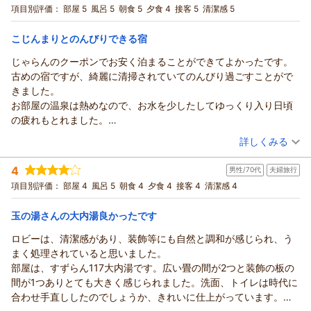
また訪れたいと思います。
宿泊プラン：
ただけたとのこと、何よりでございます。
期間限定★直前！大幅割引【温泉付離れ｜美松亭】お1人様
項目別評価：
部屋 5
風呂 5
朝食 5
夕食 4
接客 5
清潔感 5
28000円～｜スタンダード≪和≫｜個室食
和洋室
朝・夕
朝/個室利用
ご夕食もお酒とともにお楽しみいただき、お料理もお好みに合
いましたようで嬉しく存じます。
夕/個室利用
こじんまりとのんびりできる宿
宿泊価格帯：
また、ご朝食につきましては、ご意見をお寄せいただきありが
27,001～28,000円(大人一人あたり/税込)
じゃらんのクーポンでお安く泊まることができてよかったです。
とうございます。今後の参考にさせていただきます。
古めの宿ですが、綺麗に清掃されていてのんびり過ごすことがで
信州戸倉上山田温泉 玉の湯からの返信
スタッフへの温かいお言葉も頂戴し、誠にありがとうございま
きました。
す。
この度は当館にご宿泊いただき、誠にありがとうございまし
お部屋の温泉は熱めなので、お水を少したしてゆっくり入り日頃
またお越しいただける日を、スタッフ一度心よりお待ち申し上
た。また、ご両親様との大切なご旅行に当館をお選びいただき
の疲れもとれました。
げております。
ましたこと、心より御礼申し上げます。
あまり、人と会うこともなくのんびりできる宿です。
（投稿日：2026/06/20）
玉の湯 池田
ご滞在中は、お部屋の源泉かけ流しの露天風呂をはじめ、展望
詳しくみる
大浴場や姉妹館「圓山荘」の温泉もご満喫いただけたご様子を
（返信日：2026/07/03）
宿泊時期：
2026年06月宿泊 (夫婦旅行)
4
伺い、大変嬉しく拝読いたしました。お父様が何度も温泉をお
男性/70代
夫婦旅行
投稿者：
kumimeyさん
(女性/60代)
宿泊プラン：
楽しみになり、幸せそうにお過ごしになったご様子を伺い、私
【平日割│60才以上】温泉付離れ『美松亭』【1泊2食：お料理
項目別評価：
部屋 4
風呂 5
朝食 4
夕食 4
接客 4
清潔感 4
少なめ♪スタンダード】 ●個室食●
和洋室
朝・夕
朝/個室利用
どもも心温まる思いでございます。
さらに、スタッフの対応につきましても温かいお言葉を頂戴
夕/個室利用
玉の湯さんの大内湯良かったです
宿泊価格帯：
し、誠にありがとうございます。
24,001～25,000円(大人一人あたり/税込)
ロビーは、清潔感があり、装飾等にも自然と調和が感じられ、う
「穏やかな時間を過ごせた」とのお言葉は、私どもにとりまし
まく処理されていると思いました。
信州戸倉上山田温泉 玉の湯からの返信
て大きな励みとなります。
部屋は、すずらん117大内湯です。広い畳の間が2つと装飾の板の
今後とも、ご家族皆様の大切なひとときに寄り添える宿であり
この度は当館にご宿泊いただき、誠にありがとうございまし
間が1つありとても大きく感じられました。洗面、トイレは時代に
続けられるよう、より一層のおもてなしに努めてまいります。
た。
合わせ手直ししたのでしょうか、きれいに仕上がっています。部
またのご来館を、スタッフ一同心よりお待ち申し上げておりま
また、ご滞在のご感想をお寄せいただきましたこと、心より御