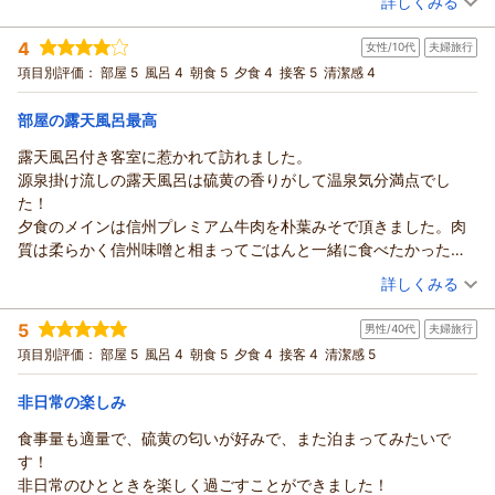
詳しくみる
く存じます。
宿泊時期：
2026年07月宿泊 (夫婦旅行)
一方で、お部屋のお風呂や湯上がりにお寛ぎいただくスペース
投稿者：
おっちゃんさん
(男性/50代)
4
につきまして、風が通りにくく暑さを感じられたとのこと、心
女性/10代
夫婦旅行
宿泊プラン：
5％OFF～【本館｜陶然閣｜お部屋おまかせ】1泊2食★スタン
ダード≪和≫｜個室食
地よくお過ごしいただけず大変失礼いたしました。構造上の課
和室
朝・夕
朝/個室利用
夕/個室利用
項目別評価：
部屋 5
風呂 4
朝食 5
夕食 4
接客 5
清潔感 4
宿泊価格帯：
題ではございますが、お客様に少しでも快適にお過ごしいただ
18,001～19,000円(大人一人あたり/税込)
けるよう、今後の空間づくりの参考とさせていただきます。
部屋の露天風呂最高
信州戸倉上山田温泉 玉の湯からの返信
これからも皆様に心地よいひとときをお届けできますよう、き
露天風呂付き客室に惹かれて訪れました。
め細やかなおもてなしに努めてまいります。ご投稿いただき、
この度は当館にご宿泊いただき、誠にありがとうございまし
源泉掛け流しの露天風呂は硫黄の香りがして温泉気分満点でし
誠にありがとうございました。
た。
た！
玉の湯 池田
また、ご感想をお寄せいただき、心より御礼申し上げます。
夕食のメインは信州プレミアム牛肉を朴葉みそで頂きました。肉
館内の手入れやお料理、接客につきまして温かいお言葉を頂戴
（返信日：2026/07/28）
質は柔らかく信州味噌と相まってごはんと一緒に食べたかったで
し、誠にありがとうございます。日頃より快適にお過ごしいた
す！その他の料理も随所にこだわりが感じられとても美味しかっ
（投稿日：2026/07/05）
詳しくみる
だけるよう努めておりますので、お言葉を大変励みに感じてお
たです！
ります。
宿泊時期：
2026年07月宿泊 (夫婦旅行)
朝食は蕎麦粥がめちゃ美味しかった！品数も結構ありごはんおか
5
また、温泉で身体の芯から温まっていただき、源泉かけ流しな
男性/40代
夫婦旅行
投稿者：
ひめさん
(女性/10代)
わりしてしまいました！
宿泊プラン：
期間限定★直前！大幅割引【温泉付離れ｜美松亭】スタンダー
らではの魅力をご堪能いただけたご様子を伺い、何よりでござ
項目別評価：
部屋 5
風呂 4
朝食 5
夕食 4
接客 4
清潔感 5
部屋はリノベーションされており趣の中にも新しさを感じること
ド≪和≫｜個室食
和洋室
朝・夕
朝/個室利用
夕/個室利用
います。
ができ快適な滞在となりました。
宿泊価格帯：
27,001～28,000円(大人一人あたり/税込)
これからも心地よいひとときをお届けできますよう、お客様に
非日常の楽しみ
接客も良く素晴らしい！今では珍しい車寄せの方もいてびっくり
寄り添ったおもてなしに努めてまいります。またお迎えできま
しました。
食事量も適量で、硫黄の匂いが好みで、また泊まってみたいで
信州戸倉上山田温泉 玉の湯からの返信
す日を、心よりお待ち申し上げております。
また信州に行く際はぜひ利用したい旅館となりました！
す！
玉の湯 池田
この度は当館にご宿泊いただき、誠にありがとうございまし
非日常のひとときを楽しく過ごすことができました！
た。
（返信日：2026/07/28）