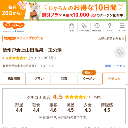
じゃらん
お得な特典をみる
信州戸倉上山田温泉 玉の湯
(
クチコミ305件
)
4.5
長野県千曲市上山田温泉１－７４－１１
地図・アクセス
配布中
施設情報
プラン
写真
クーポン
クチコミ
4.5
クチコミ総合
(305件)
部屋
朝食
接客
風呂
夕食
清潔感
4.4
4.4
4.6
4.5
4.3
4.5
※｢普通=3.0｣が評価時の基準です。