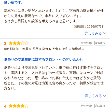
宿泊価格帯：
30,001円以上(大人一人あたり/税込)
良い宿です。
基本的には良い宿だと思います。しかし、宿自慢の露天風呂が外
から丸見えの状況なので、非常に入りずらいです。
もう少し目隠しの設置を考えるべきと思います。
（投稿日：2026/07/28）
詳しくみる
宿泊時期：
2026年07月宿泊 (子連れ旅行)
投稿者：
レオンさん
(男性/40代)
3
男性/50代
家族旅行
宿泊プラン：
期間限定★直前！大幅割引【温泉付離れ｜美松亭】スタンダー
ド≪和≫｜個室食
和洋室
朝・夕
朝/個室利用
夕/個室利用
項目別評価：
部屋 4
風呂 4
朝食 5
夕食 5
接客 3
清潔感 3
宿泊価格帯：
30,001円以上(大人一人あたり/税込)
夏祭りの交通規制に対するフロントへの問い合わせ
信州戸倉上山田温泉 玉の湯からの返信
夏祭りにより交通規制されていた。車で宿に行けず事情をフロン
この度は当館へご宿泊いただき、誠にありがとうございまし
トに電話すると、入れるはずの一点張り。実際にはコーンで封鎖
た。
され入れなかった。思い込みでお客に伝えるのはどうかと疑問に
「良い宿」とお褒めいただいた一方で、露天風呂では外からの
感じた。その後の対応は出迎え含め良かったが、初動が残念で仕
視線が気になり、落ち着いてご入浴いただけなかったとのこ
方ない。
と、大変失礼いたしました。当館の露天風呂は、皆様に開放感
（投稿日：2026/07/21）
詳しくみる
と景色をお楽しみいただけるような造りにしておりますが、ご
不安な思いをさせてしまい心苦しく存じます。
宿泊時期：
2026年07月宿泊 (家族旅行)
4
いただきましたご意見は貴重な気づきとして共有し、皆様に心
男性/40代
恋人旅行
投稿者：
まささん
(男性/50代)