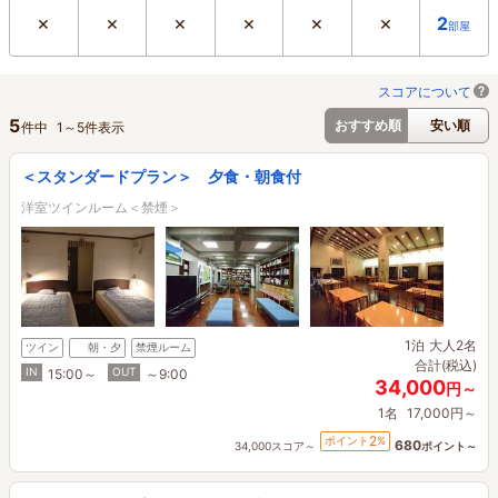
×
×
×
×
×
×
2
部屋
スコアについて
5
おすすめ順
安い順
件中
1
～
5
件表示
＜スタンダードプラン＞ 夕食・朝食付
洋室ツインルーム＜禁煙＞
1泊
大人2名
ツイン
朝・夕
禁煙ルーム
合計(税込)
IN
OUT
15:00～
～9:00
34,000
円～
1名
17,000円～
2
ポイント
%
680
34,000スコア～
ポイント～