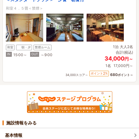
和室４．５畳＜禁煙＞
1泊
大人2名
和室
朝・夕
禁煙ルーム
合計(税込)
IN
OUT
15:00～
～9:00
34,000
円～
1名
17,000円～
2
ポイント
%
680
34,000スコア～
ポイント～
施設情報をみる
基本情報