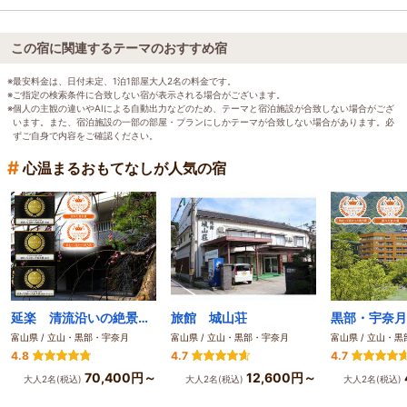
この宿に関連するテーマのおすすめ宿
※最安料金は、日付未定、1泊1部屋大人2名の料金です。
※ご指定の検索条件に合致しない宿が表示される場合がございます。
※個人の主観の違いやAIによる自動出力などのため、テーマと宿泊施設が合致しない場合がござ
います。また、宿泊施設の一部の部屋・プランにしかテーマが合致しない場合があります。必
ずご自身で内容をご確認ください。
#
心温まるおもてなしが人気の宿
延楽 清流沿いの絶景露天と旬菜会席が評判の宿
旅館 城山荘
富山県 / 立山・黒部・宇奈月
富山県 / 立山・黒部・宇奈月
富山県 / 立山・
4.8
4.7
4.7
70,400円～
12,600円～
大人2名(税込)
大人2名(税込)
大人2名(税込)