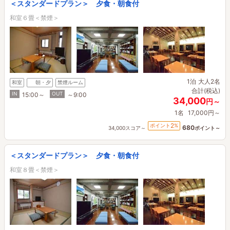
＜スタンダードプラン＞ 夕食・朝食付
和室６畳＜禁煙＞
1泊
大人2名
和室
朝・夕
禁煙ルーム
合計(税込)
IN
OUT
15:00～
～9:00
34,000
円～
1名
17,000円～
2
ポイント
%
680
34,000スコア～
ポイント～
＜スタンダードプラン＞ 夕食・朝食付
和室８畳＜禁煙＞