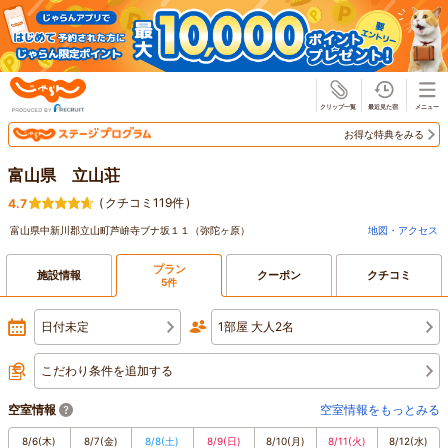
じゃらん
お得な特典をみる
富山県 立山荘
(
クチコミ119件
)
4.7
富山県中新川郡立山町芦峅寺ブナ坂１１（弥陀ヶ原）
地図・アクセス
プラン
施設情報
クーポン
クチコミ
5件
日付未定
1部屋 大人2名
こだわり条件を追加する
空室情報
空室情報をもっとみる
8/6
(木)
8/7
(金)
8/8
(土)
8/9
(日)
8/10
(月)
8/11
(火)
8/12
(水)