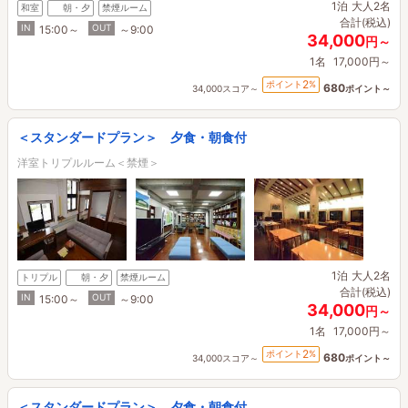
1泊
大人2名
和室
朝・夕
禁煙ルーム
合計(税込)
IN
OUT
15:00～
～9:00
34,000
円～
1名
17,000円～
2
ポイント
%
680
34,000スコア～
ポイント～
＜スタンダードプラン＞ 夕食・朝食付
洋室トリプルルーム＜禁煙＞
1泊
大人2名
トリプル
朝・夕
禁煙ルーム
合計(税込)
IN
OUT
15:00～
～9:00
34,000
円～
1名
17,000円～
2
ポイント
%
680
34,000スコア～
ポイント～
＜スタンダードプラン＞ 夕食・朝食付