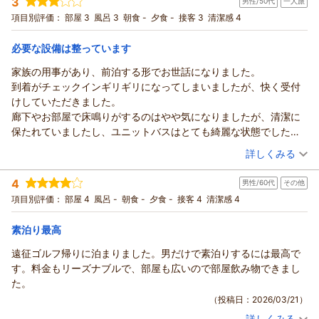
3
男性/50代
一人旅
投稿者：
毛皮マリさん
(男性/30代)
宿泊プラン：
★素泊まり★ 仙台空港から車で20分・無料駐車場あり♪【WIFI
項目別評価：
部屋 3
風呂 3
朝食 -
夕食 -
接客 3
清潔感 4
完備】（通年）
ツイン
食事なし
宿泊価格帯：
4,001～5,000円(大人一人あたり/税込)
必要な設備は整っています
家族の用事があり、前泊する形でお世話になりました。
到着がチェックインギリギリになってしまいましたが、快く受付
けしていただきました。
廊下やお部屋で床鳴りがするのはやや気になりましたが、清潔に
保たれていましたし、ユニットバスはとても綺麗な状態でした。
宿泊日した日が土曜日のため翌朝の朝食は非提供でしたので、再
（投稿日：2026/05/11）
詳しくみる
訪の際は朝食も楽しみに訪問したいと思います。
宿泊時期：
2026年05月宿泊 (一人旅)
4
男性/60代
その他
投稿者：
GETCHさん
(男性/50代)
宿泊プラン：
★素泊まり★ 仙台空港から車で20分・無料駐車場あり♪【WIFI
項目別評価：
部屋 4
風呂 -
朝食 -
夕食 -
接客 4
清潔感 4
完備】（通年）
シングル
食事なし
宿泊価格帯：
4,001～5,000円(大人一人あたり/税込)
素泊り最高
遠征ゴルフ帰りに泊まりました。男だけで素泊りするには最高で
す。料金もリーズナブルで、部屋も広いので部屋飲み物できまし
た。
（投稿日：2026/03/21）
詳しくみる