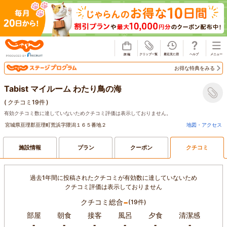
じゃらん
お得な特典をみる
Tabist マイルーム わたり鳥の海
(
クチコミ19件
)
有効クチコミ数に達していないためクチコミ評価は表示しておりません。
宮城県亘理郡亘理町荒浜字隈潟１６５番地２
地図・アクセス
施設情報
プラン
クーポン
クチコミ
過去1年間に投稿されたクチコミが有効数に達していないため
クチコミ評価は表示しておりません
-
クチコミ総合
(19件)
部屋
朝食
接客
風呂
夕食
清潔感
-
-
-
-
-
-