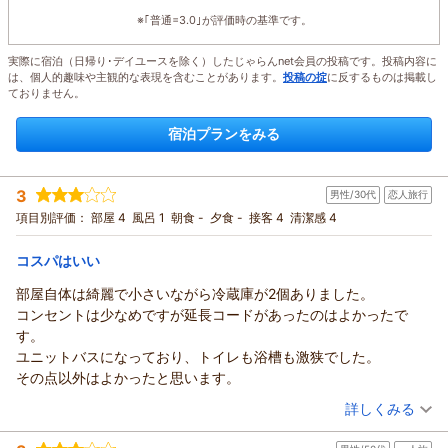
※｢普通=3.0｣が評価時の基準です。
実際に宿泊（日帰り･デイユースを除く）したじゃらんnet会員の投稿です。投稿内容に
は、個人的趣味や主観的な表現を含むことがあります。
投稿の掟
に反するものは掲載し
ておりません。
宿泊プランをみる
3
男性/30代
恋人旅行
項目別評価：
部屋 4
風呂 1
朝食 -
夕食 -
接客 4
清潔感 4
コスパはいい
部屋自体は綺麗で小さいながら冷蔵庫が2個ありました。
コンセントは少なめですが延長コードがあったのはよかったで
す。
ユニットバスになっており、トイレも浴槽も激狭でした。
その点以外はよかったと思います。
（投稿日：2026/07/20）
詳しくみる
宿泊時期：
2026年07月宿泊 (恋人旅行)