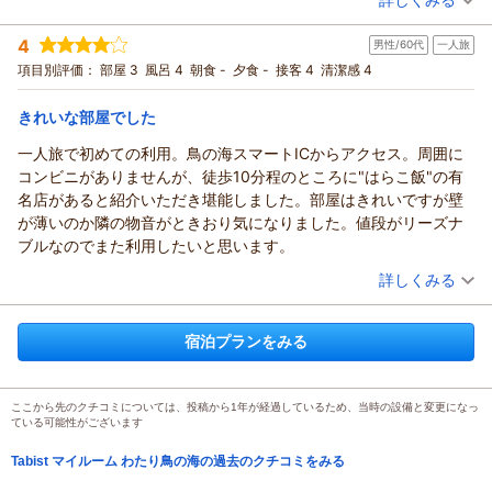
宿泊時期：
2026年03月宿泊 (その他)
投稿者：
satobinさん
(男性/60代)
4
男性/60代
一人旅
宿泊プラン：
★素泊まり★ 仙台空港から車で20分・無料駐車場あり♪【WIFI
完備】（通年）
ツイン
食事なし
項目別評価：
部屋 3
風呂 4
朝食 -
夕食 -
接客 4
清潔感 4
宿泊価格帯：
4,001～5,000円(大人一人あたり/税込)
きれいな部屋でした
一人旅で初めての利用。鳥の海スマートICからアクセス。周囲に
コンビニがありませんが、徒歩10分程のところに"はらこ飯"の有
名店があると紹介いただき堪能しました。部屋はきれいですが壁
が薄いのか隣の物音がときおり気になりました。値段がリーズナ
ブルなのでまた利用したいと思います。
（投稿日：2025/11/29）
詳しくみる
宿泊時期：
2025年11月宿泊 (一人旅)
投稿者：
ケンさんさん
(男性/60代)
宿泊プランをみる
宿泊プラン：
★素泊まり★ 仙台空港から車で20分・無料駐車場あり♪【WIFI
完備】（通年）
シングル
食事なし
宿泊価格帯：
4,001～5,000円(大人一人あたり/税込)
ここから先のクチコミについては、投稿から1年が経過しているため、当時の設備と変更になっ
ている可能性がございます
Tabist マイルーム わたり鳥の海の過去のクチコミをみる