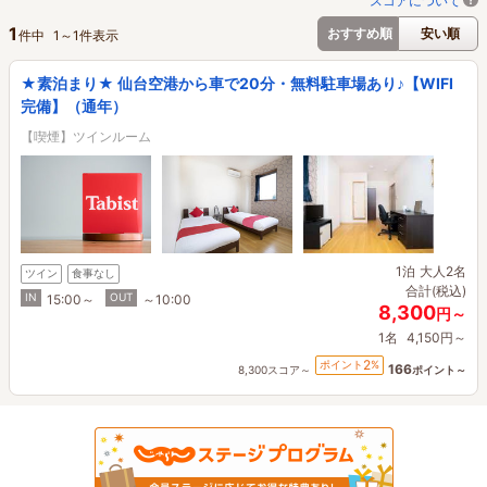
スコアについて
1
おすすめ順
安い順
件中
1
～
1
件表示
★素泊まり★ 仙台空港から車で20分・無料駐車場あり♪【WIFI
完備】（通年）
【喫煙】ツインルーム
1泊
大人2名
ツイン
食事なし
合計(税込)
IN
OUT
15:00～
～10:00
8,300
円～
1名
4,150円～
2
ポイント
%
166
8,300スコア～
ポイント～