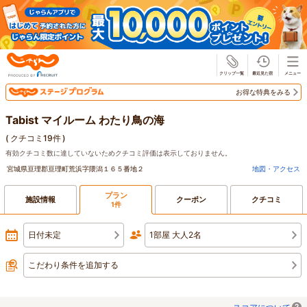
じゃらん
お得な特典をみる
Tabist マイルーム わたり鳥の海
(
クチコミ19件
)
有効クチコミ数に達していないためクチコミ評価は表示しておりません。
宮城県亘理郡亘理町荒浜字隈潟１６５番地２
地図・アクセス
プラン
施設情報
クーポン
クチコミ
1件
日付未定
1部屋 大人2名
こだわり条件を追加する