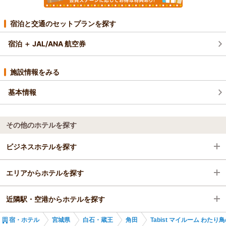
宿泊と交通のセットプランを探す
宿泊 ＋ JAL/ANA 航空券
施設情報をみる
基本情報
その他のホテルを探す
ビジネスホテルを探す
エリアからホテルを探す
宮城県
近隣駅・空港からホテルを探す
白石・蔵王
宮城県
宿・ホテル
宮城県
白石・蔵王
角田
Tabist マイルーム わたり
角田
白石・蔵王
亘理駅