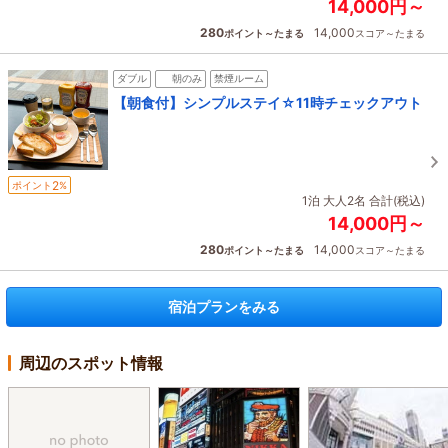
14,000円～
280
14,000
ポイント～たまる
スコア～たまる
ダブル
朝のみ
禁煙ルーム
【朝食付】シンプルステイ☆11時チェックアウト
2
ポイント
%
1泊 大人2名 合計(税込)
14,000円～
280
14,000
ポイント～たまる
スコア～たまる
宿泊プランをみる
周辺のスポット情報