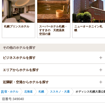
札幌プリンスホテル
スーパーホテル札幌・
ニューオータニイン札
すすきの 天然温泉
幌
空沼の湯
その他のホテルを探す
ビジネスホテルを探す
エリアからホテルを探す
北海道
近隣駅・空港からホテルを探す
札幌
北海道
宿・ホテル
北海道
札幌
ススキノ・大通
オディシス札幌大通公
ススキノ・大通
札幌
西８丁目駅
宿番号:349040