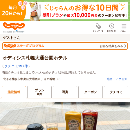
じゃらん
ゲスト
さん
お得な特典をみる
オディシス札幌大通公園ホテル
(
クチコミ197件
)
有効クチコミ数に達していないためクチコミ評価は表示しておりません。
北海道札幌市中央区大通西８丁目２番地３６
地図・アクセス
プラン
施設情報
写真
クーポン
クチコミ
8件