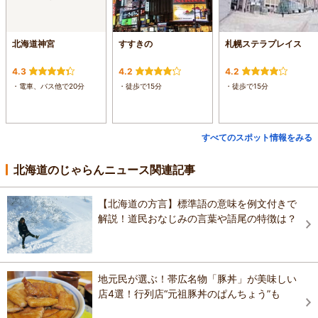
北海道神宮
すすきの
札幌ステラプレイス
4.3
4.2
4.2
・電車、バス他で20分
・徒歩で15分
・徒歩で15分
すべてのスポット情報をみる
北海道のじゃらんニュース関連記事
【北海道の方言】標準語の意味を例文付きで
解説！道民おなじみの言葉や語尾の特徴は？
地元民が選ぶ！帯広名物「豚丼」が美味しい
店4選！行列店“元祖豚丼のぱんちょう”も