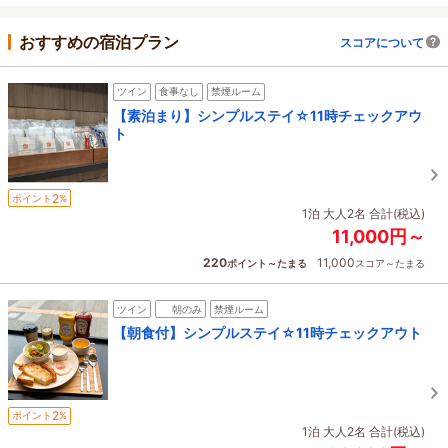
おすすめの宿泊プラン
スコアについて
ツイン
食事なし
禁煙ルーム
【素泊まり】シンプルステイ☆11時チェックアウ
ト
2
ポイント
%
1泊 大人2名 合計(税込)
11,000円～
220
11,000
ポイント～たまる
スコア～たまる
ツイン
朝のみ
禁煙ルーム
【朝食付】シンプルステイ☆11時チェックアウト
2
ポイント
%
1泊 大人2名 合計(税込)