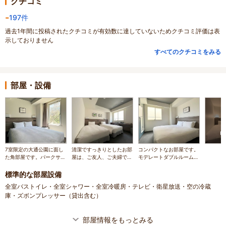
クチコミ
-
197件
過去1年間に投稿されたクチコミが有効数に達していないためクチコミ評価は表
示しておりません
すべてのクチコミをみる
部屋・設備
7室限定の大通公園に面し
清潔ですっきりとしたお部
コンパクトなお部屋です。
た角部屋です。パークサイ
屋は、ご友人、ご夫婦での
モデレートダブルルーム
ドダブルルーム17㎡、ク
ご旅行にぴったりです。ス
16㎡
イーンサイズベッド。
ーペリアツインルーム20
標準的な部屋設備
㎡
全室バストイレ・全室シャワー・全室冷暖房・テレビ・衛星放送・空の冷蔵
庫・ズボンプレッサー（貸出含む）
部屋情報をもっとみる