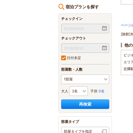
宿泊プランを探す
チェックイン
ページ
[旅館]
チェックアウト
他の
ビジ
日付未定
エリ
近隣
部屋数・人数
大人
子供
0名
再検索
部屋タイプ
部屋タイプを指定