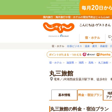
国内旅行・海外旅行や宿・ホテルの宿泊予約はじゃらんnet
こんにちは♪ゲストさん
じ
宿・ホテル
宿・ホテル
出張ビジネス
温泉・露天
高級宿
ポイントがたまる・つかえる
宿・ホテル
>
滋賀県
>
湖西
>
高島
>
丸三旅館
>
丸三旅館
電車／JR湖西線安曇川駅下車、徒歩8分 
地
基本情報
料金・宿泊プラン
アク
丸三旅館の料金・宿泊プラン