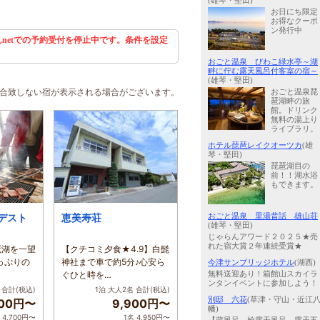
(雄琴・堅田)
お日にち限定
お得なクーポ
ン発行中
netでの予約受付を停止中です。条件を設定
おごと温泉 びわこ緑水亭～湖
畔に佇む露天風呂付客室の宿～
(雄琴・堅田)
に合致しない宿が表示される場合がございます。
おごと温泉琵
琶湖畔の旅
館。ドリンク
無料の湯上り
ライブラリ。
ホテル琵琶レイクオーツカ
(雄
琴・堅田)
琵琶湖目の
前！！湖水浴
もできます。
デスト
恵美寿荘
おごと温泉 里湯昔話 雄山荘
(雄琴・堅田)
じゃらんアワード２０２５★売
れた宿大賞２年連続受賞★
琶湖を一望
【クチコミ夕食★4.9】白髭
っぷりの
神社まで車で約5分♪心安ら
今津サンブリッジホテル
(湖西)
ぐひと時を…
無料送迎あり！箱館山スカイラ
ンタンイベントに参加しよう！
合計(税込)
1泊 大人2名
合計(税込)
別邸 六花
(草津・守山・近江
400円〜
9,900円〜
幡)
 4,700円〜
1名 4,950円〜