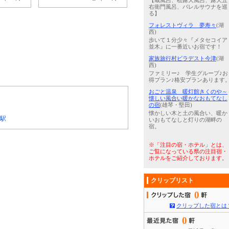
【蔵風呂、桧露天風呂、露天五
右衛門風呂、バレルサウナを巡
る】
フォレストヴィラ 夢寿々
(湖
西)
歩いて１分少々『メタセコイア
並木』に一番近いお宿です！
家族旅行村ビラデスト今津
(湖
西)
ファミリー♪ 学生グループ♪お
得プラン♪格安プランあります
おごと温泉 暖灯館きくのや～
懐しい風合い暖かなおもてなし
の宿
(雄琴・堅田)
懐かしい木と土の風合い、暖か
駅
いおもてなしと灯りの湖畔の
宿。
※「注目の宿・ホテル」とは、
ご覧になっている県の注目宿・
ホテルをご紹介しております。
クリップリスト
0
クリップした宿とは
0