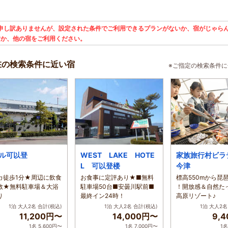
申し訳ありませんが、設定された条件でご利用できるプランがないか、宿がじゃらん
すか、他の宿をご利用ください。
在の検索条件に近い宿
※ご指定の検索条件
ル可以登
WEST LAKE HOTE
家族旅行村ビラ
L 可以登楼
今津
カ徒歩1分★周辺に飲食
お食事に定評あり★■無料
標高550mから琵
数★無料駐車場＆大浴
駐車場50台■安曇川駅前■
！開放感＆自然た
り
最終イン24時！
高原リゾート♪
1泊 大人2名
合計(税込)
1泊 大人2名
合計(税込)
1泊 大人2名
11,200円〜
14,000円〜
9,
1名 5,600円〜
1名 7,000円〜
1名