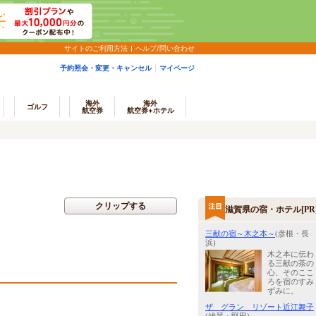
サイトのご利用方法
ヘルプ/問い合わせ
予約照会・変更・キャンセル
マイページ
海外
海外
ゴルフ
航空券
航空券+ホテル
クリップする
滋賀県の宿・ホテル[PR
三献の宿～木之本～
(彦根・長
浜)
木之本に伝わ
る三献の茶の
心、そのここ
ろを宿のすみ
ずみに。
ザ グラン リゾート近江舞子