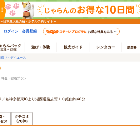
 ～日本最大級の宿・ホテル予約サイト～
ログイン
会員登録
お得な特典をみる
ゃらんパック
遊び・体験
観光ガイド
レンタカー
航空券
（交通＋宿泊）
日帰り・デイユース
 料金・宿泊プラン
車／名神京都東ICより湖西道路志賀ＩＣ経由約40分
図・
クチコミ
セス
(70件)