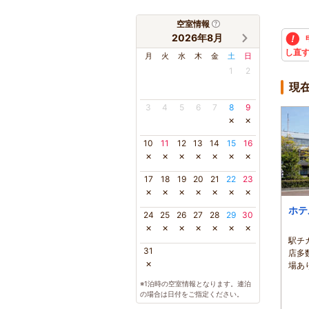
空室情報
2026年8月
し直
月
火
水
木
金
土
日
1
2
現
3
4
5
6
7
8
9
×
×
10
11
12
13
14
15
16
×
×
×
×
×
×
×
17
18
19
20
21
22
23
×
×
×
×
×
×
×
ホテ
24
25
26
27
28
29
30
×
×
×
×
×
×
×
駅チ
31
店多
×
場あ
※1泊時の空室情報となります。連泊
の場合は日付をご指定ください。