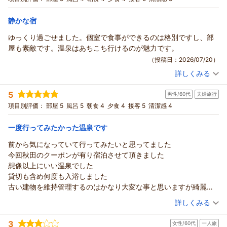
方
朝・夕
が担当頂ければ良かった）
静かな宿
宿泊価格帯：
23,001～24,000円(大人一人あたり/税込)
その後、貸切を予約して館内を散策。
広すぎて初めての私にはどこから行けばお風呂に近いのか、食堂
ゆっくり過ごせました。個室で食事ができるのは格別ですし、部
は？
屋も素敵です。温泉はあちこち行けるのが魅力です。
と迷いますがそこも良い楽しみでした。
（投稿日：2026/07/20）
お風呂は熊対策、虫対策？で網がかけられているので景観は良く
詳しくみる
宿泊時期：
2026年07月宿泊 (夫婦旅行)
はありませんがそれも承知の上でしたので純粋に温泉を楽しみま
投稿者：
けいちゃんさん
(女性/50代)
した。
5
男性/60代
夫婦旅行
宿泊プラン：
◆ 和洋室・夕食コース・グレードアップ ◆
和洋室
今まで嗅いだことのない匂いに私はあまり好きでは無い匂いでし
項目別評価：
部屋 5
風呂 5
朝食 4
夕食 4
接客 5
清潔感 4
朝・夕
たが
宿泊価格帯：
26,001～27,000円(大人一人あたり/税込)
満喫でき良かったです。
一度行ってみたかった温泉です
夕ご飯も食べきれるか心配でしたがペロッと食べてしまいまし
た。
前から気になっていて行ってみたいと思ってました
どれも美味しくてだと思います。
今回秋田のクーポンが有り宿泊させて頂きました
個室でしたのでゆっくりいただけました。
想像以上にいい温泉でした
ひとつ、貸切風呂は空いているの23:00までは予約以外は入れな
貸切も含め何度も入浴しました
いのでもったいないなと思いました。
古い建物を維持管理するのはかなり大変な事と思いますが綺麗に
（大浴場も広いし風情もあり問題ないですが）
清掃されていていい旅館です
（投稿日：2026/07/16）
詳しくみる
遠いのでリピートはなかなか難しいですが非常に良いお宿でし
機会があれば是非泊まりに行きます
宿泊時期：
2026年07月宿泊 (夫婦旅行)
た。
3
女性/60代
一人旅
投稿者：
八兵衛さん
(男性/60代)