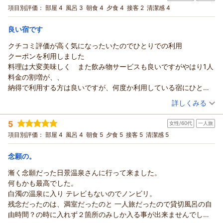
宿泊プラン：
◆ 和洋室・夕食コース・スタンダード ◆
項目別評価：
部屋 4
風呂 3
朝食 4
夕食 4
接客 2
清潔感 4
和洋室
朝・夕
良い宿です
宿泊価格帯：
25,001～26,000円(大人一人あたり/税込)
クチコミ評価が高く気になったいたのでひとりでの利用
クーポンを利用しました
料理は大変美味しく また飲み物サービスも良いですがやはり1人
料金の割増が、、
納得で利用する方は良いですが、何度か利用している宿にひとり
割増がないところがあり、そちらに軍配あがります
（投稿日：2026/07/11）
詳しくみる
宿泊時期：
2026年06月宿泊 (一人旅)
5
女性/60代
一人旅
投稿者：
ヤムウーセンさん
(女性/60代)
宿泊プラン：
◆ ひとり旅 満喫プラン ◆ 秘湯と贅沢な食をゆったり愉
項目別評価：
部屋 4
風呂 4
朝食 5
夕食 5
接客 5
清潔感 5
しむ大人の醍醐味
和洋室
朝・夕
宿泊価格帯：
30,001円以上(大人一人あたり/税込)
念願の。
漸く念願だった日景温泉さんに行って来ました。
何もかも最高でした。
白濁の温泉に入り テレビもないのでノンビリ。
残念だったのは、満室だったのと 一人旅だったので貸切風呂の自
由時間？の時に入れず２箇所のみしか入る事が出来ませんでし