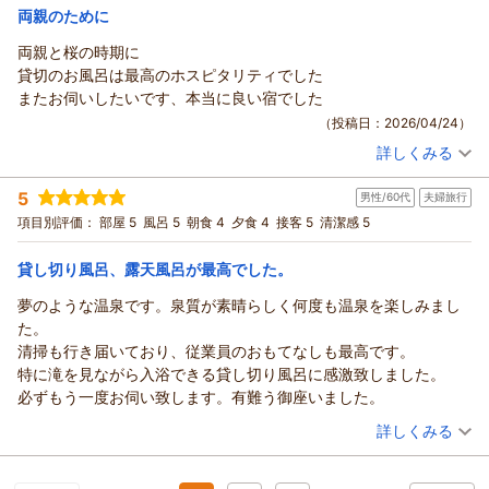
ていた。みなさん、カメムシばかりでなく要注意だよ！
両親のために
宿泊価格帯：
29,001～30,000円(大人一人あたり/税込)
両親と桜の時期に
貸切のお風呂は最高のホスピタリティでした
またお伺いしたいです、本当に良い宿でした
（投稿日：2026/04/24）
詳しくみる
宿泊時期：
2026年04月宿泊 (家族旅行)
投稿者：
あいあいさん
(女性/50代)
5
男性/60代
夫婦旅行
宿泊プラン：
◆ 和洋室・夕食コース・スタンダード ◆
和洋室
項目別評価：
部屋 5
風呂 5
朝食 4
夕食 4
接客 5
清潔感 5
朝・夕
宿泊価格帯：
21,001～22,000円(大人一人あたり/税込)
貸し切り風呂、露天風呂が最高でした。
夢のような温泉です。泉質が素晴らしく何度も温泉を楽しみまし
た。
清掃も行き届いており、従業員のおもてなしも最高です。
特に滝を見ながら入浴できる貸し切り風呂に感激致しました。
必ずもう一度お伺い致します。有難う御座いました。
（投稿日：2026/04/16）
詳しくみる
宿泊時期：
2026年04月宿泊 (夫婦旅行)
投稿者：
ながさん
(男性/60代)