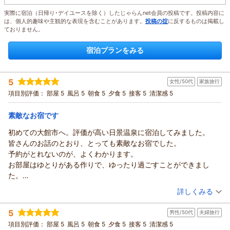
実際に宿泊（日帰り･デイユースを除く）したじゃらんnet会員の投稿です。投稿内容に
は、個人的趣味や主観的な表現を含むことがあります。
投稿の掟
に反するものは掲載し
ておりません。
宿泊プランをみる
5
女性/50代
家族旅行
項目別評価：
部屋 5
風呂 5
朝食 5
夕食 5
接客 5
清潔感 5
素敵なお宿です
初めての大館市へ。評価が高い日景温泉に宿泊してみました。
皆さんのお話のとおり、とっても素敵なお宿でした。
予約がとれないのが、よくわかります。
お部屋はゆとりがある作りで、ゆったり過ごすことができまし
た。
朝夕は個室の会場が用意されていて、これも家族で気兼ねなくい
（投稿日：2026/08/03）
詳しくみる
ただくことができました。
宿泊時期：
2026年06月宿泊 (家族旅行)
お風呂は、貸し切りのお風呂が朝晩１つ選べます。
5
男性/50代
夫婦旅行
投稿者：
すみへいさん
(女性/50代)
ロビーには、コーヒー、紅茶、お水（白神山地）、アイスがあ
宿泊プラン：
◆ 和洋室・夕食コース・スタンダード ◆
項目別評価：
部屋 5
風呂 5
朝食 5
夕食 5
接客 5
清潔感 5
和洋室
り、フリーでいただくことができます。