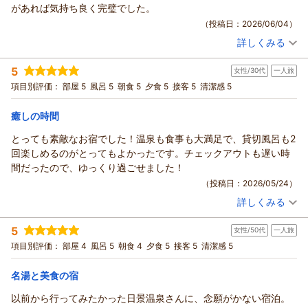
があれば気持ち良く完璧でした。
（投稿日：2026/06/04）
詳しくみる
宿泊時期：
2026年05月宿泊 (夫婦旅行)
投稿者：
ジージさん
(男性/60代)
5
女性/30代
一人旅
宿泊プラン：
◆ 和洋室・夕食コース・スタンダード ◆
和洋室
項目別評価：
部屋 5
風呂 5
朝食 5
夕食 5
接客 5
清潔感 5
朝・夕
宿泊価格帯：
23,001～24,000円(大人一人あたり/税込)
癒しの時間
とっても素敵なお宿でした！温泉も食事も大満足で、貸切風呂も2
回楽しめるのがとってもよかったです。チェックアウトも遅い時
間だったので、ゆっくり過ごせました！
（投稿日：2026/05/24）
詳しくみる
宿泊時期：
2026年04月宿泊 (一人旅)
投稿者：
ぶるーさん
(女性/30代)
5
女性/50代
一人旅
宿泊プラン：
◆ ひとり旅 満喫プラン・夕食グレードアップ ◆ 秘湯と
贅沢な食をゆったり愉しむ大人の醍醐味
シングル
朝・夕
項目別評価：
部屋 4
風呂 5
朝食 4
夕食 5
接客 5
清潔感 5
宿泊価格帯：
28,001～29,000円(大人一人あたり/税込)
名湯と美食の宿
以前から行ってみたかった日景温泉さんに、念願がかない宿泊。