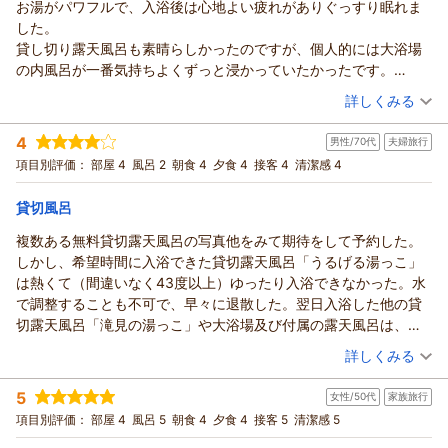
お湯がパワフルで、入浴後は心地よい疲れがありぐっすり眠れま
した。
貸し切り露天風呂も素晴らしかったのですが、個人的には大浴場
の内風呂が一番気持ちよくずっと浸かっていたかったです。
お食事もとても美味しかったです。一品一品丁寧なお料理でお酒
（投稿日：2026/04/28）
詳しくみる
がすすみ、最後のきりたんぽ鍋でお腹満足、気持ちもあたたかく
宿泊時期：
2026年04月宿泊 (一人旅)
なりました。
4
男性/70代
夫婦旅行
投稿者：
ナミさん
(女性/50代)
日景温泉の皆様、この度は幸せなひとときをありがとうございま
宿泊プラン：
◆ ひとり旅 満喫プラン・夕食グレードアップ ◆ 秘湯と
項目別評価：
部屋 4
風呂 2
朝食 4
夕食 4
接客 4
清潔感 4
した！
贅沢な食をゆったり愉しむ大人の醍醐味
シングル
朝・夕
宿泊価格帯：
29,001～30,000円(大人一人あたり/税込)
貸切風呂
複数ある無料貸切露天風呂の写真他をみて期待をして予約した。
しかし、希望時間に入浴できた貸切露天風呂「うるげる湯っこ」
は熱くて（間違いなく43度以上）ゆったり入浴できなかった。水
で調整することも不可で、早々に退散した。翌日入浴した他の貸
切露天風呂「滝見の湯っこ」や大浴場及び付属の露天風呂は、入
浴した昼、夜、朝共丁度よい湯加減だったのにとても残念。入浴
（投稿日：2026/04/27）
詳しくみる
者が調整できない風呂は、こまめに温度管理をお願いしたい。大
宿泊時期：
2026年04月宿泊 (夫婦旅行)
量に小さい虫も飛んでいたが、暖かい晴れた日の露天なんだし普
5
女性/50代
家族旅行
投稿者：
大将さん
(男性/70代)
通によく見かける虫かと思って手で払う程度で油断していたら、
宿泊プラン：
◆ 和洋室・夕食コース・スタンダード ◆
項目別評価：
部屋 4
風呂 5
朝食 4
夕食 4
接客 5
清潔感 5
和洋室
あとでかゆいので確認したら体中あちこち食われていて赤くなっ
朝・夕