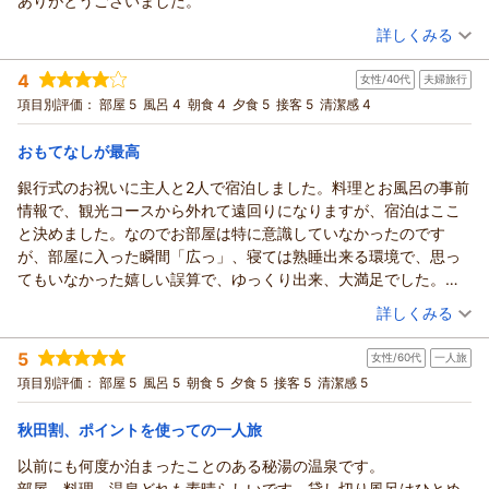
ありがとうございました。
（投稿日：2026/06/25）
詳しくみる
宿泊時期：
2026年06月宿泊 (一人旅)
4
女性/40代
夫婦旅行
投稿者：
yukkiさん
(女性/60代)
宿泊プラン：
◆ ひとり旅 満喫プラン ◆ 秘湯と贅沢な食をゆったり愉
項目別評価：
部屋 5
風呂 4
朝食 4
夕食 5
接客 5
清潔感 4
しむ大人の醍醐味
シングル
朝・夕
宿泊価格帯：
24,001～25,000円(大人一人あたり/税込)
おもてなしが最高
銀行式のお祝いに主人と2人で宿泊しました。料理とお風呂の事前
情報で、観光コースから外れて遠回りになりますが、宿泊はここ
と決めました。なのでお部屋は特に意識していなかったのです
が、部屋に入った瞬間「広っ」、寝ては熟睡出来る環境で、思っ
てもいなかった嬉しい誤算で、ゆっくり出来、大満足でした。
夕食も地元のお野菜とか、普段食べれない物とかを美味しく頂け
（投稿日：2026/06/22）
詳しくみる
て、確かに夕食の口コミ高評価なの、頷けるなあとこれも大満
宿泊時期：
2026年06月宿泊 (夫婦旅行)
足。後は期待していたお風呂ですが。。。露天風呂の写真を見
5
女性/60代
一人旅
投稿者：
トモさん
(女性/40代)
て、絶対ここがいい！と思っていたので、熊対策の柵や何対策か
宿泊プラン：
◆ 和洋室・夕食コース・スタンダード ◆
項目別評価：
部屋 5
風呂 5
朝食 5
夕食 5
接客 5
清潔感 5
和洋室
分からないネットがしてあったのが本当に残念でした。柵は熊対
朝・夕
策なので、今の状況では仕方が無いのかなとは思いますが、写真
秋田割、ポイントを使っての一人旅
宿泊価格帯：
25,001～26,000円(大人一人あたり/税込)
にある景観を期待していたので本当に本当に残念です。。。出来
たら新しい写真に更新してもらえてたらと思います。期待が余り
以前にも何度か泊まったことのある秘湯の温泉です。
にも大きかったので、落ち込み具合も激しく、地理的に遠すぎて
部屋、料理、温泉どれも素晴らしいです。貸し切り風呂はひとめ