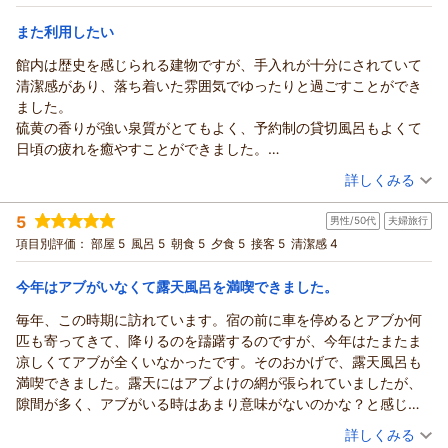
朝・夕
お水が美味しいと感じたのは、久しぶりでした。
また利用したい
宿泊価格帯：
21,001～22,000円(大人一人あたり/税込)
大館に行くことがあったら、また宿泊したいです。
館内は歴史を感じられる建物ですが、手入れが十分にされていて
清潔感があり、落ち着いた雰囲気でゆったりと過ごすことができ
ました。
硫黄の香りが強い泉質がとてもよく、予約制の貸切風呂もよくて
日頃の疲れを癒やすことができました。
また、夕食・朝食ともに地元の食材を使った料理がとても美味し
（投稿日：2026/08/01）
詳しくみる
く、見た目も美しく大満足でした。
宿泊時期：
2026年07月宿泊 (夫婦旅行)
スタッフの皆さんの対応も丁寧で、細やかな気配りが感じられ、
5
男性/50代
夫婦旅行
投稿者：
kazuさん
(男性/50代)
終始気持ちよく滞在できました。
宿泊プラン：
◆ 和洋室・夕食コース・スタンダード ◆
項目別評価：
部屋 5
風呂 5
朝食 5
夕食 5
接客 5
清潔感 4
和洋室
今回は秋田の旅行応援割を使用しての利用でしたが、キャンペー
朝・夕
ン期間でなくともまたぜひ利用したいと思います。
今年はアブがいなくて露天風呂を満喫できました。
宿泊価格帯：
23,001～24,000円(大人一人あたり/税込)
毎年、この時期に訪れています。宿の前に車を停めるとアブか何
匹も寄ってきて、降りるのを躊躇するのですが、今年はたまたま
凉しくてアブが全くいなかったです。そのおかげで、露天風呂も
満喫できました。露天にはアブよけの網が張られていましたが、
隙間が多く、アブがいる時はあまり意味がないのかな？と感じま
した。せっかく対策されているのだから、完璧を目指されたら良
（投稿日：2026/07/30）
詳しくみる
いのにと少し残念でした。部屋は寝室と居間が別のタイプでし