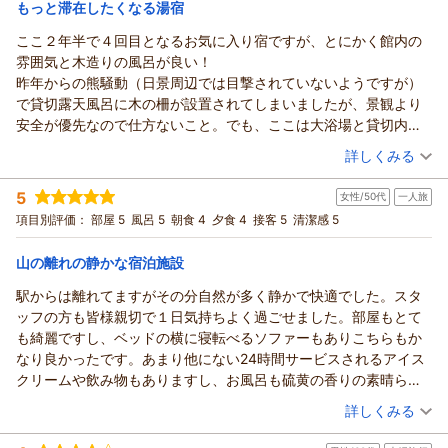
もっと滞在したくなる湯宿
宿泊価格帯：
23,001～24,000円(大人一人あたり/税込)
ここ２年半で４回目となるお気に入り宿ですが、とにかく館内の
雰囲気と木造りの風呂が良い！
昨年からの熊騒動（日景周辺では目撃されていないようですが）
で貸切露天風呂に木の柵が設置されてしまいましたが、景観より
安全が優先なので仕方ないこと。でも、ここは大浴場と貸切内湯
が素晴らし過ぎるので、個人的には全く気になりませんでした。
（投稿日：2026/06/15）
詳しくみる
今までは常に連泊で訪れていましたが、今回は日程の関係で１泊
宿泊時期：
2026年06月宿泊 (一人旅)
だけ。やはりこの宿の充実した風呂群と極上白濁湯、湯宿風情を
5
女性/50代
一人旅
投稿者：
かずちゃんさん
(男性/60代)
味わいつくすには１泊では足りません。
宿泊プラン：
◆ ひとり旅 満喫プラン ◆ 秘湯と贅沢な食をゆったり愉
項目別評価：
部屋 5
風呂 5
朝食 4
夕食 4
接客 5
清潔感 5
いやほんとに良い宿。次回は今まで通りに連泊以上で訪れたいと
しむ大人の醍醐味
シングル
朝・夕
思います。
宿泊価格帯：
24,001～25,000円(大人一人あたり/税込)
山の離れの静かな宿泊施設
駅からは離れてますがその分自然が多く静かで快適でした。スタ
ッフの方も皆様親切で１日気持ちよく過ごせました。部屋もとて
も綺麗ですし、ベッドの横に寝転べるソファーもありこちらもか
なり良かったです。あまり他にない24時間サービスされるアイス
クリームや飲み物もありますし、お風呂も硫黄の香りの素晴らし
い泉質でした。また貸し切り風呂を朝夕選べるのでこちらも満足
（投稿日：2026/06/12）
詳しくみる
しました。ご飯も美味しく、施設自体が綺麗なのと大きい割にあ
宿泊時期：
2026年06月宿泊 (一人旅)
まり他のお客様と出会わないのでそれも良かったです。空いてい