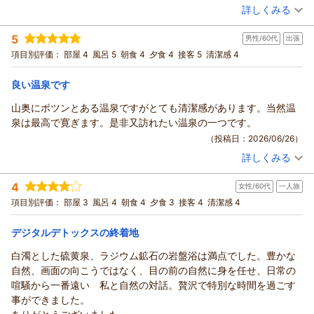
た。
（投稿日：2026/07/02）
詳しくみる
あと、和洋室で予約しましたが 広過ぎて落ち着かず..（笑）一人
宿泊時期：
2026年07月宿泊 (一人旅)
用の部屋でも良かったかな？と思いました。
5
男性/60代
出張
投稿者：
れいさん
(女性/60代)
いつも満室状態かとは思いますが、次回は冬に行きたいと思って
宿泊プラン：
◆ ひとり旅 満喫プラン ◆ 秘湯と贅沢な食をゆったり愉
項目別評価：
部屋 4
風呂 5
朝食 4
夕食 4
接客 5
清潔感 4
います。
しむ大人の醍醐味
和洋室
朝・夕
宿泊価格帯：
30,001円以上(大人一人あたり/税込)
良い温泉です
山奥にポツンとある温泉ですがとても清潔感があります。当然温
泉は最高で寛ぎます。是非又訪れたい温泉の一つです。
（投稿日：2026/06/26）
詳しくみる
宿泊時期：
2026年05月宿泊 (出張)
投稿者：
tooruさん
(男性/60代)
4
女性/60代
一人旅
宿泊プラン：
◆ ひとり旅 満喫プラン ◆ 秘湯と贅沢な食をゆったり愉
しむ大人の醍醐味
シングル
朝・夕
項目別評価：
部屋 3
風呂 4
朝食 4
夕食 3
接客 4
清潔感 4
宿泊価格帯：
24,001～25,000円(大人一人あたり/税込)
デジタルデトックスの終着地
白濁とした硫黄泉、ラジウム鉱石の岩盤浴は満点でした。豊かな
自然、画面の向こうではなく、目の前の自然に身を任せ、日常の
喧騒から一番遠い 私と自然の対話。贅沢で特別な時間を過ごす
事ができました。