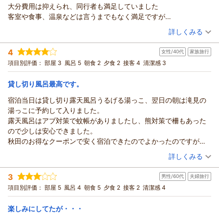
大分費用は抑えられ、同行者も満足していました
客室や食事、温泉などは言うまでもなく満足ですが
図書室や資料室等もあり、ロビーではコーヒー等をいただきなが
（投稿日：2026/07/27）
詳しくみる
らゆっくり過ごさせてもらいました
宿泊時期：
2026年06月宿泊 (友達旅行)
今度は連泊でゆっくり滞在させてもらいたいです
4
女性/40代
家族旅行
投稿者：
テンテンさん
(男性/30代)
ありがとうございました
宿泊プラン：
◆ 和洋室・夕食コース・グレードアップ ◆
項目別評価：
部屋 3
風呂 5
朝食 2
夕食 2
接客 4
清潔感 3
和洋室
朝・夕
貸し切り風呂最高です。
宿泊価格帯：
26,001～27,000円(大人一人あたり/税込)
宿泊当日は貸し切り露天風呂うるげる湯っこ、翌日の朝は滝見の
湯っこに予約して入りました。
露天風呂はアブ対策で蚊帳がありましたし、熊対策で柵もあった
ので少しは安心できました。
秋田のお得なクーポンで安く宿泊できたのでよかったのですが、
夕食は少し物足りなく感じました。
（投稿日：2026/07/26）
詳しくみる
グレードアップすればよかったかも。
宿泊時期：
2026年07月宿泊 (家族旅行)
3
男性/60代
夫婦旅行
投稿者：
らっしゅさん
(女性/40代)
宿泊プラン：
◆ 和洋室・夕食コース・スタンダード ◆
項目別評価：
部屋 5
風呂 4
朝食 5
夕食 2
接客 2
清潔感 4
和洋室
朝・夕
楽しみにしてたが・・・
宿泊価格帯：
23,001～24,000円(大人一人あたり/税込)