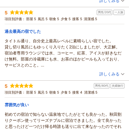
詳しくみる
料理はこれって言う特徴はありませんでしたが
宿泊時期：
2026年06月宿泊 (一人旅)
美味しい頂きました。
5
男性/20代
一人旅
投稿者：
ムラムーチョさん
(男性/60代)
接客は普通でした。
宿泊プラン：
◆ ひとり旅 満喫プラン ◆ 秘湯と贅沢な食をゆったり愉
項目別評価：
部屋 5
風呂 5
朝食 5
夕食 5
接客 5
清潔感 5
宿は結構広くて迷います。
しむ大人の醍醐味
シングル
朝・夕
なんか、また泊まって見たい宿です。
宿泊価格帯：
26,001～27,000円(大人一人あたり/税込)
過去最高の宿でした
次は雪化粧の季節になったら泊まって見たいですね。
総合的にいい宿です。
タイトル通り、自分史上最高レベルに素晴らしい宿でした。
お世話になりました。
貸し切り風呂にもゆっくり入りたく2泊にしましたが、大正解。
宿泊者専用ラウンジでは水、コーヒー、紅茶、アイスが好きなだ
け無料。部屋の冷蔵庫にも水、お茶のほかビールも入っており、
サービスとのこと。
なんといってもここの温泉は格別、ペンキのような独特な香りが
（投稿日：2026/06/04）
詳しくみる
する白濁硫黄泉が特徴的です。(風呂により源泉が異なります)
宿泊時期：
2026年05月宿泊 (一人旅)
露天風呂は虫が来ますので、虫除けスプレーや蚊取り線香がある
5
男性/60代
夫婦旅行
投稿者：
マルスさん
(男性/20代)
とさらに良いのかも！？
宿泊プラン：
◆ ひとり旅 満喫プラン ◆ 秘湯と贅沢な食をゆったり愉
項目別評価：
部屋 5
風呂 5
朝食 5
夕食 5
接客 4
清潔感 5
別料金にはなりますが岩盤浴もあり、とにかく大満足。
しむ大人の醍醐味
シングル
朝・夕
リーズナブルなシングルルームにしましたが、快適そのもの。人
宿泊価格帯：
24,001～25,000円(大人一人あたり/税込)
雰囲気が良い
をダメにするチェア笑もあり、ここでダラダラしながら新緑を眺
めダラダラするのは最高。
初めての宿泊で知らない温泉地でしたがとても良かった。秋田割
必ずまた来ます。ありがとうございました。
りクーポン使ってリーズナブルに宿泊できました。全て良かった
と思ったけど一つだけ帰る時誰も送りに出て来なかったのでそれ