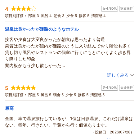
宿泊時期：
2026年07月宿泊 (夫婦旅行)
た。居間にとてもでっかいコオロギのような虫がいたのですが、
4
女性/60代
家族旅行
投稿者：
トラキチさん
(男性/50代)
かわいそうなのでそのまま放置していると、翌朝には目のつかな
宿泊プラン：
◆ 和洋室・夕食コース・スタンダード ◆
項目別評価：
部屋 3
風呂 4
朝食 3
夕食 5
接客 5
清潔感 4
和洋室
いところに行ったようです。食事は毎年のように期待を裏切らな
朝・夕
い美味しさでした。テレビが無いので、静かに温泉を楽しむこと
温泉は良かったが迷路のようなホテル
宿泊価格帯：
23,001～24,000円(大人一人あたり/税込)
ができました。元気なうちは、毎年7時間かけて訪れたいと思える
宿です。
接客や夕食は大変良かったが朝食は思ったより普通
泉質は良かったが館内が迷路のように入り組んでおり階段も多く
貸し切り風呂やレストランの個室に行くにもとにかくよく歩き昇
り降りした印象
案内板がもう少し欲しかった
喫煙場所が多く廊下が臭かった時が数回あった
（投稿日：2026/07/28）
詳しくみる
とは言え滞在している方々は年齢層も高めで静かでゆっくり過ご
宿泊時期：
2026年07月宿泊 (家族旅行)
すことができました
5
男性/60代
夫婦旅行
投稿者：
marinnさん (女性/60代)
宿泊プラン：
◆ 和洋室・夕食コース・スタンダード ◆
項目別評価：
部屋 5
風呂 5
朝食 5
夕食 5
接客 5
清潔感 5
和洋室
朝・夕
最高
宿泊価格帯：
21,001～22,000円(大人一人あたり/税込)
全国、車で温泉旅行しているが、1位は日影温泉、これだけ温泉は
ない。毎年、行きたい。千葉から行く価値あります。
（投稿日：2026/07/28）