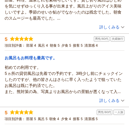
（飛行機も乗れない人なので）今生では多分もう訪れられないと
を気にせずゆっくり入る事が出来ます。風呂上がりのアイス美味
思うと余計残念でなりません。あと、これは宿泊者のマナー意識
しいですよ。季節のせいか鮎がでなかったのは残念でした。朝食
の問題なので、旅館の方のせいでは絶対無いのですが、脱衣所に
のスムージーも最高でした。
不衛生な物が残ってたのが、もう本当にびっくりしたやら怒りが
2泊したので近くの温泉にも出かける事が出来ました。帰ってから
（投稿日：2026/06/19）
詳しくみる
沸いてくるやら。。。その後はもうお湯に浸かる気になれず、折
の昼食も頼み、稲庭うどん、そばの選択です。私はそばをお願い
宿泊時期：
2026年05月宿泊 (一人旅)
角予約していた貸し切り時間でしたが、早々に切り上げざるを得
しました。天ぷらも美味しく、お腹がいっぱいになりました。秋
5
男性/60代
夫婦旅行
投稿者：
みどさん
(女性/60代)
なかったのが本当に悔しかったです。皆さん、公共の場なのでマ
田割、ポイントを使いとても安く宿泊出来ました。皆さんも秋田
宿泊プラン：
◆ ひとり旅 満喫プラン ◆ 秘湯と贅沢な食をゆったり愉
項目別評価：
部屋 4
風呂 4
朝食 5
夕食 5
接客 5
清潔感 4
ナーを守りましょうと声を大にして言いたいです。
割を使い是非秋田におざってたんせ。
しむ大人の醍醐味
シングル
朝・夕
宿泊価格帯：
24,001～25,000円(大人一人あたり/税込)
お風呂もお料理も最高です。
初めての利用です。
5ヵ所の貸切風呂は先着での予約です。3時少し前にチェックイン
したのですが、他の皆さんはさらに早く入ったようで狙っていた
お風呂は既に予約済でした。
また、熊対策の為、写真よりお風呂からの景観が悪くなって入る
ので(仕方無い)注意が必要です。
（投稿日：2026/06/16）
詳しくみる
食事は朝夕共、個室での提供で落ち着いて取ることが出来まし
宿泊時期：
2026年06月宿泊 (夫婦旅行)
た。ただ、簡易的な仕切りの食堂食もあるようなので注意が必要
5
男性/60代
一人旅
投稿者：
もりさん
(男性/60代)
かも？
宿泊プラン：
◆ 和洋室・夕食コース・スタンダード ◆
項目別評価：
部屋 5
風呂 5
朝食 4
夕食 4
接客 5
清潔感 5
和洋室
食事は山菜も豊富でとても美味しかったです。
朝・夕