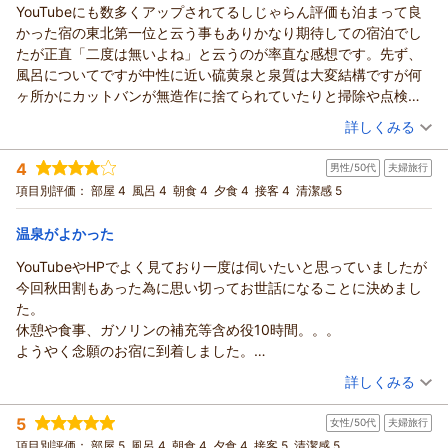
YouTubeにも数多くアップされてるしじゃらん評価も泊まって良
かった宿の東北第一位と云う事もありかなり期待しての宿泊でし
たが正直「二度は無いよね」と云うのが率直な感想です。先ず、
風呂についてですが中性に近い硫黄泉と泉質は大変結構ですが何
ヶ所かにカットバンが無造作に捨てられていたりと掃除や点検が
行き届いてない気がします。食事については朝食は大変美味しく
（投稿日：2026/07/25）
詳しくみる
比内地鶏お粥と豆乳鍋は絶品でしたが一番期待してた夕食のきり
宿泊時期：
2026年07月宿泊 (夫婦旅行)
たんぽ鍋が、醤油の味がダイレクトに出ててトゲトゲしい味と云
4
男性/50代
夫婦旅行
投稿者：
のっちさん
(男性/60代)
うかまろやかさが無くがっかりな味でした。また、接客について
宿泊プラン：
◆ 和洋室・夕食コース・スタンダード ◆
項目別評価：
部屋 4
風呂 4
朝食 4
夕食 4
接客 4
清潔感 5
和洋室
もチェックイン時と食事処のスタッフさんは大変感じが良いので
朝・夕
すが２名程、チェックアウト時に部屋鍵を渡した女性スタッフさ
温泉がよかった
宿泊価格帯：
23,001～24,000円(大人一人あたり/税込)
んは全く笑顔も無く「ありがとうございました」の言葉すらも無
く鍵を受けるだけでした。あと、女性の清掃スタッフの方かとは
YouTubeやHPでよく見ており一度は伺いたいと思っていましたが
思いますが、滝見露天利用の帰りに自販機付近でその方とすれ違
今回秋田割もあった為に思い切ってお世話になることに決めまし
った時、横を向いたまま軽く会釈はありましたが、その数秒前に
た。
SNS着信がそのスタッフさんにあり我々の目の前でスマホを見る
休憩や食事、ガソリンの補充等含め役10時間。。。
あり様でした。他に客は居ない訳だし私達が通り過ぎる３から５
ようやく念願のお宿に到着しました。
秒間待てないのかな？と思いました。私達もサービス業に携わっ
外観から素晴らしくテンションUPでチェックインしました。
（投稿日：2026/07/20）
詳しくみる
てきたから気になるのかもですが、客を目の前にしてスマホを見
（担当頂いた方が花粉症？風邪？でマスクはされていましたが鼻
宿泊時期：
2026年07月宿泊 (夫婦旅行)
るなんて考えられないと思います。辛口口コミですがこれが正直
を
5
女性/50代
夫婦旅行
投稿者：
くぅーさん
(男性/50代)
な感想です
ぐしゅぐしゅされていたので大分気になりました。できれば他の
宿泊プラン：
◆ 和洋室・夕食コース・スタンダード ◆
項目別評価：
部屋 5
風呂 4
朝食 4
夕食 4
接客 5
清潔感 5
和洋室