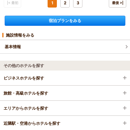
宿泊プラン：
◆ 和洋室・夕食コース・スタンダード ◆
1
2
3
|< 最初
最後 >|
和洋室
朝・夕
宿泊価格帯：
23,001～24,000円(大人一人あたり/税込)
宿泊プランをみる
施設情報をみる
基本情報
その他のホテルを探す
ビジネスホテルを探す
旅館・高級ホテルを探す
秋田県
エリアからホテルを探す
十和田湖・大館・鹿角
秋田県
近隣駅・空港からホテルを探す
大館
秋田県