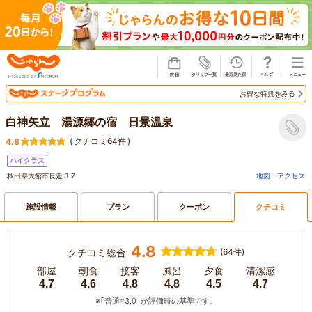
じゃらん
お得な特典をみる
白神矢立 湯源郷の宿 日景温泉
(
クチコミ64件
)
4.8
ハイクラス
秋田県大館市長走３７
地図・アクセス
施設情報
プラン
クーポン
クチコミ
4.8
クチコミ総合
(64件)
部屋
朝食
接客
風呂
夕食
清潔感
4.7
4.6
4.8
4.8
4.5
4.7
※｢普通=3.0｣が評価時の基準です。