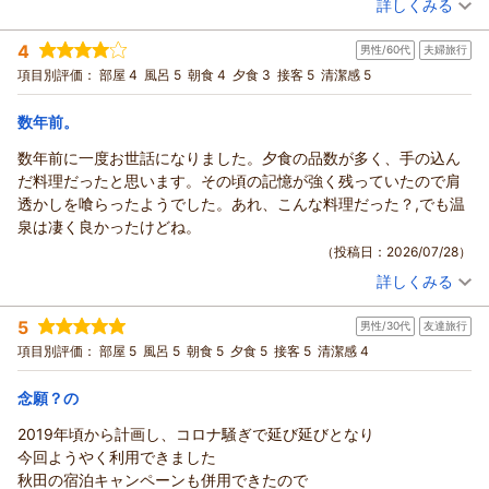
詳しくみる
宿泊時期：
2026年07月宿泊 (夫婦旅行)
投稿者：
ツヨシさん
(男性/60代)
4
男性/60代
夫婦旅行
宿泊プラン：
◆ 和洋室・夕食コース・スタンダード ◆
和洋室
項目別評価：
部屋 4
風呂 5
朝食 4
夕食 3
接客 5
清潔感 5
朝・夕
宿泊価格帯：
23,001～24,000円(大人一人あたり/税込)
数年前。
数年前に一度お世話になりました。夕食の品数が多く、手の込ん
だ料理だったと思います。その頃の記憶が強く残っていたので肩
透かしを喰らったようでした。あれ、こんな料理だった？,でも温
泉は凄く良かったけどね。
（投稿日：2026/07/28）
詳しくみる
宿泊時期：
2026年07月宿泊 (夫婦旅行)
投稿者：
ひよりさん
(男性/60代)
5
男性/30代
友達旅行
宿泊プラン：
◆ 和洋室・夕食コース・スタンダード ◆
和洋室
項目別評価：
部屋 5
風呂 5
朝食 5
夕食 5
接客 5
清潔感 4
朝・夕
宿泊価格帯：
23,001～24,000円(大人一人あたり/税込)
念願？の
2019年頃から計画し、コロナ騒ぎで延び延びとなり
今回ようやく利用できました
秋田の宿泊キャンペーンも併用できたので