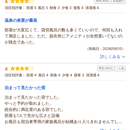
4
男性/60代
夫婦旅行
投稿者：
tetoさん
(女性/50代)
れば貸し切り風呂もいつでも入れますし温泉だけでも大変満足い
宿泊プラン：
◆ ひとり旅 満喫プラン ◆ 秘湯と贅沢な食をゆったり愉
項目別評価：
部屋 5
風呂 5
朝食 3
夕食 3
接客 4
清潔感 4
く滞在となりました。
しむ大人の醍醐味
シングル
朝・夕
宿泊価格帯：
24,001～25,000円(大人一人あたり/税込)
温泉の泉質が最高
部屋が大変広くて、貸切風呂の数も多くていいので、何回も入れ
て満足しました。ただ、脱衣所にアメニティが全然置いてないの
が残念であった。
（投稿日：2026/06/10）
詳しくみる
宿泊時期：
2026年06月宿泊 (夫婦旅行)
投稿者：
やっさんさん
(男性/60代)
4
男性/60代
一人旅
宿泊プラン：
◆ 和洋室・夕食コース・スタンダード ◆
和洋室
項目別評価：
部屋 4
風呂 4
朝食 4
夕食 4
接客 3
清潔感 4
朝・夕
宿泊価格帯：
23,001～24,000円(大人一人あたり/税込)
泊まって見たかった宿
泊まって見たかった宿でした。
やっと予約が取れました。
総合的に満足度のある宿でした。
部屋も1人で充分な広さと設備
お風呂も宿泊者専用の家族風呂が結構あり入りきれませんでし
た。1人独占出来るお風呂最高でした。
（投稿日：2026/06/08）