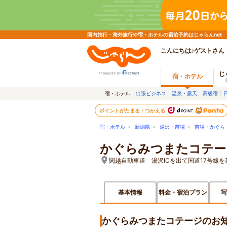
国内旅行・海外旅行や宿・ホテルの宿泊予約はじゃらんnet
こんにちは♪ゲストさん
じ
宿・ホテル
宿・ホテル
出張ビジネス
温泉・露天
高級宿
ポイントがたまる・つかえる
宿・ホテル
>
新潟県
>
湯沢・苗場
>
苗場・かぐら
かぐらみつまたコテー
関越自動車道 湯沢ICを出て国道17号線
基本情報
料金・宿泊プラン
写
かぐらみつまたコテージのお