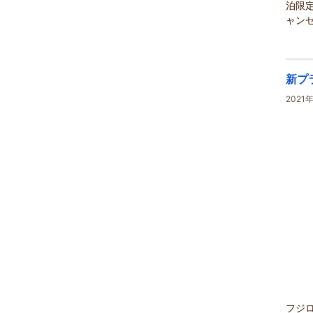
泊限
ャンセ
新プ
2021
フジ