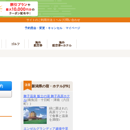
サイトのご利用方法
ヘルプ/問い合わせ
予約照会・変更・キャンセル
マイページ
海外
海外
ゴルフ
航空券
航空券+ホテル
約
新潟県の宿・ホテル[PR]
舞子温泉 飯士の湯 舞子高原ホテ
ル
(南魚沼・十日町・津南（六日
町）)
緑に囲まれた
高原リゾート
で食事と温泉
を満喫♪
エンゼルグランディア越後中里