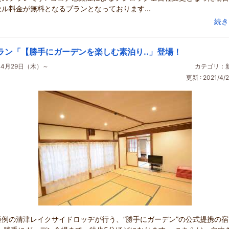
ル料金が無料となるプランとなっております...
続き
ラン「【勝手にガーデンを楽しむ素泊り..」登場！
年4月29日（木）～
カテゴリ：
更新 : 2021/4/2
恒例の清津レイクサイドロッヂが行う、”勝手にガーデン”の公式提携の