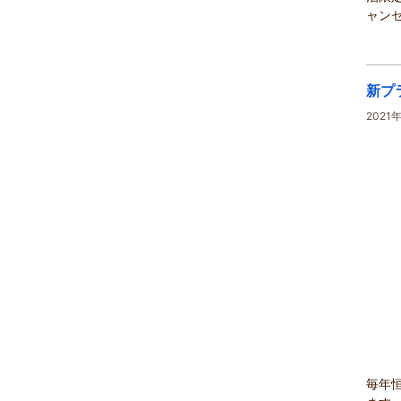
ャンセ
新プ
2021
毎年