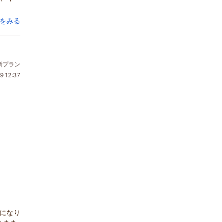
をみる
新プラン
9 12:37
宿になり