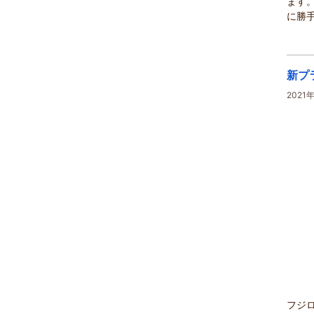
ます
に勝手
新プ
2021
フジ