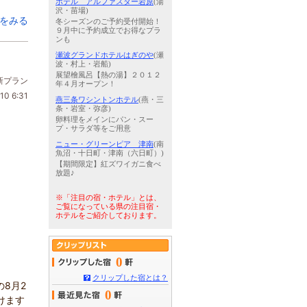
ホテル アルファスター岩原
(湯
沢・苗場)
をみる
冬シーズンのご予約受付開始！
９月中に予約成立でお得なプラ
ンも
瀬波グランドホテルはぎのや
(瀬
波・村上・岩船)
展望檜風呂【熱の湯】２０１２
新プラン
年４月オープン！
10 6:31
燕三条ワシントンホテル
(燕・三
条・岩室・弥彦)
卵料理をメインにパン・スー
プ・サラダ等をご用意
ニュー・グリーンピア 津南
(南
魚沼・十日町・津南（六日町）)
【期間限定】紅ズワイガニ食べ
放題♪
※「注目の宿・ホテル」とは、
ご覧になっている県の注目宿・
ホテルをご紹介しております。
0
クリップした宿とは？
8月2
0
けます