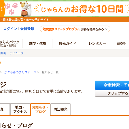
 ～日本最大級の宿・ホテル予約サイト～
ログイン
会員登録
お得な特典をみる
ゃらんパック
遊び・体験
観光ガイド
レンタカー
航空券
（交通＋宿泊）
日帰り・デイユース
>
かぐらみつまたコテージ
> お知らせ一覧
ジ
空室検索・予
を苗場方面に9㎞、約10分ほどで右手に当館があります。
クリップする
地図・
お知らせ・
真
周辺観光
アクセス
ブログ
知らせ・ブログ