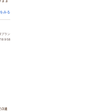
きまま
をみる
新プラン
18 9:58
の3連