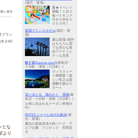
(湯沢・苗場)
夏★イベント
日順に表示
満載！１泊２
食バイキング
付き小学生５
０００円！
苗場プリンスホテル
(湯沢・苗
新プラン
場)
夏は苗場♪屋外
/8 2:40
はもちろん雨
でも安心な屋
内アクティビ
ティも充実
醸す森[kamosu mori]
(南魚沼・
十日町・津南（六日町）)
ヴィラスイー
ト棟開業！新
しい松之山温
泉醸す森がス
タート
花とほたる 湯のさと 雪国
(南
魚沼・十日町・津南（六日町）)
お得に泊まれるクーポン券発行
中♪
HOTELシャーレゆざわ銀水
(湯
沢・苗場)
魔法の源泉掛流※釣パーク ア
ンとな
ルプ公園 フジロック 長岡花
火
駅より