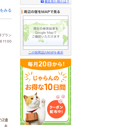
最近見た宿とは？
をみる
新プラン
6 11:00
この宿周辺のMAPを表示
の2連
合、キ