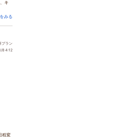
合、キ
をみる
新プラン
/8 4:12
日程変