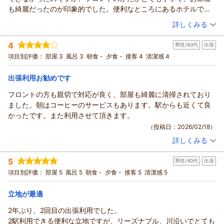
も綺麗だったのが印象的でした。便利なところにあるホテルで、
また利用したいと思いました。
（投稿日：2026/02/21）
詳しくみる
宿泊時期：
2026年01月宿泊 (一人旅)
4
男性/60代
出張
投稿者：
ぴよこさん
(女性/20代)
宿泊プラン：
☆シングル☆じゃらん ◎期間限定スペシャル価格◎
項目別評価：
部屋 3
風呂 3
朝食 -
夕食 -
接客 4
清潔感 4
シングル
食事なし
宿泊価格帯：
7,001～8,000円(大人一人あたり/税込)
出張利用お勧めです
フロントの方も親切で対応が良く、部屋も綺麗に清掃されており
ました。朝はコーヒーのサービスもあります。駅からも近くて良
かったです。また利用させて頂きます。
（投稿日：2026/02/18）
詳しくみる
宿泊時期：
2026年02月宿泊 (出張)
投稿者：
あんくんさん
(男性/60代)
5
男性/40代
出張
宿泊プラン：
☆シングル☆じゃらん ◎期間限定スペシャル価格◎
シングル
食事なし
項目別評価：
部屋 5
風呂 5
朝食 -
夕食 -
接客 5
清潔感 5
宿泊価格帯：
7,001～8,000円(大人一人あたり/税込)
立地が最適
2年ぶり、2回目の出張利用でした。
2駅利用できる便利な立地ですが、リーズナブル、川沿いでとても