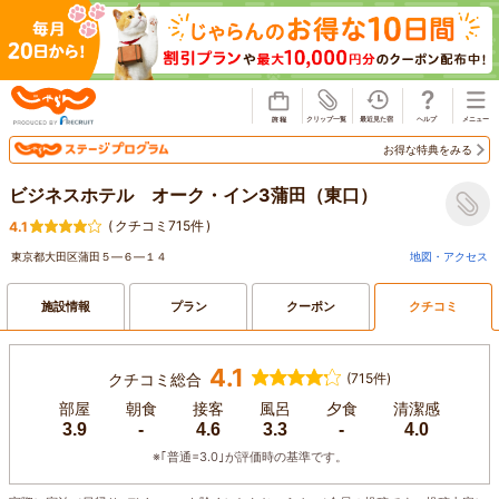
じゃらん
お得な特典をみる
ビジネスホテル オーク・イン3蒲田（東口）
(
クチコミ715件
)
4.1
東京都大田区蒲田５―６―１４
地図・アクセス
施設情報
プラン
クーポン
クチコミ
4.1
クチコミ総合
(715件)
部屋
朝食
接客
風呂
夕食
清潔感
3.9
-
4.6
3.3
-
4.0
※｢普通=3.0｣が評価時の基準です。