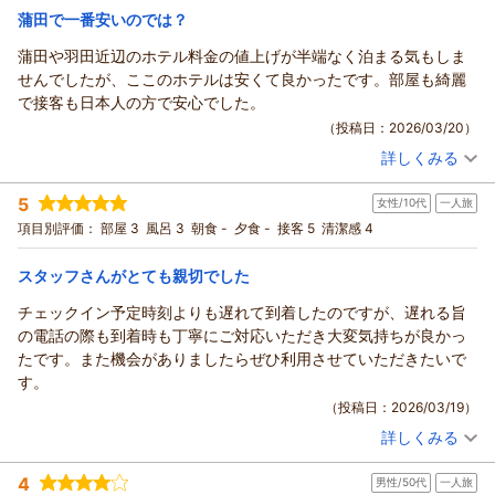
蒲田で一番安いのでは？
蒲田や羽田近辺のホテル料金の値上げが半端なく泊まる気もしま
せんでしたが、ここのホテルは安くて良かったです。部屋も綺麗
で接客も日本人の方で安心でした。
（投稿日：2026/03/20）
詳しくみる
宿泊時期：
2026年02月宿泊 (一人旅)
投稿者：
まーささん
(男性/50代)
5
女性/10代
一人旅
宿泊プラン：
☆シングル☆じゃらん ◎期間限定スペシャル価格◎
シングル
食事なし
項目別評価：
部屋 3
風呂 3
朝食 -
夕食 -
接客 5
清潔感 4
宿泊価格帯：
7,001～8,000円(大人一人あたり/税込)
スタッフさんがとても親切でした
チェックイン予定時刻よりも遅れて到着したのですが、遅れる旨
の電話の際も到着時も丁寧にご対応いただき大変気持ちが良かっ
たです。また機会がありましたらぜひ利用させていただきたいで
す。
（投稿日：2026/03/19）
詳しくみる
宿泊時期：
2026年02月宿泊 (一人旅)
投稿者：
なさん
(女性/10代)
4
男性/50代
一人旅
宿泊プラン：
☆シングル☆じゃらん ◎期間限定スペシャル価格◎