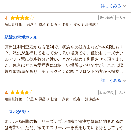
川沿いのお部屋で静かでした。
（投稿日：2026/06/14）
詳しくみる
宿泊時期：
2026年06月宿泊 (一人旅)
4
男性/60代
一人旅
投稿者：
はちわれさん
(女性/50代)
宿泊プラン：
☆シングル☆じゃらん ◎期間限定スペシャル価格◎
項目別評価：
部屋 4
風呂 3
朝食 -
夕食 -
接客 5
清潔感 4
シングル
食事なし
宿泊価格帯：
7,001～8,000円(大人一人あたり/税込)
駅近の穴場ホテル
蒲田は羽田空港からも便利で、横浜や渋谷方面などへの移動もＪ
Ｒ、私鉄が並行して走っており良い場所です。値段もリーズナブ
ルでＪＲ駅に徒歩数分と近いことから初めて利用させて頂きまし
た。東京はどこも愛煙家には厳しい場所ばかりですが、ここは喫
煙可能部屋があり、チェックインの際にフロントの方から提案し
てもらい、変更でき、助かりました。フロントの方だけでなく、
（投稿日：2026/05/20）
詳しくみる
清掃の方もしっかり明るく挨拶ができる良いホテルだと思いま
宿泊時期：
2026年05月宿泊 (一人旅)
す。門限あり(２５時)ではありますが、終電時間を考えれば十分で
4
女性/60代
一人旅
投稿者：
シュルルーさん
(男性/60代)
した。
宿泊プラン：
☆シングル☆じゃらん ◎期間限定スペシャル価格◎
項目別評価：
部屋 4
風呂 3
朝食 -
夕食 -
接客 5
清潔感 4
シングル
食事なし
宿泊価格帯：
6,001～7,000円(大人一人あたり/税込)
コスパが良い
ホテル代高騰の折、リーズナブル価格で清潔な部屋に泊まれるの
は有難い。ただ、家でＴスリーパーを愛用している身としてはや