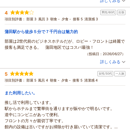
詳しくみる
すすめです。
宿泊時期：
2026年07月宿泊 (一人旅)
4
男性/60代
出張
投稿者：
nagi-Pさん
(女性/50代)
宿泊プラン：
☆シングル☆じゃらん ◎期間限定スペシャル価格◎
項目別評価：
部屋 3
風呂 3
朝食 -
夕食 -
接客 5
清潔感 3
シングル
食事なし
宿泊価格帯：
7,001～8,000円(大人一人あたり/税込)
蒲田駅から徒歩５分で７千円台は魅力的
部屋は2世代前のビジネスホテルだが、ロビー・フロントは綺麗で
接客も満足できる。 蒲田地区ではコスパ最強！
（投稿日：2026/06/27）
詳しくみる
宿泊時期：
2026年06月宿泊 (出張)
投稿者：
マーちゃんさん
(男性/60代)
5
女性/50代
一人旅
宿泊プラン：
☆シングル☆じゃらん ◎期間限定スペシャル価格◎
シングル
食事なし
項目別評価：
部屋 5
風呂 4
朝食 -
夕食 -
接客 5
清潔感 4
宿泊価格帯：
7,001～8,000円(大人一人あたり/税込)
また利用したい。
推し活で利用しています。
駅からホテルまで繁華街を通りますが賑やかで明るいです。
道中にコンビニがあって便利。
フロントの方々が親切丁寧です。
館内の設備は古いですがお掃除が行き届いていて清潔です。