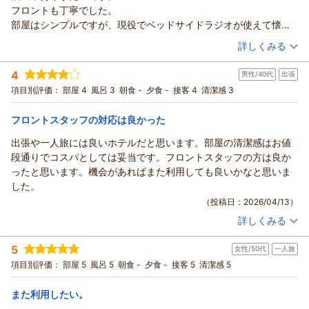
フロントも丁寧でした。
部屋はシンプルですが、現役でベッドサイドラジオが使えて懐か
しい気持ちになりました。
（投稿日：2026/04/15）
詳しくみる
駅にも近いですが、静かに泊まることが出来非常に満足できまし
宿泊時期：
2026年03月宿泊 (出張)
た。
4
男性/40代
出張
投稿者：
マテさん
(男性/30代)
また利用したいと思います。
宿泊プラン：
☆シングル☆じゃらん ◎期間限定スペシャル価格◎
項目別評価：
部屋 4
風呂 3
朝食 -
夕食 -
接客 4
清潔感 3
シングル
食事なし
宿泊価格帯：
7,001～8,000円(大人一人あたり/税込)
フロントスタッフの対応は良かった
出張や一人旅には良いホテルだと思います。部屋の清潔感はお値
段通りでコスパとしては妥当です。フロントスタッフの方は良か
ったと思います。機会があればまた利用しても良いかなと思いま
した。
（投稿日：2026/04/13）
詳しくみる
宿泊時期：
2026年04月宿泊 (出張)
投稿者：
モモさん
(男性/40代)
5
女性/50代
一人旅
宿泊プラン：
☆シングル☆じゃらん ◎期間限定スペシャル価格◎
シングル
食事なし
項目別評価：
部屋 5
風呂 5
朝食 -
夕食 -
接客 5
清潔感 5
宿泊価格帯：
7,001～8,000円(大人一人あたり/税込)
また利用したい。