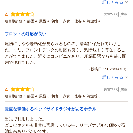
詳しくみる
宿泊時期：
2026年04月宿泊 (一人旅)
投稿者：
ちかさん
(女性/30代)
4
女性/50代
出張
宿泊プラン：
☆シングル☆じゃらん ◎期間限定スペシャル価格◎
シングル
食事なし
項目別評価：
部屋 4
風呂 4
朝食 -
夕食 -
接客 4
清潔感 4
宿泊価格帯：
7,001～8,000円(大人一人あたり/税込)
フロントの対応が良い
建物にはやや老朽化が見られるものの、清潔に保たれていまし
た。また、フロントデスクの対応も良く、気持ちよく滞在するこ
とができました。近くにコンビニがあり、JR蒲田駅からも徒歩圏
内で便利でした。
（投稿日：2026/04/19）
詳しくみる
宿泊時期：
2026年04月宿泊 (出張)
投稿者：
マリモさん
(女性/50代)
4
男性/30代
出張
宿泊プラン：
☆シングル☆じゃらん ◎期間限定スペシャル価格◎
シングル
食事なし
項目別評価：
部屋 4
風呂 3
朝食 -
夕食 -
接客 4
清潔感 3
宿泊価格帯：
7,001～8,000円(大人一人あたり/税込)
貴重な稼働するベッドサイドラジオがあるホテル
出張で利用しました。
どこのホテルも非常に高騰している中、リーズナブルな価格で宿
泊出来ありがたいです。