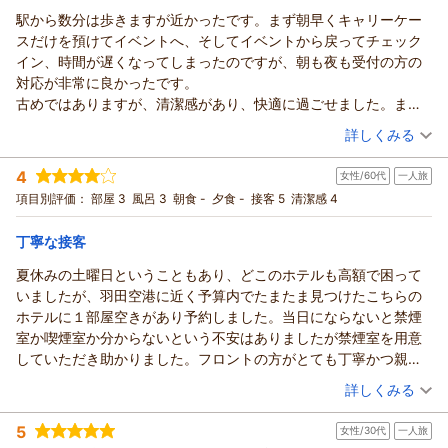
駅から数分は歩きますが近かったです。まず朝早くキャリーケー
スだけを預けてイベントへ、そしてイベントから戻ってチェック
イン、時間が遅くなってしまったのですが、朝も夜も受付の方の
対応が非常に良かったです。
古めではありますが、清潔感があり、快適に過ごせました。また
利用したいと思います！
（投稿日：2026/07/28）
詳しくみる
宿泊時期：
2026年05月宿泊 (一人旅)
4
女性/60代
一人旅
投稿者：
けんさん
(女性/50代)
宿泊プラン：
☆シングル☆じゃらん ◎期間限定スペシャル価格◎
項目別評価：
部屋 3
風呂 3
朝食 -
夕食 -
接客 5
清潔感 4
シングル
食事なし
宿泊価格帯：
6,001～7,000円(大人一人あたり/税込)
丁寧な接客
夏休みの土曜日ということもあり、どこのホテルも高額で困って
いましたが、羽田空港に近く予算内でたまたま見つけたこちらの
ホテルに１部屋空きがあり予約しました。当日にならないと禁煙
室か喫煙室か分からないという不安はありましたが禁煙室を用意
していただき助かりました。フロントの方がとても丁寧かつ親切
な接客でこちらも気持ちの良い気分で宿泊させていただきまし
（投稿日：2026/07/26）
詳しくみる
た。ありがとうございました。
宿泊時期：
2026年07月宿泊 (一人旅)
5
女性/30代
一人旅
投稿者：
さんごさん
(女性/60代)