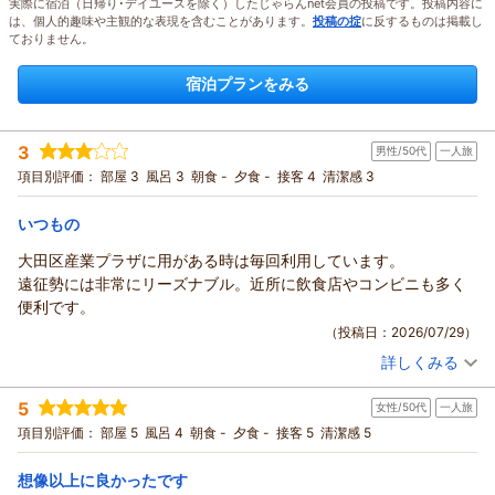
実際に宿泊（日帰り･デイユースを除く）したじゃらんnet会員の投稿です。投稿内容に
は、個人的趣味や主観的な表現を含むことがあります。
投稿の掟
に反するものは掲載し
ておりません。
宿泊プランをみる
3
男性/50代
一人旅
項目別評価：
部屋 3
風呂 3
朝食 -
夕食 -
接客 4
清潔感 3
いつもの
大田区産業プラザに用がある時は毎回利用しています。
遠征勢には非常にリーズナブル。近所に飲食店やコンビニも多く
便利です。
（投稿日：2026/07/29）
詳しくみる
宿泊時期：
2026年05月宿泊 (一人旅)
投稿者：
玉ちゃんさん
(男性/50代)
5
女性/50代
一人旅
宿泊プラン：
☆シングル☆じゃらん ◎期間限定スペシャル価格◎
シングル
食事なし
項目別評価：
部屋 5
風呂 4
朝食 -
夕食 -
接客 5
清潔感 5
宿泊価格帯：
7,001～8,000円(大人一人あたり/税込)
想像以上に良かったです