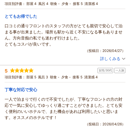
宿泊プラン：
☆シングル☆じゃらん ◎期間限定スペシャル価格◎
項目別評価：
部屋 4
風呂 4
朝食 -
夕食 -
接客 5
清潔感 4
シングル
食事なし
宿泊価格帯：
7,001～8,000円(大人一人あたり/税込)
とてもお得でした
口コミの通りフロントのスタッフの方がとても親切で安心して泊
まる事が出来ました。場所も駅から近く不安になる事もありませ
ん。方向音痴の私でも迷わず行けました。
とてもコスパが良いです。
（投稿日：2026/04/27）
詳しくみる
宿泊時期：
2026年04月宿泊 (一人旅)
投稿者：
くーままさん
(女性/60代)
5
女性/30代
一人旅
宿泊プラン：
☆シングル☆じゃらん ◎期間限定スペシャル価格◎
シングル
食事なし
項目別評価：
部屋 5
風呂 3
朝食 -
夕食 -
接客 5
清潔感 4
宿泊価格帯：
7,001～8,000円(大人一人あたり/税込)
丁寧な対応で安心
一人で泊まりで行くので不安でしたが、丁寧なフロントの方の対
応で一気に安心してゆっくり過ごすことができました。とても安
く便利のいいホテルで、また機会があれば利用したいと思いま
す。オススメのホテルです！
（投稿日：2026/04/26）