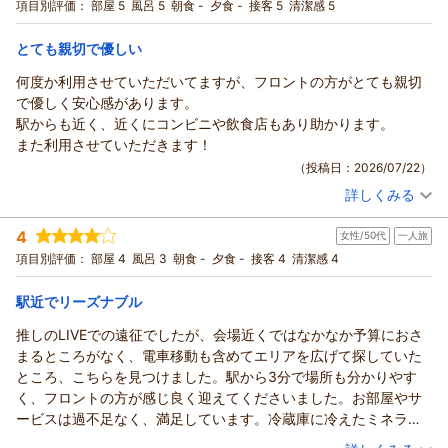
宿泊プラン：
☆シングル☆じゃらん ◎期間限定スペシャル価格◎
項目別評価：
部屋 5
風呂 5
朝食 -
夕食 -
接客 5
清潔感 5
シングル
食事なし
宿泊価格帯：
7,001～8,000円(大人一人あたり/税込)
とても親切で優しい
何度か利用させていただいてますが、フロントの方がとても親切
で優しく安心感があります。
駅からも近く、近くにコンビニや飲食店もあり助かります。
また利用させていただきます！
（投稿日：2026/07/22）
詳しくみる
宿泊時期：
2026年06月宿泊 (一人旅)
投稿者：
かなこさん
(女性/30代)
4
女性/50代
一人旅
宿泊プラン：
☆シングル☆じゃらん ◎期間限定スペシャル価格◎
シングル
食事なし
項目別評価：
部屋 4
風呂 3
朝食 -
夕食 -
接客 4
清潔感 4
宿泊価格帯：
7,001～8,000円(大人一人あたり/税込)
駅近でリーズナブル
推しのLIVEでの遠征でしたが、会場近くではなかなか予算におさ
まるところがなく、電車移動も含めてエリアを広げて探していた
ところ、こちらを見つけました。駅から3分で場所も分かりやす
く、フロントの方が感じ良く迎えてくださいました。お部屋やサ
ービスは過不足なく、満足しています。冷蔵庫に冷えたミネラル
ウフォーターが入っていたのは酷暑に嬉しいサービスでした。お
（投稿日：2026/07/20）