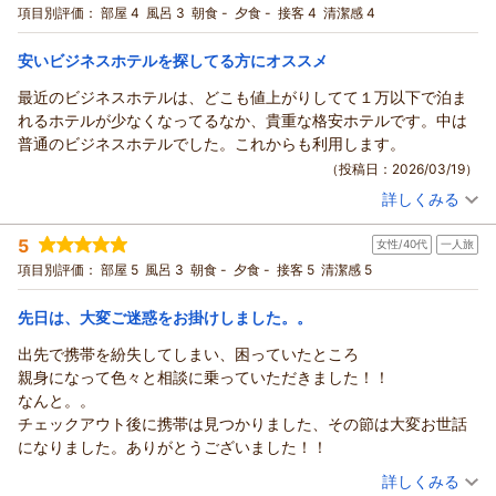
シングル
食事なし
項目別評価：
部屋 4
風呂 3
朝食 -
夕食 -
接客 4
清潔感 4
宿泊価格帯：
7,001～8,000円(大人一人あたり/税込)
安いビジネスホテルを探してる方にオススメ
最近のビジネスホテルは、どこも値上がりしてて１万以下で泊ま
れるホテルが少なくなってるなか、貴重な格安ホテルです。中は
普通のビジネスホテルでした。これからも利用します。
（投稿日：2026/03/19）
詳しくみる
宿泊時期：
2026年02月宿泊 (一人旅)
投稿者：
jadeさん
(男性/50代)
5
女性/40代
一人旅
宿泊プラン：
☆シングル☆じゃらん ◎期間限定スペシャル価格◎
シングル
食事なし
項目別評価：
部屋 5
風呂 3
朝食 -
夕食 -
接客 5
清潔感 5
宿泊価格帯：
7,001～8,000円(大人一人あたり/税込)
先日は、大変ご迷惑をお掛けしました。。
出先で携帯を紛失してしまい、困っていたところ
親身になって色々と相談に乗っていただきました！！
なんと。。
チェックアウト後に携帯は見つかりました、その節は大変お世話
になりました。ありがとうございました！！
（投稿日：2026/03/10）
詳しくみる