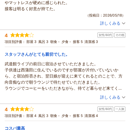
やマットレスが硬めに感じられた。
接客は明るく好意が持てた。
（投稿日：2026/05/18）
詳しくみる
宿泊時期：
2026年05月宿泊 (一人旅)
投稿者：
ともさん
(女性/60代)
4
女性/60代
その他
宿泊プラン：
☆シングル☆じゃらん ◎期間限定スペシャル価格◎
シングル
食事なし
項目別評価：
部屋 3
風呂 3
朝食 -
夕食 -
接客 5
清潔感 3
宿泊価格帯：
7,001～8,000円(大人一人あたり/税込)
スタッフさんがとても親切でした。
武道館ライブの前日に宿泊させていただきました。
子供達は西蒲田に住んでいるのですが部屋が片付いていないか
ら、と宿泊拒否され、翌日娘が迎えに来てくれるとのことで、方
向音痴なので朝ラウンジで待たせていただきました。
ラウンジでコーヒーをいただきながら、待てど暮らせど来てくれ
ず。
（投稿日：2026/05/10）
詳しくみる
11時過ぎに駅まで来て、と連絡あり。
宿泊時期：
2026年04月宿泊 (その他)
ラウンジは11時までだったのに待たせてくださってありがとうご
4
女性/60代
一人旅
投稿者：
めぐたんさん
(女性/60代)
ざいました。
宿泊プラン：
☆シングル☆じゃらん ◎期間限定スペシャル価格◎
項目別評価：
部屋 4
風呂 3
朝食 -
夕食 -
接客 5
清潔感 4
ホテル出たらコンビニのところまでは来てくれてました。
シングル
食事なし
親切にしてくださり、本当にありがとうございました。
宿泊価格帯：
7,001～8,000円(大人一人あたり/税込)
コスパ最高