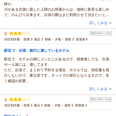
静か。
川がある北側に面した上階のお部屋からは、地味に夜景も楽しめ
て、のんびり出来ます。出張の際はまた利用させて頂きたいと思
います。
（投稿日：2026/02/14）
詳しくみる
宿泊時期：
2026年02月宿泊 (出張)
3
男性/60代
出張
投稿者：
おすうさん
(男性/40代)
宿泊プラン：
☆シングル☆じゃらん ◎期間限定スペシャル価格◎
項目別評価：
部屋 3
風呂 3
朝食 -
夕食 -
接客 3
清潔感 4
シングル
食事なし
宿泊価格帯：
7,001～8,000円(大人一人あたり/税込)
駅近で、出張、旅行に適しているホテル
駅近で、ホテルの側にコンビニがあるので、朝食無しでも、出張
や一人旅には、適してます。
ただ、出張で、まとめて予約する場合、ホテルでは、領収書を発
行しないので、要注意です。ネットでの発行となりますので、良
く確認が必要。
（投稿日：2026/02/09）
詳しくみる
宿泊時期：
2026年01月宿泊 (出張)
3
男性/30代
出張
投稿者：
uemuraさん
(男性/60代)
宿泊プラン：
☆シングル☆じゃらん ◎期間限定スペシャル価格◎
項目別評価：
部屋 5
風呂 2
朝食 -
夕食 -
接客 5
清潔感 3
シングル
食事なし
宿泊価格帯：
7,001～8,000円(大人一人あたり/税込)