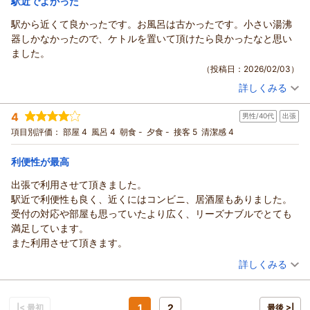
駅近でよかった
駅から近くて良かったです。お風呂は古かったです。小さい湯沸
器しかなかったので、ケトルを置いて頂けたら良かったなと思い
ました。
（投稿日：2026/02/03）
詳しくみる
宿泊時期：
2026年01月宿泊 (出張)
投稿者：
ひでーんさん
(男性/30代)
4
男性/40代
出張
宿泊プラン：
☆シングル☆じゃらん ◎期間限定スペシャル価格◎
シングル
食事なし
項目別評価：
部屋 4
風呂 4
朝食 -
夕食 -
接客 5
清潔感 4
宿泊価格帯：
7,001～8,000円(大人一人あたり/税込)
利便性が最高
出張で利用させて頂きました。
駅近で利便性も良く、近くにはコンビニ、居酒屋もありました。
受付の対応や部屋も思っていたより広く、リーズナブルでとても
満足しています。
また利用させて頂きます。
（投稿日：2026/01/31）
詳しくみる
宿泊時期：
2026年01月宿泊 (出張)
投稿者：
もんちさん
(男性/40代)
宿泊プラン：
☆シングル☆じゃらん ◎期間限定スペシャル価格◎
1
2
|< 最初
最後 >|