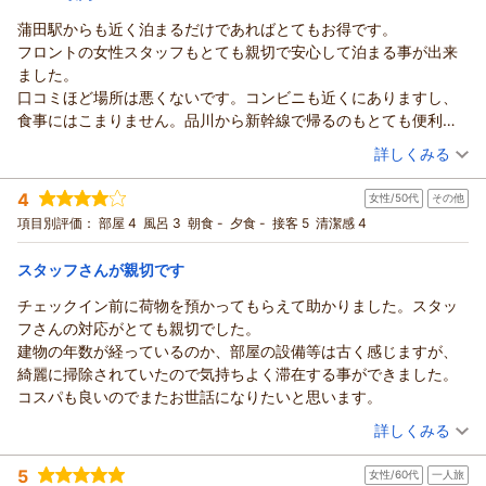
次回も子供達のところに泊めてもらえなかったら宿泊させていた
だきたいと思います。
蒲田駅からも近く泊まるだけであればとてもお得です。
お世話になりました。
フロントの女性スタッフもとても親切で安心して泊まる事が出来
ました。
口コミほど場所は悪くないです。コンビニも近くにありますし、
食事にはこまりません。品川から新幹線で帰るのもとても便利で
した
（投稿日：2026/04/30）
詳しくみる
宿泊時期：
2026年04月宿泊 (一人旅)
4
女性/50代
その他
投稿者：
くーままさん
(女性/60代)
宿泊プラン：
☆シングル☆じゃらん ◎期間限定スペシャル価格◎
項目別評価：
部屋 4
風呂 3
朝食 -
夕食 -
接客 5
清潔感 4
シングル
食事なし
宿泊価格帯：
7,001～8,000円(大人一人あたり/税込)
スタッフさんが親切です
チェックイン前に荷物を預かってもらえて助かりました。スタッ
フさんの対応がとても親切でした。
建物の年数が経っているのか、部屋の設備等は古く感じますが、
綺麗に掃除されていたので気持ちよく滞在する事ができました。
コスパも良いのでまたお世話になりたいと思います。
（投稿日：2026/04/27）
詳しくみる
宿泊時期：
2026年04月宿泊 (その他)
5
女性/60代
一人旅
投稿者：
ユノンさん
(女性/50代)