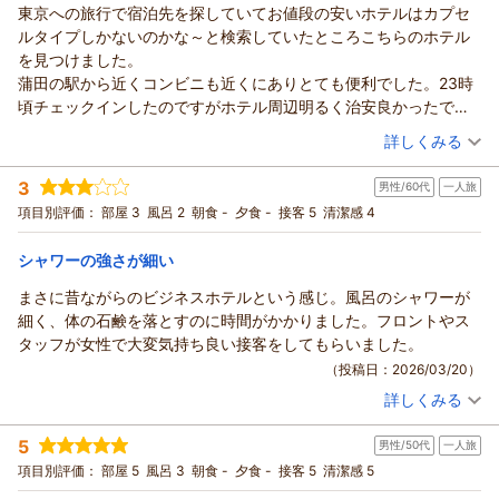
東京への旅行で宿泊先を探していてお値段の安いホテルはカプセ
ルタイプしかないのかな～と検索していたところこちらのホテル
を見つけました。
蒲田の駅から近くコンビニも近くにありとても便利でした。23時
頃チェックインしたのですがホテル周辺明るく治安良かったで
す。
（投稿日：2026/04/13）
詳しくみる
スタッフの方が親切でとても丁寧でした。
宿泊時期：
2026年04月宿泊 (一人旅)
お部屋の中も清潔で過ごしやすかったです。
3
男性/60代
一人旅
投稿者：
はちわれさん
(女性/50代)
よく推し活で東京へ来るのですが
宿泊プラン：
☆シングル☆じゃらん ◎期間限定スペシャル価格◎
項目別評価：
部屋 3
風呂 2
朝食 -
夕食 -
接客 5
清潔感 4
次からはこちらのホテルを利用することに決めました。
シングル
食事なし
宿泊価格帯：
7,001～8,000円(大人一人あたり/税込)
シャワーの強さが細い
まさに昔ながらのビジネスホテルという感じ。風呂のシャワーが
細く、体の石鹸を落とすのに時間がかかりました。フロントやス
タッフが女性で大変気持ち良い接客をしてもらいました。
（投稿日：2026/03/20）
詳しくみる
宿泊時期：
2026年03月宿泊 (一人旅)
投稿者：
たかぴーさん
(男性/60代)
5
男性/50代
一人旅
宿泊プラン：
☆シングル☆じゃらん ◎期間限定スペシャル価格◎
シングル
食事なし
項目別評価：
部屋 5
風呂 3
朝食 -
夕食 -
接客 5
清潔感 5
宿泊価格帯：
7,001～8,000円(大人一人あたり/税込)