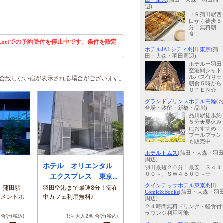
田 東京
(蒲田・大森・羽田周
辺)
ＪＲ蒲田駅西
口から徒歩５
分！無料朝
食！
netでの予約受付を停止中です。条件を設定
ホテルJALシティ羽田 東京
(蒲
田・大森・羽田周辺)
ホテルー羽田
空港間シャト
ルバス有り☆
に合致しない宿が表示される場合がございます。
朝食５時から
ＯＰＥＮ☆
グランドプリンスホテル高輪
(
台場・汐留・新橋・品川)
品川駅徒歩約
５分★夏休み
におすすめ！
プールプラン
も販売中
ホテルトムス
(蒲田・大森・羽
周辺)
ホテル オリエンタル
羽田最短２０分！最安 Ｓ４４
００～、ＳＷ４８００～☆
エクスプレス 東京
蒲田
クインテッサホテル東京羽田
！蒲田駅
羽田空港まで最速8分！滞在
Comic&Books
(蒲田・大森・羽
トメントホ
中カフェ利用無料♪
周辺)
２４時間無料ドリンク・軽食付
ラウンジ利用可能
合計(税込)
1泊 大人2名
合計(税込)