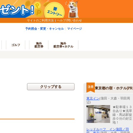
サイトのご利用方法
ヘルプ/問い合わせ
予約照会・変更・キャンセル
マイページ
海外
海外
ゴルフ
航空券
航空券+ホテル
クリップする
東京都の宿・ホテル[PR
東京イン
(蒲田・大森・羽田周
辺)
★駐車場１３
台あり★浅草
線・馬込駅徒
歩０分の好立
地！
レッドルーフ イン蒲田／羽