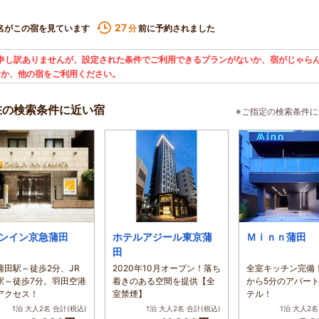
27
名がこの宿を見ています
前に予約されました
分
申し訳ありませんが、設定された条件でご利用できるプランがないか、宿がじゃらん
すか、他の宿をご利用ください。
在の検索条件に近い宿
※ご指定の検索条件
ンイン京急蒲田
ホテルアジール東京蒲
Ｍｉｎｎ蒲田
田
蒲田駅～徒歩2分、JR
2020年10月オープン！落ち
全室キッチン完備
駅～徒歩7分。羽田空港
着きのある空間を提供【全
から5分のアパー
アクセス！
室禁煙】
テル！
1泊 大人2名
合計(税込)
1泊 大人2名
合計(税込)
1泊 大人2名