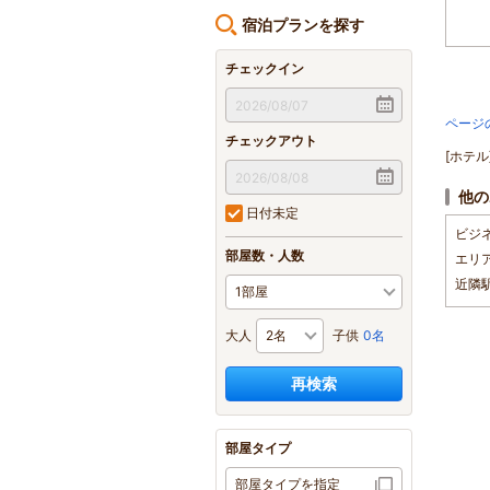
宿泊プランを探す
チェックイン
ページ
チェックアウト
[ホテ
他の
日付未定
ビジ
部屋数・人数
エリ
近隣
大人
子供
0名
再検索
部屋タイプ
部屋タイプを指定