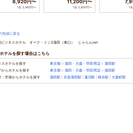
6,920円〜
11,200円〜
7,
1名 3,460円〜
1名 5,600円〜
1名
の先頭に戻る
ル]ビジネスホテル オーク・イン3蒲田（東口） じゃらんnet
ホテルを探す場合はこちら
ネスホテルを探す
東京都
>
蒲田・大森・羽田周辺
>
蒲田駅
アからホテルを探す
東京都
>
蒲田・大森・羽田周辺
>
蒲田駅
駅・空港からホテルを探す
蒲田駅
|
京急蒲田駅
|
蓮沼駅
|
糀谷駅
|
大森町駅