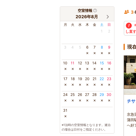
空室情報
3
2026年8月
月
火
水
木
金
土
日
1
2
し直
現
3
4
5
6
7
8
9
×
×
×
×
10
11
12
13
14
15
16
×
×
×
×
×
×
×
17
18
19
20
21
22
23
×
×
×
×
×
×
×
24
25
26
27
28
29
30
×
×
×
×
×
×
×
チサ
31
京急
×
蒲田
※1泊時の空室情報となります。連泊
へ好
の場合は日付をご指定ください。