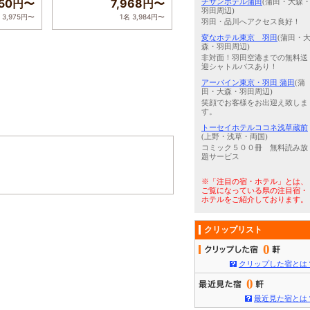
950円〜
7,968円〜
チサンホテル蒲田
(蒲田・大森
羽田周辺)
 3,975円〜
1名 3,984円〜
羽田・品川へアクセス良好！
変なホテル東京 羽田
(蒲田・
森・羽田周辺)
非対面！羽田空港までの無料送
迎シャトルバスあり！
アーバイン東京・羽田 蒲田
(蒲
田・大森・羽田周辺)
笑顔でお客様をお出迎え致しま
す。
トーセイホテルココネ浅草蔵前
(上野・浅草・両国)
コミック５００冊 無料読み放
題サービス
※「注目の宿・ホテル」とは、
ご覧になっている県の注目宿・
ホテルをご紹介しております。
クリップリスト
0
クリップした宿とは
0
最近見た宿とは