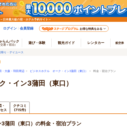
 ～日本最大級の宿・ホテル予約サイト～
ログイン
会員登録
お得な特典をみる
ゃらんパック
遊び・体験
観光ガイド
レンタカー
航空券
（交通＋宿泊）
日帰り・デイユース
田・大森・羽田周辺
>
ビジネスホテル オーク・イン3蒲田（東口）
> 料金・宿泊プラン
ク・イン3蒲田（東口）
図・
クチコミ
セス
(715件)
ン3蒲田（東口）の料金・宿泊プラン