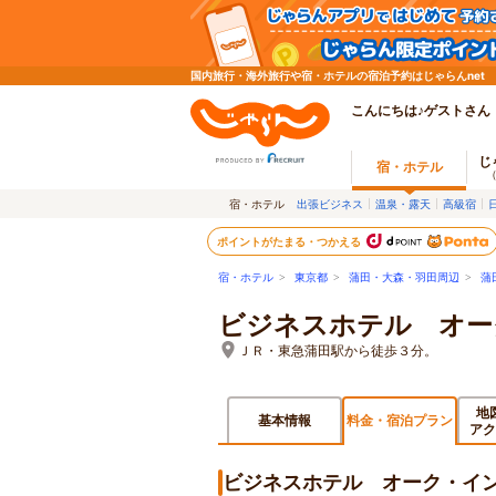
国内旅行・海外旅行や宿・ホテルの宿泊予約はじゃらんnet
こんにちは♪ゲストさん
じ
宿・ホテル
宿・ホテル
出張ビジネス
温泉・露天
高級宿
ポイントがたまる・つかえる
宿・ホテル
>
東京都
>
蒲田・大森・羽田周辺
>
蒲
ビジネスホテル オー
ＪＲ・東急蒲田駅から徒歩３分。
地
基本情報
料金・宿泊プラン
アク
ビジネスホテル オーク・イ