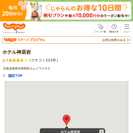
じゃらん
お得な特典をみる
ホテル神居岩
(
クチコミ333件
)
3.7
北海道留萌市留萌村カムイワ４９５
施設TOP
ホテル神居岩