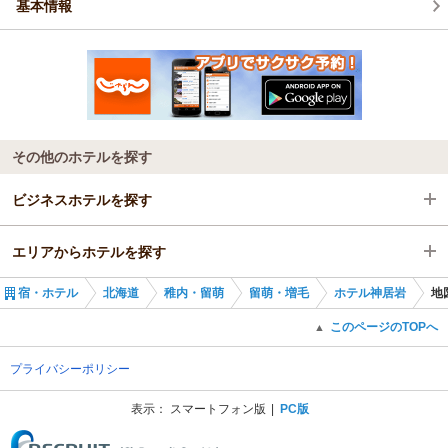
基本情報
その他のホテルを探す
ビジネスホテルを探す
エリアからホテルを探す
北海道
宿・ホテル
北海道
稚内・留萌
留萌・増毛
ホテル神居岩
地
稚内・留萌
北海道
このページのTOPへ
▲
留萌・増毛
稚内・留萌
プライバシーポリシー
留萌・増毛
表示：
スマートフォン版
PC版
(C) Recruit Co., Ltd.