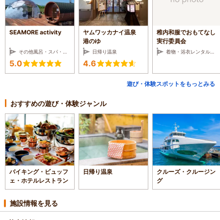
SEAMORE activity
ヤムワッカナイ温泉
稚内和服でおもてなし
港のゆ
実行委員会
その他風呂・スパ・サロン
日帰り温泉
着物・浴衣レンタル・着付け体験
5.0
4.6
遊び・体験スポットをもっとみる
おすすめの遊び・体験ジャンル
バイキング・ビュッフ
日帰り温泉
クルーズ・クルージン
ェ・ホテルレストラン
グ
施設情報を見る