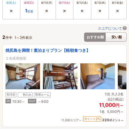
8/8
(土)
8/9
(日)
8/10
(月)
8/11
(火)
8/12
(水)
8/13
(木)
8/14
(金)
×
×
×
×
×
×
1
部屋
スコアについて
2
おすすめ順
安い順
件中
1
～
2
件表示
焼尻島を満喫！素泊まりプラン【軽朝食つき】
２名様用個室
1泊
大人2名
和洋室
朝のみ
禁煙ルーム
合計(税込)
IN
OUT
15:30～
～9:00
11,000
円～
1名
5,500円～
2
ポイント
%
220
11,000スコア～
ポイント～