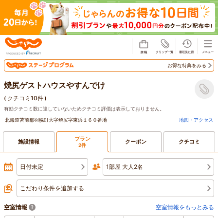
じゃらん
お得な特典をみる
焼尻ゲストハウスやすんでけ
(
クチコミ10件
)
有効クチコミ数に達していないためクチコミ評価は表示しておりません。
北海道苫前郡羽幌町大字焼尻字東浜１６０番地
地図・アクセス
プラン
施設情報
クーポン
クチコミ
2件
日付未定
1部屋 大人2名
こだわり条件を追加する
空室情報
空室情報をもっとみる