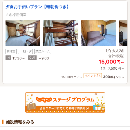
夕食お手伝いプラン【軽朝食つき】
２名様用個室
1泊
大人2名
和洋室
朝・夕
禁煙ルーム
合計(税込)
IN
OUT
15:30～
～9:00
15,000
円～
1名
7,500円～
2
ポイント
%
300
15,000スコア～
ポイント～
施設情報をみる