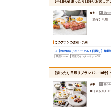
【平日限定 湯ったり日帰りお試しプラン 
食事：
昼のみ
【通年】汎用 
このプランの詳細・予約
□【2026年リニューアル！日帰り】禁煙
禁煙ルーム
部屋でインターネットOK
【湯ったり日帰りプラン 12～18時】ラン
食事：
昼のみ
■【鉄板焼THE