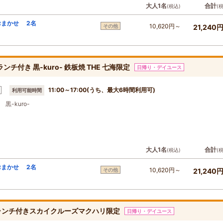
大人1名
合計
(税込)
(
おまかせ 2名
10,620円～
その他
21,240
チ付き 黒-kuro- 鉄板焼 THE 七海限定
日帰り・デイユース
11:00～17:00(うち、最大6時間利用可)
利用可能時間
黒-kuro-
大人1名
合計
(税込)
(
おまかせ 2名
10,620円～
その他
21,240
】ランチ付きスカイクルーズマクハリ限定
日帰り・デイユース