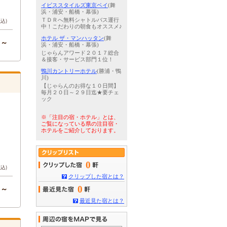
イビススタイルズ東京ベイ
(舞
浜・浦安・船橋・幕張)
ＴＤＲへ無料シャトルバス運行
税込)
中！こだわりの朝食もオススメ♪
ホテル ザ・マンハッタン
(舞
円～
浜・浦安・船橋・幕張)
じゃらんアワード２０１７総合
＆接客・サービス部門１位！
鴨川カントリーホテル
(勝浦・鴨
川)
【じゃらんのお得な１０日間】
毎月２０日～２９日迄★要チェ
ック
※「注目の宿・ホテル」とは、
ご覧になっている県の注目宿・
ホテルをご紹介しております。
0
税込)
クリップした宿とは？
0
円～
最近見た宿とは？