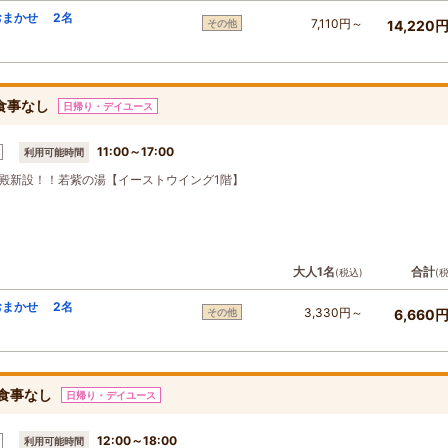
おまかせ 2名
7,110円～
その他
14,220
食事なし
日帰り・デイユース
11:00～17:00
利用可能時間
殿新設！！若紫の湯【イーストウイング1階】
大人1名
合計
(税込)
(
おまかせ 2名
3,330円～
その他
6,660
】食事なし
日帰り・デイユース
12:00～18:00
利用可能時間