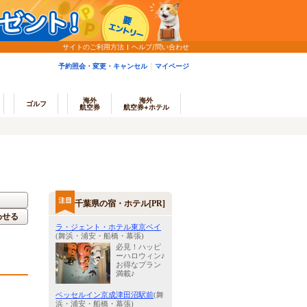
サイトのご利用方法
ヘルプ/問い合わせ
予約照会・変更・キャンセル
マイページ
海外
海外
ゴルフ
航空券
航空券+ホテル
千葉県の宿・ホテル[PR]
わせる
ラ・ジェント・ホテル東京ベイ
(舞浜・浦安・船橋・幕張)
必見！ハッピ
ーハロウィン♪
お得なプラン
満載♪
ベッセルイン京成津田沼駅前
(舞
浜・浦安・船橋・幕張)