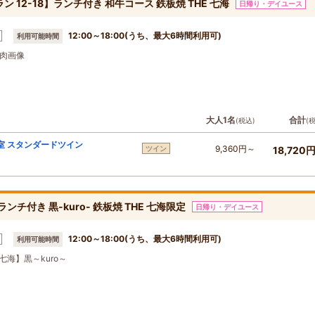
12-18】ランチ付き 和牛コース 鉄板焼 THE 七海
日帰り・デイユース
12:00～18:00(うち、最大6時間利用可)
利用可能時間
肉画像
大人1名
合計
(税込)
(
室 スタンダードツイン
9,360円～
ツイン
18,720
チ付き 黒-kuro- 鉄板焼 THE 七海限定
日帰り・デイユース
12:00～18:00(うち、最大6時間利用可)
利用可能時間
七海】黒～kuro～