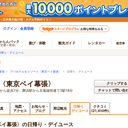
 ～日本最大級の宿・ホテル予約サイト～
ログイン
会員登録
お得な特典をみる
ゃらんパック
遊び・体験
観光ガイド
レンタカー
航空券
（交通＋宿泊）
日帰り・デイユース
幕張
>
アパホテル＆リゾート〈東京ベイ幕張〉
> 日帰り・デイユース
〈東京ベイ幕張〉
クリップする
チャットで問い合
から徒歩7分。舞浜駅から京葉線快速で3駅18分
地図・
お知らせ・
日帰り・
クチコミ
真
周辺観光
アクセス
ブログ
デイユース
(21,410件)
ベイ幕張〉の日帰り・デイユース