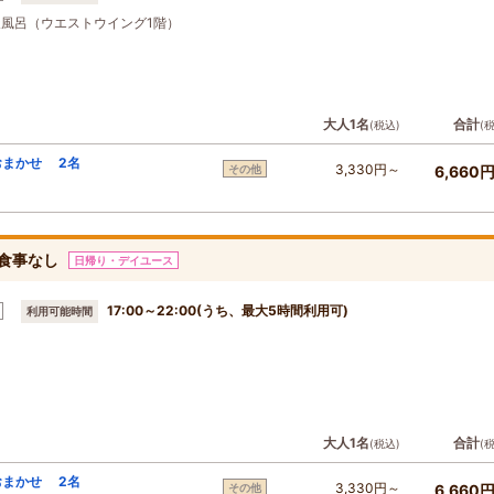
天風呂（ウエストウイング1階）
大人1名
合計
(税込)
(
おまかせ 2名
3,330円～
その他
6,660
】食事なし
日帰り・デイユース
17:00～22:00(うち、最大5時間利用可)
利用可能時間
大人1名
合計
(税込)
(
おまかせ 2名
3,330円～
その他
6,660