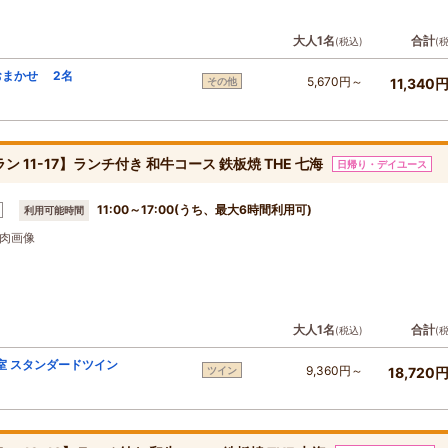
大人1名
合計
(税込)
(
おまかせ 2名
5,670円～
その他
11,340
11-17】ランチ付き 和牛コース 鉄板焼 THE 七海
日帰り・デイユース
11:00～17:00(うち、最大6時間利用可)
利用可能時間
肉画像
大人1名
合計
(税込)
(
室 スタンダードツイン
9,360円～
ツイン
18,720