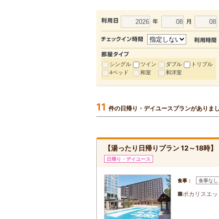
シングル
ツイン
ダブル
トリプル
4ベッド
和室
和洋室
11
件の日帰り・デイユースプランがありま
【湯ったり日帰りプラン 12～18時】
日帰り・デイユース
食事：
食事なし
■ポカリスエッ