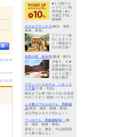
■１０階スカ
イラウンジ利
用可能！■１
８歳以下添い
寝無料
ホテルフランクス
(舞浜・浦安・
船橋・幕張)
ファミリー旅
行にもオスス
メ！駅徒歩５
分の好立地！
旬彩の宿 緑水亭
(勝浦・鴨川)
ンについて
夕食５．０★
山里の静かな
和風旅館でゆ
ったりと過ご
す旅の贅沢
金について
グランパークホテル パネック
ス千葉
(千葉・市原)
舞浜までお車で約３０分♪京葉道
穴川ＩＣすぐ♪朝食バイキング◎
レオ癒カプセルホテル 西船橋
店
(舞浜・浦安・船橋・幕張)
当日予約２８００円から！！
アパホテル〈西船橋駅前〉
(舞
浜・浦安・船橋・幕張)
幕張メッセ、舞浜、中山競馬場
から乗り換えなし！