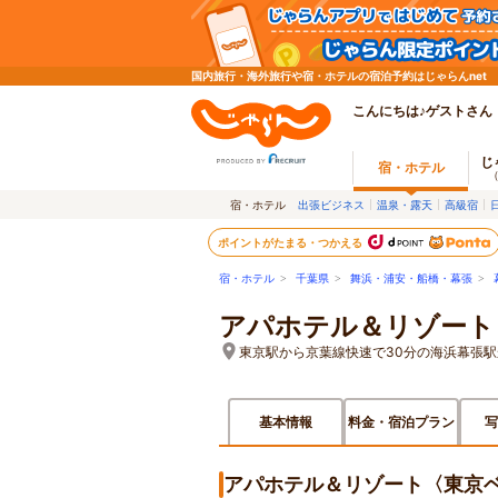
国内旅行・海外旅行や宿・ホテルの宿泊予約はじゃらんnet
こんにちは♪ゲストさん
じ
宿・ホテル
宿・ホテル
出張ビジネス
温泉・露天
高級宿
ポイントがたまる・つかえる
宿・ホテル
>
千葉県
>
舞浜・浦安・船橋・幕張
>
アパホテル＆リゾート
東京駅から京葉線快速で30分の海浜幕張駅
基本情報
料金・宿泊プラン
写
アパホテル＆リゾート〈東京