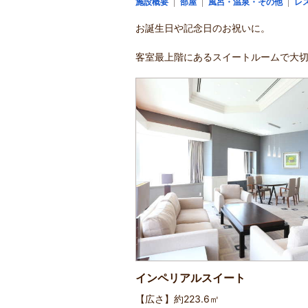
施設概要
部屋
風呂・温泉・その他
レ
お誕生日や記念日のお祝いに。
客室最上階にあるスイートルームで大
インペリアルスイート
【広さ】約223.6㎡