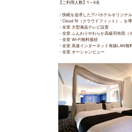
【ご利用人数】1～4名
・快眠を追求したアパホテルオリジナ
「Cloud fit（クラウドフィット）」を
・全室 大型液晶テレビ設置
・全室 ふんわりやわらか高級羽布団（
・全室 Wi-Fi無料接続
・全室 高速インターネット有線LAN
・全室 オーシャンビュー