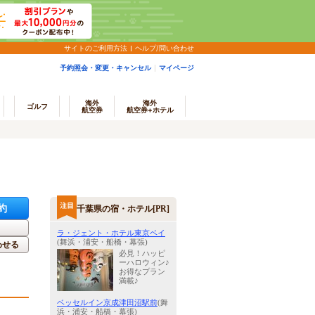
サイトのご利用方法
ヘルプ/問い合わせ
予約照会・変更・キャンセル
マイページ
海外
海外
ゴルフ
航空券
航空券+ホテル
約
千葉県の宿・ホテル[PR]
ラ・ジェント・ホテル東京ベイ
(舞浜・浦安・船橋・幕張)
わせる
必見！ハッピ
ーハロウィン♪
お得なプラン
満載♪
ベッセルイン京成津田沼駅前
(舞
浜・浦安・船橋・幕張)