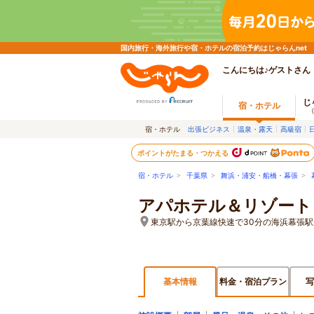
国内旅行・海外旅行や宿・ホテルの宿泊予約はじゃらんnet
こんにちは♪ゲストさん
じ
宿・ホテル
宿・ホテル
出張ビジネス
温泉・露天
高級宿
ポイントがたまる・つかえる
宿・ホテル
>
千葉県
>
舞浜・浦安・船橋・幕張
>
アパホテル＆リゾート
東京駅から京葉線快速で30分の海浜幕張駅
基本情報
料金・宿泊プラン
写