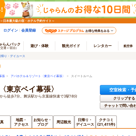
 ～日本最大級の宿・ホテル予約サイト～
ログイン
会員登録
お得な特典をみる
ゃらんパック
遊び・体験
観光ガイド
レンタカー
航空券
（交通＋宿泊）
日帰り・デイユース
幕張
>
アパホテル＆リゾート〈東京ベイ幕張〉
> スイートルーム
〈東京ベイ幕張〉
空室検索・予
から徒歩7分。舞浜駅から京葉線快速で3駅18分
クリップする
チャットで問い合
地図・
お知らせ・
日帰り・
クチコミ
真
周辺観光
アクセス
ブログ
デイユース
(21,411件)