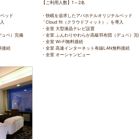
【ご利用人数】1～2名
ルベッド
・快眠を追求したアパホテルオリジナルベッド
導入
「Cloud fit（クラウドフィット）」を導入
・全室 大型液晶テレビ設置
デュベ）完備
・全室 ふんわりやわらか高級羽布団（デュベ）完
・全室 Wi-Fi無料接続
無料接続
・全室 高速インターネット有線LAN無料接続
・全室 オーシャンビュー