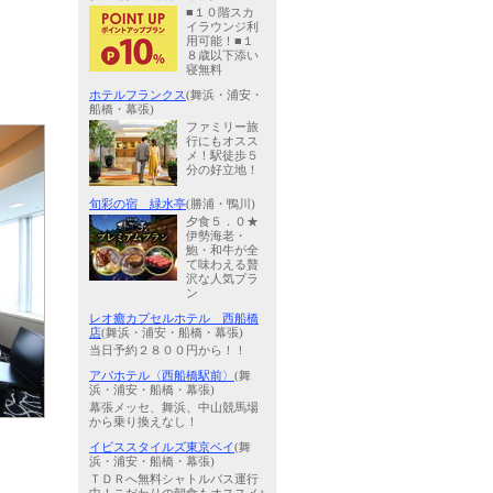
■１０階スカ
イラウンジ利
用可能！■１
８歳以下添い
寝無料
ホテルフランクス
(舞浜・浦安・
船橋・幕張)
ファミリー旅
行にもオスス
メ！駅徒歩５
分の好立地！
旬彩の宿 緑水亭
(勝浦・鴨川)
夕食５．０★
伊勢海老・
鮑・和牛が全
て味わえる贅
沢な人気プラ
ン
レオ癒カプセルホテル 西船橋
店
(舞浜・浦安・船橋・幕張)
当日予約２８００円から！！
アパホテル〈西船橋駅前〉
(舞
浜・浦安・船橋・幕張)
幕張メッセ、舞浜、中山競馬場
から乗り換えなし！
イビススタイルズ東京ベイ
(舞
浜・浦安・船橋・幕張)
ＴＤＲへ無料シャトルバス運行