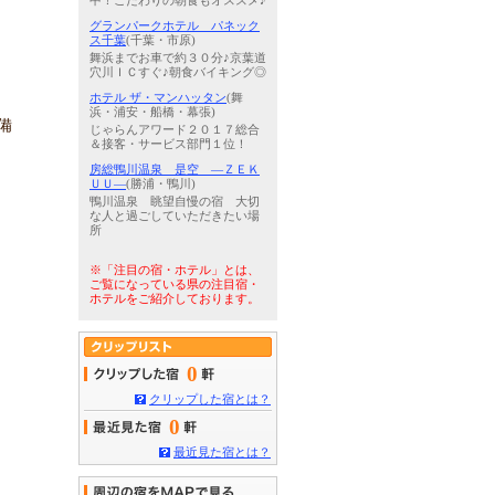
中！こだわりの朝食もオススメ♪
グランパークホテル パネック
ス千葉
(千葉・市原)
舞浜までお車で約３０分♪京葉道
穴川ＩＣすぐ♪朝食バイキング◎
ホテル ザ・マンハッタン
(舞
浜・浦安・船橋・幕張)
備
じゃらんアワード２０１７総合
＆接客・サービス部門１位！
房総鴨川温泉 是空 ―ＺＥＫ
ＵＵ―
(勝浦・鴨川)
鴨川温泉 眺望自慢の宿 大切
な人と過ごしていただきたい場
所
※「注目の宿・ホテル」とは、
ご覧になっている県の注目宿・
ホテルをご紹介しております。
0
クリップした宿とは？
0
最近見た宿とは？