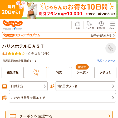
じゃらん
お得な特典をみる
ハリスホテルＥＡＳＴ
(
クチコミ45件
)
4.2
群馬県高崎市北双葉町５－１
地図・アクセス
配布中
プラン
施設情報
写真
クーポン
クチコミ
0件
日付未定
1部屋 大人2名
こだわり条件を追加する
クーポンを確認する