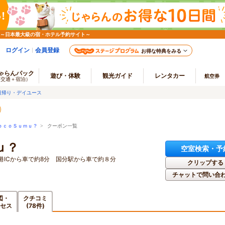
 ～日本最大級の宿・ホテル予約サイト～
ログイン
会員登録
お得な特典をみる
ゃらんパック
遊び・体験
観光ガイド
レンタカー
航空券
（交通＋宿泊）
日帰り・デイユース
ｏｃｏＳｕｍｕ？
> クーポン一覧
ｕ？
空室検索・予
港ICから車で約8分 国分駅から車で約８分
クリップする
チャットで問い合
図・
クチコミ
セス
(78件)