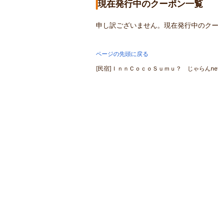
現在発行中のクーポン一覧
申し訳ございません。現在発行中のク
ページの先頭に戻る
[民宿]ＩｎｎＣｏｃｏＳｕｍｕ？ じゃらんne