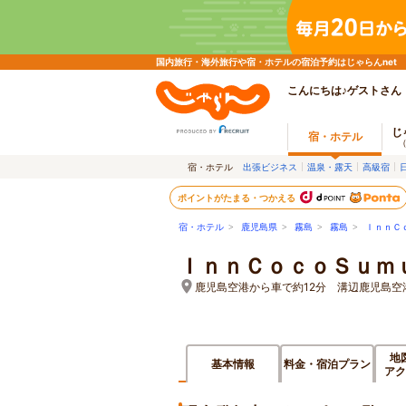
国内旅行・海外旅行や宿・ホテルの宿泊予約はじゃらんnet
こんにちは♪ゲストさん
じ
宿・ホテル
宿・ホテル
出張ビジネス
温泉・露天
高級宿
ポイントがたまる・つかえる
宿・ホテル
>
鹿児島県
>
霧島
>
霧島
>
ＩｎｎＣ
ＩｎｎＣｏｃｏＳｕｍ
鹿児島空港から車で約12分 溝辺鹿児島空
地
基本情報
料金・宿泊プラン
アク