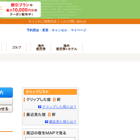
サイトのご利用方法
ヘルプ/問い合わせ
予約照会・変更・キャンセル
マイページ
海外
海外
ゴルフ
航空券
航空券+ホテル
約
0
クリップした宿とは？
わせる
0
最近見た宿とは？