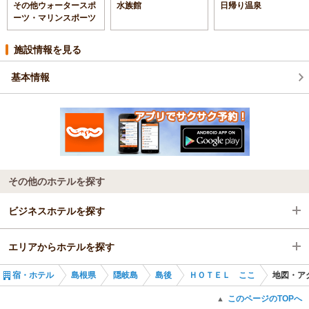
その他ウォータースポ
水族館
日帰り温泉
ーツ・マリンスポーツ
施設情報を見る
基本情報
その他のホテルを探す
ビジネスホテルを探す
エリアからホテルを探す
島根県
宿・ホテル
島根県
隠岐島
島後
ＨＯＴＥＬ ここ
地図・ア
隠岐島
島根県
このページのTOPへ
▲