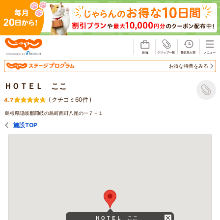
じゃらん
お得な特典をみる
ＨＯＴＥＬ ここ
(
クチコミ60件
)
4.7
島根県隠岐郡隠岐の島町西町八尾の一７－１
施設TOP
ＨＯＴＥＬ ここ