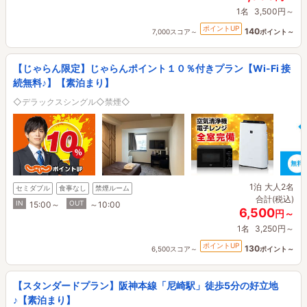
1名
3,500円～
ポイントUP
140
7,000スコア～
ポイント～
【じゃらん限定】じゃらんポイント１０％付きプラン【Wi-Fi 接
続無料♪】【素泊まり】
◇デラックスシングル◇禁煙◇
1泊
大人2名
セミダブル
食事なし
禁煙ルーム
合計(税込)
IN
OUT
15:00～
～10:00
6,500
円～
1名
3,250円～
ポイントUP
130
6,500スコア～
ポイント～
【スタンダードプラン】阪神本線「尼崎駅」徒歩5分の好立地
♪【素泊まり】