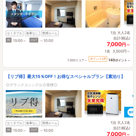
1泊
大人2名
セミダブル
食事なし
禁煙ルーム
合計(税込)
IN
OUT
15:00～
～10:00
7,000
円～
1名
3,500円～
ポイントUP
140
7,000スコア～
ポイント～
【リブ得】最大15％OFF！お得なスペシャルプラン【素泊り】
◇デラックスシングル◇禁煙◇
1泊
大人2名
セミダブル
食事なし
禁煙ルーム
合計(税込)
IN
OUT
15:00～
～10:00
7,000
円～