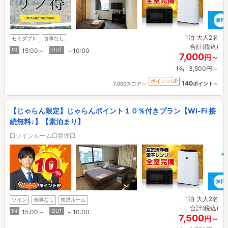
1泊
大人2名
セミダブル
食事なし
合計(税込)
IN
OUT
15:00～
～10:00
7,000
円～
1名
3,500円～
ポイントUP
140
7,000スコア～
ポイント～
【じゃらん限定】じゃらんポイント１０％付きプラン【Wi-Fi 接
続無料♪】【素泊まり】
□ツインルーム□禁煙□
1泊
大人2名
ツイン
食事なし
禁煙ルーム
合計(税込)
IN
OUT
15:00～
～10:00
7,500
円～