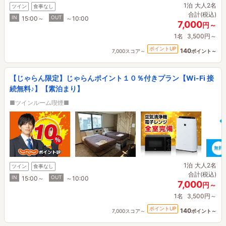
1泊
大人2名
ツイン
食事なし
合計(税込)
IN
OUT
15:00～
～10:00
7,000
円～
1名
3,500円～
ポイントUP
140
7,000スコア～
ポイント～
【じゃらん限定】じゃらんポイント１０％付きプラン【Wi-Fi 接
続無料♪】【素泊まり】
■ツインルーム喫煙■
1泊
大人2名
ツイン
食事なし
合計(税込)
IN
OUT
15:00～
～10:00
7,000
円～
1名
3,500円～
ポイントUP
140
7,000スコア～
ポイント～