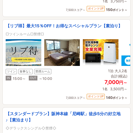
1名
3,750円～
ポイントUP
150
7,500スコア～
ポイント～
【リブ得】最大15％OFF！お得なスペシャルプラン【素泊り】
□ツインルーム□禁煙□
1泊
大人2名
ツイン
食事なし
禁煙ルーム
合計(税込)
IN
OUT
15:00～
～10:00
7,000
円～
1名
3,500円～
ポイントUP
140
7,000スコア～
ポイント～
【スタンダードプラン】阪神本線「尼崎駅」徒歩5分の好立地
♪【素泊まり】
◇デラックスシングル◇禁煙◇