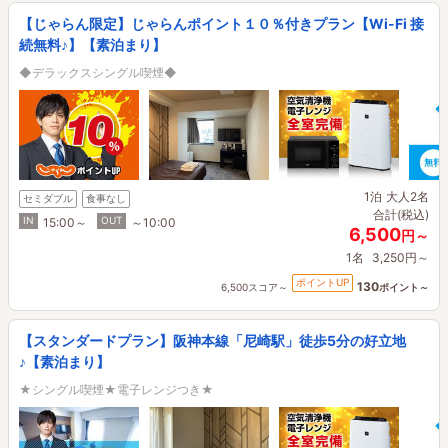
【じゃらん限定】じゃらんポイント１０％付きプラン【Wi-Fi 接
続無料♪】【素泊まり】
◆デラックスシングル喫煙◆
1泊
大人2名
セミダブル
食事なし
合計(税込)
IN
OUT
15:00～
～10:00
6,500
円～
1名
3,250円～
ポイントUP
130
6,500スコア～
ポイント～
【スタンダードプラン】阪神本線「尼崎駅」徒歩5分の好立地
♪【素泊まり】
★シングル喫煙★電子レンジつき★