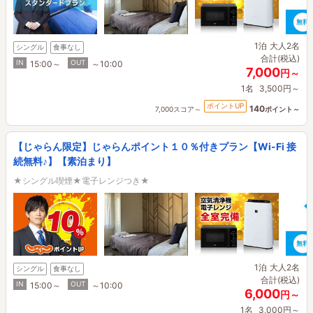
1泊
大人2名
シングル
食事なし
合計(税込)
IN
OUT
15:00～
～10:00
7,000
円～
1名
3,500円～
ポイントUP
140
7,000スコア～
ポイント～
【じゃらん限定】じゃらんポイント１０％付きプラン【Wi-Fi 接
続無料♪】【素泊まり】
★シングル喫煙★電子レンジつき★
1泊
大人2名
シングル
食事なし
合計(税込)
IN
OUT
15:00～
～10:00
6,000
円～
1名
3,000円～