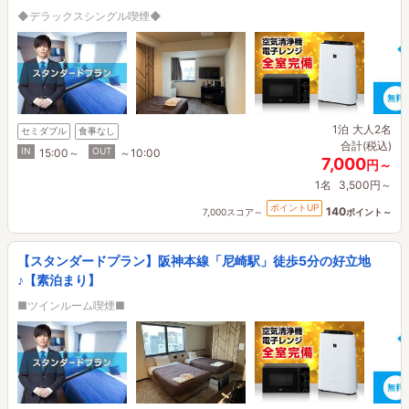
◆デラックスシングル喫煙◆
1泊
大人2名
セミダブル
食事なし
合計(税込)
IN
OUT
15:00～
～10:00
7,000
円～
1名
3,500円～
ポイントUP
140
7,000スコア～
ポイント～
【スタンダードプラン】阪神本線「尼崎駅」徒歩5分の好立地
♪【素泊まり】
■ツインルーム喫煙■