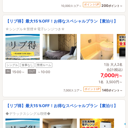
ポイントUP
200
10,000スコア～
ポイント～
【リブ得】最大15％OFF！お得なスペシャルプラン【素泊り】
☆シングル☆禁煙☆電子レンジつき☆
1泊
大人2名
シングル
食事なし
禁煙ルーム
合計(税込)
IN
OUT
15:00～
～10:00
7,000
円～
1名
3,500円～
ポイントUP
140
7,000スコア～
ポイント～
【リブ得】最大15％OFF！お得なスペシャルプラン【素泊り】
◆デラックスシングル喫煙◆