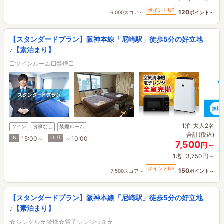
ポイントUP
120
6,000スコア～
ポイント～
【スタンダードプラン】阪神本線「尼崎駅」徒歩5分の好立地
♪【素泊まり】
□ツインルーム□禁煙□
1泊
大人2名
ツイン
食事なし
禁煙ルーム
合計(税込)
IN
OUT
15:00～
～10:00
7,500
円～
1名
3,750円～
ポイントUP
150
7,500スコア～
ポイント～
【スタンダードプラン】阪神本線「尼崎駅」徒歩5分の好立地
♪【素泊まり】
☆シングル☆禁煙☆電子レンジつき☆