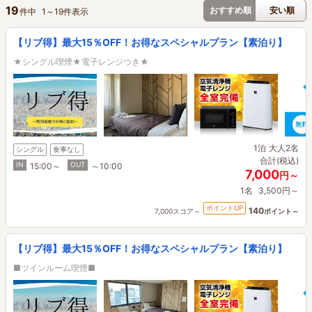
19
おすすめ順
安い順
件中
1
～
19
件表示
【リブ得】最大15％OFF！お得なスペシャルプラン【素泊り】
★シングル喫煙★電子レンジつき★
1泊
大人2名
シングル
食事なし
合計(税込)
IN
OUT
15:00～
～10:00
7,000
円～
1名
3,500円～
ポイントUP
140
7,000スコア～
ポイント～
【リブ得】最大15％OFF！お得なスペシャルプラン【素泊り】
■ツインルーム喫煙■