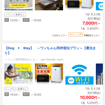
1泊
大人2名
ツイン
食事なし
合計(税込)
IN
OUT
15:00～
～10:00
7,000
円～
1名
3,500円～
ポイントUP
140
7,000スコア～
ポイント～
【Dog × Stay】 ～ワンちゃん同伴宿泊プラン～【素泊ま
り】
～ペット同伴宿泊ルーム～ pet friendly room
1泊
大人2名
シングル
食事なし
合計(税込)
IN
OUT
15:00～
～10:00
10,000
円～
1名
5,000円～