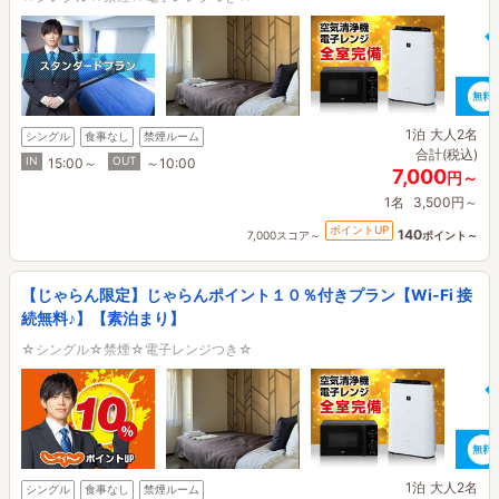
1泊
大人2名
シングル
食事なし
禁煙ルーム
合計(税込)
IN
OUT
15:00～
～10:00
7,000
円～
1名
3,500円～
ポイントUP
140
7,000スコア～
ポイント～
【じゃらん限定】じゃらんポイント１０％付きプラン【Wi-Fi 接
続無料♪】【素泊まり】
☆シングル☆禁煙☆電子レンジつき☆
1泊
大人2名
シングル
食事なし
禁煙ルーム