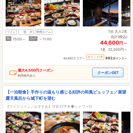
1泊
大人2名
ツイン
朝・夕
禁煙ルーム
合計(税込)
IN
OUT
15:00～
～11:00
44,600
円～
1名
22,300円～
ポイントUP
892
44,600スコア～
ポイント～
最大
4,500円
クーポン
クーポンGET
利用条件あり
【一泊朝食】手作りの温もり感じる好評の和風ビュッフェ／展望
露天風呂から城下町を望む
【ワイドツイン／おすすめ】洋室32平米◆シャワー付