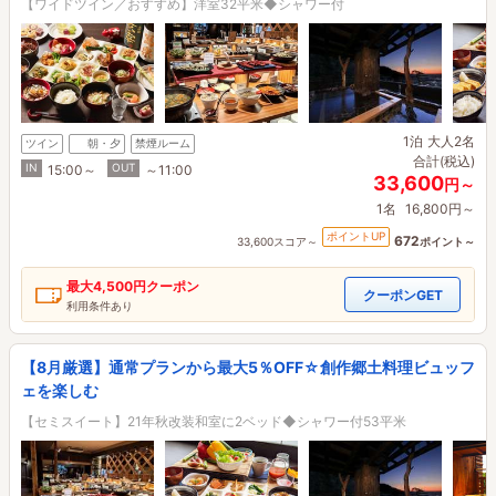
【ワイドツイン／おすすめ】洋室32平米◆シャワー付
1泊
大人2名
ツイン
朝・夕
禁煙ルーム
合計(税込)
IN
OUT
15:00～
～11:00
33,600
円～
1名
16,800円～
ポイントUP
672
33,600スコア～
ポイント～
最大
4,500円
クーポン
クーポンGET
利用条件あり
【8月厳選】通常プランから最大5％OFF☆創作郷土料理ビュッフ
ェを楽しむ
【セミスイート】21年秋改装和室に2ベッド◆シャワー付53平米