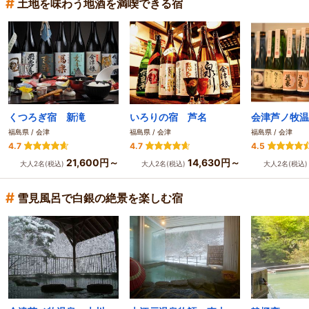
#
土地を味わう地酒を満喫できる宿
くつろぎ宿 新滝
いろりの宿 芦名
福島県 / 会津
福島県 / 会津
福島県 / 会津
4.7
4.7
4.5
21,600円～
14,630円～
大人2名(税込)
大人2名(税込)
大人2名(税込
#
雪見風呂で白銀の絶景を楽しむ宿