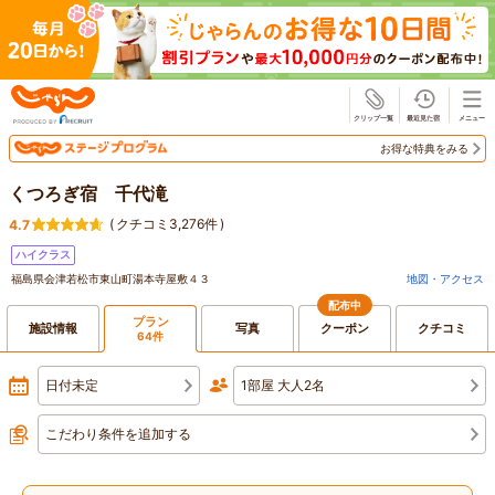
じゃらん
お得な特典をみる
くつろぎ宿 千代滝
(
クチコミ3,276件
)
4.7
ハイクラス
福島県会津若松市東山町湯本寺屋敷４３
地図・アクセス
配布中
プラン
施設情報
写真
クーポン
クチコミ
64件
日付未定
1部屋 大人2名
こだわり条件を追加する