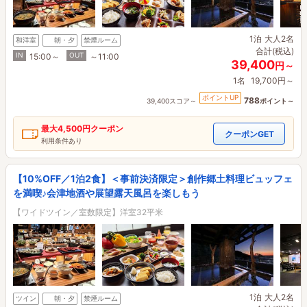
1泊
大人2名
和洋室
朝・夕
禁煙ルーム
合計(税込)
IN
OUT
15:00～
～11:00
39,400
円～
1名
19,700円～
ポイントUP
788
39,400スコア～
ポイント～
最大
4,500円
クーポン
クーポンGET
利用条件あり
【10%OFF／1泊2食】＜事前決済限定＞創作郷土料理ビュッフェ
を満喫♪会津地酒や展望露天風呂を楽しもう
【ワイドツイン／室数限定】洋室32平米
1泊
大人2名
ツイン
朝・夕
禁煙ルーム