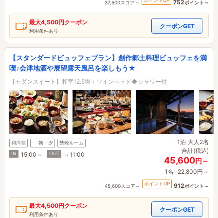
ポイントUP
752
37,600スコア～
ポイント～
最大
4,500円
クーポン
クーポンGET
利用条件あり
【スタンダードビュッフェプラン】創作郷土料理ビュッフェを満
喫♪会津地酒や展望露天風呂を楽しもう★
【モダンスイート】和室12.5畳＋ツインベッド◆シャワー付
1泊
大人2名
和洋室
朝・夕
禁煙ルーム
合計(税込)
IN
OUT
15:00～
～11:00
45,600
円～
1名
22,800円～
ポイントUP
912
45,600スコア～
ポイント～
最大
4,500円
クーポン
クーポンGET
利用条件あり