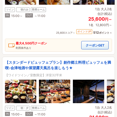
1泊
大人2名
ツイン
朝のみ
禁煙ルーム
合計(税込)
IN
OUT
15:00～
～11:00
25,600
円～
1名
12,800円～
ポイントUP
512
25,600スコア～
ポイント～
最大
4,500円
クーポン
クーポンGET
利用条件あり
【スタンダードビュッフェプラン】創作郷土料理ビュッフェを満
喫♪会津地酒や展望露天風呂を楽しもう★
【ワイドツイン／室数限定】洋室32平米
1泊
大人2名
ツイン
朝・夕
禁煙ルーム
合計(税込)
IN
OUT
15:00～
～11:00