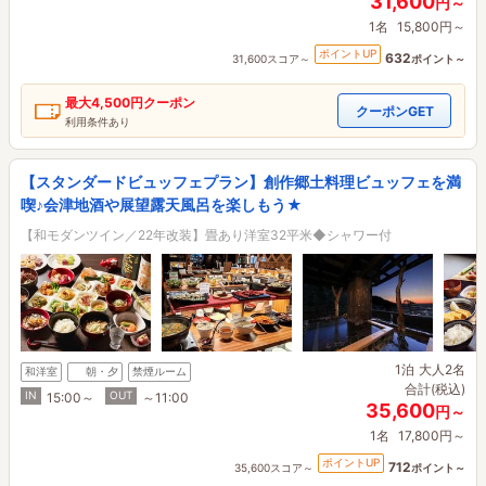
31,600
円～
1名
15,800円～
ポイントUP
632
31,600スコア～
ポイント～
最大
4,500円
クーポン
クーポンGET
利用条件あり
【スタンダードビュッフェプラン】創作郷土料理ビュッフェを満
喫♪会津地酒や展望露天風呂を楽しもう★
【和モダンツイン／22年改装】畳あり洋室32平米◆シャワー付
1泊
大人2名
和洋室
朝・夕
禁煙ルーム
合計(税込)
IN
OUT
15:00～
～11:00
35,600
円～
1名
17,800円～
ポイントUP
712
35,600スコア～
ポイント～