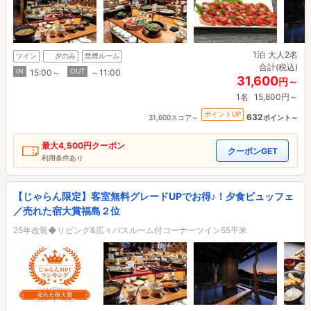
1泊
大人2名
ツイン
夕のみ
禁煙ルーム
合計(税込)
IN
OUT
15:00～
～11:00
31,600
円～
1名
15,800円～
ポイントUP
632
31,600スコア～
ポイント～
最大
4,500円
クーポン
クーポンGET
利用条件あり
【じゃらん限定】客室無料グレードUPでお得♪！夕食ビュッフェ
／売れた宿大賞福島２位
25年改装◆リビング&広々バスルーム付コーナーツイン55平米