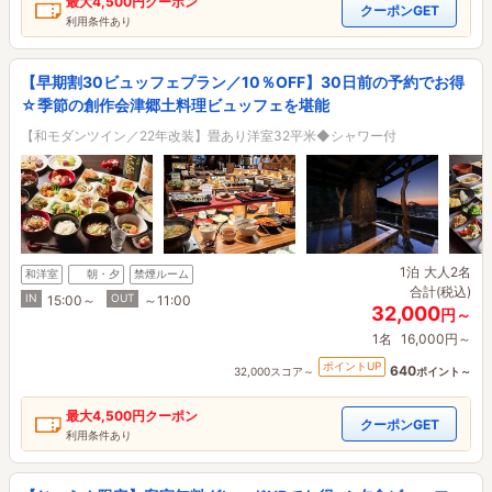
最大
4,500円
クーポン
クーポンGET
利用条件あり
【早期割30ビュッフェプラン／10％OFF】30日前の予約でお得
☆季節の創作会津郷土料理ビュッフェを堪能
【和モダンツイン／22年改装】畳あり洋室32平米◆シャワー付
1泊
大人2名
和洋室
朝・夕
禁煙ルーム
合計(税込)
IN
OUT
15:00～
～11:00
32,000
円～
1名
16,000円～
ポイントUP
640
32,000スコア～
ポイント～
最大
4,500円
クーポン
クーポンGET
利用条件あり