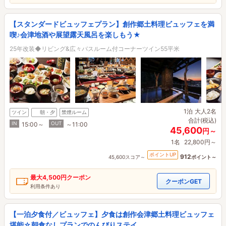
【スタンダードビュッフェプラン】創作郷土料理ビュッフェを満
喫♪会津地酒や展望露天風呂を楽しもう★
25年改装◆リビング&広々バスルーム付コーナーツイン55平米
1泊
大人2名
ツイン
朝・夕
禁煙ルーム
合計(税込)
IN
OUT
15:00～
～11:00
45,600
円～
1名
22,800円～
ポイントUP
912
45,600スコア～
ポイント～
最大
4,500円
クーポン
クーポンGET
利用条件あり
【一泊夕食付／ビュッフェ】夕食は創作会津郷土料理ビュッフェ
堪能☆朝食なしプランでのんびりステイ