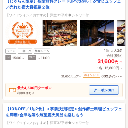
【じゃらん限定】客室無料グレードUPでお得♪！夕食ビュッフェ
／売れた宿大賞福島２位
【ワイドツイン／おすすめ】洋室32平米◆シャワー付
1泊
大人2名
ツイン
朝・夕
禁煙ルーム
合計(税込)
IN
OUT
15:00～
～11:00
31,600
円～
1名
15,800円～
ポイントUP
632
31,600スコア～
ポイント～
最大
4,500円
クーポン
クーポンGET
利用条件あり
【10%OFF／1泊2食】＜事前決済限定＞創作郷土料理ビュッフェ
を満喫♪会津地酒や展望露天風呂を楽しもう
【ワイドツイン／おすすめ】洋室32平米◆シャワー付