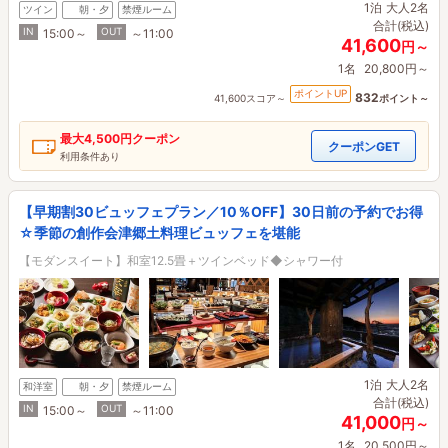
1泊
大人2名
ツイン
朝・夕
禁煙ルーム
合計(税込)
IN
OUT
15:00～
～11:00
41,600
円～
1名
20,800円～
ポイントUP
832
41,600スコア～
ポイント～
最大
4,500円
クーポン
クーポンGET
利用条件あり
【早期割30ビュッフェプラン／10％OFF】30日前の予約でお得
☆季節の創作会津郷土料理ビュッフェを堪能
【モダンスイート】和室12.5畳＋ツインベッド◆シャワー付
1泊
大人2名
和洋室
朝・夕
禁煙ルーム
合計(税込)
IN
OUT
15:00～
～11:00
41,000
円～
1名
20,500円～