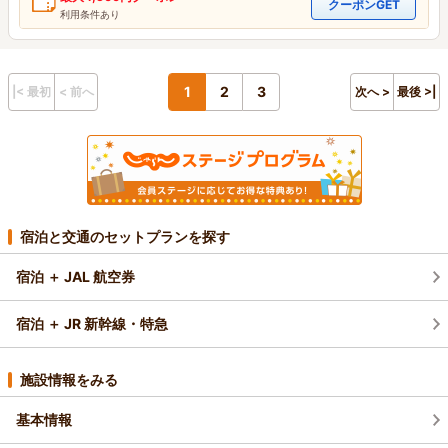
クーポンGET
利用条件あり
1
2
3
|< 最初
< 前へ
次へ >
最後 >|
宿泊と交通のセットプランを探す
宿泊 ＋ JAL 航空券
宿泊 ＋ JR 新幹線・特急
施設情報をみる
基本情報