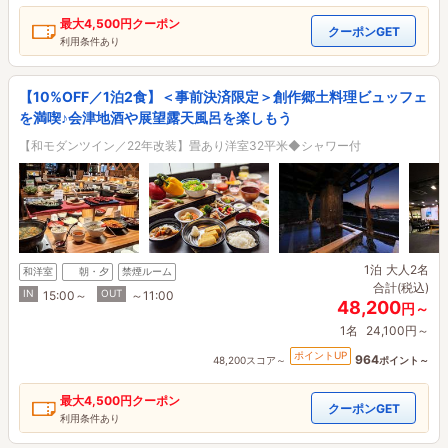
最大
4,500円
クーポン
クーポンGET
利用条件あり
【10%OFF／1泊2食】＜事前決済限定＞創作郷土料理ビュッフェ
を満喫♪会津地酒や展望露天風呂を楽しもう
【和モダンツイン／22年改装】畳あり洋室32平米◆シャワー付
1泊
大人2名
和洋室
朝・夕
禁煙ルーム
合計(税込)
IN
OUT
15:00～
～11:00
48,200
円～
1名
24,100円～
ポイントUP
964
48,200スコア～
ポイント～
最大
4,500円
クーポン
クーポンGET
利用条件あり