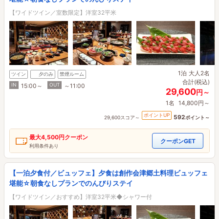
【ワイドツイン／室数限定】洋室32平米
1泊
大人2名
ツイン
夕のみ
禁煙ルーム
合計(税込)
IN
OUT
15:00～
～11:00
29,600
円～
1名
14,800円～
ポイントUP
592
29,600スコア～
ポイント～
最大
4,500円
クーポン
クーポンGET
利用条件あり
【一泊夕食付／ビュッフェ】夕食は創作会津郷土料理ビュッフェ
堪能☆朝食なしプランでのんびりステイ
【ワイドツイン／おすすめ】洋室32平米◆シャワー付