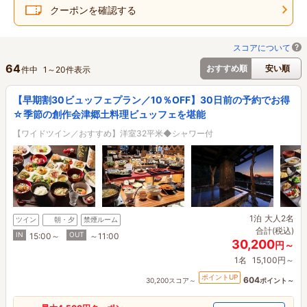
クーポンを確認する
スコアについて
64
おすすめ順
安い順
件中
1
～
20
件表示
【早期割30ビュッフェプラン／10％OFF】30日前の予約でお得
☆季節の創作会津郷土料理ビュッフェを堪能
【ワイドツイン／おすすめ】洋室32平米◆シャワー付
1泊
大人2名
ツイン
朝・夕
禁煙ルーム
合計(税込)
IN
OUT
15:00～
～11:00
30,200
円～
1名
15,100円～
ポイントUP
604
30,200スコア～
ポイント～