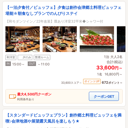
【一泊夕食付／ビュッフェ】夕食は創作会津郷土料理ビュッフェ
堪能☆朝食なしプランでのんびりステイ
【和モダンツイン／22年改装】畳あり洋室32平米◆シャワー付
1泊
大人2名
和洋室
夕のみ
禁煙ルーム
合計(税込)
IN
OUT
15:00～
～11:00
33,600
円～
1名
16,800円～
ポイントUP
672
33,600スコア～
ポイント～
最大
4,500円
クーポン
クーポンGET
利用条件あり
【スタンダードビュッフェプラン】創作郷土料理ビュッフェを満
喫♪会津地酒や展望露天風呂を楽しもう★