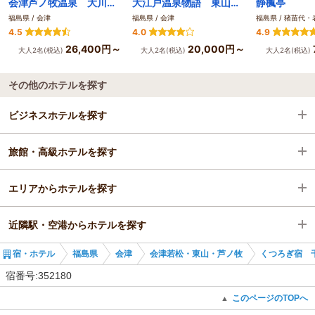
会津芦ノ牧温泉 大川荘 絶景露天風呂と美食懐石が自慢の老舗旅館
大江戸温泉物語 東山グランドホテル
静楓亭
福島県 / 会津
福島県 / 会津
福島県 / 猪苗代
4.5
4.0
4.9
26,400円～
20,000円～
大人2名(税込)
大人2名(税込)
大人2名(税込)
その他のホテルを探す
ビジネスホテルを探す
旅館・高級ホテルを探す
福島県
エリアからホテルを探す
会津
福島県
近隣駅・空港からホテルを探す
会津若松・東山・芦ノ牧
福島県
宿・ホテル
福島県
会津
会津若松・東山・芦ノ牧
くつろぎ宿 
会津若松駅
会津
会津若松駅
宿番号:352180
会津若松・東山・芦ノ牧
七日町駅
このページのTOPへ
▲