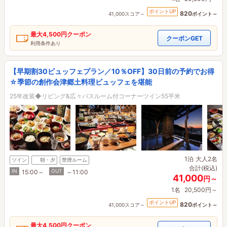
ポイントUP
820
41,000スコア～
ポイント～
最大
4,500円
クーポン
クーポンGET
利用条件あり
【早期割30ビュッフェプラン／10％OFF】30日前の予約でお得
☆季節の創作会津郷土料理ビュッフェを堪能
25年改装◆リビング&広々バスルーム付コーナーツイン55平米
1泊
大人2名
ツイン
朝・夕
禁煙ルーム
合計(税込)
IN
OUT
15:00～
～11:00
41,000
円～
1名
20,500円～
ポイントUP
820
41,000スコア～
ポイント～
最大
4,500円
クーポン