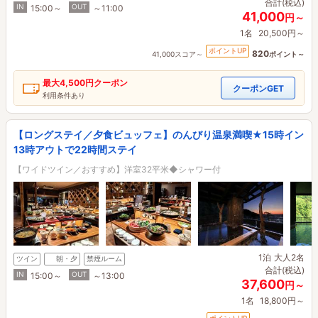
合計(税込)
IN
OUT
15:00～
～11:00
41,000
円～
1名
20,500円～
ポイントUP
820
41,000スコア～
ポイント～
最大
4,500円
クーポン
クーポンGET
利用条件あり
【ロングステイ／夕食ビュッフェ】のんびり温泉満喫★15時イン
13時アウトで22時間ステイ
【ワイドツイン／おすすめ】洋室32平米◆シャワー付
1泊
大人2名
ツイン
朝・夕
禁煙ルーム
合計(税込)
IN
OUT
15:00～
～13:00
37,600
円～
1名
18,800円～