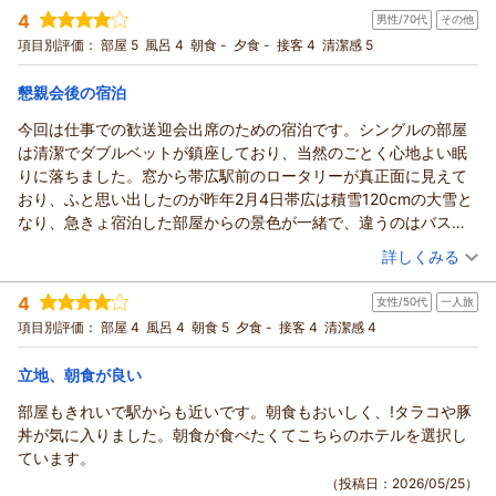
宿泊時期：
2026年05月宿泊 (夫婦旅行)
支配人
4
がとうございます。
｢帯広駅北地下駐車場｣でございます｡
男性/70代
その他
投稿者：
りかぷーさん
(女性/50代)
フロント 松村
お寄せいただいたご投稿を励みに更なるサービスの向上に努め
宿泊プラン：
【ビジネス・レジャー・一人旅】悩んだらこれ！！ベーシック
館内駐車場は先着順でご案内しておりますが、
項目別評価：
部屋 5
風呂 4
朝食 -
夕食 -
接客 4
清潔感 5
素泊まりプラン -食事なし-
ダブル
食事なし
てまいります。
（返信日：2026/06/10）
満車になってしまった際やサイズオーバーのお車でご来館の場
宿泊価格帯：
7,001～8,000円(大人一人あたり/税込)
お客様のまたのお越しをスタッフ一同心よりお待ち申し上げて
合は、
懇親会後の宿泊
おります。
周辺の提携パーキングをご案内しております。
今回は仕事での歓送迎会出席のための宿泊です。シングルの部屋
リッチモンドホテル帯広駅前からの返信
支配人
館内駐車場に駐車場スタッフがおりますので､お車でホテルへご
は清潔でダブルベットが鎮座しており、当然のごとく心地よい眠
フロント 松村
到着なさいましたら､
いつもリッチモンドホテル帯広駅前をご利用いただきまして、
りに落ちました。窓から帯広駅前のロータリーが真正面に見えて
まずホテル裏手の専用駐車場にお越しくださいませ。
誠にありがとうございます。
（返信日：2026/06/09）
おり、ふと思い出したのが昨年2月4日帯広は積雪120cmの大雪と
お停めいただいた場所がどちらであっても1泊1台800円、出し
「安心して利用できている」というお言葉を頂戴し、私ども一
なり、急きょ宿泊した部屋からの景色が一緒で、違うのはバス停
入れ自由としております。
同大変感激いたしております。
やロータリーが雪に埋もれて道路形状が分からなかったことで、
（投稿日：2026/06/03）
ご都合に合わせてご利用いただければと存じます。
いただいたお声に甘んじることなく、快適にお過ごしいただけ
詳しくみる
帰宅まで大変だったことを思い出しました。今回は天候に恵まれ
今後ともご宿泊いただく皆様がより快適にお過ごしいただける
るホテルを目指し、更なるサービスの向上に努めてまいりま
宿泊時期：
2026年05月宿泊 (その他)
快適な眠りと無事に何事もなく帰宅できました。
ホテルを目指し､
す。
4
女性/50代
一人旅
投稿者：
ＭＯくんさん
(男性/70代)
一棟体制で努めて参ります｡
また、ジュニアスイートのお部屋にて、ゆったりとした贅沢な
宿泊プラン：
【早期割28】28日前までの予約でお得に泊まろう-食事なし-
項目別評価：
部屋 4
風呂 4
朝食 5
夕食 -
接客 4
清潔感 4
最後になりますが､本日はお忙しい中ご宿泊の感想をお寄せいた
時間をお過ごしいただけたようで何よりでございます。
シングル
食事なし
だき
宿泊価格帯：
広々とした空間でお疲れを癒していただけたのであれば幸いで
6,001～7,000円(大人一人あたり/税込)
立地、朝食が良い
誠にありがとうございます。
ございます。
部屋もきれいで駅からも近いです。朝食もおいしく、!タラコや豚
また帯広へお越しの際には是非リッチモンドホテル帯広駅前を
リッチモンドホテル帯広駅前からの返信
ツインのお部屋の室数につきましては、貴重なご意見をありが
丼が気に入りました。朝食が食べたくてこちらのホテルを選択し
ご用命いただけますと幸いでございます｡
とうございます。
この度はリッチモンドホテル帯広駅前へご宿泊いただきまして
ています。
お客様とまたお会いできる日を心よりお待ち申し上げておりま
あいにく増室等の対応は出来かねてしまいますが、出来る限り
誠にありがとうございます。
（投稿日：2026/05/25）
す。
お客様のご期待に沿う提案をさせていただけるよう、今後の貴
また、お忙しい中、当時の情景が目に浮かぶような素晴らしい