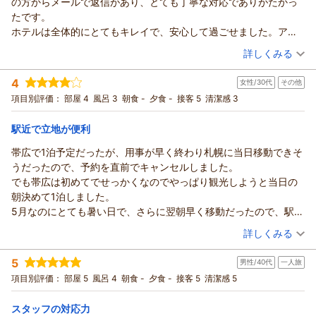
の方からメールで返信があり、とても丁寧な対応でありがたかっ
フロント 松村
くりに努めてまいります。
また、お忙しい中ご感想をお寄せいただき、重ねて御礼申し上
たです。
お忙しい中、励みとなる嬉しいご感想をご投稿いただきありが
（返信日：2026/06/04）
げます。
ホテルは全体的にとてもキレイで、安心して過ごせました。アメ
とうございます。
館内や客室の清潔感、ならびに私どもスタッフの接客につきま
ニティも充実しており、タイミング的に利用は出来ませんでした
（投稿日：2026/05/21）
お客様のまたのお越しを、スタッフ一同心よりお待ち申し上げ
詳しくみる
しても温かいお言葉を頂戴し、大変光栄に存じます。日々の清
がウェルカムドリンクのサービスもあり、とても良かったです。
ております。
掃やサービスへの取り組みを評価していただけたことは、スタ
宿泊時期：
2026年03月宿泊 (出張)
朝食ビュッフェは、時間が遅かったのか、メニューが少なくて寂
4
支配人
ッフにとって大きな励みとなります。
女性/30代
その他
投稿者：
ごろりんさん
(女性/30代)
しかったです…。朝8時半過ぎだったと思います。ただ、その場で
フロント 松村
宿泊プラン：
【カード決済限定 返金不可】特別料金＆ポイント6%でお得に
しかしながら、朝食会場におきまして、テーブル間の距離が狭
項目別評価：
部屋 4
風呂 3
朝食 -
夕食 -
接客 5
清潔感 3
盛ってくれる豚丼は頂くことができ、その際のスタッフさんの対
泊まろう-朝食付-
シングル
朝のみ
く、落ち着いてお召し上がりいただけなかったとのこと、誠に
（返信日：2026/06/04）
応が優しくて素敵でした。フロントで迎えてくれた男性のスタッ
宿泊価格帯：
8,001～9,000円(大人一人あたり/税込)
申し訳ございません。
駅近で立地が便利
フさんは無愛想で説明も簡素だったのですが、ホテル全体の話で
お料理の味をお褒めいただいたからこそ、より快適な空間でお
はなく、個人差のようです。
帯広で1泊予定だったが、用事が早く終わり札幌に当日移動できそ
リッチモンドホテル帯広駅前からの返信
食事を楽しんでいただくための配慮が不足していたことを悔や
立地もよく、キレイなホテルですので、また帯広に行く際は利用
うだったので、予約を直前でキャンセルしました。
むばかりでございます。
この度はリッチモンドホテル帯広駅前へご宿泊いただきまして
したいです。
でも帯広は初めてでせっかくなのでやっぱり観光しようと当日の
頂戴いたしましたお席の間隔に関するご意見は大切な課題とし
誠にありがとうございます。
朝決めて1泊しました。
てレストラン責任者とも共有しまして、混雑時でも可能な限り
出張ついでの大切なお一人旅の拠点として私どもをお選びいた
5月なのにとても暑い日で、さらに翌朝早く移動だったので、駅近
お寛ぎいただけるよう、今後のレイアウトや運用の見直しを検
だき、大変光栄に存じます。
な立地で助かりました！
（投稿日：2026/05/18）
討してまいります。
ご予約時のメール対応やホテルの清潔感、アメニティ等に関し
詳しくみる
当日でも空きがあり、お安く泊まれたのが良かったです。
これからも、お客様に心からご満足いただけるホテルを目指
まして、安心してお過ごしいただけたとのお言葉を頂戴し、私
宿泊時期：
2026年05月宿泊 (その他)
ただ、デスク周りや浴室にかなりホコリが目立っていて本当に掃
し、ホテル一丸となって精進してまいります。
どもも安堵いたしました。
5
男性/40代
一人旅
投稿者：
バウアーさん
(女性/30代)
除してるのかが気になりました。
甚だ勝手なお願いではございますが、また帯広へお越しの機会
また、朝食のライブキッチンにて提供しております豚丼スタッ
宿泊プラン：
【カード決済限定 返金不可】特別料金＆ポイント6%でお得に
項目別評価：
部屋 5
風呂 4
朝食 -
夕食 -
接客 5
清潔感 5
でもフロントの対応はとても親切でした。
泊まろう-食事なし-
がございましたら、リッチモンドホテル帯広駅前をご利用いた
フの対応にも温かいお言葉をいただき、大きな励みになりま
シングル
食事なし
だけますと幸いでございます。
宿泊価格帯：
す。
6,001～7,000円(大人一人あたり/税込)
スタッフの対応力