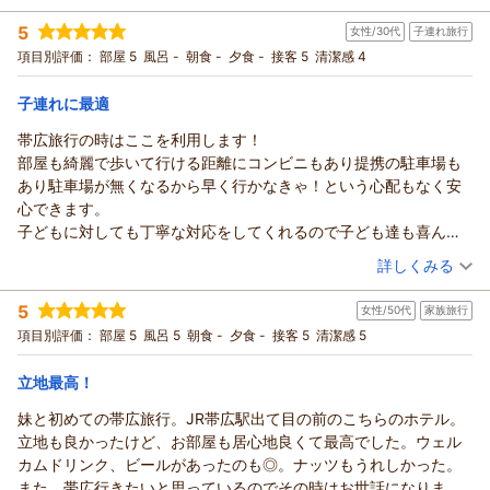
急遽のご予定変更による2泊でのご滞在とのこと、私どものホテ
投稿者：
くまごろうさん
(男性/60代)
5
ルがお客様のお役に立てたのであれば何よりでございます。
女性/30代
子連れ旅行
宿泊プラン：
【チェーンホテル特集】冬の予約でお得に泊まろう♪シンプル
ステイプラン-朝食付-
当ホテルの周辺につきまして、居酒屋巡りをお楽しみいただけ
シングル
朝のみ
項目別評価：
部屋 5
風呂 -
朝食 -
夕食 -
接客 5
清潔感 4
宿泊価格帯：
た様子が伺え、嬉しく存じます。仰る通り、ホテルから徒歩圏
8,001～9,000円(大人一人あたり/税込)
内には帯広の名店や様々なジャンルの飲食店が多数並んでお
子連れに最適
リッチモンドホテル帯広駅前からの返信
り、多くのお客様にご好評いただいております。
帯広旅行の時はここを利用します！
また、急遽お召し上がりいただくこととなった朝食ビュッフェ
いつもリッチモンドホテルズをご愛顧いただきまして誠にあり
部屋も綺麗で歩いて行ける距離にコンビニもあり提携の駐車場も
につきましても、「何を食べようか迷うほど」と、豊富なメニ
がとうございます。
あり駐車場が無くなるから早く行かなきゃ！という心配もなく安
ューをお楽しみいただき美味しくお召し上がりいただけたよう
また、お忙しい中「ここ数年、帯広滞在はここと決めてます」
心できます。
で大変安堵いたしました。十勝ならではのメニューを揃えた自
という、私どもにとってこれ以上ないほど光栄なお言葉をお寄
子どもに対しても丁寧な対応をしてくれるので子ども達も喜んで
慢の朝食で、お客様の朝のはじまりに彩りを添えられたのであ
せいただき、心より厚く御礼申し上げます。
います。
（投稿日：2026/06/21）
れば幸いでございます。
詳しくみる
駅やバスターミナルからのアクセスの良さ、そして私どもの自
いつもありがとうございます
客室の使い勝手に関しましてもお褒めいただき、快適にお過ご
慢である朝食ビュッフェをお気に召していただき、毎回のご滞
宿泊時期：
2026年05月宿泊 (子連れ旅行)
しいただけたことは私どもにとっても大きな励みとなります。
5
在を楽しみにしてくださっている様子を伺え、大変嬉しく存じ
女性/50代
家族旅行
投稿者：
やすたまるさん
(女性/30代)
これからも、いつお越しいただいても「また泊まりたい」と思
宿泊プラン：
【21時IN翌9時OUT】最大12時間のショートステイでお得 -食
ます。
項目別評価：
部屋 5
風呂 5
朝食 -
夕食 -
接客 5
清潔感 5
事なし-
っていただける快適な空間とサービスを提供できるよう、スタ
ツイン
食事なし
また、安心してお過ごしいただけているとの温かいお言葉を頂
ッフ一同精進してまいります。
宿泊価格帯：
5,001～6,000円(大人一人あたり/税込)
戴し、私どもスタッフ一同安心しております。
立地最高！
お客様のまたのお越しをスタッフ一同心よりお待ち申し上げて
私どもリッチモンドホテルズでは、お体に不自由をお持ちのお
妹と初めての帯広旅行。JR帯広駅出て目の前のこちらのホテル。
おります。
リッチモンドホテル帯広駅前からの返信
客様も含め、すべてのお客様が安心・快適に、そして心地よく
立地も良かったけど、お部屋も居心地良くて最高でした。ウェル
支配人
お過ごしいただけるホテルづくりを目指しております。
数あるホテルの中からリッチモンドホテル帯広駅前をお選びい
カムドリンク、ビールがあったのも◎。ナッツもうれしかった。
フロント 松村
私どものおもてなしがお役に立てているのであれば、これほど
ただきまして誠にありがとうございます。
また、帯広行きたいと思っているのでその時はお世話になりま