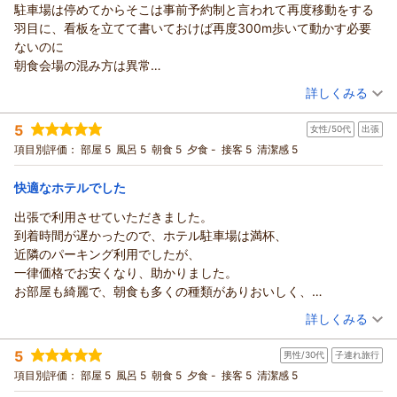
フロント 石井
駐車場は停めてからそこは事前予約制と言われて再度移動をする
フロント 石井
を心がけてまいります。
この度はリッチモンドホテル帯広駅前へご宿泊いただきまして
羽目に、看板を立てて書いておけば再度300m歩いて動かす必要
（返信日：2026/07/29）
お客様からいただきました「また泊まりたい」という温かいお
（返信日：2026/07/29）
誠にありがとうございます｡
ないのに
言葉は、
ご滞在中は快適にお過ごしいただけたようで安心いたしました｡
朝食会場の混み方は異常
スタッフ一同にとって何よりの励みとなります。
またたくさんのお褒めのお言葉をお寄せいただけましたこと､
キャパの問題と分かっているのだから対策を打つべき
（投稿日：2026/07/23）
またお近くにお越しの際は、ぜひリッチモンドホテルをご利用
恐縮ながら嬉しく存じます｡
詳しくみる
くださいませ。
今回ご宿泊いただいたジュニアスイートツインルームは2024年
宿泊時期：
2026年06月宿泊 (出張)
お客様のまたのお越しを、心よりお待ち申し上げております。
に実施した
5
女性/50代
出張
投稿者：
リクルートさん
(男性/50代)
リッチモンドホテル帯広駅前
改装にて新設したお部屋で､当館で一番広いお部屋でございま
宿泊プラン：
【じゃらんスペシャルウィーク】旅行や出張にもおすすめ♪シ
項目別評価：
部屋 5
風呂 5
朝食 5
夕食 -
接客 5
清潔感 5
支配人
ンプルステイプラン-朝食付-★
す｡
シングル
朝のみ
フロント 伊藤
宿泊価格帯：
リッチモンドホテル帯広駅前で唯一のバス・トイレ・洗面別3
18,001～19,000円(大人一人あたり/税込)
快適なホテルでした
点分離式、
（返信日：2026/07/27）
出張で利用させていただきました。
リッチモンドホテル帯広駅前からの返信
リビングスペースとベッドスペースが仕切られているような
到着時間が遅かったので、ホテル駐車場は満杯、
空間づくりでゆったりお過ごしいただけるのではないかと存じ
この度はリッチモンドホテル帯広駅前へご宿泊いただき
近隣のパーキング利用でしたが、
ます。
誠にありがとうございます。
一律価格でお安くなり、助かりました。
またお客様の仰います通り､お部屋にドラム式洗濯機を設置して
当ホテルの駐車場案内不足により、お車を一度停められた後に
お部屋も綺麗で、朝食も多くの種類がありおいしく、
おり､
お移動いただくこととなり、
スタッフもテキパキされており、大変気持ちよくすごさせていた
（投稿日：2026/07/17）
お部屋から出ずに洗濯をしていただける点もこちらのお部屋の
大変ご面倒をおかけしましたことを深くお詫び申し上げます。
詳しくみる
だきました。
魅力でございます｡
看板等での分かりやすい事前の案内表記を含め、
宿泊時期：
2026年06月宿泊 (出張)
ジュニアスイートツインルームをお気に召していただけたよう
お客様にご負担をかけない誘導方法へ早急に見直しを図ってま
5
男性/30代
子連れ旅行
投稿者：
えみさん
(女性/50代)
で
いります。
宿泊プラン：
【早期割28】28日前までの予約でお得に泊まろう－朝食付－
項目別評価：
部屋 5
風呂 5
朝食 5
夕食 -
接客 5
清潔感 5
クチコミを嬉しく拝読いたしました｡
また、朝食会場の深刻な混雑におかれましても、
シングル
朝のみ