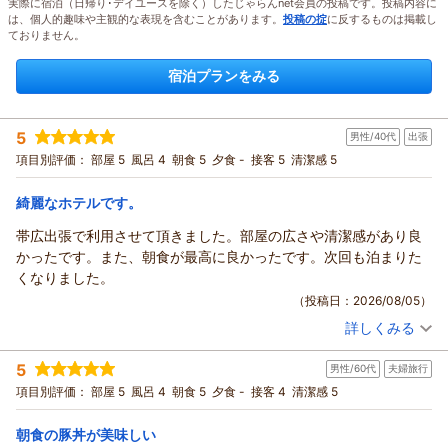
実際に宿泊（日帰り･デイユースを除く）したじゃらんnet会員の投稿です。投稿内容に
は、個人的趣味や主観的な表現を含むことがあります。
投稿の掟
に反するものは掲載し
ておりません。
宿泊プランをみる
5
男性/40代
出張
項目別評価：
部屋 5
風呂 4
朝食 5
夕食 -
接客 5
清潔感 5
綺麗なホテルです。
帯広出張で利用させて頂きました。部屋の広さや清潔感があり良
かったです。また、朝食が最高に良かったです。次回も泊まりた
くなりました。
（投稿日：2026/08/05）
詳しくみる
宿泊時期：
2026年08月宿泊 (出張)
投稿者：
たわしさん
(男性/40代)
5
男性/60代
夫婦旅行
宿泊プラン：
【早期割28】28日前までの予約でお得に泊まろう－朝食付－
シングル
朝のみ
項目別評価：
部屋 5
風呂 4
朝食 5
夕食 -
接客 4
清潔感 5
宿泊価格帯：
16,001～17,000円(大人一人あたり/税込)
朝食の豚丼が美味しい