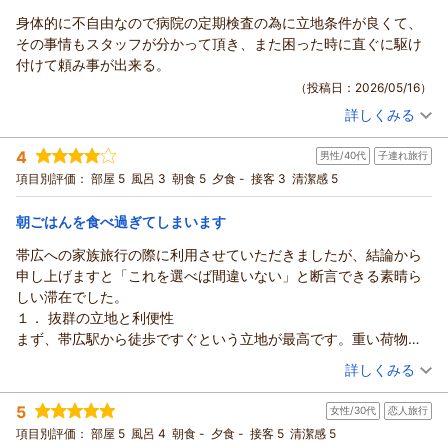
お客様のまたのお越しを、スタッフ一同心よりお待ち申し上げ
しかしながら、朝食ビュッフェのご利用時におきましてはレー
身体的に不自由なので病院の定期検査の為に立地条件が良くて、
ております。
リッチモンドホテル帯広駅前からの返信
ンのメニューが少なく寂しい思いをさせてしまいましたこと、
その事情もスタッフが分かって頂き、また困った時に直ぐに駆け
支配人
誠に申し訳ございません。
この度は数あるホテルの中からリッチモンドホテル帯広駅前を
付けて頼み事が出来る。
フロント 松村
遅い時間であっても、すべてのお客様に「十勝の朝ごはん」を
ご利用いただき、誠にありがとうございます。
（投稿日：2026/05/16）
心ゆくまでお楽しみいただけるよう、終了間際まで適切な補充
（返信日：2026/06/04）
初めての帯広観光を楽しまれるためご宿泊いただけたこと、大
を徹底するようレストランスタッフとも共有し、改善に努めて
詳しくみる
変嬉しく思っております。
宿泊時期：
2026年05月宿泊 (一人旅)
まいります。
5月とは思えない暑さの中で、駅近の立地がお役に立てたよう
投稿者：
ノンタン大好きさん
(男性/40代)
さらに、フロントスタッフの対応におきまして、無愛想で説明
4
で何よりでございます。
男性/40代
子連れ旅行
宿泊プラン：
【早期割28】28日前までの予約でお得に泊まろう-食事なし-
が不足していたとのこと、重ねてお詫び申し上げます。
また、当日でもお得にご宿泊いただけたとのお言葉にも安心い
シングル
食事なし
項目別評価：
部屋 5
風呂 3
朝食 5
夕食 -
接客 3
清潔感 5
メールのやり取りや他のスタッフの対応が良かったとお気遣い
宿泊価格帯：
たしました。
6,001～7,000円(大人一人あたり/税込)
をいただき大変恐縮ではございますが、どのスタッフが対応い
しかしながら、客室デスク周りや浴室の清掃につきまして、ご
朝ごはんを食べ過ぎてしまいます
たしましても、温かいおもてなしを提供することが私どもの本
リッチモンドホテル帯広駅前からの返信
不快な思いをおかけしてしまい誠に申し訳ございませんでし
帯広への家族旅行の際に利用させていただきましたが、結論から
来の姿でございます。
た。本来であれば、快適で清潔なお部屋をご提供すべきとこ
この度はリッチモンドホテル帯広駅前へご宿泊いただき、誠に
申し上げますと「これを選べば間違いない」と断言できる素晴ら
今回の件を真摯に受け止め、フロントスタッフ全体の接遇教育
ろ、清掃が行き届いておらず残念なお気持ちにさせてしまいま
ありがとうございました。
しい滞在でした。
を今一度見直し、おもてなしの向上に努めてまいる所存でござ
したことを深くお詫び申し上げます。いただいたご指摘は清掃
定期検査のためのご滞在とのことでしたが、私どもホテルの立
１． 抜群の立地と利便性
います。
スタッフとも共有し、今後は最終確認を含め、より丁寧な清掃
地やスタッフの対応がお役に立てたようで、大変嬉しく思って
まず、帯広駅から徒歩ですぐという立地が最高です。重い荷物を
多くの気づきをいただく貴重なご指摘があったにもかかわら
と管理を徹底してまいります。
おります。
持っての移動も苦になりませんし、周辺には有名な「豚丼」の名
（投稿日：2026/05/14）
ず、「また帯広に行く際は利用したい」との身に余るお言葉を
そのような中でも、フロントスタッフの対応について温かいお
詳しくみる
お困りの際に安心してお声掛けいただけたこと、また少しでも
店や居酒屋、コンビニも充実しており、夜の食事に困ることは一
いただき、感謝の念に堪えません。
言葉を頂戴し、大変励みになっております。これからもお客様
快適にお過ごしいただけたことは、スタッフ一同の励みになり
宿泊時期：
2026年03月宿泊 (子連れ旅行)
切ありませんでした。
次回お越しいただいた際には、今回ご利用いただけなかったウ
に安心して気持ちよくご滞在いただけるホテルを目指し、サー
5
ます。
女性/30代
恋人旅行
投稿者：
ミネさん
(男性/40代)
２． 清潔感溢れる客室と機能性
ェルカムドリンクも含め、朝食から接客にいたるまでお楽しみ
ビス向上に努めてまいります。
宿泊プラン：
【お子様歓迎！】小学生のお子様は朝食バイキング無料★ファ
これからも安心してご利用いただけるホテルを目指してまいり
項目別評価：
部屋 5
風呂 4
朝食 -
夕食 -
接客 5
清潔感 5
お部屋に入って驚いたのは、その徹底された清潔感です。リッチ
いただけましたら幸いでございます。