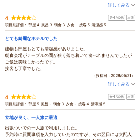
フロント 有馬
重な課題として大切にお預かりいたします。
詳しくみる
ご感想をお寄せいただきましたこと、重ねて御礼申し上げま
宿泊時期：
2026年03月宿泊 (一人旅)
支配人
最後になりますがお忙しい中ご感想をお寄せいただき誠にあり
す。
投稿者：
tomoさん
(女性/50代)
がとうございます。
4
（返信日：2026/06/09）
今回はお仕事の歓送迎会でのご利用とのことで、私どもホテル
男性/40代
出張
宿泊プラン：
【じゃらんのお得な10日間】ビジネス・レジャー・一人旅に
お客様のまたのお越しをスタッフ一同心よりお待ち申し上げて
も！シンプルステイ-朝食付-
をお選びいただきまして嬉しく存じます。
シングル
朝のみ
項目別評価：
部屋 4
風呂 3
朝食 3
夕食 -
接客 5
清潔感 5
おります。
宿泊価格帯：
私どもの客室で心地よい眠りにつき、お疲れを癒していただけ
9,001～10,000円(大人一人あたり/税込)
支配人
た様子を伺え、大変安堵いたしました。
とても綺麗なホテルでした
フロント 松村
リッチモンドホテル帯広駅前からの返信
また、窓からの景色をきっかけに、昨年2月の大雪の日のことを
建物も部屋もとても清潔感がありました。
思い出していただけたとのこと、深く胸に響くものがございま
（返信日：2026/06/08）
この度はリッチモンドホテル帯広駅前へご宿泊いただきまして
朝食会場がテーブルの間が狭く落ち着いて食べれませんでしたが
す。
誠にありがとうございます。
ご飯は美味しかったです。
当時、帯広は記録的な大雪に見舞われ、交通機関の乱れなど本
また、日頃より私どもの朝食を楽しみにお選びいただいており
接客も丁寧でした。
当に大変な一日でございましたが、そんな過酷な状況の中で私
ますこと、心より厚く御礼申し上げます。
（投稿日：2026/05/21）
どもに足を運んでくださったこと、そして今回同じ景色の下
「朝食が食べたくて」という大変光栄なお言葉を頂戴し、レス
で、今度は穏やかで快適な時間を過ごしていただけたことに、
詳しくみる
トランスタッフをはじめ、私ども一同感激いたしております。
宿泊時期：
2026年04月宿泊 (出張)
深い感謝を感じております。
今回のご滞在でも、ライブキッチンで焼き上げる名物の「豚
投稿者：
w(・・*)wさん
(男性/40代)
4
今回は天候に恵まれ、無事にご帰宅されたとのことで何よりで
女性/30代
出張
宿泊プラン：
【じゃらんスペシャルウィーク】旅行や出張にもおすすめ♪シ
丼」や、「たらこ」など、私どもホテルの朝食ビュッフェをお
ンプルステイプラン-朝食付-★
ございます。私どもはいつの季節も、どんなお天気の日であっ
シングル
朝のみ
項目別評価：
部屋 5
風呂 -
朝食 3
夕食 -
接客 4
清潔感 5
気に召していただき、美味しくお召し上がりいただけた様子を
ても、お客様を温かくお迎えし、羽を伸ばせる場所でありたい
宿泊価格帯：
9,001～10,000円(大人一人あたり/税込)
伺え、嬉しい限りでございます。
と願っております。
立地が良く、一人旅に最適
また、お部屋の清潔感や駅からの立地につきましてもご満足い
お客様のまたのお越しをスタッフ一同、心よりお待ち申し上げ
リッチモンドホテル帯広駅前からの返信
ただけて何よりでございます。
出張ついでの一人旅で利用しました。
ております。
これからも、お客様に「やっぱりここの朝食が一番」と何度で
この度はリッチモンドホテル帯広駅前へご宿泊いただきまして
予約時に質問事項を入力していたのですが、その翌日には支配人
支配人
もお越しいただけるよう、メニューの品質向上と快適な空間づ
誠にありがとうございます。