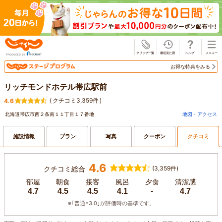
じゃらん
お得な特典をみる
リッチモンドホテル帯広駅前
(
クチコミ3,359件
)
4.6
北海道帯広市西２条南１１丁目１７番地
地図・アクセス
施設情報
プラン
写真
クーポン
クチコミ
4.6
クチコミ総合
(3,359件)
部屋
朝食
接客
風呂
夕食
清潔感
4.7
4.5
4.5
4.1
-
4.7
※｢普通=3.0｣が評価時の基準です。