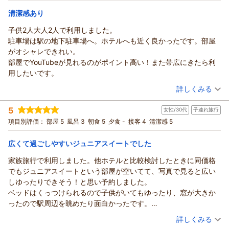
宿泊価格帯：
1階レストラン「YOKO-HAI」にて16時から21時最終入店まで
9,001～10,000円(大人一人あたり/税込)
の間お召し上がりいただけます。
清潔感あり
リッチモンドホテル帯広駅前からの返信
お客様もおっしゃいますように､ビールをはじめとしたアルコー
子供2人大人2人で利用しました。
ルのメニューをはじめ､
この度はリッチモンドホテル帯広駅前へご宿泊いただき、誠に
駐車場は駅の地下駐車場へ。ホテルへも近く良かったです。部屋
ソフトドリンクも提供しておりますので、次回お越しの際も是
ありがとうございます。
がオシャレできれい。
非ご利用いただければと存じます。
また、お忙しい中、大変励みとなる温かいクチコミをお寄せい
部屋でYouTubeが見れるのがポイント高い！また帯広にきたら利
17時以降は有料ではありますがフライドポテトなどの軽食もご
ただきましたこと、重ねて御礼申し上げます。
用したいです。
用意しております｡
お仕事柄、普段から数多くのホテルをご利用されているお客様
（投稿日：2026/07/30）
是非お試しいただければ幸いです。
詳しくみる
から、私どもホテルのプライベート空間やフロントの手続きに
また私どもの朝食は私どもでは「自分でつくるオリジナル丼ぶ
つきまして「気持ちよく過ごせた」とのお褒めの言葉をいただ
宿泊時期：
2026年06月宿泊 (子連れ旅行)
り」をメインコンセプトに
5
き、大変光栄に存じます。
女性/30代
子連れ旅行
投稿者：
あゆみさん
(女性/30代)
十勝・北海道を楽しんでいただけるようなメニューを取り揃え
宿泊プラン：
【ビジネス・レジャー・一人旅】悩んだらこれ！！ベーシック
私どもが日々心掛けております、迅速かつ丁寧な対応と、お客
項目別評価：
部屋 5
風呂 3
朝食 5
夕食 -
接客 4
清潔感 5
素泊まりプラン -食事なし-
ております。
ダブル
食事なし
様のプライバシーに配慮した空間づくりが、ご期待に沿う形と
帯広名物の豚丼や十勝産の大豆を使用した納豆など、北海道ら
宿泊価格帯：
6,001～7,000円(大人一人あたり/税込)
なり安堵いたしました。
広くて過ごしやすいジュニアスイートでした
しさを
「リピートします」という大変嬉しいお言葉は、現場で従事す
家族旅行で利用しました。他ホテルと比較検討したときに同価格
感じていただけるメニューを多数ご用意しております。
リッチモンドホテル帯広駅前からの返信
るスタッフ一同にとって何よりの原動力でございます。
でもジュニアスイートという部屋が空いてて、写真で見ると広い
一日の始まりのエネルギーチャージとなる朝食を目いっぱい
次回お越しの際にも、より洗練されたサービスでお客様をお迎
この度はご家族皆様でリッチモンドホテル帯広駅前をご利用い
しゆったりできそう！と思い予約しました。
お楽しみいただけたのでしたら幸いでございます。
えできるよう、今後もさらなるおもてなしの向上に努めてまい
ただき、誠にありがとうございます。
ベッドはくっつけられるので子供がいてもゆったり、窓が大きか
今後ともお客様により満足いただけるホテルを目指し､
ります。
また、お忙しい中、大変嬉しく励みになるクチコミをお寄せい
ったので駅周辺を眺めたり面白かったです。
一棟体制で精進してまいります｡
また帯広へお越しの際はリッチモンドホテル帯広駅前をご愛顧
ただきましたこと、重ねて御礼申し上げます。
テレビも大きいですがベッドで寝ながらは見られないので、ソフ
（投稿日：2026/07/28）
最後になりますが､本日はお忙しい中ご宿泊の感想をお寄せいた
いただけますと幸いでございます。
駅の地下駐車場からのアクセスや、お部屋のクオリティにご満
詳しくみる
ァで寛ぎながらになります。
だき
またのお越しをスタッフ一同心よりお待ち申し上げておりま
足いただけたようで大変安堵いたしました。