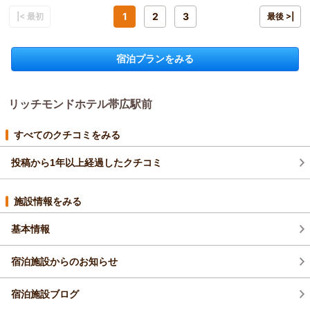
ウェルカムドリンクにつきましては、今回お時間が合わず残念
宿泊プラン：
【ビジネス・レジャー・一人旅】悩んだらこれ！！ベーシック
ジネス・観光問わず、帯広滞在のベースキャンプとして自信を持
しました。
素泊まりプラン -食事なし-
1
2
3
でございましたが、ぜひ次回のご利用をお待ちしております。
|< 最初
シングル
食事なし
最後 >|
っておすすめできるホテルです。次回も帯広に来る際は、迷わず
また、朝食につきまして「感動レベル」という最大級の賛辞を
宿泊価格帯：
落ち着いた雰囲気のレストランにて、より一層のんびりとリラ
8,001～9,000円(大人一人あたり/税込)
こちらを予約させていただきます。ありがとうございました。
賜り、レストランスタッフも大変感激しております。
ックスしたひとときをお過ごしくださいませ。
私どもではお召し上がりいただくお客様に「十勝の朝ごはん」
宿泊プランをみる
リッチモンドホテル帯広駅前からの返信
「また泊まりに来ます」という嬉しいお声を励みに、これから
を心ゆくまで楽しんでいただくことを目指しております。
もいつお越しいただいても「やっぱりリッチモンドは落ち着
この度はリッチモンドホテル帯広駅前にご宿泊いただきまして
ライブキッチンで焼き上げる豚丼やお好みの具材で彩る海鮮
く」と感じていただけるホテルを目指してまいります。
誠にありがとうございます。
丼、そして新鮮な野菜や牛乳等を「贅沢の極み」と評していた
お忙しい中、心温まるご投稿をありがとうございました。
リッチモンドホテル帯広駅前
リッチモンドホテルズを日頃よりご愛顧いただき御礼申し上げ
だき、これ以上の喜びはございません。
お客様のまたのお越しを、スタッフ一同心よりお待ち申し上げ
ます。
何より、私どもスタッフの対応について「ホスピタリティを感
ております。
清潔さやスタッフ対応についてもお褒めいただきありがとうご
すべてのクチコミをみる
じた」とのお声をいただけたことが、私どもにとっての最大の
支配人
ざいます。
財産でございます。
フロント 松村
投稿から1年以上経過したクチコミ
快適にお過ごしいただけたご様子が伝わり、心より嬉しく思っ
お客様お一人おひとりに寄り添う「人だからこそできるサービ
ております。
（返信日：2026/05/14）
ス」はリッチモンドホテルズが最も大切にしている想いでござ
お客様にとって快適で安心できる空間をご提供できたことが、
施設情報をみる
います。
私たちスタッフにとって何よりの励みとなります。
「またここに戻ってきたい」と感じていただけたそのお気持ち
今後も皆様にご満足いただけるよう、施設の管理やサービスの
基本情報
にお応えし続けることが、私どもの使命であると考えておりま
向上に努めてまいります。
す。
1階レストラン｢YAKO-HAI｣では、ご宿泊者の皆さまにウェルカ
頂戴いたしました「これを選べば間違いない」「帯広滞在のベ
宿泊施設からのお知らせ
ムドリンクチケットをお渡ししております。
ースキャンプ」という身に余る光栄なお言葉に甘んじることな
ソフトドリンク・アルコールをご用意しており、有料ではあり
く、次回お越しいただいた際には今回以上のご満足をお届けで
宿泊施設ブログ
ますが軽食もご用意しておりますのでお楽しみいただけており
きるよう、スタッフ一同さらなる研鑽を積んでまいります。
ましたら嬉しく存じます。