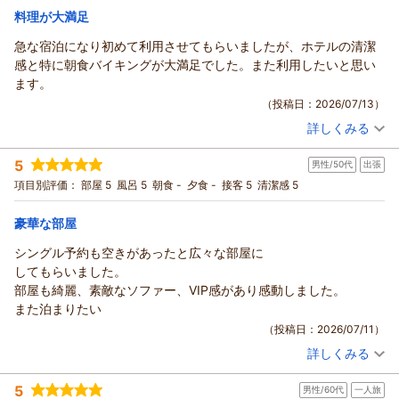
また朝食につきましてもご満足いただくことができ光栄に存じ
宿泊価格帯：
多大なご不便をおかけし大変申し訳ございませんでした。
16,001～17,000円(大人一人あたり/税込)
料理が大満足
ます｡
会場のキャパシティに依存することなく、時間帯ごとの混雑状
急な宿泊になり初めて利用させてもらいましたが、ホテルの清潔
私どもの朝食は「自分でつくるオリジナル丼ぶり」をメインコ
リッチモンドホテル帯広駅前からの返信
況の可視化や、
感と特に朝食バイキングが大満足でした。また利用したいと思い
ンセプトに
案内方法の工夫、整理券システムの導入検討など、
この度はリッチモンドホテル帯広駅前へご宿泊いただきまして
ます。
十勝・北海道を楽しんでいただけるようなメニューを取り揃え
スムーズにお食事をお召し上がりいただける環境づくりに向け
誠にありがとうございます。
ております。
（投稿日：2026/07/13）
て
ご滞在中は快適にお過ごしいただけたようで安心いたしました｡
ライブキッチンで焼き上げる香ばしい帯広名物の豚丼をはじめ､
実効性のある対策に努めてまいります。
詳しくみる
またたくさんのお褒めのお言葉をお寄せいただくことが出来､
宿泊時期：
2026年07月宿泊 (子連れ旅行)
北海道らしさを感じることが出来るメニューをご用意しており
そのような中にありましても、お部屋の設備や清掃につきまし
恐縮ながら嬉しく存じます｡
投稿者：
むねちゃんさん
(男性/30代)
ますので、
て
5
今回お客様にご利用いただいた駐車場は私どもの提携駐車場で
男性/50代
出張
宿泊プラン：
【カード決済限定 返金不可】特別料金＆ポイント6%でお得に
次回お越しの際にもご朝食をお楽しみいただけますと幸いでご
「問題なし」とのご評価をいただき、深く感謝申し上げます。
泊まろう-朝食付-
ある
ダブル
朝のみ
項目別評価：
部屋 5
風呂 5
朝食 -
夕食 -
接客 5
清潔感 5
ざいます。
お忙しい中、ホテルの課題を明確に示す貴重なご意見を口コミ
宿泊価格帯：
「帯広駅北地下駐車場」でございます。
14,001～15,000円(大人一人あたり/税込)
今後ともお客様により快適かつご満足いただける空間を提供で
にご投稿いただき、
館内駐車場は先着順でご案内しておりますが、
豪華な部屋
きるよう､
心より御礼申し上げます。
リッチモンドホテル帯広駅前からの返信
満車になってしまった際やサイズオーバーのお車で
シングル予約も空きがあったと広々な部屋に
一棟体制で努めてまいります｡
いただいたご指摘を真摯に受け止め、お客様に快適にお過ごし
ご来館の場合は、周辺の提携パーキングをご案内しておりま
この度はリッチモンドホテル帯広駅前を初めてご利用いただき
してもらいました。
最後になりますが､この度はお忙しい中ご滞在の感想を
いただける
す。
まして、誠にありがとうございます。
部屋も綺麗、素敵なソファー、VIP感があり感動しました。
お寄せいただき誠にありがとうございます｡
ホテルを目指して改善を重ねてまいります。
館内駐車場に駐車場スタッフがおりますので、
また、お忙しい中、大変嬉しいご感想をお寄せいただき重ねて
また泊まりたい
またお客様とお会いできる日を心よりお待ち申し上げておりま
甚だ勝手なお願いではございますが、またの機会をいただけま
お車でホテルへご到着なさいましたら、
御礼申し上げます。
す｡
（投稿日：2026/07/11）
すと幸いでございます。
まずホテル裏手の専用駐車場にお越しくださいませ。
急なご予定でのご宿泊とのこと、まずは移動等によるお疲れを
フロント 有馬
お客様のまたのお越しを、スタッフ一同心よりお待ち申し上げ
お停めいただいた場所がどちらであっても1泊1台
詳しくみる
私どもの客室で少しでも癒やしていただけたのであれば幸いで
宿泊時期：
2026年06月宿泊 (出張)
支配人
ております。
800円、出し入れ自由としております。
ございます。
投稿者：
タテさん
(男性/50代)
フロント 有馬
（返信日：2026/07/25）
5
ご都合に合わせてご利用いただければと存じます。
男性/60代
一人旅
宿泊プラン：
【早期割14】14日前までの予約でお得に泊まる！-食事なし-
私どもでは、お客様にいつでも安心してお休みいただけるよう