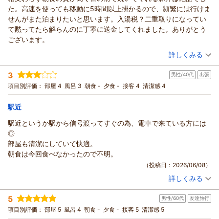
ソフトドリンクも提供しておりますので、次回お越しの際も是
た。高速を使っても移動に5時間以上掛かるので、頻繁には行けま
待ち申し上げております。
非ご利用いただければと存じます。
この度はリッチモンドホテル帯広駅前へご宿泊いただきまして
せんがまた泊まりたいと思います。入湯税？二重取りになってい
支配人
17時以降は有料ではありますがフライドポテトなどの軽食もご
誠にありがとうございます。
て黙ってたら解らんのに丁寧に送金してくれました。ありがとう
フロント 松村
用意しております｡
たくさんのお褒めのお言葉をお寄せいただけましたこと､
ございます。
是非お試しいただければ幸いです。
（返信日：2026/07/01）
スタッフ一同恐縮ながら大変嬉しくクチコミを拝読させていた
（投稿日：2026/06/09）
今後ともお客様により快適にお過ごしいt抱けるホテルを目指し
だきました｡
詳しくみる
精進してまいります｡
ご朝食につきましてお楽しみいただけたようで安心いたしまし
宿泊時期：
2026年05月宿泊 (子連れ旅行)
最後になりますが､本日はお忙しい中ご宿泊の感想をお寄せいた
た｡
3
男性/40代
出張
投稿者：
ありんこさん
(男性/50代)
だき誠にありがとうございます｡
私どもの朝食は「自分でつくるオリジナル丼ぶり」をメインコ
宿泊プラン：
【早期割28】28日前までの予約でお得に泊まろう－朝食付－
項目別評価：
部屋 4
風呂 3
朝食 -
夕食 -
接客 4
清潔感 4
またお客様とお会いできる日を心よりお待ちいたしておりま
ンセプトに
シングル
朝のみ
す。
宿泊価格帯：
十勝・北海道を楽しんでいただけるようなメニューを取り揃え
13,001～14,000円(大人一人あたり/税込)
駅近
フロント 有馬
ております。
駅近というか駅から信号渡ってすぐの為、電車で来ている方には
支配人
リッチモンドホテル帯広駅前からの返信
ライブキッチンで焼き上げる香ばしい帯広名物の豚丼をはじめ､
◎
北海道らしさを感じることが出来るメニューをご用意しており
（返信日：2026/06/18）
この度はリッチモンドホテル帯広駅前へご宿泊いただきまして
部屋も清潔にしていて快適。
ますので、
誠にありがとうございます。
朝食は今回食べなかったので不明。
次回お越しの際にもご朝食をお楽しみいただけますと幸いでご
また、お忙しい中、大変温かい励みになるご感想をお寄せいた
（投稿日：2026/06/08）
ざいます。
だき、心より厚く御礼申し上げます。
今後ともお客様により快適かつご満足いただける空間を提供で
詳しくみる
遠方から私どものホテルへお越しいただけましたこと大変嬉し
宿泊時期：
2026年06月宿泊 (出張)
きるよう､
く存じます。
投稿者：
だっちさん
(男性/40代)
一棟体制で努めてまいります｡
5
長距離移動のお疲れが、私どもの客室で少しでも癒されており
男性/60代
友達旅行
宿泊プラン：
【お食事券付】おびひろを楽しむ♪ふじもり＆インデアンお食
最後になりますが､本日はお忙しい中ご宿泊の感想をお寄せいた
事券3,000円分付プラン-食事なし-
ましたら幸いでございます。
シングル
食事なし
項目別評価：
部屋 5
風呂 4
朝食 -
夕食 -
接客 5
清潔感 5
だき
宿泊価格帯：
13,001～14,000円(大人一人あたり/税込)