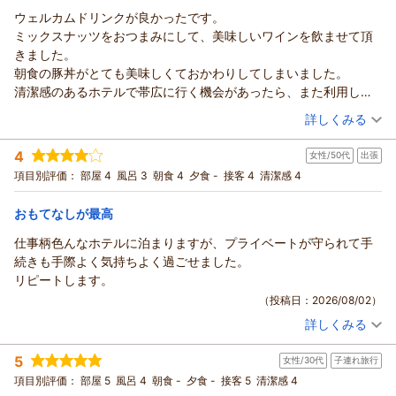
リッチモンドホテル帯広駅前からの返信
ウェルカムドリンクが良かったです。
この度はリッチモンドホテル帯広駅前をご宿泊いただき、
ミックスナッツをおつまみにして、美味しいワインを飲ませて頂
誠にありがとうございます。
きました。
帯広へのご出張の折、当ホテルをお選びいただき大変光栄に存
朝食の豚丼がとても美味しくておかわりしてしまいました。
じます。
清潔感のあるホテルで帯広に行く機会があったら、また利用した
お部屋の広さや清潔感、そして当ホテル自慢の朝食につきまし
いと思います。
（投稿日：2026/08/05）
詳しくみる
ても
「最高に良かった」とのお褒めの言葉をいただき、
宿泊時期：
2026年08月宿泊 (夫婦旅行)
4
スタッフ一同大変嬉しく、励みになります。
女性/50代
出張
投稿者：
mickeyさん
(男性/60代)
宿泊プラン：
【じゃらんのお得な10日間】ビジネス・レジャー・一人旅に
お客様からのお言葉を糧に、
項目別評価：
部屋 4
風呂 3
朝食 4
夕食 -
接客 4
清潔感 4
も！シンプルステイ-朝食付-
ダブル
朝のみ
今後もより一層快適なご滞在を提供できるよう努めてまいりま
宿泊価格帯：
5,001～6,000円(大人一人あたり/税込)
す。
おもてなしが最高
またのお越しを心よりお待ち申し上げております。
仕事柄色んなホテルに泊まりますが、プライベートが守られて手
リッチモンドホテル帯広駅前からの返信
リッチモンドホテル帯広駅前
続きも手際よく気持ちよく過ごせました。
支配人
この度はリッチモンドホテル帯広駅前へご宿泊いただきまして
リピートします。
フロント伊藤
誠にありがとうございます。
（投稿日：2026/08/02）
ご滞在中は快適にお過ごしいただけたようで安心いたしました｡
（返信日：2026/08/06）
詳しくみる
また､たくさんのお褒めのお言葉をお寄せいただくことが出来､
宿泊時期：
2026年06月宿泊 (出張)
恐縮ながら大変嬉しく存じます｡
投稿者：
えみちゃんさん
(女性/50代)
5
ウェルカムドリンクもお楽しみいただけたご様子で嬉しく存じ
女性/30代
子連れ旅行
宿泊プラン：
【早期割28】28日前までの予約でお得に泊まろう－朝食付－
ます。
シングル
朝のみ
項目別評価：
部屋 5
風呂 4
朝食 -
夕食 -
接客 5
清潔感 4