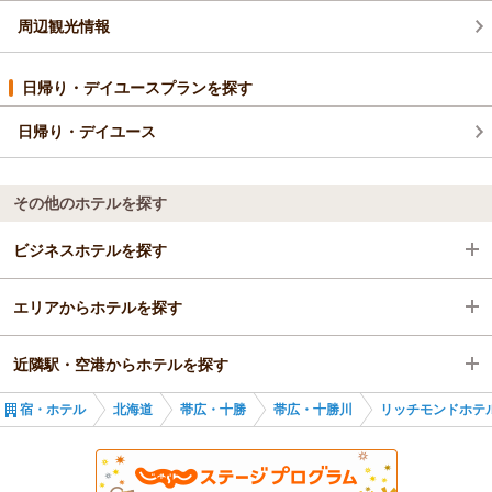
また帯広へお越しの際にも私どもをお選びいただけますと幸い
今後もお越しいただいた皆さまにご満足いただけるサービスを
周辺観光情報
でございます。
目指してまいりますので、何かお気づきの点等ございましたら
お客様とお会いできる日をスタッフ一同心よりお待ち申し上げ
ご遠慮なくお知らせいただけますと幸いでございます。
ております。
日帰り・デイユースプランを探す
またのお越しを、スタッフ一同心よりお待ち申し上げておりま
支配人
す。
フロント 松村
日帰り・デイユース
リッチモンドホテル帯広駅前
（返信日：2026/05/15）
支配人
フロント 石井
その他のホテルを探す
（返信日：2026/05/13）
ビジネスホテルを探す
エリアからホテルを探す
北海道
近隣駅・空港からホテルを探す
帯広・十勝
北海道
宿・ホテル
北海道
帯広・十勝
帯広・十勝川
リッチモンドホテ
帯広・十勝川
帯広・十勝
帯広駅
帯広駅
帯広・十勝川
柏林台駅