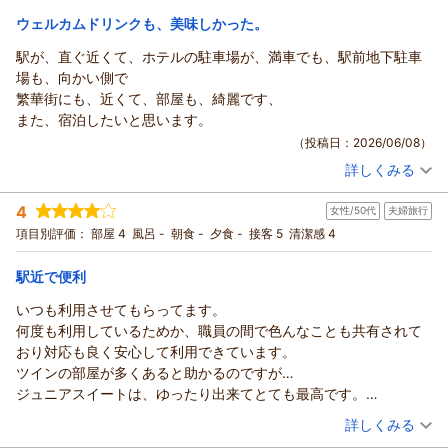
また、朝食につきまして「相変わらず質が高い」とのお言葉を
誠にありがとうございます。
いただき、レストランスタッフ一同大変感激いたしておりま
ウェルカムドリンクも、美味しかった。
｢帯広再訪の際はまた利用したい宿です｣というこの上なく光栄
リッチモンドホテル帯広駅前からの返信
す。
駅が、直ぐ近くて、ホテルの駐車場が、満車でも、駅前地下駐車
なお言葉への
目の前で焼き上げる熱々の豚丼は、十勝ならではの味覚をお客
この度はリッチモンドホテル帯広駅前へご宿泊いただきまして
場も、向かい側で
期待を裏切ることが無いよう邁進してまいりますので､
様にお届けしたいという私どものこだわりのメニューでござい
誠にありがとうございます。
繁華街にも、近くて、部屋も、綺麗です、
帯広へお越しの際は､私どもリッチモンドホテル帯広駅前を
ます。
立地につきまして、便利にご利用いただけた様子が伺え、嬉し
また、宿泊したいと思います。
ご愛顧いただけますと幸いでございます。
お客様より「絶品」とのお言葉をいただけましたことは何より
く存じます。
（投稿日：2026/06/08）
お客さまとまたお会いできる日を心よりお待ち申し上げており
の誇りでございます。
仰る通り、私どものホテルは帯広駅の目の前、信号を渡ってす
ます。
宿泊税のご返金対応につきましても、わざわざお触れいただき
詳しくみる
ぐの場所に位置しておりますので、電車でお越しのお客様や大
宿泊時期：
2026年06月宿泊 (友達旅行)
フロント 有馬
恐縮でございます。
きなお荷物をお持ちのお客様には、大変スムーズに移動してい
投稿者：
タロウさん
(男性/60代)
支配人
4
私どもの手違いにより、ご迷惑をおかけしてしまったにもかか
女性/50代
夫婦旅行
宿泊プラン：
【ビジネス・レジャー・一人旅】悩んだらこれ！！ベーシック
ただける好立地となっております。
素泊まりプラン -食事なし-
わらず、「丁寧に対応してくれた」と温かく受け止めていただ
（返信日：2026/06/12）
ダブル
食事なし
項目別評価：
部屋 4
風呂 -
朝食 -
夕食 -
接客 5
清潔感 4
また、客室に関しましても「清潔で快適」とお褒めいただき、
き、スタッフ一同深く救われる思いでございます。
宿泊価格帯：
6,001～7,000円(大人一人あたり/税込)
日々の清掃に励むスタッフ一同、大変励みになっております。
お客様からの信頼を裏切ることのないよう、今後とも誠実な対
駅近で便利
今後もいただいたお声に甘んじることなく清潔な空間を提供で
応を心がけてまいります。
リッチモンドホテル帯広駅前からの返信
きるよう精進してまいります。
いつも利用させてもらってます。
いただきましたご投稿に甘んじることなく更なるサービスの向
今回は朝食をお召し上がりにならなかったとのことですが、私
この度はリッチモンドホテル帯広駅前へご宿泊いただきまして
何度も利用しているためか、職員の間で色んなことも共有されて
上に努めてまいります。
どもでは十勝の新鮮な食材をふんだんに使ったバイキングをご
誠にありがとうございます。
おり対応も良く安心して利用できています。
頻繁にお越しいただくことは難しいかと存じますが、次回また
用意しております。
ご滞在中は快適にお過ごしいただけたようで安心いたしました｡
ツインの部屋が多くあると助かるのですが…
帯広へお越しの際にもリッチモンドホテル帯広駅前をお選びい
ライブキッチンで焼き上げる本場の豚丼や海鮮丼など、大変人
また沢山のお褒めのお言葉をお寄せいただき､恐縮ながら嬉しく
ジュニアスイートは、ゆったり出来てとても最高です。
ただけましたら嬉しい限りでございます。
気のメニューを揃えておりますので、次回お越しの際にはぜひ
存じます｡
これからも利用させてもらいます。
（投稿日：2026/06/07）
またお会いできる日をスタッフ一同心より楽しみにお待ち申し
自慢の朝食もお楽しみいただけますと幸いでございます。
詳しくみる
今回お客様にご利用いただいた駐車場は､私どもの提携駐車場で
上げております。
最後になりますが、お忙しい中ご感想をお寄せいただき、あり
ある