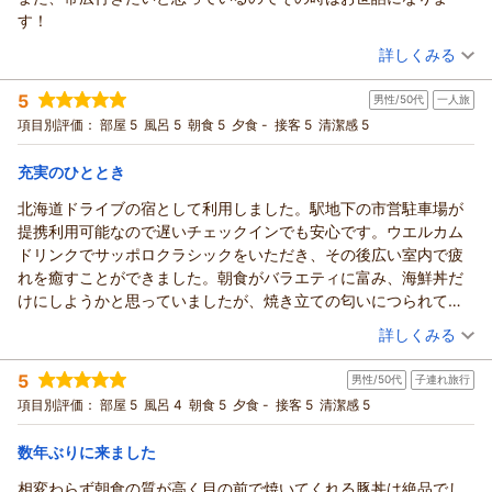
嬉しいことはございません。
（返信日：2026/07/08）
また、お忙しい中ご感想をお寄せいただきましたこと、心より
す！
これからもお客様にお選びいただけるホテルであり続けられる
厚く御礼申し上げます。
（投稿日：2026/06/17）
よう、お一人おひとりに寄り添ったおもてなしを心がけ、いつ
「帯広旅行の時はここ」という、私どもにとってこれ以上ない
詳しくみる
でも万全の体制でお客様をお迎えしてまいる所存でございま
ほど光栄なお言葉を頂戴し、スタッフ一同大変感激いたしてお
宿泊時期：
2026年06月宿泊 (家族旅行)
す。
ります。
5
男性/50代
一人旅
投稿者：
さとちゃんさん
(女性/50代)
お客様のまた次回のお越しをスタッフ一同心よりお待ち申し上
駐車場に関しまして、私どもでは複数の提携駐車場をご案内し
宿泊プラン：
【ビジネス・レジャー・一人旅】悩んだらこれ！！ベーシック
項目別評価：
部屋 5
風呂 5
朝食 5
夕食 -
接客 5
清潔感 5
素泊まりプラン -食事なし-
げております。
ておりますので、お時間を気にされることなく安心してご到着
ダブル
食事なし
支配人
宿泊価格帯：
いただけた様子を伺え、大変安堵いたしました。
8,001～9,000円(大人一人あたり/税込)
充実のひととき
フロント 松村
周辺のコンビニエンスストアなどの利便性も含め、ご家族での
北海道ドライブの宿として利用しました。駅地下の市営駐車場が
リッチモンドホテル帯広駅前からの返信
ご旅行が少しでも快適でストレスのないものとなっていたので
（返信日：2026/07/01）
提携利用可能なので遅いチェックインでも安心です。ウエルカム
あれば幸いでございます。
この度はリッチモンドホテル帯広駅前へご宿泊いただきまして
ドリンクでサッポロクラシックをいただき、その後広い室内で疲
また、私どものスタッフのお子様への対応につきましても、
誠にありがとうございます｡
れを癒すことができました。朝食がバラエティに富み、海鮮丼だ
「子ども達も喜んでいる」との大変微笑ましく嬉しいお声をお
ご滞在中は快適にお過ごしいただけたようで安心いたしました｡
けにしようかと思っていましたが、焼き立ての匂いにつられて豚
聞かせいただき、フロントスタッフも温かい気持ちでいっぱい
また､たくさんのお褒めのお言葉をお寄せいただくことが出来､
丼も美味しくいただきました。チェックイン・アウトの際少し手
（投稿日：2026/06/11）
でございます。
恐縮ながら大変嬉しく存じます｡
詳しくみる
間取ってしまいましたが、フロントの方が親切に教えてくださっ
リッチモンドホテルズでは、お子様お一人おひとりにとっても
ウェルカムドリンクもお楽しみいただけたご様子で嬉しく存じ
宿泊時期：
2026年06月宿泊 (一人旅)
たので助かりました。帯広再訪の際はまた利用したい宿です。
我が家のように安心してお過ごしいただけるようなおもてなし
ます。
5
男性/50代
子連れ旅行
投稿者：
まあさん
(男性/50代)
を心がけております。
1階レストラン「YOKO-HAI」にて16時から21時最終入店まで
宿泊プラン：
【カード決済限定 返金不可】特別料金＆ポイント6%でお得に
項目別評価：
部屋 5
風呂 4
朝食 5
夕食 -
接客 5
清潔感 5
これからも、いつでもご家族皆様が笑顔でお過ごしいただける
泊まろう-朝食付-
の間お召し上がりいただけます。
シングル
朝のみ
ホテルであり続けられるよう、より一層のサービス向上に努め
宿泊価格帯：
お客様もおっしゃいますように､ビールをはじめとしたアルコー
10,001～11,000円(大人一人あたり/税込)
数年ぶりに来ました
てまいります。
ルのメニューをはじめ､
相変わらず朝食の質が高く目の前で焼いてくれる豚丼は絶品でし
また皆様にお会いできる日を、スタッフ一同心より楽しみにお
リッチモンドホテル帯広駅前からの返信