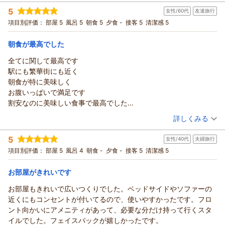
宿泊時期：
2026年05月宿泊 (子連れ旅行)
ワンドリンクチケットはお酒も選べるのは嬉しい。
誠にありがとうございます。
す。
私どもホテルはお客様に快適かつスムーズに移動していただけ
5
女性/60代
友達旅行
投稿者：
あさみんさん
(女性/30代)
風呂近くにカゴ等があればなと思いました。服や使用したタオル
また帯広へお越しの際には､リッチモンドホテル帯広駅前を
る立地を心掛けておりますので、お役に立てて何よりでござい
宿泊プラン：
【じゃらんスペシャルウィーク】旅行や出張にもおすすめ♪シ
（返信日：2026/08/03）
項目別評価：
部屋 5
風呂 5
朝食 5
夕食 -
接客 5
清潔感 5
の置き場に困ったので。
ご愛顧いただけますと幸いでございます。
ンプルステイプラン-朝食付-★
ます。
ツイン
朝のみ
朝食は豚丼にするとき調理スタッフに声をかけねばいけない……出
またお客様とお会いできる日を心よりお待ち申し上げておりま
宿泊価格帯：
また、お部屋のインテリアやYouTubeの視聴機能につきまして
15,001～16,000円(大人一人あたり/税込)
朝食が最高でした
来たてをもらえるので仕方ないかなと思いますが、声かけるタイ
す。
もお褒めの言葉をいただき、大変光栄に存じます。
ミングが緊張しました笑
全てに関して最高です
フロント 有馬
リッチモンドホテル帯広駅前からの返信
お子様方にとっても、お部屋でのリラックスタイムが楽しいひ
シンプルだけど満足できる朝食です。
駅にも繁華街にも近く
支配人
とときとなったのであれば、私どもとしてもこれ以上の喜びは
この度は数あるホテルの中からリッチモンドホテル帯広駅前を
車でしたが市営の駐車場でもOKだし、駅近なので車ない人でも訪
朝食が特に美味しく
（返信日：2026/08/06）
ございません。
お選びいただき、ご家族での大切なご旅行にご利用いただきま
れやすいホテルだなと思いました。夜のご飯もお店が多いので困
お腹いっぱいで満足です
「また帯広にきたら利用したい」という温かいお言葉を励み
して誠にありがとうございます。
らない位置。
割安なのに美味しい食事で最高でした
に、今後もご家族皆様で心地よくお過ごしいただける空間・サ
また、ご滞在のご感想を詳しくお寄せいただき、心より御礼申
全体的によかったです。他ホテルと同価格でも広さの面が特に贅
また利用させていただきます
（投稿日：2026/07/27）
ービスづくりに努めてまいります。
し上げます。
詳しくみる
沢できたなーって思えるお部屋でした。
また帯広へお越しの際はリッチモンドホテル帯広駅前をご愛顧
数あるホテルをご比較いただいた中で、ジュニアスイートのお
宿泊時期：
2026年06月宿泊 (友達旅行)
いただけますと幸いでございます。
部屋をお選びいただき、ご滞在にご満足いただけたご様子を大
5
女性/40代
夫婦旅行
投稿者：
ポラリスさん
(女性/60代)
またのお越しをスタッフ一同心よりお待ち申し上げておりま
変嬉しく拝読いたしました。お部屋の広さやベッド、窓からの
宿泊プラン：
【じゃらんスペシャルウィーク】旅行や出張にもおすすめ♪シ
項目別評価：
部屋 5
風呂 4
朝食 -
夕食 -
接客 5
清潔感 5
す。
ンプルステイプラン-朝食付-★
眺望など、ご家族皆様でゆったりとお過ごしいただけたようで
ダブル
朝のみ
リッチモンドホテル帯広駅前
宿泊価格帯：
何よりでございます。
4,001～5,000円(大人一人あたり/税込)
お部屋がきれいです
支配人
また、ワンドリンクサービスや立地につきましてもお褒めのお
お部屋もきれいで広いつくりでした。ベッドサイドやソファーの
フロント 石井
リッチモンドホテル帯広駅前からの返信
言葉を賜り、ありがとうございます。当ホテルは帯広駅や繁華
近くにもコンセントが付いてるので、使いやすかったです。フロ
街にも近く、お車でお越しのお客様はもちろん、公共交通機関
（返信日：2026/08/03）
この度はリッチモンドホテル帯広駅前をご利用いただき、また
ント向かいにアメニティがあって、必要な分だけ持って行くスタ
をご利用のお客様にも便利にご利用いただける立地が特徴でご
ご多用の中、温かいご感想をお寄せいただきまして誠にありが
イルでした。フェイスパックが嬉しかったです。
ざいます。周辺でのお食事も含め、ご旅行を満喫いただけたよ
とうございます。