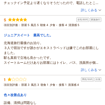
チェックイン予定より遅くなりそうだったので、電話したところ
うで嬉しく存じます。
「全てに関して最高」とのお言葉を頂戴し、スタッフ一同、大
事前に駐車場の案内も丁寧にしていただいたので、スムーズにい
（投稿日：2026/07/26）
朝食につきましても、ご満足いただけたとのお言葉をありがと
変光栄に存じます。
詳しくみる
きました。また今度も泊まりたいと思います。ありがとうござい
うございます。豚丼はできたてをお召し上がりいただきたいと
私どものホテルは帯広駅や繁華街へのアクセスの良さも多くの
宿泊時期：
2026年07月宿泊 (夫婦旅行)
ました。
の思いから、ご注文をいただいてからご用意しておりますが、
お客様にご好評いただいておりますが、ご滞在中は立地面でも
5
女性/60代
家族旅行
投稿者：
たまちーさん
(女性/40代)
お声がけのタイミングにご不便やご緊張をお掛けしてしまい申
ご満足いただけたご様子を伺い、嬉しく拝読いたしました。
宿泊プラン：
【カード決済限定 返金不可】特別料金＆ポイント6%でお得に
項目別評価：
部屋 5
風呂 5
朝食 4
夕食 -
接客 4
清潔感 5
し訳ございませんでした。いただいたご意見は今後のご案内方
泊まろう-食事なし-
また、朝食につきまして「特に美味しかった」「お腹いっぱい
ダブル
食事なし
法の参考とさせていただき、よりお気軽にご利用いただけるよ
宿泊価格帯：
で満足」とのお言葉をいただき、調理スタッフをはじめ関係ス
6,001～7,000円(大人一人あたり/税込)
ジュニアスイート 最高でした。
う改善に努めてまいります。
タッフ一同にとりまして何よりの励みでございます。さらに、
北海道旅行最後のお泊り。
また、衣類やタオルの置き場につきましても、貴重なご意見を
リッチモンドホテル帯広駅前からの返信
価格面につきましてもご満足いただき、「割安なのに美味しい
３人で宿泊ですが誰かがエキストラベッドは嫌でこのお部屋にし
ありがとうございます。今後の設備や備品の充実を検討する際
食事」とのお言葉を賜りましたことを大変嬉しく存じます。
この度はリッチモンドホテル帯広駅前に、
ました。
の参考とさせていただきます。
お客様からいただくこのようなお声を励みに、今後もご宿泊料
ご宿泊いただき誠にありがとうございます。
駅も真前で立地も良かったです。
「全体的によかった」「同価格でも広さの面が特に贅沢できた
金以上の価値を感じていただけるよう、サービスの向上とより
お部屋の広さやコンセントの配置につきまして、
スイートルームだけありお部屋にはトイレ、バス、洗面所が個別
と思えるお部屋」とのお言葉は、スタッフにとりまして何より
良い朝食づくりに努めてまいります。
快適にお過ごしいただけたようで大変嬉しく存じます。
に有り
の励みでございます。今後も皆様に快適でご満足いただけるご
（投稿日：2026/07/23）
最後になりましたが、「また利用させていただきます」とのお
また、アメニティにつきましてもフェイスパックを喜んでいた
詳しくみる
全自動洗濯機までありました。
滞在をご提供できますよう、サービス・設備ともにより一層の
言葉を頂戴し、心より感謝申し上げます。次回帯広へお越しの
だけて何よりです。
宿泊時期：
2026年07月宿泊 (家族旅行)
夜は歩いて数分の所に豚丼の有名店がありそちらで食べました。
向上に努めてまいります。
際にも、変わらぬご満足をご提供できますようスタッフ一同努
私どものホテルでは環境に配慮しつつ、
1
男性/50代
出張
投稿者：
トトロさん
(女性/60代)
食後にホテルのウェルカムドリンクにビールをいただきました。
また帯広へお越しの際には、ご家族皆様でぜひ当ホテルをご利
めてまいりますので、ぜひ再び私どものホテルをご利用くださ
お客様に必要なものをお選びいただけるスタイルを採用してお
宿泊プラン：
【早期割28】28日前までの予約でお得に泊まろう－朝食付－
項目別評価：
部屋 3
風呂 3
朝食 1
夕食 -
接客 1
清潔感 4
朝食に豚丼が用意されており注文してから焼いてくれるので美味
用くださいませ。スタッフ一同、心よりお待ち申し上げており
いませ。
ります。
トリプル
朝のみ
しかったです。 グリーンカレーも美味しかったです。
ます。
お客様のまたのお越しを心よりお待ち申し上げております。
宿泊価格帯：
チェックインの際のご案内につきましても、お役に立てたよう
11,001～12,000円(大人一人あたり/税込)
色々改善点あり
リッチモンドホテル帯広駅前
リッチモンドホテル帯広駅前
で安心いたしました。
支配人
設備、清掃は問題なし
支配人
リッチモンドホテル帯広駅前からの返信
ご到着の際もスムーズにご案内できるよう、今後も丁寧な対応