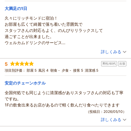
ミリー応援プラン-朝食付-【じゃらん限定】
この度は貴重なご意見をお寄せいただき、誠にありがとうござ
ツイン
朝のみ
ますので、またお近くへお越しの際はぜひお立ち寄りください
モンドホテル系列はどこもクオリティが高いですが、ここは特に
お忙しい中、貴重なご投稿をお寄せいただきありがとうござい
いました。また帯広へお越しの機会がございましたら、ぜひ私
宿泊価格帯：
7,001～8,000円(大人一人あたり/税込)
ませ。
大満足の1日
メンテナンスが行き届いている印象を受けました。
ました。
どもホテルをご利用いただけますと幸いです。
またのご来館を心よりお待ちしております。
また、デスクが広く、照明も明るいため、急遽仕事が入りました
久々にリッチモンドに宿泊！
お客様のまたのお越しを、スタッフ一同心よりお待ち申し上げ
スタッフ一同、心よりお待ちしております。
リッチモンドホテル帯広駅前からの返信
リッチモンドホテル帯広駅前
が、ＰＣ作業も非常に捗りました。スマートフォンの充電ケーブ
お部屋も広くて綺麗で落ち着いた雰囲気で
ております。
リッチモンドホテル帯広駅前
支配人
この度はリッチモンドホテル帯広駅前へご宿泊いただきまして
ルが備え付けられている点など、細やかな配慮が「分かっている
スタッフさんの対応もよく、のんびりリラックスして
支配人
支配人
フロント 石井
誠にありがとうございます。
な」と感じさせてくれます。
過ごすことが出来ました。
フロント 松村
フロント 石井
また、ご多忙の折にご感想をお寄せいただきましたこと厚く御
（返信日：2026/05/19）
３． 感動レベルの朝食
ウェルカムドリンクのサービス
（返信日：2026/06/04）
（返信日：2026/05/19）
礼申し上げます。
そして、何よりも特筆すべきは朝食の質の高さです。
今回は利用できなかったけど
（投稿日：2026/05/11）
まずは立地や利便性についてお褒めの言葉をいただき大変光栄
詳しくみる
十勝の新鮮な食材をふんだんに使ったメニューは、ビジネスホテ
次回はリベンジしたいですっ！
でございます。
宿泊時期：
2026年04月宿泊 (恋人旅行)
ルの域を完全に超えています。自分で作る「勝手丼」や、本場の
また泊まりに来ます。
仰る通り、私どもは帯広駅から徒歩圏内に位置しており、周辺
5
男性/60代
出張
投稿者：
あちゃさん
(女性/30代)
「帯広豚丼」が朝から楽しめるのは贅沢の極み。さらに地元の乳
には「豚丼」の名店や、地元の方にも愛される居酒屋、コンビ
宿泊プラン：
【早期割28】28日前までの予約でお得に泊まろう-食事なし-
項目別評価：
部屋 5
風呂 4
朝食 -
夕食 -
接客 5
清潔感 5
製品や新鮮な野菜など、どれを取っても味が濃く、ついつい食べ
ニなどが揃っております。
ダブル
食事なし
過ぎてしまいました。この朝食のためにまた泊まりたいと思わせ
宿泊価格帯：
帯広滞在の起点としてお客様にとってストレスのない拠点とな
3,001～4,000円(大人一人あたり/税込)
安定のチェーンホテル
る魅力があります。
れたのであれば何よりでございます。
４． スタッフの温かい対応
全国何処でも同じように清潔感がありスタッフさんの対応も丁寧
リッチモンドホテル帯広駅前からの返信
客室の清潔感や機能性につきましても、細部までご覧いただき
チェックインからチェックアウトまで、スタッフの皆様の対応は
ですね。
誠にありがとうございます。
この度はリッチモンドホテル帯広駅前をお選びいただきまして
常に丁寧かつスマートでした。フロントでのちょっとした質問に
1Fの飲食出来るお店があるので軽く飲んだり食べたりできます
「徹底された清潔感」とのお言葉は、清掃スタッフにとって何
誠にありがとうございます。
も笑顔で答えてくださり、「またここに戻ってきたい」と思わせ
（投稿日：2026/05/10）
よりの励みとなります。
お部屋の雰囲気や私どもスタッフの対応につきましても温かい
てくれる温かいホスピタリティを感じました。
また、デスクの広さや明るさ、備え付けの充電ケーブルなど、
詳しくみる
お言葉を頂戴し、安心してお寛ぎいただけたご様子を伺え、大
総評
宿泊時期：
2026年04月宿泊 (出張)
お客様の利便性を追求した私どものこだわりを「分かっている
変嬉しく存じます。
投稿者：
JUNさん
(男性/60代)
ハード面・ソフト面ともに非常に高いレベルで安定しており、ビ
な」と感じ取っていただけたことは恐縮ながら嬉しく拝読いた