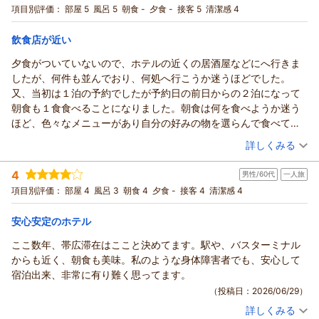
支配人
また私どもの朝食は私どもでは「自分でつくるオリジナル丼ぶ
シングル
食事なし
項目別評価：
部屋 5
風呂 5
朝食 -
夕食 -
接客 5
清潔感 4
日々の清掃と客室の維持に力を入れておりますので、「ホテル
り」をメインコンセプトに
（返信日：2026/07/25）
宿泊価格帯：
7,001～8,000円(大人一人あたり/税込)
の清潔感」をお褒めいただき清掃スタッフも大変励みになって
十勝・北海道を楽しんでいただけるようなメニューを取り揃え
飲食店が近い
おります。
ております。
リッチモンドホテル帯広駅前からの返信
また、朝食バイキングにつきましても「大満足」とのお言葉を
夕食がついていないので、ホテルの近くの居酒屋などにへ行きま
帯広名物の豚丼や十勝産の大豆を使用した納豆など、北海道ら
頂戴し、レストランスタッフ一同大変感激いたしております。
この度は当ホテルをご利用いただき、
したが、何件も並んでおり、何処へ行こうか迷うほどでした。
しさを
ライブキッチンで焼き上げる本場の豚丼など、朝からお腹いっ
また心温まるご感想をお寄せいただき
又、当初は１泊の予約でしたが予約日の前日からの２泊になって
感じていただけるメニューを多数ご用意しております。
ぱいに帯広の味を楽しんでいただけておりましたら嬉しい限り
誠にありがとうございます。
朝食も１食食べることになりました。朝食は何を食べようか迷う
一日の始まりのエネルギーチャージとなる朝食を目いっぱい
でございます。
当日はお部屋に空きがございましたので、
ほど、色々なメニューがあり自分の好みの物を選らんで食べて美
お楽しみいただけたのでしたら幸いでございます。
「また利用したい」という温かいお言葉を糧に、これからもい
より広めのお部屋をご用意させていただきました。
味しく頂きました。部屋の使い勝手も良かったので機会があれば
（投稿日：2026/07/07）
今後ともお客様により満足いただけるホテルを目指し､
つでも変わらぬ安心と快適さを提供できるホテルであり続けら
詳しくみる
お部屋の清潔さやソファーなどの設備にもご満足いただき、
また宿泊したいと思います。
一棟体制で精進してまいります｡
れるよう、スタッフ一同サービスの向上に努めてまいります。
「VIP感があり感動しました」とのお言葉を頂戴し、大変嬉しく
宿泊時期：
2026年07月宿泊 (一人旅)
最後になりますが､本日はお忙しい中ご宿泊の感想をお寄せいた
4
お客様のまたのお越しを、心よりお待ち申し上げております。
拝読いたしました。
男性/60代
一人旅
投稿者：
すーさんさん
(男性/60代)
だき
支配人
宿泊プラン：
【早期割28】28日前までの予約でお得に泊まろう-食事なし-
「また泊まりたい」と思っていただけたことが、私どもにとっ
項目別評価：
部屋 4
風呂 3
朝食 4
夕食 -
接客 4
清潔感 4
誠にありがとうございます。
シングル
食事なし
フロント 松村
て何よりの励みです。
また帯広へお越しの際には､リッチモンドホテル帯広駅前を
宿泊価格帯：
14,001～15,000円(大人一人あたり/税込)
次回も快適で特別なひとときをお過ごしいただけるよう、
安心安定のホテル
（返信日：2026/07/14）
ご愛顧いただけますと幸いでございます。
スタッフ一同努めてまいります。
ここ数年、帯広滞在はここと決めてます。駅や、バスターミナル
またお客様とお会いできる日を心よりお待ち申し上げておりま
リッチモンドホテル帯広駅前からの返信
またのお越しを心よりお待ちしております。
からも近く、朝食も美味。私のような身体障害者でも、安心して
す。
フロント 伊藤
この度はリッチモンドホテル帯広駅前をご利用いただきまして
宿泊出来、非常に有り難く思ってます。
フロント 有馬
支配人
誠にありがとうございます。
（投稿日：2026/06/29）
支配人
また、お忙しい中ご感想をお寄せいただき、重ねて御礼申し上
（返信日：2026/07/13）
（返信日：2026/07/19）
詳しくみる
げます。
宿泊時期：
2026年06月宿泊 (一人旅)