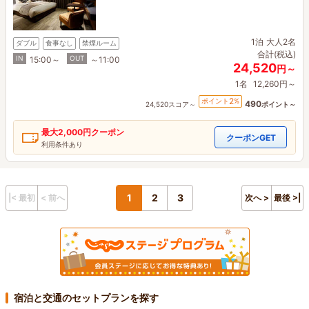
1泊
大人2名
ダブル
食事なし
禁煙ルーム
合計(税込)
IN
OUT
15:00～
～11:00
24,520
円～
1名
12,260円～
2
ポイント
%
490
24,520スコア～
ポイント～
最大
2,000円
クーポン
クーポンGET
利用条件あり
1
2
3
|< 最初
< 前へ
次へ >
最後 >|
宿泊と交通のセットプランを探す