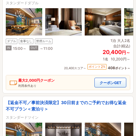
スタンダードダブル
1泊
大人2名
ダブル
食事なし
禁煙ルーム
合計(税込)
IN
OUT
15:00～
～11:00
20,400
円～
1名
10,200円～
2
ポイント
%
408
20,400スコア～
ポイント～
最大
2,000円
クーポン
クーポンGET
利用条件あり
【返金不可／事前決済限定】30日前までのご予約でお得な返金
不可プラン＜素泊り＞
スタンダードツイン