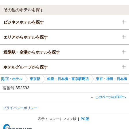
その他のホテルを探す
ビジネスホテルを探す
エリアからホテルを探す
東京都
近隣駅・空港からホテルを探す
銀座・日本橋・東京駅周辺
東京都
ホテルグループから探す
東京・神田・日本橋
銀座・日本橋・東京駅周辺
大手町駅
宿・ホテル
東京都
銀座・日本橋・東京駅周辺
東京・神田・日本橋
大手町駅
東京・神田・日本橋
神田駅
全国の三井不動産グループが運営する３つのホテルブランド
宿番号:352593
大手町駅
小川町駅
東京の三井不動産グループが運営する３つのホテルブランド
このページのTOPへ
▲
プライバシーポリシー
淡路町駅
ミレニアム 三井ガーデンホテル 東京
表示：
スマートフォン版
PC版
(C) Recruit Co., Ltd.
三越前駅
三井ガーデンホテル銀座築地