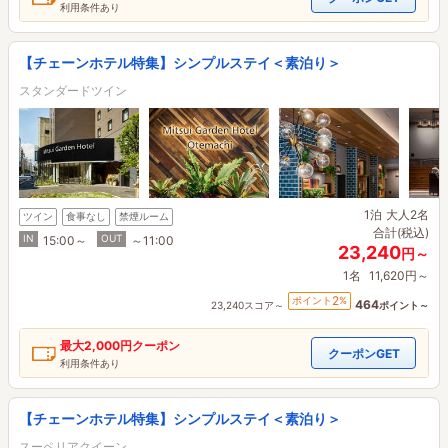
利用条件あり
【チェーンホテル特集】シンプルステイ＜素泊り＞
スタンダードツイン
1泊
大人2名
ツイン
食事なし
禁煙ルーム
合計(税込)
IN
OUT
15:00～
～11:00
23,240
円～
1名
11,620円～
2
ポイント
%
464
23,240スコア～
ポイント～
最大
2,000円
クーポン
クーポンGET
利用条件あり
【チェーンホテル特集】シンプルステイ＜素泊り＞
スーペリアクイーン