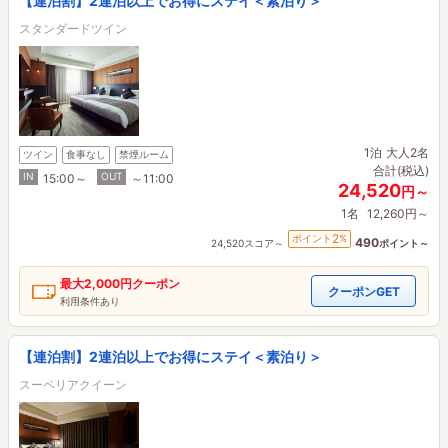
【連泊割】2連泊以上でお得にステイ＜素泊り＞
スタンダードツイン
1泊
大人2名
ツイン
食事なし
禁煙ルーム
合計(税込)
IN
OUT
15:00～
～11:00
24,520
円～
1名
12,260円～
2
ポイント
%
490
24,520スコア～
ポイント～
最大
2,000円
クーポン
クーポンGET
利用条件あり
【連泊割】2連泊以上でお得にステイ＜素泊り＞
スーペリアクイーン