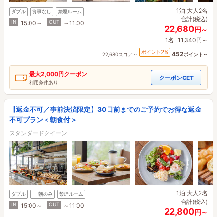
1泊
大人2名
ダブル
食事なし
禁煙ルーム
合計(税込)
IN
OUT
15:00～
～11:00
22,680
円～
1名
11,340円～
2
ポイント
%
452
22,680スコア～
ポイント～
最大
2,000円
クーポン
クーポンGET
利用条件あり
【返金不可／事前決済限定】30日前までのご予約でお得な返金
不可プラン＜朝食付＞
スタンダードクイーン
1泊
大人2名
ダブル
朝のみ
禁煙ルーム
合計(税込)
IN
OUT
15:00～
～11:00
22,800
円～