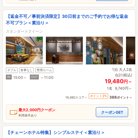
【返金不可／事前決済限定】30日前までのご予約でお得な返金
不可プラン＜素泊り＞
スタンダードクイーン
1泊
大人2名
ダブル
食事なし
禁煙ルーム
合計(税込)
IN
OUT
15:00～
～11:00
19,480
円～
1名
9,740円～
2
ポイント
%
388
19,480スコア～
ポイント～
最大
2,000円
クーポン
クーポンGET
利用条件あり
【チェーンホテル特集】シンプルステイ＜素泊り＞