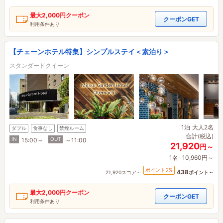
最大
2,000円
クーポン
クーポンGET
利用条件あり
【チェーンホテル特集】シンプルステイ＜素泊り＞
スタンダードクイーン
1泊
大人2名
ダブル
食事なし
禁煙ルーム
合計(税込)
IN
OUT
15:00～
～11:00
21,920
円～
1名
10,960円～
2
ポイント
%
438
21,920スコア～
ポイント～
最大
2,000円
クーポン
クーポンGET
利用条件あり