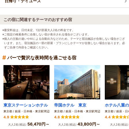
日帰り・デイユース
この宿に関連するテーマのおすすめ宿
※最安料金は、日付未定、1泊1部屋大人2名の料金です。
※ご指定の検索条件に合致しない宿が表示される場合がございます。
※個人の主観の違いやAIによる自動出力などのため、テーマと宿泊施設が合致しない場合がござ
います。また、宿泊施設の一部の部屋・プランにしかテーマが合致しない場合があります。必
ずご自身で内容をご確認ください。
#
バーで贅沢な夜時間を過ごせる宿
東京ステーションホテル
帝国ホテル 東京
ホテル八重の
東京都 / 銀座・日本橋・東京駅周辺
東京都 / 銀座・日本橋・東京駅周辺
東京都 / 銀座・
4.9
4.8
4.4
56,470円～
43,800円～
大人2名(税込)
大人2名(税込)
大人2名(税込