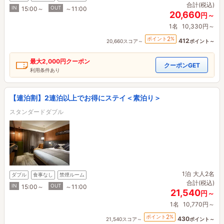
合計(税込)
IN
OUT
15:00～
～11:00
20,660
円～
1名
10,330円～
2
ポイント
%
412
20,660スコア～
ポイント～
最大
2,000円
クーポン
クーポンGET
利用条件あり
【連泊割】2連泊以上でお得にステイ＜素泊り＞
スタンダードダブル
1泊
大人2名
ダブル
食事なし
禁煙ルーム
合計(税込)
IN
OUT
15:00～
～11:00
21,540
円～
1名
10,770円～
2
ポイント
%
430
21,540スコア～
ポイント～