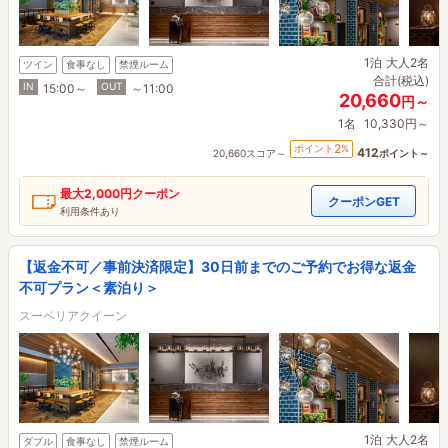
1泊
大人2名
ツイン
食事なし
禁煙ルーム
合計(税込)
IN
OUT
15:00～
～11:00
20,660
円～
1名
10,330円～
2
ポイント
%
412
20,660スコア～
ポイント～
最大
2,000円
クーポン
クーポンGET
利用条件あり
【返金不可／事前決済限定】30日前までのご予約でお得な返金
不可プラン＜素泊り＞
スーペリアクイーン
1泊
大人2名
ダブル
食事なし
禁煙ルーム