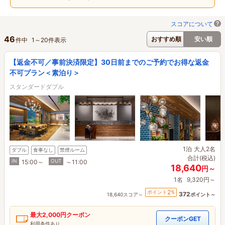
スコアについて
46
おすすめ順
安い順
件中
1
～
20
件表示
【返金不可／事前決済限定】30日前までのご予約でお得な返金
不可プラン＜素泊り＞
スタンダードダブル
1泊
大人2名
ダブル
食事なし
禁煙ルーム
合計(税込)
IN
OUT
15:00～
～11:00
18,640
円～
1名
9,320円～
2
ポイント
%
372
18,640スコア～
ポイント～
最大
2,000円
クーポン
クーポンGET
利用条件あり