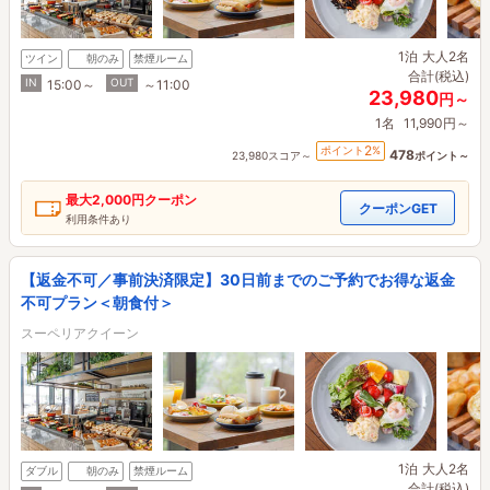
1泊
大人2名
ツイン
朝のみ
禁煙ルーム
合計(税込)
IN
OUT
15:00～
～11:00
23,980
円～
1名
11,990円～
2
ポイント
%
478
23,980スコア～
ポイント～
最大
2,000円
クーポン
クーポンGET
利用条件あり
【返金不可／事前決済限定】30日前までのご予約でお得な返金
不可プラン＜朝食付＞
スーペリアクイーン
1泊
大人2名
ダブル
朝のみ
禁煙ルーム
合計(税込)