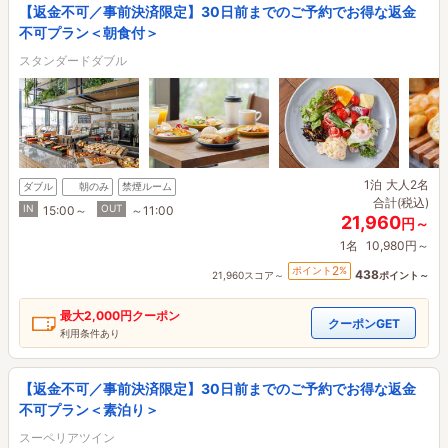
【返金不可／事前決済限定】30日前までのご予約でお得な返金
不可プラン＜朝食付＞
スタンダードダブル
1泊
大人2名
ダブル
朝のみ
禁煙ルーム
合計(税込)
IN
OUT
15:00～
～11:00
21,960
円～
1名
10,980円～
2
ポイント
%
438
21,960スコア～
ポイント～
最大
2,000円
クーポン
クーポンGET
利用条件あり
【返金不可／事前決済限定】30日前までのご予約でお得な返金
不可プラン＜素泊り＞
スーペリアツイン