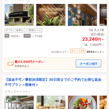
1泊
大人2名
ダブル
食事なし
禁煙ルーム
合計(税込)
IN
OUT
15:00～
～11:00
23,240
円～
1名
11,620円～
2
ポイント
%
464
23,240スコア～
ポイント～
最大
2,000円
クーポン
クーポンGET
利用条件あり
【返金不可／事前決済限定】30日前までのご予約でお得な返金
不可プラン＜朝食付＞
スタンダードツイン