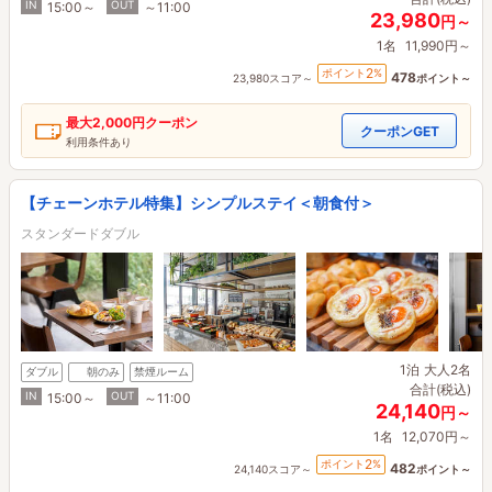
IN
OUT
15:00～
～11:00
23,980
円～
1名
11,990円～
2
ポイント
%
478
23,980スコア～
ポイント～
最大
2,000円
クーポン
クーポンGET
利用条件あり
【チェーンホテル特集】シンプルステイ＜朝食付＞
スタンダードダブル
1泊
大人2名
ダブル
朝のみ
禁煙ルーム
合計(税込)
IN
OUT
15:00～
～11:00
24,140
円～
1名
12,070円～
2
ポイント
%
482
24,140スコア～
ポイント～