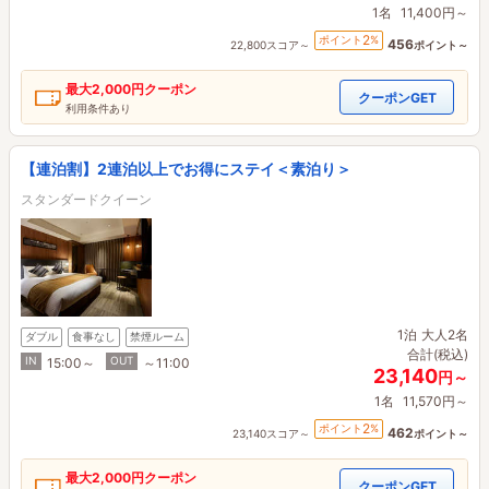
1名
11,400円～
2
ポイント
%
456
22,800スコア～
ポイント～
最大
2,000円
クーポン
クーポンGET
利用条件あり
【連泊割】2連泊以上でお得にステイ＜素泊り＞
スタンダードクイーン
1泊
大人2名
ダブル
食事なし
禁煙ルーム
合計(税込)
IN
OUT
15:00～
～11:00
23,140
円～
1名
11,570円～
2
ポイント
%
462
23,140スコア～
ポイント～
最大
2,000円
クーポン
クーポンGET