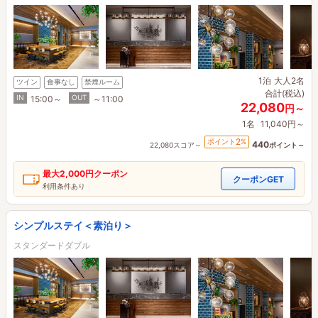
1泊
大人2名
ツイン
食事なし
禁煙ルーム
合計(税込)
IN
OUT
15:00～
～11:00
22,080
円～
1名
11,040円～
2
ポイント
%
440
22,080スコア～
ポイント～
最大
2,000円
クーポン
クーポンGET
利用条件あり
シンプルステイ＜素泊り＞
スタンダードダブル