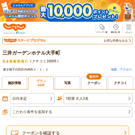
じゃらん
お得な特典をみる
三井ガーデンホテル大手町
(
クチコミ369件
)
4.4
東京都千代田区内神田２－１－２
地図・アクセス
配布中
プラン
施設情報
写真
クーポン
クチコミ
46件
日付未定
1部屋 大人2名
こだわり条件を追加する
クーポンを確認する