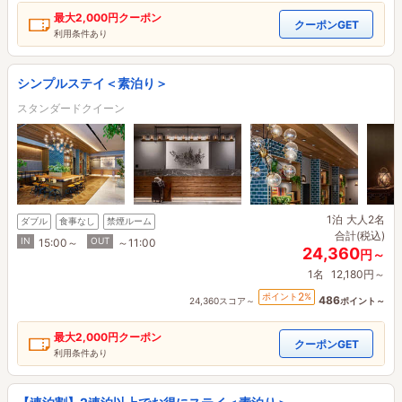
最大
2,000円
クーポン
クーポンGET
利用条件あり
シンプルステイ＜素泊り＞
スタンダードクイーン
1泊
大人2名
ダブル
食事なし
禁煙ルーム
合計(税込)
IN
OUT
15:00～
～11:00
24,360
円～
1名
12,180円～
2
ポイント
%
486
24,360スコア～
ポイント～
最大
2,000円
クーポン
クーポンGET
利用条件あり