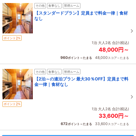
その他
食事なし
禁煙ルーム
【スタンダードプラン】定員まで料金一律｜食材
なし
2
ポイント
%
1泊 大人2名 合計(税込)
48,000円～
960
48,000
ポイント～たまる
スコア～たまる
その他
食事なし
禁煙ルーム
【2泊～の連泊プラン 最大30％OFF】定員まで料
金一律｜食材なし
2
ポイント
%
1泊 大人2名 合計(税込)
33,600円～
672
33,600
ポイント～たまる
スコア～たまる