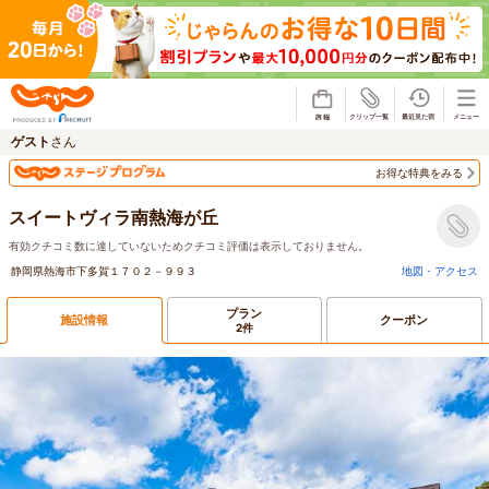
じゃらん
ゲスト
さん
お得な特典をみる
スイートヴィラ南熱海が丘
有効クチコミ数に達していないためクチコミ評価は表示しておりません。
静岡県熱海市下多賀１７０２－９９３
地図・アクセス
プラン
施設情報
クーポン
2件