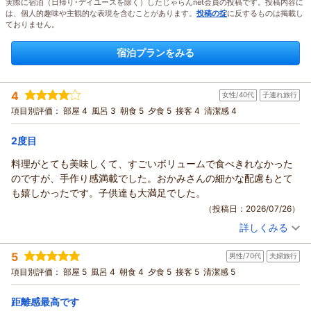
実際に宿泊（日帰り･デイユースを除く）したじゃらんnet会員の投稿です。投稿内容に
は、個人的趣味や主観的な表現を含むことがあります。
投稿の掟
に反するものは掲載し
ておりません。
宿泊プランをみる
4
女性/40代
子連れ旅行
項目別評価：
部屋 4
風呂 3
朝食 5
夕食 5
接客 4
清潔感 4
2度目
料理がとても美味しくて、すごいボリュームで食べきれなかった
のですが、手作り感満載でした。おかみさんの細かな配慮もとて
も嬉しかったです。子供達も大満足でした。
（投稿日：2026/07/26）
詳しくみる
宿泊時期：
2026年07月宿泊 (子連れ旅行)
投稿者：
アンパンマンさん
(女性/40代)
5
男性/70代
夫婦旅行
宿泊プラン：
【いわみ★旅】【2食付】お得に津和野を観光プラン♪
和室
項目別評価：
部屋 5
風呂 4
朝食 4
夕食 5
接客 5
清潔感 5
朝・夕
宿泊価格帯：
7,001～8,000円(大人一人あたり/税込)
距離感最高です