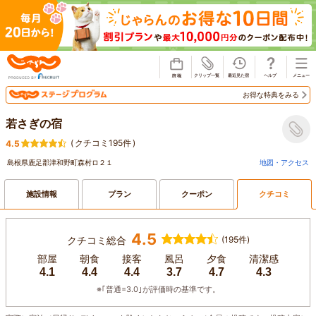
じゃらん
お得な特典をみる
若さぎの宿
(
クチコミ195件
)
4.5
島根県鹿足郡津和野町森村ロ２１
地図・アクセス
施設情報
プラン
クーポン
クチコミ
4.5
クチコミ総合
(195件)
部屋
朝食
接客
風呂
夕食
清潔感
4.1
4.4
4.4
3.7
4.7
4.3
※｢普通=3.0｣が評価時の基準です。