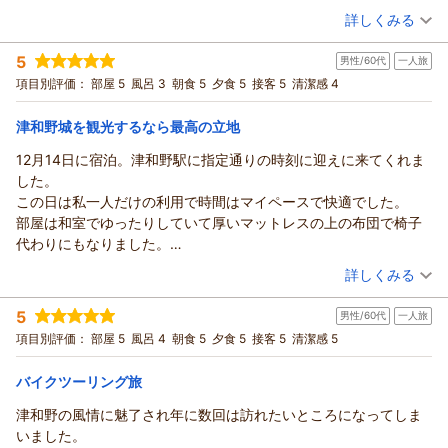
れてかつ良い匂いがすること前提での、ふわっとした寝心地の良
（投稿日：2026/01/02）
詳しくみる
い毛布にくるまれながら気持ちよ～く眠ることが出来ました。強
宿泊時期：
2025年12月宿泊 (家族旅行)
いて言うなら、（わかる人にはわかるのかもしれませんが）食事
5
男性/60代
一人旅
投稿者：
おっくんさん
(男性/40代)
やお酒などが無印感なので、津和野産という説明があると旅人と
宿泊プラン：
ファミリープラン
項目別評価：
部屋 5
風呂 3
朝食 5
和室
夕食 5
朝・夕
接客 5
清潔感 4
しては嬉しいものなのになあとは思いました。
宿泊価格帯：
7,001～8,000円(大人一人あたり/税込)
津和野城を観光するなら最高の立地
12月14日に宿泊。津和野駅に指定通りの時刻に迎えに来てくれま
した。
この日は私一人だけの利用で時間はマイペースで快適でした。
部屋は和室でゆったりしていて厚いマットレスの上の布団で椅子
代わりにもなりました。
風呂は小さめの浴室を利用しましたが、家庭風呂そのもので脱衣
（投稿日：2025/12/21）
詳しくみる
場はセンサー付きの温風ヒーターで寒さを感じることなく温まり
宿泊時期：
2025年12月宿泊 (一人旅)
ました。
5
男性/60代
一人旅
投稿者：
マットさんさん
(男性/60代)
入浴の後は楽しみの夕食。焼き魚、エビフライ、鰹のたたき、そ
宿泊プラン：
【いわみ★旅】【2食付】お得に津和野を観光プラン♪
項目別評価：
部屋 5
風呂 4
朝食 5
夕食 5
接客 5
清潔感 5
和室
れと粕汁鍋、これは絶品です。地酒の華泉という美味しい燗酒で
朝・夕
頂き大変満足でした。
バイクツーリング旅
宿泊価格帯：
8,001～9,000円(大人一人あたり/税込)
女将さんから城跡のライトアップの時刻だと知り部屋から幻想的
な夜空に浮かぶ城が見られ、これまたお城ファンにはたまらない
津和野の風情に魅了され年に数回は訪れたいところになってしま
光景でした。
いました。