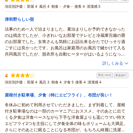
宿泊プラン：
【いわみ★旅】【2食付】お得に津和野を観光プラン♪
和室
項目別評価：
部屋 4
風呂 4
朝食 -
夕食 -
接客 4
清潔感 5
朝・夕
宿泊価格帯：
8,001～9,000円(大人一人あたり/税込)
津和野らしい宿
法事のため一人で泊まりました。素泊まりしか予約できなかった
のは残念でしたが、小ぎれいなお部屋でテレビと冷蔵庫完備の畳
のお部屋でした。女将さんも気軽にお話出来るかたでひっそり過
ごすには良かったです。お風呂は家庭用のお風呂で鍵かけて入る
共同風呂でしたが、脱衣所も自動ヒーターがはいるようになって
いました。何よりお風呂が熱くて温泉みたいでした。トイレも男
（投稿日：2026/01/12）
詳しくみる
女共用が２つと男性用が一つあり数人の宿泊客があっても大丈夫
宿泊時期：
2026年01月宿泊 (一人旅)
です。想定としては夫婦２人で津和野散策であればとても良いと
4
男性/40代
家族旅行
投稿者：
たっくんさん
(男性/60代)
思います。旅手帳もおいてありご飯も美味しいとありました。今
宿泊プラン：
【素泊まり】直近予約応援プラン※当日21時まで予約可
項目別評価：
部屋 4
風呂 3
朝食 4
夕食 5
接客 4
清潔感 4
和室
回は残念でしたが、次回食事付きでお伺いしたいと思います。あ
食事なし
と寝具はマットレスがとても寝心地良かったです。ありがとうご
屋根付き駐車場、夕食（特にエビフライ）、布団が良い！
宿泊価格帯：
5,001～6,000円(大人一人あたり/税込)
ざいました。
冬休みに初めて利用させていただきました。まず到着して、屋根
付き駐車場なのは一部のカーマニアにおススメ。そのあとに出て
くる夕食は洋食ベースながら下手な洋食屋よりも遥にウマい特大
エビフライ2つを主役にして夕食全体の味もボリュームも大満足。
さらにそのあとに眠ることになる布団が、もちろん綺麗に洗濯さ