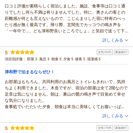
口コミ評価が素晴らしく宿泊しました。施設、食事等は口コミ通
りでしたし何ら不満は有りませんでした。特に、奥さんの客との
距離感が何とも言えないもので、こじんまりした宿に特有のべっ
たり感が無く最高です。帰り際、玄関先でカッコウの鳴き声を
「一年中で…、ども津和野良いところでしょ」と笑顔で送って下
さいました。これが日本の宿ですね。
（投稿日：2026/06/09）
詳しくみる
宿泊時期：
2026年05月宿泊 (夫婦旅行)
5
女性/50代
家族旅行
投稿者：
hiro－nさん
(男性/70代)
宿泊プラン：
【いわみ★旅】【2食付】お得に津和野を観光プラン♪
項目別評価：
部屋 3
風呂 3
朝食 5
夕食 5
接客 5
清潔感 5
和室
朝・夕
津和野で泊まるならぜひ！
宿泊価格帯：
8,001～9,000円(大人一人あたり/税込)
お部屋はもちろん、共同利用のお風呂とトイレもきれいで、気持
ちよく利用できました。木造ですが、宿泊の部屋は全て2階なので
足音は気になりません。朝は、裏山の鶯の鳴き声で目覚めて幸せ
な気分になりました。
食事処でいただいた夕食、朝食は本当に美味しくてお腹いっぱい
になりました。
（投稿日：2026/06/06）
詳しくみる
帰りは、おかみさんが玄関先に出てきて、私たちの車を見送って
宿泊時期：
2026年05月宿泊 (家族旅行)
くれました。楽しい津和野の旅になりました。素敵なお宿です。
5
女性/70代
家族旅行
投稿者：
さくらさん
(女性/50代)
ぜひ！