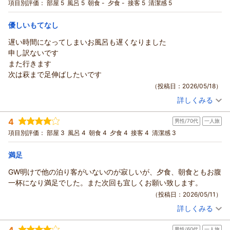
宿泊プラン：
【いわみ★旅】【2食付】お得に津和野を観光プラン♪
項目別評価：
部屋 5
風呂 5
朝食 -
夕食 -
接客 5
清潔感 5
和室
朝・夕
優しいもてなし
宿泊価格帯：
7,001～8,000円(大人一人あたり/税込)
遅い時間になってしまいお風呂も遅くなりました
申し訳ないです
また行きます
次は萩まで足伸ばしたいです
（投稿日：2026/05/18）
詳しくみる
宿泊時期：
2026年05月宿泊 (家族旅行)
投稿者：
しまちゃんさん
(女性/70代)
4
男性/70代
一人旅
宿泊プラン：
【素泊まり】直近予約応援プラン※当日21時まで予約可
和室
項目別評価：
部屋 3
風呂 4
朝食 4
夕食 4
接客 4
清潔感 3
食事なし
宿泊価格帯：
4,001～5,000円(大人一人あたり/税込)
満足
GW明けで他の泊り客がいないのが寂しいが、夕食、朝食ともお腹
一杯になり満足でした。また次回も宜しくお願い致します。
（投稿日：2026/05/11）
詳しくみる
宿泊時期：
2026年05月宿泊 (一人旅)
投稿者：
マアチャンさん
(男性/70代)
4
男性/60代
一人旅