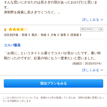
洗面所、トイレは共同ですが部屋から出てすぐなので不便さは感
そんな思いにさせたのは若さぎの宿があったおかげだと思いま
じませんでした。翌朝の朝食も焼き魚、目玉焼き、ウインナー、
す。
切り干し大根、みそ汁、そして果物、ボリューム満点。
津和野を探索し若さぎでくつろぐ。
エネルギー補給したのち津和野城へ。宿を出て橋を渡るとすぐに
北海道からは少々距離はありますが、
（投稿日：2025/11/05）
詳しくみる
馬場先櫓へ到着、城巡りには好立地。女将さんから行き帰りの道
元気なうちは里帰り感覚で行きたいと思います。
宿泊時期：
2025年10月宿泊 (一人旅)
もアドバイス。
バイク乗りは一度はおすすめしておきます(笑)
4
男性/50代
一人旅
投稿者：
ともさん
(男性/60代)
往復約3時間の城巡りと森鴎外旧居などの散策ののち宿に戻り駅ま
宿泊プラン：
★じゃらん限定★特典付き♪バイクでツーリングプラン
項目別評価：
部屋 3
風呂 -
朝食 3
夕食 3
接客 3
清潔感 3
和室
で送っていただきました。
朝・夕
ただ、車から降りてから忘れ物に気付き、再び駅まで届けてもら
コスパ最高
宿泊価格帯：
8,001～9,000円(大人一人あたり/税込)
いました。なんと私は手の焼ける客なんでしょう。大変ご迷惑を
おかけしました。しかし良い旅行が出来たことお礼いたします。
「お得に」というタイトル通りでコスパが良かったです。暑い時
今度は孫とSLに乗ってまたお世話になりたいと楽しみにしていま
期だったのですが、紅葉の頃にもう一度来たいと思いました。
す。
（投稿日：2025/10/14）
詳しくみる
宿泊時期：
2025年09月宿泊 (一人旅)
投稿者：
kurtzweberさん
(男性/50代)
宿泊プラン：
【いわみ★旅】【2食付】お得に津和野を観光プラン♪
和室
宿泊プランをみる
朝・夕
宿泊価格帯：
8,001～9,000円(大人一人あたり/税込)
ここから先のクチコミについては、投稿から1年が経過しているため、当時の設備と変更になっ
ている可能性がございます