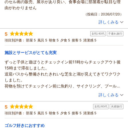
のセル画の販売、展示があり良い、食事会場に部屋着が駄目な理
カリ」のお声掛けで、素敵な笑顔の思い出をのこしていただけ
mimiさま
ました。朝食ブッフェも最高。焼きおにぎりも中華粥も美味しか
由がわかりません
たらと存じます。
この度はベルナティオをご利用いただき誠にありがとうござい
ったけど、ここのベーコンは、私的に今まで食べたベーコンの中
（投稿日：2026/07/20）
また、あてま温泉はお肌にやさしい美肌の湯でございますの
ます。
で一番美味しかったです！ただ一点！トマトジュースは置いて欲
で、とろみのある湯にゆっくり浸かってお肌にご褒美のひと時
詳しくみる
からだのお疲れはあてまの湯で癒し、目にも美味しいお料理で
しかった！・・・敷地内広いので散歩もできるし色んなアクティ
宿泊時期：
2026年07月宿泊 (夫婦旅行)
をお過ごしいただけたことと存じます。
夏を乗り切るスタミナをつけていただけましたなら幸いでござ
投稿者：
トムさん
(男性/70代)
ビティもある。結婚式もできちゃう。お子様からご高齢の方々ま
冬には雪深い地域でございますので、降る雪を前にして何も考
5
います。
女性/40代
子連れ旅行
宿泊プラン：
【室数限定】おかげさまで開業30周年！感謝を込めて3900円
で楽しめる、まさに老若男女問わず愛されるホテルだと思いま
えずに、ただただ温泉に身をまかせるひと時もお勧めでござい
引き！「Thank you（39）プラン」＜第1弾＞
あてま温泉はお肌にやさしい美肌の湯でございますので、とろ
ツイン
朝・夕
項目別評価：
部屋 5
風呂 5
朝食 5
夕食 5
接客 5
清潔感 5
す。このホテルのおかげで新潟が大好きになりました！久々に大
ます。
宿泊価格帯：
みのある湯にゆっくり浸かってお肌にご褒美のひと時をお過ご
16,001～17,000円(大人一人あたり/税込)
満足の滞在時間でした！
そして、楽しみにされていたお食事では和洋中からデザートま
しいただけたことと存じます。
施設とサービスがとても充実
で、存分にご堪能いただけ調理スタッフも大変喜んでおりま
あてま高原リゾート ホテル ベルナティオからの返信
そして、一日の締めくくりにあたたかな響きと丁寧な表現の魅
ずっと子供と遊ぼうとチェックイン前11時からチェックアウト後
す。
力あふれるソプラノの歌声に耳を傾け、非日常のひと時をご満
トムさま
15時まで滞在しました。
ブッフェレストランでは季節ごとにフェア開催しており、食べ
喫いただけ何よりでございます。
この度はベルナティオをご利用いただき誠にありがとうござい
送迎バスから整備されたきれいな芝生と湖が見えてきてワクワク
物がより美味しく感じる秋には「佐渡島の金山」として、世界
ナイトエンタメは日ごとに内容が変わり、当館のスタッフで結
ます。
しました。
文化遺産に登録された佐渡の食材と銘酒を取りそろえた「佐渡
成したあてま太鼓部「鼓響（こきょう）」が、パフォーマンス
当館では「旅の目的にアートを」という想いから、ギャラリー
荷物を預けてチェックイン前に魚釣り、サイクリング、プール、
フェア」を開催いたしますので、ぜひ今後のフェアにもご期待
をお届けするお日にちもございますので、ぜひまたの機会にも
での絵画展を開催しております。
ポポラの森でのクラフトで遊び、チェックイン後は温泉、宝箱探
（投稿日：2026/07/20）
くださいませ。
お楽しみいただけますと幸いにございます。
詳しくみる
館内は横に長い造りになっており、ご不便をおかけした点もあ
し、夕食、サマーナイトツアーと初日から遊びつくしました。
「一泊はもったいない」「新潟が大好きになりました」と感じ
味わいのあるお食事と温もりの温泉、心安らぐ空間をご用意し
ったかと存じますが、アニメのセル画や絵画の観賞を楽しみ、
宿泊時期：
2026年07月宿泊 (子連れ旅行)
普段は見れない自然の生き物に子供は感動していました。他の遊
ていただけるほどのひと時のお手伝いができましたことを誇り
て、mimiさまのまたのお越しを心よりお待ち申し上げておりま
5
ささやかな彩りを添えることができたのであれば何よりでござ
女性/60代
夫婦旅行
投稿者：
あじさん
(女性/40代)
びで時間が合わなかった生き物探検隊の参加をとても悔しがって
に思いつつ、ひとつでも心にのこるご滞在をお届けできますよ
す。
宿泊プラン：
【滞在中ドリンク飲み放題】ドリンクインクルーシブプラン
います。
項目別評価：
部屋 5
風呂 5
朝食 5
夕食 5
接客 5
清潔感 5
いました。
う、これからもお客さまの笑顔につながるおもてなしに努めて
（26）
あてま高原リゾート ベルナティオ
和洋室
朝・夕
また、当館は観光やビジネス、ご婚礼やご法要と、ご旅行の形
翌日も朝食、サイクリング、アスレチック、ポポラの森、プー
まいります。
宿泊価格帯：
30,001円以上(大人一人あたり/税込)
態や目的、ご年齢もそれぞれ異なるお客さまにご利用いただい
（返信日：2026/07/30）
ゴルフ好きにおすすめ
ル、温泉等送迎バスの時間ギリギリまで遊んでいました。