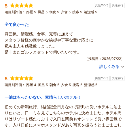
宿泊時期：
2026年07月宿泊 (夫婦旅行)
毎回〇〇フェアバイキングの美味しい料理を楽しみに利用させて
しいただけましたら大変嬉しく存じます。
5
女性/50代
夫婦旅行
投稿者：
umai7さん
(男性/60代)
もらってます。 どのフェアもどこにも負けない美味しい料理で
当館がある十日町市は「大地の芸術祭の里」として知られてお
宿泊プラン：
＜2026年4月～＞【滞在中ドリンク飲み放題】ドリンクインク
項目別評価：
部屋 5
風呂 5
朝食 5
夕食 5
接客 5
清潔感 5
した。 今回初めてのフルーツフェアで、エビとメロンの塩炒め
ルーシブプラン
り、地域一帯には約200点もの素晴らしい芸術作品が点在して
ツイン
朝・夕
や妻有ポークと葱の出汁しゃぶ、など美味しかったです。
宿泊価格帯：
おります。
20,001～21,000円(大人一人あたり/税込)
全て良かった
ただ会場入口正面にずらりと並ぶフルーツ自体がイマイチでし
自然の美しさと現代アートが融合した、この地域ならではの魅
た。メロン2種類は冷凍品？の様なもので甘さもジューシーさも無
雰囲気、清潔感、食事、完璧に加えて
あてま高原リゾート ホテル ベルナティオからの返信
力をご満喫いただけるかと存じます。
い。エビとメロンの炒め物のメロンは美味しかったので炒めたメ
スタッフ皆様の爽やかな挨拶や丁寧な受け応えに
新潟観光にはお車での移動がつきものですが、ドライブを楽し
umai7さま
ロンおかわりして食べました。 オレンジ・ライチ・キュウイな
私も主人も感激致しました。
みながらの作品巡りも合わせてお楽しみいただけたらと存じま
いつもベルナティオをご利用いただき誠にありがとうございま
ど毎回あるフルーツを大量に盛り付けしてるだけでした。 新潟
是非またゴルフとセットで伺いたいです。
す。
す。
夏フルーツフェアなので 美味しいスイカやジューシーなメロン
（投稿日：2026/07/22）
新緑萌ゆる春、涼やかな風が吹き抜ける夏、紅葉の山々で美し
季節ごとに変わるフェアバイキングを楽しみにリピートしてく
を期待した私達がバカだったのかな・・・次回行く時はフルーツ
い秋、そして冬の雪化粧と、表情豊かな新潟に出会う旅をお楽
詳しくみる
ださり、大変嬉しい思いでおります。
宿泊時期：
2026年07月宿泊 (夫婦旅行)
フェア避けて行きたいと思いました。
しみくださいませ。
今回は初めての夏フルーツフェアにて、エビとメロンの塩炒め
投稿者：
なおちゃんさん
(女性/50代)
あと毎回プレミアム飲み放題にして新潟の地酒4種類楽しみに美味
takoameさまのまたのお越しを、心よりお待ち申し上げており
5
や開業30周年を記念した特別メニューの妻有ポークと葱の出汁
男性/50代
夫婦旅行
宿泊プラン：
【滞在中ドリンク飲み放題】ドリンクインクルーシブプラン
しく飲ませて頂いてますが、今回はほとんど辛口だったので酒が
ます。
（26）
しゃぶをご堪能いただけ何よりでございます。
ツイン
朝・夕
項目別評価：
部屋 4
風呂 5
朝食 5
夕食 5
接客 5
清潔感 5
進みませんでした。今後出来れば辛口は半分にしてフルーティー
あてま高原リゾート ベルナティオ
宿泊価格帯：
エビとメロンの塩炒めのように、和洋中のお料理にフルーツを
20,001～21,000円(大人一人あたり/税込)
な酒も置いて下さい。お願いします。
掛け合わせた、驚きの組み合わせのお料理でスタミナをつけて
（返信日：2026/08/03）
一泊はもったいない、素晴らしいホテル！
あてま高原リゾート ホテル ベルナティオからの返信
いただけましたら幸いです。
初めての新潟旅行、結婚記念日月なので評判の良いホテルに泊ま
一方で、フルーツコーナーのラインナップにつきましては、ご
なおちゃんさま
りたいと、口コミを見てこちらのホテルに決めました。ホテル周
期待に沿えず申し訳ございません。
この度はベルナティオをご利用いただき誠にありがとうござい
りはリゾート感たっぷりで入口玄関前もオシャレで良い雰囲気で
地酒につきましても辛口のものが多かったと、貴重なご意見を
ます。
す。入り口前にスマホスタンドがあり写真を撮ろうとまごまごし
ありがとうございます。
お部屋の雰囲気や館内の清潔感についてお褒めの言葉を頂戴