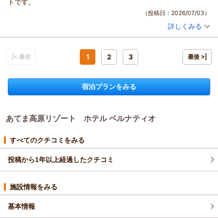
もちろん、スタッフ間の連携もしっかり取れている感じで、ホテ
トです。
ります。
験もお楽しみいただけます。
ます。
ルとしてレベルが高いと思います。また、ポポラでの製作やキッ
あてま高原リゾート ベルナティオ
（投稿日：2026/07/03）
どうぞ季節を変えまして、、ワンちゃんとの思い出をお作りに
旅先でのお食事が美味しいとご旅行全体の満足度もぐっと高ま
ズルームなどアクティビティもたくさんあって、個々のレベルが
いらしてくださいませ。
（返信日：2026/07/20）
詳しくみる
るものと存じますので、今回お召し上がりいただいた「夏フル
宿泊時期：
2026年07月宿泊 (夫婦旅行)
高くてしっかり楽しめます。
ポンさまのまたのお越しを、心よりお待ち申し上げておりま
ーツフェア」を心ゆくまでご堪能いただけたご様子に、大変嬉
投稿者：
ターボーさん
(男性/60代)
総評：もう大満足で、文句なしにオススメできる宿です。
す。
しい思いでおります。
宿泊プラン：
【室数限定】おかげさまで開業30周年！感謝を込めて3900円
あてま高原リゾート ベルナティオ
引き！「Thank you（39）プラン」＜第1弾＞
1
2
3
特に、エビとメロンの塩炒めやパイナップルチャーハンは、フ
|< 最初
ツイン
朝・夕
最後 >|
宿泊価格帯：
ルーツの味を活かした料理長こだわりのメニューでございま
16,001～17,000円(大人一人あたり/税込)
（返信日：2026/07/16）
す。
宿泊プランをみる
あてま高原リゾート ホテル ベルナティオからの返信
また、ご朝食の米粉クロワッサンや卵焼きにいたるまで、一品
一品をじっくり味わっていただけたことは厨房スタッフにとっ
ターボーさま
ても大きな喜びです。
この度はベルナティオをご利用いただき誠にありがとうござい
「朝から食べ過ぎてしまった」という嬉しいエピソードに、私
あてま高原リゾート ホテル ベルナティオ
ます。
どもも思わず笑顔になってしまいました。
ご宿泊を兼ねてゴルフにお食事、温泉とご堪能いただけたこが
そして、スタッフ間の連携やアクティビティのクオリティに目
伝わり、大変嬉しい思いでおります。
すべてのクチコミをみる
を向け、高く評価してくださったことに深く感謝申し上げま
温泉の際にはゴルフの話に花を咲かせ、ラウンド中のハイライ
す。
投稿から1年以上経過したクチコミ
トや次回の戦略について語り合っていただけたのではないでし
皆さまの温かいまなざし、お言葉が励みになり、私たちスタッ
ょうか。
フを育ててくださっていると思っております。
また、5月と6月にお日にち限定という形ではございますが、ゴ
施設情報をみる
これからも当館をお選びいただきご宿泊くださる皆さまへ感謝
ルフと宿泊をセットにした特別パックプランを販売しておりま
の気持ちを忘れず、最高のひと時をお届けしてまいります。
した。
基本情報
四季の移ろいや食の楽しみがあり、のんびりと過ごすひと時も
ゴルフを楽しまれるお客さまにもよりご利用いただきやすいよ