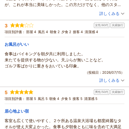
しみいただければ幸いです。
お客さまにお喜びいただけますことが私共スタッフの喜びでご
が、これが本当に美味しかった。この方だけでなく、他のスタッ
四季の移ろいや食の楽しみがあり、のんびりと過ごすひと時も
ざいますので、お食事に温泉、お部屋やサービスとすべてにお
フの対応も素晴らしい。ただ、夜に本館1階非常口を出た辺りで、
（投稿日：2026/07/15）
感じていただけますので、ぜひ時季を変えましてお寛ぎにいら
詳しくみる
いてご満足いただけたとのお言葉を頂戴し、大変光栄でござい
休憩中なのか、タバコを吸っているスタッフが一人いたのがとて
してくださいませ。
ます。
宿泊時期：
2026年07月宿泊 (子連れ旅行)
も残念。子供が多いホテルなのだから、休憩中であっても敷地内
もももさまのまたのお越しを、心よりお待ち申し上げておりま
3
女性/60代
夫婦旅行
投稿者：
にしこりさん (男性/40代)
ベルナティオの名には「美しきふるさと」という意味が込めら
で喫煙はやめてほしい。臭いが中の廊下にも入っていた。それを
す。
宿泊プラン：
26.4月～【ファミリー／家族旅行】プール・アクティビティで
項目別評価：
部屋 4
風呂 4
朝食 2
夕食 2
接客 4
清潔感 4
れており、また帰ってきたくなる心のふるさとのような場所で
除けば最高の滞在だった。また行きたい。
レッツ遊び体験★館内利用券2000円
あてま高原リゾート ベルナティオ
その他
朝・夕
ありたいと思っております。
宿泊価格帯：
30,001円以上(大人一人あたり/税込)
（返信日：2026/07/27）
お風呂がいい
お越しいただくたびに新たな発見と感動を感じながらも、変わ
らぬ心地よさをご提供できますようこれからも努めてまいりま
食事はバイキングを朝夕共に利用しました。
あてま高原リゾート ホテル ベルナティオからの返信
す。
来たてを提供する物が少ない。天ぷらが無いことなど。
にしこりさま
これから一層暑さが増す季節となりますが、どうぞご自愛いた
ゴルフ客ばかりに重きをおいている印象。
いつもベルナティオをご利用いただき誠にありがとうございま
だき、素敵な夏をお過ごしくださいませ。
（投稿日：2026/07/15）
す。
コブダイさまのまたのお帰りを、心よりお待ち申し上げており
詳しくみる
夜間の非常口付近におけるスタッフの喫煙につきまして、ご迷
ます。
宿泊時期：
2026年07月宿泊 (夫婦旅行)
惑をおかけしましたことを深くお詫び申し上げます。
あてま高原リゾート ベルナティオ
投稿者：
くっきぃさん (女性/60代)
5
当館ではスタッフの喫煙場所を明確に定めておりますが、指定
男性/50代
夫婦旅行
宿泊プラン：
【滞在中ドリンク飲み放題】ドリンクインクルーシブプラン
（返信日：2026/07/24）
（26）
場所を守らず、さらには館内に煙や臭いが流れ込む事態を招い
和洋室
朝・夕
項目別評価：
部屋 5
風呂 5
朝食 4
夕食 5
接客 5
清潔感 5
宿泊価格帯：
たことは、決してあってはならないことでございます。
22,001～23,000円(大人一人あたり/税込)
本件につきましては、全従業員に対して改めて喫煙場所の徹底
居心地よい宿
あてま高原リゾート ホテル ベルナティオからの返信
および休憩中のマナーに関する周知と指導を行い、二度とこの
客室も広くて使いやすく、２ケ所ある温泉大浴場も都度綺麗なタ
ようなことがないよう徹底してまいります。
くっきぃさま
オルが使え大変よかった。食事も夕朝食ともに味を含めて大満足
一方で、館内の快適さや送迎バス運転手をはじめとするスタッ