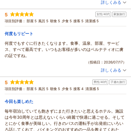
ひとつでも心にのこるご滞在を体験いただけますよう、これか
ワンでオンリーワンとのお言葉をいただきまして、大変光栄で
詳しくみる
た。
らもお客さまの笑顔につながるおもてなしに努めてまいりま
ございます。
宿泊時期：
2026年07月宿泊 (一人旅)
クーポンでお得に泊まれて大満足です。
す。
からだのお疲れはあてまの湯で癒し目にも美味しいお料理に舌
5
女性/40代
家族旅行
投稿者：
もももさん
(女性/50代)
季節を変えてのまたのお帰りを、心よりお待ち申し上げており
鼓を打ち、ごゆっくりと羽を伸ばしていただけましたなら大変
宿泊プラン：
【滞在中ドリンク飲み放題】ドリンクインクルーシブプラン
項目別評価：
部屋 5
風呂 5
朝食 5
夕食 5
接客 5
清潔感 5
ます。
（26）
嬉しく存じます。
ツイン
朝・夕
あてま高原リゾート ベルナティオ
宿泊価格帯：
あてま温泉は、「美肌の湯」とも呼ばれる、pH値8.9のアルカ
26,001～27,000円(大人一人あたり/税込)
何度もリピート
リ性単純温泉で、茶褐色ととろみがある湯ざわりが特徴です。
（返信日：2026/07/27）
何度でもすぐに行きたくなります。食事、温泉、部屋、サービ
あてま高原リゾート ホテル ベルナティオからの返信
アロマが香るロウリュサウナ、自然の空気に満ちたととのいス
ス、すべて最高です。いつもお客様が多いのはベルナティオに虜
ペースもございますので、あてま温泉を存分にお楽しみいただ
もももさま
の証ですね。
けましたら幸いです。
この度はベルナティオをご利用いただき誠にありがとうござい
（投稿日：2026/07/17）
お食事につきましては、ローストビーフ、パスタ、塩むすび、
ます。
フレッシュな野菜と果物など、お気に召していただけ調理スタ
詳しくみる
ドリンクインクルーシブではチェックインからチェックアウト
宿泊時期：
2026年07月宿泊 (家族旅行)
ッフも喜んでおります。
までの間、レストランやバーでお飲み物がお好きなだけお楽し
投稿者：
コブダイさん
(女性/40代)
日常の喧騒をはなれ雄大な自然に触れられるのもご旅行の醍醐
5
みいただけるもので、ご夕食後のバーラウンジでのゆったりと
男性/40代
子連れ旅行
宿泊プラン：
【一番人気／2食】特別価格あてまプラン（26）
ツイン
味かと存じますので、ぜひまた「美味しいもの」と「癒し」を
したひとときをお過ごしいただけたようで何よりでございま
項目別評価：
部屋 5
風呂 5
朝食 5
夕食 5
接客 4
清潔感 5
朝・夕
求めて、違った季節にも遊びにいらしてくださいませ。
す。
宿泊価格帯：
20,001～21,000円(大人一人あたり/税込)
ごっちさまのまたのお越しを、心よりお待ち申し上げておりま
温泉の中でもpH値7.5以上で美肌効果が期待できるとされてい
今回も楽しめた
す。
ますが、あてま温泉はpH値8.9と、まさに肌を優しく潤す美肌
あてま高原リゾート ホテル ベルナティオからの返信
毎年宿泊していても飽きずにまた行きたいと思えるホテル。施設
あてま高原リゾート ベルナティオ
の湯でございます。
コブダイさま
は今年30周年とは思えないくらい綺麗で快適に過ごせる。そして
また、数種類のシャンプーをご用意しておりますので、普段と
（返信日：2026/07/27）
いつもベルナティオをご利用いただき誠にありがとうございま
とにかく食事が美味しい。行きのバスの運転手が出発前にいろい
違ったシャンプーをお選びいただくことで、湯につかる前の楽
す。
ろ話してくれて、バイキングのおすすめの一品を教えてくれた