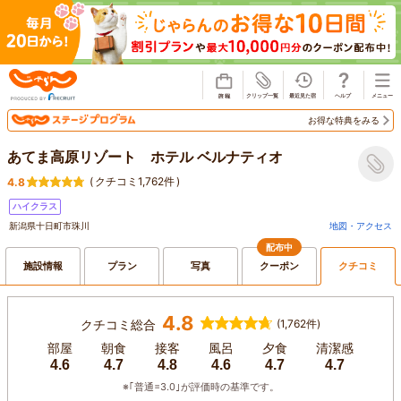
じゃらん
お得な特典をみる
あてま高原リゾート ホテル ベルナティオ
(
クチコミ1,762件
)
4.8
ハイクラス
新潟県十日町市珠川
地図・アクセス
配布中
施設情報
プラン
写真
クーポン
クチコミ
4.8
クチコミ総合
(1,762件)
部屋
朝食
接客
風呂
夕食
清潔感
4.6
4.7
4.8
4.6
4.7
4.7
※｢普通=3.0｣が評価時の基準です。