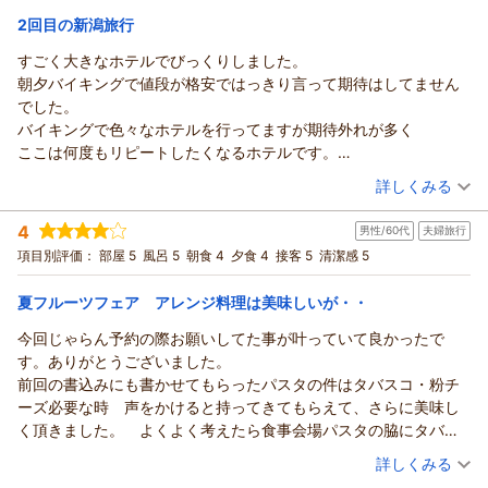
ります。
あてま高原リゾート ベルナティオ
宿泊価格帯：
年を通してお花や緑をお楽しみいただけます。
21,001～22,000円(大人一人あたり/税込)
2回目の新潟旅行
あてま高原リゾート ベルナティオ
お食事では新潟のコシヒカリと新之助のどちらもお味わいいた
（返信日：2026/08/07）
すごく大きなホテルでびっくりしました。
（返信日：2026/08/07）
あてま高原リゾート ホテル ベルナティオからの返信
だけたとのこと、そしてスイーツまでお褒めの言葉いただきま
朝夕バイキングで値段が格安ではっきり言って期待はしてません
して、調理スタッフも大変喜んでおります。
shikiさま
でした。
新潟は海の幸にも恵まれておりますので、お刺身のご要望につ
いつもベルナティオをご利用いただき誠にありがとうございま
バイキングで色々なホテルを行ってますが期待外れが多く
きましては、貴重なご意見として今後のメニューづくりの参考
す。
ここは何度もリピートしたくなるホテルです。
にさせていただきます。
毎年の楽しみにしてくださっていた新鮮な地元の生野菜、特に
従業員も外国の方が多く面白いホテルです。
（投稿日：2026/07/24）
ポポラにもお立ち寄りいただき、木育や生き物のパネル・展示
お気に召していただいていたきゅうりをご提供できず、残念な
詳しくみる
次回、新潟旅行あれば利用したいと思います。
をお楽しみいただけ、次回はお孫さまとご一緒にとご検討いた
お気持ちにさせてしまい申し訳ございませんでした。
宿泊時期：
2026年05月宿泊 (夫婦旅行)
ありがとうございました。
だけますこと、大変光栄でございます。
また来年の夏にお帰りいただける際には、旬なお野菜をご堪能
4
男性/60代
夫婦旅行
投稿者：
takoameさん
(男性/60代)
当館は広い敷地の中にホテル、屋内プールやサイクリングなど
いただけるようラインナップを検討してまいります。
宿泊プラン：
【室数限定】おかげさまで開業30周年！感謝を込めて3900円
項目別評価：
部屋 5
風呂 5
朝食 4
夕食 4
接客 5
清潔感 5
のアクティビティ、自然学習体験施設など様々ご用意しており
引き！「Thank you（39）プラン」＜第1弾＞
新潟は日本海の豊かな海の幸、肥沃な大地で育まれた美味しい
ツイン
朝・夕
ますので、「泊まる」と「遊ぶ」を敷地内で完結していただけ
宿泊価格帯：
お米や野菜、そして清らかな水が生み出す銘酒などに恵まれた
16,001～17,000円(大人一人あたり/税込)
夏フルーツフェア アレンジ料理は美味しいが・・
ます。
食の宝庫でございます。
今回じゃらん予約の際お願いしてた事が叶っていて良かったで
雄大な自然の中身を置き、お孫さまとの思い出を重ねていただ
あてま高原リゾート ホテル ベルナティオからの返信
れからも、皆さまに心ゆくまで新潟の「美味しい」を味わって
す。ありがとうございました。
けますと幸いです。
いただけるよう、工夫を凝らしてまいります。
takoameさま
前回の書込みにも書かせてもらったパスタの件はタバスコ・粉チ
いと さまのまたのお越しを、心よりお待ち申し上げておりま
shikiさまのまたのお帰りを、心よりお待ち申し上げておりま
この度はベルナティオをご利用いただき誠にありがとうござい
ーズ必要な時 声をかけると持ってきてもらえて、さらに美味し
す。
す。
ます。
く頂きました。 よくよく考えたら食事会場パスタの脇にタバス
あてま高原リゾート ベルナティオ
（返信日：2026/08/03）
新潟旅行のご滞在の先にと、当館をお選びいただきまして、大
コ粉チーズ置いたら、混雑時大渋滞の原因にもなるし、周辺にま
（投稿日：2026/07/23）
変光栄でございます。
（返信日：2026/08/03）
詳しくみる
き散らしたりして始末に困りますねー
雄大な自然の中に身を置き、お寛ぎと美味しいひと時をお過ご