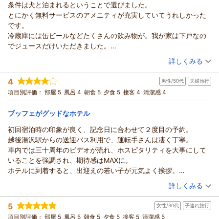
条件は犬と泊まれるということで選びました。
あてま高原リゾート ホテル ベルナティオからの返信
ランド豚の妻有ポークや雪の下で越冬することで甘みが凝縮さ
とにかく無料サービスのアメニティが充実していてうれしかった
れる雪下にんじん、雪解け水をたっぷり含んで芽生えるアスパ
もこちゃんさま
です。
ラガスなど、季節ごとの旬菜もぜひご堪能いただけたらと存じ
いつもベルナティオをご利用いただき誠にありがとうございま
冷蔵庫には缶ビールなどたくさんの飲み物が。我が家は下戸なの
ます。
す。
でジュースだけいただきました。
季節を変えてのまたのお越しを、心よりお待ち申し上げており
片道4時間以上という遠方からの長旅にもかかわらず、「時々
バイキングではお寿司が美味しかったです。
（投稿日：2026/07/11）
ます。
は訪れてみたくなる」とおっしゃっていただきまして心より感
詳しくみる
温泉泉質はツルツル系でした。
あてま高原リゾート ベルナティオ
謝申し上げます。
宿泊時期：
2026年07月宿泊 (家族旅行)
犬連れですとどうしても似たようなタイプのホテルにばかり泊ま
雄大な自然の中でのアクティビティやお散歩、夜のショーまで1
4
（返信日：2026/07/22）
男性/50代
夫婦旅行
投稿者：
じゅんちゃんさん
(女性/60代)
っておりますが、その種類の中では上位になると思います。
日を満喫していただけたようで何よりでございます。
宿泊プラン：
【ペット可／大型犬OK】お食事はレストラン～選べる3種のコ
項目別評価：
部屋 5
風呂 4
朝食 5
夕食 5
接客 4
清潔感 4
テージ～（26）
そして、新潟の幸に舌鼓を打ち、あてま温泉で日頃の疲れをほ
その他
朝・夕
宿泊価格帯：
ぐし、心身ともにリフレッシュして明日からの活力を養ってい
22,001～23,000円(大人一人あたり/税込)
ブッフェがグッドなホテル
ただけておりましたら幸いです。
初回宿泊時の印象が良く、記念日に合わせて２度目の予約。
あてま高原リゾート ホテル ベルナティオからの返信
これから一層暑さが増す季節となりますが、どうぞご自愛いた
越後湯沢駅からの送迎バス利用で、運転手さんは凄く丁寧。
だき、素敵な夏をお過ごしくださいませ。
じゅんちゃんさま
車内では三十周年のビデオが流れ、ホスピタリティを大事にして
もこちゃんさまのまたのお帰りを、心よりお待ち申し上げてお
この度はベルナティオをご利用いただき誠にありがとうござい
いることを強調され、期待感はMAXに。
ります。
ます。
ホテルに到着すると、出迎えの若い子が元気よく挨拶。
あてま高原リゾート ベルナティオ
ワンちゃんとのご旅行を快適にお楽しみいただけた様子ががう
しかし、「スーツケースを持ちましょうか？」みたいな反応を一
（投稿日：2026/07/11）
かがえ、大変嬉しく存じます。
（返信日：2026/07/22）
詳しくみる
切見せず、自動ドアなのにドアマンが必要なのか？と疑問を持ち
シーツやタオルなど、ワンちゃん用のアメニティもご用意して
宿泊時期：
2026年07月宿泊 (夫婦旅行)
ながら館内に入ったが、ホテル側からのリアクションは皆無。
おりますので、少しでもお役立ていただけましたなら幸いでご
5
女性/30代
子連れ旅行
投稿者：
修さんさん
(男性/50代)
時間も早いし、どうしようか思案しながら、ロビーのソファーに
ざいます。
宿泊プラン：
【室数限定】おかげさまで開業30周年！感謝を込めて3900円
項目別評価：
部屋 5
風呂 5
朝食 5
夕食 5
接客 5
清潔感 5