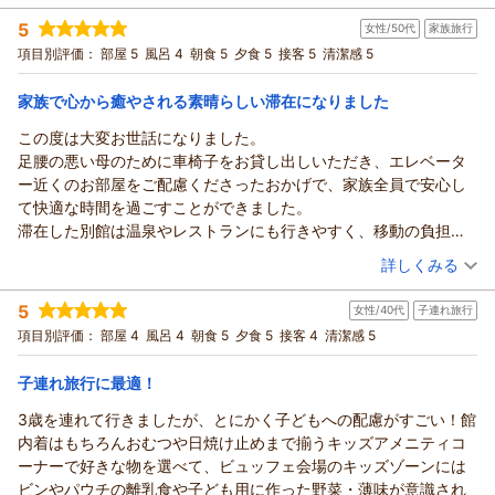
投稿者：
たまちゃんさん
(男性/60代)
5
女性/50代
家族旅行
宿泊プラン：
＜2026年4月～＞【滞在中ドリンク飲み放題】ドリンクインク
ルーシブプラン
和洋室
朝・夕
項目別評価：
部屋 5
風呂 4
朝食 5
夕食 5
接客 5
清潔感 5
宿泊価格帯：
30,001円以上(大人一人あたり/税込)
家族で心から癒やされる素晴らしい滞在になりました
この度は大変お世話になりました。
足腰の悪い母のために車椅子をお貸し出しいただき、エレベータ
ー近くのお部屋をご配慮くださったおかげで、家族全員で安心し
て快適な時間を過ごすことができました。
滞在した別館は温泉やレストランにも行きやすく、移動の負担も
なく助かりました。美味しいお料理を囲みながら家族の会話も弾
（投稿日：2026/08/02）
詳しくみる
み、心も身体も満たされる最高のひとときとなりました。
宿泊時期：
2026年07月宿泊 (家族旅行)
朝食で使われていたオリジナルの「明石縮」のお箸があまりに可
5
女性/40代
子連れ旅行
投稿者：
ノンちゃんさん
(女性/50代)
愛らしく、特典のベルナティオチケットを利用してお土産に購入
宿泊プラン：
【じゃらんスペシャルウィーク】50％OFF★お日にち限定！贅
項目別評価：
部屋 4
風呂 4
朝食 5
夕食 5
接客 4
清潔感 5
いたしました。自宅でも旅の余韻を楽しんでいます。
沢6大特典付きプラン＜2食付＞（7）
和洋室
朝・夕
チェックアウトするのが名残惜しく、「また必ず訪れたい」と思
宿泊価格帯：
25,001～26,000円(大人一人あたり/税込)
子連れ旅行に最適！
える本当に素敵なホテルです。温かいおもてなしをありがとうご
ざいました。
3歳を連れて行きましたが、とにかく子どもへの配慮がすごい！館
あてま高原リゾート ホテル ベルナティオからの返信
内着はもちろんおむつや日焼け止めまで揃うキッズアメニティコ
ノンちゃんさま
ーナーで好きな物を選べて、ビュッフェ会場のキッズゾーンには
この度はベルナティオをご利用いただき誠にありがとうござい
ビンやパウチの離乳食や子ども用に作った野菜・薄味が意識され