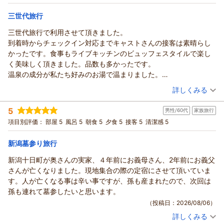
にち限定！贅沢6大特典付きプラン＜2食付＞
和洋室
朝・夕
来年も利用します
宿泊価格帯：
24,001～25,000円(大人一人あたり/税込)
三世代旅行
三世代旅行で利用させて頂きました。
到着時からチェックイン対応までキャストさんの接客は素晴らし
かったです。食事もライブキッチンのビュッフェスタイルで楽し
く美味しく頂きました。品数も多かったです。
温泉の成分が私たち好みのお湯で温まりました。
ただ一点残念だったのが、フロントの方と温水プールのフロント
（投稿日：2026/08/06）
詳しくみる
の方のプールの使用について説明に相違があり少しトラブリまし
宿泊時期：
2026年07月宿泊 (その他)
た。
5
男性/60代
家族旅行
投稿者：
kenchanさん
(男性/60代)
楽しい時間をありがとうございました。
宿泊プラン：
【ファミリー／家族旅行】プール・アクティビティでレッツ遊
項目別評価：
部屋 5
風呂 5
朝食 5
夕食 5
接客 5
清潔感 5
また利用したいと思います。
び体験★館内利用券2000円（26）
和洋室
朝・夕
宿泊価格帯：
28,001～29,000円(大人一人あたり/税込)
新潟墓参り旅行
新潟十日町が奥さんの実家、４年前にお義母さん、2年前にお義父
さんが亡くなりました。現地集合の際の定宿にさせて頂いていま
す。人が亡くなる事は辛い事ですが、孫も産まれたので、次回は
孫も連れて墓参したいと思います。
（投稿日：2026/08/06）
詳しくみる
宿泊時期：
2026年08月宿泊 (家族旅行)