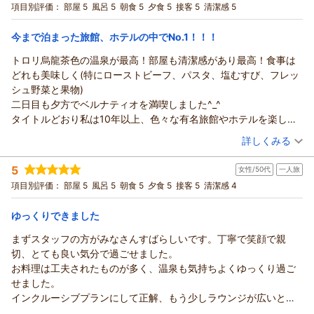
は冬の魅力がたくさんございます。
したいという想いも込めてご用意しております。
宿泊プラン：
【室数限定】おかげさまで開業30周年！感謝を込めて3900円
項目別評価：
部屋 5
風呂 5
朝食 5
夕食 5
接客 5
清潔感 5
子供に特化したリゾートホテルは他にもいくつか泊まったことは
ってのお見送り.....
スノーシーズンにオープンするスノーランドでは、スノーチュ
引き！「Thank you（39）プラン」＜第1弾＞
また、ご朝食会場からゴルフをお楽しみになるお客さまの姿を
ツイン
朝・夕
ありますが、ここまで立地と自然イベントを一緒にしたところは
また季節を変えて伺いますのでよろしくお願いいたします。
ービングやゴンドラ周遊などもお勧めでございます。
宿泊価格帯：
ご覧になり、感動いただけたとのこと。
16,001～17,000円(大人一人あたり/税込)
今まで泊まった旅館、ホテルの中でNo.1！！！
やはり貴重だと思います。
たくさん遊んだあとの雪見露天、身体の中から温まるお料理
特に今の時期は、どこまでも続くような緑の絨毯が広がるなか
ぜひまた雪のシーズンも行きたいと思います。大変お世話になり
トロリ烏龍茶色の温泉が最高！部屋も清潔感があり最高！食事は
と、雪国ならではの体験を心行くまでお楽しみいただけますと
あてま高原リゾート ホテル ベルナティオからの返信
で、リゾートならではの開放感と非日常のひと時を感じながら
ました。またよろしくお願いいたします。
どれも美味しく(特にローストビーフ、パスタ、塩むすび、フレッ
幸いです。
プレーは格別かと存じます。
ぶるーもさま
シュ野菜と果物)
どうぞ季節を変えまして、新たな思い出をおつくりにいらして
こちらのゴルフコースは、冬になると静かな銀世界へと変わり
この度はベルナティオをご利用いただき誠にありがとうござい
二日目も夕方でベルナティオを満喫しました^_^
くださいませ。
ます。
ます。
タイトルどおり私は10年以上、色々な有名旅館やホテルを楽しん
あじさまご家族のまたのお越しを、心よりお待ち申し上げてお
スノーアクティビティや雪見露天もおすすめでございますの
季節によって表情が変わるあてま高原でございますので、スノ
でますが・・・・・
ります。
（投稿日：2026/07/19）
で、どうぞ季節を変えましてまたお寛ぎにいらしてくださいま
ーシーズン、そして、グリーンシーズンとお楽しみいただけ大
詳しくみる
間違いなく全てにおいてナンバーワン！で
あてま高原リゾート ベルナティオ
せ。
変嬉しい思いでおります。
宿泊時期：
2026年07月宿泊 (友達旅行)
ベルナティオにしかないオンリーワン
あいちゃんさまのまたのお越しを、心よりお待ち申し上げてお
（返信日：2026/07/30）
季節の移ろいとともにレストランのメニューも変わりますの
5
女性/50代
一人旅
投稿者：
ごっちさん
(男性/30代)
を感じることができますよー☆
ります。
で、秋に控えている佐渡の食材と銘酒を取りそろえた「佐渡フ
宿泊プラン：
【室数限定】おかげさまで開業30周年！感謝を込めて3900円
項目別評価：
部屋 5
風呂 5
朝食 5
夕食 5
接客 5
清潔感 4
今度は周年イベントのカニ食べ放題を楽しみに泊まりに行かさせ
あてま高原リゾート ベルナティオ
引き！「Thank you（39）プラン」＜第1弾＞
ェア」にもご注目いただけますと幸いです。
ツイン
朝・夕
てもらいまーす^_^
宿泊価格帯：
ベルナティオの名には「美しきふるさと」という意味がござい
15,001～16,000円(大人一人あたり/税込)
（返信日：2026/07/27）
ゆっくりできました
ます。
まずスタッフの方がみなさんすばらしいです。丁寧で笑顔で親
あてま高原リゾート ホテル ベルナティオからの返信
美しきふるさとへまたお帰りいただけますことを願い、「いっ
切、とても良い気分で過ごせました。
てらっしゃいませ」との想いを胸にお見送りをしておりますの
ごっちさま
お料理は工夫されたものが多く、温泉も気持ちよくゆっくり過ご
で、シャトルバスが出発後も当館を振り返り、スタッフにあた
この度はベルナティオをご利用いただき誠にありがとうござい
せました。
たかな眼差しを送っていることが伝わり、大変あたたかな気持
ます。
インクルーシブプランにして正解、もう少しラウンジが広いとい
ちになりました。
様々な旅館やホテルをご利用いただかれている中でのナンバー
いなと思いましたが、夜のバーは人が少なくゆったり過ごせまし
（投稿日：2026/07/18）