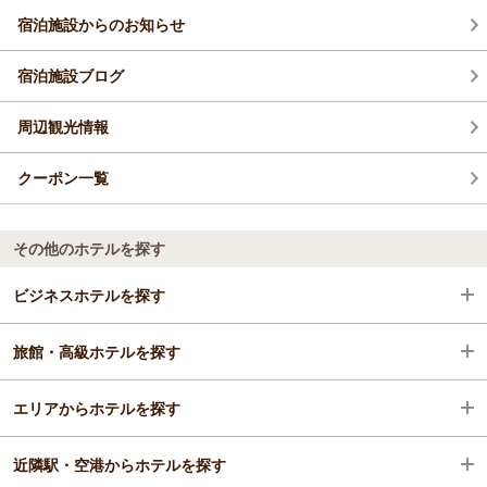
感じていただけますので、ぜひ時季を変えましてお寛ぎにいら
う、定期的に企画・実施していきたいと検討しておりますの
宿泊施設からのお知らせ
してくださいませ。
で、季節を変えてのプレーもお楽しみいただけますと幸いで
のりさまのまたのお越しを、心よりお待ち申し上げておりま
す。
す。
宿泊施設ブログ
豊かな自然の中でアクティブに過ごしたり、温泉でリラックス
あてま高原リゾート ベルナティオ
したり、美味しい食事を楽しんだりと、ぜひまたの機会にもご
ゆっくりと羽を伸ばしてくださいませ。
（返信日：2026/07/10）
周辺観光情報
ターボーさまのまたのお越しを、心よりお待ち申し上げており
ます。
クーポン一覧
あてま高原リゾート ベルナティオ
（返信日：2026/07/10）
その他のホテルを探す
ビジネスホテルを探す
旅館・高級ホテルを探す
新潟県
エリアからホテルを探す
南魚沼・十日町・津南（六日町）
新潟県
近隣駅・空港からホテルを探す
十日町・津南・松之山
新潟県