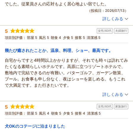
この度はベルナティオをご利用いただき誠にありがとうござい
でした。従業員さんの応対もよく居心地よい宿でした。
フの対応にご満足いただけた様子を伺い、大変嬉しく拝読いた
ます。
（投稿日：2026/07/13）
しました。
せっかくのバイキングを楽しみにしていただいたにもかかわら
レストランコスモスでは、当館と同じく今年30周年を迎えた津
詳しくみる
ず、ご期待に沿えず大変申し訳ございませんでした。
宿泊時期：
2026年07月宿泊 (夫婦旅行)
南醸造さまとのコラボメニューである「大人のチョコダイヤモ
当館では季節ごとにフェアを実施しており、現在の夏フルーツ
投稿者：
みにぁさん
(男性/50代)
5
ンド」や、日本料理ぶなで人気の「妻有ポークと葱の出汁しゃ
女性/60代
夫婦旅行
宿泊プラン：
＜2026年4月～＞【滞在中ドリンク飲み放題】ドリンクインク
フェア期間中は、限定メニューとして「海老と野菜の串揚げ」
ルーシブプラン
ぶ」などもお召し上がりいただけておりましたら幸いです。
ツイン
朝・夕
項目別評価：
部屋 5
風呂 5
朝食 4
夕食 5
接客 5
清潔感 5
をご提供しており、秋のフェアからはメニューが変わり、天ぷ
豊かな自然の中でアクティブに過ごしたり、温泉でリラックス
宿泊価格帯：
23,001～24,000円(大人一人あたり/税込)
らのご提供も開始する予定でございます。
したり、美味しい食事を楽しんだりと、ぜひまたの機会にもご
幾たび癒されたことか、温泉、料理、ショー、最高です。
出来立ての美味しさをご提供できますよう、調理スタッフにも
ゆっくりと羽を伸ばしてくださいませ。
あてま高原リゾート ホテル ベルナティオからの返信
共有し、提供体制やメニュー構成に趣向を凝らしてまいりま
自宅からですと4時間以上かかりますが、それでも時々は訪れてみ
にしこりさまご家族のまたのお帰りを、心よりお待ち申し上げ
す。
みにぁさま
たくなる素晴らしいホテルです。高原に立つリゾートホテルで、
ております。
また、ゴルフ目的以外でお越しいただくお客さまも多くいらっ
この度はベルナティオをご利用いただき誠にありがとうござい
敷地内で完結できるのが有難い。パターゴルフ、ガーデン散策、
あてま高原リゾート ベルナティオ
しゃいますので、当館ならではのおもてなしで、心安らぐひと
ます。
プール。お食事も申し分なく、夜はショーを楽しめる。もうこれ
時をお過ごしいただけますよう努めてまいります。
（返信日：2026/07/24）
温泉大浴場にはバスタオルとフェイスタオルを常備しておりま
で大満足です。また行きたいです。
日常の喧騒をはなれ雄大な自然に触れられるのもご旅行の醍醐
すので、2か所ある温泉をお楽しみいただけ何よりでございま
（投稿日：2026/07/12）
味かと存じますので、ぜひまたの機会にもごゆっくりと羽を伸
詳しくみる
す。
ばしていただけますと幸いです。
夏の温泉は日頃の疲れを癒やし、さっぱりとリフレッシュして
宿泊時期：
2026年06月宿泊 (夫婦旅行)
5
くっきぃさまのまたのお越しを、心よりお待ち申し上げており
いただける良さもございますので、あてま温泉で心地よいひと
女性/60代
家族旅行
投稿者：
もこちゃんさん
(女性/60代)
ます。
宿泊プラン：
【室数限定】おかげさまで開業30周年！感謝を込めて3900円
ときをお過ごしいただけたなら幸いです。
項目別評価：
部屋 5
風呂 4
朝食 5
夕食 5
接客 4
清潔感 5
引き！「Thank you（39）プラン」＜第1弾＞
ツイン
朝・夕
あてま高原リゾート ベルナティオ
また、お食事も夕朝食とご堪能いただけて、調理スタッフも大
宿泊価格帯：
25,001～26,000円(大人一人あたり/税込)
変喜んでおります。
犬OKのコテージに泊まりました
（返信日：2026/07/23）
魚沼産コシヒカリはもちろんのこと、奇跡の豚とも呼ばれるブ