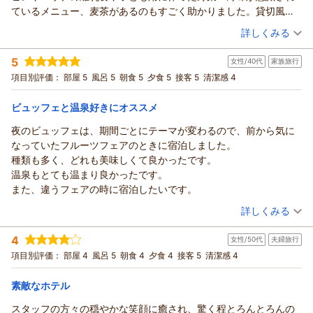
ます。
ているメニュー、麦茶があるのもすごく助かりました。貸切風呂
事前にご相談を承っておりましたので、車椅子の貸し出しやエ
には子供用のソープ類、チェアやおもちゃまであり、館内のトイ
（投稿日：2026/07/29）
レベーター近くのお部屋のお手配により、ご家族皆さまが安心
詳しくみる
レにはおしり拭きが常備されていて、ほぼ手ぶらで来れるので
して快適なご滞在をお過ごしいただけ何よりでございます。
宿泊時期：
2026年07月宿泊 (子連れ旅行)
は？という充実具合です。0~3歳くらいが遊べるキッズルームも
ご朝食の際にご用意しておりましたオリジナルの明石縮柄のお
5
女性/40代
家族旅行
投稿者：
ななさん
(女性/40代)
適当なものではなく、小学生くらいが夢中で遊べるプログラムも
箸もお気に召していただけましたようで、大変光栄でございま
宿泊プラン：
【じゃらんスペシャルウィーク】50％OFF★お日にち限定！贅
項目別評価：
部屋 5
風呂 5
朝食 5
夕食 5
接客 5
清潔感 4
盛りだくさん。敷地内は広大かつ自然豊かで家族で散歩している
沢6大特典付きプラン＜2食付＞
す。
和洋室
朝・夕
だけですぐ時間が過ぎてしまいます。プールも小さめですが良い
宿泊価格帯：
この度のお土産にお選びいただけたとのこと、ご自宅でも旅の
25,001～26,000円(大人一人あたり/税込)
ビュッフェと温泉好きにオススメ
浮き具の貸し出しがあり娘も時間を忘れてバタ足で泳ぎ回ってい
温かな余韻をお楽しみいただけておりましたら幸いでございま
ました。入れない人も専用スリッパに履き替えればプールサイド
夜のビュッフェは、期間ごとにテーマが変わるので、前から気に
あてま高原リゾート ホテル ベルナティオからの返信
す。
まで行けるのがすごくありがたい。ビュッフェは噂通り何食べて
なっていたフルーツフェアのときに宿泊しました。
そして、「チェックアウトするのが名残惜しい」「また必ず訪
なな さま
も本っっっ当に美味しくて、味付けも濃くないのでたくさん食べ
種類も多く、どれも美味しくて良かったです。
れたい」との、最後のお言葉にとても胸が温かくなりました。
この度はベルナティオをご利用いただき誠にありがとうござい
られて子どもにも分けてあげやすかったです。貸切風呂のリファ
温泉もとても温まり良かったです。
日常の喧騒をはなれ雄大な自然に触れられるのもご旅行の醍醐
ます。
のシャワーヘッドやドライヤー、大浴場のシャンプーバーやフェ
また、違うフェアの時に宿泊したいです。
味かと存じますので、ぜひまた「美味しいもの」と「癒し」を
お荷物が多くなりがちなファミリー旅行だからこそ、手ぶらに
イススチーマー、備え付けソープ類はすっごく良い香りのイタリ
（投稿日：2026/07/29）
求めて、違った季節にも遊びにいらしてくださいませ。
近い感覚でお越しいただけるよう、キッズアメニティの拡充に
詳しくみる
ア製、どっさり置かれたアメニティとママにとっても大満足だと
ノンちゃんさまのまたのお越しを、心よりお待ち申し上げてお
力を入れておりますので、お役に立てましたら何よりでござい
宿泊時期：
2026年06月宿泊 (家族旅行)
思います。スタッフの方も子どもにも大人にも優しい。こんなに
ります。
ます。
4
女性/50代
夫婦旅行
投稿者：
やまさん
(女性/40代)
書いても良いところが書ききれない！惜しかった点は洗面台に踏
あてま高原リゾート ベルナティオ
また、ブッフェレストランでは、お子さまにも大人の方と同じ
宿泊プラン：
【室数限定】おかげさまで開業30周年！感謝を込めて3900円
項目別評価：
部屋 4
風呂 5
朝食 4
夕食 4
接客 5
清潔感 4
み台が無かったため子を抱き上げてうがいや手洗いをさせなくて
引き！「Thank you（39）プラン」＜第1弾＞
ように選ぶお楽しみを味わっていただけるよう、キッズコーナ
（返信日：2026/08/07）
ツイン
朝・夕
はならなかった事(あったのに気付かなかっただけだったらすみま
宿泊価格帯：
ーではお子さまの取りやすい高さに、一口サイズの栄養満点メ
16,001～17,000円(大人一人あたり/税込)
素敵なホテル
せん)。チェックイン時のスタッフの方のご対応がお疲れだったの
ニューをご用意しております。
か妙に冷たかった事(他の方はレストランや清掃の方含め温かかっ
スタッフの方々の穏やかな笑顔に癒され、驚く程とろんとろんの
あてま高原リゾート ホテル ベルナティオからの返信
栄養たっぷりの野菜を好きになっていただけたらと思い、野菜