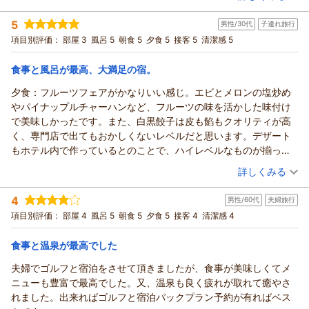
す。お世話になりました。
ストを作りました。施設内のクロモジを使ったものでとても気に
疲れを癒やしていただけましたら幸いでございます。
お客さまよりご旅行の思い出やお褒めのお言葉をいただけます
ブッフェも美味しく、部屋も広く、アクティビティも色々設定さ
宿泊時期：
2026年06月宿泊 (その他)
入っています。
そのような中で、ドライバーの対応や他スタッフの笑顔、お食
ことは、私どもの日々の糧となっております。
5
男性/30代
子連れ旅行
投稿者：
ポンさん
(女性/60代)
れていて、値段を考えれば文句の付けようが無い満点評価出来る
事やお部屋、アクティビティにつきまして、「文句の付けよう
ご家族さまで温泉にお食事、アクティビティとお楽しみ、「非
宿泊プラン：
＜2026年4月～＞【ペット可／大型犬OK】室数限定・夕朝お
項目別評価：
部屋 3
風呂 5
朝食 5
夕食 5
接客 5
清潔感 5
だけに、非常に残念に思います。
が無い」とのお言葉まで添えていただき大変恐縮でございま
部屋食 ～選べる3種のコテージ～
日常を満喫して、リフレッシュできた」というお言葉をいただ
ツイン
朝・夕
す。
宿泊価格帯：
け、大変嬉しい思いでおります。
30,001円以上(大人一人あたり/税込)
食事と風呂が最高、大満足の宿。
温かいお褒めの言葉に甘えることなく、いただいたご指摘に向
温泉のなかでもPH値7.5以上あると美肌効果があるとされてい
夕食：フルーツフェアがかなりいい感じ。エビとメロンの塩炒め
き合い改善を重ね、次回お越しいただいた際には「やっぱり来
あてま高原リゾート ホテル ベルナティオからの返信
ますが、あてま温泉はPH値8.9と赤ちゃんの肌にも優しい美肌
やパイナップルチャーハンなど、フルーツの味を活かした味付け
てよかった」と笑顔になっていただけますよう精進してまいり
の湯でございます。
ポンさま
で美味しかったです。また、白黒餃子は皮も餡もクオリティが高
ます。
まだちいさなお嬢さまとご一緒に、貸切風呂でご家族皆さまの
この度はベルナティオをご利用いただき誠にありがとういござ
く、専門店で出てもおかしくないレベルだと思います。デザート
修さんさまのまたのまたのお帰りを、心よりお待ち申し上げて
んびりとお寛ぎいただけたようで安心いたしました。
います。
もホテル内で作っているとのことで、ハイレベルなものが揃って
おります。
また、お食事についても嬉しいご感想をありがとうございま
わんちゃんとご一緒に、プライベートドッグランやお散歩を満
ました。
あてま高原リゾート ベルナティオ
（投稿日：2026/07/03）
す。
喫していただけたご様子、周囲に気兼ねなくわんちゃんとの水
詳しくみる
朝食：米はもちろん、米粉クロワッサンや卵焼きが絶品。朝から
夏フルーツフェアの限定のエビとメロンの炒め物や、パイナッ
（返信日：2026/07/21）
入らずな時間をリラックスしてお過ごしいただけましたら嬉し
宿泊時期：
2026年07月宿泊 (子連れ旅行)
食べ過ぎになりました。
プルチャーハン、新潟自慢の白米とともにご堪能いただけ嬉し
く存じます。
4
男性/60代
夫婦旅行
投稿者：
のりさん
(男性/30代)
大浴場：とろとろの温泉で気持ちいい、バスタオル備え付けなの
い限りでございます。
そして、アロマフェアでのボディミスト作りも楽しんでいただ
宿泊プラン：
【室数限定】おかげさまで開業30周年！感謝を込めて3900円
項目別評価：
部屋 4
風呂 5
朝食 5
夕食 5
接客 4
清潔感 4
も◯。
お嬢さまにとりましても、たくさん食べてぐっすり眠り、充実
引き！「Thank you（39）プラン」＜第1弾＞
けて何よりでございます。
和洋室
朝・夕
部屋：広いですが、普通のホテル的部屋。新しいホテルと比べる
したひとときとなりましたら何よりでございます。
宿泊価格帯：
クロモジの爽やかで落ち着く香りは、日常に戻られてからも旅
16,001～17,000円(大人一人あたり/税込)
食事と温泉が最高でした
と使い勝手に劣る感じがしました。ただ、清掃はしっかりされて
次回はぜひ、「佐渡フェア」の時期に、さらに素敵な思い出を
の思い出とともに癒やしを届けてくれているのではないでしょ
いるので問題はないです。アメニティはかなり品質も種類もかな
夫婦でゴルフと宿泊をさせて頂きましたが、食事が美味しくてメ
お持ち帰りいただけるよう、スタッフ一同笑顔でお迎えいたし
あてま高原リゾート ホテル ベルナティオからの返信
うか。
り良い感じです。フロスがあったのが地味に便利でした。
ニューも豊富で最高でした。又、温泉も良く疲れが取れて癒やさ
ます。
夏の期間はセントラルレイクでワンちゃんとご一緒にカヌーに
のりさま
サービス：スタッフの皆さんレベル高いと思います。親切なのは
れました。出来ればゴルフと宿泊パックプラン予約が有ればベス
しのさまご家族のまたのお越しを、心よりお待ち申し上げてお
乗る体験も行っており、雪の季節にはふわふわの雪に触れる体
この度はベルナティオをご利用いただき誠にありがとうござい