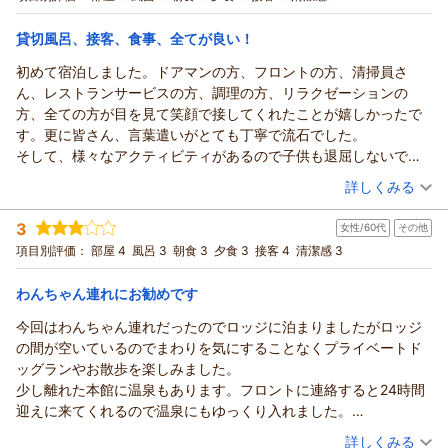
座る。
引き！「Thank you（39）プラン」＜第1弾＞
また、コテージのお部屋限定でウェルカムドリンクをご用意し
ツイン
朝・夕
この時の到着は昼前で送迎バス利用者は二組のみ。
宿泊価格帯：
ておりますので、お喜びいただけご旅行の気分を高めていただ
16,001～17,000円(大人一人あたり/税込)
貸切風呂、接客、食事、全てが良い！
もう一組の方がフロントに行き、チェックイン手続きを始めたの
けましたら何よりでございます。
で、ひとまずチェックインだけはしておくかと、フロントに向か
初めて宿泊しました。ドアマンの方、フロントの方、清掃員さ
あてま高原リゾート ホテル ベルナティオからの返信
現在は、セントラルレイクでワンちゃんとご一緒にカヌーに乗
い、ちょうど対応が終わったフロントのホテル従業員の前へ。
ん、レストランサービスの方、調理の方、リラクゼーションの
る体験も行っております。
修さんさま
すると、少し間があってから「並んで下さい」と冷たい一言。
方、全ての方が目を見て笑顔で接してくれたことが嬉しかったで
夏の日差しの下でも、カヌーに乗っていると水の上を渡る風が
この度はベルナティオをご利用いただき誠にありがとうござい
ビジネスホテルだったら当然の対応なので何とも思いませんが、
す。更に皆さん、言葉遣いがとても丁寧で流石でした。
とても心地よく感じますので、ぜひまたの機会には新たな体験
ます。
「えっ、あのホスピタリティ全開のビデオは何だったの？」と非
そして、様々なアクティビティがあるので子供も退屈しないです
もお楽しみくださいませ。
大切な記念日のお祝いにとご再訪いただきましたこと、重ねて
常にガッカリ。
ね。到着後、主人がレンタルサイクリングに連れて行ったので、
（投稿日：2026/07/07）
じゅんちゃんさまのまたのお越しを、心よりお待ち申し上げて
御礼申し上げます。
詳しくみる
結局その後、他に誰も客のいないフロント待ちの場所に一旦並ん
私はロビーのカフェで一人時間を満喫できました！(素敵なピアノ
おります。
送迎バスから期待を膨らませてホテルへ向かってくださったと
宿泊時期：
2026年07月宿泊 (子連れ旅行)
で、別のフロントの方がもう一組の方のチェックイン手続きが終
演奏があります！）そして、貸切風呂は最高です。子供が小さい
あてま高原リゾート ベルナティオ
伺い、とても光栄に思うと同時に、ご到着時に修さんさまに寄
3
女性/60代
その他
投稿者：
しのさん
(女性/30代)
わってからの対応になりましたが...
ので周りの目を気にせずゆっくり入れました。料金も非常にリー
り添ったご対応ができず大変申し訳ございませんでした。
（返信日：2026/07/22）
宿泊プラン：
＜2026年4月～＞【ウェルカムベビーのお宿】ミキハウスバス
項目別評価：
部屋 4
風呂 3
朝食 3
夕食 3
接客 4
清潔感 3
送迎バスは予約制で、誰が来るのかわかっているのだし、到着時
ズナブルですね。(もちろん大浴場も良いです）温泉はトロトロな
ポンチョセット付き！認定のベビールームプラン
ビデオでお伝えしていたホスピタリティとは程遠い接客となっ
ツイン
朝・夕
にホテル側から誰かが一言「まだお部屋には入れませんが、チェ
泉質で、美容液のようでした！
宿泊価格帯：
てしまい、修さんさまを深く落胆させてしまったことを重く受
30,001円以上(大人一人あたり/税込)
わんちゃん連れにお勧めです
ックイン手続きは出来ますので、並んで手続きをお願いします」
お食事はフェアのメニューを楽しみにしていました！エビとメロ
け止めております。
と言ってくれれば、誰も不愉快な思いをせずに済んだのだと思い
ンの炒め物、パイナップルチャーハンなど不思議な組み合わせで
今回はわんちゃん連れだったのでロッジに泊まりましたがロッジ
あてま高原リゾート ホテル ベルナティオからの返信
マニュアル的な対応にとらわれず、お客さまの状況に寄り添っ
ます。
も、食べるとちゃんと美味しくて感動。白米はさすが新潟、輝き
の間が空いているのでまわりを気にすることなくプライベートド
た柔軟なご案内ができるよう、体制を見直してまいります。
しのさま
しかも、某中学校の修学旅行の団体が三連泊で宿泊していて、別
が違います。普段はイヤイヤ期で食の細い娘が、美味しい！と夢
ッグランやお散歩を楽しみました。
また、団体さまのご利用に伴い、大浴場の時間制限等でご不便
この度はベルナティオをご利用いただき誠にありがとうござい
館は占有状態。
中で食べていました。夕朝食ともに食べ過ぎるほど美味しかった
少し離れた本館に温泉もあります。フロントに連絡すると24時間
をおかけいたしました。
ます。
別館の大浴場の利用時間に制限も入っていて、結局連泊中利用し
です。佐渡フェアも気になるので、また宿泊したいです！
迎えに来てくれるので温泉にもゆっくり入れました。
別館の温泉はご希望の時間にお楽しみいただけませんでした
スタッフの笑顔、おもてなしにつきまして、あたたかなお言葉
ませんでした。
非日常を満喫して、リフレッシュできました。また頑張れそうで
たまたま行った時にアロマフェアだったので予約なしでボディミ
（投稿日：2026/07/05）
が、本館の温泉の露天風呂やサウナなどで、少しでも日々のお
をいただきましたこと、重ねて御礼申し上げます。
詳しくみる
その２点を除けば、従業員の方々は笑顔で丁寧。