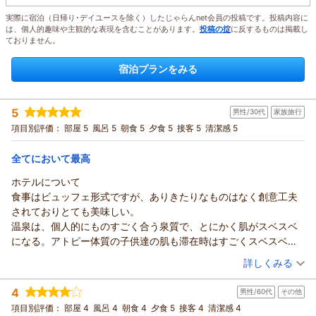
実際に宿泊（日帰り･デイユースを除く）したじゃらんnet会員の投稿です。投稿内容に
は、個人的趣味や主観的な表現を含むことがあります。
投稿の掟
に反するものは掲載し
ておりません。
宿泊プランをみる
5
男性/30代
家族旅行
項目別評価：
部屋 5
風呂 5
朝食 5
夕食 5
接客 5
清潔感 5
全てにおいて最高
ホテルについて
食事はビュッフェ形式ですが、ありきたりなものはなく創意工夫
されておりとても美味しい。
温泉は、個人的にものすごく合う泉質で、とにかく肌がスベスベ
になる。アトピー体質の子供達の肌も滞在時はすごくスベスベ
に。薬もなくて平気でした。
（投稿日：2026/08/07）
詳しくみる
部屋も大きいため子連れにはピッタリ。
宿泊時期：
2026年08月宿泊 (家族旅行)
ホテルの施設について
4
男性/60代
その他
投稿者：
こじおさん
(男性/30代)
アクティビティも豊富、ナイトツアーなど珍しい企画も多く、滞
宿泊プラン：
2026年4月～【じゃらんスペシャルウィーク】50％OFF★お日
項目別評価：
部屋 4
風呂 4
朝食 4
夕食 5
接客 4
清潔感 4
在中全く飽きません。