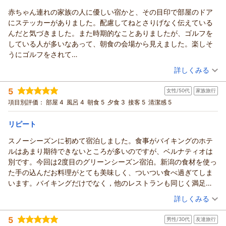
お二人のこれからの歩みがますます素晴らしいものとなります
ております。
こんなにも子供メインでずっと飽きずに何かをしている旅行は初
赤ちゃん連れの家族の人に優しい宿かと、その目印で部屋のドア
ようお祈り申し上げますとともに、またのお越しをスタッフ一
あてま高原リゾート ホテル ベルナティオからの返信
皆さまに心地よく快適にお過ごしいただくためにレストランや
めてで、常にとてもいきいきとした表情をして楽しんでいまし
にステッカーがありました。配慮してねとさりげなく伝えている
同お待ち申し上げております。
ラウンジは館内着でのご利用をご遠慮いただいておりますの
あじさま
た。
んだと気づきました。また時期的なことありましたが、ゴルフを
あてま高原リゾート ベルナティオ
で、お客さまがリラックスできるご自身のお召し物でお過ごし
この度はベルナティオをご利用いただき誠にありがとうござい
スタッフの方々は皆さん親切で感じが良く何をしても何を聞いて
している人が多いなあって、朝食の会場から見えました。楽しそ
（返信日：2026/07/31）
いただけますと幸いです。
ます。
も気分がいいです。
うにゴルフをされて
四季の移ろいや食の楽しみがあり、のんびりと過ごすひと時も
当館は、広大な敷地の中に屋内プールやサイクリングなどのア
食事は全て美味しかったですが、夜ご飯のパイナップルチャーハ
なんだかこちらまで、嬉しくなりました。多分、宿泊された後だ
（投稿日：2026/07/19）
感じていただけますので、ぜひ時季を変えましてお寛ぎにいら
クティビティ、自然学習体験施設などを多数ご用意しており、
詳しくみる
ンと朝食の塩むすびがとても美味しくて何回もおかわりしてしま
と思います。今までこういう景色を間近に見たことがなかったの
してくださいませ。
「泊まる」「遊ぶ」を敷地内で完結していただけるホテルでご
宿泊時期：
2026年07月宿泊 (夫婦旅行)
いました！
で感動しました。
トムさまのまたのお越しを、心よりお待ち申し上げておりま
ざいます。
5
女性/50代
家族旅行
投稿者：
あいちゃんさん
(女性/60代)
子供もおにぎりを一口食べるごとに「これおいしいねぇ」と繰り
す。
チェックイン時間前にご到着いただき、チェックアウト後も心
宿泊プラン：
【室数限定】おかげさまで開業30周年！感謝を込めて3900円
項目別評価：
部屋 4
風呂 4
朝食 5
夕食 3
接客 5
清潔感 5
返していました。
引き！「Thank you（39）プラン」＜第1弾＞
あてま高原リゾート ベルナティオ
ゆくまで満喫いただけたご様子を拝読し、大変嬉しい思いでお
ツイン
朝・夕
夏はとても暑いですが、青々とした芝生と森の新緑、蝉の音とキ
宿泊価格帯：
ります。
16,001～17,000円(大人一人あたり/税込)
（返信日：2026/07/30）
リピート
ラキラ光る池が目に入ってくるのでとても気持ちがいいです。
生き物探検隊には残念ながらご参加かなわなかったとのことで
あまり日陰がなく、日差しも強いので帽子やサングラスはあった
スノーシーズンに初めて宿泊しました。食事がバイキングのホテ
あてま高原リゾート ホテル ベルナティオからの返信
すが、ポポラの森でのクラフトや宝箱探し、サマーナイトツア
ほうがいいです。
ルはあまり期待できないところが多いのですが、ベルナティオは
ーなど、普段はなかなか見られない自然や生き物との触れ合い
あいちゃんさま
外に日陰でお昼寝できるようなハンモックスペースなどあると嬉
別です。今回は2度目のグリーンシーズン宿泊。新潟の食材を使っ
とお楽しみいただけ何よりでございます。
この度はベルナティオをご利用いただき誠にありがとうござい
しいなと思いました。
た手の込んだお料理がとても美味しく、ついつい食べ過ぎてしま
ご旅行はたくさんの学びの場でもございますので、親御さまの
ます。
ホテルも申し分のない充実ぶりですが、これだけ遊びが充実して
います。バイキングだけでなく，他のレストランも同じく満足。
あたたかな眼差しに見守られながら、自然を身近に感じたり触
ベビールームのドアステッカーについて気づいてくださり、温
いるととても疲れるので大浴場近くにマッサージチェアや寝転び
2ヶ所ある温泉は部屋のタオル持参する必要がなく、気持ちよくリ
（投稿日：2026/07/19）
れたりした経験は、お子さまの心に残るかけがえのないものに
かいお言葉をいただきましたこと、重ねて御礼申し上げます。
詳しくみる
スペースがあるとそれぞれグダグダしながら明日への体力が充電
ラックスできます。アメニティも質が高いものを常備してありま
なったことと存じます。
ちいさなお子さまを連れてのご旅行は何かとご不安も多いこと
しやすいかなと思いました。
宿泊時期：
2026年07月宿泊 (家族旅行)
す。特に数年の人手不足の中でなかなかサービスを維持していく
四季の変化に富んだ地域でございますので、夏には夏の、冬に
と存じますので、扉を開ける前からワクワクと安心感をお届け
5
男性/30代
友達旅行
投稿者：
ぶるーもさん
(女性/50代)
後、デトックスウォーターなどもついでに飲みたいです（笑）
のは大変だと感じます。シャトルバスが見えなくなるまで手を振