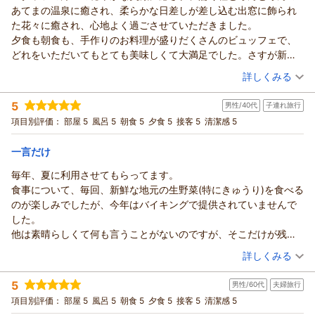
たです、本当にその方だけ)。部屋に下水みたいな異臭が漂ってい
あてまの温泉に癒され、柔らかな日差しが差し込む出窓に飾られ
を三種類食べられたお子さまにプレゼントをお渡ししておりま
やまさま
て、なんと原因が空気清浄機だった事(止めたら解消された)。貸切
た花々に癒され、心地よく過ごさせていただきました。
すので、旅先でも栄養満点の野菜を楽しくお選びいただけまし
この度はベルナティオをご利用いただき誠にありがとうござい
風呂の窓が水垢で曇っていてせっかくの景色が見えづらかった事
夕食も朝食も、手作りのお料理が盛りだくさんのビュッフェで、
たなら幸いにございます。
ます。
と、床板が一部外れかかっていて知らずに踏み込んだら釘の頭が
どれをいただいてもとても美味しくて大満足でした。さすが新
一方で、チェックイン時のご対応やお部屋の異臭の原因となっ
お食事に温泉と堪能し、日常の喧騒を離れ心身ともにリフレッ
足に刺さって痛かった事。笑 これらを差し引いてもまた行きた
潟、コシヒカリ、新之助とお米の銘柄が書かれていると、どちら
（投稿日：2026/07/26）
た空気清浄機、貸切風呂の窓の曇りや床板の不具合など、貴重
シュしていただけましたら何よりでございます。
詳しくみる
いと思えるくらいには素晴らしいホテルでした！ありがとうござ
も食べてみたくなり、食べ過ぎてしまいました。スイーツは、ビ
なご指摘をありがとうございます。
現在開催中の夏フルーツフェアでは、「メロンと海老の塩炒
いました！
宿泊時期：
2026年07月宿泊 (夫婦旅行)
ュッフェスタイルであんなにも美味しいケーキやチョコレート、
特に床板の不具合で釘が足に刺さってしまったとのこと、痛い
め」や「パイナップル入り炒飯」など、フルーツと厳選食材を
5
男性/40代
子連れ旅行
投稿者：
いとさん
(女性/50代)
ジェララートをいただけるとは思っていなかったので感激しまし
思いをさせてしまい誠に申し訳ございませんでした。
掛け合わせたメニューが特にお勧めでございます。
宿泊プラン：
【じゃらんスペシャルウィーク】50％OFF★お日にち限定！贅
項目別評価：
部屋 5
風呂 5
朝食 5
夕食 5
接客 5
清潔感 5
た！
その後、お怪我の具合は大丈夫でしょうか。
沢6大特典付きプラン＜2食付＞
そして、食べ物がより美味しく感じる秋には「佐渡島の金山」
和洋室
朝・夕
唯一希望を言わせていただけるなら、お刺身があったら嬉しかっ
直ちに確認を行い、該当箇所の修繕を実施いたしました。
宿泊価格帯：
として、世界文化遺産に登録された佐渡の食材と銘酒を取りそ
27,001～28,000円(大人一人あたり/税込)
一言だけ
たです。美味しい新潟のお米と地魚のお刺身の組み合わせでいた
また、踏み台につきましては、貸出備品の一つとしてご用意し
ろえた「佐渡フェア」を開催いたします。
だいてみたかったです。
毎年、夏に利用させてもらってます。
ております。
あてま高原リゾート ホテル ベルナティオからの返信
佐渡の伝統料理である鶏汁や紅ずわい蟹入り炒飯、佐渡乳業の
アメニティーも充実していて、シャンプーバーもよかったです。
食事について、毎回、新鮮な地元の生野菜(特にきゅうり)を食べる
その他、お子さま用枕やベッドカードなどもございますので、
クリームチーズを使ったスフレチーズケーキもお勧めでござい
いと さま
ポポラにも行ってみました。木育、生き物のパネル、虫や魚の展
のが楽しみでしたが、今年はバイキングで提供されていませんで
お気軽にお申しつけいただけますと幸いです。
ますので、ぜひ今後のフェアもお楽しみいただけますと幸いで
この度はベルナティオをご利用いただき誠にありがとうござい
示もあり楽しめました。
した。
至らない点もございましたが、「また行きたいと思えるくらい
す。
ます。
今度は孫を連れて伺いたいと思っています。
他は素晴らしくて何も言うことがないのですが、そこだけが残念
には素晴らしいホテルでした！」と温かいお言葉をいただきま
また、冬には雪景色を眺めながら、凛とした空気の中で浸かる
お出迎えからご出発まで、心安らぐひと時をお過ごしいただけ
ありがとうごぞいました。
でした。
して、大変励みになります。
（投稿日：2026/07/26）
あてま温泉も格別でございます。
たことがうかがえ、何よりでございます。
詳しくみる
お子さまの成長につれお食事や体験の楽しみが増えていくこと
どうぞ季節を変えまして、またお寛ぎにいらしてくださいま
あてま温泉で疲れを癒し、新潟の味覚に舌鼓を打ち、出窓に飾
宿泊時期：
2026年07月宿泊 (子連れ旅行)
と存じますので、春の芽吹きやふわふわの雪に触れたりと、季
せ。
っている花々にもお目を留めていただき大変嬉しい思いでおり
5
男性/60代
夫婦旅行
投稿者：
shikiさん
(男性/40代)
節ごとにお楽しみいただけますと幸いです。
やまさまのまたのお越しを、心よりお待ち申し上げておりま
ます。
宿泊プラン：
【ファミリー／家族旅行】プール・アクティビティでレッツ遊
項目別評価：
部屋 5
風呂 5
朝食 5
夕食 5
接客 5
清潔感 5
なな さまご家族のまたのお越しを、心よりお待ち申し上げてお
す。
び体験★館内利用券2000円（26）
当館の敷地内にある温室で育てた植物を使用しているため、一
和洋室
朝・夕