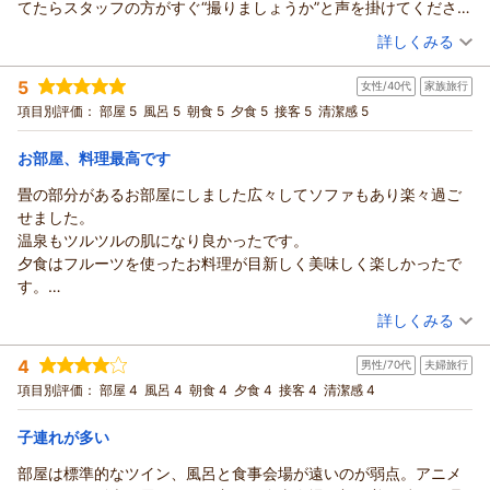
てたらスタッフの方がすぐ“撮りましょうか”と声を掛けてください
フルーティーで香り高いお酒など、バランス良くお楽しみいた
し、心地よいひと時をお過ごしいただけたことがうかがえ、大
ました。あとからわかることですが、このホテルのスタッフの
（投稿日：2026/07/22）
だける銘柄の選定や構成を検討するとともに、お食事とのペア
詳しくみる
変嬉しい思いでおります。
方々全ての皆さん感じが良くて非常に好感が持てました。こちら
リングもしっかりとお楽しみいただけるよう今後のメニュー作
さらには、スタッフの接遇につきましてもあたたかなお声をい
宿泊時期：
2026年07月宿泊 (夫婦旅行)
はチェックインの前の時間に受付でき、尚且つ風呂にも入れると
りに活かしてまいります。
5
ただきまして大変励みになります。
女性/40代
家族旅行
投稿者：
まさぼ～さん
(男性/50代)
いうサービス！早速部屋に入る前に2階と7階の両方の大浴場に入
また、当館には利酒師の資格を持つスタッフが多く在籍してお
宿泊プラン：
【室数限定】おかげさまで開業30周年！感謝を込めて3900円
また、ご滞在中はゴルフもお楽しみいただけたとのこと、開放
項目別評価：
部屋 5
風呂 5
朝食 5
夕食 5
接客 5
清潔感 5
りました。まずは2階の大浴場、かなり大きな内風呂とサウナと露
引き！「Thank you（39）プラン」＜第1弾＞
り、館内のショップには試飲カウンターも設けておりますの
ツイン
朝・夕
感が感じられるコースで素晴らしい一日をお過ごしいただけた
天風呂とで種類は決して多くはないですが、温泉は茶褐色で少し
で、スタッフとの会話も楽しみながら、お好みのお酒を見つけ
宿泊価格帯：
16,001～17,000円(大人一人あたり/税込)
のであれば幸いでございます。
お部屋、料理最高です
ヌメリがあり温度も私には丁度良く素晴らしい温泉でした！この
ていただけますと幸いです。
春には桜、秋には木々が色づき、美しい自然の中でのプレーも
泉質が気に入り、露天風呂の雰囲気も良く久々に長く浸かってし
畳の部分があるお部屋にしました広々してソファもあり楽々過ご
味わいのあるお食事と温もりの温泉、心安らぐ空間をご用意し
あてま高原リゾート ホテル ベルナティオからの返信
また格別でございますので、季節を変えてのプレーもぜひお楽
まいました。7階の大浴場は内風呂のみで眺望は良いですが窓がち
せました。
て、またのお帰りを心よりお待ち申し上げております。
しみくださいませ。
まさぼ～さま
ょっと汚くて残念でした。あとは貸切風呂もあるみたいですね。
温泉もツルツルの肌になり良かったです。
あてま高原リゾート ベルナティオ
なおちゃんさまご夫婦のまたのお越しを、心よりお待ち申し上
この度はベルナティオをご利用いただき誠にありがとうござい
最近よくある、風呂上りにアイスキャンディーとか置いてあった
夕食はフルーツを使ったお料理が目新しく美味しく楽しかったで
げております。
（返信日：2026/08/03）
ます。
らいいなと思いました。風呂に入ってる間にスタッフさんが荷物
す。
あてま高原リゾート ベルナティオ
ご結婚記念日を迎えられましたこと、心よりお祝い申し上げま
を部屋まで持っていってくれるので風呂を出たらそのまま手ぶら
本館に泊まりましたので食事会場までは少し歩きますが、よい運
（投稿日：2026/07/21）
す。
詳しくみる
（返信日：2026/07/31）
で部屋に行けます。今回の部屋は1階でした。ゴミ一つ無く綺麗で
動になります。
初めての新潟旅行、そしてご結婚記念日のご旅行の先にと当館
宿泊時期：
2026年07月宿泊 (家族旅行)
洒落た小窓もあり非常に雰囲気の良い部屋です。眺望自体は良い
夜の催し物でソプラノ歌手のミニコンサートがありましたがとて
をお選びいただきまして大変光栄でございます。
4
男性/70代
夫婦旅行
投稿者：
mimiさん
(女性/40代)
わけではないのですが、緑の芝生一面で雰囲気が良く癒されまし
も素敵な歌声で良かったです。得した気分でした！
エントランスで撮影をしようとされていた際にお声がけさせて
宿泊プラン：
【室数限定】おかげさまで開業30周年！感謝を込めて3900円
項目別評価：
部屋 4
風呂 4
朝食 4
夕食 4
接客 4
清潔感 4
た。そしてお待ちかねの夕食ブッフェ。感心したのが、お客さん
スタッフも感じの良い方ばかりでぜひまた泊まりに行きたい宿で
引き！「Thank you（39）プラン」＜第1弾＞
いただき、旅の始まりを笑顔でお迎えできるお手伝いができま
和洋室
朝・夕
大勢いたのにもかかわらずごみごみしてなくて快適に食事ができ
す。
宿泊価格帯：
したこと、そして全スタッフの対応に好感を持っていただけた
16,001～17,000円(大人一人あたり/税込)
子連れが多い
た事。これは会場が広いせいなのか配置のおかげなのか・・・。
ことは何よりの励みでございます。
料理内容は和洋中もう何を食べても美味しくて大満足でした！デ
部屋は標準的なツイン、風呂と食事会場が遠いのが弱点。アニメ
あてま高原リゾート ホテル ベルナティオからの返信
米どころ十日町でございますので、撮影の際にはぜひ「コシヒ
ザートも豊富で、もう食べ過ぎてお腹が大変な事になってしまい