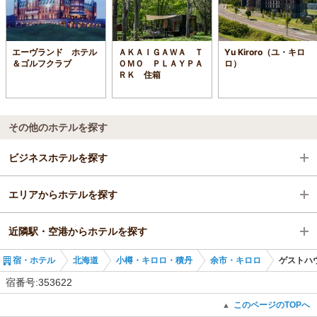
エーヴランド ホテル
ＡＫＡＩＧＡＷＡ Ｔ
Yu Kiroro（ユ・キロ
＆ゴルフクラブ
ＯＭＯ ＰＬＡＹＰＡ
ロ）
ＲＫ 住箱
その他のホテルを探す
ビジネスホテルを探す
エリアからホテルを探す
北海道
近隣駅・空港からホテルを探す
小樽・キロロ・積丹
北海道
宿・ホテル
北海道
小樽・キロロ・積丹
余市・キロロ
ゲストハ
余市・キロロ
小樽・キロロ・積丹
余市駅
宿番号:353622
余市駅
余市・キロロ
仁木駅
このページのTOPへ
▲