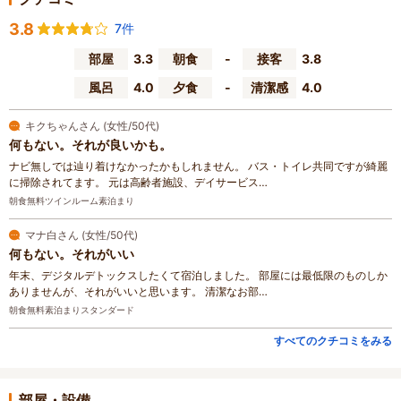
3.8
7件
部屋
3.3
朝食
-
接客
3.8
風呂
4.0
夕食
-
清潔感
4.0
キクちゃんさん (女性/50代)
何もない。それが良いかも。
ナビ無しでは辿り着けなかったかもしれません。 バス・トイレ共同ですが綺麗
に掃除されてます。 元は高齢者施設、デイサービス…
朝食無料ツインルーム素泊まり
マナ白さん (女性/50代)
何もない。それがいい
年末、デジタルデトックスしたくて宿泊しました。 部屋には最低限のものしか
ありませんが、それがいいと思います。 清潔なお部…
朝食無料素泊まりスタンダード
すべてのクチコミをみる
部屋・設備