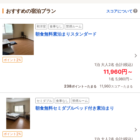
おすすめの宿泊プラン
スコアについて
和洋室
食事なし
禁煙ルーム
朝食無料素泊まりスタンダード
2
ポイント
%
1泊 大人2名 合計(税込)
11,960円～
1名 5,980円～
238
11,960
ポイント～たまる
スコア～たまる
セミダブル
食事なし
禁煙ルーム
朝食無料セミダブルベッド付き素泊まり
2
ポイント
%
1泊 大人2名 合計(税込)