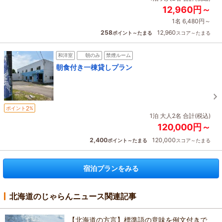
12,960円～
1名 6,480円～
258
12,960
ポイント～たまる
スコア～たまる
和洋室
朝のみ
禁煙ルーム
朝食付き一棟貸しプラン
2
ポイント
%
1泊 大人2名 合計(税込)
120,000円～
2,400
120,000
ポイント～たまる
スコア～たまる
宿泊プランをみる
北海道のじゃらんニュース関連記事
【北海道の方言】標準語の意味を例文付きで