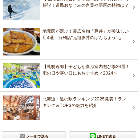
解説！道民おなじみの言葉や語尾の特徴は？
地元民が選ぶ！帯広名物「豚丼」が美味しい
店4選！行列店“元祖豚丼のぱんちょう”も
【札幌近郊】子どもが喜ぶ室内遊び場26選！
雨の日や寒い日にもおすすめ＜2024＞
北海道・道の駅ランキング2025発表！ラン
キング＆TOP3の魅力を紹介
メールで送る
LINEで送る