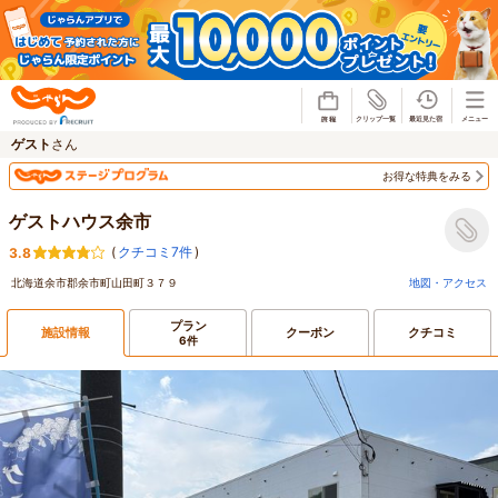
じゃらん
ゲスト
さん
お得な特典をみる
ゲストハウス余市
(
クチコミ7件
)
3.8
北海道余市郡余市町山田町３７９
地図・アクセス
プラン
施設情報
クーポン
クチコミ
6件